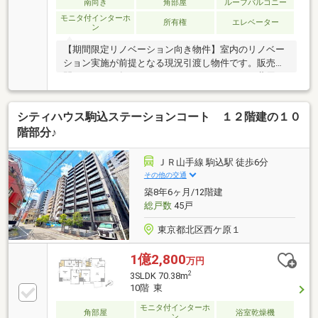
南向き
角部屋
ルーフバルコニー
モニタ付インターホ
所有権
エレベーター
ン
【期間限定リノベーション向き物件】室内のリノベー
ション実施が前提となる現況引渡し物件です。販売期
間：２０２６年９月２８日までリノベーション費用は
お客さま負担となります。○JR高崎線、宇都宮線「尾
久」駅まで徒歩５分○来訪者を確認出来るモニター付
シティハウス駒込ステーションコート １２階建の１０
きオートロック○２８．０５㎡のルーフテラス付き
（無償）○南向きにつき陽当たり良好○東南角部屋につ
階部分♪
き通風良好○５階部分／眺望良好■Life Information・東
武ストア西尾久店まで 徒歩２分（約１３０m）・荒川
ＪＲ山手線 駒込駅 徒歩6分
区立尾久第六小学校まで 徒歩５分（約３５０ｍ）※記
その他の交通
載のルーフバルコニー面積はルーフテラスの面積です
築8年6ヶ月/12階建
総戸数
45戸
東京都北区西ケ原１
1億2,800
万円
2
3SLDK 70.38m
10階 東
モニタ付インターホ
角部屋
浴室乾燥機
ン