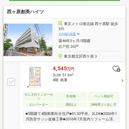
西ヶ原創美ハイツ
東京メトロ南北線 西ケ原駅 徒歩
3分
その他の交通
築46年2ヶ月/5階建
総戸数
20戸
東京都北区西ケ原３
4,545
万円
2
2LDK 51.3m
4階 南東
モニタ付インターホ
所有権
ペット相談可
ン
エレベーター
2階以上
24時間ゴミ出し可
■5階建て4階南東向き住戸■51.30平米、2LDK■2026年1
月防音サッシ改修工事■2016年7月室内リフォーム済■8
月下旬以降引渡し可能