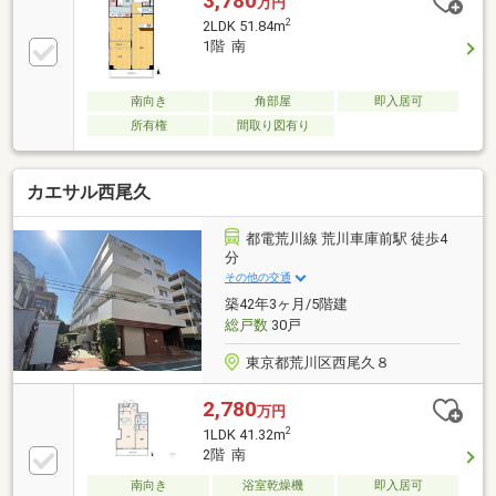
3,780
万円
水洗浄機能付便座）◆室内建具交換◆クロス全室貼替
2
2LDK 51.84m
え◆フローリング貼替（洋室・DK）◆ハウスクリーニ
1階 南
ング(令和8年3月実施) ◆クロス一部張替え◆エアコ
ン新規設置(令和8年6月実施)◆クロス一部張替え◆エ
アコン新規設置◆巾木交換◆フローリングリペア、
南向き
角部屋
即入居可
WAX◆窓枠塗装、一部ガラス交換
所有権
間取り図有り
カエサル西尾久
都電荒川線 荒川車庫前駅 徒歩4
分
その他の交通
築42年3ヶ月/5階建
総戸数
30戸
東京都荒川区西尾久８
2,780
万円
2
1LDK 41.32m
2階 南
南向き
浴室乾燥機
即入居可