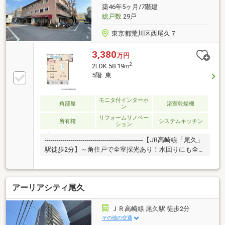
い資金計画をプロがアドバイス。お問合せは【資料請
築46年5ヶ月/7階建
求】又は【フリーダイヤル】へお気軽にお問い合わせ
総戸数
29戸
ください。
東京都荒川区西尾久７
3,380
万円
2
2LDK 58.19m
5階 東
モニタ付インターホ
角部屋
浴室乾燥機
ン
リフォームリノベー
所有権
システムキッチン
ション
-------------------------------------------------【JR高崎線「尾久」
駅徒歩2分】～角住戸で全室採光あり！水回りにも全
て窓がございます♪～WICやリビング収納、玄関のオー
プンシェルフなど、収納も充実！お洒落なアイランド
キッチンが魅力的です♪駅周辺には買い物施設が揃
アーリアシティ尾久
い、暮らしやすい住環境。◇周辺の生活施設◇城北ひ
まわり幼稚園・・・徒歩1分ミニストップ 西尾久
店・・・徒歩2分荒川西尾久七郵便局・・・徒歩2分ス
ＪＲ高崎線 尾久駅 徒歩2分
ーパーバリュー 西尾久店・・・徒歩4分東武ストア 西
その他の交通