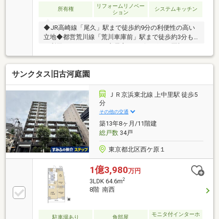
リフォームリノベー
所有権
システムキッチン
ション
◆JR高崎線「尾久」駅まで徒歩約9分の利便性の高い
立地◆都営荒川線「荒川車庫前」駅まで徒歩約3分も
ご利用いただけます！◆居室とリビングとを区切るこ
とで生活にメリハリをつけやすい1LDK◆洋室にはクロ
ーゼット付きで室内もスッキリ快適◆2部屋に面した
サンクタス旧古河庭園
広々としたバルコニーはお洗濯物やお布団干しにも便
利です！◆クロス・フローリング張り替え済み！気持
ちの良い空間となりました！◆システムキッチン、洗
ＪＲ京浜東北線 上中里駅 徒歩5
面台、ユニットバス、トイレを新規交換！気持ちよく
分
お使いいただけます！◆2022年12月に大規模修繕工事
その他の交通
実施済み！◆「コモディイイダ」まで徒歩約2分！毎
築13年8ヶ月/11階建
日のお買い物に便利な立地も魅力！
総戸数
34戸
東京都北区西ケ原１
1億3,980
万円
2
3LDK 64.6m
8階 南西
モニタ付インターホ
駐車場あり
角部屋