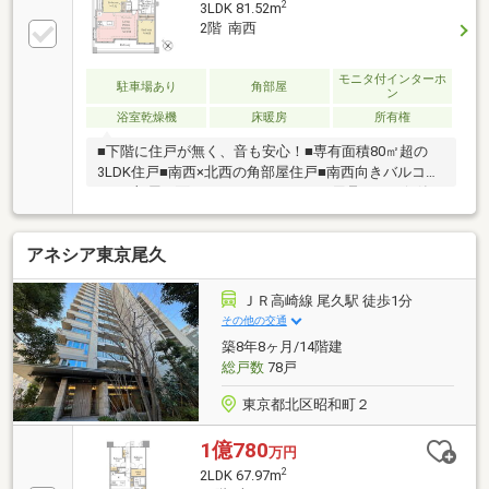
2
3LDK 81.52m
廊下収納やシューズインクローク等収納スペース充実
2階 南西
したお部屋〇LDKは16帖超えのゆったり空間〇角部屋
の為明るくて通気性の良いお部屋です!ぜひ1度ご見学
モニタ付インターホ
ください。24時間365日ご対応可能です!お気軽にお問
駐車場あり
角部屋
ン
合せください。
浴室乾燥機
床暖房
所有権
■下階に住戸が無く、音も安心！■専有面積80㎡超の
3LDK住戸■南西×北西の角部屋住戸■南西向きバルコニ
ーに2部屋が面する3LDK■アウトドア用品などの保管
に便利なトランクルーム付き■陽光・通風が心地よい
約16.9帖のLDK■2026年6月リフォーム完成■周辺環
アネシア東京尾久
境 ・西ヶ原小学校 徒歩3分(230m) ・飛鳥中学
校 徒歩5分(350m） ・セブン・イレブン北区西ヶ原
3丁目店 徒歩2分(100m) ・Seson Mart 徒歩2分
ＪＲ高崎線 尾久駅 徒歩1分
(150m）
その他の交通
築8年8ヶ月/14階建
総戸数
78戸
東京都北区昭和町２
1億780
万円
2
2LDK 67.97m