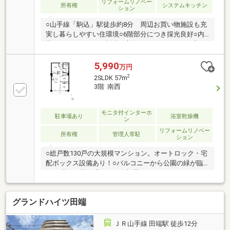
リフォームリノベー
所有権
システムキッチン
ション
○山手線「駒込」駅徒歩約8分 周辺お買い物施設も充
実し暮らしやすい住環境○6階部分につき採光良好○内
装リノベーションで設備一新・システムキッチン交
換・ユニットバス交換・洗面化粧台、トイレ交換・フ
ローリング、クロス張替え・専有部給排水管交換・ハ
5,990
万円
ウスクリーニング 等○管理体制良好○2020年大規模修
2
2SLDK 57m
繕工事実施済○ご都合に合わせて現地ご見学いただけ
3階 南西
ます。 お気軽にお問い合わせください！
モニタ付インターホ
駐車場あり
浴室乾燥機
ン
リフォームリノベー
所有権
管理人常駐
ション
○総戸数130戸の大規模マンション。オートロック・宅
配ボックス設備あり！○バルコニーから公園の緑が臨
め、明るく開放感のあるお部屋♪○カウンターキッチン
を新設♪家族との会話を楽しみながらお料理ができま
す○全洋室クローゼット付き！廊下には物入もあり、
グランドハイツ田端
整理しやすい室内○徒歩5分圏内に、スーパーやコンビ
ニ、ドラッグストアが揃い便利です◎リノベーション
内容（2026年6月完了）■システムキッチン■ユニット
ＪＲ山手線 田端駅 徒歩12分