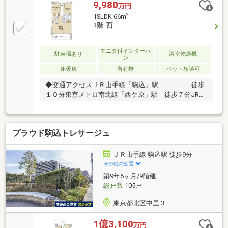
一体型水栓/ガラストップコンロ）ユニットバス交換
9,980
万円
（1418/浴室換気乾燥暖房機/追い炊き機能）、洗面化
2
1SLDK 66m
粧台交換、洗濯用防水パン・水栓交換、一体型シャワ
3階 西
ートイレ交換、給湯器交換、全フローリング貼替え、
全建具交換、壁・天井クロス張替え、床暖房設備交換
（LD部分）LED照明器具取付、エアコン1基設置、ハ
モニタ付インターホ
駐車場あり
浴室乾燥機
ン
ウスクリーニングetc...【その他専有面積】室外機置場
床暖房
所有権
ペット相談可
面積：0.5㎡
◆交通アクセスＪＲ山手線「駒込」駅 徒歩
１０分東京メトロ南北線「西ケ原」駅 徒歩７分JR京
浜東北線「上中里」駅 徒歩８分◆Life
Informationサカガミ 駒込店…約170ｍラコマート駒込
店…約400ｍサンドラッグ 染井銀座店…約180ｍファミ
プラウド駒込トレサージュ
リーマート 駒込六丁目店…約210ｍまいばすけっと 駒
込6丁目店…約240ｍ北区滝野川小学校…約420ｍ石川幼
稚園…約200ｍ西ヶ原こどもセンター…約90ｍ北区立滝
ＪＲ山手線 駒込駅 徒歩9分
野川図書館…約500ｍ西ヶ原郵便局…約480ｍ北区 滝野
その他の交通
川区民事務所…約500ｍ滝野川体育館テニスコート…約
築9年6ヶ月/9階建
640ｍ
総戸数
105戸
東京都北区中里３
1億3,100
万円