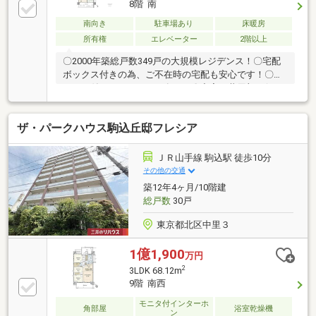
8階 南
南向き
駐車場あり
床暖房
所有権
エレベーター
2階以上
〇2000年築総戸数349戸の大規模レジデンス！〇宅配
ボックス付きの為、ご不在時の宅配も安心です！〇モ
ニター付きオートロック有り！〇充実の共用部！(キッ
ズルーム、洗車スペース、来客用駐車場、スカイガー
デン等)〇各部屋収納が豊富です！〇カウンターキッチ
ザ・パークハウス駒込丘邸フレシア
ンの為、LDKを見渡せます！〇LDKには床暖房が入っ
ており、足元からお部屋を温めます！〇角部屋の為、
採光が多いです！物件のメリット、デメリットを余す
ＪＲ山手線 駒込駅 徒歩10分
ところなくお伝えします！定休日なし！弊社独自のお
その他の交通
得な「平日会員制度」あり！
築12年4ヶ月/10階建
総戸数
30戸
東京都北区中里３
1億1,900
万円
2
3LDK 68.12m
9階 南西
モニタ付インターホ
角部屋
浴室乾燥機
ン