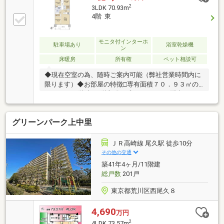
2
3LDK 70.93m
4階 東
モニタ付インターホ
駐車場あり
浴室乾燥機
ン
床暖房
所有権
ペット相談可
◆現在空室の為、随時ご案内可能（弊社営業時間内に
限ります）◆お部屋の特徴□専有面積７０．９３㎡の
３ＬＤＫ□9階建て4階部分□プライバシーに配慮のある
設計（玄関アルコーブ）□ＷＩＣ・ストレージなど収
納豊富□開口部防犯センサー□インターネット対応□複
グリーンパーク上中里
層ガラス□二重床・二重天井 --- Kitchen□対面式キッ
チン□ディスポーザー□食器洗浄乾燥機□浄水器 ---
Living Dining□マルチメディアコンセント□ＴＥＳ式床
ＪＲ高崎線 尾久駅 徒歩10分
暖房 --- Sanitary□オートバス□ＴＥＳ式浴室暖房乾燥
その他の交通
機□手洗いボウル（トイレ）
築41年4ヶ月/11階建
総戸数
201戸
東京都荒川区西尾久８
4,690
万円
2
4LDK 73.57m