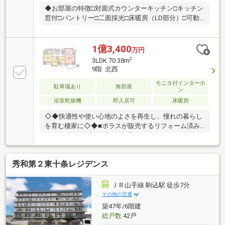
◆お部屋の特徴□対面式カウンターキッチン□キッチン
窓付□パントリー□二面採光□床暖房（LD部分）□可動
間仕切□防水コンセント（バルコニー）□ＷＩＣ・ＳＩ
Ｃ・ストレージなど収納豊富◆マンションについて
□2018年3月築、地上12階建□宅配BOX□24時間ゴミ出
1億3,400
万円
し可能□外壁タイル貼□高効率ガス給湯器「エコジョー
2
3LDK 70.38m
ズ」□Ｌｏｗ－Ｅガラス□二重床
9階 北西
モニタ付インターホ
駐車場あり
角部屋
ン
浴室乾燥機
即入居可
床暖房
◇◆快適性や使い心地のよさを再生し、憧れの暮らし
を育む棲家に◇◆■ポラスが販売するリフォーム済み
物件■住友不動産(株)旧分譲「シティハウス」シリーズ
■2018年築、9階部分の3方角部屋■同一フロアに隣接住
戸無しで叶う、高いプライバシー性■通勤・通学に便
秀和第２東十条レジデンス
利!2駅3路線利用可能・JR山手線・東京メトロ南北線
「駒込」駅/徒歩6分・JR京浜東北線「上中里」駅/徒
歩11分■2026年3月リフォーム完了！・設備交換(一
ＪＲ山手線 駒込駅 徒歩7分
部)、クロス貼替(全室)、室内クリーニング等■周辺環
その他の交通
境・滝野川小学校/徒歩3分(200m)・霜降り銀座商店街/
築47年/6階建
徒歩2分(140m)■ポラスのアフターサービス付き
総戸数
42戸