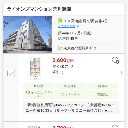
室、洗面、トイレ交換◎給湯器交換◎フローリング、
ライオンズマンション荒川遊園
クロス、建具、照明交換 等【月々ローン支払い例】頭
金０円の場合、月々２０万円台借入金額６９９８万
円、借入期間３５年、金利1.225％都市銀行ほか金融機
ＪＲ高崎線 尾久駅 徒歩4分
関多数取り扱い有諸費用詳細や支払いシミュレーショ
その他の交通
ンは弊社HP『MYSTAGE～マイステージ～』を検索
築44年11ヶ月/5階建
♪▽「ARISE～アライズ～」をもっと知りたい方は下記
総戸数
48戸
関連リンクへ▽
東京都北区昭和町２
2,600
万円
2
2DK 45.72m
4階 北
角部屋
即入居可
所有権
リフォームリノベー
エレベーター
2階以上
ション
3駅3路線利用可能■45.72㎡／2DK／3方角部屋■バルコ
ニー面積16.33㎡（ルーフバルコニー面積含む）■上階
に住戸がありません■リフォーム履歴あり(平成24年3
月実施)◆システムキッチン交換◆ユニットバス交換
◆電気温水器交換◆洗面化粧台交換◆トイレ交換（温