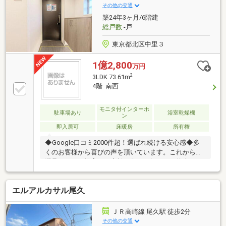
ング◇エアコン１基新規設置（2026年9月完成予定）
その他の交通
築24年3ヶ月/6階建
総戸数
-戸
東京都北区中里３
1億2,800
万円
2
3LDK 73.61m
4階 南西
モニタ付インターホ
駐車場あり
浴室乾燥機
ン
即入居可
床暖房
所有権
◆Google口コミ2000件超！選ばれ続ける安心感◆多
くのお客様から喜びの声を頂いています。これからも
満足されるご提案で、素敵な住まい探しをお約束しま
す。◆購入はゴールではなく幸せな未来へのスタート
◆住み始めてからの不安や悩みも、TOHO HOUSE
エルアルカサル尾久
CLUBが将来サポート。お客様一人ひとりの安心を守る
ため、いつもずっと人生に寄り添い、豊かな未来を支
え続けます。◆ローン相談大歓迎！頭金0円からの購
ＪＲ高崎線 尾久駅 徒歩2分
入も可能◆将来のライフイベントを見据え、無理のな
その他の交通