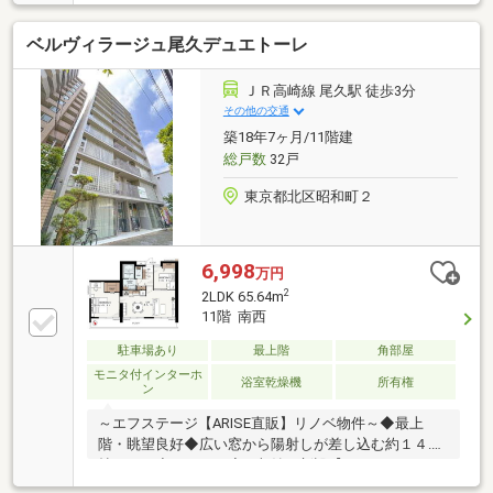
ベルヴィラージュ尾久デュエトーレ
ＪＲ高崎線 尾久駅 徒歩3分
その他の交通
築18年7ヶ月/11階建
総戸数
32戸
東京都北区昭和町２
6,998
万円
2
2LDK 65.64m
11階 南西
駐車場あり
最上階
角部屋
モニタ付インターホ
浴室乾燥機
所有権
ン
～エフステージ【ARISE直販】リノベ物件～◆最上
階・眺望良好◆広い窓から陽射しが差し込む約１４.９
帖ＬＤＫ◆ＷＩＣ＆廊下収納を新設【リノベーション
内容】（２０２６年１０月完了予定）◎キッチン、浴