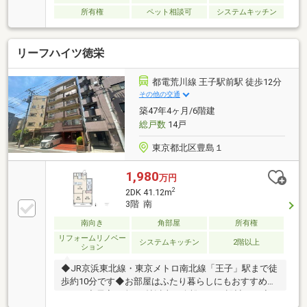
所有権
ペット相談可
システムキッチン
リーフハイツ徳栄
都電荒川線 王子駅前駅 徒歩12分
その他の交通
築47年4ヶ月/6階建
総戸数
14戸
東京都北区豊島１
1,980
万円
2
2DK 41.12m
3階 南
南向き
角部屋
所有権
リフォームリノベー
システムキッチン
2階以上
ション
◆JR京浜東北線・東京メトロ南北線「王子」駅まで徒
歩約10分です◆お部屋はふたり暮らしにもおすすめの
2DK！◆居室は全て5帖以上の余裕のある設計です◆