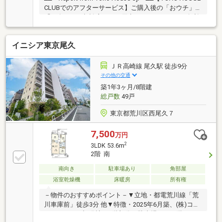
CLUBでのアフターサービス】ご購入後の「おウチ」と
「お金」のご相談窓口をご用意しております！・金利
上昇時のリスクヘッジ、借換え相談、繰上返済のタイ
ミング、各種保険の見直し・・・etc・おウチの設備保
イニシア東京尾久
証や定期点検、駆け付けサービス・・・etc購入前のタ
イミングは勿論、購入後のご不安につきましてもご相
談可能です！まずはお気軽に現地をご覧下さいませ。
ＪＲ高崎線 尾久駅 徒歩9分
物件の詳細について、ご見学希望のお客様は下記番号
その他の交通
までお気軽にご連絡下さい。お問い合わせ専用フリー
築1年3ヶ月/8階建
ダイヤル ： ０１２０－６６１－０４０
総戸数
49戸
東京都荒川区西尾久７
7,500
万円
2
3LDK 53.6m
2階 南
南向き
駐車場あり
角部屋
浴室乾燥機
床暖房
所有権
－物件のおすすめポイント－▼立地・都電荒川線「荒
川車庫前」徒歩3分 他▼特徴・2025年6月築、(株)コス
モスイニシア旧分譲・1階部分は駐車場のため階下に