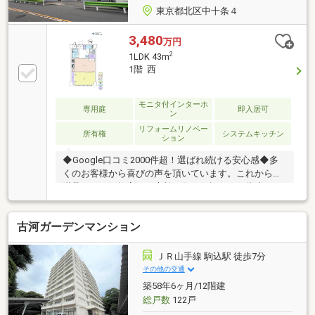
東京都北区中十条４
3,480
万円
2
1LDK 43m
1階 西
モニタ付インターホ
専用庭
即入居可
ン
リフォームリノベー
所有権
システムキッチン
ション
◆Google口コミ2000件超！選ばれ続ける安心感◆多
くのお客様から喜びの声を頂いています。これからも
満足されるご提案で、素敵な住まい探しをお約束しま
す。◆購入はゴールではなく幸せな未来へのスタート
◆住み始めてからの不安や悩みも、TOHO HOUSE
古河ガーデンマンション
CLUBが将来サポート。お客様一人ひとりの安心を守る
ため、いつもずっと人生に寄り添い、豊かな未来を支
え続けます。◆ローン相談大歓迎！頭金0円からの購
ＪＲ山手線 駒込駅 徒歩7分
入も可能◆将来のライフイベントを見据え、無理のな
その他の交通
い資金計画をプロがアドバイス。お問合せは【資料請
築58年6ヶ月/12階建
求】又は【フリーダイヤル】へお気軽にお問い合わせ
総戸数
122戸
ください。