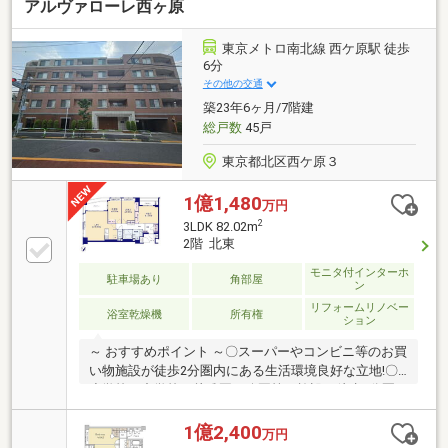
アルヴァローレ西ヶ原
東京メトロ南北線 西ケ原駅 徒歩
6分
その他の交通
築23年6ヶ月/7階建
総戸数
45戸
東京都北区西ケ原３
1億1,480
万円
2
3LDK 82.02m
2階 北東
モニタ付インターホ
駐車場あり
角部屋
ン
リフォームリノベー
浴室乾燥機
所有権
ション
～ おすすめポイント ～〇スーパーやコンビニ等のお買
い物施設が徒歩2分圏内にある生活環境良好な立地!〇
小学校や中学校、幼稚園、公園等の施設が徒歩5分圏
内にある子育て環境にも適した住宅!〇駅徒歩6分の生
活環境良好な立地にあるマンションです。〇リフォー
1億2,400
万円
ムを行ったきれいなお部屋です。〇各居室だけでなく