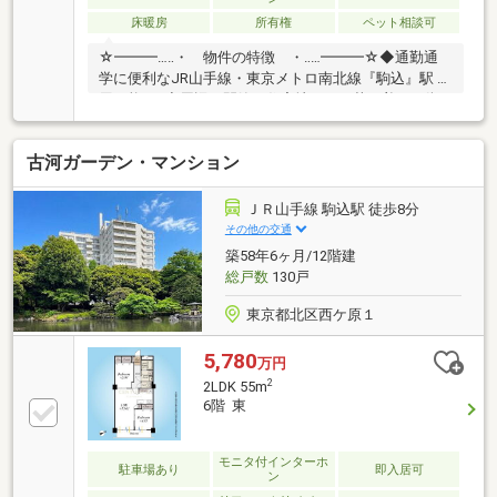
床暖房
所有権
ペット相談可
☆━━━…‥・ 物件の特徴 ・‥…━━━☆◆通勤通
学に便利なJR山手線・東京メトロ南北線『駒込』駅 利
用可能♪ ◆周辺は閑静な住宅地につき落ち着いた街
並みでお過ごし頂けます♪◆スーパー、コンビニ、公
園等、生活環境良好♪◆同仕様モデルハウスのご案内
古河ガーデン・マンション
や建物プレゼンテーションも随時受付中♪是非、現地
をご確認ください！♪物件の詳細はADCAST上池台支店
の担当秋山まで【０１２０－９４１－２９８】
ＪＲ山手線 駒込駅 徒歩8分
♪☆━━━…‥・ ━☆━ ・‥…━━━☆
その他の交通
築58年6ヶ月/12階建
総戸数
130戸
東京都北区西ケ原１
5,780
万円
2
2LDK 55m
6階 東
モニタ付インターホ
駐車場あり
即入居可
ン