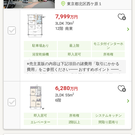
東京都北区西ケ原１
7,999
万円
2
3LDK 70m
12階 南東
モニタ付インターホ
駐車場あり
最上階
ン
浴室乾燥機
即入居可
所有権
※売主直販の内容は下記項目の諸費用「取引にかかる
費用」をご参照ください━━ おすすめポイント ━━■
旧古河庭園に寄り添う住環境歴史ある旧古河庭園に隣
接した、緑豊かで穏やかなロケーション駒込駅徒歩7
分の利便性と、落ち着いた住環境■開放感と安心を備
6,280
万円
えた最上階住戸陽当り・通風・眺望に恵まれた最上階
2
2LDK 55m
オートロック・住み込み管理が安心をプラスします■
6階
デザイン性が際立つLDKペニンシュラキッチンを中心
に、家族が自然と集う開放的な空間室内窓や間接照明
が、住まいに洗練された表情を演出します◎ご内覧受
即入居可
所有権
システムキッチン
付中。お気軽にお問い合わせください！◎
エレベーター
2階以上
間取り図有り