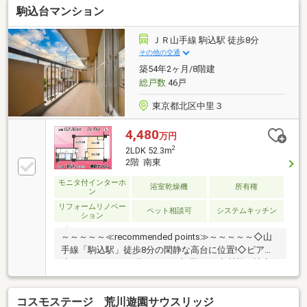
駒込台マンション
ＪＲ山手線 駒込駅 徒歩8分
その他の交通
築54年2ヶ月/8階建
総戸数
46戸
東京都北区中里３
4,480
万円
2
2LDK 52.3m
2階 南東
モニタ付インターホ
浴室乾燥機
所有権
ン
リフォームリノベー
ペット相談可
システムキッチン
ション
～～～～～≪recommended points≫～～～～～◇山
手線「駒込駅」徒歩8分の閑静な高台に位置!◇ピアノ
演奏OK・ペットと暮らせるお部屋です!◇断熱・遮音
性に優れたインプラス(二重窓)仕様!◇徒歩3分の位置
にマルエツプチがあり買物便利!◇新規フルリノベーシ
コスモステージ 荒川遊園サウスリッジ
ョンの心地よい住まいです!～～～～～～～～～～～～