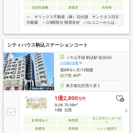
ン
浴室乾燥機
床暖房
所有権
～ オリックス不動産（株）旧分譲 サンクタス旧古
河庭園 ～◇8階部分 眺望良好 バルコニーからは旧
古河庭園を望めます。～３ＬＤＫ～タイプ各居室4.0帖
以上の広々とした間取りであり、南西角部屋の為、大
変明るい印象です。是非、室内の開放感をご体感下さ
シティハウス駒込ステーションコート
い！◇LDK約12.6帖＋洋室約6.0帖＋洋室約4.2帖＋洋室
約4.0帖◇バルコニー部分：8.11㎡□総戸数：34戸□ペ
ット飼育可能（規約による制限有）◆お部屋の特徴
ＪＲ山手線 駒込駅 徒歩6分
□TES温水式床暖房（LD部分）□天井高約２５００ｍｍ
その他の交通
（洋室・ＬＤ）※一部除く□豊富な収納スペース□２４
築8年6ヶ月/12階建
時間換気システム
総戸数
45戸
東京都北区西ケ原１
1億2,800
万円
2
3LDK 70.38m
10階 北西
モニタ付インターホ
駐車場あり
角部屋
ン
床暖房
所有権
ペット相談可