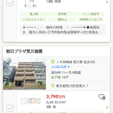
14階 南西
最上階
所有権
ペット相談可
システムキッチン
2階以上
24時間ゴミ出し可
☆━━━…‥・ 物件の特徴 ・‥…━━━☆◆南西向
き、陽当り良好♪◇予約制内覧会開催中♪ぜひ現地をご
確認ください♪☆━━━…‥・ ━☆━ ・‥…
━━━☆【豊富な未公開物件情報】都内に１５店舗展
開！毎月約100件以上の仲介をしているため未公開物
朝日プラザ荒川遊園
件が集まりやすいアドキャストへ是非お越し下さい。
ＪＲ高崎線 尾久駅 徒歩5分
その他の交通
築36年11ヶ月/6階建
総戸数
15戸
東京都荒川区西尾久７
3,790
万円
2
2LDK 55.47m
5階 南