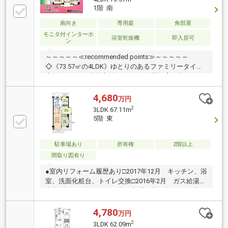
1階 南
南向き
専用庭
角部屋
モニタ付インターホ
浴室乾燥機
即入居可
ン
～～～～～≪recommended points≫～～～～～
◇《73.57㎡の4LDK》ゆとりのあるファミリータイプ
◇約27.04㎡の専用庭付き！ペット2匹飼育可能です
◇「あらかわ遊園」徒歩5分で休日にお子様と遊べま
す◇オートロック・宅配ボックス付きで設備充実です
4,680
万円
◇総戸数201戸の大規模レジデンスです～～～～～～
2
3LDK 67.11m
～～～～～～～～～～～～～～～～◆頭金0円から購
5階 東
入可!長期低金利50年ローン！◆提携銀行多数、住宅ロ
ーンご相談下さい!◆車でまとめてご案内!自宅まで送
迎も可!◆年中無休!即日対応させていただきます!
駐車場あり
所有権
2階以上
◆5000円QUOプレゼントキャンペーン♪◆フジテレビ
間取り図有り
等でCM放映♪
●室内リフォーム履歴あり□2017年12月 キッチン、浴
室、洗面化粧台、トイレ交換□2016年2月 ガス給湯器
交換●約67平米の3LDK、各お部屋に開口部があり明る
い室内●JR高崎線「尾久」駅徒歩10分を始め、3駅3路
線利用可能で都心部への快適アクセスを実現●尾久駅
4,780
万円
の他、京浜東北線「上中里」駅徒歩15分、都電荒川線
2
3LDK 62.09m