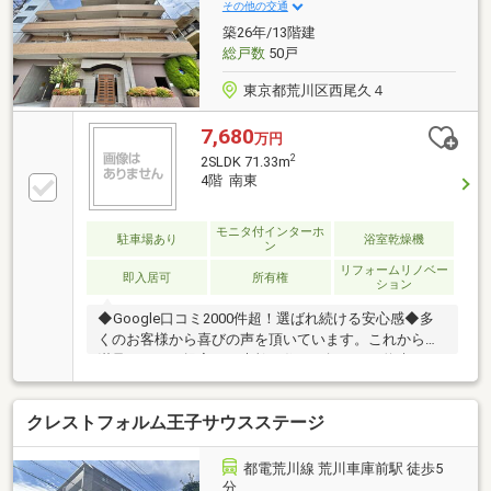
バス（追焚機能付）■洗面化粧台■トイレ（温水洗浄便
その他の交通
座）■給湯器■フローリング■壁、天井クロス■給水・給
築26年/13階建
湯管（一部）、他
総戸数
50戸
東京都荒川区西尾久４
7,680
万円
2
2SLDK 71.33m
4階 南東
モニタ付インターホ
駐車場あり
浴室乾燥機
ン
リフォームリノベー
即入居可
所有権
ション
◆Google口コミ2000件超！選ばれ続ける安心感◆多
くのお客様から喜びの声を頂いています。これからも
満足されるご提案で、素敵な住まい探しをお約束しま
す。◆購入はゴールではなく幸せな未来へのスタート
◆住み始めてからの不安や悩みも、TOHO HOUSE
クレストフォルム王子サウスステージ
CLUBが将来サポート。お客様一人ひとりの安心を守る
ため、いつもずっと人生に寄り添い、豊かな未来を支
え続けます。◆ローン相談大歓迎！頭金0円からの購
都電荒川線 荒川車庫前駅 徒歩5
入も可能◆将来のライフイベントを見据え、無理のな
分