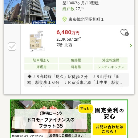
尾久店・・・徒歩4分ぜひ、お気軽にお問合せ下さい♪
築13年7ヶ月/10階建
総戸数
27戸
東京都北区昭和町１
6,480
万円
2
2LDK 58.12m
7階 北西
駐車場あり
角部屋
浴室乾燥機
床暖房
所有権
システムキッチン
◆ＪＲ高崎線「尾久」駅徒歩２分 ＪＲ山手線「田
端」駅徒歩１６分 ＪＲ京浜東北線「上中里」駅徒歩
１３分◆専有面積：５８．１２㎡（２ＬＤＫ）◆７階
部分で眺望良好◆洋室約７．０帖にウォークインクロ
ーゼット付◆宅配ボックス、モニター付きオートロッ
ク◆ペット飼育可（規約による制限があります）■専
有部分設備、仕様・リビングに電気式床暖房・フロー
リングは音に配慮したLL45等級・浴室換気乾燥機／サ
ーモフロア・整流板レンジフード／水栓一体型浄水器
■リフォーム履歴・2023年6月 給湯器交換・2023年8
月 二重サッシ施工（ＬＤ、洋室）