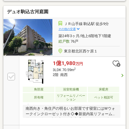
住戸なし・北側洋室は天井高約2.5m・南面バルコニー
設置・24時間ゴミ出し可能▼設備・LD・約4.3帖洋室
デュオ駒込古河庭園
に床暖房・ミストサウナ付浴室暖房乾燥機・各住戸前
に宅配ロッカー・エントランスホールに宅配ボックス
▼周辺環境・東武ストア西尾久店 徒歩7分(約540m)※
ＪＲ山手線 駒込駅 徒歩9分
サービスバルコニー面積2.86平米■ ご希望の住まい探
その他の交通
しをお手伝いします ━━━━━・・・物件の詳細・ご
築24年3ヶ月/地上6階地下1階建
相談はお気軽にお問い合わせください。
総戸数
76戸
東京都北区西ケ原１
1億1,980
万円
2
3LDK 70.59m
2階 南西
角部屋
浴室乾燥機
床暖房
リフォームリノベー
所有権
ペット相談可
ション
南西向き・角住戸の明るいお部屋です寝室にはWウォ
ークインクローゼット付き◇◆新規内装リフォーム物
件（2026年5月上旬完了）◇◆【リノベーション概
要】システムキッチン交換（ビルトイン食洗器/浄水器