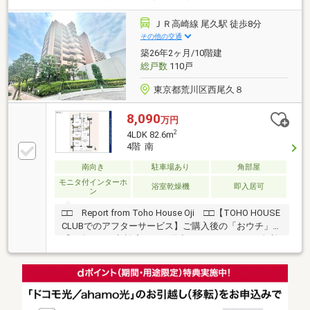
～～～～～～～～～～◆頭金0円から購入可!長期低金
利50年ローン!◆提携銀行多数、住宅ローンご相談下さ
ＪＲ高崎線 尾久駅 徒歩8分
い!◆車でまとめてご案内!自宅まで送迎も可!◆年中無
その他の交通
休!即日対応させていただきます!◆5000円QUOプレゼ
築26年2ヶ月/10階建
ントキャンペーン♪◆フジテレビ等でCM放映♪
総戸数
110戸
東京都荒川区西尾久８
8,090
万円
2
4LDK 82.6m
4階 南
南向き
駐車場あり
角部屋
モニタ付インターホ
浴室乾燥機
即入居可
ン
□□ Report from Toho House Oji □□【TOHO HOUSE
CLUBでのアフターサービス】ご購入後の「おウチ」と
「お金」のご相談窓口をご用意しております！・金利
上昇時のリスクヘッジ、借換え相談、繰上返済のタイ
ミング、各種保険の見直し・・・etc・おウチの設備保
証や定期点検、駆け付けサービス・・・etc購入前のタ
イミングは勿論、購入後のご不安につきましてもご相
談可能です！まずはお気軽に現地をご覧下さいませ。