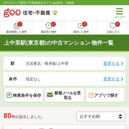
NTTグループ運営の不動産総合サイト goo住宅・不動産
1
0
0
0
最近検索した条件
最近見た物件
保存した条件
お気に入り
上中里駅(東京都)の中古マンション 物件一覧
駅
変更する
京浜東北・根岸線/上中里
条件
変更する
指定なし
新着メールを受
検索条件を保存
アプリで探す
取る
80
件
が該当しました。