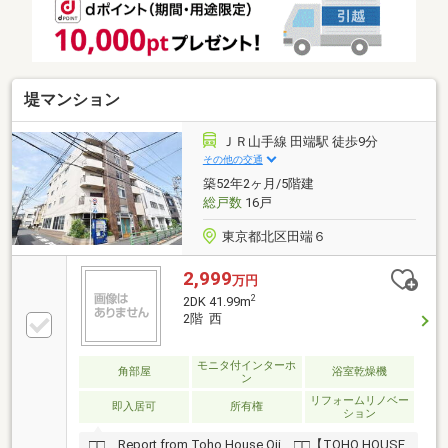
物件の詳細について、ご見学希望のお客様は下記番号
までお気軽にご連絡下さい。お問い合わせ専用フリー
ダイヤル ： ０１２０－８９－１０４０
堤マンション
ＪＲ山手線 田端駅 徒歩9分
その他の交通
築52年2ヶ月/5階建
総戸数
16戸
東京都北区田端６
2,999
万円
2
2DK 41.99m
2階 西
モニタ付インターホ
角部屋
浴室乾燥機
ン
リフォームリノベー
即入居可
所有権
ション
□□ Report from Toho House Oji □□【TOHO HOUSE