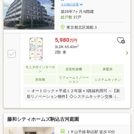
い資金計画をプロがアドバイス。お問合せは【資料請
その他の交通
求】又は【フリーダイヤル】へお気軽にお問い合わせ
築26年7ヶ月/6階建
ください。
総戸数
37戸
東京都北区堀船３
5,980
万円
2
3LDK 65.43m
2階 東
モニタ付インターホ
浴室乾燥機
床暖房
ン
リフォームリノベー
所有権
システムキッチン
ション
～ オートロック × 平成１２年築 × 3路線利用可 ～【新
規リノベーション物件】◇システムキッチン交換（食
洗機付）◇洗面化粧台交換◇ユニットバス交換（暖房
換気乾燥機付）◇給湯器交換（追焚機能付）◇トイレ
交換（温水洗浄機能付） ◇フローリング貼替◇フロ
藤和シティホームズ駒込古河庭園
アタイル貼替◇クロス貼替 ◇建具交換◇給水管・給
湯管・排水管交換（室内側）◇玄関エコカラット貼◇
玄関フック取付◇ホスクリーン取付◇ハウスクリーニ
ＪＲ山手線 駒込駅 徒歩10分