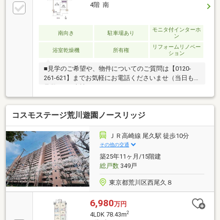
「荒川遊園地前」駅徒歩3分も利用可能●2007年に行わ
4階 南
れた大規模修繕工事でオートロック化となり、セキュ
リティ面の対策を強化 2017年にカラーモニター付き
インターホンへ更新●マンションの周囲は緑に囲ま
モニタ付インターホ
南向き
駐車場あり
ン
れ、都会にいながら四季の移り変わりを身近感じとる
リフォームリノベー
ことができます
浴室乾燥機
所有権
ション
■見学のご希望や、物件についてのご質問は【0120-
261-621】までお気軽にお電話くださいませ（当日も
見学可）■当社は、スター・マイカ・ホールディング
ス（東証プライム上場）のグループ会社です○令和8年
7月16日 リフォーム済み『アフターサービス保証
コスモステージ荒川遊園ノースリッジ
付』 ＊ 特典 ＊給排水設備・水廻りなどのアフタ
ーサービス期間を“2年→最長10年”に延長いたします。
詳細はお問い合わせください。※本特典は、予告なく
ＪＲ高崎線 尾久駅 徒歩10分
変更または終了する場合がございます。・クロス・
その他の交通
CF・フローリング張替・建具交換・キッチン交換・ユ
築25年11ヶ月/15階建
ニットバス交換・トイレ交換・洗面台交換・給湯器交
総戸数
349戸
換・照明取付など
東京都荒川区西尾久８
6,980
万円
2
4LDK 78.43m