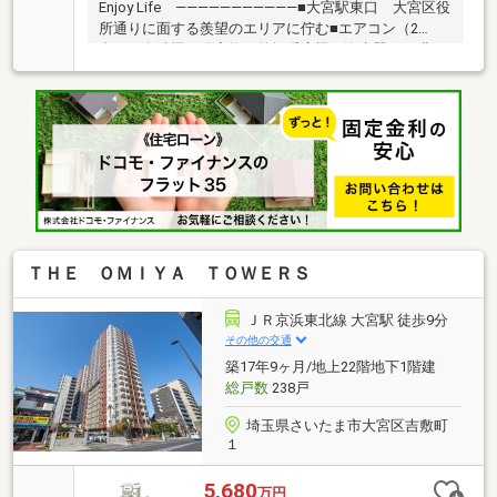
Enjoy Life ―――――――――――■大宮駅東口 大宮区役
所通りに面する羨望のエリアに佇む■エアコン（2
台）・食洗機・浴室換気乾燥暖房機・浄水器■西×北の
角部屋住戸 ディンクス世代の暮らしのスペースと資産
■お仕事帰りのご相談等もご対応できます。（予約
制）■家具・雑貨等・空色・空模様等は一部生成AI画像
となります。Support ――――――――――――□住信SBI
代理事業 東宝ハウスフィナンシャル（T.sローン）□au
じぶん銀行（指定不動産会社）□365日24時間住まいの
駆付けサービス（3年間無料） □東宝ハウスCLUB アフ
ターサービス 無料
ＴＨＥ ＯＭＩＹＡ ＴＯＷＥＲＳ
ＪＲ京浜東北線 大宮駅 徒歩9分
その他の交通
築17年9ヶ月/地上22階地下1階建
総戸数
238戸
埼玉県さいたま市大宮区吉敷町
１
5,680
万円