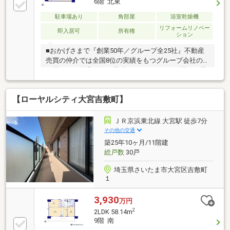
6階 北東
駐車場あり
角部屋
浴室乾燥機
リフォームリノベー
即入居可
所有権
ション
■おかげさまで『創業50年／グループ全25社』不動産
売買の仲介では全国8位の実績をもつグループ会社の
一員です！創業50年の蓄積されたノウハウを基にご購
入・ご売却・お買替え全てをサポート致します■東宝
ハウスNEXTアフターサポート専門のグループ会社。
【ローヤルシティ大宮吉敷町】
ライフパートナー（FP資格）が住まいの問題点や暮ら
しの不安を解消します■東宝ハウスフィナンシャル不
動産仲介業初の住信SBIネット銀行支店。金利と保障
ＪＲ京浜東北線 大宮駅 徒歩7分
が更に充実したオリジナル提携住宅ローンをお届けし
その他の交通
ます■未来カレンダー東宝ハウス独自開発のライフシ
築25年10ヶ月/11階建
ミュレーションソフト。ローン完済までの家計収支を
総戸数
30戸
視える化し、将来のリスクや不安を対策します
埼玉県さいたま市大宮区吉敷町
１
3,930
万円
2
2LDK 58.14m
9階 南