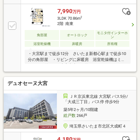
の大切な資産をご売却・お買替え等全てをサポート致
します■【Ｔ’ｓローン】東宝ハウスフィナンシャルは
7,990
万円
住信SBIネット銀行の東宝ハウス支店業務を行ってま
2
3LDK 70.86m
す。・万一の病気やケガで働けなくになったとき
2階 南東
は・・の対策方法・上乗せなしで３大疾病(ガン診断時
含む)・全疾病保障が付帯された提携住宅ローンをご提
モニタ付インターホ
角部屋
オートロック
ン
供します□365日24時間住まいの駆付けサービス（3年
浴室乾燥機
床暖房
所有権
間無料）□CLUB OFFプレミアム (多様な特別優待サー
ビス)□東宝ハウスCLUB
・大宮駅まで徒歩12分 さいたま新都心駅まで徒歩10
分の角部屋 ・リビングに床暖房 浴室乾燥機はミス
トサウナ付き ・大宮南小まで約490m
デュオセーヌ大宮
ＪＲ京浜東北線 大宮駅 バス5分/
「大成三丁目」バス停 停歩9分
築5年2ヶ月/10階建
総戸数
266戸
埼玉県さいたま市北区大成町４
4,180
万円