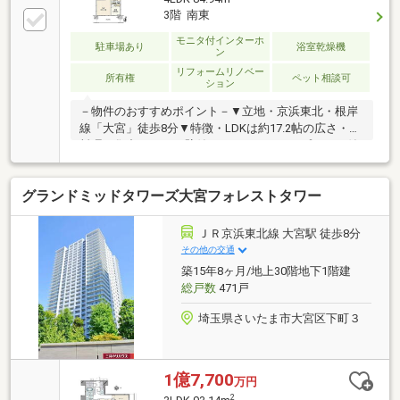
3階 南東
モニタ付インターホ
駐車場あり
浴室乾燥機
ン
リフォームリノベー
所有権
ペット相談可
ション
－物件のおすすめポイント－▼立地・京浜東北・根岸
線「大宮」徒歩8分▼特徴・LDKは約17.2帖の広さ・お
料理に集中しやすい壁付キッチン・スロップシンク付
バルコニー・玄関ポーチ有・24時間セキュリティシス
テム採用・ペット飼育可(細則有)▼室内リフォーム内
グランドミッドタワーズ大宮フォレストタワー
容【2026年7月】＜交換＞キッチン、洗面化粧台、畳
＜その他＞全室クロス貼替、ハウスクリーニング 他
【2023年9月】UB・トイレ交換▼周辺環境・さいたま
ＪＲ京浜東北線 大宮駅 徒歩8分
市立桜木小学校 徒歩4分(約300m)■ ご希望の住まい探
その他の交通
しをお手伝いします ━━━━━・・・物件の詳細・ご
築15年8ヶ月/地上30階地下1階建
相談はお気軽にお問い合わせください。
総戸数
471戸
埼玉県さいたま市大宮区下町３
1億7,700
万円
2