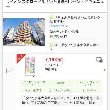
ライオンズグローベルさいたま新都心セントアヴェニュ
ー
ＪＲ京浜東北線 さいたま新都心
駅 徒歩8分
その他の交通
築21年7ヶ月/14階建
総戸数
94戸
埼玉県さいたま市大宮区吉敷町
２
7,198
万円
2
3LDK 70.6m
5階 南西
モニタ付インターホ
リフォームリノベー
所有権
ン
ション
ペット相談可
システムキッチン
エレベーター
「さいたま市大宮区吉敷町２丁目」JR京浜東北線・高
崎線・宇都宮線利用可能な「さいたま新都心」駅徒歩
8分「大宮」駅へも徒歩13分。大型ショッピングモー