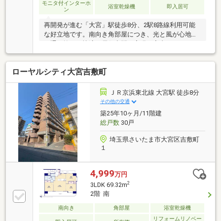
モニタ付インターホ
浴室乾燥機
即入居可
ン
再開発が進む「大宮」駅徒歩8分、2駅8路線利用可能
な好立地です。南向き角部屋につき、光と風が心地よ
く通り抜ける快適な居住空間を実現。室内はシステム
キッチンや1400×1800サイズのゆとりある浴室など、
水回りも含め新規リノベーション済みで快適に生活を
ローヤルシティ大宮吉敷町
スタートできます。オートロックや宅配ボックスなど
共用設備も充実し、安心で利便性の高い暮らしを提供
します。周辺は買物施設や飲食店が揃う暮らしやすい
ＪＲ京浜東北線 大宮駅 徒歩8分
環境です。ご内覧・詳細につきましては、ぜひお気軽
その他の交通
にお問い合わせください。
築25年10ヶ月/11階建
総戸数
30戸
埼玉県さいたま市大宮区吉敷町
１
4,999
万円
2
3LDK 69.32m
2階 南
南向き
角部屋
浴室乾燥機
リフォームリノベー