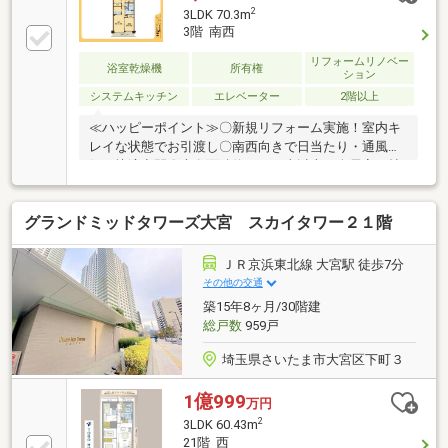
台で購入可！■専用庭＋角住戸。戸建て感覚のゆとり
2
3LDK 70.3m
空間。■とにかく明るい南西向き！■全室6帖以上でゆ
3階 南西
とりある間取り■追焚・浴室乾燥機など設備充実■浄水
器付きシステムキッチン■大宮駅徒歩圏＆バス便も便
リフォームリノベー
浴室乾燥機
所有権
ション
利■LDK20.2.帖の広いLDKとしても利用可！※洋室と合
システムキッチン
エレベーター
2階以上
わせた場合です。是非実際のお部屋をご見学しに来て
ください！
≪ハッピーポイント≫〇新規リフォーム実施！室内キ
レイな状態でお引渡し〇南西向きで日当たり・通風良
好の快適空間〇専有面積約７０平米以上・全居室６帖
以上の広さ〇お部屋のスペースを有効利用できる全居
室収納付き〇雨の日のお洗濯物も安心の浴室乾燥機付
グランドミッドタワーズ大宮 スカイタワー２１階
き〇不在時にお荷物が受け取れる宅配ＢＯＸ完備≪周
辺環境≫〇多路線利用可能『大宮』駅徒歩１８分の好
立地・徒歩１分『天沼１丁目公園』・徒歩４分『マル
ＪＲ京浜東北線 大宮駅 徒歩7分
エツ』・徒歩６分『ファミリーマート』・徒歩７分
その他の交通
『マツモトキヨシ』住まい探し、住宅ローン、お住み
築15年8ヶ月/30階建
替えのご相談もお気軽に！予約なしのご来店・お電話
総戸数
959戸
での対応も承っております。
埼玉県さいたま市大宮区下町３
1億999
万円
2
3LDK 60.43m
21階 西