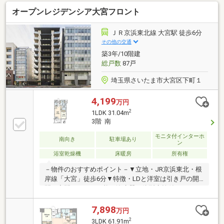
トルーム等の共用施設有・コンシェルジュサービス有
オープンレジデンシア大宮フロント
(8時～18時)・ペット飼育可(細則有)▼設備・ディスポ
ーザー／食洗機・浴室暖房乾燥機・エコジョーズ・ゴ
ミ置場／宅配ボックス／トランクルーム(各階)・高圧
ＪＲ京浜東北線 大宮駅 徒歩6分
一括受電システム・共用部Wi-Fi対応■ ご希望の住まい
その他の交通
探しをお手伝いします ━━━━━・・・物件の詳細・
築3年/10階建
ご相談はお気軽にお問い合わせください。
総戸数
87戸
埼玉県さいたま市大宮区下町１
4,199
万円
2
1LDK 31.04m
3階 南
モニタ付インターホ
南向き
駐車場あり
ン
浴室乾燥機
床暖房
所有権
－物件のおすすめポイント－▼立地・JR京浜東北・根
岸線「大宮」徒歩6分▼特徴・LDと洋室は引き戸の開
閉で空間アレンジ可能・浄水器一体型水栓付のキッチ
ン・各居室・洗面室に収納を配置・カメラ付オートロ
ック・モニタ付エレベーター採用▼設備・床暖房
7,898
万円
(LD)・浴室乾燥機・非接触キーシステム・宅配ボック
2
3LDK 61.91m