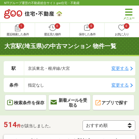
NTTグループ運営の不動産総合サイト goo住宅・不動産
1
0
0
0
最近検索した条件
最近見た物件
保存した条件
お気に入り
大宮駅(埼玉県)の中古マンション 物件一覧
駅
変更する
京浜東北・根岸線/大宮
条件
変更する
指定なし
新着メールを受
検索条件を保存
アプリで探す
取る
514
件
が該当しました。