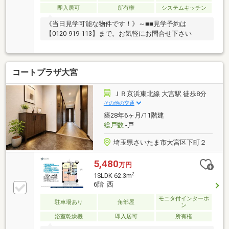
CF・フローリング張替・建具交換・キッチン交換・ユ
即入居可
所有権
システムキッチン
ニットバス交換・トイレ交換・洗面台交換・給湯器交
換・照明取付など
《当日見学可能な物件です！》～■■見学予約は
【0120-919-113】まで。お気軽にお問合せ下さい
コートプラザ大宮
ＪＲ京浜東北線 大宮駅 徒歩8分
その他の交通
築28年6ヶ月/11階建
総戸数
-戸
埼玉県さいたま市大宮区下町２
5,480
万円
2
1SLDK 62.3m
6階 西
モニタ付インターホ
駐車場あり
角部屋
ン
浴室乾燥機
即入居可
所有権