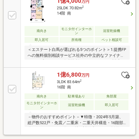
1億4,000
万円
理(管理員・コンシェルジュ・夜間警備員)・ペット飼
2
2SLDK 70.82m
育可(細則有／足洗い場有)▼設備・食洗機・ディスポ
14階 南
ーザー・浴室乾燥機・エコジョーズ▼周辺環境・マル
エツ大宮サクラスクエア店 徒歩1分(約40m)■ ご希望の
住まい探しをお手伝いします ━━━━━・・・物件の
モニタ付インターホ
南向き
浴室乾燥機
ン
詳細・ご相談はお気軽にお問い合わせください。
即入居可
所有権
ペット相談可
＜エステート白馬が選ばれる5つのポイント＞1.提携FP
への無料個別相談サービス社外の中立的なファイナン
シャルプランナーと無料相談できます。ローン返済だ
けでなく、教育・老後の資金等も含めてシミュレーシ
ョンをご提案できます。2.物件情報が豊富さいたま市
1億6,800
万円
を中心にたくさんの情報をご用意しております。イン
2
3LDK 83.64m
ターネット広告前の未公開物件も多数取り揃えており
16階 南
ます。3.HAKUBAグループでリフォーム、注文建築一
級建築士をはじめとした専門スタッフがおりますので
南向き
駐車場あり
角部屋
ご見学と合わせて、リフォームや注文建築についてご
モニタ付インターホ
浴室乾燥機
即入居可
ン
相談頂けます。4.年中無休(年末年始除く)で営業してお
ります営業時間 9:30～19:00
－物件のおすすめポイント－▼特徴・2024年5月築、
総戸数522戸・免震／二重床・二重天井構造・16階部
分の住まい・LDKは約19.9帖、対面式キッチン採用・
WIC等、全居室収納付・南・東の2面バルコニー・ゲス