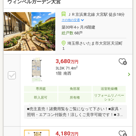
ウィンベルガーデン大宮
規約あり）・6階南西角部屋につき陽当たり・眺望・
通風良好
ＪＲ京浜東北線 大宮駅 徒歩18分
その他の交通
築30年4ヶ月/6階建
総戸数
68戸
埼玉県さいたま市大宮区天沼町
１
3,680
万円
2
3LDK 71.4m
1階 南西
専用庭
角部屋
浴室乾燥機
リフォームリノベー
即入居可
所有権
ション
■売主直売！諸費用覧をご覧になって下さい！■家具・
照明・エアコン付販売！涼しくご見学可能です！■３
面採光！角住戸！■明るい２面採光のリビング・洋
室！■１階住戸につき階下への音を気にせず生活が
可！お子様も室内で元気よく遊べます！■月々８万円
4,180
万円