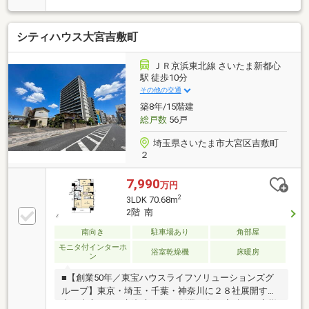
向き角住戸◆日照・通風良好◆リビングを見渡せるカ
ウンターキッチン◆ユニットバス・浴室換気暖房乾燥
シティハウス大宮吉敷町
機あり◆全居室バルコニー隣接◆全居室収納あり◆納
戸・ウォークインクローゼット◆TVモニター付きイン
ターホン◆オートロック・宅配ボックスあり◆近鉄住
ＪＲ京浜東北線 さいたま新都心
宅管理(株)日勤管理◆ペット飼育可能(細則有り)◆充
駅 徒歩10分
実の共用施設
その他の交通
築8年/15階建
総戸数
56戸
埼玉県さいたま市大宮区吉敷町
２
7,990
万円
2
3LDK 70.68m
2階 南
南向き
駐車場あり
角部屋
モニタ付インターホ
浴室乾燥機
床暖房
ン
■【創業50年／東宝ハウスライフソリューションズグ
ループ】東京・埼玉・千葉・神奈川に２８社展開する
中の東宝ハウス新都心です！創業50年の実績でお客様