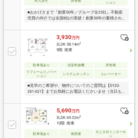
即入居可
所有権
ション
■おかげさまで『創業50年／グループ全25社』不動産
売買の仲介では全国8位の実績！創業50年の蓄積され
たノウハウを基にご購入・ご売却・お買替え全てをサ
ポート■東宝ハウスNEXTアフターサポート専門のグル
ープ会社ライフパートナー（FP資格）が住まいの問題
3,930
万円
点や暮らしの不安を解消！■東宝ハウスフィナンシャ
2
2LDK 58.14m
ル不動産仲介業初の住信SBIネット銀行支店金利と保
9階 南東
障が更に充実したオリジナル提携住宅ローンをお届
け！■未来カレンダー東宝ハウス独自開発ライフシミ
ュレーションソフトローン完済まで家計収支を視える
駐車場あり
浴室乾燥機
所有権
化し将来のリスクや不安を対策！
リフォームリノベー
システムキッチン
エレベーター
ション
■見学のご希望や、物件についてのご質問は【0120-
261-621】までお気軽にお電話くださいませ（当日も
見学可）■当社は、スター・マイカ・ホールディング
ス（東証プライム上場）のグループ会社です○令和8年
1月6日 リフォーム済み『アフターサービス保証
5,690
万円
付』 ＊ 特典 ＊給排水設備・水廻りなどのアフタ
2
3LDK 69.32m
ーサービス期間を“2年→最長10年”に延長いたします。
10階 南東
詳細はお問い合わせください。※本特典は、予告なく
モニタ付インターホ
変更または終了する場合がございます。・クロス・
駐車場あり
角部屋
ン