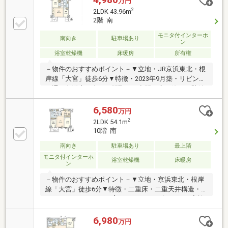
万円
ニングキッチン独立型バルコニー1.4ｍ×1.6mのゆった
2
2LDK 43.96m
りバスルームLDKには温水式床暖房（キッチン）…ス
2階 南
タイリッシュ２口コンロ、静音シンク、浄水器設置
（浴 室）…浴室換気乾燥機（洗面台）…三面鏡の裏
モニタ付インターホ
南向き
駐車場あり
ン
側には収納付、アメニティグッズをまとめてしまえる
浴室乾燥機
床暖房
所有権
収納力があります。
－物件のおすすめポイント－▼立地・JR京浜東北・根
岸線「大宮」徒歩6分▼特徴・2023年9月築・リビング
を通り各洋室へ向かう間取り・空間を広く使える壁付
キッチン、浄水器付・南向きバルコニー・ペット飼育
可(細則有)・室内きれいにお使いです▼設備・床暖房
6,580
万円
(LDK)・浴室暖房乾燥機・非接触キーシステム・宅配
2
2LDK 54.1m
ボックス・オートロック▼周辺環境・ファミリーマー
10階 南
ト大宮仲町二丁目店 徒歩1分(約80m)・成城石井ルミネ
大宮ルミネ1店 徒歩7分(約520m)■ ご希望の住まい探し
南向き
駐車場あり
最上階
をお手伝いします ━━━━━・・・物件の詳細・ご相
モニタ付インターホ
浴室乾燥機
床暖房
ン
談はお気軽にお問い合わせください。
－物件のおすすめポイント－▼立地・京浜東北・根岸
線「大宮」徒歩6分▼特徴・二重床・二重天井構造・
コミュニケーションを育むセンターリビング・ご家族
が憩うLDは足元から温まる床暖房付・キッチンはお料
理に集中しやすい独立タイプ・各居室に収納スペース
6,980
万円
を配置・オートロック・宅配ボックス付・ペット飼育