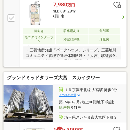
7,980
万円
2
3LDK 81.28m
6階 南
南向き
駐車場あり
角部屋
モニタ付インターホ
浴室乾燥機
床暖房
ン
・三菱地所分譲「パークハウス」シリーズ、三菱地所
コミュニティ管理で管理体制良好・「大宮」駅徒歩9
分、13路線利用可能で通勤・通学や都心アクセスに便
利な立地・マルイ・そごうなど大型商業施設に加え、
スーパー・コンビニ・小中学校が徒歩10分圏内で生活
グランドミッドタワーズ大宮 スカイタワー
環境充実・南向きバルコニーで陽当たり・通風良好、
西側には氷川参道の緑を望む落ち着いた住環境・各居
室に収納を確保し、約7.2帖洋室にはWIC付きで荷物も
ＪＲ京浜東北線 大宮駅 徒歩9分
すっきり整理可能・複層ガラス採用で結露を抑え、省
その他の交通
エネ性にも配慮・オートロック・24時間監視・宅配
築15年8ヶ月/地上30階地下1階建
BOX、ペット飼育可（細則有）
総戸数
941戸
埼玉県さいたま市大宮区下町３
1億5,300