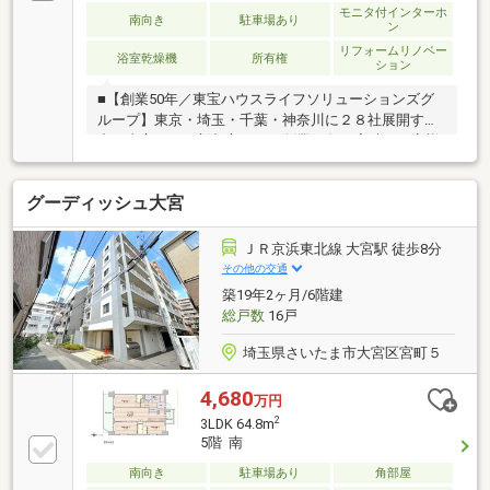
モニタ付インターホ
南向き
駐車場あり
ン
リフォームリノベー
浴室乾燥機
所有権
ション
■【創業50年／東宝ハウスライフソリューションズグ
ループ】東京・埼玉・千葉・神奈川に２８社展開する
中の東宝ハウス新都心です！創業50年の実績でお客様
の大切な資産をご売却・お買替え等全てをサポート致
します■【Ｔ’ｓローン】東宝ハウスフィナンシャルは
グーディッシュ大宮
住信SBIネット銀行の東宝ハウス支店業務を行ってま
す。・万一の病気やケガで働けなくになったとき
は・・の対策方法・上乗せなしで３大疾病(ガン診断時
ＪＲ京浜東北線 大宮駅 徒歩8分
含む)・全疾病保障が付帯された提携住宅ローンをご提
その他の交通
供します□365日24時間住まいの駆付けサービス（3年
築19年2ヶ月/6階建
間無料）□CLUB OFFプレミアム (多様な特別優待サー
総戸数
16戸
ビス)□東宝ハウスCLUB
埼玉県さいたま市大宮区宮町５
4,680
万円
2
3LDK 64.8m
5階 南
南向き
駐車場あり
角部屋