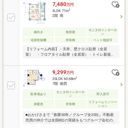
リフォーム履歴有☆ペット可(飼育細則有)☆二重床・
7,480
万円
二重天井構造☆24時間ゴミ出し可能☆24時間セキュリ
2
3LDK 71m
ティシステムページ下部の「関連リンク」の「【さら
2階 南
に詳しく】この物件の情報を確認！」をタップしてい
ただくと、詳細を見ることができます！※アプリで
は、表示されません。
モニタ付インターホ
南向き
角部屋
ン
浴室乾燥機
所有権
ペット相談可
【リフォーム内容】・天井、壁クロス貼替（全居
室） ・フロアタイル貼替（全居室）・トイレ新規交
換 ・キッチン新規交換●クリナップ製ステディアの
キッチン（ビルトイン食洗器／ディスポーザー／自動
洗浄機能レンジフード付き）●1418タイプのユニット
9,299
万円
バス（浴室暖房換気乾燥機）●ペット飼育可（規約に
2
2SLDK 60.68m
よる制限有）●充実の共用施設（スカイラウンジ・ゲ
7階 南西
ストルーム・パーティールーム・カンファレンスルー
ム・スタディルーム）●24時間有人体制（管理員8:00
モニタ付インターホ
駐車場あり
即入居可
ン
～17:00、警備員17:00～翌8:00）●各階にゴミステーシ
リフォームリノベー
ョン設置●宅配ボックス完備●多重セキュリティのオー
床暖房
所有権
ション
トロックシステム
■おかげさまで『創業50年／グループ全25社』不動産
売買の仲介では全国8位の実績をもつグループ会社の
一員です！創業50年の蓄積されたノウハウを基にご購