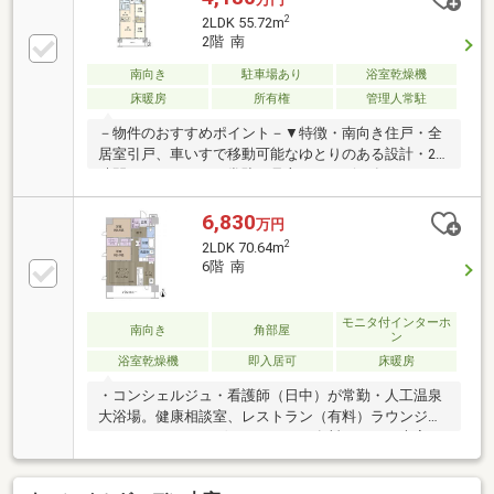
2
2LDK 55.72m
2階 南
南向き
駐車場あり
浴室乾燥機
床暖房
所有権
管理人常駐
－物件のおすすめポイント－▼特徴・南向き住戸・全
居室引戸、車いすで移動可能なゆとりのある設計・24
時間コンシェルジュ常駐・見守りサービス有・マンシ
ョン内看護師常勤、介護事業所併設・人工温泉大浴場
等の多彩な共用施設有(一部費用要)・ホテルライクな
6,830
万円
内廊下設計・専用シャトルカー運行・ペット飼育可能
2
2LDK 70.64m
(細則有)▼設備・IHコンロ／浄水器・浴室は暖房乾燥
6階 南
機・緊急コールボタン付▼2026年8月室内リフォーム
内容【交換】トイレ【張替】クロス、CF(トイレ・洗面
室)■ ご希望の住まい探しをお手伝いします
モニタ付インターホ
南向き
角部屋
ン
━━━━━・・・物件の詳細・ご相談はお気軽にお問
浴室乾燥機
即入居可
床暖房
い合わせください。
・コンシェルジュ・看護師（日中）が常勤・人工温泉
大浴場。健康相談室、レストラン（有料）ラウンジ、
カラオケルーム、ゲストルーム（有料）あり・大宮
駅、病院、買い物施設を巡回する専用シャトルバスあ
り・イオン大宮店まで徒歩5分・ペット飼育可（利用