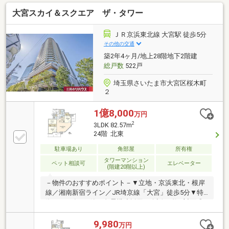
為、眺望・陽当り・通風良好 ◆ガラスコーナーサ
大宮スカイ＆スクエア ザ・タワー
ッシュの開放感ある住戸◆ウォークインクローゼッ
ト・納戸など収納豊富◆3面バルコニー：19.10m2※メ
インバルコニーにはスロップシンク付き◆留守中の荷
ＪＲ京浜東北線 大宮駅 徒歩5分
物受け取りに便利な宅配ボックス有◆ペット飼育可能
その他の交通
（飼育細則有）
築2年4ヶ月/地上28階地下2階建
総戸数
522戸
埼玉県さいたま市大宮区桜木町
２
1億8,000
万円
2
3LDK 82.57m
24階 北東
駐車場あり
角部屋
所有権
タワーマンション
ペット相談可
エレベーター
(階建20階以上)
－物件のおすすめポイント－▼立地・京浜東北・根岸
線／湘南新宿ライン／JR埼京線「大宮」徒歩5分▼特
徴・2024年5月築、免震構造採用・会話が弾む対面式
キッチン・WIC3か所等、各洋室・廊下に収納有・2面
バルコニーに3室が面する設計・ゲストルーム等の共
9,980
万円