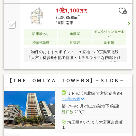
入・ご売却・お買替え全てをサポート致します■東宝
ハウスNEXTアフターサポート専門のグループ会社。
1億1,100
万円
ライフパートナー（FP資格）が住まいの問題点や暮ら
2
3LDK 86.85m
しの不安を解消します■東宝ハウスフィナンシャル不
16階 南東
動産仲介業初の住信SBIネット銀行支店。金利と保障
が更に充実したオリジナル提携住宅ローンをお届けし
モニタ付インターホ
駐車場あり
角部屋
ン
ます■未来カレンダー東宝ハウス独自開発ライフシミ
浴室乾燥機
床暖房
所有権
ュレーションソフト。ローン完済まで家計収支を視え
る化し将来のリスクや不安を対策します
－物件のおすすめポイント－▼立地・JR京浜東北線
「大宮」徒歩8分 他▼特徴・ホテルライクな内廊下仕
様・LDKは広々約17.2帖、床暖房付(LD部分)・調理に
集中しやすい壁付キッチン・SICやWIC等、室内随所に
収納有・南東・南西・北西の3面にバルコニー付・各
【ＴＨＥ ＯＭＩＹＡ ＴＯＷＥＲＳ】－３ＬＤＫ－
フロアにゴミステーション有、24時間ゴミ出し可能・
ペット飼育可能(規約制限有)▼設備・ディスポーザ
ー・浴室乾燥機・宅配ボックス▼周辺環境・マルエツ
ＪＲ京浜東北線 大宮駅 徒歩8分
大宮店 徒歩9分(約700m)■ ご希望の住まい探しをお手
その他の交通
伝いします ━━━━━・・・物件の詳細・ご相談はお
築17年9ヶ月/地上22階地下1階建
気軽にお問い合わせください。
総戸数
238戸
埼玉県さいたま市大宮区吉敷町
１