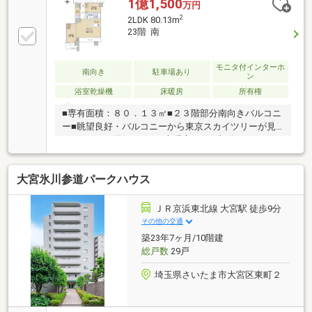
店・・・徒歩９分■さいたま市立大宮小学校・・・徒
1億1,500
万円
歩９分■さいたま市立大宮東中学校・・・徒歩１３分
2
2LDK 80.13m
23階 南
モニタ付インターホ
南向き
駐車場あり
ン
浴室乾燥機
床暖房
所有権
■専有面積：８０．１３㎡■２３階部分南向きバルコニ
ー■眺望良好・バルコニーから東京スカイツリーが見
れます！ ※天候による■床暖房：ＬＤ部分■ウォーク
インクローゼット付き■室内大変綺麗にお使いです！
大宮氷川参道パークハウス
ＪＲ京浜東北線 大宮駅 徒歩9分
その他の交通
築23年7ヶ月/10階建
総戸数
29戸
埼玉県さいたま市大宮区東町２