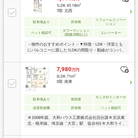
2
1LDK 45.18m
7階 北西
リフォームリノベー
駐車場あり
所有権
ション
タワーマンション
ペット相談可
エレベーター
(階建20階以上)
－物件のおすすめポイント－▼特徴・LDK・洋室とも
にバルコニーに面した1LDKの間取り・動線がコンパク
トなL字型のキッチン・大容量のSICや廊下収納有・コ
ンシェルジュ常駐・各フロアにゴミステーション設
置・ペット飼育可能(細則有)▼2026年8月室内リフォー
7,980
万円
ム内容【交換】キッチン【その他】フローリング上張
2
3LDK 71m
り、全居室クロス張替、ハウスクリーニング▼周辺環
3階 南東
境・大宮高島屋 徒歩7分(約550m)・セブンイレブンさ
いたま下町3丁目店 徒歩4分(約270m)■ ご希望の住まい
探しをお手伝いします ━━━━━・・・物件の詳細・
モニタ付インターホ
駐車場あり
角部屋
ン
ご相談はお気軽にお問い合わせください。
浴室乾燥機
所有権
ペット相談可
☆2008年築、大和ハウス工業株式会社旧分譲☆京浜東
北・根岸線、埼京線「大宮」駅 徒歩9分☆大和ライ
フネクスト(株)による管理体制☆緑豊かで商業施設も
充実した利便性の高いエリア☆3LDK＋2WIC☆2024年