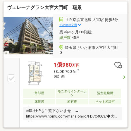
イヤル ０１２０－８５４―３７４【東宝ハウス新都
ヴェレーナグラン大宮大門町 瑞景
心 限定キャンペーン】◆最大5000円分のギフトカー
ドをプレゼント！ ＊ご来店アンケートにご協力くだ
さい【東宝ハウス新都心 クラブ会員の特典】◆最優
ＪＲ京浜東北線 大宮駅 徒歩5分
遇金利０．８３％～ 豊富な提携ローン◆飲食店・ホ
その他の交通
テルの会員優待・割引価格◆24時間365日 かけつけ
築7年5ヶ月/13階建
サポート
総戸数
45戸
埼玉県さいたま市大宮区大門町
３
1億980
万円
2
3SLDK 70.24m
9階 西
モニタ付インターホ
角部屋
浴室乾燥機
ン
床暖房
所有権
ペット相談可
※弊社HPもご覧下さいませ →
https://www.nomu.com/mansion/id/FD7C4003/◆大和
地所レジデンス株式会社旧分譲「ヴェレーナグラン」
シリーズ◆13階建9階部分、東・南・西：3方角住戸の