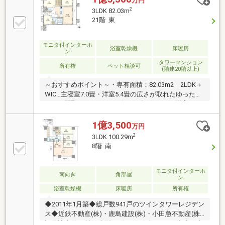
万円
2
3LDK 82.03m
21階 東
モニタ付インターホ
浴室乾燥機
床暖房
ン
タワーマンション
所有権
ペット相談可
(階建20階以上)
～おすすめポイント～・専有面積：82.03m2 2LDK＋
WIC…主寝室7.0畳・洋室5.4畳の広さが取れたゆったり
とした間取りです。 リビングダイニングと洋室は
2.6mの天井高が開放感を醸し出します。・充実した共
用施設…富士山の眺めを楽しめる高層階ラウンジや、
1億3,500
万円
フィットネスジム、ゲストルーム等 充実した共用施
2
3LDK 100.29m
設を活用できます。・ターミナル駅「大宮」徒歩9
8階 南
分 …都心へのアクセスや新幹線でのご旅行にも便利
な大宮駅からアクセス良好 氷川参道にも近く自然の
豊かさも兼ね備えた立地
モニタ付インターホ
南向き
角部屋
ン
浴室乾燥機
床暖房
所有権
◆2011年1月築◆総戸数941戸のツインタワーレジデン
ス◆近鉄不動産(株)・鹿島建設(株)・小田急不動産(株)
旧分譲◆約17帖の大型リビング・ダイニング◆南・東