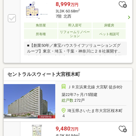
8,999
万円
2
3LDK 60.68m
7階 北西
角部屋
即入居可
床暖房
リフォームリノベー
所有権
ペット相談可
ション
■【創業50年／東宝ハウスライフソリューションズグ
ループ】東京・埼玉・千葉・神奈川に２８社展開する
中の東宝ハウス新都心です！創業50年の実績でお客様
の大切な資産をご売却・お買替え等全てをサポート致
します■【Ｔ’ｓローン】東宝ハウスフィナンシャルは
セントラルスウィート大宮桜木町
住信SBIネット銀行の東宝ハウス支店業務を行ってま
す。・万一の病気やケガで働けなくになったとき
は・・の対策方法・上乗せなしで３大疾病(ガン診断時
ＪＲ京浜東北線 大宮駅 徒歩8分
含む)・全疾病保障が付帯された提携住宅ローンをご提
築22年7ヶ月/15階建
供します□365日24時間住まいの駆付けサービス（3年
総戸数
272戸
間無料）□CLUB OFFプレミアム (多様な特別優待サー
ビス)□東宝ハウスCLUB
埼玉県さいたま市大宮区桜木町
４
9,480
万円
2
4LDK 84.94m