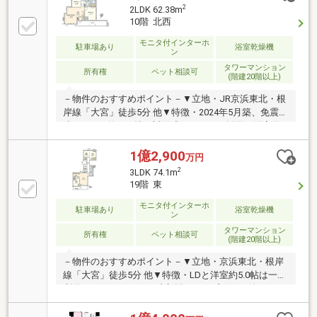
用施設有・ご不在時も荷物が受け取れる宅配ボックス
2
2LDK 62.38m
有・ペット飼育可能(細則有・足洗い場有)▼周辺環
10階 北西
境・マルエツ大宮サクラスクエア店 徒歩1分(約40m)・
成城石井ルミネ大宮ルミネ2店 徒歩3分(約190m)■ ご希
モニタ付インターホ
駐車場あり
浴室乾燥機
ン
望の住まい探しをお手伝いします ━━━━━・・・物
タワーマンション
件の詳細・ご相談はお気軽にお問い合わせください。
所有権
ペット相談可
(階建20階以上)
－物件のおすすめポイント－▼立地・JR京浜東北・根
岸線「大宮」徒歩5分 他▼特徴・2024年5月築、免震構
造・LDKは約15.4帖、対面式キッチンを採用・洋室約
4.4帖は2WAY仕様・コンシェルジュサービス有(8時～
18時)・ペット飼育可能(細則有)・ゴミ置場・宅配ボッ
1億2,900
万円
クス・トランクルーム(各階)・ゲストルーム等の共用
2
3LDK 74.1m
施設有▼設備・食洗機・ディスポーザー・浴室暖房乾
19階 東
燥機・エコジョーズ▼周辺環境・マルエツ大宮サクラ
スクエア店 徒歩1分(約40m)■ ご希望の住まい探しをお
モニタ付インターホ
駐車場あり
浴室乾燥機
ン
手伝いします ━━━━━・・・物件の詳細・ご相談は
タワーマンション
お気軽にお問い合わせください。
所有権
ペット相談可
(階建20階以上)
－物件のおすすめポイント－▼立地・京浜東北・根岸
線「大宮」徒歩5分 他▼特徴・LDと洋室約5.0帖は一体
利用も可・キッチンは独立型、カップボード付・WIC
等、各洋室収納付・スカイラウンジ等、多彩な共用施
設有・各階にゴミ置き場・宅配BOX有・24時間有人管