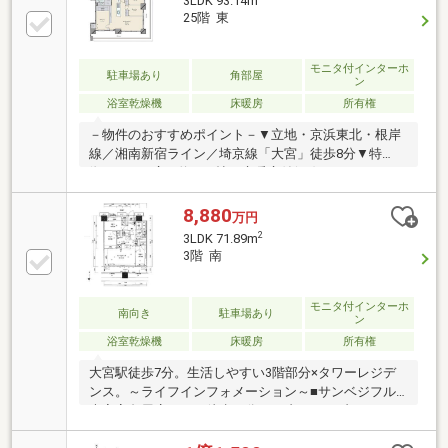
3LDK 93.14m
25階 東
モニタ付インターホ
駐車場あり
角部屋
ン
浴室乾燥機
床暖房
所有権
－物件のおすすめポイント－▼立地・京浜東北・根岸
線／湘南新宿ライン／埼京線「大宮」徒歩8分▼特
徴・LDKは広々約20.1帖、床暖房付(LD)・キッチンに
は食洗機とディスポーザー付・SICやWIC等、室内随所
に収納有・全居室がバルコニーに面した設計・各階に
8,880
万円
ゴミ置き場有(24時間利用可能)▼令和8年8月室内リフ
2
3LDK 71.89m
ォーム内容【交換】IHキッチン、UB、トイレ、フロー
3階 南
リング、クロス 等【その他】間取変更▼周辺環境・マ
ルエツ大宮店 徒歩6分(約470m)■ ご希望の住まい探し
をお手伝いします ━━━━━・・・物件の詳細・ご相
モニタ付インターホ
南向き
駐車場あり
ン
談はお気軽にお問い合わせください。
浴室乾燥機
床暖房
所有権
大宮駅徒歩7分。生活しやすい3階部分×タワーレジデ
ンス。～ライフインフォメーション～■サンベジフル
大宮高島屋店・・・徒歩９分■セブン-イレブン さいた
ま下町３丁目店・・・徒歩４分■マルエツ 大宮