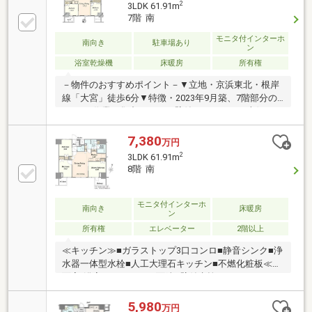
2
3LDK 61.91m
可能(細則有)▼設備・食器洗乾燥機・浴室乾燥機▼周
7階 南
辺環境・成城石井ルミネ大宮ルミネ1店 徒歩7分(約
520m)・さいたま市大宮小学校 徒歩8分(約590m)■ ご
モニタ付インターホ
南向き
駐車場あり
ン
希望の住まい探しをお手伝いします ━━━━━・・・
浴室乾燥機
床暖房
所有権
物件の詳細・ご相談はお気軽にお問い合わせくださ
い。
－物件のおすすめポイント－▼立地・京浜東北・根岸
線「大宮」徒歩6分▼特徴・2023年9月築、7階部分の
3LDK・作業に集中しやすい壁付けキッチン・南側にバ
ルコニー・アウトドアユニットヤード有・ペット飼育
可(規約制限有)・室内綺麗にお使いです▼設備・床暖
7,380
万円
房(LD)・浴室暖房乾燥機・浄水器・非接触キー・オー
2
3LDK 61.91m
トロック▼周辺環境・大宮高島屋 徒歩4分(約320m)・
8階 南
成城石井ルミネ大宮ルミネ1店 徒歩7分(約520m)※室外
機置場／2.36平米■ ご希望の住まい探しをお手伝いし
ます ━━━━━・・・物件の詳細・ご相談はお気軽に
モニタ付インターホ
南向き
床暖房
ン
お問い合わせください。
所有権
エレベーター
2階以上
≪キッチン≫■ガラストップ3口コンロ■静音シンク■浄
水器一体型水栓■人工大理石キッチン■不燃化粧板≪洗
面室/浴室/トイレ≫■三面鏡■壁付水栓■ウォシュレッ
ト一体型便器■縦型ミラー（浴室）≪アメニティ
≫■TES温水式床暖房■24時間換気システム■エコジョ
5,980
万円