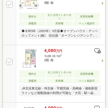
ス▼2026年7月室内リフォーム内容・全室クロス張
9階 南
替・LED照明取付、ハウスクリーニング▼周辺環境・
ファミリーマート大宮仲町二丁目店 徒歩1分(約80m)■
ご希望の住まい探しをお手伝いします
モニタ付インターホ
南向き
浴室乾燥機
ン
━━━━━・・・物件の詳細・ご相談はお気軽にお問
床暖房
所有権
ペット相談可
い合わせください。
◆令和5年（2023年）9月築◆オープンハウス・ディベ
ロップメント(株) 旧分譲「オープンレジデンシア」
シリーズ◆南向き開放的なレジデンス◆24時間ゴミ出
し可能◆ペット飼育可（使用細則有）◆二重構造の
床・天井◆設計・建設住宅性能証明書取得◆宅配ロッ
4,080
万円
カー付き◆光ファイバーインターネット （つなぐネ
2
1LDK 33.1m
ットコミュニケーションズ）◆新規リフォーム実施
2階 南
※2026年6月完了
モニタ付インターホ
南向き
浴室乾燥機
ン
床暖房
所有権
ペット相談可
JR京浜東北線・埼京線・宇都宮線・高崎線・湘南新宿
ラインなど複数路線の利用が可能な「大宮」駅へ徒歩
6分2階部分・南向き角住戸総戸数87戸のマンションペ
ット飼育可能（飼育細則有）―2面採光・南向き角住戸
につき日当たり良好―約9.0帖の広々したリビングダイ
4,980