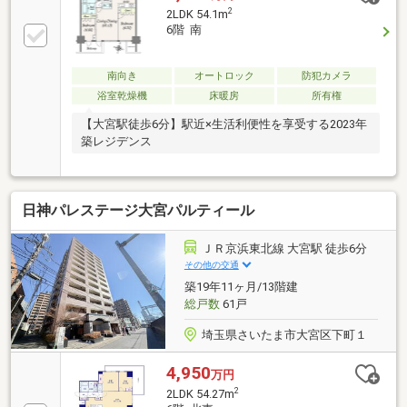
ーズ≪構造≫■二重床・二重天井
2
2LDK 54.1m
6階 南
南向き
オートロック
防犯カメラ
浴室乾燥機
床暖房
所有権
【大宮駅徒歩6分】駅近×生活利便性を享受する2023年
築レジデンス
日神パレステージ大宮パルティール
ＪＲ京浜東北線 大宮駅 徒歩6分
その他の交通
築19年11ヶ月/13階建
総戸数
61戸
埼玉県さいたま市大宮区下町１
4,950
万円
2
2LDK 54.27m