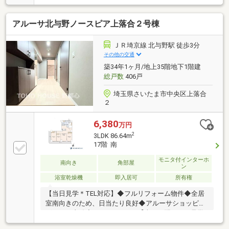
ル「コクーンシティ」へ徒歩7分（約550ｍ）～～～～
～～リノベーション内容～～～～～～ （２０
アルーサ北与野ノースピア上落合２号棟
２６年９月完了予定）・システムキッチン交換（食器
洗い乾燥機付）・ユニットバス交換（浴室換気乾燥機
付）・洗面化粧台交換・トイレ交換・建具交換・洗濯
ＪＲ埼京線 北与野駅 徒歩3分
機用防水パン交換 ・ガス給湯器交換 ・・・等リ
その他の交通
フォーム内容は予定であり変更となる場合がございま
築34年1ヶ月/地上35階地下1階建
す。～～～～～～～～～～～～～～～～～～～～
総戸数
406戸
埼玉県さいたま市中央区上落合
２
6,380
万円
2
3LDK 86.64m
17階 南
モニタ付インターホ
南向き
角部屋
ン
浴室乾燥機
即入居可
所有権
【当日見学＊TEL対応】◆フルリフォーム物件◆全居
室南向きのため、日当たり良好◆アルーサショッピン
グモール直結◆3LDK・86.64㎡【当日・翌日のご見学
希望のお客様はお電話でご予約ください】◆フリーダ