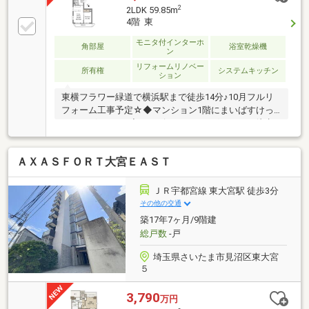
2
2LDK 59.85m
4階 東
モニタ付インターホ
角部屋
浴室乾燥機
ン
リフォームリノベー
所有権
システムキッチン
ション
東横フラワー緑道で横浜駅まで徒歩14分♪10月フルリ
フォーム工事予定☆◆マンション1階にまいばすけっ
とがございます♪◆コンビニ・ドラッグストアも徒歩2
分♪お買い物がラクラクです☆◆反町公園は徒歩5分☆
広々としていて休日の散歩にぴったり！◆LDKは14
ＡＸＡＳＦＯＲＴ大宮ＥＡＳＴ
帖・角住戸なので通風・採光ともに良好☆ 洋室にオ
ープンクローゼットを設けます・お洋服の多い方に嬉
しい設計☆◆南面バルコニーは陽当りに恵まれ、お洗
ＪＲ宇都宮線 東大宮駅 徒歩3分
濯物干しに便利です♪お気軽にお問い合わせください♪
その他の交通
築17年7ヶ月/9階建
総戸数
-戸
埼玉県さいたま市見沼区東大宮
５
3,790
万円