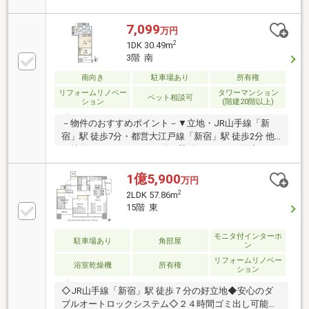
戸□リビング部分には床暖房、天井埋込式エアコン□キ
ッチンにはディスポーザ、食洗機、タッチレス水栓□
7,099
万円
安心のダブルオートロックシステム□24時間ごみ出し
2
1DK 30.49m
可能（各階に置場あり）□ペット飼育可（細則あり）□
3階 南
多彩なフロントサービス、宅配ボックスあり（1階）
＜新規リノベーション内容＞○キッチン交換○UB交換
南向き
駐車場あり
所有権
（追焚付）○クロス貼替・フローリング張替○洗面化粧
リフォームリノベー
タワーマンション
ペット相談可
ション
(階建20階以上)
台交換○トイレ交換○ハウスクリーニング等※2026年3
月完成
－物件のおすすめポイント－▼立地・JR山手線「新
宿」駅 徒歩7分・都営大江戸線「新宿」駅 徒歩2分 他
▼特徴・ディスポーザー付の壁付キッチン・洋室はオ
ープンクローゼット付・ダブルオートロック、内廊下
設計でセキュリティに配慮▼2025年12月室内リフォー
1億5,900
万円
ム内容【交換】キッチン、浴室、トイレ、建具 等【そ
2
2LDK 57.86m
の他】クロス・フローリング張替 他▼周辺環境・まい
15階 東
ばすけっと新宿駅南店 徒歩2分(約120m)・ファミリー
マート代々木二丁目北店 徒歩1分(約70m)■ ご希望の住
モニタ付インターホ
まい探しをお手伝いします ━━━━━・・・物件の詳
駐車場あり
角部屋
ン
細・ご相談はお気軽にお問い合わせください。
リフォームリノベー
浴室乾燥機
所有権
ション
◇JR山手線「新宿」駅 徒歩７分の好立地◆安心のダ
ブルオートロックシステム◇２４時間ゴミ出し可能◆