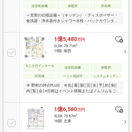
浴室乾燥機
床暖房
所有権
＝充実の仕様設備＝（キッチン）・ディスポーザー・
食洗器・浄水器付きシャワー水栓・バックカウンタ
ー・天然御影石のカウンタートップ （LD・洋室）・
内窓を追加施工（LD)・床暖房（バスルーム）・ミス
トサウナ・浴室乾燥暖房機・保温浴槽・グローエ社製
1億5,480
万円
混合水栓・節水シャワーヘッド（洗面所）・天然御影
2
3LDK 78.71m
石の洗面カウンタートップ・グローエ社製混合水栓
15階 南西
（トイレ）・手洗いカウンター（天然御影石）・超節
水タンクレストイレ（バルコニー）・スロップシンク
有・奥行1，700mm・幅5，800mm
モニタ付インターホ
浴室乾燥機
床暖房
ン
所有権
ペット相談可
システムキッチン
☆ 野村の仲介PLUS ☆先│着│順│完│全│予│約│制│
内│覧│会│※日程はイベント情報またはノムコムをご確
認ください。※本内覧会は先着順のため、担当とコン
タクトが取れたお客様から順にご案内させていただき
ます。ご成約(予定含む)の際はご容赦下さい～おすす
1億6,580
万円
めポイント～・トランクルーム、ウォークインクロー
2
3LDK 79.87m
ゼットをはじめ豊富な収納スペース・天然御影石のカ
16階 北東
ウンタートップ（キッチン、洗面化粧台、トイレ手洗
いカウンター）