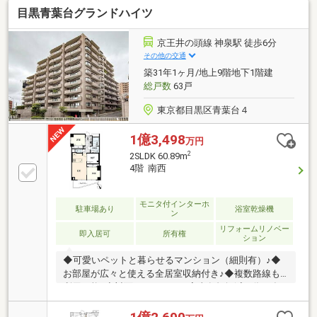
目黒青葉台グランドハイツ
京王井の頭線 神泉駅 徒歩6分
その他の交通
築31年1ヶ月/地上9階地下1階建
総戸数
63戸
東京都目黒区青葉台４
1億3,498
万円
2
2SLDK 60.89m
4階 南西
モニタ付インターホ
駐車場あり
浴室乾燥機
ン
リフォームリノベー
即入居可
所有権
ション
◆可愛いペットと暮らせるマンション（細則有）♪◆
お部屋が広々と使える全居室収納付き♪◆複数路線も
利用可能♪◆対面キッチンには家事負担軽減の為に食
洗機を設置♪【株式会社リビングライフ】創業35年の
信頼で未公開情報多数のリビングライフがご紹介しま