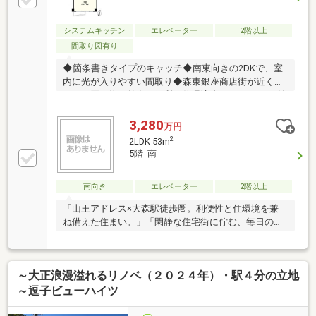
システムキッチン
エレベーター
2階以上
間取り図有り
◆箇条書きタイプのキャッチ◆南東向きの2DKで、室
内に光が入りやすい間取り◆森東銀座商店街が近く、
日々の買い物や外食に便利な住環境◆ エレベーター付
きの建物で、移動がしやすい造りです◆9階部分の住
戸で、周囲の視線が気になりにくい高さ【株式会社リ
3,280
万円
ビングライフ】創業35年の信頼で未公開情報多数のリ
2
2LDK 53m
ビングライフがご紹介します。宅建士×FP×住宅ローン
5階 南
アドバイザーの資格を併せ持つ『ライフ・エキスパー
ト・プランナー』がお客様の老後も見据えたライフプ
南向き
エレベーター
2階以上
ランを無料作成。お気軽にご相談下さい！☆物件のお
問合せは〈0120-536-655〉☆
「山王アドレス×大森駅徒歩圏。利便性と住環境を兼
ね備えた住まい。」「閑静な住宅街に佇む、毎日の暮
らしが快適になるマンション。」「都心へのアクセス
と穏やかな住環境。」
～大正浪漫溢れるリノベ（２０２４年）・駅４分の立地
～逗子ビューハイツ