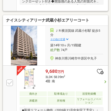
ンクローゼット付き◆開放感のある人気の対面式キッ
チンを採用【株式会社リビングライフ】創業35年の信
頼で未公開情報多数のリビングライフがご紹介しま
す。宅建士×FP×住宅ローンアドバイザーの資格を併せ
ナイスシティアリーナ武蔵小杉エアリーコート
持つ『ライフ・エキスパート・プランナー』がお客様
の老後も見据えたライフプランを無料作成。お気軽に
ご相談下さい！☆物件のお問合せは〈0120-536-655〉
ＪＲ横須賀線 武蔵小杉駅 徒歩5
☆
分
その他の交通
築14年10ヶ月/15階建
総戸数
74戸
神奈川県川崎市中原区中丸子
9,680
万円
2
3LDK 58.39m
4階 南
南向き
駐車場あり
浴室乾燥機
リフォームリノベー
床暖房
所有権
ション
■新規リフォーム物件（2026年11月中旬完了予定）・