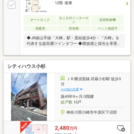
12階 南東
モニタ付インターホ
オートロック
浴室乾燥機
ン
床暖房
所有権
ペット相談可
◆JR線山手線「大崎」駅・直結徒歩4分・『大崎』を
代表する超高層ツインタワー ◆開放感と採光を享受す
る12階の南東向き住戸×ゆとりのある約60m2超の2LDK
シティハウス小杉
ＪＲ横須賀線 武蔵小杉駅 徒歩5
分
その他の交通
築45年9ヶ月/3階建
総戸数
15戸
神奈川県川崎市中原区下沼部
2,480
万円
2