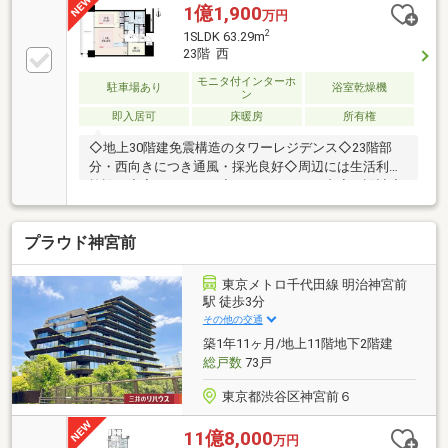
1億1,900
万円
2
1SLDK 63.29m
23階 西
モニタ付インターホ
駐車場あり
浴室乾燥機
ン
即入居可
床暖房
所有権
◇地上30階建免震構造のタワーレジデンス◇23階部
分・西向きにつき通風・採光良好◇周辺には生活利便
施設が充実しています◇ホテルライクな内廊下設計◇
宅配ボックス有◇各階にゴミステーション有・24時間
ごみ捨て可◇ペット飼育可（規約等制限有）■ Life
プラウド神宮前
Information ・まいばすけっと みなとみらい店…約
360ｍ・ローソンＳけいゆう病院店…約180ｍ・グラン
モール公園桟橋の広場…約380ｍ・横浜市立みなとみら
東京メトロ千代田線 明治神宮前
い本町小学校…約1030ｍ・横浜市立横浜吉田中学校…
駅 徒歩3分
約2440ｍ
その他の交通
築1年11ヶ月/地上11階地下2階建
総戸数
73戸
東京都渋谷区神宮前６
11億8,000
万円