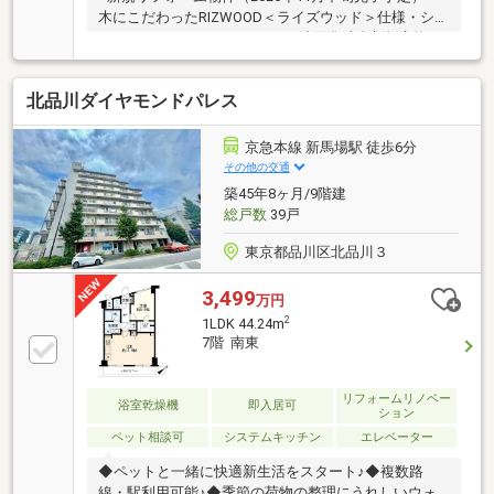
木にこだわったRIZWOOD＜ライズウッド＞仕様・シス
テムキッチン・ユニットバス・洗面化粧台新規交換、
フローリング張替え、クロス貼替え等■地震の揺れを
軽減する地震に強い「免震構造」採用マンション！逆
北品川ダイヤモンドパレス
梁工法・ハイサッシの採用で窓は大きく開放感があり
ます！■遮音性・快適性を高める二重サッシ・床暖房
など上質な暮らしを演出します。■4階部分・南向きの
京急本線 新馬場駅 徒歩6分
3LDK陽当たり・眺望良好。■JR横須賀線「武蔵小杉」
その他の交通
駅徒歩5分、の好立地！お買い物・お出かけに便利で
築45年8ヶ月/9階建
す
総戸数
39戸
東京都品川区北品川３
3,499
万円
2
1LDK 44.24m
7階 南東
リフォームリノベー
浴室乾燥機
即入居可
ション
ペット相談可
システムキッチン
エレベーター
◆ペットと一緒に快適新生活をスタート♪◆複数路
線・駅利用可能♪◆季節の荷物の整理にうれしいウォ