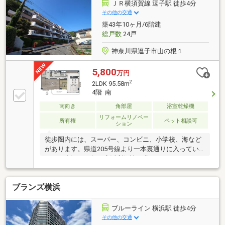
ＪＲ横須賀線 逗子駅 徒歩4分
その他の交通
築43年10ヶ月/6階建
総戸数
24戸
神奈川県逗子市山の根１
5,800
万円
2
2LDK 95.58m
4階 南
南向き
角部屋
浴室乾燥機
リフォームリノベー
所有権
ペット相談可
ション
徒歩圏内には、スーパー、コンビニ、小学校、海など
があります。県道205号線より一本裏通りに入ってい
るため人混みも無く生活利便性を求めながら、のんび
りと暮らしたい方へお勧めな立地。室内は2024年にリ
ノベーション工事済。専有面積は90平米超と一軒家に
ブランズ横浜
も劣らない開放感があります。設備は、タニコーのオ
ーダーメイドキッチンMEISDELをはじめに大正浪漫溢
れる室内、細部まで拘りぬいた一部屋です。今回の一
ブルーライン 横浜駅 徒歩4分
軒は「海も身近に感じたいが利便性も、、、」「平坦
その他の交通