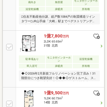
「大崎」駅徒歩4分・ペデストリアンデッキ直結・再
モニタ付インターホ
南向き
角部屋
ン
開発が進む大崎エリア
浴室乾燥機
床暖房
所有権
□住友不動産他分譲、総戸数1084戸の制震構造ツイン
タワー□JR山手線「大崎」駅までペデストリアンデッ
キ直結、徒歩約4分再開発の進む「大崎エリア」を代
表する制震構造ツインタワーレジデンスです。東京都
の7大副都心構想により「先進技術の情報が交流する
1億7,800
万円
街」として位置づけられた大崎エリアは今後も商業・
2
2LDK 65.65m
ビジネス・自然・住宅が整備される予定となっており
31階 北西
ます。お部屋はW棟の21階部分南・東の角部屋であ
り、全居室を南側に配した明るく開放的なお部屋で
す。リビングダイニングのダイナミックパノラマウィ
モニタ付インターホ
駐車場あり
浴室乾燥機
ン
ンドウからの大井町・戸越エリアを見渡す圧巻の眺望
即入居可
床暖房
所有権
が魅力です。現在空室につき、お気軽にお問い合わせ
ください。
◆◇2026年2月新規フルリノベーション完了済み！31
階部分につき眺望良好！◇◆◆◇ゲストルーム、スカ
イラウンジ等、充実の共用施設！※一部有料◇◆
☆━━━…‥・ 物件の特徴 ・‥…━━━☆ ◆通勤通
学に便利なJR線・りんかい線『大崎』駅 利用可能
1億9,500
万円
◆24時間ゴミ出し可※粗大ゴミは除く ◆スーパー、
2
1LDK 60.73m
コンビニ、公園等、生活環境良好 ◆ペット飼育可
14階 北西
（1住戸2匹まで、他細則有） 是非、現地をご確認