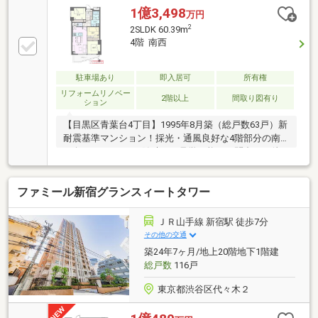
1億3,498
万円
2
2SLDK 60.39m
4階 南西
駐車場あり
即入居可
所有権
リフォームリノベー
2階以上
間取り図有り
ション
【目黒区青葉台4丁目】1995年8月築（総戸数63戸）新
耐震基準マンション！採光・通風良好な4階部分の南
西向き2ＳＬＤＫ！随時、ご見学可能！お問合せお待
ちしております
ファミール新宿グランスィートタワー
ＪＲ山手線 新宿駅 徒歩7分
その他の交通
築24年7ヶ月/地上20階地下1階建
総戸数
116戸
東京都渋谷区代々木２