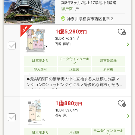
な立地で、、、」「自動車を手放した生活も、、、」
築8年8ヶ月/地上17階地下1階建
そのような不動産をお求めの方へ是非ご覧頂きたい一
総戸数
-戸
軒です。
神奈川県横浜市西区北幸２
1億5,280
万円
2
3LDK 76.34m
7階 南西
モニタ付インターホ
駐車場あり
浴室乾燥機
ン
即入居可
床暖房
所有権
■横浜駅西口の繁華街の中に立地する大規模な分譲マ
ンション□ショッピングやグルメ等多彩な施設がそろ
う利便性高い環境■オーナーズガーデン、オーナーズ
ラウンジなど上質な共用施設をご用意□暮らしをサポ
ートするコンシェルジェデスクを設置■セキュリティ
1億880
万円
性とプライバシー性を確保する内廊下設計□各階に24
2
1LDK 53.64m
時間利用可能なゴミ置き場を設置■管理センターによ
4階 東
る、２４時間常駐の安心な防犯体制□室内には床暖
房、乾燥機能とミストサウナが付いた浴室、 ディス
ポーザー、ビルトイン浄水器等の便利な機能を装備
モニタ付インターホ
駐車場あり
角部屋
ン