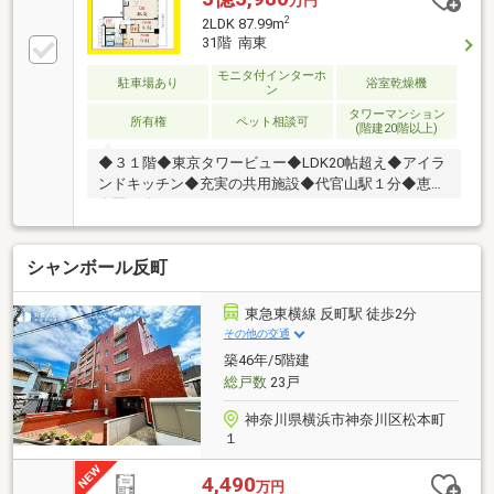
万円
束いたします■都心エリアに特化した情報網を駆使
2
2LDK 87.99m
し、最良の不動産をご提案■住宅ローンシュミレーシ
31階 南東
ョン無料相談会 毎日随時開催中■ウォールメイトオ
リジナルの住宅購入・住替え等について 分かりやすく
モニタ付インターホ
駐車場あり
浴室乾燥機
ン
解説したガイドブックをご希望者様に【無料プレゼン
タワーマンション
ト】～弊社ホームページ～https://wallmate.co.jp/～
所有権
ペット相談可
(階建20階以上)
◆３１階◆東京タワービュー◆LDK20帖超え◆アイラ
ンドキッチン◆充実の共用施設◆代官山駅１分◆恵比
寿駅８分□□□□ NOT OLD，BE CLASSIC. □□□□■
ウォールメイトは【かかりつけの不動産屋】として 徹
底的にまで顧客主義を貫く事をお約束いたします■都
シャンボール反町
心エリアに特化した情報網を駆使し、最良の不動産を
ご提案■住宅ローンシュミレーション無料相談会 毎
日随時開催中■ウォールメイトオリジナルの住宅購
東急東横線 反町駅 徒歩2分
入・住替え等について 分かりやすく解説したガイドブ
その他の交通
ックをご希望者様に【無料プレゼント】～弊社ホーム
築46年/5階建
ページ～https://wallmate.co.jp/～
総戸数
23戸
神奈川県横浜市神奈川区松本町
１
4,490
万円