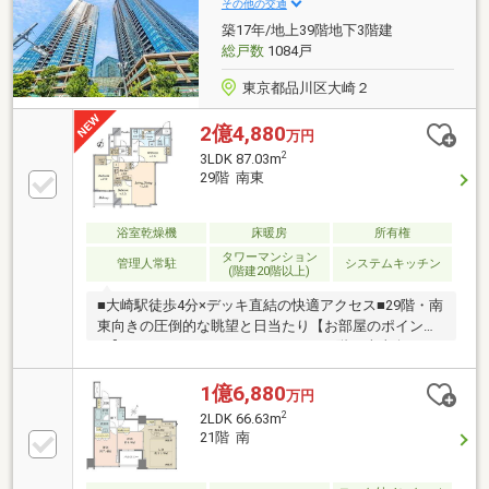
全居室フローリング、人感照明センサー、複層ガラス
その他の交通
【共用施設】コンシェルジュデスク・オーナーズラウ
築17年/地上39階地下3階建
ンジ・ゲストルームミーティングルーム・ガーデンビ
総戸数
1084戸
ューライブラリー各階のごみステーション等
東京都品川区大崎２
2億4,880
万円
2
3LDK 87.03m
29階 南東
浴室乾燥機
床暖房
所有権
タワーマンション
管理人常駐
システムキッチン
(階建20階以上)
■大崎駅徒歩4分×デッキ直結の快適アクセス■29階・南
東向きの圧倒的な眺望と日当たり【お部屋のポイン
ト】・87.03㎡のゆとりある3LDK・29階・南東向きに
つき陽当たり、眺望良好・WIC・SIC・トランクルーム
付きの豊富な収納【リフォーム内容】・全居室クロス
1億6,880
万円
張替・フローリング増し張り（Panasonicウスイー
2
2LDK 66.63m
タ）・ユニットバス交換（1620サイズ）・給湯器交
21階 南
換、トイレ交換・キッチン・洗面水栓交換、ハウスク
リーニング実施【周辺環境のポイント】・JR山手線