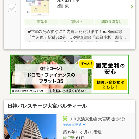
2DK 43.02m
2階 東
所有権
2階以上
間取り図有り
■空室のためすぐにご内覧いただけます！■JR南武線
「向河原」駅徒歩2分、JR横須賀線「武蔵小杉」駅徒
歩5分、東急東横線「武蔵小杉」駅徒歩12分に位置す
る抜群な立地■グランツリー武蔵小杉徒歩10分、武蔵
小杉周辺の大型商業施設も徒歩圏で便利にお使いいた
だけます■徒歩5分圏内にコンビニやスーパーもあり日
常のお買い物も便利♪■駅から近い立地ですが前面道路
は交通量少なく安心です。■リフォーム履歴あり
（2011年5月）・フローリング張替え、クロス貼替
え、キッチン・ユニットバス・洗面化粧台・トイレ新
規交換等■各居室スクエアの形で家具の配置がしやす
い間取。収納つきで快適にお過ごしいただけます。
日神パレステージ大宮パルティール
ＪＲ京浜東北線 大宮駅 徒歩5分
その他の交通
築19年11ヶ月/13階建
総戸数
61戸