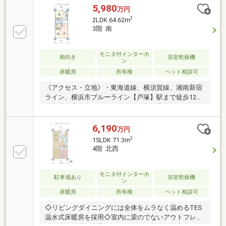
－７５９－６１０ 】までお気軽にどうぞ♪
5,980
万円
2
2LDK 64.62m
3階 南
モニタ付インターホ
南向き
浴室乾燥機
ン
床暖房
所有権
ペット相談可
《アクセス・立地》・東海道線、横須賀線、湘南新宿
ライン、横浜市ブルーライン【戸塚】駅まで徒歩12分
の立地！◎南向きにつき陽当たり良好◎約20.35m2の
専用庭付き住戸◎LDに床暖房設置◎室内は、床の段差
をできる限り解消したフラットフロア設計◎お年寄り
6,190
万円
や小さなお子様に配慮した設計◎システムキッチン
2
1SLDK 71.3m
は、リビングを見渡せるカウンター式。◎キッチンに
4階 北西
は、食洗機、ディスポーザー、浄水器設置◎浴室暖房
換気乾燥機設置◎お湯はり、足し湯、保温、追いだき
がスイッチ1つで可能なオートバス機能。◎24時間換
モニタ付インターホ
駐車場あり
浴室乾燥機
ン
気システムを採用◎ペット飼育可（管理規約等による
床暖房
所有権
ペット相談可
制限あり）◎玄関横に個別宅配BOX
◇リビングダイニングには全体をムラなく温めるTES
温水式床暖房を採用◇室内に梁のでないアウトフレー