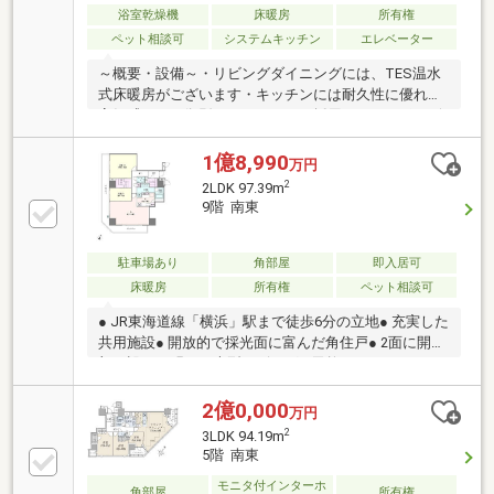
浴室乾燥機
床暖房
所有権
ペット相談可
システムキッチン
エレベーター
～概要・設備～・リビングダイニングには、TES温水
式床暖房がございます・キッチンには耐久性に優れた
高級感のある御影石カウンターを採用・ディスポーザ
ー、食器洗い乾燥機など充実したキッチン設備・浴室
にはミストサウナ機能付ガス浴室暖房乾燥機「ミステ
1億8,990
万円
ィ」を採用・トイレは手洗いカウンターもあり、節水
2
2LDK 97.39m
機能付きのタンクレストイレ・省エネタイプの高効率
9階 南東
給湯器「エコジョーズ」・給気口は侵入する音を軽減
させる防音フードを採用・サッシは遮音性を高める遮
音等級T-3を採用・ペット飼育可能（飼育細則による制
駐車場あり
角部屋
即入居可
限あり）
床暖房
所有権
ペット相談可
● JR東海道線「横浜」駅まで徒歩6分の立地● 充実した
共用施設● 開放的で採光面に富んだ角住戸● 2面に開口
部を設けた明るい大型リビング● 天然石のシステムキ
ッチン。ディスポーザー有り● LDK・洋室（2）に床暖
房有り● WICとSICのある収納豊富な間取り設計● 各階
2億0,000
万円
にダストステーション有り● ホテルライクな内廊下設
2
3LDK 94.19m
計のマンション● ダブルオートロックシステム※インタ
5階 南東
ーネットサービス利用料：月額770円※スカパーJSAT
モニタ付インターホ
施設使用料：月額385円※エネルギー見える化サービ
角部屋
所有権