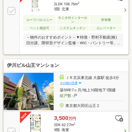
2
2LDK 106.76m
5階 北東
モニタ付インターホ
ルーフバルコニー
所有権
ン
ペット相談可
システムキッチン
エレベーター
－物件のおすすめポイント－▼特徴・野村不動産(株)
旧分譲、隈研吾デザイン監修・WIC・パントリー等、
全居室に収納を設置・主寝室は約9.1帖の広さ・トラン
クルーム(約3.18平米)・サイクルトランクルーム(約
3.20平米)有・ゲストルーム等の共用施設有(一部有
伊川ビル山王マンション
料)・コンシェルジュサービス有・大型犬飼育可能(3階
以上／細則有)▼設備・2ボウル洗面台・トイレ2ヶ所※
プライベートロッカー約1.29平米は専有面積に含む※別
ＪＲ京浜東北線 大森駅 徒歩3分
途、専用駐車場使用料、月額71000円要■ ご希望の住
その他の交通
まい探しをお手伝いします ━━━━━・・・物件の詳
築59年7ヶ月/地上10階地下1階建
細・ご相談はお気軽にお問い合わせください。
総戸数
-戸
東京都大田区山王２
3,500
万円
2
2DK 62.27m
9階 南東