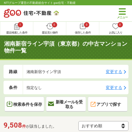
NTTグループ運営の不動産総合サイト goo住宅・不動産
1
0
0
0
最近検索した条件
最近見た物件
保存した条件
お気に入り
湘南新宿ライン宇須（東京都）の中古マンション
物件一覧
路線
変更する
湘南新宿ライン宇須
条件
変更する
指定なし
新着メールを受
検索条件を保存
アプリで探す
取る
9,508
件
が該当しました。