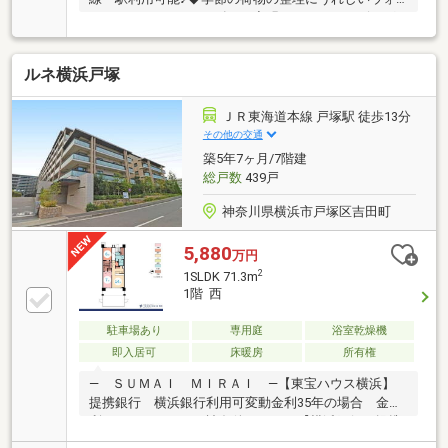
ークインクローゼット有り♪◆明るいワイドリビング
♪【株式会社リビングライフ】創業35年の信頼で未公
開情報多数のリビングライフがご紹介します。宅建士
ルネ横浜戸塚
×FP×住宅ローンアドバイザーの資格を併せ持つ『ライ
フ・エキスパート・プランナー』がお客様の老後も見
据えたライフプランを無料作成。お気軽にご相談下さ
ＪＲ東海道本線 戸塚駅 徒歩13分
い！☆物件のお問合せは〈0120-536-655〉☆
その他の交通
築5年7ヶ月/7階建
総戸数
439戸
神奈川県横浜市戸塚区吉田町
5,880
万円
2
1SLDK 71.3m
1階 西
駐車場あり
専用庭
浴室乾燥機
即入居可
床暖房
所有権
― ＳＵＭＡＩ ＭＩＲＡＩ ―【東宝ハウス横浜】
提携銀行 横浜銀行利用可変動金利35年の場合 金
利 ０．９２０％（諸条件あり） 【横浜銀行 提携
金利】お問い合わせは【フリーダイヤル： ０１２０