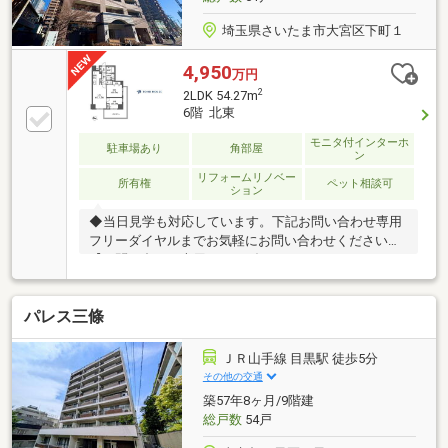
埼玉県さいたま市大宮区下町１
4,950
万円
2
2LDK 54.27m
6階 北東
モニタ付インターホ
駐車場あり
角部屋
ン
リフォームリノベー
所有権
ペット相談可
ション
◆当日見学も対応しています。下記お問い合わせ専用
フリーダイヤルまでお気軽にお問い合わせください。
【お問い合わせ専用フリーダイヤル：０１２０－８５
４－３７５】◆ご来店、ご見学の際は、ご自宅まで車
での送迎も行っております。【東宝ハウス新都心の家
パレス三條
さがし】（1）お客様一人ひとりに専属FPを一生涯無
料でサポートする支援制度（2）未来カレンダーによ
る無理のない返済シミュレーション（詳しくはお問合
ＪＲ山手線 目黒駅 徒歩5分
せください）（3）当社提携銀行ご紹介／ 変動金利
その他の交通
０．９５％（ZEH住宅の場合の最優遇）、スゴ団信
築57年8ヶ月/9階建
（全疾病保障+3大疾病50％保障）（4）物件ごとの災
総戸数
54戸
害レポート配布（5）火災保険、引越費用の割引サポ