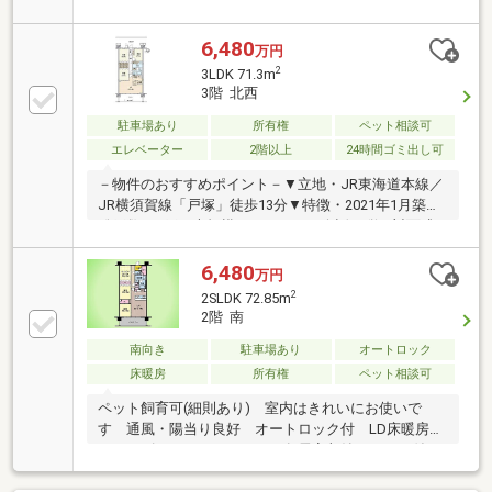
ム工法を採用 家具をレイアウトしやすく、室内を
広々とお使いいただけます！◇キッチンにはディスポ
ーザや食洗器等、暮らしを便利にする設備あり◇ウォ
6,480
万円
ークインクローゼットや納戸など収納豊富な間取り！
2
3LDK 71.3m
◇窓ガラスは断熱性に優れ、結露の発生を抑制するペ
3階 北西
アガラスを採用◇ペット飼育可！（規約有）◇イオン
スタイル戸塚まで徒歩1分
駐車場あり
所有権
ペット相談可
エレベーター
2階以上
24時間ゴミ出し可
－物件のおすすめポイント－▼立地・JR東海道本線／
JR横須賀線「戸塚」徒歩13分▼特徴・2021年1月築、
総戸数439戸の大規模マンション・会話が弾む対面式
キッチン、カウンター付・ゲストルーム・パーティー
ルーム等の共用施設有・コンシェルジュサービス有・
6,480
万円
24時間ゴミ出し可・ペット飼育可(細則有)▼設備・個
2
2SLDK 72.85m
別宅配ボックス・デリボックス・オートロックセキュ
2階 南
リティ・災害時ICTサービス含む防災システム▼周辺
環境・イオンスタイル戸塚 徒歩2分(約160m)■ ご希望
南向き
駐車場あり
オートロック
の住まい探しをお手伝いします ━━━━━・・・物件
床暖房
所有権
ペット相談可
の詳細・ご相談はお気軽にお問い合わせください。
ペット飼育可(細則あり) 室内はきれいにお使いで
す 通風・陽当り良好 オートロック付 LD床暖房
シューズインクローゼット 各居室収納スペース付
き 納戸 コンビニ徒歩約5分 スーパー徒歩約1分