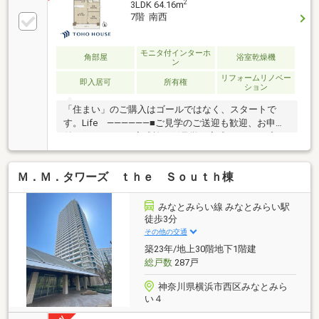
2
3LDK 64.16m
7階 南西
モニタ付インターホ
角部屋
浴室乾燥機
ン
リフォームリノベー
即入居可
所有権
ション
「住まい」のご購入はゴールではなく、スタートで
す。Life ――――――■ご見学のご送迎も歓迎、お申し
付けください。■完成施工例見学＆完成イメージプレ
ゼンテーション受付。■お仕事帰りのご相談等もご対
応できます。（予約制）Support
Ｍ．Ｍ．タワーズ ｔｈｅ Ｓｏｕｔｈ棟
――――――――――――□じぶん銀行＆住信SBIネット銀行
提携店□365日24時間住まいの駆付けサービス（3年間
無料） □TOHO HOUSE CLUB 無料 ⇒ リンク先へぜひ♪
みなとみらい線 みなとみらい駅
□新型コロナウイルス対策実施店詳細、内覧、お気軽
徒歩3分
にＴＯＨＯ ＨＯＵＳＥ グループ 株式会社東宝ハ
その他の交通
ウス川口 営業３課 「0120－104-853」まで！
築23年/地上30階地下1階建
総戸数
287戸
神奈川県横浜市西区みなとみら
い４