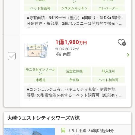
ン
ス：月額110円※駐車場・バイク置場・駐輪場空状況の
ペット相談可
システムキッチン
エレベーター
詳細は担当者までご確認ください
●専有面積：94.19平米（壁心）●間取り：3LDK●5階部
分角住戸・角部屋、2面バルコニーは開放的で採光・
通風良好・角住戸につき、全居室に収納があります・
浴室はゆとりのある1620サイズ、一日の疲れをゆっく
りと癒せます●ペット2匹まで飼育可(細則あり)大切な
1億1,980
万円
家族と一緒に暮らすことができます。●充実の共用施
2
2LDK 58.77m
設コンシェルジュデスク・オーナーズラウンジ、ミー
7階 南西
ティングルーム、ガーデンビューライブラリー●充実
のセキュリティ24時間有人警備/ダブルオートロック/
エレベーター内防犯カメラ 等で安全な暮らしを守りま
モニタ付インターホ
浴室乾燥機
即入居可
ン
す。
床暖房
所有権
ペット相談可
■コンシェルジュ有、セキュリティ充実・耐震性能
等級1の耐震性能を有する・ペット飼育可（細則有）
【キッチン】対面式キッチン、浄水器、ディスポーザ
ー、食器洗浄乾燥機、造作食器棚【バスルーム】保温
浴槽、ミストサウナ、浴室暖房乾燥機、キレイサーモ
大崎ウエストシティタワーズＷ棟
フロア【パウダールーム】天然御影石の洗面カウンタ
ートップ、三面鏡収納【トイレ】超節水タンクレスト
イレ【設備】床暖房、テレビモニタ付インターホン、
ＪＲ山手線 大崎駅 徒歩4分