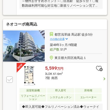
～物件おすすめポイント～〇目黒駅 徒歩５分！〇複
数路線利用可能な好立地〇新規リノベーション完了物
件〇エアコン・家具付き！ 新生活をすぐにスタート
〇南西角部屋！陽当たり・通風良好〇食洗機・浴室乾
燥機付き！設備充実〇長期修繕計画有！管理体制良好
ネオコーポ南馬込
赤色の見学予約ボタンから最短２分で完了！お気軽に
お問合せください！
都営浅草線 馬込駅 徒歩5分
その他の交通
築48年3ヶ月/9階建
総戸数
51戸
東京都大田区南馬込１
5,599
万円
2
3LDK 61.6m
7階 南西
浴室乾燥機
即入居可
所有権
リフォームリノベー
システムキッチン
エレベーター
ション
◆即入居可能◆フルリノベーション済み◆ウォークイ