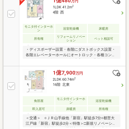
1億480
万円
2
1LDK 41.2m
4階 西
モニタ付インターホ
浴室乾燥機
床暖房
ン
リフォームリノベー
所有権
ペット相談可
ション
・ディスポーザー設置・各階にダストボックス設置・
各階エレベーターホールにオートロック・各種コンシ
ェルジュサービス（サービス内容により費用がかかる
場合がございます）・エレベータ2基設置・地下1階に
ラウンジ・床暖房.～～リノベーション内容～～（2026
1億7,900
万円
年9月10日完了予定）.・システムキッチン交換・ユニ
2
2LDK 60.74m
ットバス交換・洗面化粧台交換 ・トイレ交換・全フロ
16階 北東
ーリング張替 ・全クロス貼替 ・建具交換・玄関
床張替 ・洗濯機用防水パン交換 ・ガス給湯器交
換 …等リフォーム内容は予定であり変更となる場
モニタ付インターホ
角部屋
浴室乾燥機
ン
合がございます。
即入居可
床暖房
所有権
＜交通＞ ○ＪＲ山手線他「新宿」駅徒歩7分○都営大
江戸線「新宿」駅徒歩2分＜特徴＞□新規リノベーショ
ン物件□16階部分につき眺望良好、西・北の2方向角住