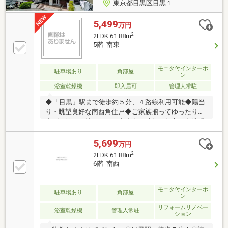
ート（団体割引
東京都目黒区目黒１
5,499
万円
2
2LDK 61.88m
5階 南東
モニタ付インターホ
駐車場あり
角部屋
ン
浴室乾燥機
即入居可
管理人常駐
◆「目黒」駅まで徒歩約５分、４路線利用可能◆陽当
り・眺望良好な南西角住戸◆ご家族揃ってゆったりと
寛げる約１８帖のＬＤＫ◆家事の時短に役立つ食洗機
付きのシステムキッチン◆洋室収納やリネン庫、廊下
収納など収納豊富◆新規フルリノベーション物件【株
5,699
万円
式会社リビングライフ】創業35年の信頼で未公開情報
2
2LDK 61.88m
多数のリビングライフがご紹介します。宅建士×FP×住
6階 南西
宅ローンアドバイザーの資格を併せ持つ『ライフ・エ
キスパート・プランナー』がお客様の老後も見据えた
ライフプランを無料作成。お気軽にご相談下さい！☆
モニタ付インターホ
駐車場あり
角部屋
ン
物件のお問合せは〈0120-426-699〉☆
リフォームリノベー
浴室乾燥機
管理人常駐
ション