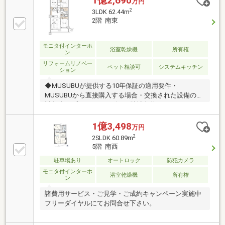
1億2,690
万円
す。宅建士×FP×住宅ローンアドバイザーの資格を併せ
2
3LDK 62.44m
持つ『ライフ・エキスパート・プランナー』がお客様
2階 南東
の老後も見据えたライフプランを無料作成。お気軽に
ご相談下さい！☆物件のお問合せは〈0120-426-699〉
☆
モニタ付インターホ
浴室乾燥機
所有権
ン
リフォームリノベー
ペット相談可
システムキッチン
ション
◆MUSUBUが提供する10年保証の適用要件・
MUSUBUから直接購入する場合・交換された設備のみ
対象◆オプションサービス（弊社条件あり）・エアコ
ン全室無償設置◆快適な暮らしを叶える住宅設備・大
容量のウォークインクローゼット・全室に窓が付いて
1億3,498
万円
いるため、風通しが良く快適に過ごせます◎・対面式
2
2SLDK 60.89m
キッチンはうれしい食洗機付き◎◆充実した周辺環
5階 南西
境 ・ナチュラルローソン 渋谷神泉町店…徒歩3分（約
駐車場あり
オートロック
防犯カメラ
220m）・ローソン下目黒一丁目店…徒歩4分（約
230m）・ココカラファインアルプス薬局目黒店…徒歩
モニタ付インターホ
浴室乾燥機
所有権
ン
4分（約270m）◆複数路線利用可能「渋谷」駅徒歩13
分
諸費用サービス・ご見学・ご成約キャンペーン実施中
フリーダイヤルにてお問合せ下さい。