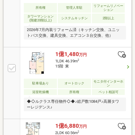
リフォームリノベー
所有権
管理人常駐
ション
タワーマンション
システムキッチン
2階以上
(階建20階以上)
2026年7月内装リフォーム済（キッチン交換、ユニッ
トバス交換、建具交換、エアコン３台交換、他）
1億1,480
万円
2
1LDK 46.39m
15階 東
モニタ付インターホ
駐車場あり
オートロック
ン
浴室乾燥機
所有権
ペット相談可
◆◇ルクラス専任物件◇◆♪総戸数1084戸♪高層タワ
ーレジデンス♪
1億6,880
万円
2
2LDK 60.56m