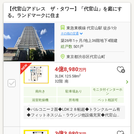
【代官山アドレス ザ・タワー】「代官山」を庭にす
る。ランドマークに住ま
東急東横線 代官山駅 徒歩1分
その他の交通
築26年1ヶ月/地上36階地下4階建
総戸数
501戸
東京都渋谷区代官山町
4億8,980
万円
2
3LDK 125.58m
32階 南
モニタ付インターホ
南向き
駐車場あり
ン
浴室乾燥機
所有権
ペット相談可
◆バルコニー２面◆LDK２８帖超◆トランクルーム有
◆フィットネスジム・ラウンジ他設備充実◆代官山駅
１分◆恵比寿駅８分□□□□ NOT OLD，BE
CLASSIC. □□□□■ウォールメイトは【かかりつけの不
動産屋】として 徹底的にまで顧客主義を貫く事をお約
3億3,980