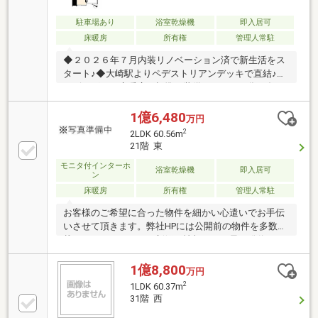
ください！ ☆━━━…‥・ ━☆━ ・‥…━━━☆
駐車場あり
浴室乾燥機
即入居可
床暖房
所有権
管理人常駐
◆２０２６年７月内装リノベーション済で新生活をス
タート♪◆大崎駅よりペデストリアンデッキで直結♪◆
リビングには床暖房が標準で装備されている為、冬も
家族団らんで温かく過ごせます♪◆充実の共有施設
♪【株式会社リビングライフ】創業35年の信頼で未公
1億6,480
万円
開情報多数のリビングライフがご紹介します。宅建士
2
2LDK 60.56m
×FP×住宅ローンアドバイザーの資格を併せ持つ『ライ
21階 東
フ・エキスパート・プランナー』がお客様の老後も見
モニタ付インターホ
据えたライフプランを無料作成。お気軽にご相談下さ
浴室乾燥機
即入居可
ン
い！☆物件のお問合せは〈0120-536-655〉☆
床暖房
所有権
管理人常駐
お客様のご希望に合った物件を細かい心遣いでお手伝
いさせて頂きます。弊社HPには公開前の物件を多数掲
載しておりますので、新鮮な情報をいち早く発信させ
て頂いております。お客様が納得なさるお住まいが見
つかるよう、スピード感を持って全力でサポートしま
1億8,800
万円
す。売却査定・買い取りも致します。ご希望の際は、
2
1LDK 60.37m
お気軽にお問い合わせ下さい。お電話頂けると、お話
31階 西
が早く進みます。