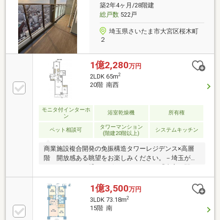
豊かさも兼ね備えた立地
築2年4ヶ月/28階建
総戸数
522戸
埼玉県さいたま市大宮区桜木町
２
1億2,280
万円
2
2LDK 65m
20階 南西
モニタ付インターホ
浴室乾燥機
所有権
ン
タワーマンション
ペット相談可
システムキッチン
(階建20階以上)
商業施設複合開発の免振構造タワーレジデンス×高層
階 開放感ある眺望をお楽しみください。－埼玉が誇
る、どこへでも繋がるビッグターミナル「大宮」駅と
豊かな日常が交差する街－－物件のおすすめポイント
－☆新築時オプション工事多数☆・ゲストルーム等の
1億3,500
万円
共用施設有・コンシェルジュサービス有(8時～18時)・
2
3LDK 73.18m
ペット飼育可(細則有)大切なペットと一緒に暮らせま
15階 南
す。ペット専用洗い場あり・24時間ゴミ出し可（各フ