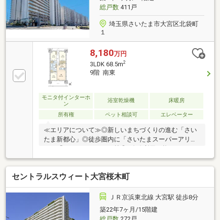
総戸数
411戸
埼玉県さいたま市大宮区北袋町
１
8,180
万円
2
3LDK 68.5m
9階 南東
モニタ付インターホ
浴室乾燥機
床暖房
ン
所有権
ペット相談可
エレベーター
≪エリアについて≫◎新しいまちづくりの進む「さい
たま新都心」◎徒歩圏内に「さいたまスーパーアリー
ナ」「コクーンシティ」等◎3路線利用可能！≪マン
ションについて≫◎大手6社のJV◎2021年築◎全体総
戸数1411戸の大規模コミュニティ≪専有部分について
セントラルスウィート大宮桜木町
≫◎9階部分／南東向き◎陽当たり・通風良好◎洋室2
部屋にWIC
ＪＲ京浜東北線 大宮駅 徒歩8分
築22年7ヶ月/15階建
総戸数
272戸