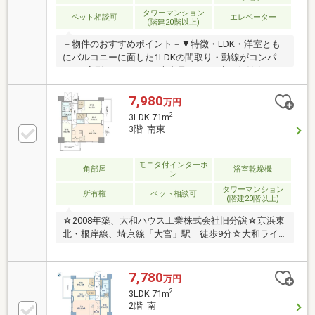
タワーマンション
ペット相談可
エレベーター
(階建20階以上)
－物件のおすすめポイント－▼特徴・LDK・洋室とも
にバルコニーに面した1LDKの間取り・動線がコンパク
トなL字型のキッチン・大容量のSICや廊下収納有・コ
ンシェルジュ常駐・各フロアにゴミステーション設
置・ペット飼育可能(細則有)▼2026年8月室内リフォー
7,980
万円
ム内容【交換】キッチン【その他】フローリング上張
2
3LDK 71m
り、全居室クロス張替、ハウスクリーニング▼周辺環
3階 南東
境・大宮高島屋 徒歩7分(約550m)・セブンイレブンさ
いたま下町3丁目店 徒歩4分(約270m)■ ご希望の住まい
探しをお手伝いします ━━━━━・・・物件の詳細・
モニタ付インターホ
角部屋
浴室乾燥機
ン
ご相談はお気軽にお問い合わせください。
タワーマンション
所有権
ペット相談可
(階建20階以上)
☆2008年築、大和ハウス工業株式会社旧分譲☆京浜東
北・根岸線、埼京線「大宮」駅 徒歩9分☆大和ライ
フネクスト(株)による管理体制☆緑豊かで商業施設も
充実した利便性の高いエリア☆3LDK＋2WIC☆2024年
リフォーム履歴有☆ペット可(飼育細則有)☆二重床・
7,780
万円
二重天井構造☆24時間ゴミ出し可能☆24時間セキュリ
2
3LDK 71m
ティシステムページ下部の「関連リンク」の「【さら
2階 南
に詳しく】この物件の情報を確認！」をタップしてい