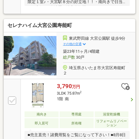
限定１室♪・大宮駅８分の好立地！！・南向きで日当
たり良好♪・食洗器、浴室乾燥機、オートバス、オー
トロックなどの充実した設備。・全室収納・洗面室収
納充実♪・日当たり、風通し良好♪・共用部も大変綺麗
セレナハイム大宮公園寿能町
に管理されております♪☆頭金０円での購入可能で
す。☆無料にて資金の見える可「生涯FPサービス」実
施中☆無料にてお引渡しの翌週から1年間の「設備保
東武野田線 大宮公園駅 徒歩9分
証（上限10万円）」対応。☆嬉しい優待特典「Club
その他の交通
Offプレミアム」サービス。☆お引越しから購入後の
築23年11ヶ月/4階建
メンテナンスまで全てお任せ下さい。
総戸数
30戸
埼玉県さいたま市大宮区寿能町
２
3,790
万円
2
3LDK 75.87m
1階 南
南向き
専用庭
浴室乾燥機
リフォームリノベー
即入居可
所有権
ション
■売主直売！諸費用覧をご覧になって下さい！■8月8日