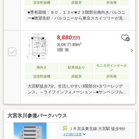
浴室乾燥機
床暖房
所有権
■専有面積：８０．１３㎡■２３階部分南向きバルコニ
ー■眺望良好・バルコニーから東京スカイツリーが見
れます！ ※天候による■床暖房：ＬＤ部分■ウォーク
インクローゼット付き■室内大変綺麗にお使いです！
8,880
万円
2
3LDK 71.89m
3階 南
モニタ付インターホ
南向き
駐車場あり
ン
浴室乾燥機
床暖房
所有権
大宮駅徒歩7分。生活しやすい3階部分×タワーレジデ
ンス。～ライフインフォメーション～■サンベジフル
大宮高島屋店・・・徒歩９分■セブン-イレブン さいた
ま下町３丁目店・・・徒歩４分■マルエツ 大宮
店・・・徒歩９分■さいたま市立大宮小学校・・・徒
大宮氷川参道パークハウス
歩９分■さいたま市立大宮東中学校・・・徒歩１３分
ＪＲ京浜東北線 大宮駅 徒歩9分
その他の交通