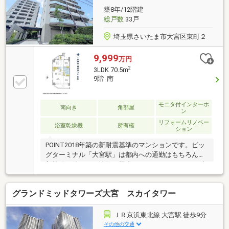
エネ性にも配慮・オートロック・24時間監視・宅配
築8年/12階建
BOX、ペット飼育可（細則有）
総戸数
33戸
埼玉県さいたま市大宮区東町２
9,999
万円
2
3LDK 70.5m
9階 南
モニタ付インターホ
南向き
角部屋
ン
リフォームリノベー
浴室乾燥機
所有権
ション
POINT2018年築の新耐震基準のマンションです。ビッ
グターミナル「大宮駅」は都内への通勤はもちろん、
新幹線を使っての旅行や帰省もしやすいですね。24時
間ゴミ出し可能。新規リフォームクロス交換、トイレ
交換、エコカラット設置等≪Support≫□住信SBI代理
グランドミッドタワーズ大宮 スカイタワー
事業 東宝ハウスフィナンシャル（T.sローン）□auじぶ
ん銀行（指定不動産会社） ▼８月実行金利
1.130％ ※所定のガンと診断されたら住宅ローン残
ＪＲ京浜東北線 大宮駅 徒歩9分
高が0円になる『ガン団信』がついた金利です□365日
その他の交通