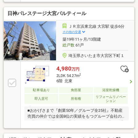
日神パレステージ大宮パルティール
ＪＲ京浜東北線 大宮駅 徒歩6分
その他の交通
築19年11ヶ月/13階建
総戸数
61戸
埼玉県さいたま市大宮区下町１
4,980
万円
2
2LDK 54.27m
6階 北東
駐車場あり
角部屋
浴室乾燥機
リフォームリノベー
即入居可
所有権
ション
■おかげさまで『創業50年／グループ全25社』不動産
売買の仲介では全国8位の実績をもつグループ会社の
一員です！創業50年の蓄積されたノウハウを基にご購
入・ご売却・お買替え全てをサポート致します■東宝
ハウスNEXTアフターサポート専門のグループ会社。