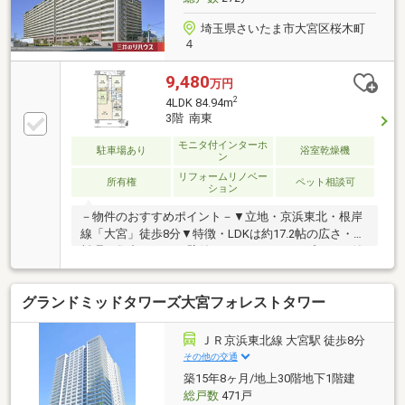
埼玉県さいたま市大宮区桜木町
４
9,480
万円
2
4LDK 84.94m
3階 南東
モニタ付インターホ
駐車場あり
浴室乾燥機
ン
リフォームリノベー
所有権
ペット相談可
ション
－物件のおすすめポイント－▼立地・京浜東北・根岸
線「大宮」徒歩8分▼特徴・LDKは約17.2帖の広さ・お
料理に集中しやすい壁付キッチン・スロップシンク付
バルコニー・玄関ポーチ有・24時間セキュリティシス
テム採用・ペット飼育可(細則有)▼室内リフォーム内
グランドミッドタワーズ大宮フォレストタワー
容【2026年7月】＜交換＞キッチン、洗面化粧台、畳
＜その他＞全室クロス貼替、ハウスクリーニング 他
【2023年9月】UB・トイレ交換▼周辺環境・さいたま
ＪＲ京浜東北線 大宮駅 徒歩8分
市立桜木小学校 徒歩4分(約300m)■ ご希望の住まい探
その他の交通
しをお手伝いします ━━━━━・・・物件の詳細・ご
築15年8ヶ月/地上30階地下1階建
相談はお気軽にお問い合わせください。
総戸数
471戸