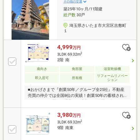
環境です。ご内覧・詳細につきましては、ぜひお気軽
その他の交通
にお問い合わせください。
築25年10ヶ月/11階建
総戸数
30戸
埼玉県さいたま市大宮区吉敷町
１
4,999
万円
2
3LDK 69.32m
2階 南
南向き
角部屋
浴室乾燥機
リフォームリノベー
即入居可
所有権
ション
■おかげさまで『創業50年／グループ全25社』不動産
売買の仲介では全国8位の実績！創業50年の蓄積され
たノウハウを基にご購入・ご売却・お買替え全てをサ
ポート■東宝ハウスNEXTアフターサポート専門のグル
ープ会社ライフパートナー（FP資格）が住まいの問題
3,980
万円
点や暮らしの不安を解消！■東宝ハウスフィナンシャ
2
3LDK 69.32m
ル不動産仲介業初の住信SBIネット銀行支店金利と保
9階 南東
障が更に充実したオリジナル提携住宅ローンをお届
け！■未来カレンダー東宝ハウス独自開発ライフシミ