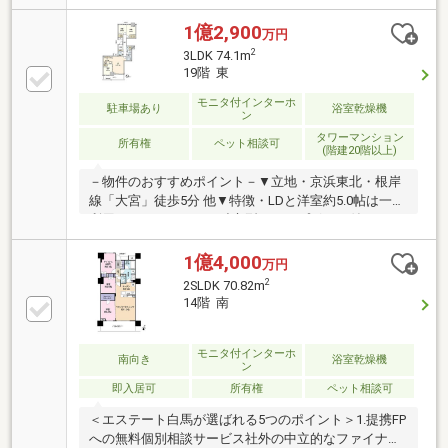
4.4帖は2WAY仕様・コンシェルジュサービス有(8時～
18時)・ペット飼育可能(細則有)・ゴミ置場・宅配ボッ
1億2,900
万円
クス・トランクルーム(各階)・ゲストルーム等の共用
2
3LDK 74.1m
施設有▼設備・食洗機・ディスポーザー・浴室暖房乾
19階 東
燥機・エコジョーズ▼周辺環境・マルエツ大宮サクラ
スクエア店 徒歩1分(約40m)■ ご希望の住まい探しをお
モニタ付インターホ
駐車場あり
浴室乾燥機
ン
手伝いします ━━━━━・・・物件の詳細・ご相談は
タワーマンション
お気軽にお問い合わせください。
所有権
ペット相談可
(階建20階以上)
－物件のおすすめポイント－▼立地・京浜東北・根岸
線「大宮」徒歩5分 他▼特徴・LDと洋室約5.0帖は一体
利用も可・キッチンは独立型、カップボード付・WIC
等、各洋室収納付・スカイラウンジ等、多彩な共用施
設有・各階にゴミ置き場・宅配BOX有・24時間有人管
1億4,000
万円
理(管理員・コンシェルジュ・夜間警備員)・ペット飼
2
2SLDK 70.82m
育可(細則有／足洗い場有)▼設備・食洗機・ディスポ
14階 南
ーザー・浴室乾燥機・エコジョーズ▼周辺環境・マル
エツ大宮サクラスクエア店 徒歩1分(約40m)■ ご希望の
住まい探しをお手伝いします ━━━━━・・・物件の
モニタ付インターホ
南向き
浴室乾燥機
ン
詳細・ご相談はお気軽にお問い合わせください。
即入居可
所有権
ペット相談可
＜エステート白馬が選ばれる5つのポイント＞1.提携FP
への無料個別相談サービス社外の中立的なファイナン