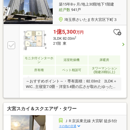
24時間住まいの駆付けサービス（3年間無料）
築15年8ヶ月/地上30階地下1階建
□TOHO HOUSE CLUB （東宝ハウスアフターサービ
総戸数
941戸
ス）
埼玉県さいたま市大宮区下町３
1億5,300
万円
2
3LDK 82.03m
21階 東
モニタ付インターホ
浴室乾燥機
床暖房
ン
タワーマンション
所有権
ペット相談可
(階建20階以上)
～おすすめポイント～・専有面積：82.03m2 2LDK＋
WIC…主寝室7.0畳・洋室5.4畳の広さが取れたゆったり
とした間取りです。 リビングダイニングと洋室は
2.6mの天井高が開放感を醸し出します。・充実した共
用施設…富士山の眺めを楽しめる高層階ラウンジや、
大宮スカイ＆スクエアザ・タワー
フィットネスジム、ゲストルーム等 充実した共用施
設を活用できます。・ターミナル駅「大宮」徒歩9
分 …都心へのアクセスや新幹線でのご旅行にも便利
ＪＲ京浜東北線 大宮駅 徒歩5分
な大宮駅からアクセス良好 氷川参道にも近く自然の
その他の交通