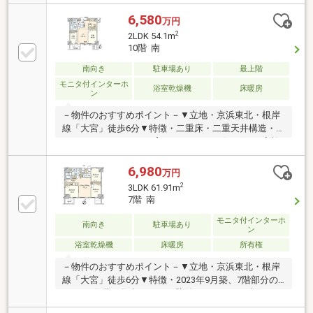
キッチン、浄水器付・南向きバルコニー・ペット飼育
可(細則有)・室内きれいにお使いです▼設備・床暖房
6,580
万円
(LDK)・浴室暖房乾燥機・非接触キーシステム・宅配
2
2LDK 54.1m
ボックス・オートロック▼周辺環境・ファミリーマー
10階 南
ト大宮仲町二丁目店 徒歩1分(約80m)・成城石井ルミネ
大宮ルミネ1店 徒歩7分(約520m)■ ご希望の住まい探し
南向き
駐車場あり
最上階
をお手伝いします ━━━━━・・・物件の詳細・ご相
モニタ付インターホ
浴室乾燥機
床暖房
ン
談はお気軽にお問い合わせください。
－物件のおすすめポイント－▼立地・京浜東北・根岸
線「大宮」徒歩6分▼特徴・二重床・二重天井構造・
コミュニケーションを育むセンターリビング・ご家族
が憩うLDは足元から温まる床暖房付・キッチンはお料
理に集中しやすい独立タイプ・各居室に収納スペース
6,980
万円
を配置・オートロック・宅配ボックス付・ペット飼育
2
3LDK 61.91m
可能(細則有)▼設備・食器洗乾燥機・浴室乾燥機▼周
7階 南
辺環境・成城石井ルミネ大宮ルミネ1店 徒歩7分(約
520m)・さいたま市大宮小学校 徒歩8分(約590m)■ ご
モニタ付インターホ
南向き
駐車場あり
ン
希望の住まい探しをお手伝いします ━━━━━・・・
浴室乾燥機
床暖房
所有権
物件の詳細・ご相談はお気軽にお問い合わせくださ
い。
－物件のおすすめポイント－▼立地・京浜東北・根岸
線「大宮」徒歩6分▼特徴・2023年9月築、7階部分の
3LDK・作業に集中しやすい壁付けキッチン・南側にバ
ルコニー・アウトドアユニットヤード有・ペット飼育