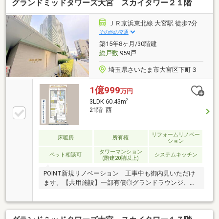
グランドミッドタワーズ大宮 スカイタワー２１階
ライフパートナー（FP資格）が住まいの問題点や暮ら
しの不安を解消します■東宝ハウスフィナンシャル不
動産仲介業初の住信SBIネット銀行支店。金利と保障
ＪＲ京浜東北線 大宮駅 徒歩7分
が更に充実したオリジナル提携住宅ローンをお届けし
その他の交通
ます■未来カレンダー東宝ハウス独自開発のライフシ
築15年8ヶ月/30階建
ミュレーションソフト。ローン完済までの家計収支を
総戸数
959戸
視える化し、将来のリスクや不安を対策します
埼玉県さいたま市大宮区下町３
1億999
万円
2
3LDK 60.43m
21階 西
リフォームリノベー
床暖房
所有権
ション
タワーマンション
ペット相談可
システムキッチン
(階建20階以上)
POINT新規リノベーション 工事中も御内見いただけ
ます。【共用施設】一部有償◎グランドラウンジ、フ
ィットネスジム、シアタールーム、ゴルフスタジオ、
マルチルーム（キッズルーム）、ライブラリー、ゲス
トルーム■各階にゴミ置き場■棟内にコンビニ（朝7時