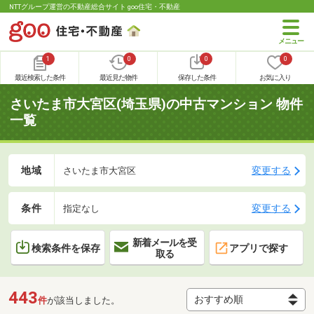
NTTグループ運営の不動産総合サイト goo住宅・不動産
1
0
0
0
最近検索した条件
最近見た物件
保存した条件
お気に入り
さいたま市大宮区(埼玉県)の中古マンション 物件
一覧
地域
変更する
さいたま市大宮区
条件
変更する
指定なし
新着メールを受
検索条件を保存
アプリで探す
取る
443
件
が該当しました。