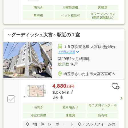
ロアにゴミ置き場有）□■□何でもご相談ください
□■□・物件が決まっていない・他で断られた・話だけ
南向き
浴室乾燥機
床暖房
聞きたい・・・などなど何でもお問い合わせください
タワーマンション
所有権
ペット相談可
(階建20階以上)
☆グッドエステート株式会社
～グーディッシュ大宮～駅近の１室
ＪＲ京浜東北線 大宮駅 徒歩8分
その他の交通
築19年2ヶ月/6階建
総戸数
16戸
埼玉県さいたま市大宮区宮町５
4,880
万円
2
3LDK 64.8m
5階 南
モニタ付インターホ
南向き
駐車場あり
ン
浴室乾燥機
床暖房
所有権
◇ 物 件 レ ポ ー ト ◇・フルリフォームの