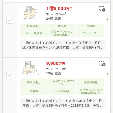
1億8,000
万円
2
3LDK 82.57m
24階 北東
駐車場あり
角部屋
所有権
タワーマンション
ペット相談可
エレベーター
(階建20階以上)
－物件のおすすめポイント－▼立地・京浜東北・根岸
線／湘南新宿ライン／JR埼京線「大宮」徒歩5分▼特
徴・2024年5月築、免震構造採用・会話が弾む対面式
キッチン・WIC3か所等、各洋室・廊下に収納有・2面
バルコニーに3室が面する設計・ゲストルーム等の共
9,980
万円
用施設有・ご不在時も荷物が受け取れる宅配ボックス
2
2LDK 62.38m
有・ペット飼育可能(細則有・足洗い場有)▼周辺環
10階 北西
境・マルエツ大宮サクラスクエア店 徒歩1分(約40m)・
成城石井ルミネ大宮ルミネ2店 徒歩3分(約190m)■ ご希
モニタ付インターホ
駐車場あり
浴室乾燥機
ン
望の住まい探しをお手伝いします ━━━━━・・・物
タワーマンション
件の詳細・ご相談はお気軽にお問い合わせください。
所有権
ペット相談可
(階建20階以上)
－物件のおすすめポイント－▼立地・JR京浜東北・根
岸線「大宮」徒歩5分 他▼特徴・2024年5月築、免震構
造・LDKは約15.4帖、対面式キッチンを採用・洋室約