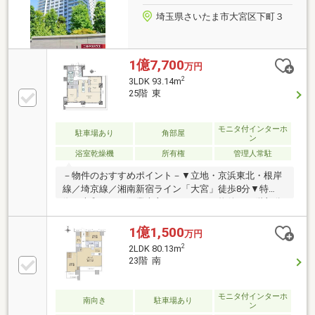
埼玉県さいたま市大宮区下町３
1億7,700
万円
2
3LDK 93.14m
25階 東
モニタ付インターホ
駐車場あり
角部屋
ン
浴室乾燥機
所有権
管理人常駐
－物件のおすすめポイント－▼立地・京浜東北・根岸
線／埼京線／湘南新宿ライン「大宮」徒歩8分▼特
徴・大和ハウス工業売主のリフォーム物件・25階部分
につき眺望良好（氷川神社・参道向き）・ゲストルー
ムなど多彩な共用施設有▼設備・床暖房(LD)・ディス
1億1,500
万円
ポーザー・WIC、SIC・パントリー・浴室乾燥機▼2026
2
2LDK 80.13m
年8月室内リフォーム完成予定【交換】キッチン、
23階 南
UB、トイレ、フローリング、クロス 等【その他】間
取り変更▼周辺環境・セブンイレブンさいたま下町3
丁目店 徒歩1分(約60m)
モニタ付インターホ
南向き
駐車場あり
ン