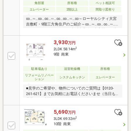
ュレーションソフトローン完済まで家計収支を視える
角部屋
所有権
ペット相談可
化し将来のリスクや不安を対策！
エレベーター
2階以上
間取り図有り
∞…∽…∞…∞…∽…∞…∞…∽…∞～ローヤルシティ大宮
吉敷町・9階三方角住戸のご紹介～∞…∽…∞…∞…∽…
∞…∞…∽…∞▼アクセス・京浜東北線、大宮駅まで徒
歩8分の立地です。 大宮駅最寄りのため複数の路線
がお使い頂けます。▼物件の特徴・9階部分、南東、
3,930
万円
北東、北西向きの３方角住戸ため、採光面が多く、暖
2
2LDK 58.14m
かい日差しが室内まで届きます。・来訪者を映像で確
9階 南東
認できるTVモニター付きインターホン有り。・ペット
飼育可。大切な家族であるペットと一緒に暮らすこと
が可能。（管理規約等による制限あり）・マンション
駐車場あり
浴室乾燥機
所有権
エントランスには宅配ボックス設置。
リフォームリノベー
システムキッチン
エレベーター
ション
■見学のご希望や、物件についてのご質問は【0120-
261-621】までお気軽にお電話くださいませ（当日も
見学可）■当社は、スター・マイカ・ホールディング
ス（東証プライム上場）のグループ会社です○令和8年
1月6日 リフォーム済み『アフターサービス保証
5,690
万円
付』 ＊ 特典 ＊給排水設備・水廻りなどのアフタ
2
3LDK 69.32m
ーサービス期間を“2年→最長10年”に延長いたします。
10階 南東
詳細はお問い合わせください。※本特典は、予告なく