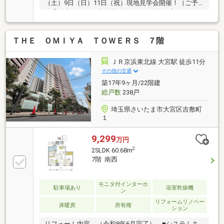
（土）9日（日）11日（祝）現地見学会開催！（ご予
約受付中）■向き×専用庭付き、７５㎡超の広々リノベ
ーション済住戸■ペット飼育可！■家具・照明・エアコ
ン付販売！涼しくご見学可能です！■１階住戸につき
ＴＨＥ ＯＭＩＹＡ ＴＯＷＥＲＳ ７階
階下への音を気にせず生活が可！お子様も室内で元気
よく遊べます！■月々８万円台で購入可！■戸建て感覚
のゆとり空間。■とにかく明るい南向き！■全室６帖以
ＪＲ京浜東北線 大宮駅 徒歩11分
上でゆとりある間取り■追焚・浴室乾燥機など設備充
その他の交通
実■浄水器付きシステムキッチン■ＬＤＫ約２２帖の広
築17年9ヶ月/22階建
いＬＤＫ！※３ＬＤＫへの変更無料！是非実際のお部
総戸数
238戸
屋をご見学しに来てください！
埼玉県さいたま市大宮区吉敷町
１
9,299
万円
2
2SLDK 60.68m
7階 南西
モニタ付インターホ
駐車場あり
浴室乾燥機
ン
リフォームリノベー
床暖房
所有権
ション
リフォーム内容 （令和8年6月完了） ■システムキ