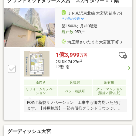
グランドミッドタワーズ大宮 スカイタワー１７階
～夜９時半）、保育施設■コンシェルジュサービス■ペ
ット足洗い場、グルーミングルーム【セキュリティ】
２４時間有人管理、ノンタッチキー、防犯カメラ、ダ
ＪＲ京浜東北線 大宮駅 徒歩7分
ブルロックオートロック、防犯センサー≪Support≫□
その他の交通
住信SBI代理事業 東宝ハウスフィナンシャル（T.sロー
築15年8ヶ月/30階建
ン）□365日24時間住まいの駆付けサービス（３年間無
総戸数
959戸
料)
埼玉県さいたま市大宮区下町３
1億3,999
万円
2
2SLDK 74.27m
17階 南
南向き
床暖房
所有権
リフォームリノベー
タワーマンション
ペット相談可
ション
(階建20階以上)
POINT新規リノベーション 工事中も御内見いただけ
ます。【共用施設】一部有償◎グランドラウンジ、フ
ィットネスジム、シアタールーム、ゴルフスタジオ、
マルチルーム（キッズルーム）、ライブラリー、ゲス
トルーム■各階にゴミ置き場■棟内にコンビニ（朝7時
グーディッシュ大宮
～夜９時半）、保育施設■コンシェルジュサービス■ペ