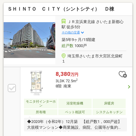
ＳＨＩＮＴＯ ＣＩＴＹ（シントシティ） Ｄ棟
ＪＲ京浜東北線 さいたま新都心
駅 徒歩5分
その他の交通
築5年9ヶ月/15階建
総戸数
1000戸
埼玉県さいたま市大宮区北袋町
１
8,380
万円
2
3LDK 72.5m
8階 南東
モニタ付インターホ
浴室乾燥機
床暖房
ン
所有権
ペット相談可
システムキッチン
◆2020年（令和2年）12月築 【総戸数1，000戸超】
大規模マンション◆商業施設、病院、公園等が集約さ
れた利便性の高い立地◆オートロック／宅配BOX／24