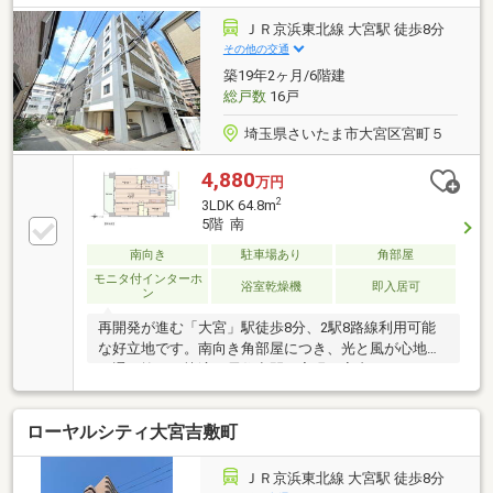
ット足洗い場、グルーミングルーム【セキュリティ】
２４時間有人管理、ノンタッチキー、防犯カメラ、ダ
ＪＲ京浜東北線 大宮駅 徒歩8分
ブルロックオートロック、防犯センサー≪Support≫□
その他の交通
住信SBI代理事業 東宝ハウスフィナンシャル（T.sロー
築19年2ヶ月/6階建
ン）□365日24時間住まいの駆付けサービス（３年間無
総戸数
16戸
料)
埼玉県さいたま市大宮区宮町５
4,880
万円
2
3LDK 64.8m
5階 南
南向き
駐車場あり
角部屋
モニタ付インターホ
浴室乾燥機
即入居可
ン
再開発が進む「大宮」駅徒歩8分、2駅8路線利用可能
な好立地です。南向き角部屋につき、光と風が心地よ
く通り抜ける快適な居住空間を実現。室内はシステム
キッチンや1400×1800サイズのゆとりある浴室など、
水回りも含め新規リノベーション済みで快適に生活を
ローヤルシティ大宮吉敷町
スタートできます。オートロックや宅配ボックスなど
共用設備も充実し、安心で利便性の高い暮らしを提供
します。周辺は買物施設や飲食店が揃う暮らしやすい
ＪＲ京浜東北線 大宮駅 徒歩8分