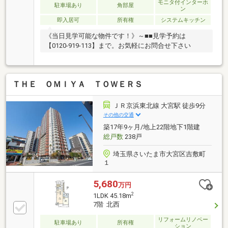
モニタ付インターホ
変更または終了する場合がございます。・クロス・
駐車場あり
角部屋
ン
CF・フローリング張替・建具交換・キッチン交換・ユ
即入居可
所有権
システムキッチン
ニットバス交換・トイレ交換・洗面台交換・給湯器交
換・照明取付など
《当日見学可能な物件です！》～■■見学予約は
【0120-919-113】まで。お気軽にお問合せ下さい
ＴＨＥ ＯＭＩＹＡ ＴＯＷＥＲＳ
ＪＲ京浜東北線 大宮駅 徒歩9分
その他の交通
築17年9ヶ月/地上22階地下1階建
総戸数
238戸
埼玉県さいたま市大宮区吉敷町
１
5,680
万円
2
1LDK 45.18m
7階 北西
リフォームリノベー
駐車場あり
所有権
ション