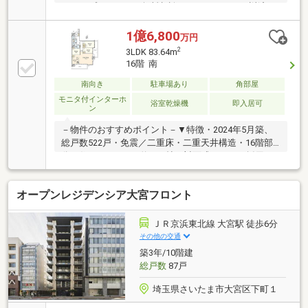
シャルプランナーと無料相談できます。ローン返済だ
けでなく、教育・老後の資金等も含めてシミュレーシ
ョンをご提案できます。2.物件情報が豊富さいたま市
1億6,800
万円
を中心にたくさんの情報をご用意しております。イン
2
3LDK 83.64m
ターネット広告前の未公開物件も多数取り揃えており
16階 南
ます。3.HAKUBAグループでリフォーム、注文建築一
級建築士をはじめとした専門スタッフがおりますので
南向き
駐車場あり
角部屋
ご見学と合わせて、リフォームや注文建築についてご
モニタ付インターホ
浴室乾燥機
即入居可
ン
相談頂けます。4.年中無休(年末年始除く)で営業してお
ります営業時間 9:30～19:00
－物件のおすすめポイント－▼特徴・2024年5月築、
総戸数522戸・免震／二重床・二重天井構造・16階部
分の住まい・LDKは約19.9帖、対面式キッチン採用・
WIC等、全居室収納付・南・東の2面バルコニー・ゲス
トルーム等の共用施設有・コンシェルジュサービス有
オープンレジデンシア大宮フロント
(8時～18時)・ペット飼育可(細則有)▼設備・ディスポ
ーザー／食洗機・浴室暖房乾燥機・エコジョーズ・ゴ
ミ置場／宅配ボックス／トランクルーム(各階)・高圧
ＪＲ京浜東北線 大宮駅 徒歩6分
一括受電システム・共用部Wi-Fi対応■ ご希望の住まい
その他の交通
探しをお手伝いします ━━━━━・・・物件の詳細・
築3年/10階建
ご相談はお気軽にお問い合わせください。
総戸数
87戸
埼玉県さいたま市大宮区下町１