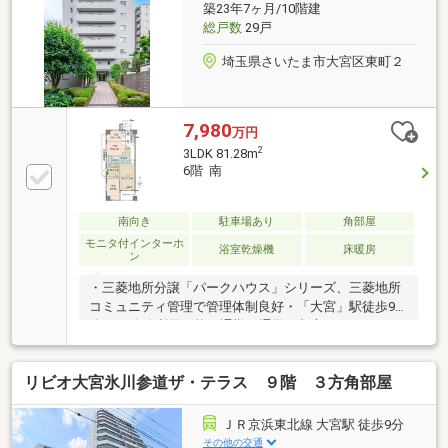
築23年7ヶ月/10階建
総戸数
29戸
埼玉県さいたま市大宮区東町２
7,980
万円
2
3LDK 81.28m
6階 南
南向き
駐車場あり
角部屋
モニタ付インターホ
浴室乾燥機
床暖房
ン
・三菱地所分譲「パークハウス」シリーズ、三菱地所
コミュニティ管理で管理体制良好・「大宮」駅徒歩9
分、13路線利用可能で通勤・通学や都心アクセスに便
利な立地・マルイ・そごうなど大型商業施設に加え、
スーパー・コンビニ・小中学校が徒歩10分圏内で生活
リビオ大宮氷川参道ザ・テラス ９階 ３方角部屋
環境充実・南向きバルコニーで陽当たり・通風良好、
西側には氷川参道の緑を望む落ち着いた住環境・各居
室に収納を確保し、約7.2帖洋室にはWIC付きで荷物も
ＪＲ京浜東北線 大宮駅 徒歩9分
すっきり整理可能・複層ガラス採用で結露を抑え、省
その他の交通