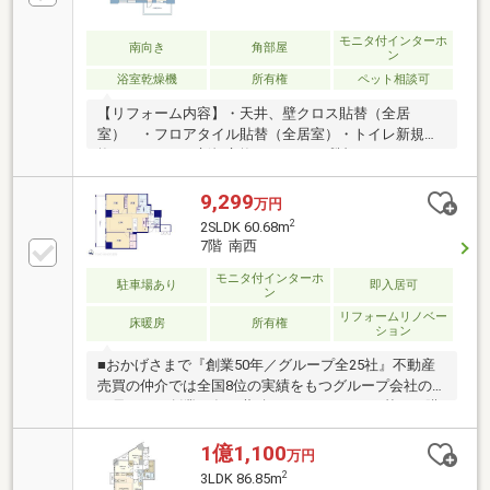
ただくと、詳細を見ることができます！※アプリで
は、表示されません。
モニタ付インターホ
南向き
角部屋
ン
浴室乾燥機
所有権
ペット相談可
【リフォーム内容】・天井、壁クロス貼替（全居
室） ・フロアタイル貼替（全居室）・トイレ新規交
換 ・キッチン新規交換●クリナップ製ステディアの
キッチン（ビルトイン食洗器／ディスポーザー／自動
洗浄機能レンジフード付き）●1418タイプのユニット
9,299
万円
バス（浴室暖房換気乾燥機）●ペット飼育可（規約に
2
2SLDK 60.68m
よる制限有）●充実の共用施設（スカイラウンジ・ゲ
7階 南西
ストルーム・パーティールーム・カンファレンスルー
ム・スタディルーム）●24時間有人体制（管理員8:00
モニタ付インターホ
駐車場あり
即入居可
ン
～17:00、警備員17:00～翌8:00）●各階にゴミステーシ
リフォームリノベー
ョン設置●宅配ボックス完備●多重セキュリティのオー
床暖房
所有権
ション
トロックシステム
■おかげさまで『創業50年／グループ全25社』不動産
売買の仲介では全国8位の実績をもつグループ会社の
一員です！創業50年の蓄積されたノウハウを基にご購
入・ご売却・お買替え全てをサポート致します■東宝
ハウスNEXTアフターサポート専門のグループ会社。
1億1,100
万円
ライフパートナー（FP資格）が住まいの問題点や暮ら
2
3LDK 86.85m
しの不安を解消します■東宝ハウスフィナンシャル不