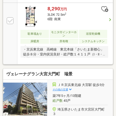
時間ゴミ出し可能◆食品宅配受け取りサービス◆ホテ
ルライクなコンシェルジュカウンター◆充実の共用施
8,290
万円
設（一部有償）◆シェアサイクル（電動アシスト付自
2
3LDK 72.5m
転車） ※無償◆カーシェアリング ※有償◆ペット飼
6階 南東
育可能（細則有）◆宅配ロッカー付き◆ディスポーザ
ー
モニタ付インターホ
駐車場あり
浴室乾燥機
ン
床暖房
所有権
システムキッチン
・京浜東北線 高崎線 東北本線「さいたま新都心」
徒歩８分・室内状況良好・総戸数１４１１戸（I・Ⅱ・Ⅲ
街区）のビックコミュンイティ・ウォークインクロー
ゼットやファミリークローゼット付きの収納豊富な
3LDK・ディスポーザー・食器洗乾燥機・浴室暖房乾燥
ヴェレーナグラン大宮大門町 瑞景
機・リビングダイニングに床暖房充実の共用施設●コ
ンシェルジュサービス●カフェラウンジ●パーティルー
ム●キッズルーム●マルチルーム●スタディブース●ゲス
ＪＲ京浜東北線 大宮駅 徒歩5分
トルーム（一部有償）●２４時間セキュリティーシス
その他の交通
テム●コンビニエンスストア(居住者専用ローソン)
築7年5ヶ月/13階建
総戸数
45戸
埼玉県さいたま市大宮区大門町
３