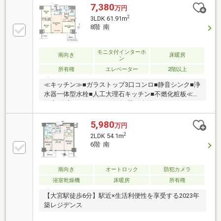
可(規約制限有)・室内綺麗にお使いです▼設備・床暖
7,380
万円
房(LD)・浴室暖房乾燥機・浄水器・非接触キー・オー
2
3LDK 61.91m
トロック▼周辺環境・大宮高島屋 徒歩4分(約320m)・
8階 南
成城石井ルミネ大宮ルミネ1店 徒歩7分(約520m)※室外
機置場／2.36平米■ ご希望の住まい探しをお手伝いし
ます ━━━━━・・・物件の詳細・ご相談はお気軽に
モニタ付インターホ
南向き
床暖房
ン
お問い合わせください。
所有権
エレベーター
2階以上
≪キッチン≫■ガラストップ3口コンロ■静音シンク■浄
水器一体型水栓■人工大理石キッチン■不燃化粧板≪洗
面室/浴室/トイレ≫■三面鏡■壁付水栓■ウォシュレッ
ト一体型便器■縦型ミラー（浴室）≪アメニティ
≫■TES温水式床暖房■24時間換気システム■エコジョ
5,980
万円
ーズ≪構造≫■二重床・二重天井
2
2LDK 54.1m
6階 南
南向き
オートロック
防犯カメラ
浴室乾燥機
床暖房
所有権
【大宮駅徒歩6分】駅近×生活利便性を享受する2023年
築レジデンス