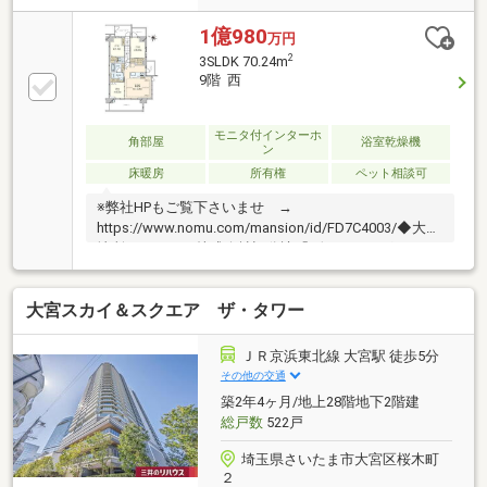
1億980
万円
2
3SLDK 70.24m
9階 西
モニタ付インターホ
角部屋
浴室乾燥機
ン
床暖房
所有権
ペット相談可
※弊社HPもご覧下さいませ →
https://www.nomu.com/mansion/id/FD7C4003/◆大和
地所レジデンス株式会社旧分譲「ヴェレーナグラン」
シリーズ◆13階建9階部分、東・南・西：3方角住戸の
為、眺望・陽当り・通風良好 ◆ガラスコーナーサ
大宮スカイ＆スクエア ザ・タワー
ッシュの開放感ある住戸◆ウォークインクローゼッ
ト・納戸など収納豊富◆3面バルコニー：19.10m2※メ
インバルコニーにはスロップシンク付き◆留守中の荷
ＪＲ京浜東北線 大宮駅 徒歩5分
物受け取りに便利な宅配ボックス有◆ペット飼育可能
その他の交通
（飼育細則有）
築2年4ヶ月/地上28階地下2階建
総戸数
522戸
埼玉県さいたま市大宮区桜木町
２