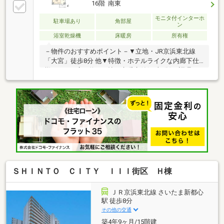
16階 南東
動産仲介業初の住信SBIネット銀行支店。金利と保障
が更に充実したオリジナル提携住宅ローンをお届けし
モニタ付インターホ
駐車場あり
角部屋
ン
ます■未来カレンダー東宝ハウス独自開発ライフシミ
浴室乾燥機
床暖房
所有権
ュレーションソフト。ローン完済まで家計収支を視え
る化し将来のリスクや不安を対策します
－物件のおすすめポイント－▼立地・JR京浜東北線
「大宮」徒歩8分 他▼特徴・ホテルライクな内廊下仕
様・LDKは広々約17.2帖、床暖房付(LD部分)・調理に
集中しやすい壁付キッチン・SICやWIC等、室内随所に
収納有・南東・南西・北西の3面にバルコニー付・各
フロアにゴミステーション有、24時間ゴミ出し可能・
ペット飼育可能(規約制限有)▼設備・ディスポーザ
ー・浴室乾燥機・宅配ボックス▼周辺環境・マルエツ
大宮店 徒歩9分(約700m)■ ご希望の住まい探しをお手
伝いします ━━━━━・・・物件の詳細・ご相談はお
気軽にお問い合わせください。
ＳＨＩＮＴＯ ＣＩＴＹ ＩＩＩ街区 Ｈ棟
ＪＲ京浜東北線 さいたま新都心
駅 徒歩8分
その他の交通
築4年9ヶ月/15階建