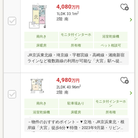
床・天井◆設計・建設住宅性能証明書取得◆宅配ロッ
4,080
万円
カー付き◆光ファイバーインターネット （つなぐネ
2
1LDK 33.1m
ットコミュニケーションズ）◆新規リフォーム実施
2階 南
※2026年6月完了
モニタ付インターホ
南向き
浴室乾燥機
ン
床暖房
所有権
ペット相談可
JR京浜東北線・埼京線・宇都宮線・高崎線・湘南新宿
ラインなど複数路線の利用が可能な「大宮」駅へ徒歩
6分2階部分・南向き角住戸総戸数87戸のマンションペ
ット飼育可能（飼育細則有）―2面採光・南向き角住戸
につき日当たり良好―約9.0帖の広々したリビングダイ
4,980
万円
ニングキッチン独立型バルコニー1.4ｍ×1.6mのゆった
2
2LDK 43.96m
りバスルームLDKには温水式床暖房（キッチン）…ス
2階 南
タイリッシュ２口コンロ、静音シンク、浄水器設置
（浴 室）…浴室換気乾燥機（洗面台）…三面鏡の裏
モニタ付インターホ
南向き
駐車場あり
ン
側には収納付、アメニティグッズをまとめてしまえる
浴室乾燥機
床暖房
所有権
収納力があります。
－物件のおすすめポイント－▼立地・JR京浜東北・根
岸線「大宮」徒歩6分▼特徴・2023年9月築・リビング
を通り各洋室へ向かう間取り・空間を広く使える壁付