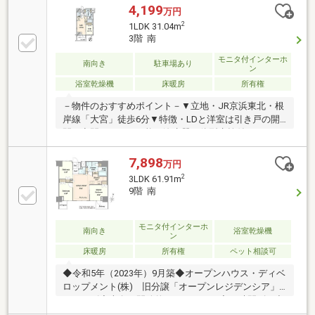
4,199
万円
2
1LDK 31.04m
3階 南
モニタ付インターホ
南向き
駐車場あり
ン
浴室乾燥機
床暖房
所有権
－物件のおすすめポイント－▼立地・JR京浜東北・根
岸線「大宮」徒歩6分▼特徴・LDと洋室は引き戸の開
閉で空間アレンジ可能・浄水器一体型水栓付のキッチ
ン・各居室・洗面室に収納を配置・カメラ付オートロ
ック・モニタ付エレベーター採用▼設備・床暖房
7,898
万円
(LD)・浴室乾燥機・非接触キーシステム・宅配ボック
2
3LDK 61.91m
ス▼2026年7月室内リフォーム内容・全室クロス張
9階 南
替・LED照明取付、ハウスクリーニング▼周辺環境・
ファミリーマート大宮仲町二丁目店 徒歩1分(約80m)■
ご希望の住まい探しをお手伝いします
モニタ付インターホ
南向き
浴室乾燥機
ン
━━━━━・・・物件の詳細・ご相談はお気軽にお問
床暖房
所有権
ペット相談可
い合わせください。
◆令和5年（2023年）9月築◆オープンハウス・ディベ
ロップメント(株) 旧分譲「オープンレジデンシア」
シリーズ◆南向き開放的なレジデンス◆24時間ゴミ出
し可能◆ペット飼育可（使用細則有）◆二重構造の