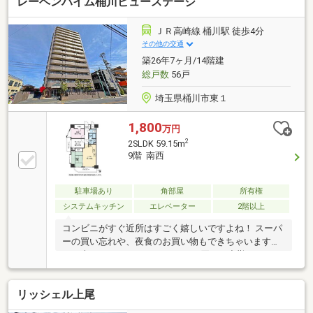
レーベンハイム桶川ビューステージ
ＪＲ高崎線 桶川駅 徒歩4分
その他の交通
築26年7ヶ月/14階建
総戸数
56戸
埼玉県桶川市東１
1,800
万円
2
2SLDK 59.15m
9階 南西
駐車場あり
角部屋
所有権
システムキッチン
エレベーター
2階以上
コンビニがすぐ近所はすごく嬉しいですよね！ スーパ
ーの買い忘れや、夜食のお買い物もできちゃいます
ね。 朝はコーヒーやカフェラテを買って出勤してみて
はいかがですか？【弊社では以下の５つをお客様にお
約束いたします】1.物件の善し悪しは全て正直にお話
リッシェル上尾
しします。2.無理な売り込みや契約の催促、突然の訪
問等、しつこい営業は一切行いません。3.契約したら