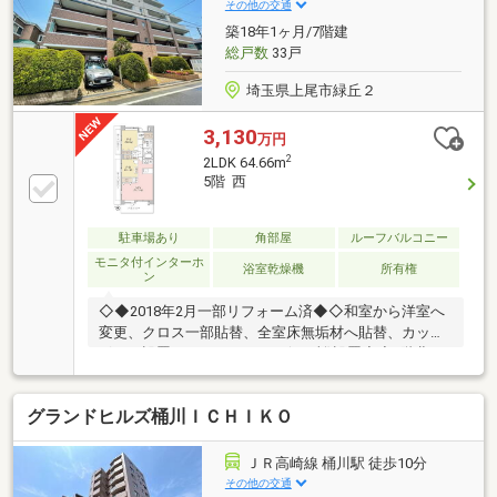
せください）（3）当社提携銀行のご紹介／最低水準
その他の交通
の金利+手厚い団信保険付き住宅ローン（4）物件ごと
築18年1ヶ月/7階建
の災害レポート配布（5）火災保険、引越費用の割引
総戸数
33戸
サポート（団体割引等）
埼玉県上尾市緑丘２
3,130
万円
2
2LDK 64.66m
5階 西
駐車場あり
角部屋
ルーフバルコニー
モニタ付インターホ
浴室乾燥機
所有権
ン
◇◆2018年2月一部リフォーム済◆◇和室から洋室へ
変更、クロス一部貼替、全室床無垢材へ貼替、カップ
ボード設置、インナーサッシ(3か所)設置◇◆5階北西
角部屋◆◇北側と西側にバルコニーを配置。LDKと約
6.5帖の洋室は二面採光の設計です。二方向から風がス
グランドヒルズ桶川ＩＣＨＩＫＯ
ムーズに通り抜けるため通気性が良く、明るい光が室
内を満たします！◇◆暮らしやすい住環境◆◇JR高
崎線「北上尾」駅まで徒歩9分の通勤・通学がしやす
ＪＲ高崎線 桶川駅 徒歩10分
い立地にございます。商業施設も徒歩10分圏内に充実
その他の交通