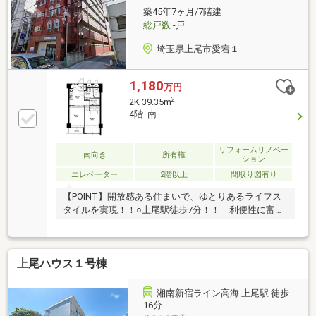
築45年7ヶ月/7階建
総戸数
-戸
埼玉県上尾市愛宕１
1,180
万円
2
2K 39.35m
4階 南
リフォームリノベー
南向き
所有権
ション
エレベーター
2階以上
間取り図有り
【POINT】開放感ある住まいで、ゆとりあるライフス
タイルを実現！！○上尾駅徒歩7分！！ 利便性に富む
アクセス環境が整っています。○日当たり良好☆○全室
リフォーム予定！ 新築気分で新生活をスタート☆
クローゼット新設します。〇日々のお買い物に便利な
上尾ハウス１号棟
施設が揃っています。〇電車を利用する方にも、車を
利用する方にも 便利な立地です！〇深夜営業のスー
パーまで徒歩約8分♪○エレベーターございます
湘南新宿ライン高海 上尾駅 徒歩
◎■【0120-22-8282】へお気軽にお問い合わせくださ
16分