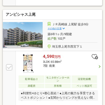
地・5階南西の角部屋で、採光・通風が確保された明
るい居室・オートロック/宅配BOX/エレベーター完備
で防犯・利便性に優れた住環境・玄関前ポーチに専用
アンビシャス上尾
トランクルーム付き・WICを備えた収納力の高い
3LDK・ペット飼育可（細則あり）・徒歩圏内にコンビ
ニ/スーパー/ショッピングセンターなど生活施設が充
ＪＲ高崎線 上尾駅 徒歩9分
実【リフォーム】～2026年7月完了～・クロス、CFシ
その他の交通
ート貼替・フローリング貼替・新規交換≪キッチン、
築6年1ヶ月/9階建
洗面台、トイレ、浴室、給湯器≫・ハウスクリーニン
総戸数
102戸
グ
埼玉県上尾市西宮下１
4,590
万円
2
3LDK 65.88m
7階 南東
モニタ付インターホ
駐車場あり
浴室乾燥機
ン
床暖房
所有権
ペット相談可
●利便性×ゆとり×都心直結！●上尾の魅力を享受できる
ベストポジション！●玄関からリビングが見えない間
取りで、ご家族のくつろぎ空間をそっと守れます！●