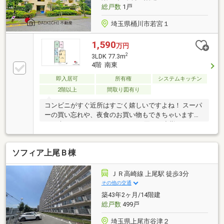
◎！お気軽にお問い合わせください。
総戸数
1戸
埼玉県桶川市若宮１
1,590
万円
2
3LDK 77.3m
4階 南東
即入居可
所有権
システムキッチン
2階以上
間取り図有り
コンビニがすぐ近所はすごく嬉しいですよね！ スーパ
ーの買い忘れや、夜食のお買い物もできちゃいます
ね。 朝はコーヒーやカフェラテを買って出勤してみて
はいかがですか？【弊社では以下の５つをお客様にお
約束いたします】1.物件の善し悪しは全て正直にお話
ソフィア上尾Ｂ棟
しします。2.無理な売り込みや契約の催促、突然の訪
問等、しつこい営業は一切行いません。3.契約したら
終わりではなくお引き渡し後、お引越し後もお客様の
ＪＲ高崎線 上尾駅 徒歩3分
パートナーであること。4.ウソやおとり広告は一切使
その他の交通
いません。(データ更新は迅速に行います。）5.お客様
築43年2ヶ月/14階建
の個人情報は細心の注意を払って取り扱いします。
総戸数
499戸
埼玉県上尾市谷津２