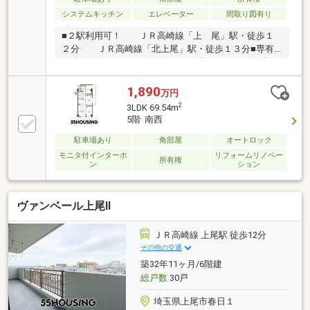
システムキッチン
エレベーター
間取り図有り
■２駅利用可！ ＪＲ高崎線「上 尾」駅・徒歩１
２分 ＪＲ高崎線「北上尾」駅・徒歩１３分■専有
面積：６２．８３m2（１９．００坪）■テラス面積：
１０．９７m2（３．３１坪）■間取タイプ：２ＬＤＫ
＋S（納戸）■専用テラス付■ＬＤＫ約１１．５畳、２
1,890
万円
面採光■対面式カウンターキッチン■全居室収納■オー
2
3LDK 69.54m
トロック■周辺環境・ビッグエー上町店・・・・・約
5階 南西
460m・ベルク上尾春日店・・・・・約640m・サンド
ラッグ上尾春日店・・約210m・セブンイレブン 上
駐車場あり
角部屋
オートロック
尾春日１丁目店・・・・約290m・上尾中央総合病
モニタ付インターホ
リフォームリノベー
所有権
ン
ション
院・・・・・約730m・春日第一公園・・・・・・・約
160m
ヴァンベール上尾Ⅱ
ＪＲ高崎線 上尾駅 徒歩12分
その他の交通
築32年11ヶ月/6階建
総戸数
30戸
埼玉県上尾市春日１