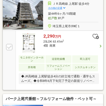
終わりではなくお引き渡し後、お引越し後もお客様の
ＪＲ高崎線 上尾駅 徒歩4分
パートナーであること。4.ウソやおとり広告は一切使
その他の交通
いません。(データ更新は迅速に行います。）5.お客様
築44年6ヶ月/10階建
の個人情報は細心の注意を払って取り扱いします。
総戸数
81戸
埼玉県上尾市仲町１
2,290
万円
2
2SLDK 63.41m
4階 南東
モニタ付インターホ
浴室乾燥機
即入居可
ン
リフォームリノベー
所有権
システムキッチン
ション
◆JR高崎線 上尾駅徒歩4分の好立地で通勤・通学もス
ムーズ。◆令和8年6月下旬完了予定の新規リノベーシ
ョンで心地よい室内。◆南東向き4階部分につき、陽
当たり・通風ともに良好な住まい。◆アフターサービ
ス保証＆24時間緊急対応で、購入後も安心を。JR高崎
パーク上尾弐番館～フルリフォーム物件・ペット可～
線「上尾」駅より徒歩4分。駅前の利便性と、南東向
きならではの豊かな陽当りを享受するリノベ物件が登