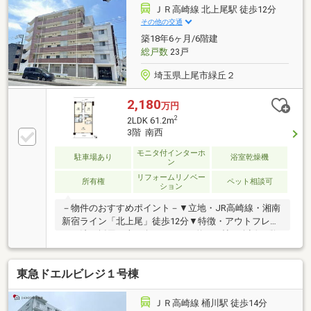
ＪＲ高崎線 北上尾駅 徒歩12分
その他の交通
築18年6ヶ月/6階建
総戸数
23戸
埼玉県上尾市緑丘２
2,180
万円
2
2LDK 61.2m
3階 南西
モニタ付インターホ
駐車場あり
浴室乾燥機
ン
リフォームリノベー
所有権
ペット相談可
ション
－物件のおすすめポイント－▼立地・JR高崎線・湘南
新宿ライン「北上尾」徒歩12分▼特徴・アウトフレー
ム工法を採用・南西向きのLDKは約16.3帖・会話が弾
む対面式キッチン・ペット飼育可能(規約制限有)▼設
備・オートロック・浴室乾燥機▼2026年7月室内リフ
東急ドエルビレジ１号棟
ォーム内容【交換】クロス、ガスコンロ、防水パン、
トイレ【その他】ハウスクリーニング▼周辺環境・マ
ミーマート生鮮市場TOP北上尾店 徒歩8分(約610m)・
ＪＲ高崎線 桶川駅 徒歩14分