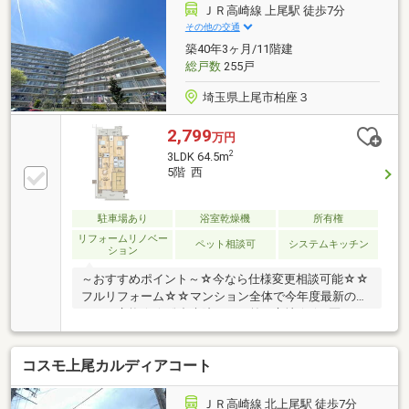
場しました。令和8年6月下旬に内装完了予定の室内
ＪＲ高崎線 上尾駅 徒歩7分
は、新生活を彩る機能的な2SLDK。イトーヨーカドー
その他の交通
や百貨店が徒歩5分圏内に揃い、お買い物も快適で
築40年3ヶ月/11階建
す。※告知事項有
総戸数
255戸
埼玉県上尾市柏座３
2,799
万円
2
3LDK 64.5m
5階 西
駐車場あり
浴室乾燥機
所有権
リフォームリノベー
ペット相談可
システムキッチン
ション
～おすすめポイント～☆今なら仕様変更相談可能☆☆
フルリフォーム☆☆マンション全体で今年度最新のサ
ッシに交換☆☆総合病院が目の前の立地☆☆3匹まで
ペット可（細則あり）☆☆ビックコミュニティマンシ
ョン☆☆大手大和ライフネクスト管理☆☆エレベータ
コスモ上尾カルディアコート
ー付き☆
ＪＲ高崎線 北上尾駅 徒歩7分