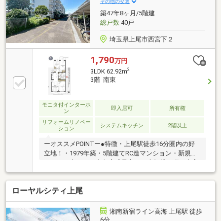
い■■【ララハウス 大宮支店】で検索♪ 最新情報
その他の交通
を毎日更新中です！ 弊社ホームページをご利用く
築47年8ヶ月/5階建
ださいませ☆☆
総戸数
40戸
埼玉県上尾市西宮下２
1,790
万円
2
3LDK 62.92m
3階 南東
モニタ付インターホ
即入居可
所有権
ン
リフォームリノベー
システムキッチン
2階以上
ション
ーオススメPOINTー●特徴・上尾駅徒歩16分圏内の好
立地！・1979年築・5階建てRC造マンション・新規リ
フォーム中・10月中旬完成予定！・大規模修繕工事実
施済（令和5年1月頃）●周辺環境・イオンモール上尾
徒歩10分・鴨川小学校徒歩9分・南中学校徒歩13分♪◆
ローヤルシティ上尾
随時現地へのご案内受付中です♪ 写真では伝わらな
い雰囲気をぜひ現地でご覧ください！ 「いまから見
たい！」など、当日のご連絡も大歓迎です！◆ご希望
湘南新宿ライン高海 上尾駅 徒歩
の条件を遠慮なくお話し下さい。◆電車でお越しの
6分