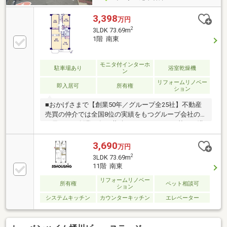
3,398
万円
2
3LDK 73.69m
1階 南東
モニタ付インターホ
駐車場あり
浴室乾燥機
ン
リフォームリノベー
即入居可
所有権
ション
■おかげさまで【創業50年／グループ全25社】不動産
売買の仲介では全国8位の実績をもつグループ会社の
一員です！創業50年の蓄積されたノウハウを基にご購
入・ご売却・お買替え全てをサポート致します■東宝
ハウスNEXTアフターサポート専門のグループ会社。
3,690
万円
ライフパートナー（FP資格）が住まいの問題点や暮ら
2
3LDK 73.69m
しの不安を解消します■東宝ハウスフィナンシャル不
11階 南東
動産仲介業初の住信SBIネット銀行支店。金利と保障
リフォームリノベー
が更に充実したオリジナル提携住宅ローンをお届けし
所有権
ペット相談可
ション
ます■未来カレンダー東宝ハウス独自開発のライフシ
システムキッチン
カウンターキッチン
エレベーター
ミュレーションソフト。ローン完済までの家計収支を
視える化し、将来のリスクや不安を対策します