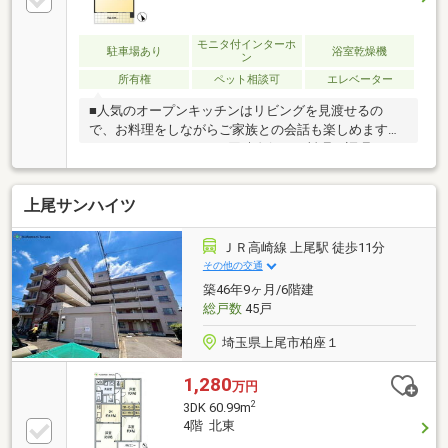
の1年間の予定賃料収入の当該不動産の取得対価に対
する割合です。また公租公課及び建物維持管理費用等
の必要な諸経費控除前のものとなります。予定賃料収
モニタ付インターホ
駐車場あり
浴室乾燥機
ン
入が確実に得られる事を保証するものではありませ
所有権
ペット相談可
エレベーター
ん。
■人気のオープンキッチンはリビングを見渡せるの
で、お料理をしながらご家族との会話も楽しめますね
♪■3口コンロキッチン！同時進行でお料理を調理でき
るので時間の短縮になりますね！■リビングに隣接す
る和室は続き間として利用でき、扉を開放すればお子
上尾サンハイツ
さまの遊び場やお昼寝スペースとしても活躍♪初めて
のマイホーム探しは、地元のひだまりハウスにお任せ
ください！◆当日のご見学も大歓迎◆上尾市にお店が
ＪＲ高崎線 上尾駅 徒歩11分
あるので、お問い合わせ当日でも現場へ向かいます！
その他の交通
◆お気軽にご来店ください◆店内は木目を基調として
築46年9ヶ月/6階建
おり、お打ち合わせスペースも４席。お子様用のキッ
総戸数
45戸
ズスペースにはゲームやおもちゃをご用意してありま
す
埼玉県上尾市柏座１
1,280
万円
2
3DK 60.99m
4階 北東