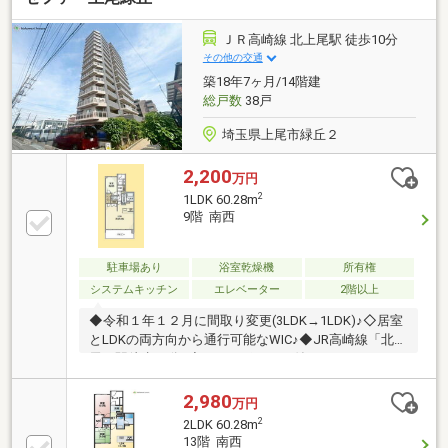
料個別相談サービス社外の中立的なファイナンシャル
プランナーと無料相談が可能。住宅ローンのみなら
ＪＲ高崎線 北上尾駅 徒歩10分
ず、各種保険、老後や学費等も含めたライフシミュレ
その他の交通
ーションをご提案します。■一括住宅ローン審査サー
築18年7ヶ月/14階建
ビスご記入不要、タブレットに入力するだけで同時に
総戸数
38戸
複数行の住宅ローン審査が可能です。
埼玉県上尾市緑丘２
2,200
万円
2
1LDK 60.28m
9階 南西
駐車場あり
浴室乾燥機
所有権
システムキッチン
エレベーター
2階以上
◆令和１年１２月に間取り変更(3LDK→1LDK)♪◇居室
とLDKの両方向から通行可能なWIC♪◆JR高崎線「北上
尾」駅徒歩10分♪◇ディスポーサー付きシステムキッ
チン♪◆商業施設も徒歩圏内で生活用品などのお買い
物にも便利♪◇内装フルリノベーション♪◆共有部分に
2,980
万円
は宅配BOX付き♪月額収入/123000円 年間予定賃料収
2
2LDK 60.28m
入/1476000円 表面利回り/約6.70％利回りとは不動産
13階 南西