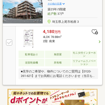
方、現地までの行き方が不安という方、 ご希望ござ
その他の交通
いましたら付近までお迎えにあがります。 お気軽に
築25年/5階建
ご相談下さい☆
総戸数
37戸
埼玉県上尾市柏座３
4,180
万円
2
4LDK 78.88m
2階 南東
モニタ付インターホ
駐車場あり
角部屋
ン
リフォームリノベー
浴室乾燥機
所有権
ション
■見学のご希望や、物件についてのご質問は【0120-
261-621】までお気軽にお電話くださいませ（当日も
見学可）■当社は、スター・マイカ・ホールディング
ス（東証プライム上場）のグループ会社です○令和8年
4月10日 リフォーム済み『アフターサービス保証
付』 ＊ 特典 ＊給排水設備・水廻りなどのアフタ
ーサービス期間を“2年→最長10年”に延長いたします。
詳細はお問い合わせください。※本特典は、予告なく