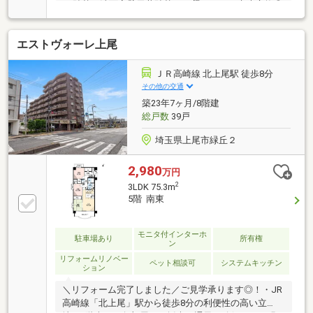
CF貼替・洗面室壁天井貼替、CF梁、ソフト巾木交換◎
その他・ユニットバス・トイレ（ウォシュレット付
き）・給湯器・畳表替え・網戸張替・庭草刈り・ハウ
エストヴォーレ上尾
スクリーニング等こちらの物件が気になった方は０１
２０－６５５－６２０（通話無料）までお気軽にお問
合せ下さいませ。当社には住宅ローンのスペシャリス
ＪＲ高崎線 北上尾駅 徒歩8分
トもおります。「お家探し」「住宅ローン」のご相談
その他の交通
は私たち『NEXTplus（ネクストプラス）』 にお任せ
築23年7ヶ月/8階建
下さい。スタッフ一同、心よりお待ちしております。
総戸数
39戸
埼玉県上尾市緑丘２
2,980
万円
2
3LDK 75.3m
5階 南東
モニタ付インターホ
駐車場あり
所有権
ン
リフォームリノベー
ペット相談可
システムキッチン
ション
＼リフォーム完了しました／ご見学承ります◎！・JR
高崎線「北上尾」駅から徒歩8分の利便性の高い立