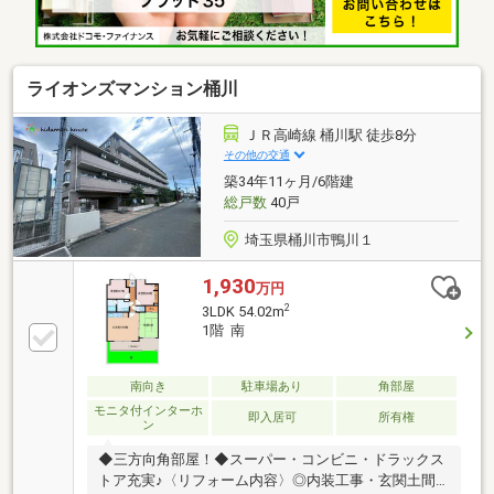
広々とした明るい専用庭も準備されています。ペット
飼育も可（細則あり）のマンションでもあり、生活に
ゆとりを感じていただける案件です。
ライオンズマンション桶川
ＪＲ高崎線 桶川駅 徒歩8分
その他の交通
築34年11ヶ月/6階建
総戸数
40戸
埼玉県桶川市鴨川１
1,930
万円
2
3LDK 54.02m
1階 南
南向き
駐車場あり
角部屋
モニタ付インターホ
即入居可
所有権
ン
◆三方向角部屋！◆スーパー・コンビニ・ドラックス
トア充実♪〈リフォーム内容〉◎内装工事・玄関土間