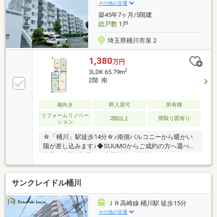
ローソン上尾緑丘店 徒歩3分(約210m)■ ご希望の住ま
その他の交通
い探しをお手伝いします ━━━━・・・物件の詳細・
築45年7ヶ月/5階建
ご相談はお気軽にお問い合わせください
総戸数
1戸
埼玉県桶川市泉２
1,380
万円
2
3LDK 65.79m
2階 南
南向き
即入居可
所有権
リフォームリノベー
2階以上
間取り図有り
ション
☆「桶川」駅徒歩14分☆♪南側バルコニーから暖かい
陽が差し込みます♪◆SUUMOからご成約の方へ選べる
家電を進呈♪◆選べる家電詳細は弊社ホームページを
ご覧ください！※他キャンペーンとの併用はできませ
ん。◇無駄な費用を徹底的に削減◇住宅購入時の余計
サンクレイドル桶川
な費用を抑え、賢く購入できるようサポート！◆最適
な住宅ローン選びと手続きサポート◆審査が不安な方
もご安心ください、他社様で断られた方も審査承認実
ＪＲ高崎線 桶川駅 徒歩15分
績あり！◇未公開物件のご提案◇一般には出回らな
その他の交通