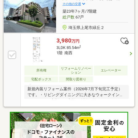
その他の交通
築23年7ヶ月/7階建
総戸数
67戸
埼玉県上尾市緑丘２
3,980
万円
2
3LDK 85.54m
1階 南西
リフォームリノベー
所有権
エレベーター
ション
宅配ボックス
間取り図有り
新規内装リフォーム案件（2026年7月下旬完工予定）
です。・リビングダイニングに大きなウォークインク
ローゼットを新設・ご家族で会話が弾むゆったりサイ
ズのリビングダイニングに変更・浴室（1418）、シス
テムキッチン、トイレ、洗面化粧台、洗濯パン等の水
回りをすべて更新・リビングダイニングにはピクチャ
ーレールを新設。お気に入りの絵画も飾れます・専用
庭に面する洋室からは、リビングダイニングまで日歌
詞が差し込む透明アクリル仕様の建具に変更その他、