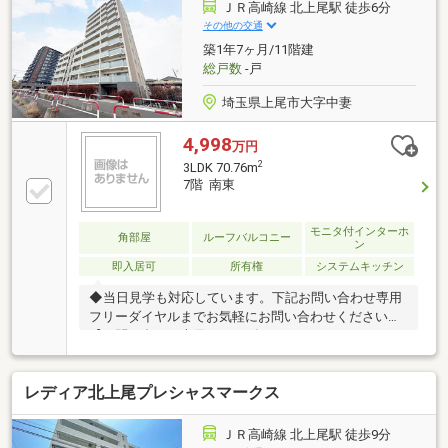
ＪＲ高崎線 北上尾駅 徒歩6分
その他の交通
築1年7ヶ月/11階建
総戸数
-戸
埼玉県上尾市大字中妻
4,998
万円
2
3LDK 70.76m
7階 南東
モニタ付インターホ
角部屋
ルーフバルコニー
ン
即入居可
所有権
システムキッチン
◆当日見学も対応しています。下記お問い合わせ専用
フリーダイヤルまでお気軽にお問い合わせください。
【お問い合わせ専用フリーダイヤル：０１２０－８５
４－３７４】◆ご来店、ご見学の際は、ご自宅まで車
での送迎も行っております。【東宝ハウス新都心の家
レディア北上尾プレシャスマークス
さがし】（1）お客様一人ひとりに専属FPを一生涯無
料でサポートする支援制度（2）未来カレンダーによ
る無理のない返済シミュレーション（詳しくはお問合
ＪＲ高崎線 北上尾駅 徒歩9分