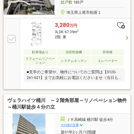
総戸数
183戸
埼玉県上尾市柏座１
3,280
万円
2
3LDK 67.39m
2階 東
駐車場あり
浴室乾燥機
所有権
リフォームリノベー
システムキッチン
エレベーター
ション
■見学のご希望や、物件についてのご質問は【0120-
261-621】までお気軽にお電話くださいませ（当日も
見学可）■当社は、スター・マイカ・ホールディング
ス（東証プライム上場）のグループ会社です○令和8年
4月30日 リフォーム済み『アフターサービス保証
ヴェラハイツ桶川 ～２階角部屋～リノベーション物件
付』 ＊ 特典 ＊給排水設備・水廻りなどのアフタ
ーサービス期間を“2年→最長10年”に延長いたします。
～桶川駅徒歩４分の立
詳細はお問い合わせください。※本特典は、予告なく
変更または終了する場合がございます。・クロス・
ＪＲ高崎線 桶川駅 徒歩4分
CF・フローリング張替・建具交換・キッチン交換・ユ
その他の交通
ニットバス交換・トイレ交換・洗面台交換・給湯器交
築31年2ヶ月/12階建