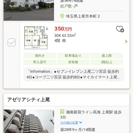
築56年/4階建
案です。
総戸数
-戸
埼玉県上尾市本町２
350
万円
2
3DK 63.32m
4階 南
南向き
駐車場あり
最上階
即入居可
所有権
2階以上
「Information」●セブンイレブン上尾二ツ宮店 徒歩約
4分●コープ二ツ宮店 徒歩約8分●マイカイマート上尾
店 徒歩約9分●ディスカウントストアトライアル上尾本
町店 徒歩約10分●スギ薬局上尾本町店 徒歩約10分●根
貝戸公園 徒歩約1分●上尾中央総合病院 徒
アゼリアシティ上尾
歩約19分●上尾市立東小学校 徒歩約10分●上尾市立東
中学校 徒歩約14分
湘南新宿ライン高海 上尾駅 徒歩
3分
その他の交通
築28年9ヶ月/14階建