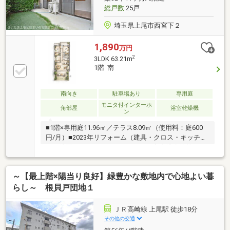
望に応じた工事や追加設備も、当社割引でご相談いた
総戸数
25戸
だけます！
埼玉県上尾市西宮下２
1,890
万円
2
3LDK 63.21m
1階 南
南向き
駐車場あり
専用庭
モニタ付インターホ
角部屋
浴室乾燥機
ン
■1階×専用庭11.96㎡／テラス8.09㎡（使用料：庭600
円/月）■2023年リフォーム（建具・クロス・キッチ
ン・洗面・トイレ・ユニットバス・室内排水管等）■
上尾駅徒歩17分・南向きLDK14.2帖・63.21㎡3LDK●外
からの視線は植栽フェンスで軽減。テラス側は“洗濯→
～【最上階×陽当り良好】緑豊かな敷地内で心地よい暮
干す→取り込む”が最短動線●1階だからこそ、防犯と
湿気は現地で一緒に確認します。気になる点は“買わな
らし～ 根貝戸団地１
い判断”も含めて正直にお伝えします。●専用庭付き住
戸だから、お子さまの外遊びや休日時の暮らしの幅が
ＪＲ高崎線 上尾駅 徒歩18分
広がります。憧れの庭付、戸建ては予算的に難しい。
その他の交通
だからこそ現実的でバランスの取れた物件としてご提