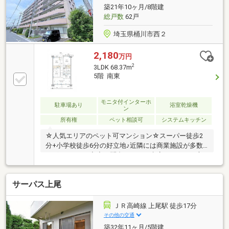
い、貴重な物件情報をご紹介！◆オプション工事の相
築21年10ヶ月/8階建
談・割引対応◆希望に応じた工事や追加設備も、当社
総戸数
62戸
割引でご相談いただけます！
埼玉県桶川市西２
2,180
万円
2
3LDK 68.37m
5階 南東
モニタ付インターホ
駐車場あり
浴室乾燥機
ン
所有権
ペット相談可
システムキッチン
☆人気エリアのペット可マンション☆スーパー徒歩2
分+小学校徒歩6分の好立地♪近隣には商業施設が多数
ございます♪＼◆◆お問合せからご来店いただいた方
お客様へのプレゼント◆◆／Amazonギフトカード3
000円分差し上げます！※詳細はプレゼント情報をご覧
サーパス上尾
ください◇無駄な費用を徹底的に削減◇住宅購入時の
余計な費用を抑え、賢く購入できるようサポート！◆
最適な住宅ローン選びと手続きサポート◆審査が不安
ＪＲ高崎線 上尾駅 徒歩17分
な方もご安心ください、他社様で断られた方も審査承
その他の交通
認実績あり！◆オプション工事の相談・割引対応◆希
築32年11ヶ月/5階建