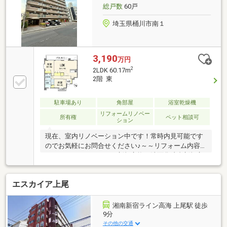
換・照明取付など
総戸数
60戸
埼玉県桶川市南１
3,190
万円
2
2LDK 60.17m
2階 東
駐車場あり
角部屋
浴室乾燥機
リフォームリノベー
所有権
ペット相談可
ション
現在、室内リノベーション中です！常時内見可能です
のでお気軽にお問合せください♪～～リフォーム内容
～～・システムキッチン新規交換・洗面化粧台新規交
換・温水洗浄機能付きトイレ新規交換・洗濯機防水パ
ン新規交換・フローリング張替・建具新規交換・クッ
エスカイア上尾
ションフロア張替・クロス張替・シーリングライト取
付・ダウンライト設置・カーテンレール取付・ハウス
クリーニング施工
湘南新宿ライン高海 上尾駅 徒歩
9分
その他の交通