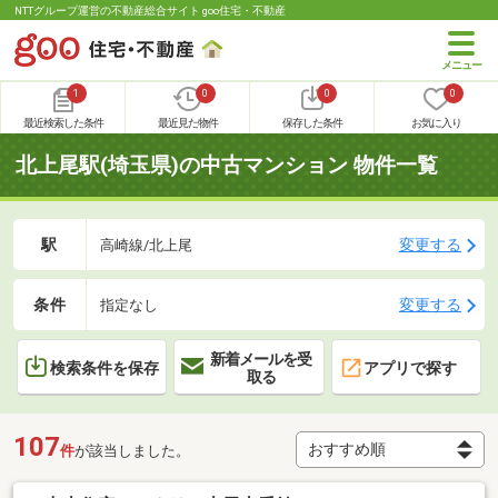
NTTグループ運営の不動産総合サイト goo住宅・不動産
1
0
0
0
最近検索した条件
最近見た物件
保存した条件
お気に入り
北上尾駅(埼玉県)の中古マンション 物件一覧
駅
変更する
高崎線/北上尾
条件
変更する
指定なし
新着メールを受
検索条件を保存
アプリで探す
取る
107
件
が該当しました。