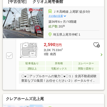
［中古住宅］ クリオ上尾壱番館
ＪＲ高崎線 上尾駅 徒歩5分
その他の交通
築36年6ヶ月/10階建
総戸数
20戸
埼玉県上尾市仲町１
2,590
万円
2
2LDK 75.33m
3階 南西
駐車場あり
所有権
エレベーター
2階以上
宅配ボックス
間取り図有り
〇●〇アップルホームの魅力〇●〇１）全員不動産経験
豊富なプロ集団！お任せください２）ポータルサイト
に掲載されていない物件情報も多数有！地域密着の担
当スタッフにお気軽にご相談下さい！３）住宅ローン
相談無料で受付致します！４）即日・平日・夜間のご
クレアホームズ北上尾
対応も可能