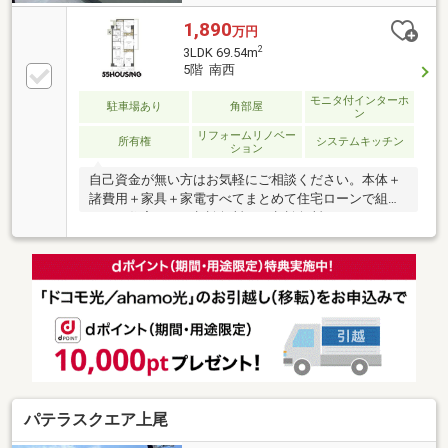
1,890
万円
2
3LDK 69.54m
5階 南西
モニタ付インターホ
駐車場あり
角部屋
ン
リフォームリノベー
所有権
システムキッチン
ション
自己資金が無い方はお気軽にご相談ください。本体＋
諸費用＋家具＋家電すべてまとめて住宅ローンで組め
ます。住宅ローン相談無料！FP相談無料！
55HOUSING 東大宮駅前店へＧｏ♪Ｇｏ♪
パテラスクエア上尾