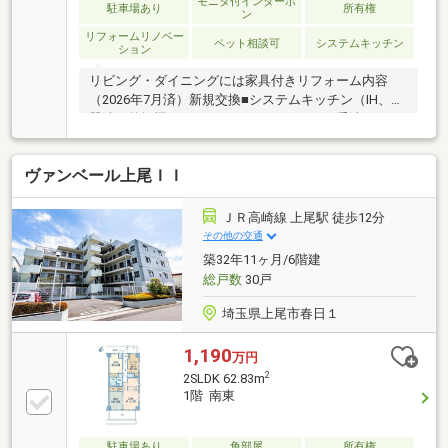
モニタ付インターホ
駐車場あり
所有権
ン
リフォームリノベー
ペット相談可
システムキッチン
ション
リビング・ダイニングには家具付きリフォーム内容
（2026年7月済）新規交換■システムキッチン（IH、食
器洗い乾燥機）、ユニットバス、トイレ（手洗い
付）、洗面化粧台、建具新規貼替■全面フローリン
グ、全室クロス新規設置 ■エントランスクローゼット
ヴァンベール上尾ＩＩ
スタイルおすすめポイント■LDK約20.9帖、サービスス
ペース（納戸）4.5帖あり■玄関には可動棚付きの収納
■洋室は建具を開け放てばLDKと繋がります■ペット飼
ＪＲ高崎線 上尾駅 徒歩12分
育可（細則あり）【オープンルーム開催】現地へお気
その他の交通
軽にお越しください■8/22（土）～8/23（日）10：00
築32年11ヶ月/6階建
～16：00
総戸数
30戸
埼玉県上尾市春日１
1,190
万円
2
2SLDK 62.83m
1階 南東
駐車場あり
角部屋
所有権