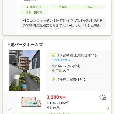
駐車場あり
所有権
2階以上
間取り図有り
■3口コンロキッチン！同時進行でお料理を調理できる
ので時間の短縮になりますね！■ゆったりとした8帖の
主寝室は、家族全員、川の字で寝ても余裕の広さ♪寝
相も元気なお子様も快適に眠れます(^^)■4階部分のお
部屋で開放感があります♪上の階なので比較的静かな
上尾パークホームズ
環境で過ごせます！初めてのマイホーム探しは、地元
のひだまりハウスにお任せください！◆お車でお越し
の際は◆お客様駐車場も店舗敷地内にございますの
ＪＲ高崎線 上尾駅 徒歩11分
で、直接ご来店いただいても駐車できます(^^)/◆清
その他の交通
潔・整理整頓のこころがけ◆除菌や清潔さを大切に、
築28年7ヶ月/7階建
毎日の掃除・整理整頓をこころがけております。
総戸数
49戸
埼玉県上尾市仲町２
3,280
万円
2
1SLDK 71.86m
2階 南東