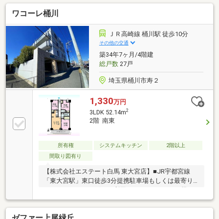
ック・防犯カメラで防犯面安心◆宅配ボックス有り◆
ワコーレ桶川
ペット飼育可（細則有）、ペット足洗い場有り◆駐車
場・駐輪場・バイク置場有り（但し空き状況要確認）
◆室内設備充実しています◆リビングダイニングには
ＪＲ高崎線 桶川駅 徒歩10分
床暖房付き◆ディスポーザー・食洗機付システムキッ
その他の交通
チン◆オートバス・浴室乾燥付◆収納豊富な間取、ウ
築34年7ヶ月/4階建
ォークインクローゼット有り＜お問合せは、担当：岡
総戸数
27戸
田までどうぞ！＞
埼玉県桶川市寿２
1,330
万円
2
3LDK 52.14m
2階 南東
所有権
システムキッチン
2階以上
間取り図有り
【株式会社エステート白馬 東大宮店】■JR宇都宮線
「東大宮駅」東口徒歩3分提携駐車場もしくは最寄り
のコインパーキングもご利用いただけます。※お帰り
の際に清算させていただきます。■SUUMO住みたい町
ランキング上位の大宮も勿論のこと、周辺各沿線の物
ゼファー上尾緑丘
件情報を豊富に取り揃えております。■提携FPへの無