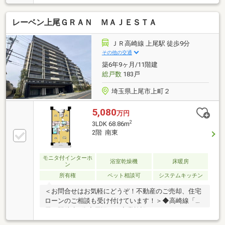
バルコニーから花火も見える！●広い浴室でゆったり
バスタイム！●三方道路の敷地を活かした開放感！●上
レーベン上尾ＧＲＡＮ ＭＡＪＥＳＴＡ
尾運動公園など、大型公園も近くに！
ＪＲ高崎線 上尾駅 徒歩9分
その他の交通
築6年9ヶ月/11階建
総戸数
183戸
埼玉県上尾市上町２
5,080
万円
2
3LDK 68.86m
2階 南東
モニタ付インターホ
浴室乾燥機
床暖房
ン
所有権
ペット相談可
システムキッチン
＜お問合せはお気軽にどうぞ！不動産のご売却、住宅
ローンのご相談も受け付けています！＞◆高崎線「上
尾」駅徒歩9分◆周辺には商業施設・スーパー・コン
ビニ等有り、生活に便利！◆2019年築物件◆オートロ