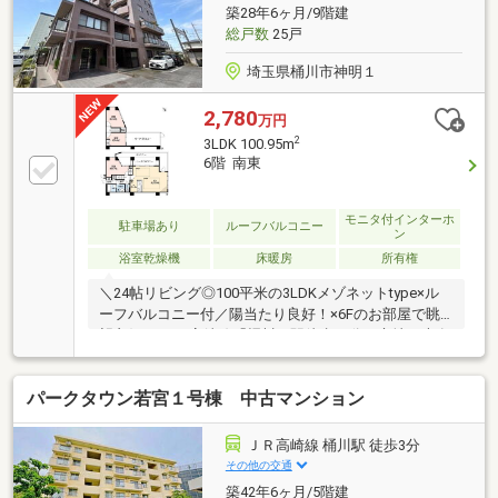
しており、お仕事やおでかけ帰りのお買い物も便利で
築28年6ヶ月/9階建
す！ご見学いただけますので、ぜひお問合せください
総戸数
25戸
♪
埼玉県桶川市神明１
2,780
万円
2
3LDK 100.95m
6階 南東
モニタ付インターホ
駐車場あり
ルーフバルコニー
ン
浴室乾燥機
床暖房
所有権
＼24帖リビング◎100平米の3LDKメゾネットtype×ル
ーフバルコニー付／陽当たり良好！×6Fのお部屋で眺
望良好！・JR高崎線「桶川」駅徒歩10分の立地・専有
面積100.95平米（約30.53坪）のゆとりある3LDK・戸
建て感覚で暮らせるメゾネットタイプ・開放感あふれ
パークタウン若宮１号棟 中古マンション
る33.95平米の大型ルーフバルコニー付き・陽当たり良
好・通風良好・オートロック、宅配ボックス完備で安
心のセキュリティ・2022年リフォーム済～新規交換等
ＪＲ高崎線 桶川駅 徒歩3分
リフォーム歴あり◎！・小学校まで徒歩7分、スーパ
その他の交通
ー・ドラッグストアも徒歩圏内に充実ご見学できます
築42年6ヶ月/5階建