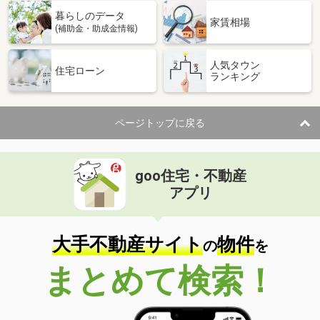
暮らしのデータ
家賃相場
(補助金・助成金情報)
人気タウン
住宅ローン
ランキング
ページトップに戻る
goo住宅・不動産
アプリ
大手不動産サイト
物件
の
を
まとめて検索！