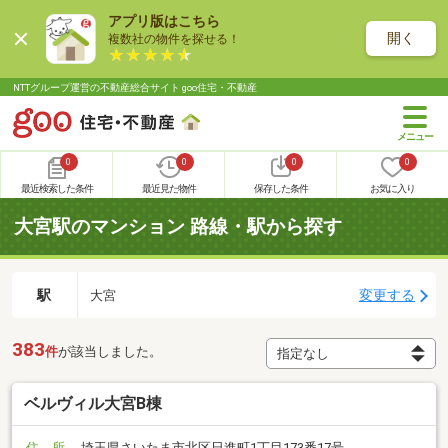
アプリ版はこちら
開く
複数社の物件を探せる！
NTTグループ運営の不動産総合サイト goo住宅・不動産
0
0
0
0
最近検索した条件
最近見た物件
保存した条件
お気に入り
大宮駅のマンション 路線・駅から探す
駅
変更する
大宮
383
件
が該当しました。
ベルヴィル大宮B棟
住 所
埼玉県さいたま市北区日進町1丁目173番17号