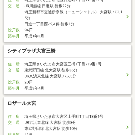
交 通
JR川越線 日進駅 徒歩22分
埼玉新都市交通伊奈線（ニューシャトル） 大宮駅 バス1
5分
日進一丁目西バス停 徒歩1分
総戸数
94戸
築年月
平成1年3月
シティプラザ大宮三橋
住 所
埼玉県さいたま市大宮区三橋1丁目719番1号
交 通
東武野田線 北大宮駅 徒歩36分
JR京浜東北線 大宮駅 バス5分
総戸数
20戸
築年月
平成3年4月
ロザール大宮
住 所
埼玉県さいたま市大宮区土手町1丁目18番1号
交 通
JR京浜東北線 大宮駅 徒歩8分
東武野田線 北大宮駅 徒歩10分
総戸数
42戸