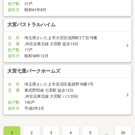
総戸数
31戸
築年月
昭和61年8月
大宮パストラルハイム
住 所
埼玉県さいたま市大宮区浅間町2丁目78番
交 通
JR京浜東北線 大宮駅 徒歩13分
総戸数
17戸
築年月
昭和58年12月
大宮七里パークホームズ
住 所
埼玉県さいたま市見沼区風渡野78番1号
交 通
東武野田線 七里駅 徒歩12分
JR京浜東北線 大宮駅 バス20分
総戸数
143戸
築年月
平成2年3月
…
1
2
3
4
5
20