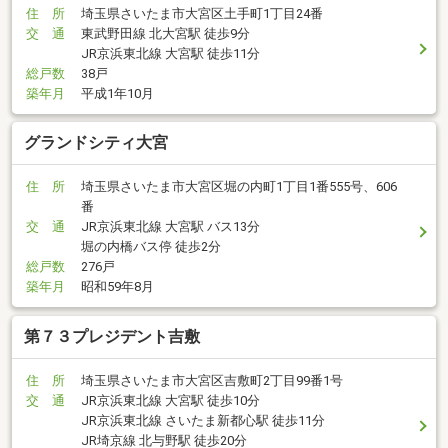
住 所
埼玉県さいたま市大宮区土手町1丁目24番
交 通
東武野田線 北大宮駅 徒歩9分
JR京浜東北線 大宮駅 徒歩11分
総戸数
38戸
築年月
平成1年10月
グランドシティ大宮
住 所
埼玉県さいたま市大宮区堀の内町1丁目1番555号、606
番
交 通
JR京浜東北線 大宮駅 バス13分
堀の内橋バス停 徒歩2分
総戸数
276戸
築年月
昭和59年8月
第７３プレジデント吉敷
住 所
埼玉県さいたま市大宮区吉敷町2丁目99番1号
交 通
JR京浜東北線 大宮駅 徒歩10分
JR京浜東北線 さいたま新都心駅 徒歩11分
JR埼京線 北与野駅 徒歩20分