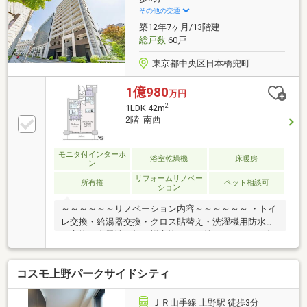
さい！■お問い合わせは【フリーダイヤル：０１２０
その他の交通
ー９９８ー１１８】までお気軽にどうぞ♪＊火曜・水
築12年7ヶ月/13階建
曜は定休日となります
総戸数
60戸
東京都中央区日本橋兜町
1億980
万円
2
1LDK 42m
2階 南西
モニタ付インターホ
浴室乾燥機
床暖房
ン
リフォームリノベー
所有権
ペット相談可
ション
～～～～～～リノベーション内容～～～～～～ ・トイ
レ交換・給湯器交換・クロス貼替え・洗濯機用防水パ
ン交換・食器洗い乾燥機交換・・・等 （２０２６年
７月１４日完了）～～～～～～～～～～～～～～～～
～～～～～・耐震ドア枠・ダブルオートロック・宅配
コスモ上野パークサイドシティ
ボックス・ペット飼育可（細則あり）
ＪＲ山手線 上野駅 徒歩3分