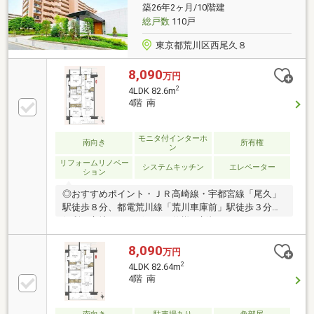
ッチン、洗濯機上、トイレ部分吊戸棚 ・リネン庫
築26年2ヶ月/10階建
等■室内大変綺麗にお使いです
総戸数
110戸
東京都荒川区西尾久８
8,090
万円
2
4LDK 82.6m
4階 南
モニタ付インターホ
南向き
所有権
ン
リフォームリノベー
システムキッチン
エレベーター
ション
◎おすすめポイント・ＪＲ高崎線・宇都宮線「尾久」
駅徒歩８分、都電荒川線「荒川車庫前」駅徒歩３分の
便利な立地・ハイグレード仕様の新規リノベーション
実施中！(２０２６年１０月中旬完成予定)・約２８．
２㎡の広々とした２面バルコニー・約１６．１帖の
8,090
万円
広々ＬＤＫ！ご家族が自然と集まる開放的な空間・ウ
2
4LDK 82.64m
ォークインクローゼット付きで収納豊富・総戸数３４
4階 南
９戸の大規模レジデンス・屋上スカイガーデン付き♪■
資料請求・住宅ローンのご相談・内覧希望等はお気軽
にお問い合わせください！■お問い合わせは【フリー