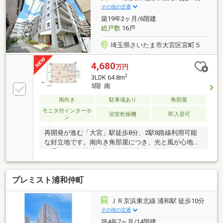
その他の交通
築19年2ヶ月/6階建
総戸数
16戸
埼玉県さいたま市大宮区宮町５
4,680
万円
2
3LDK 64.8m
5階 南
南向き
駐車場あり
角部屋
モニタ付インターホ
浴室乾燥機
即入居可
ン
再開発が進む「大宮」駅徒歩8分、2駅8路線利用可能
な好立地です。南向き角部屋につき、光と風が心地よ
く通り抜ける快適な居住空間を実現。室内はシステム
キッチンや1400×1800サイズのゆとりある浴室など、
水回りも含め新規リノベーション済みで快適に生活を
プレミスト浦和仲町
スタートできます。オートロックや宅配ボックスなど
共用設備も充実し、安心で利便性の高い暮らしを提供
します。周辺は買物施設や飲食店が揃う暮らしやすい
ＪＲ京浜東北線 浦和駅 徒歩10分
環境です。ご内覧・詳細につきましては、ぜひお気軽
その他の交通
にお問い合わせください。
築4年7ヶ月/14階建