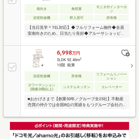
モニタ付インターホ
南向き
角部屋
ン
浴室乾燥機
即入居可
所有権
【当日見学＊TEL対応】◆フルリフォーム物件◆全居
室南向きのため、日当たり良好◆アルーサショッピン
グモール直結◆3LDK・86.64㎡【当日・翌日のご見学
希望のお客様はお電話でご予約ください】◆フリーダ
イヤル ０１２０－８５４―３７４【東宝ハウス新都
6,998
万円
心 限定キャンペーン】◆最大5000円分のギフトカー
2
3LDK 92.46m
ドをプレゼント！ ＊ご来店アンケートにご協力くだ
15階 南東
さい【東宝ハウス新都心 クラブ会員の特典】◆最優
遇金利０．８３％～ 豊富な提携ローン◆飲食店・ホ
リフォームリノベー
浴室乾燥機
所有権
ション
テルの会員優待・割引価格◆24時間365日 かけつけ
タワーマンション
サポート
システムキッチン
エレベーター
(階建20階以上)
■おかげさまで【創業50年／グループ全25社】不動産
売買の仲介では全国8位の実績をもつグループ会社の
一員です！創業50年の蓄積されたノウハウを基にご購
入・ご売却・お買替え全てをサポート致します■東宝
ハウスNEXTアフターサポート専門のグループ会社。
ライフパートナー（FP資格）が住まいの問題点や暮ら
しの不安を解消します■東宝ハウスフィナンシャル不