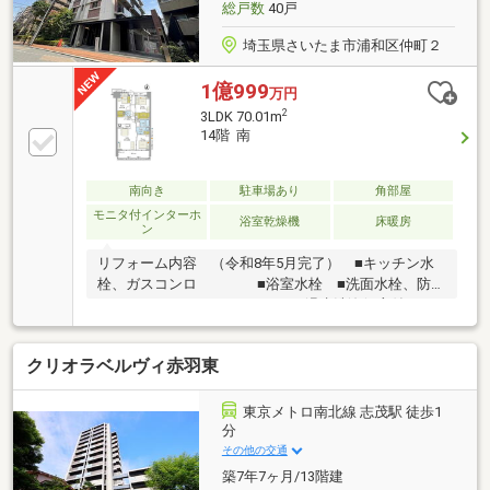
総戸数
40戸
ウスCLUB アフターサービス
埼玉県さいたま市浦和区仲町２
1億999
万円
2
3LDK 70.01m
14階 南
南向き
駐車場あり
角部屋
モニタ付インターホ
浴室乾燥機
床暖房
ン
リフォーム内容 （令和8年5月完了） ■キッチン水
栓、ガスコンロ ■浴室水栓 ■洗面水栓、防水
バン ■トイレ（温水洗浄便座付） ■
壁・天井クロス、フロアタイル、エアコン（1基）、
照明器具一部、レースカーテン、ハウスクリーニング
クリオラベルヴィ赤羽東
□住信SBI代理事業 東宝ハウスフィナンシャル（T.sロ
ーン）□auじぶん銀行（指定不動産会社） ▼8月実行
金利1.130％ ※所定のガンと診断されたら住宅ロー
東京メトロ南北線 志茂駅 徒歩1
ン残高が0円になる『ガン団信』がついた金利です
分
□365日24時間住まいの駆付けサービス（3年間無料）
その他の交通
□東宝ハウスCLUB アフターサービス
築7年7ヶ月/13階建