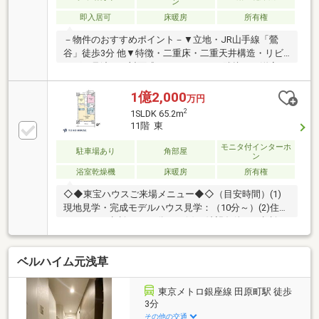
ン
即入居可
床暖房
所有権
－物件のおすすめポイント－▼立地・JR山手線「鶯
谷」徒歩3分 他▼特徴・二重床・二重天井構造・リビ
ングを見渡せる対面式キッチン・LDと隣接する洋室は
一体利用可能・回遊性を高めるWTC・約6.0帖サービ
ススペースは多用途に活用可能▼設備・複層ガラス(全
1億2,000
万円
窓)・オートロック・TVモニタ付インターホン▼2026
2
1SLDK 65.2m
年6月室内リフォーム内容【交換】キッチン、UB、洗
11階 東
面化粧台、トイレ 等【張替】全室クロス、フローリン
グ(LDK・洋室・サービススペース・廊下) 等■ ご希望
モニタ付インターホ
駐車場あり
角部屋
ン
の住まい探しをお手伝いします ━━━━━・・・物件
浴室乾燥機
床暖房
所有権
の詳細・ご相談はお気軽にお問い合わせください。
◇◆東宝ハウスご来場メニュー◆◇（目安時間）(1)
現地見学・完成モデルハウス見学：（10分～）(2)住宅
ローンのご相談：（30分～）(3)ご希望条件のご相談：
（15分～）～【今のお客様のご状況をお聞かせくださ
い】～◆新しいお家で○○○を叶えたい！◆毎月支払う
ベルハイム元浅草
住居費って自分達はいくらなら大丈夫かな。。◆歳を
重ねてもずっと安心して暮らせる場所がいい！◆購入
はしたいけど、手続きとか税金とか色々心配。。期待
東京メトロ銀座線 田原町駅 徒歩
も大きい反面、悩みや不安も多いと思います。お客様
3分
と一緒にたくさん悩んできた私達なので、なにか1つ
その他の交通