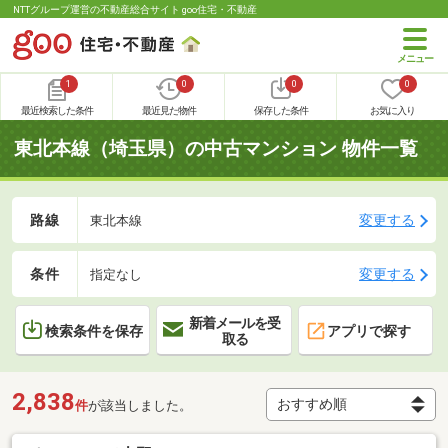
NTTグループ運営の不動産総合サイト goo住宅・不動産
1
0
0
0
最近検索した条件
最近見た物件
保存した条件
お気に入り
東北本線（埼玉県）の中古マンション 物件一覧
路線
変更する
東北本線
条件
変更する
指定なし
新着メールを受
検索条件を保存
アプリで探す
取る
2,838
件
が該当しました。