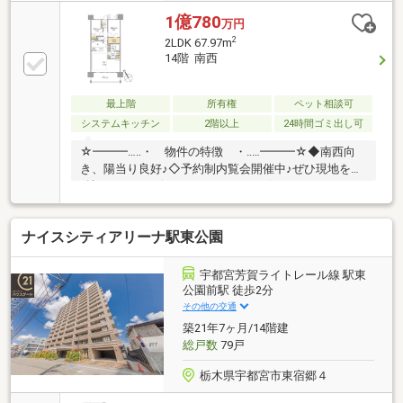
1億780
万円
2
2LDK 67.97m
14階 南西
最上階
所有権
ペット相談可
システムキッチン
2階以上
24時間ゴミ出し可
☆━━━…‥・ 物件の特徴 ・‥…━━━☆◆南西向
き、陽当り良好♪◇予約制内覧会開催中♪ぜひ現地をご
確認ください♪☆━━━…‥・ ━☆━ ・‥…
━━━☆【豊富な未公開物件情報】都内に１５店舗展
開！毎月約100件以上の仲介をしているため未公開物
ナイスシティアリーナ駅東公園
件が集まりやすいアドキャストへ是非お越し下さい。
宇都宮芳賀ライトレール線 駅東
公園前駅 徒歩2分
その他の交通
築21年7ヶ月/14階建
総戸数
79戸
栃木県宇都宮市東宿郷４