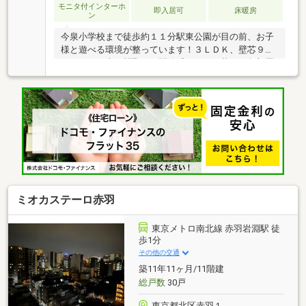
モニタ付インターホ
即入居可
床暖房
ン
今泉小学校まで徒歩約１１分駅東公園が目の前、お子
様と遊べる環境が整っています！３ＬＤＫ、壁芯９
５．２６平米の間取りで開放感あふれる暮らし角部屋
ならではの静粛性、二面に広がるバルコニーで採光・
通風ともに良好コンビニやスーパーが徒歩圏内、周辺
環境良好エントランス等の共用部は高級感があり、オ
ートロックなどセキュリティ面も充実≪現地 ご案内
可能でございます≫実際に土地の所在を確認すること
で、日当たりや、建物を建てる際のイメージがつきや
すくなりますぜひ一度、弊社スタッフと一緒に現地を
みてみませんか？お気軽にお問合せください。
ミオカステーロ赤羽
東京メトロ南北線 赤羽岩淵駅 徒
歩1分
その他の交通
築11年11ヶ月/11階建
総戸数
30戸
東京都北区赤羽１