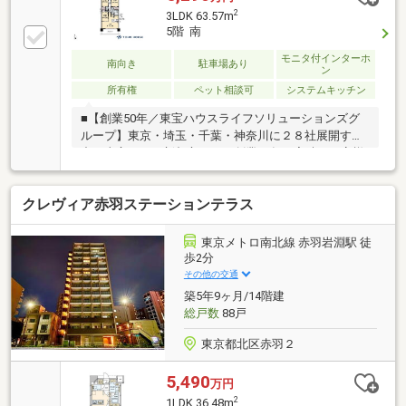
2
3LDK 63.57m
5階 南
モニタ付インターホ
南向き
駐車場あり
ン
所有権
ペット相談可
システムキッチン
■【創業50年／東宝ハウスライフソリューションズグ
ループ】東京・埼玉・千葉・神奈川に２８社展開する
中の東宝ハウス新都心です！創業50年の実績でお客様
の大切な資産をご売却・お買替え等全てをサポート致
します■【Ｔ’ｓローン】東宝ハウスフィナンシャルは
クレヴィア赤羽ステーションテラス
住信SBIネット銀行の東宝ハウス支店業務を行ってま
す。・万一の病気やケガで働けなくになったとき
は・・の対策方法・上乗せなしで３大疾病(ガン診断時
東京メトロ南北線 赤羽岩淵駅 徒
含む)・全疾病保障が付帯された提携住宅ローンをご提
歩2分
供します□365日24時間住まいの駆付けサービス（3年
その他の交通
間無料）□CLUB OFFプレミアム (多様な特別優待サー
築5年9ヶ月/14階建
ビス)□東宝ハウスCLUB
総戸数
88戸
東京都北区赤羽２
5,490
万円
2
1LDK 36.48m