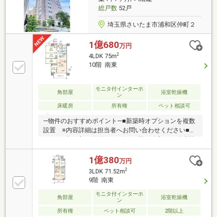
総戸数
52戸
埼玉県さいたま市浦和区仲町２
1億680
万円
2
4LDK 75m
10階 南東
モニタ付インターホ
角部屋
浴室乾燥機
ン
床暖房
所有権
ペット相談可
―物件のおすすめポイント―■新築時オプションを複数
設置 ※内容詳細は担当者へお問い合わせください■フ
レキシブルプラン採用 リビング横の洋室は可動式間
仕切り扉を採用。■居住空間に余裕をもたらす多彩な
収納スペース WIC、SIC、パントリー等■通風に配慮
1億380
万円
した窓付きのバスルーム■床段差を解消したフラット
2
3LDK 71.52m
設計■ハンズフリーキー【Tebraキー】 お子様連れや
9階 南東
お荷物が多い時も、鍵を鞄やポケットに入れたままで
解錠可能■24時間ゴミ出し可能■ペット飼育可（規則制
モニタ付インターホ
角部屋
浴室乾燥機
ン
限有）
所有権
ペット相談可
2階以上