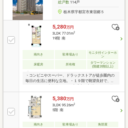
目店／徒歩1分(約70ｍ)
総戸数
114戸
栃木県宇都宮市東宿郷５
5,280
万円
2
3LDK 77.01m
19階 南
モニタ付インターホ
南向き
駐車場あり
ン
タワーマンション
床暖房
所有権
(階建20階以上)
・コンビニやスーパー、ドラックストアが徒歩圏内の
毎日の生活に便利な立地。・１９階で眺望良好で、明
るいＬＤＫで家族団らん♪・床暖房や宅配ボックス付
きの充実設備・ウォークインクローゼットもあり、荷
物の多い方も安心・今泉小学校まで徒歩約１１分と安
5,380
万円
心の通学距離・駅東公園まで徒歩約３分と近く、お散
2
3LDK 95.26m
歩コースにオススメ【ご内覧予約受付中】 ご内覧を
5階 南
ご希望の方はご希望の日時をお気軽にお申し付けくだ
さい （※こちらの物件は居住中物件となっておりま
す。事前予約をお願いいたします）
南向き
駐車場あり
角部屋