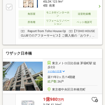
2
4SLDK 123.9m
4階 南東
モニタ付インターホ
角部屋
浴室乾燥機
ン
リフォームリノベー
所有権
ペット相談可
ション
□□ Report from Toho House Oji □□【TOHO HOUSE
CLUBでのアフターサービス】ご購入後の「おウチ」と
「お金」のご相談窓口をご用意しております！・金利
上昇時のリスクヘッジ、借換え相談、繰上返済のタイ
ミング、各種保険の見直し・・・etc・おウチの設備保
ワザック日本橋
証や定期点検、駆け付けサービス・・・etc購入前のタ
イミングは勿論、購入後のご不安につきましてもご相
談可能です！まずはお気軽に現地をご覧下さいませ。
東京メトロ日比谷線 茅場町駅 徒
物件の詳細について、ご見学希望のお客様は下記番号
歩2分
までお気軽にご連絡下さい。お問い合わせ専用フリー
その他の交通
ダイヤル ： ０１２０－８９－１０４０
築11年2ヶ月/14階建
総戸数
26戸
東京都中央区日本橋兜町
1億980
万円
2
1LDK 41.16m