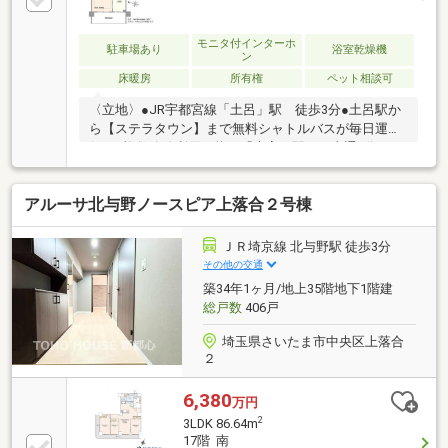
モニタ付インターホ
駐車場あり
浴室乾燥機
ン
床暖房
所有権
ペット相談可
〈立地〉●JR宇都宮線「土呂」駅 徒歩3分●土呂駅か
ら【ステラタウン】まで無料シャトルバスが毎日運
行！●複数路線利用可能な「大宮」駅まで直通3分●
小・中学校徒歩10分圏内〈マンション〉●安心のトリ
プルセキュリティ 高いセキュリティと優れた操作性
アルーサ北与野ノースピア上落合２号棟
を持つハンズフリーの【Tebraキーシステム】採用●不
在時にも便利な宅配ボックス●ペット足洗い場あり
〈専有部分〉●大容量のWIC2つ●南西向き・前面建物
ＪＲ埼京線 北与野駅 徒歩3分
ないため、日当たり良好●食器洗い乾燥機付き●遮音性
その他の交通
やメンテナンス性に配慮した二重床・二重天井
築34年1ヶ月/地上35階地下1階建
総戸数
406戸
埼玉県さいたま市中央区上落合
２
6,380
万円
2
3LDK 86.64m
17階 南