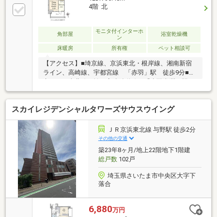
4階 北
モニタ付インターホ
角部屋
浴室乾燥機
ン
床暖房
所有権
ペット相談可
【アクセス】■埼京線、京浜東北・根岸線、湘南新宿
ライン、高崎線、宇都宮線 「赤羽」駅 徒歩9分■東
京メトロ南北線、埼玉高速鉄道線 「赤羽岩淵」駅
徒歩2分【お部屋について】■4階部分角住戸■LDK10帖
超■空室につき柔軟にご見学いただけます！■LDにエコ
スカイレジデンシャルタワーズサウスウイング
カラット■充実の設備・仕様【マンション】■2020年12
月築 ■オートロック■ホテルライクな内廊下■24時間
管理システム■宅配BOX■ペット飼育可能（細則あり）
ＪＲ京浜東北線 与野駅 徒歩2分
■複層ガラス■二重床・二重天井■24時間ゴミ出し可能
その他の交通
築23年8ヶ月/地上22階地下1階建
総戸数
102戸
埼玉県さいたま市中央区大字下
落合
6,880
万円