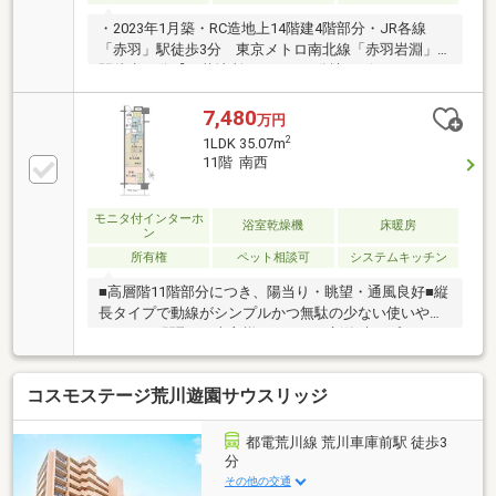
・2023年1月築・RC造地上14階建4階部分・JR各線
「赤羽」駅徒歩3分 東京メトロ南北線「赤羽岩淵」
駅徒歩11分【三菱地所レジデンス分譲 ザ・パークハ
ウスシリーズ】・南西向き角部屋・ガス温水式床暖房
（リビングダイニング部分）・ミストサウナ機能付き
7,480
万円
浴室暖房乾燥機・約0.5帖のSIC・鍵を取り出さずにオ
2
1LDK 35.07m
ートロック・玄関扉の解錠が可能なMIWAラクセスキ
11階 南西
ー・IoT対応でエアコン・床暖房・給湯機能をスマホ
で操作可能・不在時に便利な宅配ボックス・24時間
365日ゴミ出し可能・軽作業や読書などに便利なラウ
モニタ付インターホ
浴室乾燥機
床暖房
ン
ンジ（コンセント有）・ペット飼育可能（細則有）、
所有権
ペット相談可
システムキッチン
ペット足洗い場
■高層階11階部分につき、陽当り・眺望・通風良好■縦
長タイプで動線がシンプルかつ無駄の少ない使いやす
い1LDKの間取り■売主様こだわりの新築時オプション
多数有 ・エコカラット新設：リビングダイニング
（ベージュ）、洋室（グレー） ・ピクチャーレール
コスモステージ荒川遊園サウスリッジ
新設：リビングダイニング、洋室 ・ダウンライト増
設：キッチンカウンター前、洋室 ・アクセントタイ
ル新設：洗面台ミラー下（ブラック） ・手すり新
都電荒川線 荒川車庫前駅 徒歩3
設：浴室■収納豊富な間取り ・約0.6帖のシューズイ
分
ンクローゼット ・洋室部分大型クローゼット ・キ
その他の交通