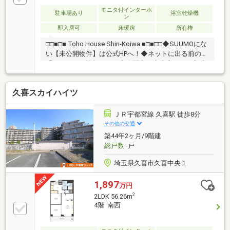
モニタ付インターホ
駐車場あり
浴室乾燥機
ン
即入居可
床暖房
所有権
□□■□■ Toho House Shin-Koiwa ■□■□□◆SUUMOにな
い【未公開物件】は公式HPへ！◆ネットに出る前の
「フライング情報」を限定公開中！◆東宝ハウス新小
岩が選ばれる3つの理由◆①【業界最低水準の提携住
宅ローン】優遇金利＆各種手数料0円！独自審査でロ
久喜スカイハイツ
ーンに強い！②【未来カレンダー】専用ソフトで将来
の資金計画を無料シミュレーション。③【ご購入後の
生涯サポート】売って終わりではなく、お引渡し後も
ＪＲ宇都宮線 久喜駅 徒歩8分
一生涯お守りします。◆HPにて【写真付きお客様の
その他の交通
声】1400件以上公開中！◆お問合せは【資料請求】又
築44年2ヶ月/9階建
は【 0120-104-581 】まで！
総戸数
-戸
埼玉県久喜市久喜中央１
1,897
万円
2
2LDK 56.26m
4階 南西