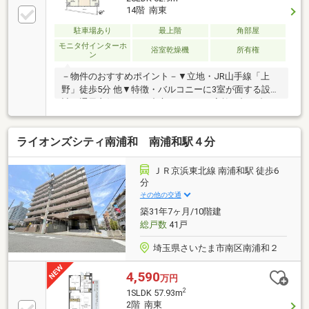
14階 南東
駐車場あり
最上階
角部屋
モニタ付インターホ
浴室乾燥機
所有権
ン
－物件のおすすめポイント－▼立地・JR山手線「上
野」徒歩5分 他▼特徴・バルコニーに3室が面する設
計、通風良好・LDKを中心とした、ご家族が顔を合わ
せやすい間取り・食洗機・浄水器搭載の対面式キッチ
ン・窓・収納付のサービススペース約5.0帖は多目的に
ライオンズシティ南浦和 南浦和駅４分
活用可能・ペット飼育可能(規則有)▼設備・床暖房
(LD)・パントリー・ミストサウナ付浴室乾燥機・オー
トロック・宅配ボックス▼2026年8月室内リフォーム
ＪＲ京浜東北線 南浦和駅 徒歩6
内容・全室クロス貼替、シーリングライト設置 他■ ご
分
希望の住まい探しをお手伝いします ━━━━━・・・
その他の交通
物件の詳細・ご相談はお気軽にお問い合わせくださ
築31年7ヶ月/10階建
い。
総戸数
41戸
埼玉県さいたま市南区南浦和２
4,590
万円
2
1SLDK 57.93m
2階 南東