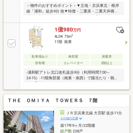
－物件のおすすめポイント－▼立地・京浜東北・根岸
線「浦和」徒歩9分 他▼特徴・二重床・二重天井構
造・ご家族が集うLDKは約14.0帖・お料理中の会話も
弾む対面式キッチン・LD部分に足元から暖まる床暖房
有・SICやWIC等、室内随所に収納スペース有・24時間
1億980
万円
ゴミ出し可能・不在時も荷物を受け取れる宅配ボック
2
4LDK 75m
ス有▼設備・食洗機／ディスポーザー・浴室乾燥機・
11階 南東
TVモニタ付インターホン▼周辺環境・まいばすけっと
浦和仲町3丁目店 徒歩6分(約450m)■ ご希望の住まい探
しをお手伝いします ━━━━━・・・物件の詳細・ご
駐車場あり
角部屋
床暖房
相談はお気軽にお問い合わせください。
所有権
エレベーター
2階以上
-浦和駅アトレ北口改札徒歩9分（利用時間7:00～
24:15）-11階角部屋（南東・南西）で陽当たり・眺
望・通風良好、駅徒歩10分の2022年築、4LDKとなり
ます！▼特徴・二重床、二重天井・LOW-E複層ガラ
ス・Tebraキー（非接触キー）・浴室暖房乾燥機・キ
ＴＨＥ ＯＭＩＹＡ ＴＯＷＥＲＳ ７階
ッチン天板フィオレストーン・ハイパーガラスコート
トップコンロ・ホーロークリーンレンジフード・タッ
チレス水栓・ペット飼育可（細則有）・西側窓から富
ＪＲ京浜東北線 大宮駅 徒歩11分
士山、南側窓から戸田橋花火大会が望める（共に天候
その他の交通
による）・バルコニー隣戸境がコンクリート＆隔て板
築17年9ヶ月/22階建
の為プライバシー性が高い弊社HPに掲載の詳細情報を
総戸数
238戸