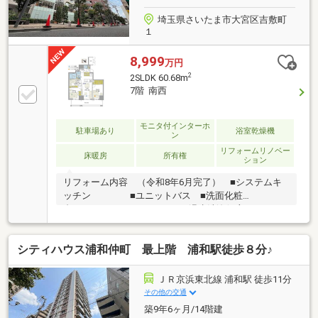
是非ご確認ください！
埼玉県さいたま市大宮区吉敷町
１
8,999
万円
2
2SLDK 60.68m
7階 南西
モニタ付インターホ
駐車場あり
浴室乾燥機
ン
リフォームリノベー
床暖房
所有権
ション
リフォーム内容 （令和8年6月完了） ■システムキ
ッチン ■ユニットバス ■洗面化粧
台 ■トイレ（温水洗浄便座） ■フロ
ーリング、建具・玄関収納、収納棚、洗濯水栓、防水
パン、壁・天井クロス、フロアタイル、エアコン（1
シティハウス浦和仲町 最上階 浦和駅徒歩８分♪
基）、照明器具、スイッチ・コンセント□住信SBI代理
事業 東宝ハウスフィナンシャル（T.sローン）□auじぶ
ん銀行（指定不動産会社） ▼8月実行金利
ＪＲ京浜東北線 浦和駅 徒歩11分
1.130％ ※所定のガンと診断されたら住宅ローン残
その他の交通
高が0円になる『ガン団信』がついた金利です□365日
築9年6ヶ月/14階建
24時間住まいの駆付けサービス（3年間無料） □東宝ハ