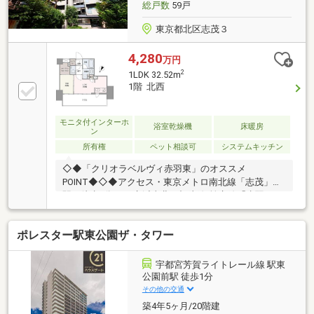
総戸数
59戸
東京都北区志茂３
4,280
万円
2
1LDK 32.52m
1階 北西
モニタ付インターホ
浴室乾燥機
床暖房
ン
所有権
ペット相談可
システムキッチン
◇◆「クリオラベルヴィ赤羽東」のオススメ
POINT◆◇◆アクセス・東京メトロ南北線「志茂」
駅 徒歩1分・JR京浜東北・根岸線/埼京線「赤羽」
駅 徒歩16分 他◆2019年2月築、総戸数59戸。◆階下
への足音や生活音を気にせず過ごせる1階住戸。◆LDK
ポレスター駅東公園ザ・タワー
と洋室は、シチュエーションに合わせて一体利用可
能。◆WIC＆SIC付き。住空間を広々お使いいただけま
す。◆オートロック・24時間ゴミ出し可・宅配ボック
宇都宮芳賀ライトレール線 駅東
スなど共用設備が充実。◆ペット飼育可能(規約制限
公園前駅 徒歩1分
有)。◆買い物施設や商店街が徒歩10分圏内に揃う、
その他の交通
利便性の良さも魅力。◆周辺環境・ローソン志茂三丁
築4年5ヶ月/20階建