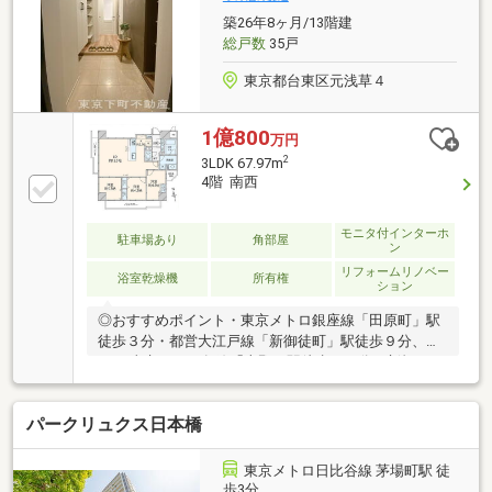
でも良いアドバイスができたらと思っています。是非
築26年8ヶ月/13階建
ご相談ください。
総戸数
35戸
東京都台東区元浅草４
1億800
万円
2
3LDK 67.97m
4階 南西
モニタ付インターホ
駐車場あり
角部屋
ン
リフォームリノベー
浴室乾燥機
所有権
ション
◎おすすめポイント・東京メトロ銀座線「田原町」駅
徒歩３分・都営大江戸線「新御徒町」駅徒歩９分、
JR・東京メトロ各線「上野」駅徒歩１０分・新規フル
リノベーション実施（令和８年５月完成）・三方角部
屋につき陽当たり・通風良好♪・食洗機・浴室乾燥
パークリュクス日本橋
機・追焚機能など充実の室内設備・オートロック・宅
配ボックス完備・蔵前小学校が徒歩圏内のファミリー
向け住環境■本日のご案内可能！資料請求・住宅ロー
東京メトロ日比谷線 茅場町駅 徒
ンのご相談・内覧希望等はお気軽にお問い合わせくだ
歩3分