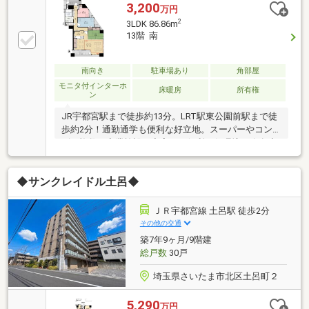
3,200
万円
2
3LDK 86.86m
13階 南
南向き
駐車場あり
角部屋
モニタ付インターホ
床暖房
所有権
ン
JR宇都宮駅まで徒歩約13分。LRT駅東公園前駅まで徒
歩約2分！通勤通学も便利な好立地。スーパーやコン
ビニ複数、商業施設が充実した便利な住環境。今泉小
まで徒歩約10分と、お子様の登下校も安心できる距離
です。休日の運動やお散歩には、徒歩約2分の駅東公
◆サンクレイドル土呂◆
園がおすすめ。眺望良好13階角部屋。南と東から二面
採光の明るいリビング・ダイニングは約17帖のゆとり
の広さ。1.25坪の広い浴室、床暖房やディスポーザー
ＪＲ宇都宮線 土呂駅 徒歩2分
など設備充実！≪ご内覧予約受付中≫ 実際に物件を
その他の交通
ご確認いただくことで、住んでみてからのイメージな
築7年9ヶ月/9階建
ど湧きやすくなります♪ ご内覧ご希望の方はご希望
総戸数
30戸
の日時をお気軽にお申し付けください^^
埼玉県さいたま市北区土呂町２
5,290
万円