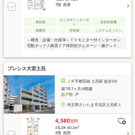
7階 南東
モニタ付インターホ
角部屋
浴室乾燥機
ン
床暖房
所有権
システムキッチン
～構造・設備・仕様等～ＴＶモニター付インターホン
宅配ボックス耐震ドア枠防犯サムターン・鎌デッドボ
ルト玄関錠二重床・二重天井複層ガラス（ペアガラ
ス 窓の一部を除く）24時間低風量換気システム追焚
機能付給湯器フルオートバス浴室換気乾燥機ＴＥＳ式
プレシス大宮土呂
床暖房（ＬＤ）カウンターキッチン（浄水器付）～交
通アクセス～・東京メトロ日比谷線・東西線「茅場
町」駅 徒歩2分・都営浅草線・東京メトロ銀座線・
ＪＲ宇都宮線 土呂駅 徒歩3分
東西線「日本橋」駅 徒歩3分・東京メトロ銀座線・
築7年7ヶ月/6階建
半蔵門線「三越前」駅 徒歩7分・JR山手線「東京」
総戸数
-戸
駅 徒歩12分
埼玉県さいたま市北区土呂町１
4,580
万円
2
2SLDK 60.2m
3階 南西