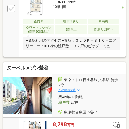
2
3LDK 80.25m
10階 南
南向き
駐車場あり
所有権
タワーマンション
2階以上
間取り図有り
(階建20階以上)
■３駅利用のアクセス■間取：３ＬＤＫ＋ＳＩＣ＋エア
リーコート■１棟の総戸数１０２戸のビッグコミュニ
ティ■眺望良好な１０階部分■全居室がバルコニーに接
面した３ＬＤＫ■２面採光のＬＤ（約１２．９畳）■Ｌ
字型キッチン（約４．３畳）■洋室（約７畳）に２連
ヌーベルメゾン鶯谷
クローゼット×２箇所■玄関周りをスッキリと収納でき
るＳＩＣ■ポーチにベンチ有■バルコニーにスロップシ
ンク■ペット飼育可※別途細則有■２０２６年８月末新
東京メトロ日比谷線 入谷駅 徒歩
規内装リフォーム完了予定【交換】トイレ【張替え】
2分
天井・壁クロス（全室）【その他】ハウスクリーニン
その他の交通
グ
築45年/13階建
総戸数
27戸
東京都台東区下谷２
8,798
万円