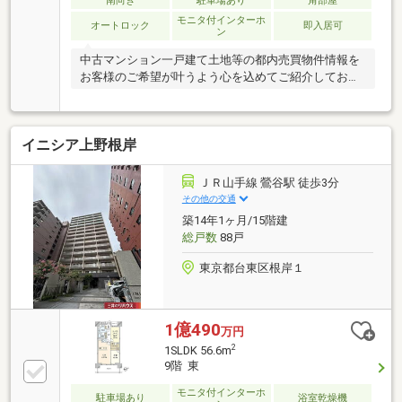
南向き
駐車場あり
角部屋
ダイヤル：０１２０ー９９８ー１１８】までお気軽に
モニタ付インターホ
オートロック
即入居可
ン
どうぞ♪
中古マンション一戸建て土地等の都内売買物件情報を
お客様のご希望が叶うよう心を込めてご紹介しており
ます
イニシア上野根岸
ＪＲ山手線 鶯谷駅 徒歩3分
その他の交通
築14年1ヶ月/15階建
総戸数
88戸
東京都台東区根岸１
1億490
万円
2
1SLDK 56.6m
9階 東
モニタ付インターホ
駐車場あり
浴室乾燥機