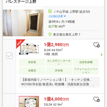
パレステージ上野
ＪＲ山手線 上野駅 徒歩5分
その他の交通
築9年8ヶ月/14階建
総戸数
60戸
東京都台東区上野７
1億2,980
万円
2
3LDK 64.53m
10階 南西
モニタ付インターホ
角部屋
浴室乾燥機
ン
リフォームリノベー
床暖房
所有権
ション
【新規内装リノベーション済！】・キッチン交換…
W2100/浄水器/食器洗い乾燥機・洗面化粧台交換 ・
浴室交換…1317サイズ/換気乾燥暖房機/追焚き・床暖
房新規交換(LD) ・トイレ交換 ・給湯器新規交
換 ・エアコン新規交換(LDK) 等・全居室二重サッ
1億4,000
万円
シ新規設置～アフターサービス延長保証あり～お引き
2
2SLDK 62.9m
渡し後に発生した対象設備の故障についての修理・交