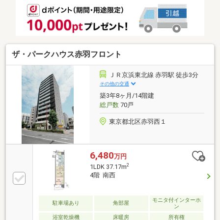
動産仲介業初の住信SBIネット銀行支店。金利と保障
が更に充実したオリジナル提携住宅ローンをお届けし
ます■未来カレンダー東宝ハウス独自開発ライフシミ
ュレーションソフト。ローン完済まで家計収支を視え
る化し将来のリスクや不安を対策します
ザ・パークハウス赤羽フロント
ＪＲ京浜東北線 赤羽駅 徒歩3分
その他の交通
築3年8ヶ月/14階建
総戸数
70戸
東京都北区赤羽西１
6,480
万円
2
1LDK 37.17m
4階 南西
モニタ付インターホ
駐車場あり
角部屋
ン
浴室乾燥機
床暖房
所有権