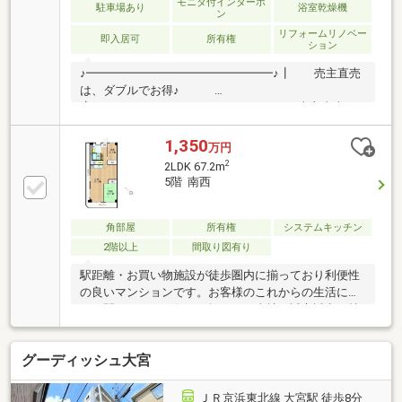
モニタ付インターホ
駐車場あり
浴室乾燥機
ン
リフォームリノベー
即入居可
所有権
ション
♪━━━━━━━━━━━━━━━━♪┃ 売主直売
は、ダブルでお得♪
┃♪━━━━━━━━━━━━━━━━♪■売主直売の
ため、諸費用が削減できます♪手数料が発生しないた
め、その分購入費を抑えられます！！その分で、家
1,350
万円
具・家電をグレードアップ可能□売主直売のため、新
2
2LDK 67.2m
生活スタート後も安心♪販売から引き渡し後のアフタ
5階 南西
ーフォローまで弊社が一括サポート！！◇◆住宅ロー
ン相談会実施中◇◆随時住宅ローン相談会を開催して
おります♪15社以上の金融機関からお客様に最適な金
角部屋
所有権
システムキッチン
融機関とプランをご提案させていただきます。
2階以上
間取り図有り
駅距離・お買い物施設が徒歩圏内に揃っており利便性
の良いマンションです。お客様のこれからの生活に大
きく関わってくる住まい探しを、当社が誠心誠意を持
ってお手伝いいたします。また、リフォームの相談も
弊社にお任せください。ぜひお客様の住まいに対する
グーディッシュ大宮
こだわりをお聞かせください(^_^)
ＪＲ京浜東北線 大宮駅 徒歩8分