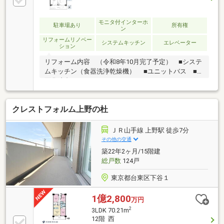
モニタ付インターホ
駐車場あり
所有権
ン
リフォームリノベー
システムキッチン
エレベーター
ション
リフォーム内容 （令和8年10月完了予定） ■システ
ムキッチン（食器洗浄乾燥機） ■ユニットバス ■洗
面化粧台 ■トイレ ■フローリング、
建具、配管更新□住信SBI代理事業 東宝ハウスフィナン
シャル（T.sローン）□auじぶん銀行（指定不動産会
クレストフォルム上野の杜
社） ▼8月実行金利1.130％ ※所定のガンと診断
されたら住宅ローン残高が0円になる『ガン団信』が
ついた金利です□365日24時間住まいの駆付けサービス
ＪＲ山手線 上野駅 徒歩7分
（3年間無料） □東宝ハウスCLUB アフターサービス
その他の交通
築22年2ヶ月/15階建
総戸数
124戸
東京都台東区下谷１
1億2,800
万円
2
3LDK 70.21m
12階 西