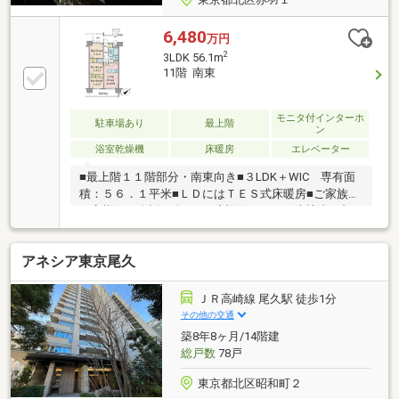
6,480
万円
2
3LDK 56.1m
11階 南東
モニタ付インターホ
駐車場あり
最上階
ン
浴室乾燥機
床暖房
エレベーター
■最上階１１階部分・南東向き■３LDK＋WIC 専有面
積：５６．１平米■ＬＤにはＴＥＳ式床暖房■ご家族や
お客様との会話も楽しめる対面キッチン■来訪者の顔
を確認できるTVモニター付インターホン■ご不在でも
荷物を受け取れる宅配BOX■二重床・二重天井～周辺
アネシア東京尾久
環境～●北区立赤羽小学校…約345ｍ ●北区立赤羽岩
淵中学校…約751ｍ ●北区立赤羽東公園…約215ｍ ●
まいばすけっと 赤羽岩淵駅前店…約141ｍ ●セブン-イ
ＪＲ高崎線 尾久駅 徒歩1分
レブン 赤羽岩淵駅前店…約220ｍ※その他月額費用 地
その他の交通
代：4787円、ハイセクト利用料：1404円、町会費：
築8年8ヶ月/14階建
100円
総戸数
78戸
東京都北区昭和町２