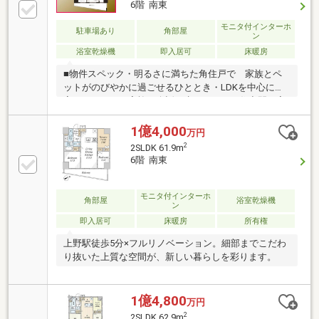
6階 南東
換保証期間が通常２年のところ、５年に延長可能！
（※諸条件あり）詳細は担当者までお問合せくださ
モニタ付インターホ
駐車場あり
角部屋
ン
い！＝マンション設備＝エレベーター/防犯カメラ/オ
浴室乾燥機
即入居可
床暖房
ートロック/宅配ボックス24時間ゴミ出し可/モニター
付きインターホン 等
■物件スペック・明るさに満ちた角住戸で 家族とペ
ットがのびやかに過ごせるひととき・LDKを中心に各
室へつながり 家族の会話が生まれやすい住空間・家
具・エアコン・照明が整い 家族とペットですぐに心
地よく始める新生活■立地・保育園徒歩5分、小学校徒
1億4,000
万円
歩10分圏内 子育てに寄り添うロケーションです・
2
2SLDK 61.9m
「エキュート」「マルイ」「アトレ」を使い分け 暮
6階 南東
らしに寄り添う買い物環境■共用部・オートロック、
宅配ボックス完備■かんたんネット予約がお勧めです
（1）【見学予約する】ボタンをタップ（2）ご希望の
モニタ付インターホ
角部屋
浴室乾燥機
ン
見学日時・集合場所をクリックで 予約完了
即入居可
床暖房
所有権
上野駅徒歩5分×フルリノベーション。細部までこだわ
り抜いた上質な空間が、新しい暮らしを彩ります。
1億4,800
万円
2
2SLDK 62.9m