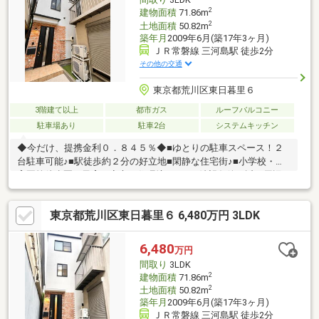
2
建物面積
71.86m
2
土地面積
50.82m
築年月
2009年6月(築17年3ヶ月)
ＪＲ常磐線 三河島駅 徒歩2分
その他の交通
東京都荒川区東日暮里６
3階建て以上
都市ガス
ルーフバルコニー
駐車場あり
駐車2台
システムキッチン
◆今だけ、提携金利０．８４５％◆■ゆとりの駐車スペース！２
台駐車可能♪■駅徒歩約２分の好立地■閑静な住宅街♪■小学校・保
育園等徒歩圏！子育て安心の住環境！○ ご希望条件に近い周辺
物件も、ご一緒にご案内致します！○ 宅建士による物件説明、
地元で１０年以上の業界経験者が地域の特徴をご案内！○ 平日
東京都荒川区東日暮里６ 6,480万円 3LDK
や夜でもお客様に合わせてご案内可能！予約で水曜も可能！〇
朝夕！涼しい時間にゆったり貸し切り見学も予約受付中！
6,480
万円
間取り
3LDK
2
建物面積
71.86m
2
土地面積
50.82m
築年月
2009年6月(築17年3ヶ月)
ＪＲ常磐線 三河島駅 徒歩2分