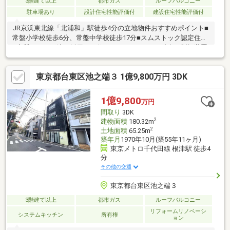
3階建て以上
都市ガス
ルーフバルコニー
駐車場あり
設計住宅性能評価付
建設住宅性能評価付
JR京浜東北線「北浦和」駅徒歩4分の立地物件おすすめポイント■
常盤小学校徒歩6分、常盤中学校徒歩17分■スムストック認定住宅
■木質パネル工法を採用した住まい■ミサワホーム独自の制振装置
「ＭＧＥＯ（エムジオ）」搭載■ダイニング天井高 約2.9ｍ■リビ
ングには床暖房を完備【周辺施設】■常盤こころ保育園 徒歩６
東京都台東区池之端３ 1億9,800万円 3DK
分■まいばすけっと 北浦和駅南店 徒歩3分■ファミリーマート 北
浦和駅西口店 徒歩4分■星内科クリニック 徒歩4分■北浦和公
園 徒歩4分
1億9,800
万円
間取り
3DK
2
建物面積
180.32m
2
土地面積
65.25m
築年月
1970年10月(築55年11ヶ月)
東京メトロ千代田線 根津駅 徒歩4
分
その他の交通
東京都台東区池之端３
3階建て以上
都市ガス
ルーフバルコニー
リフォームリノベーシ
システムキッチン
所有権
ョン