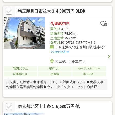
イレ：2箇所有、どちらも手洗い場付 浴室：浴室暖房乾燥機付
■2階には広々としたホールを設置(便利なホスクリーン付)■洋室に
埼玉県川口市並木３ 4,880万円 3LDK
は一部、重量家具用床補強済■ゆとりある天井高 (LD約2，
400mm 主寝室約2，600mm 洋室約2，500mm)■東京メトロ千代田
線「根津」駅 徒歩4分
4,880
万円
間取り
3LDK
2
建物面積
78.97m
2
土地面積
39.44m
築年月
2019年2月(築7年7ヶ月)
ＪＲ京浜東北線 西川口駅 徒歩5分
その他の交通
埼玉県川口市並木３
3階建て以上
都市ガス
ルーフバルコニー
駐車場あり
所有権
即入居可
～充実した設備～◆床暖房（LDK）◇対面式キッチン◆食器洗浄
乾燥機◇浴室換気乾燥機◆ウォークインクローゼット◇納戸
◆TVモニター付きインターホン◇ダブルオートロック◆宅配ボッ
クス徒歩圏内にスーパー、コンビニ、ドラッグストア、公園が点
在している生活ワンパッケージ街区です。まずはお気軽に現地を
東京都北区上十条１ 6,680万円 他
ご覧下さいませ。物件の詳細について、ご見学希望のお客様は下
記番号までお気軽にご連絡下さい。お問い合わせ専用フリーダイ