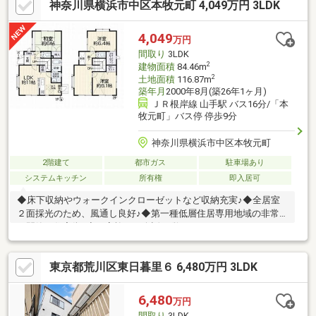
神奈川県横浜市中区本牧元町 4,049万円 3LDK
＊『転職したばかりの方』や『外国人の方』でも、まずは一度ご
相談お任せください。多数の提携銀行からご提案させていただき
ます！英語、中国語対応可能。＊無料送迎だ歓迎です＊猛暑が続
4,049
万円
く中当社で無料送迎を行っております。お気軽にお問合せ下さ
間取り
3LDK
い。
2
建物面積
84.46m
2
土地面積
116.87m
築年月
2000年8月(築26年1ヶ月)
ＪＲ根岸線 山手駅 バス16分/「本
牧元町」バス停 停歩9分
神奈川県横浜市中区本牧元町
2階建て
都市ガス
駐車場あり
システムキッチン
所有権
即入居可
◆床下収納やウォークインクローゼットなど収納充実♪◆全居室
２面採光のため、風通し良好♪◆第一種低層住居専用地域の非常
に閑静な住宅街♪◆ご家族との会話が弾むカウンターキッチン
♪【株式会社リビングライフ】創業35年の信頼で未公開情報多数
のリビングライフがご紹介します。宅建士×FP×住宅ローンアドバ
東京都荒川区東日暮里６ 6,480万円 3LDK
イザーの資格を併せ持つ『ライフ・エキスパート・プランナー』
がお客様の老後も見据えたライフプランを無料作成。お気軽にご
相談下さい！☆物件のお問合せは〈0120-554-077〉☆
6,480
万円
間取り
3LDK