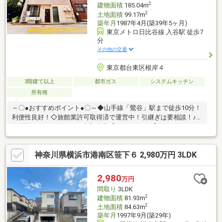
2
建物面積
185.04m
2
土地面積
99.17m
築年月
1987年4月(築39年5ヶ月)
東京メトロ日比谷線 入谷駅 徒歩7
分
その他の交通
東京都台東区根岸４
3階建て以上
都市ガス
システムキッチン
所有権
～〇●おすすめポイント●〇～◆山手線「鶯谷」駅まで徒歩10分！
利便性良好！◇旅館業許可取得済で運営中！引継ぎは要相談！♪
物件詳細はアドキャスト上野支店【0120-917-091】まで
♪◇◆◇◆◇◆◇◆◇◆◇◆◇◆◇◆◇◆◇◆◇◆◇◆◇◆
【物件調査報告書】本物件に関する独自の物件調査報告書を作成
神奈川県横浜市港南区笹下６ 2,980万円 3LDK
します。重要事項説明に載らないような住んでから気になる事項
を色々な角度から調査して、お客様にとっての購入リスクの有無
を徹底的に確認して提供します
2,980
万円
♪◇◆◇◆◇◆◇◆◇◆◇◆◇◆◇◆◇◆◇◆◇◆◇◆◇◆
間取り
3LDK
2
建物面積
81.93m
2
土地面積
84.63m
築年月
1997年9月(築29年)