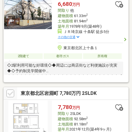
ヤル 【0120-104-633】
6,680
万円
間取り
他
2
建物面積
61.33m
2
土地面積
81.94m
築年月
1978年9月(築48年)
ＪＲ埼京線 十条駅 徒歩5分
その他の交通
東京都北区上十条１
2階建て
都市ガス
所有権
◇2駅利用可能な好環境◇◆周辺には商店街など利便施設が充実
◆◇予約制見学開催中
◇◇◆◇◆◇◆◇◆◇◆◇◆◇◆◇◆◇◆◇◆◇◆◇◆◇◆【ラ
イフプラン】本物件においての住宅ローンシミュレーションはも
ちろん、本物件購入後１０～２０年後のライフサイクルの変化を
東京都北区岩淵町 7,780万円 2SLDK
見据えた長期的なライフプランシミュレーションを実施します。
【物件調査報告書】本物件に関する独自の物件調査報告書を作成
します。重要事項説明に載らないような住んでから気になる事項
7,780
万円
を色々な角度から調査して、お客様にとっての購入リスクの有無
間取り
2SLDK
を徹底的に確認して提供します。
2
建物面積
92.58m
◇◆◇◆◇◆◇◆◇◆◇◆◇◆◇◆◇◆◇◆◇◆◇
2
土地面積
81.18m
築年月
2021年12月(築4年9ヶ月)