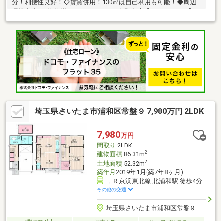
分！利便性良好！◇賃貸併用！130㎡は自己利用も可能！◆周辺
環境充実！♪物件詳細はアドキャスト上野支店【0120-917-091】ま
で
♪◇◆◇◆◇◆◇◆◇◆◇◆◇◆◇◆◇◆◇◆◇◆◇◆◇◆【ラ
イフプラン】本物件においての住宅ローンシミュレーションはも
ちろん、本物件購入後１０～２０年後のライフサイクルの変化を
見据えた長期的なライフプランシミュレーションを実施します
♪◇◆◇◆◇◆◇◆◇◆◇◆◇◆◇◆◇◆◇◆◇◆◇◆◇◆
埼玉県さいたま市浦和区常盤９ 7,980万円 2LDK
7,980
万円
間取り
2LDK
2
建物面積
86.31m
2
土地面積
52.32m
築年月
2019年1月(築7年8ヶ月)
ＪＲ京浜東北線 北浦和駅 徒歩4分
その他の交通
埼玉県さいたま市浦和区常盤９