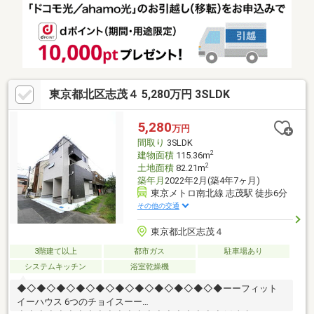
アクセス※民泊不可となります■資料請求・資金計画のご相談等は
お気軽にお問い合わせください！■お問い合わせは【フリーダイ
ヤル：０１２０ー９９８ー１１８】までお気軽にどうぞ♪
東京都北区志茂４ 5,280万円 3SLDK
5,280
万円
間取り
3SLDK
2
建物面積
115.36m
2
土地面積
82.21m
築年月
2022年2月(築4年7ヶ月)
東京メトロ南北線 志茂駅 徒歩6分
その他の交通
東京都北区志茂４
3階建て以上
都市ガス
駐車場あり
システムキッチン
浴室乾燥機
◆◇◆◇◆◇◆◇◆◇◆◇◆◇◆◇◆◇◆◇◆ーーフィット
イーハウス 6つのチョイスーー