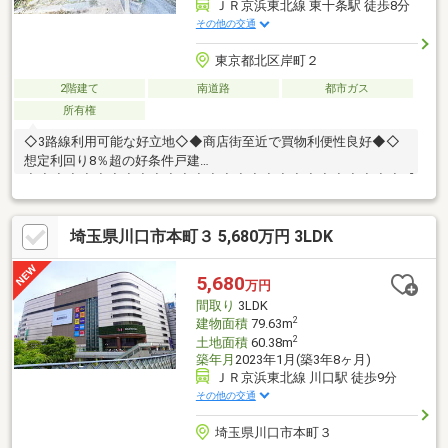
ＪＲ京浜東北線 東十条駅 徒歩8分
その他の交通
東京都北区岸町２
2階建て
南道路
都市ガス
所有権
◇3路線利用可能な好立地◇◆商店街至近で買物利便性良好◆◇
想定利回り8％超の好条件戸建
◇◇◆◇◆◇◆◇◆◇◆◇◆◇◆◇◆◇◆◇◆◇◆◇◆◇◆【ラ
イフプラン】本物件においての住宅ローンシミュレーションはも
ちろん、本物件購入後１０～２０年後のライフサイクルの変化を
埼玉県川口市本町３ 5,680万円 3LDK
見据えた長期的なライフプランシミュレーションを実施します。
【物件調査報告書】本物件に関する独自の物件調査報告書を作成
します。重要事項説明に載らないような住んでから気になる事項
5,680
万円
を色々な角度から調査して、お客様にとっての購入リスクの有無
間取り
3LDK
を徹底的に確認して提供します。
2
建物面積
79.63m
◇◆◇◆◇◆◇◆◇◆◇◆◇◆◇◆◇◆◇◆◇◆◇
2
土地面積
60.38m
築年月
2023年1月(築3年8ヶ月)
ＪＲ京浜東北線 川口駅 徒歩9分
その他の交通
埼玉県川口市本町３