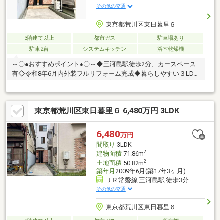
その他の交通
東京都荒川区東日暮里６
3階建て以上
都市ガス
駐車場あり
駐車2台
システムキッチン
浴室乾燥機
～〇●おすすめポイント●〇～◆三河島駅徒歩2分、カースペース
有◇令和8年6月内外装フルリフォーム完成◆暮らしやすい３LDK
一戸建◇同仕様モデルハウスのご案内や建物プレゼンテーション
も随時受付中♪♪物件詳細はアドキャスト上野支店【0120-917-
091】まで
東京都荒川区東日暮里６ 6,480万円 3LDK
♪◇◆◇◆◇◆◇◆◇◆◇◆◇◆◇◆◇◆◇◆◇◆◇◆◇◆【ラ
イフプラン】本物件においての住宅ローンシミュレーションはも
ちろん、本物件購入後１０～２０年後のライフサイクルの変化を
6,480
万円
見据えた長期的なライフプランシミュレーションを実施します
間取り
3LDK
♪◇◆◇◆◇◆◇◆◇◆◇◆◇◆◇◆◇◆◇◆◇◆◇◆◇◆
2
建物面積
71.86m
2
土地面積
50.82m
築年月
2009年6月(築17年3ヶ月)
ＪＲ常磐線 三河島駅 徒歩3分
その他の交通
東京都荒川区東日暮里６