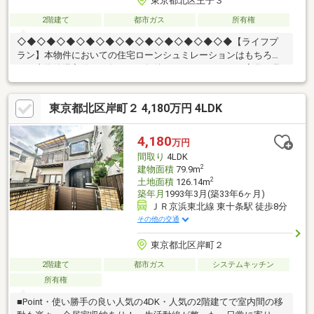
東京都北区王子３
2階建て
都市ガス
所有権
◇◆◇◆◇◆◇◆◇◆◇◆◇◆◇◆◇◆◇◆◇◆【ライフプ
ラン】本物件においての住宅ローンシュミレーションはもちろ
ん、本物件購入後１０年～２０年後のライフサイクルの変化を見
据えた長期的なライフプランシュミレーションを実施します。
【物件調査報告書】本物件に関する独自の物件調査報告書を作成
東京都北区岸町２ 4,180万円 4LDK
します。重要事項説明に載らないような住んでから気になる事項
を色々な角度から調査してお客様にとっての購入リスクの有無を
徹底的に確認して提供します。
4,180
万円
間取り
4LDK
2
建物面積
79.9m
2
土地面積
126.14m
築年月
1993年3月(築33年6ヶ月)
ＪＲ京浜東北線 東十条駅 徒歩8分
その他の交通
東京都北区岸町２
2階建て
都市ガス
システムキッチン
所有権
■Point・使い勝手の良い人気の4DK・人気の2階建てで室内間の移