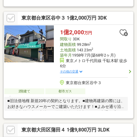
◆◇◆◇◆◇◆◇◆◇◆◇◆◇◆◇◆◇◆◇◆(1)東京メトロ
南北線「志茂」駅まで徒歩6分、JR「赤羽」駅まで徒歩18分。(2)
スーパーまで徒歩4分と利便性に恵まれたエリア。小学校徒歩3
東京都台東区谷中３ 1億2,000万円 3DK
分、公園徒歩1分と子育て世帯にも◎(3)家族の会話が弾む対面式
キッチン＆リビング階段が採用されています。(4)玄関にはシュー
ズインクロークが設置され、家族の靴をすっきり収納できます。
1億2,000
万円
(5)玄関ホールにはセカンド洗面が設置され、衛生面に配慮されて
間取り
3DK
います。(6)屋根付きのカースペースが1台分備えられています。
2
建物面積
99.28m
自転車置き場としても活用可能。
2
土地面積
143.23m
築年月
1958年7月(築68年2ヶ月)
東京メトロ千代田線 千駄木駅 徒歩
6分
その他の交通
東京都台東区谷中３
2階建て
都市ガス
■旧法借地権 新規20年の契約となります。■建物再建築の際には、
お好きなハウスメーカーでご建築いただけます！■よみせ通り沿
いの視認性の良い立地！！前面道路8ｍ以上！！■JR山手線『西日
暮里』駅徒歩7分、『日暮里』徒歩9分！！※新地代について：固
定資産税・都市計画税合計の3倍（年額）の12分の1が月額地代と
東京都大田区蒲田４ 1億9,800万円 3LDK
なる予定です。※建替え承諾料について：建築する建物の建築確
認申請上の延床面積に対し、堅固建物の場合：12万円／坪、非堅