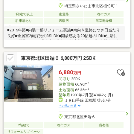
埼玉県さいたま市北区植竹町１
3階建て以上
南道路
都市ガス
駐車場あり
床暖房
浴室乾燥機
■2015年築■内装一部リフォーム実施■南向き道路につき日当たり
良好■全居室2面採光の3SLDK■開放感ある20帖超のLDK■生活に配
慮した間取り■TES温水式床暖房 ■浴室換気乾燥機■食器洗い乾
燥機■モニター付インターフォン
東京都北区田端６ 6,880万円 2SDK
6,880
万円
間取り
2SDK
2
建物面積
66.96m
2
土地面積
65.35m
築年月
1983年7月(築43年2ヶ月)
ＪＲ山手線 田端駅 徒歩7分
その他の交通
東京都北区田端６
2階建て
都市ガス
所有権
リフォームリノベーシ