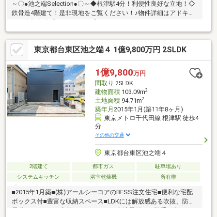
～〇●池之端Selection●〇～◆根津駅4分！利便性良好な立地！◇
鉄骨造4階建て！是非現地をご覧ください！♪物件詳細はアドキャ
スト上野支店【0120-917-091】まで
♪◇◆◇◆◇◆◇◆◇◆◇◆◇◆◇◆◇◆◇◆◇◆◇◆◇◆【物
件調査報告書】本物件に関する独自の物件調査報告書を作成しま
東京都台東区池之端４ 1億9,800万円 2SLDK
す。重要事項説明に載らないような住んでから気になる事項を
色々な角度から調査して、お客様にとっての購入リスクの有無を
徹底的に確認して提供します
1億9,800
万円
♪◇◆◇◆◇◆◇◆◇◆◇◆◇◆◇◆◇◆◇◆◇◆◇◆◇◆
間取り
2SLDK
2
建物面積
103.09m
2
土地面積
94.71m
築年月
2015年1月(築11年8ヶ月)
東京メトロ千代田線 根津駅 徒歩4
分
その他の交通
東京都台東区池之端４
2階建て
都市ガス
駐車場あり
システムキッチン
浴室乾燥機
所有権
■2015年1月築■(株)アールシーコアのBESS注文住宅■便利な宅配
ボックス付■豊富な収納スペース■LDKには解放感ある吹抜、防火
電動シャッター■水回り キッチン：食洗器付き、勝手口有 ト