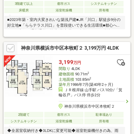
3階建て以上
都市ガス
システムキッチン
床暖房
浴室乾燥機
所有権
■2023年築・室内大変きれいな築浅戸建■JR「川口」駅徒歩9分の
好立地■「ららテラス川口」を普段使いできる生活環境■都心へア
クセス良好・通勤通学も快適■即入居可（相談）・ぜひ現地をご
覧ください
神奈川県横浜市中区本牧町２ 3,199万円 4LDK
3,199
万円
間取り
4LDK
2
建物面積
90.71m
2
土地面積
103.85m
築年月
1986年7月(築40年2ヶ月)
ＪＲ根岸線 山手駅 バス10分/「箕
輪谷戸」バス停 停歩2分
神奈川県横浜市中区本牧町２
2階建て
都市ガス
駐車場あり
システムキッチン
浴室乾燥機
所有権
◆全居室収納付き◆3LDKに変更可能◆浴室乾燥機付きの為、雨