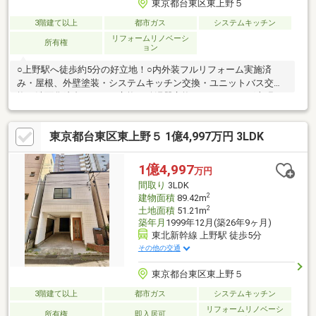
東京都台東区東上野５
3階建て以上
都市ガス
システムキッチン
リフォームリノベーシ
所有権
ョン
○上野駅へ徒歩約5分の好立地！○内外装フルリフォーム実施済
み・屋根、外壁塗装・システムキッチン交換・ユニットバス交
換・洗面化粧台、トイレ交換・給湯器交換・フローリング上張
り・クロス張替え・宅配ボックス設置・防蟻処理 等○駐車スペ
ース有り○ご都合に合わせて現地ご見学いただけます。 お気軽
東京都台東区東上野５ 1億4,997万円 3LDK
にお問い合わせください！
1億4,997
万円
間取り
3LDK
2
建物面積
89.42m
2
土地面積
51.21m
築年月
1999年12月(築26年9ヶ月)
東北新幹線 上野駅 徒歩5分
その他の交通
東京都台東区東上野５
3階建て以上
都市ガス
システムキッチン
リフォームリノベーシ
所有権
即入居可