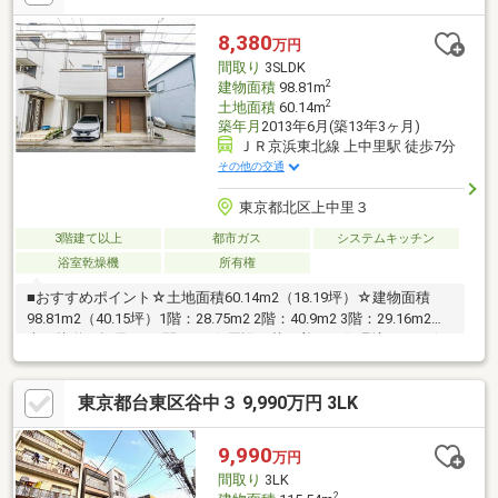
面鏡付き洗面化粧台設置。・設計・建設性能評価書、耐震等級3取
得（2024年8月新築時取得、現在の性能を証明するものではござ
8,380
万円
いません。）・土地面積は、路地上部分約22.54平米を含みます。
間取り
3SLDK
2
建物面積
98.81m
2
土地面積
60.14m
築年月
2013年6月(築13年3ヶ月)
ＪＲ京浜東北線 上中里駅 徒歩7分
その他の交通
東京都北区上中里３
3階建て以上
都市ガス
システムキッチン
浴室乾燥機
所有権
■おすすめポイント☆土地面積60.14m2（18.19坪）☆建物面積
98.81m2（40.15坪）1階：28.75m2 2階：40.9m2 3階：29.16m2☆
南西接道 幅員4m 間口6m☆周辺は落ち着いた住環境です。☆
室内一部リフォーム予定・壁紙新規交換 ・浴室クッションフロ
ア新規交換・カーテンレール交換 ・給湯器交換 ・建具一部交
東京都台東区谷中３ 9,990万円 3LK
換・ハウスクリーニング etc…■周辺環境・ファミリーマート 上
中里三丁目店 徒歩2分・まいばすけっと都電梶原駅南 徒歩2分
9,990
万円
間取り
3LK
2