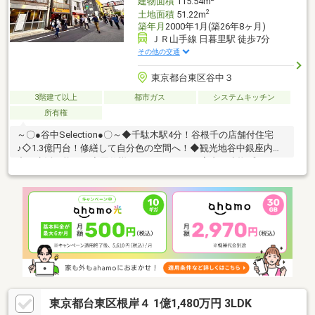
建物面積
115.54m
2
土地面積
51.22m
築年月
2000年1月(築26年8ヶ月)
ＪＲ山手線 日暮里駅 徒歩7分
その他の交通
東京都台東区谷中３
3階建て以上
都市ガス
システムキッチン
所有権
～〇●谷中Selection●〇～◆千駄木駅4分！谷根千の店舗付住宅
♪◇1.3億円台！修繕して自分色の空間へ！◆観光地谷中銀座内の
中で生活可能！！◇同仕様モデルハウスのご案内や建物プレゼン
テーションも随時受付中♪♪物件詳細はアドキャスト上野支店
【0120-917-091】まで
♪◇◆◇◆◇◆◇◆◇◆◇◆◇◆◇◆◇◆◇◆◇◆◇◆◇◆【ラ
イフプラン】本物件においての住宅ローンシミュレーションはも
ちろん、本物件購入後１０～２０年後のライフサイクルの変化を
見据えた長期的なライフプランシミュレーションを実施します♪
東京都台東区根岸４ 1億1,480万円 3LDK