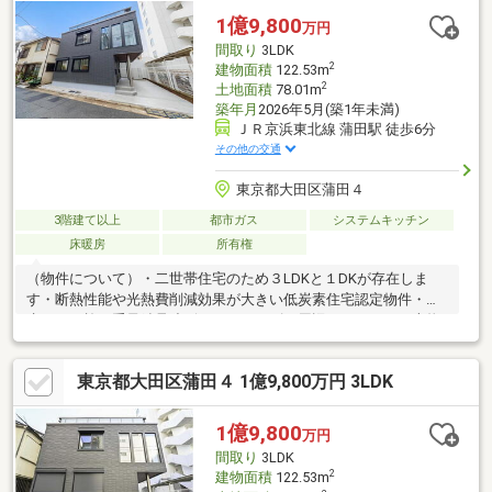
固建物の場合：10万円／坪となる予定です。
1億9,800
万円
間取り
3LDK
2
建物面積
122.53m
2
土地面積
78.01m
築年月
2026年5月(築1年未満)
ＪＲ京浜東北線 蒲田駅 徒歩6分
その他の交通
東京都大田区蒲田４
3階建て以上
都市ガス
システムキッチン
床暖房
所有権
（物件について）・二世帯住宅のため３LDKと１DKが存在しま
す・断熱性能や光熱費削減効果が大きい低炭素住宅認定物件・積
水ハウス施工重量鉄骨造ビエナシリーズ（周辺について）・本物
件の立地はJR京浜東北線、京浜急行線、京急空港線、東急池上
線、東急多摩川線を利用することができ、新幹線や空港のアクセ
東京都大田区蒲田４ 1億9,800万円 3LDK
スにも特化したエリアとなっております。また、スーパー（まい
ばすけっと蒲田四丁目店 約110メートル）や商店街（京急蒲田商
店街あすと 約200メートル）などの施設にも恵まれ毎日の生活が
1億9,800
万円
豊かになるスポットが点在しております。
間取り
3LDK
2
建物面積
122.53m