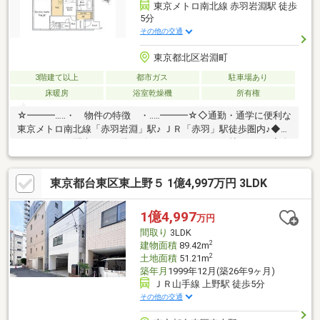
東京メトロ南北線 赤羽岩淵駅 徒歩
5分
その他の交通
東京都北区岩淵町
3階建て以上
都市ガス
駐車場あり
床暖房
浴室乾燥機
所有権
☆━━━…‥・ 物件の特徴 ・‥…━━━☆◇通勤・通学に便利な
東京メトロ南北線「赤羽岩淵」駅♪ ＪＲ「赤羽」駅徒歩圏内♪◆プ
ライバシーに配慮した２階リビング♪ ゆとりの１９帖ＬＤＫ♪◇全
居室収納に加え ＷＩＣ＆土間収納など豊富な収納スペース♪◆
床暖房が標準装備♪ 充実の設備仕様♪ぜひ、現地をご確認下さい
東京都台東区東上野５ 1億4,997万円 3LDK
♪☆━━━…‥・ ━☆━ ・‥…━━━☆【豊富な未公開物件
情報】板橋区大山にお店がございます。豊島区・板橋区・北区の
物件情報はアドキャストまで！都内に13店舗展開！毎月約100件
1億4,997
万円
以上の仲介をしているため未公開物件が集まりやすいアドキャス
間取り
3LDK
トへ是非お越し下さい。
2
建物面積
89.42m
2
土地面積
51.21m
築年月
1999年12月(築26年9ヶ月)
ＪＲ山手線 上野駅 徒歩5分
その他の交通