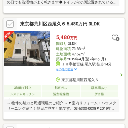
の日でも洗濯物がよく乾きます◆トイレが2か所設置されている
為、朝の忙しい時間帯も混み合う事無くご利用頂けます【株式会
社リビングライフ】創業35年の信頼で未公開情報多数のリビング
ライフがご紹介します。宅建士×FP×住宅ローンアドバイザーの資
東京都荒川区西尾久６ 5,480万円 3LDK
格を併せ持つ『ライフ・エキスパート・プランナー』がお客様の
老後も見据えたライフプランを無料作成。お気軽にご相談下さ
い！☆物件のお問合せは〈0120-554-077〉☆
5,480
万円
間取り
3LDK
2
建物面積
73.88m
2
土地面積
47.62m
築年月
2019年4月(築7年5ヶ月)
ＪＲ宇都宮線 尾久駅 徒歩14分
その他の交通
東京都荒川区西尾久６
3階建て以上
都市ガス
駐車場あり
システムキッチン
浴室乾燥機
所有権
～ 物件の魅力と周辺環境のご紹介 ～▼室内リフォーム・ハウスク
リーニング完了！即日ご見学可能です。03-6300-0038▼2019年
築・木造3階建て！ファミリーに最適な3LDK＆車庫スペース完
備！▼弊社限定家具家電50万円分キャッシュバックキャンペーン
対象物件です♪お得に購入頂けます！＊住宅ローン無料相談受付中