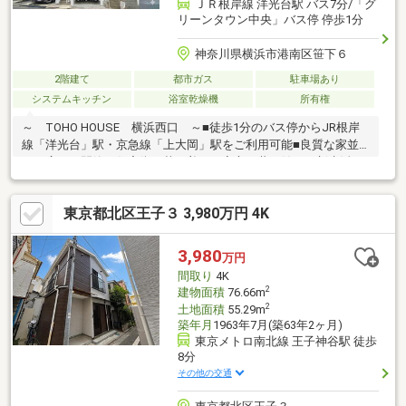
ＪＲ根岸線 洋光台駅 バス7分/「グ
リーンタウン中央」バス停 停歩1分
神奈川県横浜市港南区笹下６
2階建て
都市ガス
駐車場あり
システムキッチン
浴室乾燥機
所有権
～ TOHO HOUSE 横浜西口 ～■徒歩1分のバス停からJR根岸
線「洋光台」駅・京急線「上大岡」駅をご利用可能■良質な家並
みが広がる閑静な住宅街、落ち着きと安心と共に始める新生活■
内外装共にリフレッシュ！新築感覚で快適なお住まいにおしゃれ
な家具付きでの販売です■季節ごとのお荷物や思い出の品もたっ
東京都北区王子３ 3,980万円 4K
ぷりしまっておける大型のグルニエ付き■大切なお車を雨や風か
ら守ってくれる地下車庫付き、前面道路6.5ｍで車庫入れもラクラ
ク■お天気の悪い日や花粉の季節にも重宝する浴室乾燥機付きご
3,980
万円
見学のご希望、資料請求、ご質問などなど、お気軽にまずはお問
間取り
4K
い合わせください♪【フリーダイヤル： 0120-821-930 】
2
建物面積
76.66m
2
土地面積
55.29m
築年月
1963年7月(築63年2ヶ月)
東京メトロ南北線 王子神谷駅 徒歩
8分
その他の交通