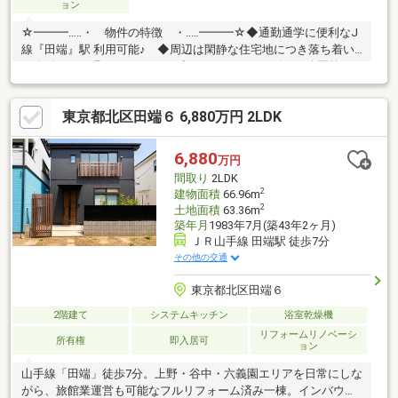
ョン
☆━━━…‥・ 物件の特徴 ・‥…━━━☆◆通勤通学に便利なJ
線『田端』駅 利用可能♪ ◆周辺は閑静な住宅地につき落ち着い
た街並みでお過ごし頂けます♪◆スーパー、コンビニ、公園等、
生活環境良好♪◆同仕様モデルハウスのご案内や建物プレゼンテ
ーションも随時受付中♪是非、現地をご確認ください！♪物件の詳
東京都北区田端６ 6,880万円 2LDK
細はADCAST駒込支店迄【０１２０－９１７－１９７】
♪☆━━━…‥・ ━☆━ ・‥…━━━☆
6,880
万円
間取り
2LDK
2
建物面積
66.96m
2
土地面積
63.36m
築年月
1983年7月(築43年2ヶ月)
ＪＲ山手線 田端駅 徒歩7分
その他の交通
東京都北区田端６
2階建て
システムキッチン
浴室乾燥機
リフォームリノベーシ
所有権
即入居可
ョン
山手線「田端」徒歩7分。上野・谷中・六義園エリアを日常にしな
がら、旅館業運営も可能なフルリフォーム済み一棟。インバウン