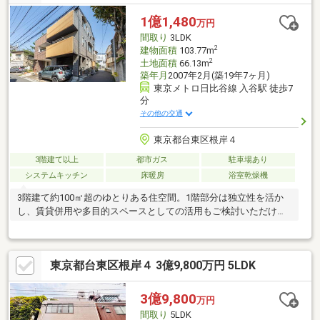
1億1,480
万円
間取り
3LDK
2
建物面積
103.77m
2
土地面積
66.13m
築年月
2007年2月(築19年7ヶ月)
東京メトロ日比谷線 入谷駅 徒歩7
分
その他の交通
東京都台東区根岸４
3階建て以上
都市ガス
駐車場あり
システムキッチン
床暖房
浴室乾燥機
3階建て約100㎡超のゆとりある住空間。1階部分は独立性を活か
し、賃貸併用や多目的スペースとしての活用もご検討いただけま
す。
東京都台東区根岸４ 3億9,800万円 5LDK
3億9,800
万円
間取り
5LDK