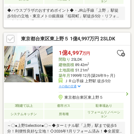
ョン
◆ハウスプラザのおすすめポイント◆・JR山手線「上野 」駅徒
歩5分の立地・東京メトロ銀座線「稲荷町」駅徒歩5分・リフォー
ム完成済・車通りが少ない閑静な住宅街・充実の周辺環境（学
校、買い物施設、公共施設が近い）詳しくはスタッフにお問い合
わせください。【見学予約受付中】ご希望のお日にち、お時間で
東京都台東区東上野５ 1億4,997万円 2SLDK
ご見学可能です！見学希望日時を記載の上お問い合わせ下さい
♪【各種ご相談承ります】購入、売却、住宅ローン、その他物件の
ご紹介などなど、お気軽にご相談下さい！
1億4,997
万円
間取り
2SLDK
2
建物面積
89.42m
2
土地面積
51.21m
築年月
1999年12月(築26年9ヶ月)
ＪＲ山手線 上野駅 徒歩5分
その他の交通
東京都台東区東上野５
3階建て以上
都市ガス
駐車場あり
リフォームリノベーシ
システムキッチン
所有権
ョン
～〇●上野Selection●〇～◆ターミナル駅「上野」駅まで徒歩5
分！利便性良好な立地！◇2026年1月リフォーム済み！◆全居室6