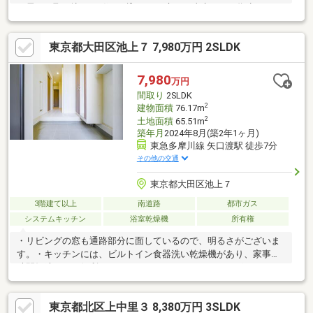
ド需要を取り込む、“住む×貸す”を両立した東京ステイ拠点。
東京都大田区池上７ 7,980万円 2SLDK
7,980
万円
間取り
2SLDK
2
建物面積
76.17m
2
土地面積
65.51m
築年月
2024年8月(築2年1ヶ月)
東急多摩川線 矢口渡駅 徒歩7分
その他の交通
東京都大田区池上７
3階建て以上
南道路
都市ガス
システムキッチン
浴室乾燥機
所有権
・リビングの窓も通路部分に面しているので、明るさがございま
す。・キッチンには、ビルトイン食器洗い乾燥機があり、家事の
時間短縮になり便利です。またコンロは、IHクッキングヒーター
でお掃除もしやすいです。・浴室は、1616サイズのTOTO製シン
ラHLシリーズRタイプ。床は、お掃除ラクラクほっカラリ床を採
東京都北区上中里３ 8,380万円 3SLDK
用。浴室乾燥機付き。・広々した洗面所には、くもり止め付き三