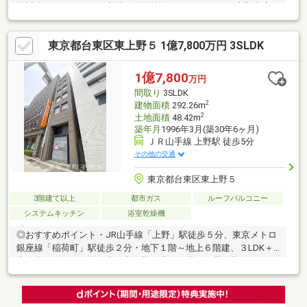
帖以上のゆとりのある空間！♪物件詳細はアドキャスト上野支店
【0120-917-091】まで
♪◇◆◇◆◇◆◇◆◇◆◇◆◇◆◇◆◇◆◇◆◇◆◇◆◇◆【ラ
東京都台東区東上野５ 1億7,800万円 3SLDK
イフプラン】本物件においての住宅ローンシミュレーションはも
ちろん、本物件購入後１０～２０年後のライフサイクルの変化を
見据えた長期的なライフプランシミュレーションを実施します
1億7,800
万円
♪◇◆◇◆◇◆◇◆◇◆◇◆◇◆◇◆◇◆◇◆◇◆◇◆◇◆
間取り
3SLDK
2
建物面積
292.26m
2
土地面積
48.42m
築年月
1996年3月(築30年6ヶ月)
ＪＲ山手線 上野駅 徒歩5分
その他の交通
東京都台東区東上野５
3階建て以上
都市ガス
ルーフバルコニー
システムキッチン
浴室乾燥機
◎おすすめポイント・JR山手線「上野」駅徒歩５分、東京メトロ
銀座線「稲荷町」駅徒歩２分・地下１階～地上６階建、３LDK＋
事務所＋納戸・２階は事務所仕様３階～６階は住居仕様・ホーム
エレベーター設置済(地下１階～３階)で移動もスムーズ・自己使
用と収益活用を両立できる事業用不動産・前面道路約３３ｍの開
放感ある立地で視認性良好♪・上野・浅草エリアを生活圏とする好