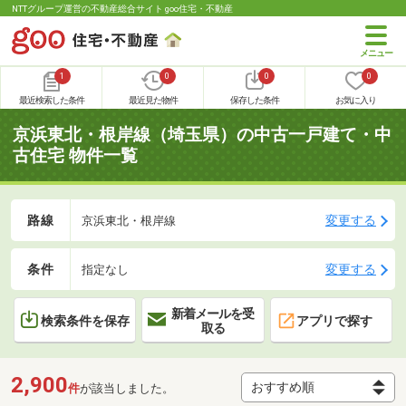
NTTグループ運営の不動産総合サイト goo住宅・不動産
1
0
0
0
最近検索した条件
最近見た物件
保存した条件
お気に入り
京浜東北・根岸線（埼玉県）の中古一戸建て・中
古住宅 物件一覧
路線
変更する
京浜東北・根岸線
条件
変更する
指定なし
新着メールを受
検索条件を保存
アプリで探す
取る
2,900
件
が該当しました。