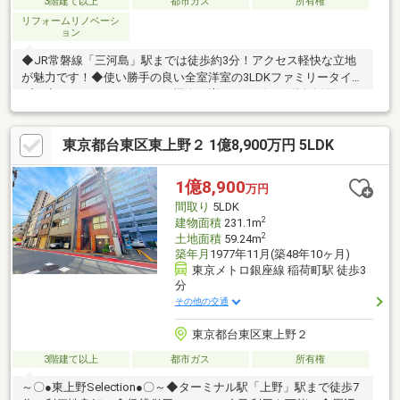
3階建て以上
都市ガス
所有権
リフォームリノベーシ
ョン
◆JR常磐線「三河島」駅までは徒歩約3分！アクセス軽快な立地
が魅力です！◆使い勝手の良い全室洋室の3LDKファミリータイ
プ！◆コミュニケーションの機会が増えるリビング階段採用！ご
家族の帰宅を温かく迎えることができますね！◆周りの目線が気
になりにくく、陽当りも良い2階リビング！開放感を演出してくれ
東京都台東区東上野２ 1億8,900万円 5LDK
る対面キッチン採用！◆浴室・洗面室に窓が設けられ、じめっと
しがちな水回りの換気環境も良好！◆「ひぐらし小学校」まで徒
歩約7分、「諏訪台中学校」まで徒歩約8分！お子様の通学もしや
1億8,900
万円
すい環境です！◆「ヒルママーケットプレイス(三河島店)」まで
間取り
5LDK
徒歩約1分！日々のお買い物も楽々です！
2
建物面積
231.1m
2
土地面積
59.24m
築年月
1977年11月(築48年10ヶ月)
東京メトロ銀座線 稲荷町駅 徒歩3
分
その他の交通
東京都台東区東上野２
3階建て以上
都市ガス
所有権
～〇●東上野Selection●〇～◆ターミナル駅「上野」駅まで徒歩7