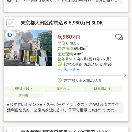
動も楽々・全居室収納あり！・生活動線が整った、日常に寄り添
う間取り。・閑静な住宅街で周辺には買い物施設も充実！・3駅複
数路線利用可能の好立地■Access京浜東北線「東十条」駅…徒歩8
分埼京線「十条」駅…徒歩11分南北線「王子」駅…徒歩15分コンビ
東京都大田区南馬込６ 5,980万円 3LDK
ニ・スーパー、小・中学校、保育園、公園が徒歩10分圏内に揃っ
ており、日常生活や子育てにも最適な環境です！現地、周辺環境
の確認等含めご見学は随時承っております。お気軽にお問合せく
5,980
万円
ださい！
間取り
3LDK
2
建物面積
69.43m
2
土地面積
41m
築年月
2015年2月(築11年7ヶ月)
都営浅草線 西馬込駅 徒歩8分
その他の交通
東京都大田区南馬込６
3階建て以上
都市ガス
駐車場あり
所有権
■おすすめポイント■・スーパーやドラッグストアが徒歩圏内で生
活利便性良好・公園も身近にあり、子育て世帯にもおすすめの住
環境・各居室収納に加え、使い勝手の良い収納スペースを確保・
お仕事帰りや平日夜のご見学も大歓迎です・探し始めのお客様、
正しい家探しをお伝えします！＊ご来店頂きアンケート回答でギ