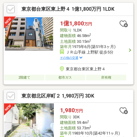
東京都台東区東上野４ 1億1,800万円 1LDK
1億1,800
万円
間取り
1LDK
2
建物面積
46.58m
2
土地面積
30.15m
築年月
1975年6月(築51年3ヶ月)
ＪＲ山手線 上野駅 徒歩5分
その他の交通
東京都台東区東上野４
2階建て
都市ガス
所有権
東京都北区岸町２ 1,980万円 3DK
1,980
万円
間取り
3DK
2
建物面積
59.4m
2
土地面積
53.73m
築年月
1983年10月(築42年11ヶ月)