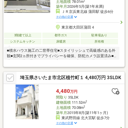
2
土地面積
78.01m
築年月
2026年5月(築1年未満)
ＪＲ京浜東北線 蒲田駅 徒歩6分
その他の交通
東京都大田区蒲田４
3階建て以上
都市ガス
駐車場あり
システムキッチン
床暖房
所有権
■積水ハウス施工の二世帯住宅■スタイリッシュで高級感のある外
観■玄関2ヵ所付きでプライバシーを確保、防犯カメラ設置済み■1
階と2・3階の居住スペースは扉1つで行き来可能■1階：DK約7
帖、キッチン、トイレ、洗面室、シャワールーム■2階：LDK約20
帖、3口IHコンロ付きシステムキッチン、タンクレストイレ、洗面
埼玉県さいたま市北区植竹町１ 4,480万円 3SLDK
室、浴室■3階：洋室3部屋を配置したゆとりの間取り■ホームエレ
ベーター付きで荷物の運搬や移動もスムーズ
4,480
万円
間取り
3SLDK
2
建物面積
111.52m
2
土地面積
70.08m
築年月
2015年8月(築11年1ヶ月)
東武野田線 北大宮駅 徒歩7分
その他の交通