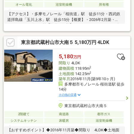
オール電化
浴室乾燥機
所有権
【アクセス】・多摩モノレール「桜街道」駅 徒歩11分・西武鉄
道拝島線「玉川上水」駅 徒歩15分【概要】・2026年2月築・
3LDK・LDKは約18.2帖【設備・仕様】・カウンターキッチン（食
器洗い乾燥機付）・IHクッキングヒーター・カースペース2台分
（車種による）・モニター付きインターホン・三絆地所施工
東京都武蔵村山市大南５ 5,180万円 4LDK
5,180
万円
間取り
4LDK
2
建物面積
118.95m
2
土地面積
142.25m
築年月
2016年11月(築9年10ヶ月)
多摩都市モノレール 桜街道駅 徒歩
14分
その他の交通
東京都武蔵村山市大南５
2階建て
南道路
都市ガス
システムキッチン
床暖房
浴室乾燥機
【おすすめポイント】◆2016年11月築◆間取り 4LDK◆土地面