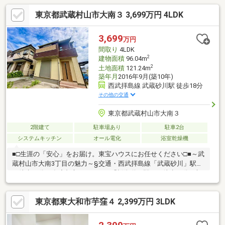
東京都武蔵村山市大南３ 3,699万円 4LDK
3,699
万円
間取り
4LDK
2
建物面積
96.04m
2
土地面積
121.24m
築年月
2016年9月(築10年)
西武拝島線 武蔵砂川駅 徒歩18分
その他の交通
東京都武蔵村山市大南３
2階建て
駐車場あり
駐車2台
システムキッチン
オール電化
浴室乾燥機
■□生涯の「安心」をお届け。東宝ハウスにお任せください□■～武
蔵村山市大南3丁目の魅力～§交通・西武拝島線「武蔵砂川」駅ま
で徒歩18分・多摩都市モノレール「桜街道」駅まで徒歩21分§光
熱費の一元管理がしやすいオール電化の住まいです。§ご家族と
のコミュニケーションが取りやすいリビング階段◎§WICや屋根裏
東京都東大和市芋窪４ 2,399万円 3LDK
収納有り・全居室に収納があるためすっきりと片付いた暮らしが
叶います。§LDKに隣接した約4.5帖の和室は、お子様のお昼寝場
所や客間として重宝します。§食洗機や浴室乾燥機など、毎日の