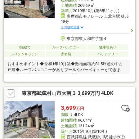
2
土地面積
269.69m
築年月
2019年10月(築6年11ヶ月)
多摩都市モノレール 上北台駅 徒歩
18分
その他の交通
東京都東大和市芋窪４
2階建て
ルーフバルコニー
駐車場あり
システムキッチン
所有権
バリアフリー
おすすめポイント◆令和1年10月築◆敷地面積約81.5坪超の中古
戸建◆ルーフバルコニーがありプールやバーベキューができま
す。◆2世帯住宅のガレージ付き住宅◆ガーレージには趣味のバ
イクや大切な車を保管可能◆1.2階には納戸とWICなど、収納が豊
富です◆カースペース4台駐車可能◇第7小学校 徒歩11分◇第5
東京都武蔵村山市大南３ 3,699万円 4LDK
中学校 徒歩16分
3,699
万円
間取り
4LDK
2
建物面積
96.04m
2
土地面積
121.24m
築年月
2016年9月(築10年)
西武拝島線 武蔵砂川駅 徒歩20分