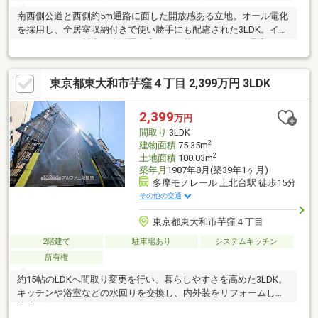
南西側公道と西側約5m通路に面した開放感ある立地。オール電化
を採用し、全居室収納付きで使い勝手にも配慮された3LDK。イオ
ンモールむさし村山が生活圏に広がる、暮らしやすい住環境で
す。
東京都東大和市芋窪４丁目 2,399万円 3LDK
2,399
万円
間取り
3LDK
2
建物面積
75.35m
2
土地面積
100.03m
築年月
1987年8月(築39年1ヶ月)
多摩モノレール 上北台駅 徒歩15分
その他の交通
東京都東大和市芋窪４丁目
2階建て
駐車場あり
システムキッチン
所有権
約15帖のLDKへ間取り変更を行い、暮らしやすさを高めた3LDK。
キッチンや浴室などの水回りを交換し、内外装をリフォームした
快適な住まいです。