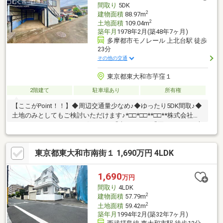
間取り
5DK
2
建物面積
88.97m
2
土地面積
109.04m
築年月
1978年2月(築48年7ヶ月)
多摩都市モノレール 上北台駅 徒歩
23分
その他の交通
東京都東大和市芋窪１
2階建て
駐車場あり
所有権
【ここがPoint！！】◆周辺交通量少なめ♪◆ゆったり5DK間取♪◆
土地のみとしてもご検討いただけます♪*□□*□□**□□**株式会社つ
むぐホーム**□□**□□*□□*住まいの「売りたい」「買いたい」を本
気で応援！お住まいにかかわる「ご不安」「お悩み」こそ是非つ
むぐホームにお話しください！元気なスタッフが全力でお客様の
東京都東大和市南街１ 1,690万円 4LDK
ご希望・ご相談にお応えします♪
1,690
万円
間取り
4LDK
2
建物面積
57.79m
2
土地面積
59.42m
築年月
1994年2月(築32年7ヶ月)