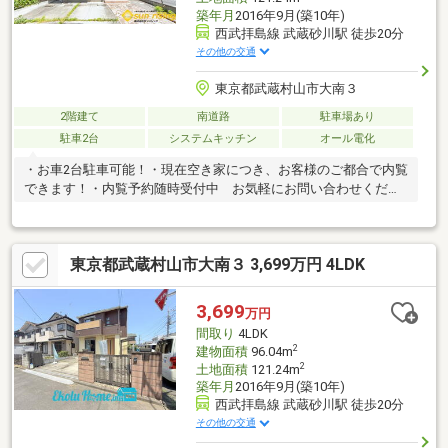
築年月
2016年9月(築10年)
西武拝島線 武蔵砂川駅 徒歩20分
その他の交通
東京都武蔵村山市大南３
2階建て
南道路
駐車場あり
駐車2台
システムキッチン
オール電化
・お車2台駐車可能！・現在空き家につき、お客様のご都合で内覧
できます！・内覧予約随時受付中 お気軽にお問い合わせくださ
い！
東京都武蔵村山市大南３ 3,699万円 4LDK
3,699
万円
間取り
4LDK
2
建物面積
96.04m
2
土地面積
121.24m
築年月
2016年9月(築10年)
西武拝島線 武蔵砂川駅 徒歩20分
その他の交通