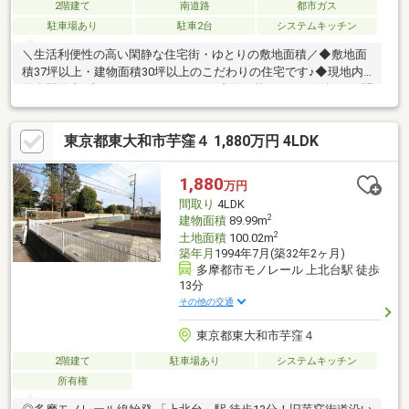
2階建て
南道路
都市ガス
駐車場あり
駐車2台
システムキッチン
＼生活利便性の高い閑静な住宅街・ゆとりの敷地面積／◆敷地面
積37坪以上・建物面積30坪以上のこだわりの住宅です♪◆現地内
覧会開催中♪土日はもちろん、平日も内覧可能です。お気軽にお問
合せください♪◆市立第2小学校、第2中学校まで徒歩3分♪東大和
市駅まで徒歩11分♪通勤、通学にとてもgoodです♪◆閑静な住宅
東京都東大和市芋窪４ 1,880万円 4LDK
地の中にあり、徒歩7分圏内に大型スーパー、ドラッグストア、コ
ンビニがあり大変便利な住環境です♪◆人気の都市ガス♪物価高の
中、ありがたいです♪◆全面南側道路は幅員5.0ｍあり、日当たり
1,880
万円
良好で車通りも少ないです♪～弊社おすすめのリフォーム会社等ご
間取り
4LDK
紹介できます♪～
2
建物面積
89.99m
2
土地面積
100.02m
築年月
1994年7月(築32年2ヶ月)
多摩都市モノレール 上北台駅 徒歩
13分
その他の交通
東京都東大和市芋窪４
2階建て
駐車場あり
システムキッチン
所有権