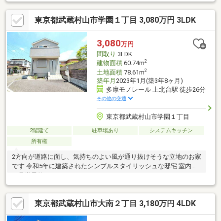
東京都武蔵村山市学園１丁目 3,080万円 3LDK
3,080
万円
間取り
3LDK
2
建物面積
60.74m
2
土地面積
78.61m
築年月
2023年1月(築3年8ヶ月)
多摩モノレール 上北台駅 徒歩26分
その他の交通
東京都武蔵村山市学園１丁目
2階建て
駐車場あり
システムキッチン
所有権
2方向が道路に面し、気持ちのよい風が通り抜けそうな立地のお家
です 令和5年に建築されたシンプルスタイリッシュな邸宅 室内の
ご見学予約スタートしました
東京都武蔵村山市大南２丁目 3,180万円 4LDK