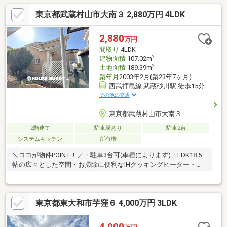
換・水栓器具交換・洗面台交換など
東京都武蔵村山市大南３ 2,880万円 4LDK
2,880
万円
間取り
4LDK
2
建物面積
107.02m
2
土地面積
189.39m
築年月
2003年2月(築23年7ヶ月)
西武拝島線 武蔵砂川駅 徒歩15分
その他の交通
東京都武蔵村山市大南３
2階建て
駐車場あり
駐車2台
システムキッチン
所有権
＼ココが物件POINT！／・駐車3台可(車種によります)・LDK18.5
帖の広々とした空間・お掃除に便利なIHクッキングヒーター・ホ
ッと一息つける6.5帖の和室・全居室ペアガラス・シャッター付
き・全室南向きの明るい住空間【近隣施設】・市立第七小学校…
徒歩16分・市立第四中学校…徒歩15分・フーズマーケットさえき
東京都東大和市芋窪６ 4,000万円 3LDK
大南店…徒歩6分・ファミリーマート武蔵村山大南通り店…徒歩7
分・ウェルパーク武蔵砂川店…徒歩14分・西砂川病院…徒歩8分・
大南公園…徒歩15分【当社のサービスは上昇する住宅ローン金利
4,000