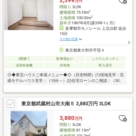
2,399
万円
家事をサポートする設備が充実。§2026年7月リフォーム内容・防
間取り
3LDK
蟻工事 ・クロス一部張替 ・水栓交換 他
2
建物面積
75.35m
2
土地面積
100.03m
築年月
1987年8月(築39年1ヶ月)
多摩都市モノレール 上北台駅 徒歩
15分
その他の交通
東京都東大和市芋窪４
2階建て
駐車場あり
システムキッチン
浴室乾燥機
所有権
即入居可
◇◆東宝ハウスご来場メニュー◆◇（目安時間）(1)現地見学・完
成モデルハウス見学：（10分～）(2)住宅ローンのご相談：（30分
～）(3)ご希望条件のご相談：（15分～）～【今のお客様のご状況
をお聞かせください】～◆新しいお家で○○○を叶えたい！◆毎月
支払う住居費って自分達はいくらなら大丈夫かな。。◆歳を重ね
東京都武蔵村山市大南５ 3,880万円 3LDK
てもずっと安心して暮らせる場所がいい！◆購入はしたいけど、
手続きとか税金とか色々心配。。期待も大きい反面、悩みや不安
も多いと思います。お客様と一緒にたくさん悩んできた私達なの
3,880
万円
で、なにか1つでも良いアドバイスができたらと思っています。是
間取り
3LDK
非ご相談ください。
2
建物面積
81.15m
2
土地面積
102.7m