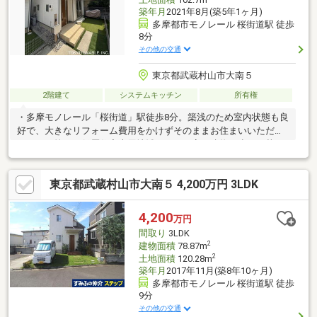
築年月
2021年8月(築5年1ヶ月)
多摩都市モノレール 桜街道駅 徒歩
8分
その他の交通
東京都武蔵村山市大南５
2階建て
システムキッチン
所有権
・多摩モノレール「桜街道」駅徒歩8分。築浅のため室内状態も良
好で、大きなリフォーム費用をかけずそのままお住まいいただけ
ます。・第一種低層住宅専用地域のため、高い建物が少なく落ち
着いた住環境です。道路から奥まった配置で、交通量を気にせず
プライバシーにも配慮されています。・システムキッチンは、リ
東京都武蔵村山市大南５ 4,200万円 3LDK
ビングを見渡せるカウンター式。お子様の様子を見ながら、ご家
族との会話を楽しみながら、お料理をすることができます。・浄
水機能付きのため、必要に応じて切り替えてご使用いただくこと
4,200
万円
が可能です。・セカンドカーや来客用にうれしい2台分のカースペ
間取り
3LDK
ース有り。
2
建物面積
78.87m
2
土地面積
120.28m
築年月
2017年11月(築8年10ヶ月)
多摩都市モノレール 桜街道駅 徒歩
9分
その他の交通