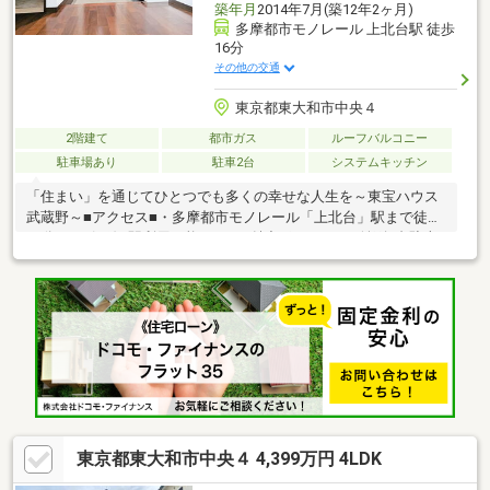
築年月
2014年7月(築12年2ヶ月)
多摩都市モノレール 上北台駅 徒歩
16分
その他の交通
東京都東大和市中央４
2階建て
都市ガス
ルーフバルコニー
駐車場あり
駐車2台
システムキッチン
「住まい」を通じてひとつでも多くの幸せな人生を～東宝ハウス
武蔵野～■アクセス■・多摩都市モノレール「上北台」駅まで徒歩
16分など2沿線3駅利用可能です。■魅力ポイント■・並列2台駐車
可能な駐車スペースが設けられています(車種制限有)。・各居室2
面採光、LDKは4面採光で陽当りの良い住まいです。・ウッドデッ
キの他、バルコニーが2面に設けられています。■設備■・キッチ
ンには、食器洗乾燥機や浄水器が搭載されています。・浴室に
は、浴室乾燥機やオートバス機能が搭載されています。■リフォ
ーム情報■・2025年12月内装リフォーム済み(キッチン、浴室、ト
イレ、壁、床 など)
東京都東大和市中央４ 4,399万円 4LDK