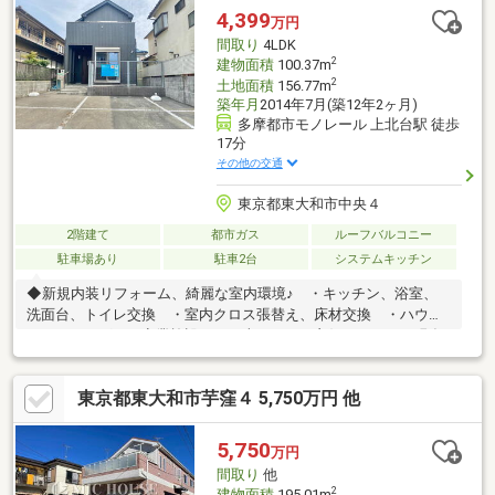
4,399
万円
間取り
4LDK
2
建物面積
100.37m
2
土地面積
156.77m
築年月
2014年7月(築12年2ヶ月)
多摩都市モノレール 上北台駅 徒歩
17分
その他の交通
東京都東大和市中央４
2階建て
都市ガス
ルーフバルコニー
駐車場あり
駐車2台
システムキッチン
◆新規内装リフォーム、綺麗な室内環境♪ ・キッチン、浴室、
洗面台、トイレ交換 ・室内クロス張替え、床材交換 ・ハウス
クリーニング ～商業施設へのお車アクセス良好です～ ・現在
は空室のため、平日・休日を問わずいつでも見学が可能です ・
リフォーム済みのお部屋なので気持ちよく見学が可能です【資料
東京都東大和市芋窪４ 5,750万円 他
請求】【見学予約】結びエステートまでお気軽にお電話くださ
い！TEL042-510-9183
5,750
万円
間取り
他
2
建物面積
195.01m