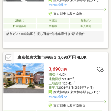
西武拝島線 東大和市駅 徒歩12分
その他の交通
東京都東大和市南街１
2階建て
南道路
都市ガス
駐車場あり
所有権
即入居可
都市ガス×南道路即引渡し可能×角地車庫付き×駅近物件
東京都東大和市南街３ 3,690万円 4LDK
3,690
万円
間取り
4LDK
2
建物面積
99.78m
2
土地面積
125.42m
築年月
2001年2月(築25年7ヶ月)
西武拝島線 東大和市駅 徒歩11分
その他の交通
東京都東大和市南街３