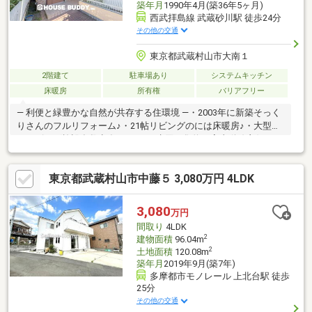
築年月
1990年4月(築36年5ヶ月)
西武拝島線 武蔵砂川駅 徒歩24分
その他の交通
東京都武蔵村山市大南１
2階建て
駐車場あり
システムキッチン
床暖房
所有権
バリアフリー
― 利便と緑豊かな自然が共存する住環境 ―・2003年に新築そっく
りさんのフルリフォーム♪・21帖リビングのには床暖房♪・大型シ
ョッピング施設多数点在♪・LDKを水回り集約！家事動線良好♪・
LDK部分、各居室に収納あり♪・充実の仕様と設備！・開放感のあ
る広々とした玄関！・小中学校徒歩6分圏内♪□資料請求受付中で
東京都武蔵村山市中藤５ 3,080万円 4LDK
す！物件のことはもちろん、地域の事やご購入までの流れなど、
お気軽にお問い合わせくださいませ♪【ＡＣＣＥＳＳ】・西武拝島
線「武蔵砂川」駅・・・徒歩約24分・市立小中一貫大南学園小学
3,080
万円
校・・・徒歩約6分・市立小中一貫大南学園中学校・・・徒歩約4
間取り
4LDK
分
2
建物面積
96.04m
2
土地面積
120.08m
築年月
2019年9月(築7年)
多摩都市モノレール 上北台駅 徒歩
25分
その他の交通