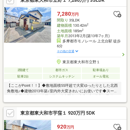
東京都東大和市立野１ 7,280万円 3SLDK
日当たりを確保しやすい設計です選ばれる理由と顧客満足は地域
トップクラス！ぜひお気軽にご連絡ください。【ＡＣＣＥＳ
Ｓ】・西武拝島線「武蔵砂川」駅・・・徒歩約20分・市立第七小
7,280
万円
学校・・・約650ｍ（徒歩約8分）・市立第四中学校・・・約900
間取り
3SLDK
ｍ（徒歩約11分）
2
建物面積
130.42m
2
土地面積
185m
築年月
2013年2月(築13年7ヶ月)
多摩都市モノレール 上北台駅 徒歩
6分
その他の交通
東京都東大和市立野１
2階建て
都市ガス
駐車場あり
駐車2台
システムキッチン
オール電化
【ここがPoint！！】◆敷地面積55坪超で大変ゆったりとした北西
角敷地♪◆建物2013年築♪室内外大変きれいにお使いです◆スーパ
ー、薬局、小学校、公園 等が徒歩圏内に充実♪◆1階窓は電動シ
ャッター採用♪◆全居室にゆったりとした収納と多用途に使用可
能な納戸が2箇所♪◆建物オール電化仕様♪◆全居室8帖以上
東京都東大和市芋窪１ 920万円 5DK
♪*□□*□□**□□**株式会社つむぐホーム**□□**□□*□□*住まいの「売
りたい」「買いたい」を本気で応援！お住まいにかかわる「ご不
安」「お悩み」こそ是非つむぐホームにお話しください！元気な
920
万円
スタッフが全力でお客様のご希望・ご相談にお応えします♪