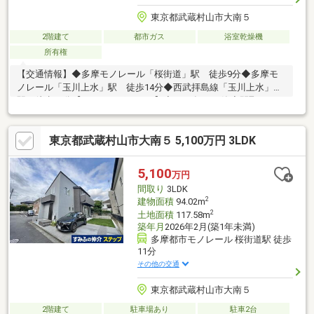
東京都武蔵村山市大南５
2階建て
都市ガス
浴室乾燥機
所有権
【交通情報】◆多摩モノレール「桜街道」駅 徒歩9分◆多摩モ
ノレール「玉川上水」駅 徒歩14分◆西武拝島線「玉川上水」
駅 徒歩15分【おすすめポイント】◆2017年11月築◆間取り：
3LDK◆土地面積：120.28㎡（36.38坪）◆カースペースあり（車
種による）◆売主様こだわりの注文住宅（住宅情報館株式会社 施
東京都武蔵村山市大南５ 5,100万円 3LDK
工）◆前面道路公道約5.0ｍ◆LDK約16.8帖◆全室南向きの為、陽
当り・通風良好
5,100
万円
間取り
3LDK
2
建物面積
94.02m
2
土地面積
117.58m
築年月
2026年2月(築1年未満)
多摩都市モノレール 桜街道駅 徒歩
11分
その他の交通
東京都武蔵村山市大南５
2階建て
駐車場あり
駐車2台