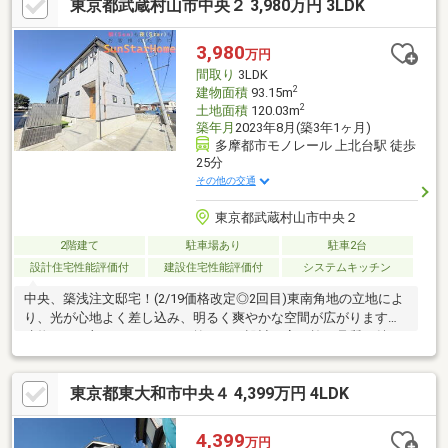
東京都武蔵村山市中央２ 3,980万円 3LDK
替・ハウスクリーニング実施済み
3,980
万円
間取り
3LDK
2
建物面積
93.15m
2
土地面積
120.03m
築年月
2023年8月(築3年1ヶ月)
多摩都市モノレール 上北台駅 徒歩
25分
その他の交通
東京都武蔵村山市中央２
2階建て
駐車場あり
駐車2台
設計住宅性能評価付
建設住宅性能評価付
システムキッチン
中央、築浅注文邸宅！(2/19価格改定◎2回目)東南角地の立地によ
り、光が心地よく差し込み、明るく爽やかな空間が広がります。
建物は、細部にまでこだわり抜かれた設計と高い施工品質が魅
力。優れた「C値0.5気密性・断熱性」の為、冬は暖かく、夏は涼
しい理想的な住環境を保ちます。冷暖房効率にも優れ快適さと省
東京都東大和市中央４ 4,399万円 4LDK
エネ性を両立した、まさに“人にも家計にもやさしい住まい”で
す。広々としたリビングは憩いの空間となり、キッチンや水回り
も工夫が凝らされ、使い勝手と美しさを両立。収納力にも優れ、
4,399
万円