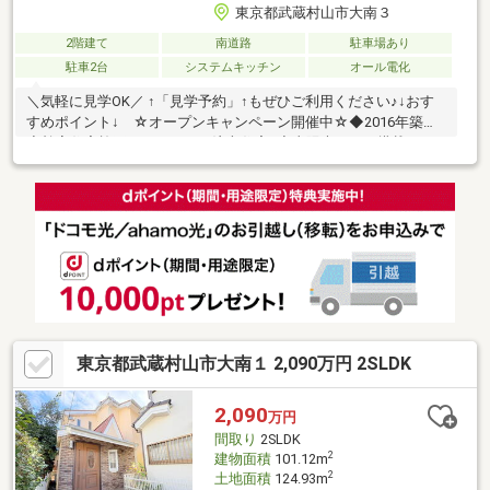
東京都武蔵村山市大南３
2階建て
南道路
駐車場あり
駐車2台
システムキッチン
オール電化
＼気軽に見学OK／ ↑「見学予約」↑もぜひご利用ください♪↓おす
すめポイント↓ ☆オープンキャンペーン開催中☆◆2016年築！
◆桧家住宅施工のこだわりの注文住宅♪◆太陽光パネル搭載のオ
ール電化☆◆収納豊富な和室のある4LDK♪◆贅沢空間の固定階段
付き小屋裏収納も魅力の1つ☆◆カースペース並列2台◆安心の2
年保証！－ Life Information －◇フードマーケットさえき・・・
徒歩約6分◇ファミリーマート・・・徒歩約2分◇第七小学
校・・・徒歩約9分＊オープンキャンペーン詳細は下記の「プレゼ
ント情報」をご覧ください☆＊いつでもお気軽にお問い合わせく
ださい♪
東京都武蔵村山市大南１ 2,090万円 2SLDK
2,090
万円
間取り
2SLDK
2
建物面積
101.12m
2
土地面積
124.93m