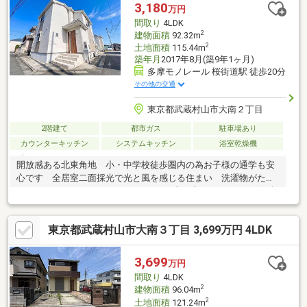
3,180
万円
間取り
4LDK
2
建物面積
92.32m
2
土地面積
115.44m
築年月
2017年8月(築9年1ヶ月)
多摩モノレール 桜街道駅 徒歩20分
その他の交通
東京都武蔵村山市大南２丁目
2階建て
都市ガス
駐車場あり
カウンターキッチン
システムキッチン
浴室乾燥機
開放感ある北東角地 小・中学校徒歩圏内の為お子様の通学も安
心です 全居室二面採光で光と風を感じる住まい 洗濯物がたっ
ぷり干せるバルコニー カースペース2台（車種による） お気軽
にお問い合わせください
東京都武蔵村山市大南３丁目 3,699万円 4LDK
3,699
万円
間取り
4LDK
2
建物面積
96.04m
2
土地面積
121.24m