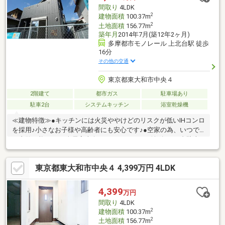
日々の暮らしをスマートにサポートします。「永く住むほどに価
間取り
4LDK
値を感じる家」、ぜひご覧いただきたい一邸です。
2
建物面積
100.37m
2
土地面積
156.77m
築年月
2014年7月(築12年2ヶ月)
多摩都市モノレール 上北台駅 徒歩
16分
その他の交通
東京都東大和市中央４
2階建て
都市ガス
駐車場あり
駐車2台
システムキッチン
浴室乾燥機
≪建物特徴≫●キッチンには火災ややけどのリスクが低いIHコンロ
を採用♪小さなお子様や高齢者にも安心です♪●空家の為、いつで
も内覧可能です♪●全居室南向き、カースペース並列にて2台駐車
可能♪≪周辺環境≫●徒歩１３分圏内に「ザ・マーケットプレイス
東大和」・「ＬＩＣＯＰＡ」がある為、お買い物に便利な立地で
東京都東大和市中央４ 4,399万円 4LDK
す♪●徒歩７分圏内に「広沢こどもクリニック」・「東大和病院」
が位置する家族皆に優しい立地です♪●豊かな自然に癒やされる、
大小様々な公園が点在しています♪
4,399
万円
間取り
4LDK
2
建物面積
100.37m
2
土地面積
156.77m