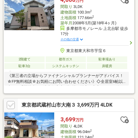
万円
を踏まえた資金計画のご提案から税控除申告まで幅広くサポート
間取り
3LDK
いたします！】
2
建物面積
100.3m
2
土地面積
177.66m
築年月
2008年5月(築18年4ヶ月)
多摩都市モノレール 上北台駅 徒歩
17分
その他の交通
東京都東大和市芋窪６
2階建て
都市ガス
駐車場あり
駐車3台
システムキッチン
床暖房
《第三者の立場からファイナンシャルプランナーがアドバイス！
☆FP無料相談☆お気軽にお問い合わせください》◇全居室6帖以
上ある「匠技建」の注文住宅◇1階7帖の洋室は寝室としても使
え、1階で完結できる間取りは「終の棲家」としても。◇朝の日
当たりや通風良好な開放感ある北東角地◇カースペースは3台分
東京都武蔵村山市大南３ 3,699万円 4LDK
あり、自転車・バイクや急な来客にも対応できます◇大型ウォー
クインクローゼットなど各部屋に収納あり♪◇リビング横の洋室
は続きで使用出来、約24帖超リビングの2LDKとしても◇床暖房で
3,699
万円
寒い季節は足元から優しく暖めてくれます◇徒歩圏内に教育施設
間取り
4LDK
や買い物施設、公園などが揃っており生活環境良好です
2
建物面積
96.04m
2
土地面積
121.24m