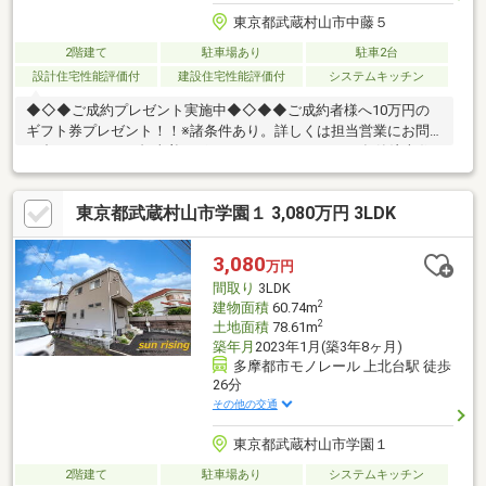
東京都武蔵村山市中藤５
2階建て
駐車場あり
駐車2台
設計住宅性能評価付
建設住宅性能評価付
システムキッチン
◆◇◆ご成約プレゼント実施中◆◇◆◆ご成約者様へ10万円の
ギフト券プレゼント！！※諸条件あり。詳しくは担当営業にお問
い合わせ下さい～担当着目ポイント～POINT1. 2019年築注文住
宅！POINT2. LDKは18.87帖でゆったり！POINT3. 10.5帖のファ
ミリースペースつき！
東京都武蔵村山市学園１ 3,080万円 3LDK
3,080
万円
間取り
3LDK
2
建物面積
60.74m
2
土地面積
78.61m
築年月
2023年1月(築3年8ヶ月)
多摩都市モノレール 上北台駅 徒歩
26分
その他の交通
東京都武蔵村山市学園１
2階建て
駐車場あり
システムキッチン