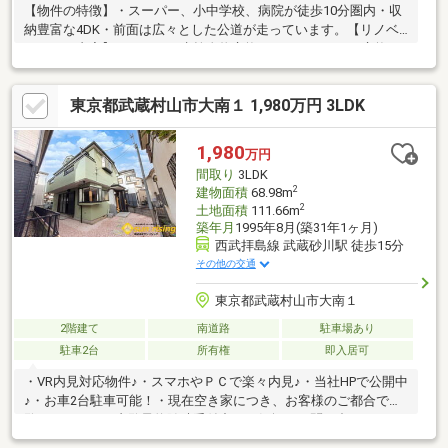
【物件の特徴】・スーパー、小中学校、病院が徒歩10分圏内・収
納豊富な4DK・前面は広々とした公道が走っています。【リノベ
ーション内容】・キッチン水栓金物交換・キッチンコンロ交換・
洗面化粧台交換・トイレ交換・照明器具交換・エアコン設置・傷
補修・外装工事・ハウスクリーニング《アフターサービス保証
東京都武蔵村山市大南１ 1,980万円 3LDK
付》～住んでからでも安心・安全をサポート～ 水まわりトラブル
は365日対応で安心です。 詳しくはお問い合わせ下さい！
1,980
万円
間取り
3LDK
2
建物面積
68.98m
2
土地面積
111.66m
築年月
1995年8月(築31年1ヶ月)
西武拝島線 武蔵砂川駅 徒歩15分
その他の交通
東京都武蔵村山市大南１
2階建て
南道路
駐車場あり
駐車2台
所有権
即入居可
・VR内見対応物件♪・スマホやＰＣで楽々内見♪・当社HPで公開中
♪・お車2台駐車可能！・現在空き家につき、お客様のご都合で内
覧できます！・内覧予約随時受付中 お気軽にお問い合わせくだ
さい！～リフォーム内容～・外壁塗装・屋根塗装・ガスコンロ交