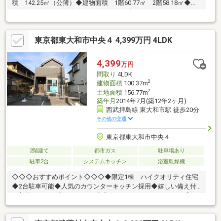
積 142.25㎡（公簿）◆建物面積 1階60.77㎡ 2階58.18㎡◆延
床面積 118.95㎡◆南向き、陽当り良好◆カースペース有り（車
種による）◆ミサワホーム施工◆多摩モノレール線「桜街道」
駅 徒歩14分◆西武拝島線「玉川上水」駅 徒歩16分◆閑静な住
東京都東大和市中央４ 4,399万円 4LDK
宅街◆区画の整った分譲地
4,399
万円
間取り
4LDK
2
建物面積
100.37m
2
土地面積
156.77m
築年月
2014年7月(築12年2ヶ月)
西武拝島線 東大和市駅 徒歩20分
その他の交通
東京都東大和市中央４
2階建て
都市ガス
駐車場あり
駐車2台
システムキッチン
浴室乾燥機
◇◇◇おすすめポイント◇◇◇◆限定1棟 ハイクオリティ住宅
◆2台駐車可能◆人気のカウンターキッチン採用◆嬉しい備え付
け収納たっぷり◆リフォーム内容・キッチン（IHコンロへの変
更、浄水器）・浴室（ミラー変更、水栓変更）・洗面化粧台交
換・トイレ交換・照明器具交換・フロアタイル貼替・クロス貼