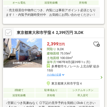
オール電化
浴室乾燥機
所有権
・売主様居住中物件につき、内覧には事前アポイント必須となり
ます！・内覧予約随時受付中 お気軽にお問い合わせください！
東京都東大和市芋窪４ 2,399万円 3LDK
2,399
万円
間取り
3LDK
2
建物面積
75.35m
2
土地面積
100.03m
築年月
1987年8月(築39年1ヶ月)
多摩都市モノレール 上北台駅 徒歩
15分
その他の交通
東京都東大和市芋窪４
2階建て
駐車場あり
システムキッチン
浴室乾燥機
所有権
即入居可
↓空家につき気兼ねなく ◎下記の見学予約を気軽にClickください