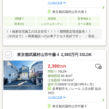
その他の交通
東京都武蔵村山市大南３
2階建て
南道路
駐車場あり
駐車2台
システムキッチン
オール電化
！！桧家住宅施工の注文住宅！！！！期間限定現況販売！！
（5/20まで）～商業施設へのお車アクセス良好です～ ・現在は
空室のため、平日・休日を問わずいつでも見学が可能です ・土
地36坪とゆとりある広さ ・4LDKどんなご家庭にも対応できる広
さです ・南向きのリビングは太陽の光が差し込む明るい空間で
東京都武蔵村山市中藤４ 2,380万円 3SLDK
す ・全室収納、小屋裏収納 収納力の高い住宅です【資料請
求】【見学予約】結びエステートまでお気軽にお電話ください！
TEL042-510-9183
2,380
万円
間取り
3SLDK
2
建物面積
83.42m
2
土地面積
104.62m
築年月
2006年12月(築19年9ヶ月)
多摩都市モノレール 上北台駅 徒歩
26分
その他の交通
東京都武蔵村山市中藤４