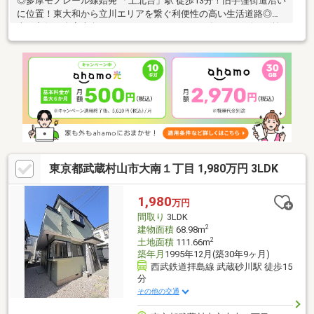
◎多摩モノレール線始発 「上北台」駅 徒歩13分！旧芋窪街道沿い
に位置！東大和から立川エリアを繋ぐ利便性の高い生活道路◎陽
当り良好な全室南向きの4ＬＤＫ/カースペース有り！リビング前
が隣地駐車場の為、開放感・陽当りが確保されています♪◎”各居
室には収納配置＋2階全居室からバルコニー出入り可能！”リビン
グダイニングの隣には多目的に活用できる和室6帖◎”自分好みに
リフォームをご検討の方にもピッタリです！”間取りや内装をライ
フスタイルに合わせて自由にアレンジ可能です◎ご予算やご希望
条件に合ったリフォーム会社のご紹介も承っております。詳細に
ついては⇒お気軽にお問合せ下さい。
東京都武蔵村山市大南１丁目 1,980万円 3LDK
1,980
万円
間取り
3LDK
2
建物面積
68.98m
2
土地面積
111.66m
築年月
1995年12月(築30年9ヶ月)
西武鉄道拝島線 武蔵砂川駅 徒歩15
分
その他の交通