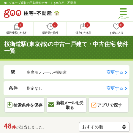
NTTグループ運営の不動産総合サイト goo住宅・不動産
1
0
0
0
最近検索した条件
最近見た物件
保存した条件
お気に入り
桜街道駅(東京都)の中古一戸建て・中古住宅 物件
一覧
駅
変更する
多摩モノレール/桜街道
条件
変更する
指定なし
新着メールを受
検索条件を保存
アプリで探す
取る
48
件
が該当しました。