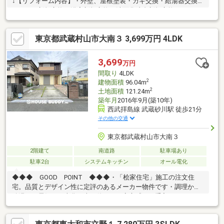
↓【リフォーム内容】・外壁、屋根塗装・カギ交換・給湯器交換・
キッチン新規交換・浴室新規交換・洗面化粧台新規交換・トイレ
新規交換・床重ね張り・CF張替(トイレ・洗面)・照明交換・イン
ターホン交換【ＬＯＣＡＴＩＯＮ】・ベルク・・・約1100ｍ（徒
東京都武蔵村山市大南３ 3,699万円 4LDK
歩約14分）・れんげ保育園・・・徒歩約7分・東大和芋窪緑
地・・・徒歩約8分・村山中央病院・・・徒歩約14分【ＡＣＣＥ
ＳＳ】・多摩都市モノレール「上北台」駅・・・徒歩約15分・市
3,699
万円
立第七小学校・・・徒歩約6分・市立第一中学校・・・徒歩約11
間取り
4LDK
分
2
建物面積
96.04m
2
土地面積
121.24m
築年月
2016年9月(築10年)
西武拝島線 武蔵砂川駅 徒歩21分
その他の交通
東京都武蔵村山市大南３
2階建て
南道路
駐車場あり
駐車2台
システムキッチン
オール電化
◆◆◆ GOOD POINT ◆◆◆・「桧家住宅」施工の注文住
宅。品質とデザイン性に定評のあるメーカー物件です・調理から
給湯まで電気で一本化。火を使わない安心感とお手入れのしやす
さが魅力です・8帖洋室にはWICを完備。夫婦の衣類をまとめて管
理でき、お部屋を広く使えます・前面道路が南側に面しており、