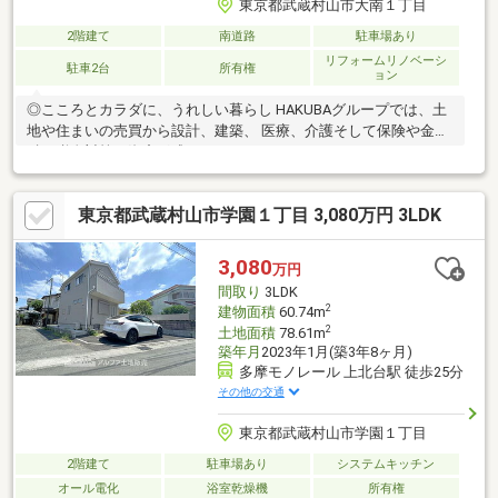
東京都武蔵村山市大南１丁目
2階建て
南道路
駐車場あり
リフォームリノベーシ
駐車2台
所有権
ョン
◎こころとカラダに、うれしい暮らし HAKUBAグループでは、土
地や住まいの売買から設計、建築、 医療、介護そして保険や金
融、税金対策、資産形成まで
東京都武蔵村山市学園１丁目 3,080万円 3LDK
3,080
万円
間取り
3LDK
2
建物面積
60.74m
2
土地面積
78.61m
築年月
2023年1月(築3年8ヶ月)
多摩モノレール 上北台駅 徒歩25分
その他の交通
東京都武蔵村山市学園１丁目
2階建て
駐車場あり
システムキッチン
オール電化
浴室乾燥機
所有権