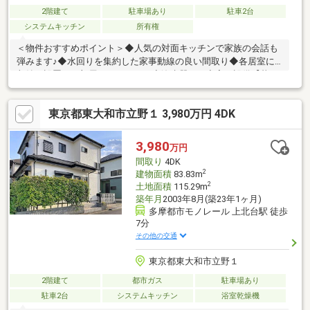
2階建て
駐車場あり
駐車2台
システムキッチン
所有権
＜物件おすすめポイント＞◆人気の対面キッチンで家族の会話も
弾みます♪◆水回りを集約した家事動線の良い間取り◆各居室に
収納を設置。お部屋もスッキリ！◆浄水器など充実の設備【暮ら
しやすい住環境】◇緑豊かな環境のもと、のびのびと子育てが出
来ます◇上北第駅まで徒歩約26分、立川や都心へのアクセスもス
東京都東大和市立野１ 3,980万円 4DK
ムーズです◇駅周辺に大型商業施設が集約されているため、買い
物利便性も優れています□第3小学校 □第3中学校 自己資金は０円
でも大丈夫かしら？お家を購入する際どんな費用が必要？月々い
3,980
万円
くらくらい？など、具体的な資金計画もお任せ下さい。
間取り
4DK
2
建物面積
83.83m
2
土地面積
115.29m
築年月
2003年8月(築23年1ヶ月)
多摩都市モノレール 上北台駅 徒歩
7分
その他の交通
東京都東大和市立野１
2階建て
都市ガス
駐車場あり
駐車2台
システムキッチン
浴室乾燥機