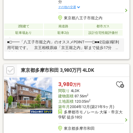
分
その他の交通
東京都八王子市堀之内
2階建て
南道路
都市ガス
駐車場あり
駐車2台
設計住宅性能評価付
■□━━「八王子市堀之内」のオススメPOINT━━□■■2沿線3駅利
用可能です。 京王相模原線「京王堀之内」駅まで徒歩17分 多
摩都市モノレール「中央大学・明星大学」駅まで徒歩20分 ほか
■長期優良住宅仕様、太陽光発電システムが搭載されています。
■LDKは約19.1帖の広さ、3面採光で、陽当たりと通風良好。■全居
東京都多摩市和田 3,980万円 4LDK
室に収納、納戸(約4.2帖)など収納豊富◎すっきりした生活が叶い
ます。■充実の設備・仕様・床暖房、温水洗浄便座、浴室暖房乾
燥機、EV車充電設備など■駐車スペース2台分有り(車種による)。
3,980
万円
■TVモニター付きインターホンや防犯用ガラスなどが採用され
間取り
4LDK
た、防犯面に配慮された住まいです。
2
建物面積
87.56m
2
土地面積
120.05m
築年月
2004年12月(築21年9ヶ月)
多摩都市モノレール 大塚・帝京大
学駅 徒歩18分
東京都多摩市和田