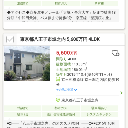
2階建て
都市ガス
所有権
◆アクセス◆◎多摩モノレール「大塚・帝京大学」駅まで徒歩18
分◎「中和田天神」バス停まで徒歩8分 京王線「聖蹟桜ヶ丘」駅
までバス乗車17分◆セールスポイント◆〇南東道路で陽当たり・
通風良好〇コンビニ、ドラックストアまで徒歩10分圏内〇公園、
学校まで徒歩圏内で子育て環境良好〇閑静な住宅地
東京都八王子市堀之内 5,600万円 4LDK
5,600
万円
間取り
4LDK
2
建物面積
110.33m
2
土地面積
186.01m
築年月
2015年10月(築10年11ヶ月)
京王相模原線 京王堀之内駅 徒歩19
分
その他の交通
東京都八王子市堀之内
2階建て
都市ガス
駐車場あり
駐車2台
設計住宅性能評価付
システムキッチン
■□━━「八王子市堀之内」のオススメPOINT━━□■■2015年10月