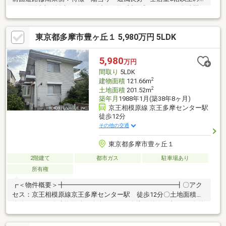
さ・2面以上の採光を確保・会話が弾む対面式キッチン、食洗機・
浄水器搭載・リビングにカウンタースペース有・主寝室は約10.6
帖、WICを設置・お庭付・地下車庫付(高さ約2.3m／車種によ
東京都多摩市豊ヶ丘１ 5,980万円 5LDK
る)▼設備・床暖房(LDK)・浴室は1616サイズ、換気暖房乾燥機
付・全居室複層ガラス▼周辺環境・オーケー多摩大塚店 徒歩8分
(約600m)■ ご希望の住まい探しをお手伝いします
5,980
万円
━━━━━・・・物件の詳細・ご相談はお気軽にお問い合わせく
間取り
5LDK
ださい。
2
建物面積
121.66m
2
土地面積
201.52m
築年月
1988年1月(築38年8ヶ月)
京王相模原線 京王多摩センター駅
徒歩12分
その他の交通
東京都多摩市豊ヶ丘１
2階建て
都市ガス
駐車場あり
所有権
┏＜物件概要＞╋━━━━━━━━━━━━━━━━━┫〇アク
セス：京王相模原線京王多摩センター駅 徒歩12分〇土地面積：
公簿201.52㎡〇建物面積：公簿121.66㎡〇接面道路：東側6m公道
┏＜ライフインフォメーション＞
╋━━━━━━━━━━━━━━━━━┫□セブン-イレブン 多摩