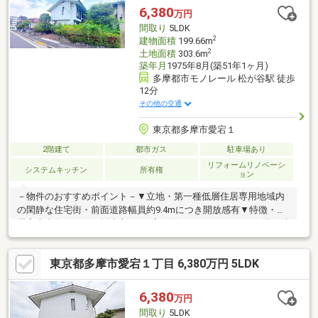
畳のパントリー付き
6,380
万円
間取り
5LDK
2
建物面積
199.66m
2
土地面積
303.6m
築年月
1975年8月(築51年1ヶ月)
多摩都市モノレール 松が谷駅 徒歩
12分
その他の交通
東京都多摩市愛宕１
2階建て
都市ガス
駐車場あり
リフォームリノベーシ
システムキッチン
所有権
ョン
－物件のおすすめポイント－▼立地・第一種低層住居専用地域内
の閑静な住宅街・前面道路幅員約9.4mにつき開放感有▼特徴・全
居室南東向きにつき採光良好・3室に面するバルコニー・各階に洗
面室・トイレ有・お庭付・駐車場有(車種による)▼2025年11月室
内リフォーム済【張替】フローリング、クロス(天井・壁) 等【そ
東京都多摩市愛宕１丁目 6,380万円 5LDK
の他】畳交換、火災報知器取付、ハウスクリーニング 他▼周辺環
境・多摩市立愛和小学校 徒歩7分(約550m)・愛宕山緑地 徒歩3分
(約190m)■ ご希望の住まい探しをお手伝いします
6,380
万円
━━━━━・・・物件の詳細・ご相談はお気軽にお問い合わせく
間取り
5LDK
ださい。