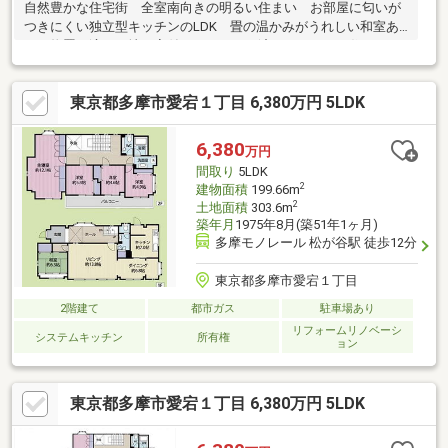
自然豊かな住宅街 全室南向きの明るい住まい お部屋に匂いが
つきにくい独立型キッチンのLDK 畳の温かみがうれしい和室あ
り 物置に適した地下室付 リフォーム済みのきれいな住まいを
是非ご覧ください
東京都多摩市愛宕１丁目 6,380万円 5LDK
6,380
万円
間取り
5LDK
2
建物面積
199.66m
2
土地面積
303.6m
築年月
1975年8月(築51年1ヶ月)
多摩モノレール 松が谷駅 徒歩12分
東京都多摩市愛宕１丁目
2階建て
都市ガス
駐車場あり
リフォームリノベーシ
システムキッチン
所有権
ョン
東京都多摩市愛宕１丁目 6,380万円 5LDK