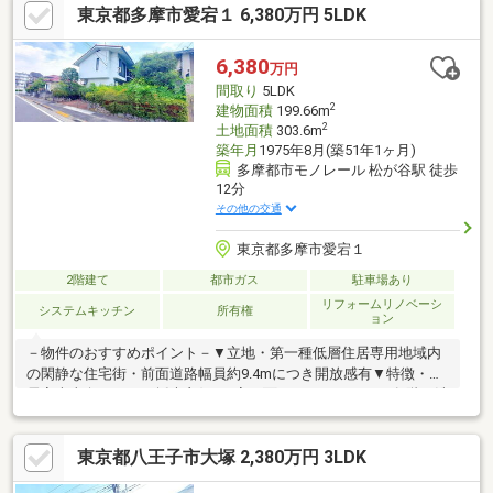
東京都多摩市愛宕１ 6,380万円 5LDK
ニュータウン通り店：400m(徒歩約6分)□千歳屋：950m(徒歩約12
分）□マツモトキヨシ多摩センター店：950m(徒歩約12分)□イトー
ヨーカドー 多摩センター店：1300m(徒歩約19分)□ココリア多摩
6,380
万円
センター：1400m(徒歩約21分)□豊ヶ丘北公園：500m(徒歩約8分)
間取り
5LDK
2
建物面積
199.66m
2
土地面積
303.6m
築年月
1975年8月(築51年1ヶ月)
多摩都市モノレール 松が谷駅 徒歩
12分
その他の交通
東京都多摩市愛宕１
2階建て
都市ガス
駐車場あり
リフォームリノベーシ
システムキッチン
所有権
ョン
－物件のおすすめポイント－▼立地・第一種低層住居専用地域内
の閑静な住宅街・前面道路幅員約9.4mにつき開放感有▼特徴・全
居室南東向きにつき採光良好・3室に面するバルコニー・各階に洗
面室・トイレ有・お庭付・駐車場有(車種による)▼2025年11月室
内リフォーム済【張替】フローリング、クロス(天井・壁) 等【そ
東京都八王子市大塚 2,380万円 3LDK
の他】畳交換、火災報知器取付、ハウスクリーニング 他▼周辺環
境・多摩市立愛和小学校 徒歩7分(約550m)・愛宕山緑地 徒歩3分