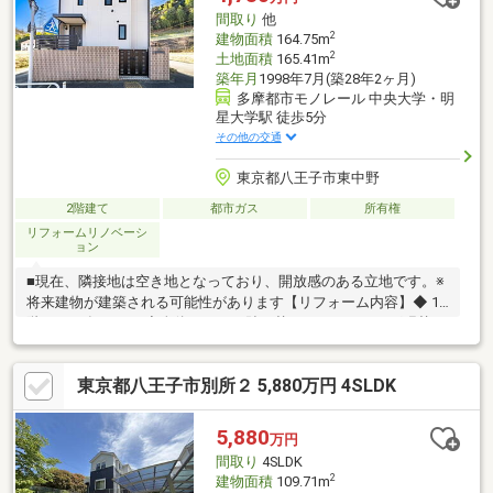
間取り
他
2
建物面積
164.75m
2
土地面積
165.41m
築年月
1998年7月(築28年2ヶ月)
多摩都市モノレール 中央大学・明
星大学駅 徒歩5分
その他の交通
東京都八王子市東中野
2階建て
都市ガス
所有権
リフォームリノベーシ
ョン
■現在、隣接地は空き地となっており、開放感のある立地です。※
将来建物が建築される可能性があります【リフォーム内容】◆ 1
階（2018年10月）◇全体：クロス貼り替え、フローリング張替え
◇LDK・各洋室：ドア交換◇トイレ：便座交換、クロス・床
（CF）張替え◇洗面所：クロス・床（CF）張替え◇浴室：壁シー
東京都八王子市別所２ 5,880万円 4SLDK
ト貼り替え◇間取り変更◆ 2階（2018年10月）◇全体：クロス貼
り替え◇ホール・廊下・LDK：フローリング張替え◇間取り変更
◇キッチン交換◆ 外装・屋外◇2017年5月：外壁塗装◇2026年2
5,880
万円
月：屋上・バルコニー 防水シート交換◆設備部分◇2025年12
間取り
4SLDK
月：給湯器交換
2
建物面積
109.71m