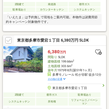
2階建て
南道路
都市ガス
駐車場あり
カウンターキッチン
システムキッチン
「いえたま」は予約無しで現地をご案内可能。本物件は諸費用節
約キャンペーン対象物件です。
東京都多摩市愛宕１丁目 6,380万円 5LDK
6,380
万円
間取り
5LDK
2
建物面積
199.66m
2
土地面積
303.6m
築年月
1975年8月(築51年1ヶ月)
多摩モノレール 松が谷駅 徒歩12分
その他の交通
東京都多摩市愛宕１丁目
2階建て
都市ガス
駐車場あり
リフォームリノベーシ
システムキッチン
所有権
ョン