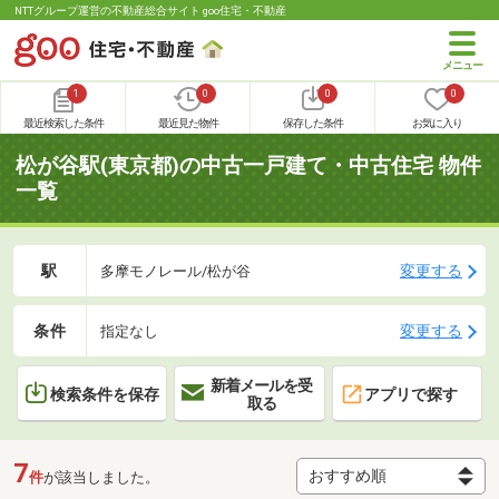
NTTグループ運営の不動産総合サイト goo住宅・不動産
1
0
0
0
最近検索した条件
最近見た物件
保存した条件
お気に入り
松が谷駅(東京都)の中古一戸建て・中古住宅 物件
一覧
駅
変更する
多摩モノレール/松が谷
条件
変更する
指定なし
新着メールを受
検索条件を保存
アプリで探す
取る
7
件
が該当しました。