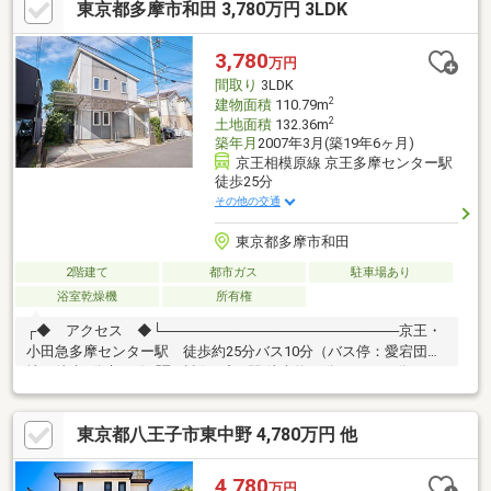
東京都多摩市和田 3,780万円 3LDK
3,780
万円
間取り
3LDK
2
建物面積
110.79m
2
土地面積
132.36m
築年月
2007年3月(築19年6ヶ月)
京王相模原線 京王多摩センター駅
徒歩25分
その他の交通
東京都多摩市和田
2階建て
都市ガス
駐車場あり
浴室乾燥機
所有権
┌◆ アクセス ◆└────────────────────────京王・
小田急多摩センター駅 徒歩約25分バス10分（バス停：愛宕団
地）徒歩7分京王線「聖蹟桜ヶ丘」駅 徒歩約34分 バス19分（バ
ス停:中和田） 徒歩8分多摩モノレール 「松が谷」駅 徒歩15分
┌◆ おすすめポイント
東京都八王子市東中野 4,780万円 他
◆└────────────────────────■9.2m2のテラス付き物
件■カーポート付き駐車スペースあり■天井高2.7mのリビング■2.2
畳のパントリー付き
4,780
万円