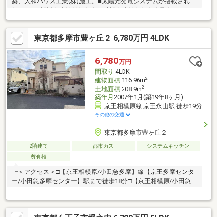
築、大和ハウス工業(株)施工。■太陽光発電システムが搭載された
住まい。■設計住宅性能評価書・建設住宅性能評価書取得。■LDK
は約18.5帖。天井高は約2.5m以上で開放感のある空間です。■キ
ッチンは対面仕様で料理中もリビング・ダイニングとのつながり
東京都多摩市豊ヶ丘２ 6,780万円 4LDK
が感じられる間取り◎■設備・仕様・床暖房(LD部分)、食器洗乾燥
機、温水洗浄便座など■全居室収納付き。WICやクローゼットなど
収納豊富。■カースペースに2台駐車可能（車種による）。EV車充
6,780
万円
電が可能です。■穏やかな暮らしが叶う第一種低層住居専用地域
間取り
4LDK
内◎
2
建物面積
116.96m
2
土地面積
208.9m
築年月
2007年1月(築19年8ヶ月)
京王相模原線 京王永山駅 徒歩19分
その他の交通
東京都多摩市豊ヶ丘２
2階建て
都市ガス
システムキッチン
所有権
┏＜アクセス＞□【京王相模原/小田急多摩】線【京王多摩センタ
ー/小田急多摩センター】駅まで徒歩18分□【京王相模原/小田急多
摩】線【京王永山/小田急永山】駅まで徒歩19分□【多摩都市モノ
レール】線【多摩センター】駅まで徒歩20分□5駅3路線利用可能
な立地です。┏＜室内の特徴＞□LDK 約14.2畳□各居室6畳以上確