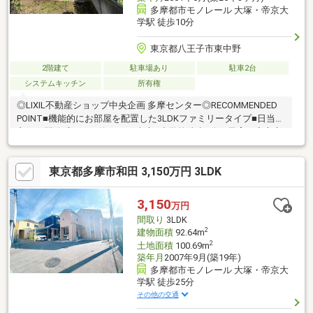
多摩都市モノレール 大塚・帝京大
学駅 徒歩10分
東京都八王子市東中野
2階建て
駐車場あり
駐車2台
システムキッチン
所有権
◎LIXIL不動産ショップ中央企画 多摩センター◎RECOMMENDED
POINT■機能的にお部屋を配置した3LDKファミリータイプ■日当り
良好、開放感のある約30㎡の南庭■小学校徒歩1分、子育て安心立
地■駐車場２台可 ■コンビニ徒歩3分■駅徒歩10分、野猿街道沿線
で交通の利便性◎■全居室収納あり
東京都多摩市和田 3,150万円 3LDK
3,150
万円
間取り
3LDK
2
建物面積
92.64m
2
土地面積
100.69m
築年月
2007年9月(築19年)
多摩都市モノレール 大塚・帝京大
学駅 徒歩25分
その他の交通