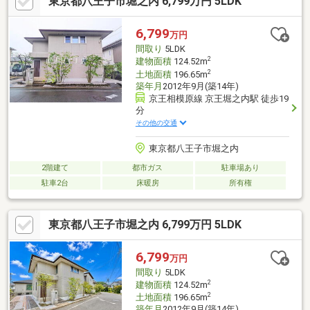
東京都八王子市堀之内 6,799万円 5LDK
保┏＜設備等＞□床暖房（LD部分）□食器洗浄機□パントリー有り
┏＜ライフインフォメーション＞□多摩市豊ヶ丘小学校・・・約
628m□多摩市立青陵中学校・・・約1300m□あおぞらぱれっと保
6,799
万円
育園・・・約902m□豊ケ丘北公園・・・約408m
間取り
5LDK
2
建物面積
124.52m
2
土地面積
196.65m
築年月
2012年9月(築14年)
京王相模原線 京王堀之内駅 徒歩19
分
その他の交通
東京都八王子市堀之内
2階建て
都市ガス
駐車場あり
駐車2台
床暖房
所有権
東京都八王子市堀之内 6,799万円 5LDK
6,799
万円
間取り
5LDK
2
建物面積
124.52m
2
土地面積
196.65m
築年月
2012年9月(築14年)