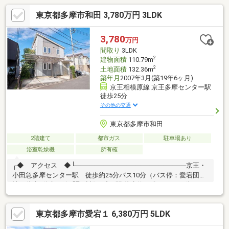
東京都多摩市和田 3,780万円 3LDK
3,780
万円
間取り
3LDK
2
建物面積
110.79m
2
土地面積
132.36m
築年月
2007年3月(築19年6ヶ月)
京王相模原線 京王多摩センター駅
徒歩25分
その他の交通
東京都多摩市和田
2階建て
都市ガス
駐車場あり
浴室乾燥機
所有権
┌◆ アクセス ◆└────────────────────────京王・
小田急多摩センター駅 徒歩約25分バス10分（バス停：愛宕団
地）徒歩7分京王線「聖蹟桜ヶ丘」駅 徒歩約34分 バス19分（バ
ス停:中和田） 徒歩8分多摩モノレール 「松が谷」駅 徒歩15分
┌◆ おすすめポイント
東京都多摩市愛宕１ 6,380万円 5LDK
◆└────────────────────────■9.2m2のテラス付き物
件■カーポート付き駐車スペースあり■天井高2.7mのリビング■2.2