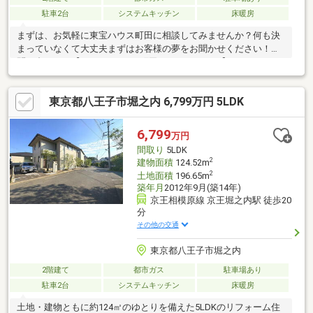
駐車2台
システムキッチン
床暖房
まずは、お気軽に東宝ハウス町田に相談してみませんか？何も決
まっていなくて大丈夫まずはお客様の夢をお聞かせください！お
問い合わせは【TOHO HOUSE 町田：0120-70-6012】まで
東京都八王子市堀之内 6,799万円 5LDK
6,799
万円
間取り
5LDK
2
建物面積
124.52m
2
土地面積
196.65m
築年月
2012年9月(築14年)
京王相模原線 京王堀之内駅 徒歩20
分
その他の交通
東京都八王子市堀之内
2階建て
都市ガス
駐車場あり
駐車2台
システムキッチン
床暖房
土地・建物ともに約124㎡のゆとりを備えた5LDKのリフォーム住