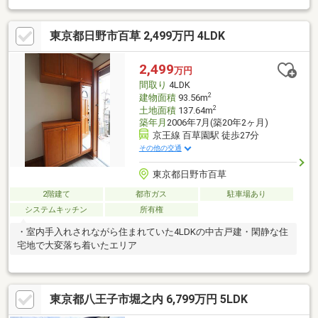
りです。●16.5帖以上の広々LDK！家具配置もゆとりがあります。
●幅員約6mの前面道路で駐車もラクラク！●対面式キッチンで家
東京都日野市百草 2,499万円 4LDK
族と会話しながら料理できます！●カウンターキッチンで配膳や
片付けもスムーズ！●食洗機付きで毎日の家事を軽減できます！●
全居室収納＋収納＋WICで整理整頓しやすいお家です！●南東バル
2,499
万円
コニーで陽当良好・通風良好！
間取り
4LDK
2
建物面積
93.56m
2
土地面積
137.64m
築年月
2006年7月(築20年2ヶ月)
京王線 百草園駅 徒歩27分
その他の交通
東京都日野市百草
2階建て
都市ガス
駐車場あり
システムキッチン
所有権
・室内手入れされながら住まれていた4LDKの中古戸建・閑静な住
宅地で大変落ち着いたエリア
東京都八王子市堀之内 6,799万円 5LDK