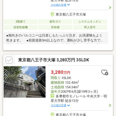
星大学駅 徒歩12分
その他の交通
東京都八王子市大塚
2階建て
都市ガス
システムキッチン
浴室乾燥機
所有権
即入居可
●南向きのバルコニーは日差しもたっぷり注ぎ、お洗濯物もよく
乾きます。 ●前面道路5m以上なので、運転が少し苦手な方でも
運転・駐車がしやすそうですね。 ●部屋の雰囲気や広さ・眺
望・間取りの使い勝手など、是非一度、ご自身の目で確かめてみ
てください。 ●平日のご案内も可能です。まずはお気軽にお問
東京都八王子市大塚 3,280万円 3SLDK
合せ下さいませ。
3,280
万円
間取り
3SLDK
2
建物面積
132.43m
2
土地面積
154.34m
築年月
2007年6月(築19年3ヶ月)
多摩都市モノレール 中央大学・明
星大学駅 徒歩12分
その他の交通
東京都八王子市大塚