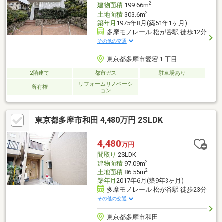
2
建物面積
199.66m
2
土地面積
303.6m
築年月
1975年8月(築51年1ヶ月)
多摩モノレール 松が谷駅 徒歩12分
その他の交通
東京都多摩市愛宕１丁目
2階建て
都市ガス
駐車場あり
リフォームリノベーシ
所有権
ョン
東京都多摩市和田 4,480万円 2SLDK
4,480
万円
間取り
2SLDK
2
建物面積
97.09m
2
土地面積
86.55m
築年月
2017年6月(築9年3ヶ月)
多摩モノレール 松が谷駅 徒歩23分
その他の交通
東京都多摩市和田