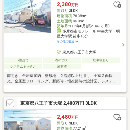
(約190m)■ ご希望の住まい探しをお手伝いします
2,380
万円
━━━━━・・・物件の詳細・ご相談はお気軽にお問い合わせく
間取り
3LDK
ださい。
2
建物面積
76.38m
2
土地面積
96.8m
築年月
2005年8月(築21年1ヶ月)
多摩都市モノレール 中央大学・明
星大学駅 徒歩16分
その他の交通
東京都八王子市大塚
2階建て
都市ガス
駐車場あり
システムキッチン
所有権
南向き、全居室収納、整形地、２沿線以上利用可、全室２面採
光、全居室フローリング、新築時・増改築時の設計図、システム
キッチン、陽当り良好、庭、シャワー付洗面化粧台、トイレ２ヶ
所、浴室１坪以上、２階建、南面バルコニー、床下収納、浴室に
窓、眺望良好、都市ガス、周辺交通量少なめ
東京都八王子市大塚 2,480万円 3LDK
2,480
万円
間取り
3LDK
2
建物面積
77.21m