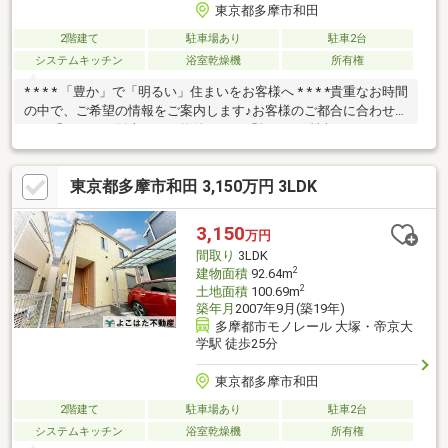
東京都多摩市和田
2階建て
駐車場あり
駐車2台
システムキッチン
浴室乾燥機
所有権
* * * * 「豊か」で「明るい」住まいをお客様へ * * * *貴重なお時間
の中で、ご希望の情報をご案内します♪お客様のご都合に合わせ
て、「これから販売される物件だけ」「知りたい情報だけ」とい
う短時間のご案内も可能です！～リフォーム内容～・全室クロ
ス・全室フロアタイル・新規ユニットバス・新規システムキッチ
東京都多摩市和田 3,150万円 3LDK
ン・スイッチコンセント交換・トイレ2台新規・洗面台新規
3,150
万円
間取り
3LDK
2
建物面積
92.64m
2
土地面積
100.69m
築年月
2007年9月(築19年)
多摩都市モノレール 大塚・帝京大
学駅 徒歩25分
東京都多摩市和田
2階建て
駐車場あり
駐車2台
システムキッチン
浴室乾燥機
所有権