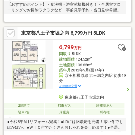
【おすすめポイント】・食洗機・浴室乾燥機付き！・全居室フロ
ーリングでお掃除ラクラクなど 事前見学予約・当日見学希望・
ローン相談などお気軽にお問合せ下さい。 フリーダイヤルでよ
こはた不動産本店売買部までお気軽に！ (0120-555-899)［通
話料無料］携帯電話からもご利用できます。
東京都八王子市堀之内 6,799万円 5LDK
6,799
万円
間取り
5LDK
2
建物面積
124.52m
2
土地面積
196.65m
築年月
2012年9月(築14年)
京王相模原線 京王堀之内駅 徒歩19
分
その他の交通
東京都八王子市堀之内
2階建て
都市ガス
駐車場あり
駐車2台
床暖房
所有権
●令和8年6月リフォーム完成！●LDには床暖房を完備！寒い冬でも
ぽかぽか。●ＷＩＣ付でたくさんおしゃれを楽しめます！●全居室
6帖以上の広さを確保！ご家族それぞれがゆったりと過ごせる間取