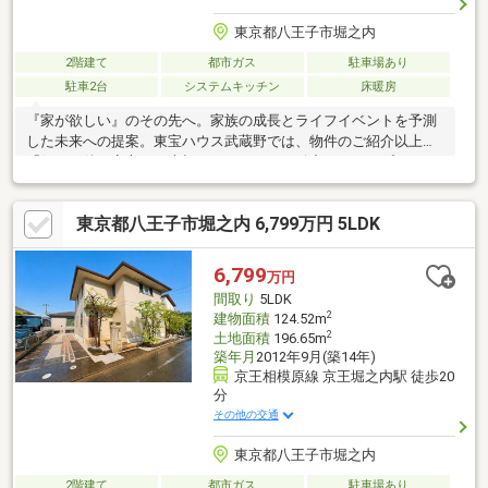
東京都八王子市堀之内
2階建て
都市ガス
駐車場あり
駐車2台
システムキッチン
床暖房
『家が欲しい』のその先へ。家族の成長とライフイベントを予測
した未来への提案。東宝ハウス武蔵野では、物件のご紹介以上に
「住んだ後の安心」を大切にしています。緻密なライフプランニ
ングで、お子様の教育費や老後資金まで見据えた最適な予算をご
提案。最新の住宅ローン動向に基づき「がん100％保障」や「50
東京都八王子市堀之内 6,799万円 5LDK
年ローン」など、最適な銀行選びを徹底サポート。未来の自分に
感謝される住まい探しをご一緒に。先ずはお客様の「夢」や「理
想」をお聞かせ下さい。ご条件など何も決まっていなくても大丈
6,799
万円
夫です。「行って良かった！会って良かった！」と、思って頂け
間取り
5LDK
ますようスタッフ一同、夢に！人に！住まいに本気です！！
2
建物面積
124.52m
2
土地面積
196.65m
築年月
2012年9月(築14年)
京王相模原線 京王堀之内駅 徒歩20
分
その他の交通
東京都八王子市堀之内
2階建て
都市ガス
駐車場あり