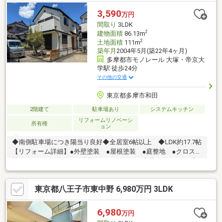
よる）
3,590
万円
間取り
3LDK
2
建物面積
86.13m
2
土地面積
111m
築年月
2004年5月(築22年4ヶ月)
多摩都市モノレール 大塚・帝京大
学駅 徒歩24分
その他の交通
東京都多摩市和田
2階建て
駐車場あり
システムキッチン
リフォームリノベーシ
所有権
ョン
◆南側駐車場につき陽当り良好◆全居室6帖以上 ◆LDK約17.7帖
【リフォーム詳細】●外壁塗装 ●屋根塗装 ●庭整地 ●クロス貼
替 ●クッションフロア貼替 ●フロアタイル上張り●キッチン交
換 ●ユニットバス交換 ●洗面化粧台交換 ●トイレ交換（１F・
２F）●給湯器交換 ●照明交換 ●スイッチ交換 ●ハウスクリー
東京都八王子市東中野 6,980万円 3LDK
ニング等・・・《Life Information》・多摩市立多摩第二小学
校 徒歩7分／約520m ・多摩市立和田中学校 徒歩5分／約
380m・東寺方ショッピングセンター 徒歩7分／約560m ・和田
6,980
万円
公園 徒歩5分／約380m