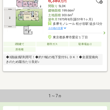
6,380
万円
間取り
5LDK
2
建物面積
199.66m
2
土地面積
303.6m
築年月
1975年8月(築51年1ヶ月)
多摩モノレール 松が谷駅 徒歩12分
その他の交通
東京都多摩市愛宕１丁目
2階建て
都市ガス
駐車場あり
所有権
◆3路線2駅利用可！◆約11帖の地下室付5ＬＤＫ！◆全居室南向
きのため陽当たり良好♪
1～7
件