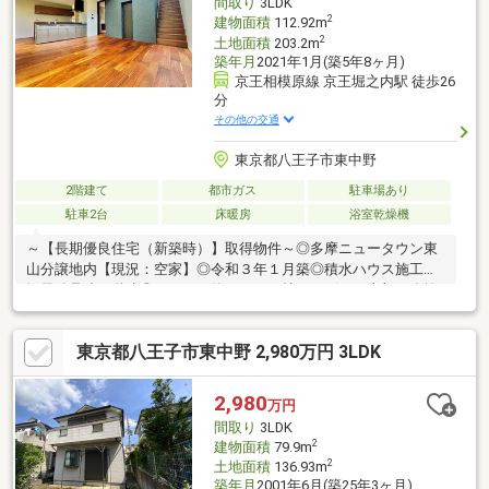
間取り
3LDK
2
建物面積
112.92m
2
土地面積
203.2m
築年月
2021年1月(築5年8ヶ月)
京王相模原線 京王堀之内駅 徒歩26
分
その他の交通
東京都八王子市東中野
2階建て
都市ガス
駐車場あり
駐車2台
床暖房
浴室乾燥機
～【長期優良住宅（新築時）】取得物件～◎多摩ニュータウン東
山分譲地内【現況：空家】◎令和３年１月築◎積水ハウス施工◎
軽量鉄骨造２階建◎ＬＤＫは約２０．８帖（リビング上部に吹抜
け有）◎収納力豊富なシューズインクローゼット付◎コミュニケ
ーションの取りやすいリビングイン階段＆オープンキッチン◎カ
東京都八王子市東中野 2,980万円 3LDK
ースペース２台分あり（車種による）◎南道路・北東道路に面し
た角地◎陽当たり・風通し良好
2,980
万円
間取り
3LDK
2
建物面積
79.9m
2
土地面積
136.93m
築年月
2001年6月(築25年3ヶ月)