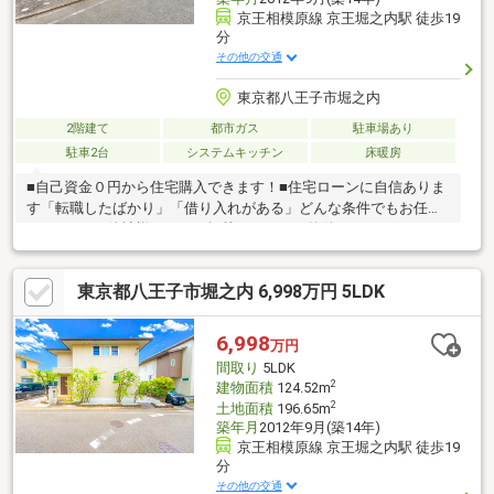
京王相模原線 京王堀之内駅 徒歩19
分
その他の交通
東京都八王子市堀之内
2階建て
都市ガス
駐車場あり
駐車2台
システムキッチン
床暖房
■自己資金０円から住宅購入できます！■住宅ローンに自信ありま
す「転職したばかり」「借り入れがある」どんな条件でもお任せ
ください！■他社様でネット掲載されている物件も、まとめてご
紹介可能です！■見学、お問合せにつきましては土日に限らず平
日、営業時間外でもご対応可能です！東亜住宅ではお客様が安心
東京都八王子市堀之内 6,998万円 5LDK
して頂けますよう常に新しい事を取り入れております。経験豊富
な知識でお客様の悩み事をしっかりと解消いたします。お住まい
探しは東亜住宅にお任せください！ご見学予約は0120-60-
6,998
万円
1665【通話料無料】までお気軽にお電話ください♪スマートフォ
間取り
5LDK
ンの方は右下の青いバナーよりお問合せ頂けます♪
2
建物面積
124.52m
2
土地面積
196.65m
築年月
2012年9月(築14年)
京王相模原線 京王堀之内駅 徒歩19
分
その他の交通