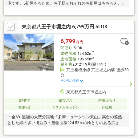
宅です。5部屋あるため、お子様それぞれのお部屋はもちろん、書
斎や在宅ワークスペース、趣味のお部屋などライフスタイルに合
わせた使い方が可能。駐車スペースは2台分確保されており、ご夫
婦それぞれがお車を利用されるご家庭にもおすすめです。約16.5
東京都八王子市堀之内 6,799万円 5LDK
帖のLDKは家族が自然と集まる憩いの空間。全居室6帖以上のゆと
りある設計で、収納も充実しています。リフォーム済のため、そ
のまま気持ちよく新生活をスタートできます。小・中学校や公園
6,799
万円
も徒歩圏内に揃い、子育て世帯にも嬉しい住環境です。
間取り
5LDK
2
建物面積
124.52m
2
土地面積
196.65m
築年月
2012年9月(築14年)
京王相模原線 京王堀之内駅 徒歩20
分
その他の交通
東京都八王子市堀之内
2階建て
都市ガス
駐車場あり
駐車2台
システムキッチン
床暖房
・全681区画の大型分譲地『多摩ニュータウン東山』高台の整然
とした緑の多い街並み・建物面積124.52㎡のゆとりのある広さ・
共有施設ではBBQを楽しむことができます（予約制・有料）・ク
ロス全面張替、給湯器新規交換、モニターインターフォン新規交