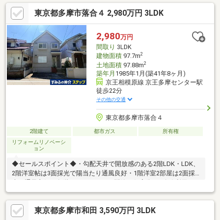
換、ハウスクリーニング済みです（令和８年6月）
東京都多摩市落合４ 2,980万円 3LDK
2,980
万円
間取り
3LDK
2
建物面積
97.7m
2
土地面積
97.88m
築年月
1985年1月(築41年8ヶ月)
京王相模原線 京王多摩センター駅
徒歩22分
その他の交通
東京都多摩市落合４
2階建て
都市ガス
所有権
リフォームリノベーシ
ョン
◆セールスポイント◆・勾配天井で開放感のある2階LDK・LDK、
2階洋室帖は3面採光で陽当たり通風良好・1階洋室2部屋は2面採
光で通風良好・各階にトイレあり・閑静な住宅街・3路線利用可・
徒歩10分圏内に小学校・中学校、コンビニ、スーパー、公園のあ
る良好な住環境◆物件概要◆・土地面積：97.88㎡（29.60坪）・
東京都多摩市和田 3,590万円 3LDK
建物面積：97.70㎡・間取り：3ＬＤＫ・構造：木造スレート葺2階
建・築年月：1985年1月築・駐車場：カースペース1台可（車種に