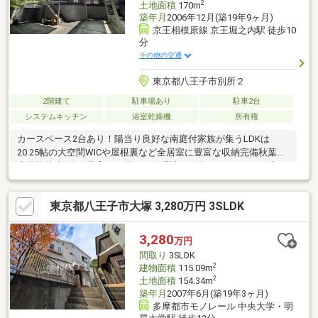
2
土地面積
170m
築年月
2006年12月(築19年9ヶ月)
京王相模原線 京王堀之内駅 徒歩10
分
その他の交通
東京都八王子市別所２
2階建て
駐車場あり
駐車2台
システムキッチン
浴室乾燥機
所有権
カースペース2台あり！陽当り良好な南庭付家族が集うLDKは
20.25帖の大空間WICや屋根裏など全居室に豊富な収納完備秋葉台
小学校徒歩4分！子育てに優しい住環境2025年3月リフォーム内
容 浴室交換 トイレ交換 各居室クロス交換 玄関インターホ
ン交換 給湯器交換
東京都八王子市大塚 3,280万円 3SLDK
3,280
万円
間取り
3SLDK
2
建物面積
115.09m
2
土地面積
154.34m
築年月
2007年6月(築19年3ヶ月)
多摩都市モノレール 中央大学・明