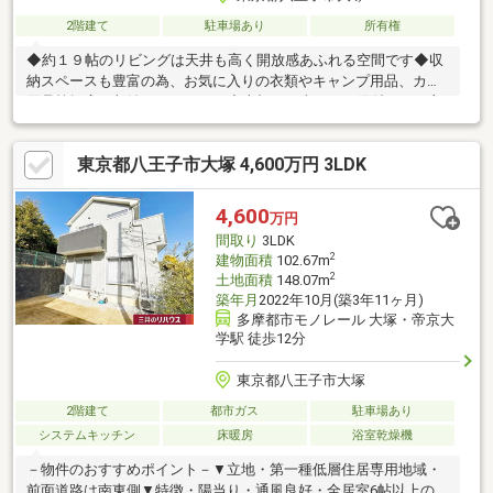
2階建て
駐車場あり
所有権
◆約１９帖のリビングは天井も高く開放感あふれる空間です◆収
納スペースも豊富の為、お気に入りの衣類やキャンプ用品、カー
用品等幅広く収納いただけます◆大切なお車を雨や陽射しから守
れるＢＯＸガレージ
東京都八王子市大塚 4,600万円 3LDK
4,600
万円
間取り
3LDK
2
建物面積
102.67m
2
土地面積
148.07m
築年月
2022年10月(築3年11ヶ月)
多摩都市モノレール 大塚・帝京大
学駅 徒歩12分
東京都八王子市大塚
2階建て
都市ガス
駐車場あり
システムキッチン
床暖房
浴室乾燥機
－物件のおすすめポイント－▼立地・第一種低層住居専用地域・
前面道路は南東側▼特徴・陽当り・通風良好・全居室6帖以上の広