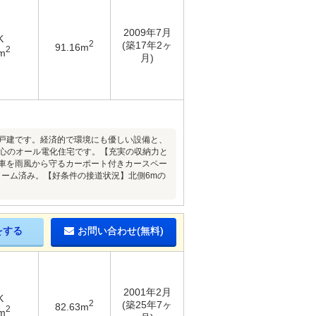
2009年7月
K
2
(築17年2ヶ
91.16m
2
m
月)
古戸建です。経済的で環境にも優しい設備と、
安心のオール電化住宅です。【充実の収納力と
愛車を雨風から守るカーポート付きカースペー
ーム済み。【好条件の接道状況】北側6mの
をする
お問い合わせ(無料)
2001年2月
K
2
(築25年7ヶ
82.63m
2
m