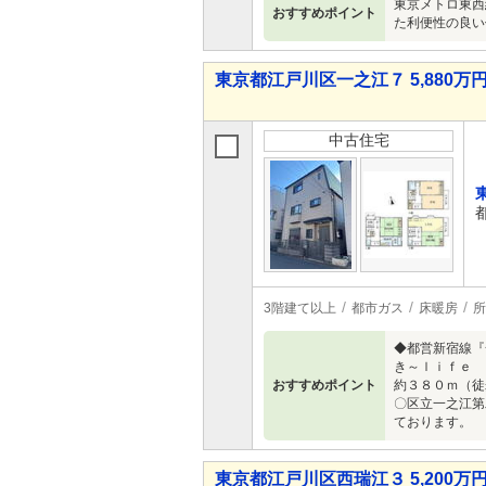
東京メトロ東西
おすすめポイント
た利便性の良い
東京都江戸川区一之江７ 5,880万円 
中古住宅
3階建て以上
都市ガス
床暖房
所
◆都営新宿線『
き～ｌｉｆｅ 
おすすめポイント
約３８０ｍ（徒
〇区立一之江第
ております。
東京都江戸川区西瑞江３ 5,200万円 