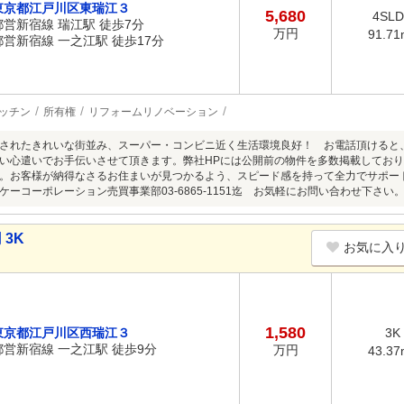
東京都江戸川区東瑞江３
5,680
4SL
都営新宿線 瑞江駅 徒歩7分
万円
91.71
都営新宿線 一之江駅 徒歩17分
ッチン
所有権
リフォームリノベーション
されたきれいな街並み、スーパー・コンビニ近く生活環境良好！ お電話頂けると
い心遣いでお手伝いさせて頂きます。弊社HPには公開前の物件を多数掲載してお
。お客様が納得なさるお住まいが見つかるよう、スピード感を持って全力でサポー
ケーコーポレーション売買事業部03-6865-1151迄 お気軽にお問い合わせ下さい
 3K
お気に入
1,580
東京都江戸川区西瑞江３
3K
都営新宿線 一之江駅 徒歩9分
万円
43.37