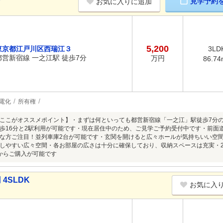
見学予約
お気に入りに追加
5,200
東京都江戸川区西瑞江３
3LD
都営新宿線 一之江駅 徒歩7分
万円
86.74
電化
所有権
ここがオススメポイント】・まずは何といっても都営新宿線「一之江」駅徒歩7分
歩16分と2駅利用が可能です・現在居住中のため、ご見学ご予約受付中です・前面
な方ご注目！並列車庫2台が可能です・玄関を開けると広々ホールが気持ちいい空間
しやすい広々空間・各お部屋の広さは十分に確保しており、収納スペースは充実・2
からご購入が可能です
4SLDK
お気に入