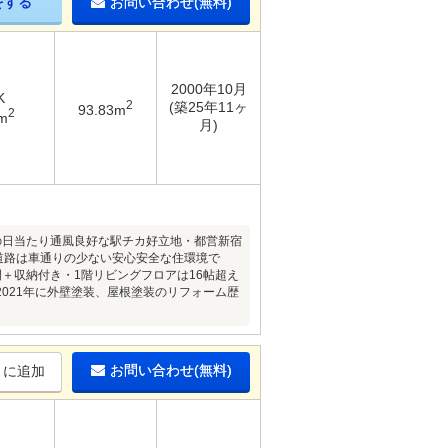
をする
お問い合わせ(無料)
2000年10月
K
2
(築25年11ヶ
93.83m
2
m
月)
の日当たり通風良好な駅チカ好立地・都営新宿
道路は車通りの少ない安心安全な住環境で
＋収納付き・1階リビングフロアは16帖超え
021年に外壁塗装、屋根塗装のリフォーム歴
お問い合わせ(無料)
りに追加