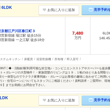
6LDK
見学予約
お気に入りに追加
東京都江戸川区春江町３
7,480
6LD
都営新宿線 瑞江駅 徒歩15分
万円
146.4
都営新宿線 一之江駅 徒歩18分
ステムキッチン
床暖房
浴室乾燥機
所有権
即入居可
OINT◇◆・2路線3駅利用可能な好立地♪・コンビニエンスストアやスーパーも徒
ロフト＋ガレージの大型物件！・家族団欒のリビングは１９．１帖のゆとりある間取り
回り一体型なのでラクラク家事同線♪・ガレージはお客様の趣味に合わせてご利用い
リ♪・住宅ローンについてもスタッフにご相談ください！資料請求・ご質問や、現
９】までお気軽にお問合せ下さい。
LDK
見学予約
お気に入りに追加