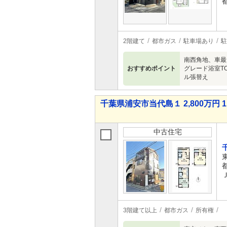
2階建て
都市ガス
駐車場あり
駐
南西角地、車最
おすすめポイント
グレード浴室T
ル張替え
千葉県浦安市当代島１ 2,800万円 1
中古住宅
3階建て以上
都市ガス
所有権