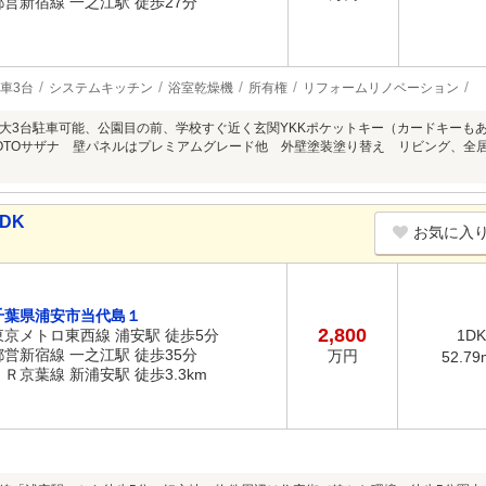
都営新宿線 一之江駅 徒歩27分
車3台
システムキッチン
浴室乾燥機
所有権
リフォームリノベーション
大3台駐車可能、公園目の前、学校すぐ近く玄関YKKポケットキー（カードキーもあり）
OTOサザナ 壁パネルはプレミアムグレード他 外壁塗装塗り替え リビング、全
DK
お気に入
千葉県浦安市当代島１
2,800
東京メトロ東西線 浦安駅 徒歩5分
1DK
都営新宿線 一之江駅 徒歩35分
万円
52.79
ＪＲ京葉線 新浦安駅 徒歩3.3km