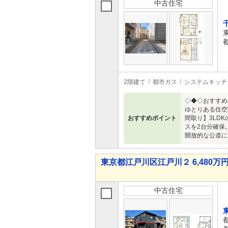
中古住宅
2階建て
都市ガス
システムキッチ
◇◆◇おすすめ
ゆとりある住空
おすすめポイント
間取り】3LD
スを2台分確保
開放的な公道に
東京都江戸川区江戸川２ 6,480万円 
中古住宅