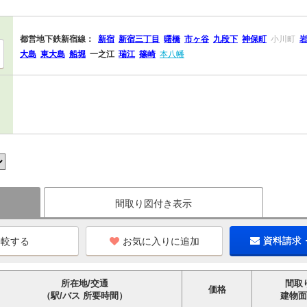
都営地下鉄新宿線：
新宿
新宿三丁目
曙橋
市ヶ谷
九段下
神保町
小川町
大島
東大島
船堀
一之江
瑞江
篠崎
本八幡
間取り図付き表示
お気に入りに追加
資料請求
所在地/交通
間取
価格
（駅/バス 所要時間）
建物面