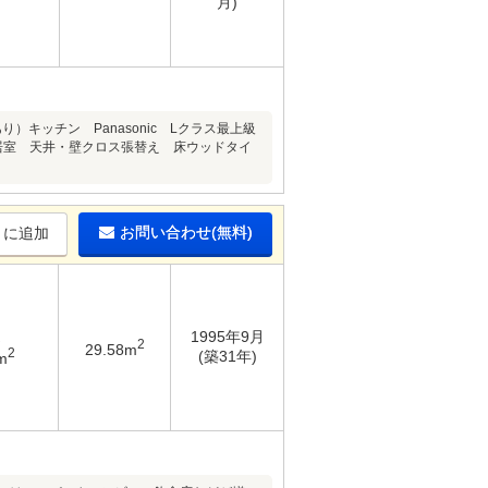
月)
キッチン Panasonic Lクラス最上級
居室 天井・壁クロス張替え 床ウッドタイ
お問い合わせ(無料)
りに追加
1995年9月
2
29.58m
2
(築31年)
m