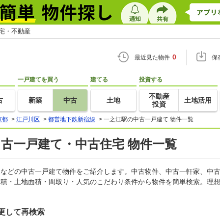
住宅・不動産
0
最近見た物件
保
一戸建てを買う
建てる
投資する
不動産
古
新築
中古
土地
土地活用
投資
京都
>
江戸川区
>
都営地下鉄新宿線
>
一之江駅の中古一戸建て 物件一覧
中古一戸建て・中古住宅 物件一覧
軒家などの中古一戸建て物件をご紹介します。中古物件、中古一軒家、中
面積・土地面積・間取り・人気のこだわり条件から物件を簡単検索。理想
更して再検索