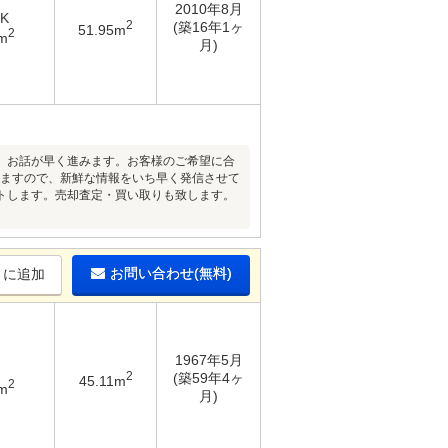
2010年8月
DK
2
(築16年1ヶ
51.95m
2
m
月)
、お話が早く進みます。お客様のご希望に合
りますので、新鮮な情報をいち早く発信させて
トします。売却査定・買い取りも致します。
。
お問い合わせ(無料)
りに追加
1967年5月
2
(築59年4ヶ
45.11m
2
m
月)