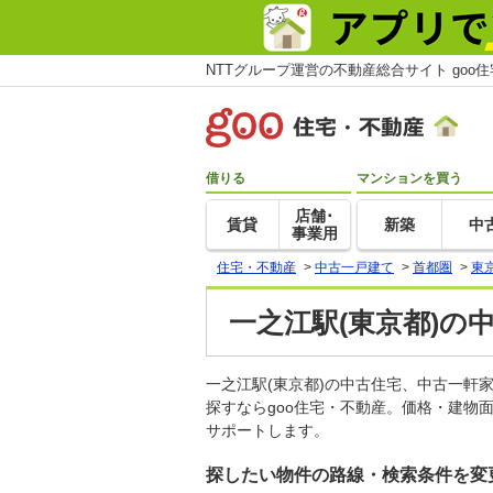
NTTグループ運営の不動産総合サイト goo
借りる
マンションを買う
店舗･
賃貸
新築
中
事業用
住宅・不動産
>
中古一戸建て
>
首都圏
>
東
一之江駅(東京都)の
一之江駅(東京都)の中古住宅、中古一
探すならgoo住宅・不動産。価格・建物
サポートします。
探したい物件の路線・検索条件を変