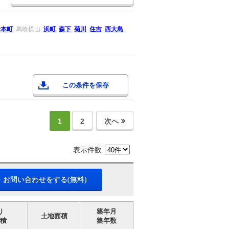
岩本町
馬喰横山
浜町
森下
菊川
住吉
西大島
この条件を保存
1
2
次へ
表示件数
・お問い合わせをする(無料)
り
築年月
土地面積
積
築年数