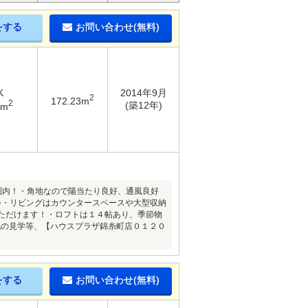
をする
お問い合わせ(無料)
K
2014年9月
2
172.23m
2
(築12年)
5m
歩圏内！・角地なので陽当たり良好、通風良好
♪・リビングはカウンタースペースや大型収納
ただけます！・ロフトは１４帖あり、季節物
地の見学等、【ハウスプラザ錦糸町店０１２０
をする
お問い合わせ(無料)