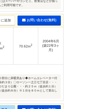
内にはスーパーやコンビニ、飲食店などが揃っ
もご利用可能です。
お問い合わせ(無料)
りに追加
2004年6月
K
2
(築22年3ヶ
70.62m
2
8m
月)
Ｄ部分に床暖房あり◆ホームエレベーター付
歩約３分）〇ローソン一之江七丁目店・・・
ひだまり公園・・・約２５ｍ（徒歩約１分）
（徒歩約８分）※１分を８０ｍとして算出し