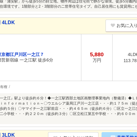
線「浦安駅」から徒歩5分の好立地。物件周辺は住宅街で静かな環境。徒歩5分圏
住環境です。1階部分と2・3階部分の二世帯住宅タイプ。自己居住用にも賃貸用に
4LDK
お気に入
5,880
東京都江戸川区一之江７
4LD
都営新宿線 一之江駅 徒歩6分
万円
113.7
有権
一之江』駅より徒歩約６分！◆一之江駅西部土地区画整理事業地内（整備済）◆Ｌ
ｉｎｆｏｒｍａｔｉｏｎ～〇ウエルシア薬局江戸川一之江店・・・約１７５ｍ（徒
歩約５分）〇ヤマイチ一之江駅前店・・・約４６５ｍ（徒歩約６分）〇区立一之江
二小学校・・・約２２０ｍ（徒歩約３分）〇区立松江第五中学校・・・約６００ｍ
3LDK