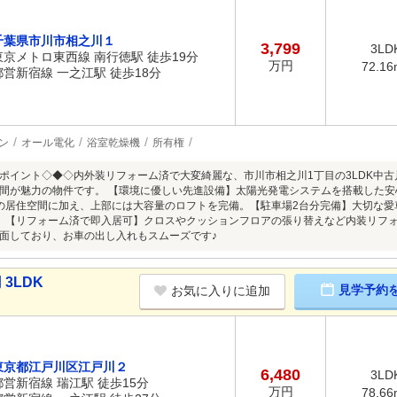
千葉県市川市相之川１
3,799
3LD
東京メトロ東西線 南行徳駅 徒歩19分
万円
72.16
都営新宿線 一之江駅 徒歩18分
ン
オール電化
浴室乾燥機
所有権
ポイント◇◆◇内外装リフォーム済で大変綺麗な、市川市相之川1丁目の3LDK中
間が魅力の物件です。 【環境に優しい先進設備】太陽光発電システムを搭載した
Kの居住空間に加え、上部には大容量のロフトを完備。【駐車場2台分完備】大切な
。【リフォーム済で即入居可】クロスやクッションフロアの張り替えなど内装リフォ
面しており、お車の出し入れもスムーズです♪
3LDK
見学予約
お気に入りに追加
東京都江戸川区江戸川２
6,480
3LD
都営新宿線 瑞江駅 徒歩15分
万円
78.66