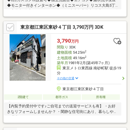
◆モニター付きインターホン◆（ミニスーパー）リコス大島5丁
目店徒歩5分◆（スーパー）ダイエー東大島店徒歩9分◆（コンビ
ニ）セブンイレブン大島中の橋南店徒歩6分◆
東京都江東区東砂４丁目 3,790万円 3DK
3,790
万円
間取り
3DK
2
建物面積
54.25m
2
土地面積
49.16m
築年月
1981年2月(築45年7ヶ月)
東京メトロ東西線 南砂町駅 徒歩19
分
その他の交通
東京都江東区東砂４丁目
2階建て
都市ガス
所有権
【内覧予約受付中です♪ご自宅までの送迎サービスも有】 ・お好
きなリフォームしませんか？ ・閑静な住宅街にあり、暮らしやす
い環境です！