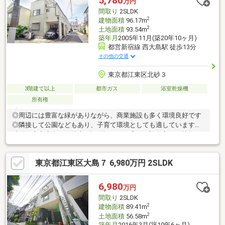
5,780
万円
な収納で住空間すっきり＝＝＝＝＝＝＝＝＝＝＝＝＝＝＝＝＝＝
間取り
2SLDK
＝＝＝＝＝
2
建物面積
96.17m
2
土地面積
93.54m
築年月
2005年11月(築20年10ヶ月)
都営新宿線 西大島駅 徒歩13分
その他の交通
東京都江東区北砂３
3階建て以上
都市ガス
浴室乾燥機
所有権
◎周辺には豊富な緑がありながら、商業施設も多く環境良好です
◎隣接して公園などもあり、子育て環境としても適しています◎
砂町銀座商店街まで徒歩5分（約400m）◎LDK部分広々15帖超 ※
有効宅地面積58.42㎡ －仕様・構造・設備・特徴－■納戸 ■モ
ニター付きインターホン ■トイレ2箇所■ビルトインガレージ
東京都江東区大島７ 6,980万円 2SLDK
（車種制限有り） ■浴室窓有り■浴室1216タイプ ■北西の角
地 ■浴室換気乾燥機■主寝室9.41帖 ■1階トイレ窓有り etc.・
アリオ北砂：徒歩5分（約400m）・区立小名木川小学校：徒歩2分
6,980
万円
（約160m）
間取り
2SLDK
2
建物面積
89.41m
2
土地面積
56.58m
築年月
2016年3月(築10年6ヶ月)