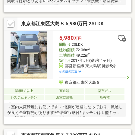
間取りはゆとりある4LDKシステムキッチン・食洗機・浴室乾燥機
を備え、家事のしやすさに配慮した住まい敷地内には駐車場あり
約14.49㎡のルーフバルコニー付き駅近で通勤通学のアクセスも良
好な生活環境が魅力です【周辺環境】・ローソン 大島五丁目店…
東京都江東区大島８ 5,980万円 2SLDK
徒歩2分・セブン-イレブン 大島中の橋南店…徒歩2分・スーパーマ
ーケット リコス 大島5丁目店…徒歩2分・くすりの福太郎 大島駅前
店…徒歩4分・江東病院（総合病院）…徒歩5分・江東区立第四大島
5,980
万円
小学校…徒歩6分・江東区立大島中学校…徒歩5分
間取り
2SLDK
2
建物面積
72.06m
2
土地面積
49.22m
築年月
2017年5月(築9年4ヶ月)
都営新宿線 東大島駅 徒歩5分
その他の交通
東京都江東区大島８
3階建て以上
南道路
都市ガス
システムキッチン
浴室乾燥機
所有権
～室内大変綺麗にお使いです～*北側が通路になっており、風通し
が良く全室採光があります*全居室収納付*キッチンはＬ型キッチ
ン。調理中の動線が短くなり効率よくお料理ができます*駅、スー
パー、小・中学校など徒歩１０分圏内！住環境も良好です◇周辺
環境◇ダイエー東大島店 徒歩５分Seria・サンドラッグ東大島