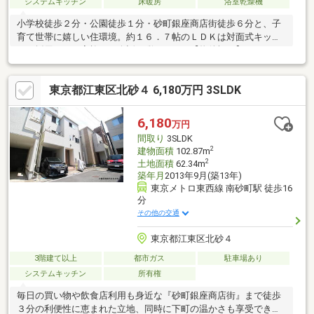
システムキッチン
床暖房
浴室乾燥機
小学校徒歩２分・公園徒歩１分・砂町銀座商店街徒歩６分と、子
育て世帯に嬉しい住環境。約１６．７帖のＬＤＫは対面式キッチ
ンを採用し、ご家族との会話も弾みます。【物件概要】２００９
年４月築の木造３階建３ＳＬＤＫ。土地６０．６８㎡、建物９
８．６３㎡。電気式床暖房、食器洗乾燥機、浴室換気乾燥暖房
東京都江東区北砂４ 6,180万円 3SLDK
機、トイレ２か所、トップライト２か所、ＥＶ充電設備、カース
ペース・ＥＶ充電設備付き【ライフインフォメーション】◆区立
第六砂町小学校徒歩２分◆区立砂町中学校徒歩７分◆砂町銀座商
6,180
万円
店街徒歩６分◆ヨークマート東砂店徒歩７分◆赤札堂砂町店徒歩
間取り
3SLDK
８分◆ミニストップ徒歩１分◆亀高公園・仙台堀川公園徒歩１分
2
建物面積
102.87m
2
土地面積
62.34m
築年月
2013年9月(築13年)
東京メトロ東西線 南砂町駅 徒歩16
分
その他の交通
東京都江東区北砂４
3階建て以上
都市ガス
駐車場あり
システムキッチン
所有権
毎日の買い物や飲食店利用も身近な『砂町銀座商店街』まで徒歩
３分の利便性に恵まれた立地、同時に下町の温かさも享受できま