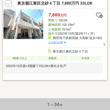
東京都江東区北砂４丁目 7,880万円 3SLDK
7,880
万円
間取り
3SLDK
2
建物面積
103.29m
2
土地面積
70.3m
築年月
2023年10月(築2年11ヶ月)
都営地下鉄新宿線 大島駅 徒歩18分
その他の交通
東京都江東区北砂４丁目
3階建て以上
床暖房
所有権
2023年10月築×3階建て3SLDK×東向き住戸
1～34
件