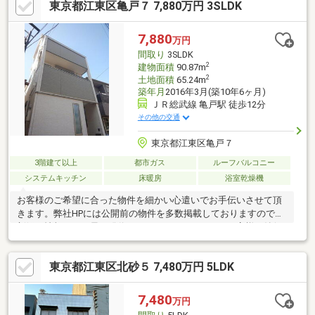
東京都江東区亀戸７ 7,880万円 3SLDK
7,880
万円
間取り
3SLDK
2
建物面積
90.87m
2
土地面積
65.24m
築年月
2016年3月(築10年6ヶ月)
ＪＲ総武線 亀戸駅 徒歩12分
その他の交通
東京都江東区亀戸７
3階建て以上
都市ガス
ルーフバルコニー
システムキッチン
床暖房
浴室乾燥機
お客様のご希望に合った物件を細かい心遣いでお手伝いさせて頂
きます。弊社HPには公開前の物件を多数掲載しておりますので、
新鮮な情報をいち早く発信させて頂いております。お客様が納得
なさるお住まいが見つかるよう、スピード感を持って全力でサポ
ートします。売却査定・買い取りも致します。ご希望の際は、お
東京都江東区北砂５ 7,480万円 5LDK
気軽にお問い合わせ下さい。お電話頂けると、お話が早く進みま
す。
7,480
万円