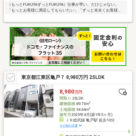
（もっとFUKUYAずっとFUKUYA）仕事が早い、だけじゃない。
「もっとお客様に満足してもらいたい」「ずっと末永くお客様と
一緒に歩んでいきたい」FUKUYAではもっと仕事を丁寧に、もっ
とクオリティの高い仕事をモットーに業務に取り組んでおりま
す。些細な事でもお気軽にご相談ください。-------------------------------
LDに床暖房有 ビルトイン車庫スペース1台有（1階建物面積に別
途ビルトイン車庫面積約8.07㎡有、駐車可能台数は車種によ
る） 2重サッシ有（洋室①引違い窓1ヶ所、LDK引違い窓2ヶ
所） 写真中の家具等の調度品は対象に含まれません
東京都江東区亀戸７ 8,980万円 2SLDK
8,980
万円
間取り
2SLDK
2
建物面積
89.73m
2
土地面積
54.64m
築年月
2025年4月(築1年5ヶ月)
ＪＲ総武線 亀戸駅 徒歩10分
その他の交通