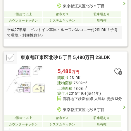
東京都江東区北砂５丁目
3階建て以上
都市ガス
駐車場あり
カウンターキッチン
システムキッチン
所有権
平成27年築 ビルトイン車庫・ルーフバルコニー付2SLDK！子育
て環境・利便性良好♪
東京都江東区北砂５丁目 5,480万円 2SLDK
5,480
万円
間取り
2SLDK
2
建物面積
75.02m
2
土地面積
48.08m
築年月
2015年9月(築11年)
都営地下鉄新宿線 大島駅 徒歩13分
東京都江東区北砂５丁目
3階建て以上
都市ガス
駐車場あり
カウンターキッチン
システムキッチン
所有権