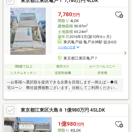
東京都江東区亀戸７ 7,780万円 4LDK
店 徒歩４分ファミリーマート 徒歩４分東大島駅前郵便
局 徒歩６分第五大島小学校 徒歩５分大島中学校 徒歩
７分アスク東大島保育園 徒歩１分東大島図書館 徒歩７分
7,780
万円
間取り
4LDK
2
建物面積
90.87m
2
土地面積
65.24m
築年月
2016年3月(築10年6ヶ月)
東武亀戸線 亀戸水神駅 徒歩6分
その他の交通
東京都江東区亀戸７
3階建て以上
都市ガス
ルーフバルコニー
システムキッチン
浴室乾燥機
所有権
---お客様へ選択肢を提供できる企業を目指します---例えば～◆住
宅ローン 弊社提携複数ございます。比較してご利用ください。
◆価格・デザイン・素材を比較して選べます。リフォーム会社を
特徴ごとにご紹介いたします。※何社ご紹介しても料金はいただ
きません。◆ライフプランシミュレーションの実施が可能です。
東京都江東区大島８ 1億980万円 4SLDK
※本当に住宅を買って大丈夫か？老後は？子供の進学は？などの
生涯にわたっての資金計画を見える化します。もちろんライフプ
ランナーも選べます。
1億980
万円
間取り
4SLDK