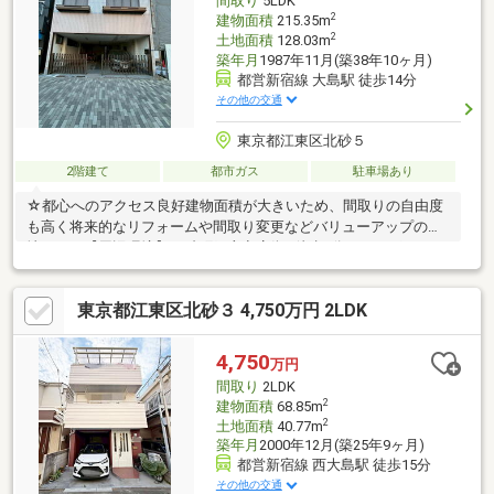
間取り
5LDK
2
建物面積
215.35m
2
土地面積
128.03m
築年月
1987年11月(築38年10ヶ月)
都営新宿線 大島駅 徒歩14分
その他の交通
東京都江東区北砂５
2階建て
都市ガス
駐車場あり
☆都心へのアクセス良好建物面積が大きいため、間取りの自由度
も高く将来的なリフォームや間取り変更などバリューアップの余
地あり！【周辺環境】・砂町銀座商店街…徒歩1分・まいばすけっ
と北砂4丁目店…徒歩3分・ファミリーマート江東北砂五丁目店…徒
歩1分・セブンイレブン江東北砂5丁目店…徒歩3分・くすりの福太
東京都江東区北砂３ 4,750万円 2LDK
郎砂町銀座店…徒歩3分・江東北砂七郵便局…徒歩2分・サワイメデ
ィカルクリニック…徒歩7分・砂町友愛園(保育園)…徒歩1分
4,750
万円
間取り
2LDK
2
建物面積
68.85m
2
土地面積
40.77m
築年月
2000年12月(築25年9ヶ月)
都営新宿線 西大島駅 徒歩15分
その他の交通