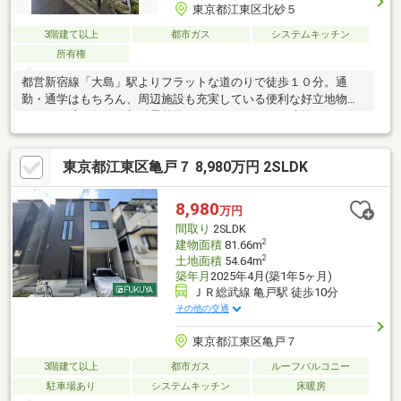
東京都江東区北砂５
3階建て以上
都市ガス
システムキッチン
所有権
都営新宿線「大島」駅よりフラットな道のりで徒歩１０分。通
勤・通学はもちろん、周辺施設も充実している便利な好立地物件
です。平成９年築（新耐震基準）のしっかりとした建物でリフォ
ームベースや投資用にも是非！
東京都江東区亀戸７ 8,980万円 2SLDK
8,980
万円
間取り
2SLDK
2
建物面積
81.66m
2
土地面積
54.64m
築年月
2025年4月(築1年5ヶ月)
ＪＲ総武線 亀戸駅 徒歩10分
その他の交通
東京都江東区亀戸７
3階建て以上
都市ガス
ルーフバルコニー
駐車場あり
システムキッチン
床暖房