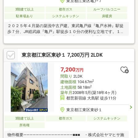
東京都江東区亀戸７
3階建て以上
都市ガス
ルーフバルコニー
駐車場あり
システムキッチン
床暖房
２０２５年４月築の築浅中古戸建。東武亀戸線『亀戸水神』駅徒
歩７分、JR総武線『亀戸』駅徒歩１０分の便利な立地です。１６.
４帖のLDKは三面採光で明るく開放感があり、床暖房を備え、一
年を通して快適に過ごせます。パントリー付キッチンには食器洗
浄乾燥機・浄水器を完備。３階の二部屋は収納付きで、洋室５.５
東京都江東区東砂１ 7,200万円 2LDK
帖にはウォークインクローゼットを設置。開放的なルーフバルコ
ニーでは洗濯やガーデニングも楽しめます。浴室換気乾燥暖房機
やシャンプードレッサー、温水洗浄便座など設備も充実。『ライ
7,200
万円
フ亀戸店』徒歩８分、『亀戸中央公園』徒歩４分、保育園・小中
間取り
2LDK
学校も徒歩１０分圏内で子育て世帯にもおすすめの住まい
2
建物面積
104.67m
2
土地面積
58.18m
築年月
2008年5月(築18年4ヶ月)
都営新宿線 大島駅 徒歩11分
東京都江東区東砂１
3階建て以上
都市ガス
システムキッチン
所有権
物件概要――――――――――――――――■■■ ・株式会社ヤマヒサ施