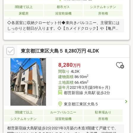
3階建て以上
都市ガス
システムキッチン
床暖房
浴室乾燥機
所有権
◇各居室に収納クローゼット付◆東向きバルコニー、主寝室には
しっかりと朝日が入ります。◇【カメイドクロック】や【亀戸中
央通り商店街】が徒歩圏内にあり、 利便性の良い街並みでござ
います。◆【亀戸中央公園】が近くにあり、お子様の子育てにも
オススメな立地です。◇室内は空室につき、お客様のお時間の許
東京都江東区大島５ 8,280万円 4LDK
す限りご見学いただけます。◆各洋室には二面以上、窓が付いて
おりますので、風通しの良いお部屋です。お住まいのご見学希望
や資料請求につきましては、右上オレンジ色ボタン「資料請求す
8,280
万円
る（無料）」をお気軽に押してお問合せくださいませ。
間取り
4LDK
2
建物面積
86.93m
2
土地面積
66.45m
築年月
2021年3月(築5年6ヶ月)
都営新宿線 大島駅 徒歩2分
東京都江東区大島５
3階建て以上
ルーフバルコニー
駐車場あり
システムキッチン
浴室乾燥機
所有権
都営新宿線大島駅徒歩2分2021年3月築の木造3階建て戸建てで、