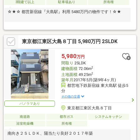
3階建て以上
駐車場あり
所有権
☆★☆ 都営新宿線『大島駅』利用 5480万円の物件です！☆★
東京都江東区大島８丁目 5,980万円 2SLDK
5,980
万円
間取り
2SLDK
2
建物面積
72.06m
2
土地面積
49.25m
築年月
2017年5月(築9年4ヶ月)
都営地下鉄新宿線 東大島駅 徒歩5
分
その他の交通
パノラマあり
東京都江東区大島８丁目
南道路
都市ガス
システムキッチン
浴室乾燥機
所有権
南向き２ＳＬＤＫ、陽当たり良好２０１７年築