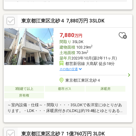
す平成２５年築の３階建て３ＳＬＤＫは、建物面積１０２.８７㎡
のゆとりある設計土地面積は６２.３４㎡を有し、快適な居住空間
と機能性を兼ね備えた一邸、子育て世帯から幅広い世代までおす
東京都江東区北砂４ 7,880万円 3SLDK
すめできる住まいです１階は独立感のある納戸６帖と水回りを集
中させ、２階は家族が集う１３帖のＬＤＫと洋室４.５帖、３階は
南側にバルコニーがあり日当りよく、洋室９帖と洋室６帖の二部
7,880
万円
屋です周辺には公園が点在、『もりのなかま保育園』徒歩４分、
間取り
3SLDK
『砂町小学校』徒歩７分と小さなお子さまにやさしい環境です
2
建物面積
103.29m
2
土地面積
70.3m
築年月
2023年10月(築2年11ヶ月)
都営新宿線 大島駅 徒歩18分
その他の交通
東京都江東区北砂４
3階建て以上
都市ガス
床暖房
所有権
～室内設備・仕様～・間取り・・・3SLDKで各洋室にゆとりがあ
ります。・LDK・・・床暖房付きのLDKは約19.4帖とゆとりある広
さです。・キッチン・・・ご家族と会話を楽しみながらお料理が
できる対面式キッチンを採用・駐車スペース・・・1台駐車可能
（車種制限有）
東京都江東区北砂７ 1億760万円 3LDK