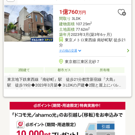
1億760
万円
間取り
3LDK
2
建物面積
107.25m
2
土地面積
77.62m
築年月
2023年3月(築3年6ヶ月)
東京メトロ東西線 南砂町駅 徒歩21
分
その他の交通
東京都江東区北砂７
2階建て
都市ガス
所有権
東京地下鉄東西線『南砂町』駅 徒歩21分都営新宿線『大島』
駅 徒歩19分◆2023年3月築◆３LDKの戸建◆2階と屋上にバルコ
ニー床暖房、ビルトイン食洗機の設備も整っています。1階部分の
カースペースは屋根があるので雨の日も安心です。建物は丁寧に
使用されております。