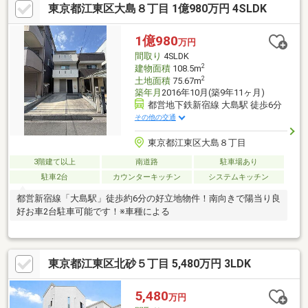
東京都江東区大島８丁目 1億980万円 4SLDK
1億980
万円
間取り
4SLDK
2
建物面積
108.5m
2
土地面積
75.67m
築年月
2016年10月(築9年11ヶ月)
都営地下鉄新宿線 大島駅 徒歩6分
その他の交通
東京都江東区大島８丁目
3階建て以上
南道路
駐車場あり
駐車2台
カウンターキッチン
システムキッチン
都営新宿線「大島駅」徒歩約6分の好立地物件！南向きで陽当り良
好お車2台駐車可能です！※車種による
東京都江東区北砂５丁目 5,480万円 3LDK
5,480
万円