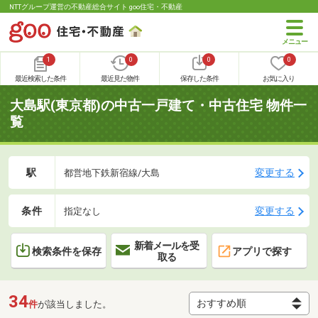
NTTグループ運営の不動産総合サイト goo住宅・不動産
1
0
0
0
最近検索した条件
最近見た物件
保存した条件
お気に入り
大島駅(東京都)の中古一戸建て・中古住宅 物件一
覧
駅
変更する
都営地下鉄新宿線/大島
条件
変更する
指定なし
新着メールを受
検索条件を保存
アプリで探す
取る
34
件
が該当しました。