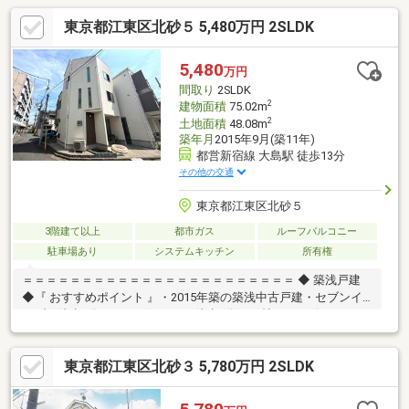
東京都江東区北砂５ 5,480万円 2SLDK
5,480
万円
間取り
2SLDK
2
建物面積
75.02m
2
土地面積
48.08m
築年月
2015年9月(築11年)
都営新宿線 大島駅 徒歩13分
その他の交通
東京都江東区北砂５
3階建て以上
都市ガス
ルーフバルコニー
駐車場あり
システムキッチン
所有権
＝＝＝＝＝＝＝＝＝＝＝＝＝＝＝＝＝＝＝＝＝＝＝ ◆ 築浅戸建
◆『 おすすめポイント 』・2015年築の築浅中古戸建・セブンイ
レブン徒歩1分、まいばすけっと徒歩2分・15帖LDK＋ビルトイン
ガレージ … ゆとりある住まいと毎日の車庫入れもラクラク・砂町
銀座商店街まで徒歩5分程度♪『 ロケーション 』・大島駅、南砂町
東京都江東区北砂３ 5,780万円 2SLDK
駅、西大島駅利用可 … 通勤・通学もスムーズ・都心へ軽快アクセ
ス … 暮らしの幅が広がる立地『 設備仕様 』・対面カウンターキ
ッチン … 家族との会話も弾む快適空間・全居室収納＋納戸 … 豊富