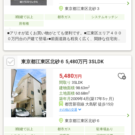
東京都江東区北砂３
3階建て以上
都市ガス
システムキッチン
所有権
■アリオが近くお買い物がとても便利です。■江東区エリア４００
０万円台の戸建て登場♪■前面道路も程良く広く、閑静な住宅街で
す。■その他、江東区エリアの物件多数ございます。■月々12万円
～。賃貸と比べると断然安い！■ご見学ご予約は完全ご予約制と
させていただいております。お問合せは見学予約ボタン若しくは
東京都江東区北砂６ 5,480万円 3SLDK
０３－５８７５－２４３５までお気軽にお問合せください。
5,480
万円
間取り
3SLDK
2
建物面積
98.63m
2
土地面積
60.68m
築年月
2009年4月(築17年5ヶ月)
都営新宿線 大島駅 徒歩15分
その他の交通
東京都江東区北砂６
3階建て以上
都市ガス
駐車場あり