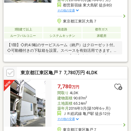
都営新宿線 東大島駅 徒歩8分
その他の交通
東京都江東区大島７
3階建て以上
南道路
都市ガス
ルーフバルコニー
システムキッチン
床暖房
【1階】◇約4.5帖のサービスルーム（納戸）はクローゼット付。
◇可動棚付きの下駄箱を設置。スペースを有効活用できます。◇
浴室・トイレには窓がございます。【2階】◇約18.5帖の広々とし
たリビングダイニングキッチン◇東・南・西の三方向に窓があ
り、明るいリビングルーム。◇ペットやお子様のいる家庭に嬉し
東京都江東区亀戸７ 7,780万円 4LDK
い床暖房付き【３階】◇約7.2帖の洋室には2箇所のクローゼット
収納付きです。◇約6.7帖の洋室は南向きの光が差し込む明るいお
部屋です。◇リビングと階数が離れるため、生活リズムが異なる
7,780
万円
ご家族でも安心です。
間取り
4LDK
2
建物面積
90.87m
2
土地面積
65.24m
築年月
2016年3月(築10年6ヶ月)
ＪＲ総武線 亀戸駅 徒歩12分
その他の交通
東京都江東区亀戸７