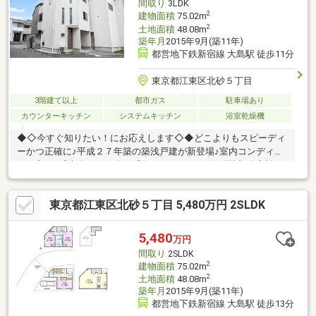
間取り
3LDK
2
建物面積
75.02m
2
土地面積
48.08m
築年月
2015年9月(築11年)
都営地下鉄新宿線 大島駅 徒歩11分
東京都江東区北砂５丁目
3階建て以上
都市ガス
駐車場あり
カウンターキッチン
システムキッチン
浴室乾燥機
◆◇今すぐ知りたい！にお応えします◇◆どこよりもスピーディ
ーかつ正確に♪平成２７年築の築浅戸建が新登場♪室内コンディシ
ョン良好♪『大島』１１分、『亀戸』バス１２分と駅近♪資産性も
高い好立地♪
東京都江東区北砂５丁目 5,480万円 2SLDK
5,480
万円
間取り
2SLDK
2
建物面積
75.02m
2
土地面積
48.08m
築年月
2015年9月(築11年)
都営地下鉄新宿線 大島駅 徒歩13分