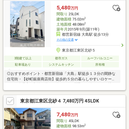
5,480
万円
間取り
2SLDK
2
建物面積
75.02m
2
土地面積
48.08m
築年月
2015年9月(築11年)
都営新宿線 大島駅 徒歩13分
その他の交通
東京都江東区北砂５
3階建て以上
都市ガス
ルーフバルコニー
駐車場あり
システムキッチン
所有権
◎おすすめポイント・都営新宿線「大島」駅徒歩１３分の閑静な
住宅街・【砂町銀座商店街】徒歩約５分の暮らしやすいロケーシ
ョン・全居室に収納を備えた使いやすい間取り・約１５．６帖の
広々としたLDK・開放感のあるルーフバルコニー付き・カースペ
ース１台分あり（車種による）・２０１５年築の築浅戸建♪室内大
東京都江東区北砂４ 7,480万円 4SLDK
変綺麗にお使いです・スーパーや公園、教育施設が身近に揃う住
環境・「亀戸」駅行きのバス停まで徒歩約３分で雨の日でも安心
■資料請求・住宅ローンのご相談・内覧予約等はお気軽にお問い
7,480
万円
合わせください！■お問い合わせは【フリーダイヤル：０１２０
間取り
4SLDK
ー９９８ー１１８】までお気軽にどうぞ♪
2
建物面積
98.53m