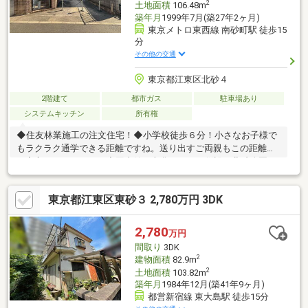
2
土地面積
106.48m
築年月
1999年7月(築27年2ヶ月)
東京メトロ東西線 南砂町駅 徒歩15
分
その他の交通
東京都江東区北砂４
2階建て
都市ガス
駐車場あり
システムキッチン
所有権
◆住友林業施工の注文住宅！◆小学校徒歩６分！小さなお子様で
もラクラク通学できる距離ですね。送り出すご両親もこの距離な
ら安心できそうです。◆図書館、文化センター併設の北砂公園ま
で徒歩４分！文化的な生活を送れます。◆コンビニ、ドラッグス
トア、スーパーが近隣に点在し、買い物便利です。◆江東区では
東京都江東区東砂３ 2,780万円 3DK
少ない敷地面積３０坪以上の２階建て４LDK！２階建てにこだわ
りたい方、ぜひご検討ください！
2,780
万円
間取り
3DK
2
建物面積
82.9m
2
土地面積
103.82m
築年月
1984年12月(築41年9ヶ月)
都営新宿線 東大島駅 徒歩15分