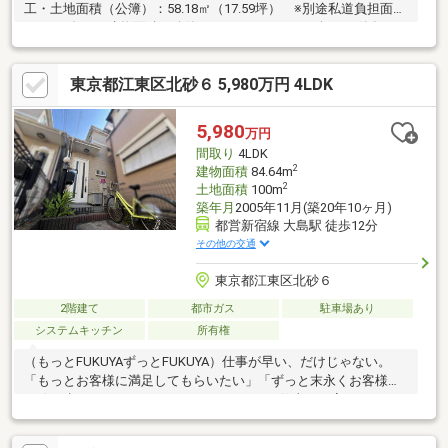
工・土地面積（公簿）：58.18㎡（17.59坪） ※別途私道負担面積
16.38㎡有り・建物面積（公簿）：104.67㎡（31.66坪）・築年
月：平成20年5月建築・木造スレートぶき３階建・接道：北側私
道（幅員約4.5ｍ）
東京都江東区北砂６ 5,980万円 4LDK
5,980
万円
間取り
4LDK
2
建物面積
84.64m
2
土地面積
100m
築年月
2005年11月(築20年10ヶ月)
都営新宿線 大島駅 徒歩12分
その他の交通
東京都江東区北砂６
2階建て
都市ガス
駐車場あり
システムキッチン
所有権
（もっとFUKUYAずっとFUKUYA）仕事が早い、だけじゃない。
「もっとお客様に満足してもらいたい」「ずっと末永くお客様と
一緒に歩んでいきたい」FUKUYAではもっと仕事を丁寧に、もっ
とクオリティの高い仕事をモットーに業務に取り組んでおりま
す。些細な事でもお気軽にご相談ください。