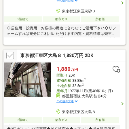
その他の交通
東京都江東区東砂３
2階建て
都市ガス
所有権
◇居住用・投資用、お客様の用途に合わせてご活用下さい◇リフ
ォームすれば充分にご利用いただけます内覧・資料請求は売主の
すなまち不動産までお気軽にお問合せください♪※本物件は再建築
不可です。
東京都江東区大島８ 1,880万円 2DK
1,880
万円
間取り
2DK
2
建物面積
38.88m
2
土地面積
32.5m
築年月
1977年11月(築48年10ヶ月)
都営新宿線 大島駅 徒歩8分
その他の交通
東京都江東区大島８
2階建て
都市ガス
所有権
◆2口ガスコンロ設置可◆独立洗面台◆エアコン◆温水洗浄便座