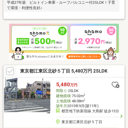
平成27年築 ビルトイン車庫・ルーフバルコニー付2SLDK！子育
て環境・利便性良好♪
東京都江東区北砂５丁目 5,480万円 2SLDK
5,480
万円
間取り
2SLDK
2
建物面積
75.02m
2
土地面積
48.08m
築年月
2015年9月(築11年)
都営地下鉄新宿線 大島駅 徒歩13分
東京都江東区北砂５丁目