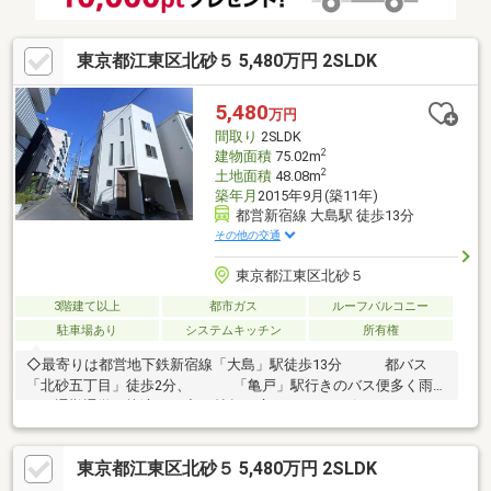
東京都江東区北砂５ 5,480万円 2SLDK
5,480
万円
間取り
2SLDK
2
建物面積
75.02m
2
土地面積
48.08m
築年月
2015年9月(築11年)
都営新宿線 大島駅 徒歩13分
その他の交通
東京都江東区北砂５
3階建て以上
都市ガス
ルーフバルコニー
駐車場あり
システムキッチン
所有権
◇最寄りは都営地下鉄新宿線「大島」駅徒歩13分 都バス
「北砂五丁目」徒歩2分、 「亀戸」駅行きのバス便多く雨の
日の通勤通学も快適です◇15帖超の広々としたリビングルー
ム、 各居室にクローゼット完備！ 室内はとてもきれ
いな状態です◇満天の星空や季節ごとに色を変える空、 ル
東京都江東区北砂５ 5,480万円 2SLDK
ーフバルコニーは家族のプライベートスペースです ◇浴室
と洗面室は3階です！ お洗濯ものはルーフバルコニーへ！！