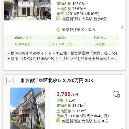
2
建物面積
108.05m
2
土地面積
75.67m
築年月
2016年9月(築10年)
都営新宿線 大島駅 徒歩6分
東京都江東区大島８
3階建て以上
南道路
都市ガス
駐車場あり
システムキッチン
床暖房
－物件のおすすめポイント－▼立地・都営新宿線「大島」徒歩6分
▼特徴・LDKは約15.3帖の広さ・リビングを見渡せる対面式キッ
チン・WIC等、全居室に収納スペース有・コミュニケーションを
育むリビング階段・3階バルコニーにはスロップシンク付・駐車ス
ペース有(車種による)・即お引渡し可(残金精算後)▼設備・床暖房
東京都江東区北砂５ 2,780万円 2DK
(LD)・食洗機・浴室乾燥機▼周辺環境・リコス大島5丁目店 徒歩3
分(約210m)・第五大島小学校 徒歩7分(約550m)■ ご希望の住まい
探しをお手伝いします ━━━━━・・・物件の詳細・ご相談はお
2,780
万円
気軽にお問い合わせください。
間取り
2DK
2
建物面積
33.51m
2
土地面積
20.09m
築年月
1997年5月(築29年4ヶ月)
都営新宿線 大島駅 徒歩10分