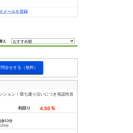
せメールを登録
替え
お問合せする（無料）
棟マンション！環七通り沿いにつき視認性良
4.55％
利回り
歩13分
20分