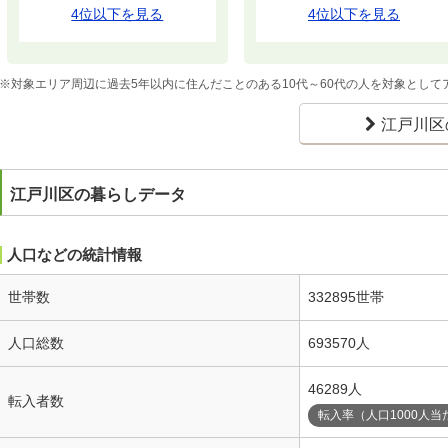
4位以下を見る
4位以下を見る
※対象エリア周辺に過去5年以内に住んだことのある10代～60代の人を対象とし
江戸川区
江戸川区の暮らしデータ
人口などの統計情報
世帯数
332895世帯
人口総数
693570人
46289人
転入者数
転入率（人口1000人当