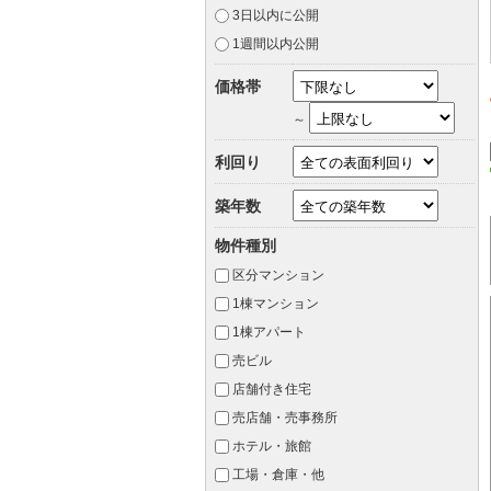
3日以内に公開
1週間以内公開
価格帯
～
利回り
築年数
物件種別
区分マンション
1棟マンション
1棟アパート
売ビル
店舗付き住宅
売店舗・売事務所
ホテル・旅館
工場・倉庫・他