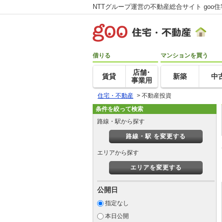
NTTグループ運営の不動産総合サイト goo
借りる
マンションを買う
店舗･
賃貸
新築
中
事業用
住宅・不動産
>
不動産投資
条件を絞って検索
路線・駅から探す
路線・駅 を変更する
エリアから探す
エリアを変更する
公開日
指定なし
本日公開