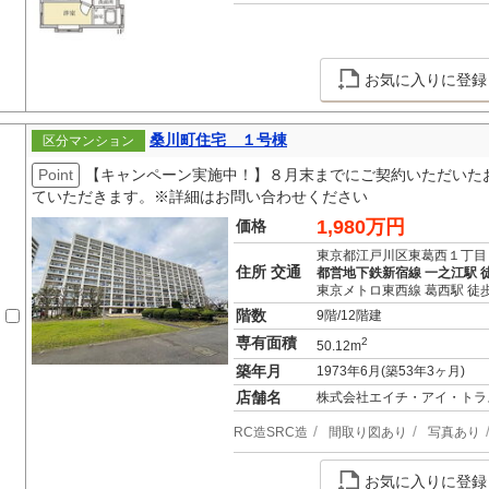
お気に入りに登録
桑川町住宅 １号棟
区分マンション
Point
【キャンペーン実施中！】８月末までにご契約いただいた
ていただきます。※詳細はお問い合わせください
1,980万円
価格
東京都江戸川区東葛西１丁目
住所 交通
都営地下鉄新宿線 一之江駅 徒
東京メトロ東西線 葛西駅 徒歩
階数
9階/12階建
専有面積
2
50.12m
築年月
1973年6月(築53年3ヶ月)
店舗名
株式会社エイチ・アイ・トラ
RC造SRC造
間取り図あり
写真あり
お気に入りに登録