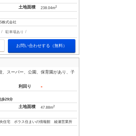
土地面積
2
238.04m
ERS株式会社
駐車場あり
お問い合わせする（無料）
学校、スーパー、公園、保育園があり、子
-
利回り
歩29分
土地面積
2
47.88m
央住宅 ポラス住まいの情報館 綾瀬営業所