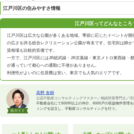
江戸川区の住みやすさ情報
江戸川区ってどんなところ
江戸川区は広大な公園が多くある地域。季節に応じたイベントが開催
の広さを誇る総合レクリエーション公園が有名です。住宅街は静か
賃相場も比較的安価です。
一方で、江戸川区にはJR総武線・JR京葉線・東京メトロ東西線・
が通っていて都心への通勤に不便がありません。
利便性がよいのに住居費は安い、東京でも人気のエリアです。
高野 友樹
公認不動産コンサルティングマスター／相続対策専門士／宅
不動産会社にて600件以上の仲介、6000戸の収益物件管
ィングを設立し、不動産コンサルティングを行う。
街ガイド