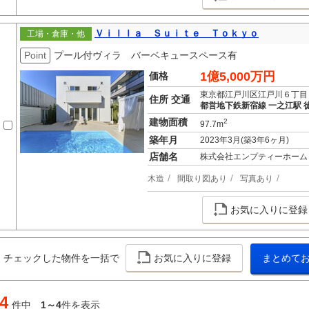
Ｖｉｌｌａ Ｓｕｉｔｅ Ｔｏｋｙｏ
工場・倉庫・他
Point
プール付ヴィラ バーベキュースペース有
1億5,000万円
価格
東京都江戸川区江戸川６丁目
住所 交通
都営地下鉄新宿線 一之江駅 徒
建物面積
2
97.7m
築年月
2023年3月(築3年6ヶ月)
店舗名
株式会社エンプティーホーム
木造
間取り図あり
写真あり
お気に入りに登録
チェックした物件を一括で
お気に入りに登録
まとめて
4
件中
1～4
件を表示