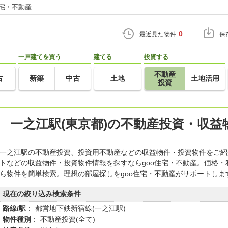
住宅・不動産
0
最近見た物件
保
一戸建てを買う
建てる
投資する
不動産
古
新築
中古
土地
土地活用
投資
一之江駅(東京都)の不動産投資・収益
一之江駅の不動産投資、投資用不動産などの収益物件・投資物件をご紹
トなどの収益物件・投資物件情報を探すならgoo住宅・不動産。価格
ら物件を簡単検索。理想の部屋探しをgoo住宅・不動産がサポートしま
現在の絞り込み検索条件
路線/駅
： 都営地下鉄新宿線(一之江駅)
物件種別
： 不動産投資(全て)