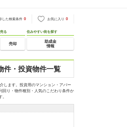
0
0
存した検索条件
お気に入り
売る
住みやすい街を探す
助成金
売却
情報
物件・投資物件一覧
介します。投資用のマンション・アパー
・利回り・物件種別・人気のこだわり条件か
す。