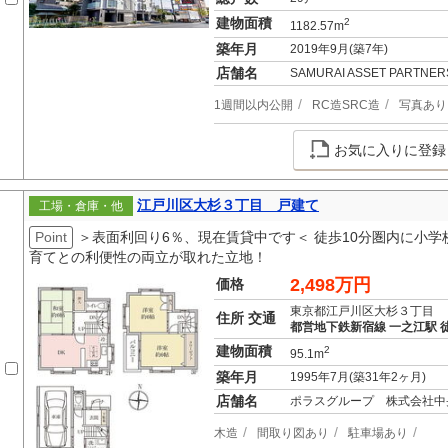
建物面積
2
1182.57m
築年月
2019年9月(築7年)
店舗名
SAMURAI ASSET PARTN
1週間以内公開
RC造SRC造
写真あり
お気に入りに登録
江戸川区大杉３丁目 戸建て
工場・倉庫・他
Point
＞表面利回り6％、現在賃貸中です＜ 徒歩10分圏内に小
育てとの利便性の両立が取れた立地！
2,498万円
価格
東京都江戸川区大杉３丁目
住所 交通
都営地下鉄新宿線 一之江駅 徒
建物面積
2
95.1m
築年月
1995年7月(築31年2ヶ月)
店舗名
ポラスグループ 株式会社中
木造
間取り図あり
駐車場あり