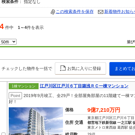
検索条件
： 指定なし
この検索条件を保存
新着物件お知ら
4
件中
1～4
件を表示
並び
チェックした物件を一括で
お気に入りに登録
まとめて
江戸川区江戸川６丁目築浅ＲＣ一棟マンション
1棟マンション
Point
2019年9月竣工、全29戸！全部屋角部屋の11階建て一
好！
9億7,210万円
価格
東京都江戸川区江戸川６丁目
住所 交通
都営地下鉄新宿線 一之江駅 徒
東京メトロ東西線 葛西駅 徒歩
総戸数
29戸