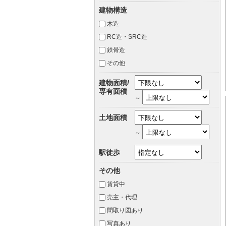
建物構造
木造
RC造・SRC造
鉄骨造
その他
建物面積/
専有面積
～
土地面積
～
駅徒歩
その他
賃貸中
売主・代理
間取り図あり
写真あり