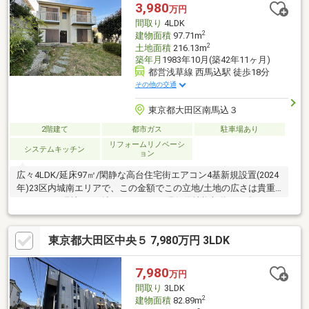
階部分でも天井高が２.３ｍ取れています
3,980
万円
間取り
4LDK
2
建物面積
97.71m
2
土地面積
216.13m
築年月
1983年10月(築42年11ヶ月)
都営浅草線 西馬込駅 徒歩18分
その他の交通
東京都大田区南馬込３
2階建て
都市ガス
駐車場あり
リフォームリノベーシ
システムキッチン
ョン
広々4LDK/延床97㎡/閑静な高台住宅街エアコン4基新規設置(2024
年)23区内城南エリアで、この金額でこの立地/土地の広さは貴重
です。ぜひ現地をご確認ください。※現行借地権契約2045年6月ま
で
東京都大田区中央５ 7,980万円 3LDK
7,980
万円
間取り
3LDK
2
建物面積
82.89m