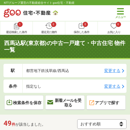
NTTグループ運営の不動産総合サイト goo住宅・不動産
1
0
0
0
最近検索した条件
最近見た物件
保存した条件
お気に入り
西馬込駅(東京都)の中古一戸建て・中古住宅 物件
一覧
駅
変更する
都営地下鉄浅草線/西馬込
条件
変更する
指定なし
新着メールを受
検索条件を保存
アプリで探す
取る
49
件
が該当しました。