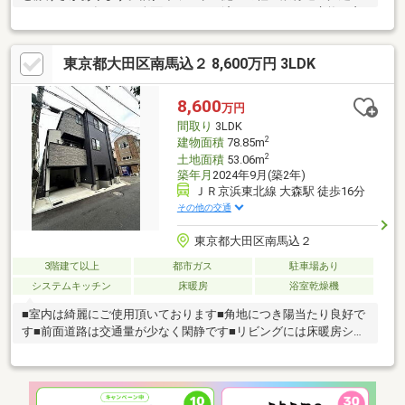
です２０２５年１０月全面リフォーム済み（ガスレンジ交換・玄
関ドア交換・LDK床塗り替えLDK東側壁貼替・出窓に２重サッシ
設置・玄関廊下壁紙貼替）JR京浜東北線「大森」駅が利用でき都
東京都大田区南馬込２ 8,600万円 3LDK
営浅草線の始発駅でもある「西馬込」駅や「馬込」駅も利用可能
です
8,600
万円
間取り
3LDK
2
建物面積
78.85m
2
土地面積
53.06m
築年月
2024年9月(築2年)
ＪＲ京浜東北線 大森駅 徒歩16分
その他の交通
東京都大田区南馬込２
3階建て以上
都市ガス
駐車場あり
システムキッチン
床暖房
浴室乾燥機
■室内は綺麗にご使用頂いております■角地につき陽当たり良好で
す■前面道路は交通量が少なく閑静です■リビングには床暖房シス
テム