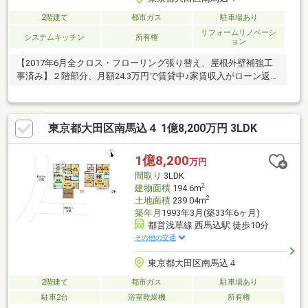
2階建て
都市ガス
駐車場あり
リフォームリノベーシ
システムキッチン
所有権
ョン
【2017年6月全クロス・フローリング張り替え、屋根外壁補強工
事済み】２階部分、月額24.3万円で賃貸中♪家賃収入がローン返済
をサポートします！2017年にユニットバス・システムキッチン・
温水洗浄便座交換を行い、室内も築浅気分で新生活をスタートで
きます！南側にはテラスがあり、陽当たりの良さと開放感を一段
東京都大田区南馬込４ 1億8,200万円 3LDK
と感じることができます♪賃料収入で賢く備える、新しい資産形成
のカタチをここから。
1億8,200
万円
間取り
3LDK
2
建物面積
194.6m
2
土地面積
239.04m
築年月
1993年3月(築33年6ヶ月)
都営浅草線 西馬込駅 徒歩10分
その他の交通
東京都大田区南馬込４
2階建て
都市ガス
駐車場あり
駐車2台
浴室乾燥機
所有権