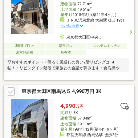
建具新規※本物件は告知事項がございます
2
建物面積
72.71m
2
土地面積
49.61m
築年月
2015年5月(築11年4ヶ月)
ＪＲ京浜東北線 大森駅 徒歩19分
その他の交通
東京都大田区中央３
3階建て以上
都市ガス
システムキッチン
浴室乾燥機
所有権
▽おすすめポイント・明るく風通しの良い2階リビングは14
帖！・リビングイン階段で家族との会話が弾みます・食洗機や浴
室暖房乾燥機など住宅設備充実！・嬉しい小屋裏収納付き♪季節用
品の保管にピッタリ！・玄関前 自転車・バイク置場有り！▽アク
セス＼平坦立地！／京浜東北線「大森」駅 徒歩19分池上線「池
東京都大田区南馬込５ 4,990万円 3K
上」駅 徒歩20分浅草線「西馬込」駅 徒歩23分京急線「大森町」
駅 徒歩24分「スーモを見て」とお問い合わせいただくと、スムー
ズにご案内できます！資料請求・物件のお問い合わせは、0120-
4,990
万円
811-151(通話無料)までお気軽にどうぞ。
間取り
3K
2
建物面積
57.84m
2
土地面積
39.11m
築年月
1981年12月(築44年9ヶ月)
都営浅草線 西馬込駅 徒歩2分