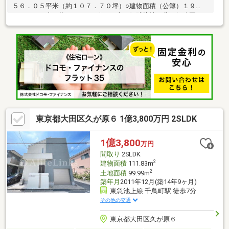
５６．０５平米（約１０７．７０坪）○建物面積（公簿）１９
２．９３平米（約５８．３６坪）○南西側隣接地、北西側公園よ
り地盤面が高いため日照良好○玄関、ホール、廊下も広々と設計
されているゆとりのある４ＬＤＫ○玄関、ダイニングキッチンに
は吹き抜けを設けており１階部分に光を取り込みます○広々とし
た約２８帖のLDK○キッチンハウスのＵ型システムキッチン（大型
食器洗乾燥機）○ウォークインクローゼット、納戸、パントリー
等豊富な収納○南東側には庭を設けておりガーデニング等も楽し
めます○複数台駐車可能（車種による）
東京都大田区久が原６ 1億3,800万円 2SLDK
1億3,800
万円
間取り
2SLDK
2
建物面積
111.83m
2
土地面積
99.99m
築年月
2011年12月(築14年9ヶ月)
東急池上線 千鳥町駅 徒歩7分
その他の交通
東京都大田区久が原６