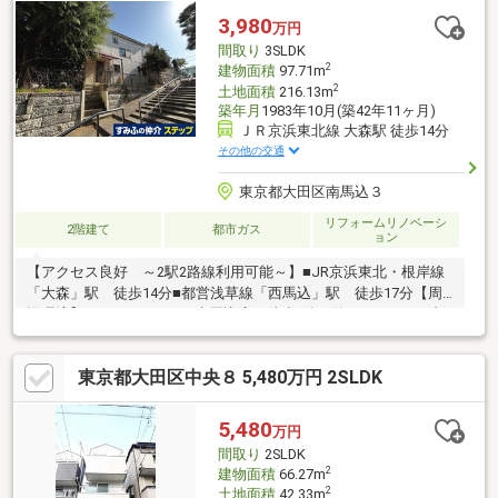
3,980
万円
間取り
3SLDK
2
建物面積
97.71m
2
土地面積
216.13m
築年月
1983年10月(築42年11ヶ月)
ＪＲ京浜東北線 大森駅 徒歩14分
その他の交通
東京都大田区南馬込３
リフォームリノベーシ
2階建て
都市ガス
ョン
【アクセス良好 ～2駅2路線利用可能～】■JR京浜東北・根岸線
「大森」駅 徒歩14分■都営浅草線「西馬込」駅 徒歩17分【周
辺環境】■まいばすけっと南馬込店 徒歩7分（約530ｍ）■セブン
イレブン南馬込店 徒歩3分（約230ｍ）■スギ薬局南馬込店 徒
歩10分（約790ｍ）【教育】■大田区立馬込第二小学校 徒歩3分
東京都大田区中央８ 5,480万円 2SLDK
（約200ｍ）■大田区立馬込東中学校 徒歩5分（約370ｍ）
5,480
万円
間取り
2SLDK
2
建物面積
66.27m
2
土地面積
42.33m