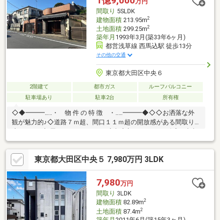
1億9,000
万円
実◆ スーパーやドラックストア、コンビニが近く買い物が便利
間取り
5SLDK
♪ 複数路線利用可能♪
2
建物面積
213.95m
2
土地面積
299.25m
築年月
1993年3月(築33年6ヶ月)
都営浅草線 西馬込駅 徒歩13分
その他の交通
東京都大田区中央６
2階建て
都市ガス
ルーフバルコニー
駐車場あり
駐車2台
所有権
◇◆━━━…‥・ 物 件 の 特 徴 ・‥…━━━◆◇◇お洒落な外
観が魅力的♪◇道路７ｍ超、間口１１ｍ超の開放感がある間取り
◇LDK＋６部屋＋２カースペース◆都心部でこのサイズ感！建売
ではできない特別感がございます♪◆敷地面積は90坪！ゆったり
感のある大型物件となっております！◆最寄り駅は始発の西馬込
東京都大田区中央５ 7,980万円 3LDK
駅が徒歩13分！◆駐車場は複数台ご利用可能♪マンションでは再
現できない戸建ならではの仕様でございます♪まずはお気軽にお問
い合わせください！現地のご見学や各種リフォームのお見積も
7,980
万円
り、住宅ローン相談や未公開物件もご提案可能です♪お待ちしてお
間取り
3LDK
ります♪
2
建物面積
82.89m
2
土地面積
87.4m
築年月
2011年6月(築15年3ヶ月)