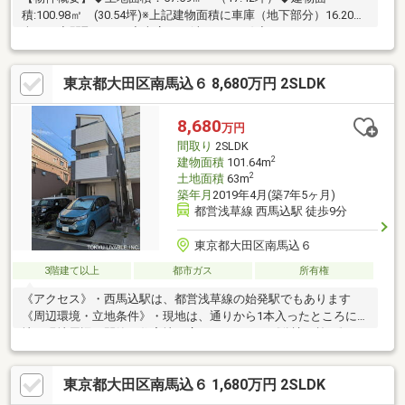
積:100.98㎡ (30.54坪)※上記建物面積に車庫（地下部分）16.20㎡
含む。◆間取り:4DK◆車庫あり(車種による)◆ルーフバルコニー
【リフォーム履歴】・2013年 12月 外装防水工事・2013年 12
月 和室を洋室へ変更・2013年 12月 浴室・洗面台交換・2013
東京都大田区南馬込６ 8,680万円 2SLDK
年 12月 全室壁紙交換
8,680
万円
間取り
2SLDK
2
建物面積
101.64m
2
土地面積
63m
築年月
2019年4月(築7年5ヶ月)
都営浅草線 西馬込駅 徒歩9分
東京都大田区南馬込６
3階建て以上
都市ガス
所有権
《アクセス》・西馬込駅は、都営浅草線の始発駅でもあります
《周辺環境・立地条件》・現地は、通りから1本入ったところに立
地。現地周辺は閑静な住宅地が広がっています《分譲・施工》・
平成３１年４月築の旧分譲住宅です《道路・方位等》・前面道路
はゆとりある幅員5.2mの道路です《室内の特徴》・システムキッ
東京都大田区南馬込６ 1,680万円 2SLDK
チンは、リビングを見渡せるカウンター式・1坪タイプの浴室には
テレビが付いてます・1階と3階にトイレがあります。・３部屋