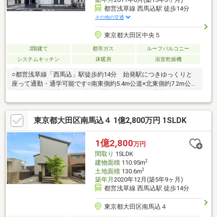
都営浅草線 西馬込駅 徒歩14分
その他の交通
東京都大田区中央５
2階建て
都市ガス
ルーフバルコニー
システムキッチン
床暖房
浴室乾燥機
○都営浅草線「西馬込」駅徒歩約14分 始発駅につきゆっくりと
座って通勤・通学可能です○南東側約5.4m公道×北東側約7.2m公道
角地につき採光良好○LDK約17.3帖、ゆとりある二階建て3LDK○約
6.5帖の開放的なルーフバルコニー付き○暮らしを快適にする充実
の設備仕様・床暖房・EV車充電設備・浴室暖房乾燥機・24時間換
東京都大田区南馬込４ 1億2,800万円 1SLDK
気システム 等○屋根裏収納など各所に豊富な収納スペース付き
で すっきりと暮らせます○ご都合に合わせてご見学いただけま
す。 お気軽にお問い合わせください！
1億2,800
万円
間取り
1SLDK
2
建物面積
110.95m
2
土地面積
130.6m
築年月
2020年12月(築5年9ヶ月)
都営浅草線 西馬込駅 徒歩14分
東京都大田区南馬込４