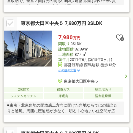
室収納で、全室２面採光の明るい邸宅♪建物面積は約97平米♪貴重
な２階建て♪落ち着いた住宅街に位置し、小さなお子様がいるご家
庭も安心してお過ごしいただけます。◇.生活利便性充実◇小・中
学校徒歩１０分圏内でお子様の通学も安心♪近隣にスーパーも充実
東京都大田区中央５ 7,980万円 3SLDK
♪「この広さ、この価格」だからこそ叶う、余裕のある暮らしをぜ
ひ現地でご体感ください！◇◆━━━…‥・ 物 件 の 特 徴 ・‥…
━━━◆◇□複数路線利用可能□公園近郊の為、子育て環境充実□
7,980
万円
スーパーが近く、生活利便性が充実□馬込第二小学校□馬込東中学
間取り
3SLDK
校
2
建物面積
82.89m
2
土地面積
87.4m
築年月
2011年6月(築15年3ヶ月)
都営浅草線 西馬込駅 徒歩13分
その他の交通
東京都大田区中央５
2階建て
都市ガス
駐車場あり
システムキッチン
床暖房
浴室乾燥機
■東南・北東角地の開放感二方向に開けた角地ならではの陽当た
りと通風。周囲に圧迫感が少なく、明るく心地よい住空間が広が
ります。穏やかな住宅街の中でも、ひときわ開放的なロケーショ
ンです。■ルーフバルコニー付空を身近に感じられるプライベー
ト空間。休日のリラックスタイムやガーデニングなど、多彩な使