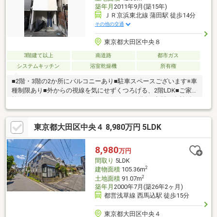
築年月
2011年9月(築15年)
ＪＲ京浜東北線 蒲田駅 徒歩14分
その他の交通
東京都大田区中央８
3階建て以上
南道路
都市ガス
システムキッチン
浴室乾燥機
所有権
■2階・3階の2か所にバルコニーあり■駐車スペースございます※車
種制限あり■外からの視線を気にせずくつろげる、2階LDK■ご家
族のコミュニケーションが弾むリビングイン階段■空間を有効活
用できる壁付けキッチン■水まわりを1階に集約したスムーズな家
事動線■周辺は閑静な住宅街のため落ち着いて暮らせます■JR京浜
東京都大田区中央４ 8,980万円 5LDK
東北線・東急池上線・多摩川線「蒲田」駅 徒歩14分■複数路線
利用可能！交通アクセス良好の立地■通学指定校「池上第二小学
校」まで徒歩5分―リフォーム内容 2026年9月末完成予定―・キ
8,980
万円
ッチン交換 ・浴室交換 ・トイレ交換・洗面化粧台交換 ・ク
間取り
5LDK
ロス貼替 etc.
2
建物面積
105.36m
2
土地面積
91.07m
築年月
2000年7月(築26年2ヶ月)
都営浅草線 西馬込駅 徒歩15分
東京都大田区中央４