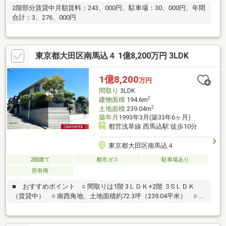
2階部分賃貸中月額賃料：243、000円、駐車場：30、000円、年間
合計：3、276、000円
東京都大田区南馬込４ 1億8,200万円 3LDK
1億8,200
万円
間取り
3LDK
2
建物面積
194.6m
2
土地面積
239.04m
築年月
1993年3月(築33年6ヶ月)
都営浅草線 西馬込駅 徒歩10分
東京都大田区南馬込４
2階建て
都市ガス
駐車場あり
所有権
■ おすすめポイント ○ 間取りは1階 3ＬＤＫ+2階 ３SＬＤＫ
（賃貸中） ○ 南西角地、土地面積約72.3坪（239.04平米） ○ 西
側接道幅約17ｍ、南側接道幅約14ｍの整形地 ○ 平成5年
（1993年）3月築 ■ 環境 ○ スーパーキタムラまで約190
ｍ ○ 都営浅草線始発駅「西馬込」駅徒歩10分※建物の一部（2階