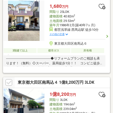
（納戸含む）が７畳以上広々間取・梅田小学校まで約120ｍ・リ
1,680
万円
ビングには床暖房があります・ウォシュレット付きトイレ（２ヶ
間取り
2SLDK
所）・システムキッチンは食洗器付き
2
建物面積
40.82m
2
土地面積
29.53m
築年月
1986年2月(築40年7ヶ月)
都営浅草線 西馬込駅 徒歩10分
その他の交通
東京都大田区南馬込６
3階建て以上
都市ガス
所有権
--------------------------------------------◆リフォームプランのご相談も承
ります！（無料）◇スーパー、薬局徒歩1分！！ コンビニ徒歩4
分の便利な立地です※物件に入るとすぐ感じ取れる傾きがござい
ます。→詳しくは担当まで！■内見予約■見学予約ボタンまたはフ
リーダイヤルまで(^^)/ ■資料のご請求■【資料請求ボタン(無
東京都大田区南馬込４ 1億8,200万円 3LDK
料）】フリーダイヤル 【0120-97-3903】ご質問・ご相談もお気軽
にどうぞ☆■その他物件も多数ご紹介中■リビングコンシェルのHP
でCheck！https://www.living-concier.co.jp/
1億8,200
万円
間取り
3LDK
2
建物面積
194.6m
2
土地面積
239.04m