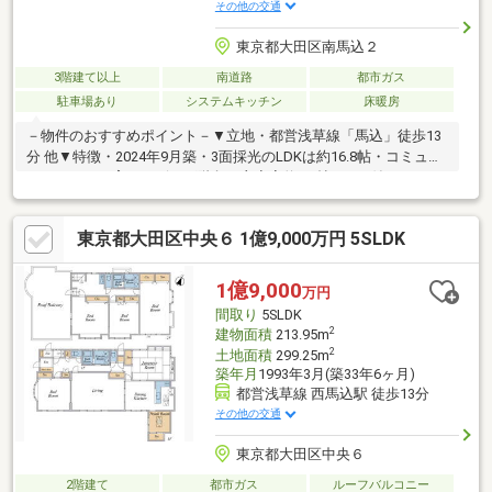
その他の交通
東京都大田区南馬込２
3階建て以上
南道路
都市ガス
駐車場あり
システムキッチン
床暖房
－物件のおすすめポイント－▼立地・都営浅草線「馬込」徒歩13
分 他▼特徴・2024年9月築・3面採光のLDKは約16.8帖・コミュニ
ケーションを育むリビング階段・主寝室約6.8帖はWIC付・カース
ペース有(車種制限有)▼設備・床暖房(LD)・食洗機搭載の対面式
キッチン・浴室乾燥機▼周辺環境・まいばすけっと南馬込店 徒歩
東京都大田区中央６ 1億9,000万円 5SLDK
3分(約170m)・大田区立馬込第二小学校 徒歩4分(約320m)※前面道
路幅員により容積率が176%に制限されます。■ ご希望の住まい探
しをお手伝いします ━━━━━・・・物件の詳細・ご相談はお気
1億9,000
万円
軽にお問い合わせください。
間取り
5SLDK
2
建物面積
213.95m
2
土地面積
299.25m
築年月
1993年3月(築33年6ヶ月)
都営浅草線 西馬込駅 徒歩13分
その他の交通
東京都大田区中央６
2階建て
都市ガス
ルーフバルコニー