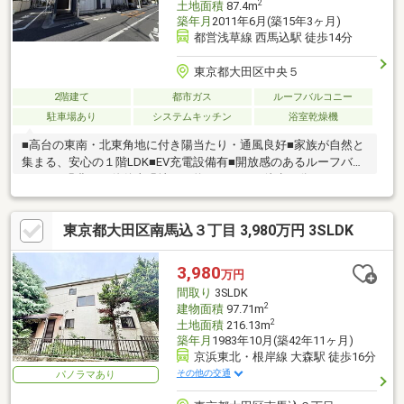
2
土地面積
87.4m
築年月
2011年6月(築15年3ヶ月)
都営浅草線 西馬込駅 徒歩14分
東京都大田区中央５
2階建て
都市ガス
ルーフバルコニー
駐車場あり
システムキッチン
浴室乾燥機
■高台の東南・北東角地に付き陽当たり・通風良好■家族が自然と
集まる、安心の１階LDK■EV充電設備有■開放感のあるルーフバル
コニー■緑豊かな佐伯山緑地まで約２５０ｍ（徒歩４分）
東京都大田区南馬込３丁目 3,980万円 3SLDK
3,980
万円
間取り
3SLDK
2
建物面積
97.71m
2
土地面積
216.13m
築年月
1983年10月(築42年11ヶ月)
京浜東北・根岸線 大森駅 徒歩16分
その他の交通
パノラマあり