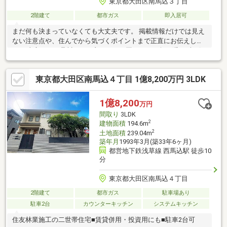
東京都大田区南馬込３丁目
2階建て
都市ガス
即入居可
まだ何も決まっていなくても大丈夫です。 掲載情報だけでは見え
ない注意点や、住んでから気づくポイントまで正直にお伝えしま
す。 東宝ハウス品川では、良いことも悪いことも包み隠さずお伝
えし、「納得して選ぶ
東京都大田区南馬込４丁目 1億8,200万円 3LDK
1億8,200
万円
間取り
3LDK
2
建物面積
194.6m
2
土地面積
239.04m
築年月
1993年3月(築33年6ヶ月)
都営地下鉄浅草線 西馬込駅 徒歩10
分
東京都大田区南馬込４丁目
2階建て
都市ガス
駐車場あり
駐車2台
カウンターキッチン
システムキッチン
住友林業施工の二世帯住宅■賃貸併用・投資用にも■駐車2台可