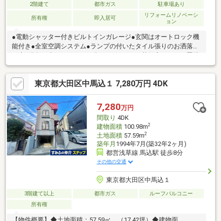
2階建て
都市ガス
駐車場あり
リフォームリノベーシ
所有権
即入居可
ョン
●電動シャッター付きビルトインガレージ●玄関はオートロック機
能付き●全室空調システム●ランプの付いたタイル張りのお洒落な
お庭●階段で上り下りできる大きなロフト●お茶教室もできる置炉
用畳と水屋のある戸建
東京都大田区中馬込１ 7,280万円 4DK
7,280
万円
間取り
4DK
2
建物面積
100.98m
2
土地面積
57.59m
築年月
1994年7月(築32年2ヶ月)
都営浅草線 馬込駅 徒歩8分
その他の交通
東京都大田区中馬込１
3階建て以上
都市ガス
ルーフバルコニー
所有権
【物件概要】◆土地面積：57.59㎡ （17.42坪）◆建物面