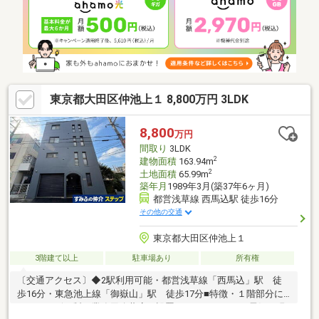
東京都大田区仲池上１ 8,800万円 3LDK
8,800
万円
間取り
3LDK
2
建物面積
163.94m
2
土地面積
65.99m
築年月
1989年3月(築37年6ヶ月)
都営浅草線 西馬込駅 徒歩16分
その他の交通
東京都大田区仲池上１
3階建て以上
駐車場あり
所有権
〔交通アクセス〕◆2駅利用可能・都営浅草線「西馬込」駅 徒
歩16分・東急池上線「御嶽山」駅 徒歩17分■特徴・１階部分に
は、ホシザキ製の業務用冷蔵庫を設置しております。・電気：現