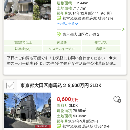
2
建物面積
112.44m
2
土地面積
71.17m
築年月
2014年12月(築11年9ヶ月)
都営浅草線 西馬込駅 徒歩13分
その他の交通
東京都大田区久が原２
3階建て以上
南道路
都市ガス
駐車場あり
システムキッチン
床暖房
平日のご内覧も可能です！お気軽にお問い合わせください！◆大
型スーパー徒歩3分＆バス停4分で便利な生活条件◇浅草線始発
「西馬込」駅徒歩13分で都心への通勤通学も快適◆人気の「久原
小学校」で子育て住環境も良好◇川崎ラゾーナや東銀座へのショ
ッピングも気軽に行ける好立地◆本門寺公園や緑も身近にあり、
東京都大田区南馬込２ 8,600万円 3LDK
子どもやペットと遊べる環境◇車通りが少なく落ち着いた住環境
で子育ても安心◆耐震ダンパー採用で地震にも安心の構造◇屋外
スペースにも活用できるゆとりサイズ駐車場◆ベビーカーや自転
8,600
万円
車の出し入れ簡単な玄関のワイドスペース◇長期保証フロアーコ
間取り
3LDK
ーティングで床を守る＆楽チンお掃除
2
建物面積
78.85m
2
土地面積
53.06m
築年月
2024年9月(築2年)
都営浅草線 馬込駅 徒歩13分