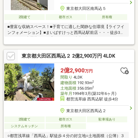
東京都大田区南馬込５
2階建て
都市ガス
所有権
■豊富な収納スペース！■子育てに適した閑静な住環境【ライフイ
ンフォメーション】■まいばすけっと西馬込駅前店・・・徒歩3分
■ローソン南馬込五丁目店・・・・・徒歩3分■ドラッグセイムス
西馬込駅前店・・徒歩3分■コンフォートマーケット西馬込店・徒
歩4分■区立梅田小学校・・・・・・・・・徒歩5分
東京都大田区西馬込２ 2億2,900万円 4LDK
2億2,900
万円
間取り
4LDK
2
建物面積
192.93m
2
土地面積
356.05m
築年月
1994年3月(築32年6ヶ月)
都営浅草線 西馬込駅 徒歩4分
東京都大田区西馬込２
2階建て
都市ガス
駐車場あり
システムキッチン
所有権
○都営浅草線「西馬込」駅徒歩４分の好立地○土地面積（公簿）３