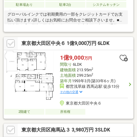
駐車場あり
駐車2台
システムキッチン
グローバルインクでは初期費用の一部をクレジットカードでお支
払い頂けます♪詳しくはお気軽にお問合せご相談下さいませ。■都
営浅草線「西馬込」駅徒歩13分です。■都心方面へ座って通勤で
きる利便性と、豊かな自然や歴史が残る閑静な住宅街を併せ持
つ、落ち着いたエリアとして知られています。■南西側約7.3ｍで
東京都大田区中央６ 1億9,000万円 6LDK
陽当り良好で開放感がございます。■広々としたルーフバルコニ
ー付きで夏にはプールやBBQも楽しめます。■収納豊富で室内をす
っきりとみせられます。■徒歩圏内にスーパーやコンビニなどが
1億9,000
万円
あり生活利便性◎【無料】お車送迎サービスを実施しておりま
間取り
6LDK
す。
2
建物面積
213.95m
2
土地面積
299.25m
築年月
1993年3月(築33年6ヶ月)
都営浅草線 西馬込駅 徒歩13分
その他の交通
東京都大田区中央６
2階建て
所有権
東京都大田区南馬込３ 3,980万円 3SLDK