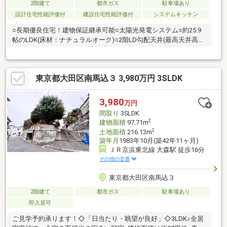
2階建て
都市ガス
駐車場あり
設計住宅性能評価付
建設住宅性能評価付
システムキッチン
○長期優良住宅！建物保証継承可能○太陽光発電システム○約25.9
帖のLDK(床材：ナチュラルオーク)○2階LD勾配天井(最高天井高約
4.2m)○南向きバルコニー(電動式オーニング有) ○洋室約13.1帖に
約3.5帖のウォークインクローゼット○約1.5帖のエントランスクロ
ーゼット○約7.4帖の小屋裏収納○LDK床暖房(ガス)有 ○対面ペニ
東京都大田区南馬込３ 3,980万円 3SLDK
ンシュラキッチン(食洗機、ビルトイン浄水器)○LIXIL1616サイズ
のシステムバス〇太陽光発電システム〇エネファーム〇クロス新
規貼替(2026年4月)〇カースペースにEV充電スタンド有〇カースペ
3,980
万円
ース全長約4900mm、全幅約2800mm
間取り
3SLDK
2
建物面積
97.71m
2
土地面積
216.13m
築年月
1983年10月(築42年11ヶ月)
ＪＲ京浜東北線 大森駅 徒歩16分
その他の交通
東京都大田区南馬込３
2階建て
都市ガス
駐車場あり
即入居可
ご見学予約承ります！◇「日当たり・眺望が良好」◇3LDK♪全居