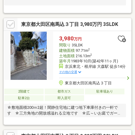
東京都大田区南馬込３丁目 3,980万円 3SLDK
3,980
万円
間取り
3SLDK
2
建物面積
97.71m
2
土地面積
216.13m
築年月
1983年10月(築42年11ヶ月)
京浜東北・根岸線 大森駅 徒歩14分
その他の交通
東京都大田区南馬込３丁目
2階建て
都市ガス
駐車場あり
駐車2台
即入居可
☆敷地面積200ｍ2超！閑静住宅地に建つ地下車庫付きの一軒で
す ☆三方角地の開放感溢れる立地です ☆広～いお庭でガーデ
ニングやBBQも楽しめます