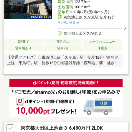
2
建物面積
125.74m
2
土地面積
180.21m
築年月
2018年7月(築8年2ヶ月)
東急池上線 久が原駅 徒歩12分
その他の交通
東京都大田区久が原２
2階建て
都市ガス
ルーフバルコニー
駐車場あり
駐車2台
床暖房
【交通アクセス】〇東急池上線「久が原」駅 徒歩12分〇東急池
上線「千鳥町」駅 徒歩15分〇都営浅草線「西馬込」駅 徒歩16
分■自宅でリゾート気分！プライベートプール付き邸宅■南向きの
ため、たっぷりの陽光に包まれる明るい住まい■ご家族みんなが
ゆったりくつろげる約２２.２帖の広々リビング■優しいぬくもり
に包まれる床暖房付■たっぷり収納でお部屋すっきり！快適な暮
らしを実現■駐車場2台分 ※車種によります。■1階にシャワール
ーム有。プールの後もスムーズにリフレッシュ■開放的なルーフ
バルコニーにジャグジー付き！家族や友人と過ごす特別な時間
東京都大田区上池台３ 6,480万円 2LDK