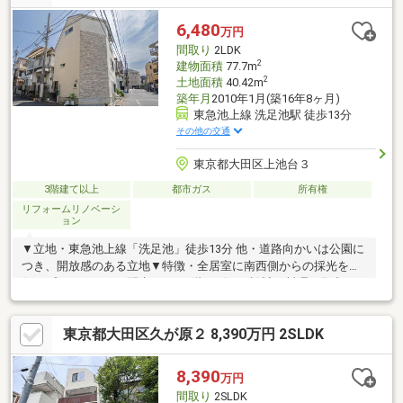
6,480
万円
間取り
2LDK
2
建物面積
77.7m
2
土地面積
40.42m
築年月
2010年1月(築16年8ヶ月)
東急池上線 洗足池駅 徒歩13分
その他の交通
東京都大田区上池台３
3階建て以上
都市ガス
所有権
リフォームリノベーシ
ョン
▼立地・東急池上線「洗足池」徒歩13分 他・道路向かいは公園に
つき、開放感のある立地▼特徴・全居室に南西側からの採光を確
保・プライバシーに配慮された2階リビング設計・料理に集中しや
すい独立型キッチン・主寝室は広々約11.2帖、南西向きバルコニ
ー付▼2025年11月内装リフォーム済【交換】浴室、洗面化粧台、
東京都大田区久が原２ 8,390万円 2SLDK
1Fトイレ、1F建具【その他】1Fフローリング・1Fフロアタイル・
1Fクロス張替 他▼周辺環境・まいばすけっと上池台店 徒歩2分(約
140m)■ ご希望の住まい探しをお手伝いします ━━━━━・・・
8,390
万円
物件の詳細・ご相談はお気軽にお問い合わせください。
間取り
2SLDK