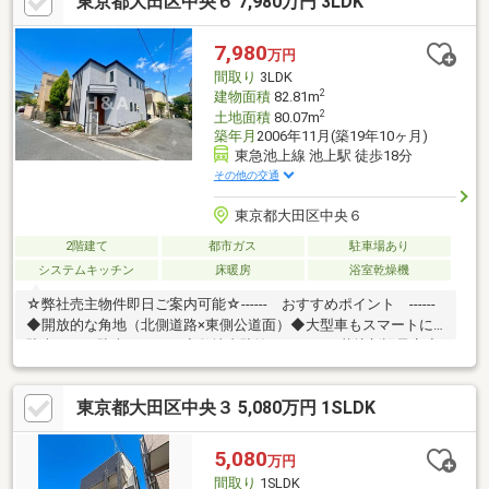
東京都大田区中央６ 7,980万円 3LDK
い方が可能です。■豊富な収納力各居室に収納を確保し、住まい
全体をすっきりと保てる設計。日々の暮らしにゆとりをもたらし
ます。■生活利便と快適性周辺には生活利便施設も揃い日々の暮
7,980
万円
らしをしっかりサポート。落ち着きと利便性を兼ね備えた、永く
間取り
3LDK
住み続けたくなる住まい
2
建物面積
82.81m
2
土地面積
80.07m
築年月
2006年11月(築19年10ヶ月)
東急池上線 池上駅 徒歩18分
その他の交通
東京都大田区中央６
2階建て
都市ガス
駐車場あり
システムキッチン
床暖房
浴室乾燥機
☆弊社売主物件即日ご案内可能☆------ おすすめポイント ------
◆開放的な角地（北側道路×東側公道面）◆大型車もスマートに
駐車できる駐車スペース◆敷地内駐輪スペース・花壇新設予定◆
新規フルリノベーション（２０２６年８月末完了予定） ・床暖
房・食洗機・自動水栓・浴室乾燥機装備 ・小屋裏収納・ＷＩ
東京都大田区中央３ 5,080万円 1SLDK
Ｃ・カップボード（１．８ｍ）新設 ・室内外グレーを基調と
し、更にエコカラット・アクセントクロス等で 高級感を演
出。 ・屋根再塗装工事・バルコニー再防水工事・床張り替え・
5,080
万円
上張り全室 浴槽・玄関扉・洗面化粧台・キッチン・トイレ・
間取り
1SLDK