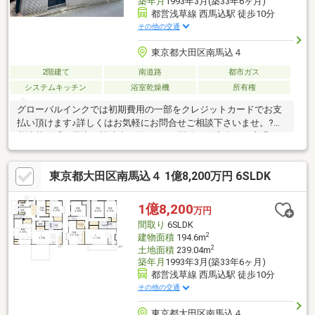
築年月
1993年3月(築33年6ヶ月)
都営浅草線 西馬込駅 徒歩10分
その他の交通
東京都大田区南馬込４
2階建て
南道路
都市ガス
システムキッチン
浴室乾燥機
所有権
グローバルインクでは初期費用の一部をクレジットカードでお支
払い頂けます♪詳しくはお気軽にお問合せご相談下さいませ。?都
営浅草線「西馬込」駅徒歩10分です。?閑静な住宅街で、夜遅く
まで営業するスーパーがあり買い物環境も良好で落ち着いてお
り、ファミリー層にも人気のエリアです。?二世帯住宅です。?南
東京都大田区南馬込４ 1億8,200万円 6SLDK
西向きの角地で開放感がございます。?食洗機・乾燥機など暮らし
に嬉しい設備が充実しています。?徒歩圏内にスーパーや学校など
があり、生活利便性に優れています。【無料】お車送迎サービス
1億8,200
万円
を実施しております。
間取り
6SLDK
2
建物面積
194.6m
2
土地面積
239.04m
築年月
1993年3月(築33年6ヶ月)
都営浅草線 西馬込駅 徒歩10分
その他の交通
東京都大田区南馬込４