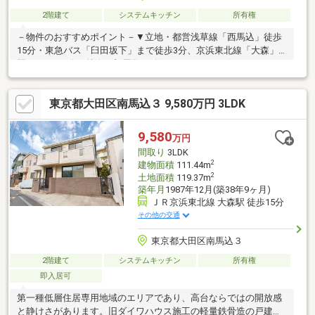
2階建て
システムキッチン
所有権
－物件のおすすめポイント－▼立地・都営浅草線「西馬込」徒歩
15分・東急バス「臼田坂下」まで徒歩3分、京浜東北線「大森」
駅までバス9分▼特徴・部屋数が確保された5LDKの住まい・LDに
面するサンルーム付・和室2室に面する南東向きバルコニー有▼設
備・1616サイズの浴室・各階にトイレ・全館空調システム▼周辺
東京都大田区南馬込３ 9,580万円 3LDK
環境・スーパーキタムラ 徒歩5分(約350m)・セブンイレブン大田
区南馬込4丁目店 徒歩2分(約140m)※間取図は概略図につき、現況
と異なる場合があります■ ご希望の住まい探しをお手伝いします
9,580
万円
━━━━━・・・物件の詳細・ご相談はお気軽にお問い合わせく
間取り
3LDK
ださい。
2
建物面積
111.44m
2
土地面積
119.37m
築年月
1987年12月(築38年9ヶ月)
ＪＲ京浜東北線 大森駅 徒歩15分
その他の交通
東京都大田区南馬込３
2階建て
システムキッチン
所有権
即入居可
第一種低層住居専用地域のエリアであり、高台ならではの開放感
と静けさがあります。旧ダイワハウス施工の軽量鉄骨造の戸建て