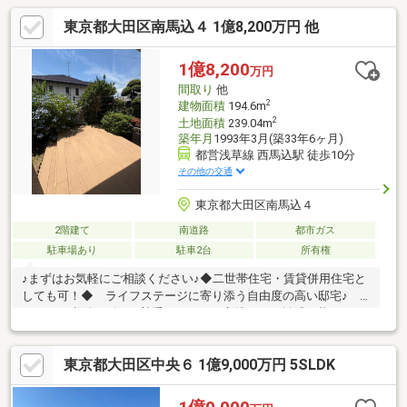
東京都大田区南馬込４ 1億8,200万円 他
1億8,200
万円
間取り
他
2
建物面積
194.6m
2
土地面積
239.04m
築年月
1993年3月(築33年6ヶ月)
都営浅草線 西馬込駅 徒歩10分
その他の交通
東京都大田区南馬込４
2階建て
南道路
都市ガス
駐車場あり
駐車2台
所有権
♪まずはお気軽にご相談ください♪◆二世帯住宅・賃貸併用住宅と
しても可！◆ ライフステージに寄り添う自由度の高い邸宅♪
お互いの生活リズムを尊重しながら、心地よい距離感で暮らせる
住宅として最適です♪ 3LDK（１階）＋3SLDK（2階）、南道路に
接道し陽当り良好♪ 間口も14ｍと17ｍと広く、解放感あり♪◆外
東京都大田区中央６ 1億9,000万円 5SLDK
観・内装リフォーム済み◆ 平成29年6月にこだわりのリフォー
ムを実施！メンテナンス費用をグッと抑えられて嬉しい♪ 水回り
の設備交換、全クロス・フローリング張替など♪◆生活利便性充