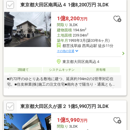
東京都大田区南馬込４ 1億8,200万円 3LDK
部分）は、現在賃貸中です。賃貸借契約につきましては、引継ぎ
していただきます。建物月額賃料金243，000円
1億8,200
万円
間取り
3LDK
2
建物面積
194.6m
2
土地面積
239.04m
築年月
1993年3月(築33年6ヶ月)
都営浅草線 西馬込駅 徒歩11分
その他の交通
東京都大田区南馬込４
2階建て
システムキッチン
所有権
■約72坪のゆとりある敷地に建つ、延床約194m2の2世帯対応住
宅。■住友林業(株)施工の注文住宅■南向きで陽当り・通風ともに
良好、さらに角地ならではの開放感も魅力。■ウッドデッキや庭
スペースも備え、ゆとりある暮らしが叶います。■現在二階賃貸
中のため、収益性を兼ね備えた物件です。■【リフォーム歴】
東京都大田区久が原２ 1億5,990万円 3LDK
（2017年6月実施）・ユニットバス交換/システムキッチン交換/温
水洗浄便座交換・全クロス・フローリング張替え・玄関1箇所追加
工事・屋根・外壁補修工事
1億5,990
万円
間取り
3LDK