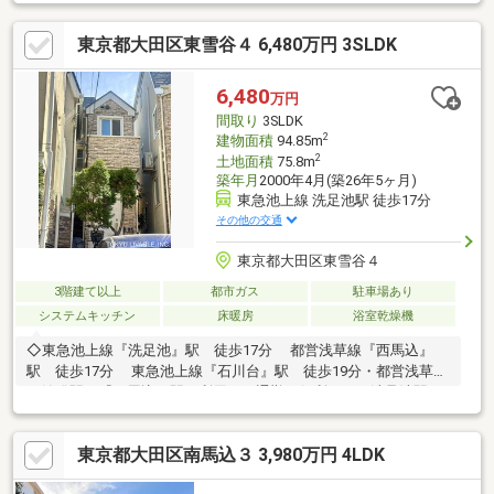
在『動力用電源（三相200V）』を利用しており、業務用冷蔵庫や
大型器具もご利用いただけます。・ガス：業務用のプロパンガス
東京都大田区東雪谷４ 6,480万円 3SLDK
を使用しており、火力を必要とする業務等にもご利用いただけま
す。・道路に面してシャッターが設置されており、大型荷物の搬
入・搬出もスムーズです。
6,480
万円
間取り
3SLDK
2
建物面積
94.85m
2
土地面積
75.8m
築年月
2000年4月(築26年5ヶ月)
東急池上線 洗足池駅 徒歩17分
その他の交通
東京都大田区東雪谷４
3階建て以上
都市ガス
駐車場あり
システムキッチン
床暖房
浴室乾燥機
◇東急池上線『洗足池』駅 徒歩17分 都営浅草線『西馬込』
駅 徒歩17分 東急池上線『石川台』駅 徒歩19分・都営浅草線
の始発駅の『西馬込』駅が利用でき通勤に便利です・洗足池駅に
は活気のある商店街がありお買い物に便利です・東急ストア上池
台店まで徒歩6分◇駐車スペース有◇高台に位置し日当り・通風
東京都大田区南馬込３ 3,980万円 4LDK
良好です◇エネファーム導入済◇2024年2月 屋根・外壁塗装防
水工事実施済◇北東側道路の為、北側斜線制限の影響が少なく３