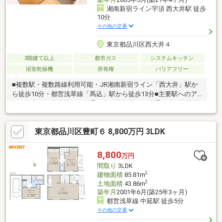
湘南新宿ライン宇須 西大井駅 徒歩
10分
その他の交通
東京都品川区西大井４
3階建て以上
都市ガス
システムキッチン
浴室乾燥機
所有権
バリアフリー
■複数駅・複数路線利用可能・JR湘南新宿ライン「西大井」駅か
ら徒歩10分・都営浅草線「馬込」駅から徒歩13分■主要駅へのア
クセス良好・大崎駅まで直通12分・渋谷駅まで直通19分・新宿駅
まで直通25分■2005年築、敷地面積43㎡、延床66.31㎡、3階建て
車庫付き■2SLDKでご夫婦、ファミリーの方に最適なプラン■エコ
東京都品川区豊町６ 8,800万円 3LDK
カラット採用、壁面・廊下・階段下収納豊富なプラン■小窓が多
く、採光・通風良好■浴室に窓有り定休日なし、当日のご対応も
承ります！弊社独自のお得な「平日会員制度」あり！弊社には専
8,800
万円
属のファイナンシャルプランナーが在籍しております。まずはご
間取り
3LDK
相談を。
2
建物面積
85.81m
2
土地面積
43.86m
築年月
2001年6月(築25年3ヶ月)
都営浅草線 中延駅 徒歩5分
その他の交通