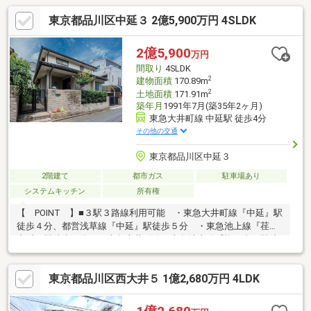
東京都品川区中延３ 2億5,900万円 4SLDK
2億5,900
万円
間取り
4SLDK
2
建物面積
170.89m
2
土地面積
171.91m
築年月
1991年7月(築35年2ヶ月)
東急大井町線 中延駅 徒歩4分
その他の交通
東京都品川区中延３
2階建て
都市ガス
駐車場あり
システムキッチン
所有権
【 POINT 】■３駅３路線利用可能 ・東急大井町線『中延』駅
徒歩４分、都営浅草線『中延』駅徒歩５分 ・東急池上線『荏原
中延』駅徒歩４分 ・東急大井町線、東急池上線『旗の台』駅徒
歩１２分■ＬＤＫ約２２．６帖■全居室７帖以上■カースペース有
り ※車種制限有り■建物面積１７０．８９m2／４ＬＤＫ＋Ｓ
東京都品川区西大井５ 1億2,680万円 4LDK
（納戸）■土地面積１７１．９１m2■公道接道■前面道路幅員約
４．３m■接道間口約１３．１ｍ■トイレ２箇所■屋根裏収納有り■
１階和室には広縁、２階和室にはアトリエ用スペースがございま