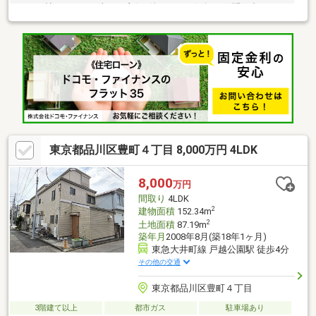
４．５帖のLDK・日当たり良好♪他・・・お気軽にお問い合わせく
ださい！
東京都品川区豊町４丁目 8,000万円 4LDK
8,000
万円
間取り
4LDK
2
建物面積
152.34m
2
土地面積
87.19m
築年月
2008年8月(築18年1ヶ月)
東急大井町線 戸越公園駅 徒歩4分
その他の交通
東京都品川区豊町４丁目
3階建て以上
都市ガス
駐車場あり