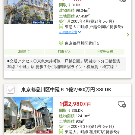
間取り
3LDK
2
建物面積
98.04m
2
土地面積
97.45m
築年月
2005年4月(築21年5ヶ月)
東急大井町線 戸越公園駅 徒歩5分
その他の交通
東京都品川区豊町５
2階建て
都市ガス
浴室乾燥機
■交通アクセス〇東急大井町線「戸越公園」駅 徒歩５分〇都営浅
草線「中延」駅 徒歩７分〇湘南新宿ライン・横須賀・埼京線「西
大井」駅 徒歩８分■2005年4月築 木造２階建■土地面積：９７．
４５㎡※別途私道負担面積７．３４㎡あり■建物面積：９８.０４㎡
（1階：56.18㎡ 2階：41.86㎡) 木造瓦葺2階建■バルコニーおよ
東京都品川区中延６ 1億2,980万円 3SLDK
びお庭南東向きのため、陽当り・通風良好■借地期間：２０４３
年迄。■様々な用途に利用可能な３ＬＤＫ。全居室6帖以上！！
1億2,980
万円
間取り
3SLDK
2
建物面積
124.1m
2
土地面積
90m
築年月
2007年3月(築19年6ヶ月)
東急大井町線 荏原町駅 徒歩5分