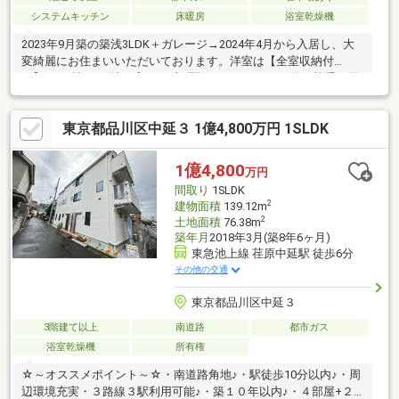
システムキッチン
床暖房
浴室乾燥機
2023年9月築の築浅3LDK＋ガレージ→2024年4月から入居し、大
変綺麗にお住まいいただいております。洋室は【全室収納付
き】、5.6帖～6.7帖の広さを3部屋設けているため、使い勝手に優
れた間取りです。東急大井町線「戸越公園」駅徒歩4分の好立地。
約20.6帖の開放的なLDKを中心に、家族がゆったり過ごせる住空
東京都品川区中延３ 1億4,800万円 1SLDK
間を実現しました。スーパーや公園、教育施設も徒歩圏に揃い、
子育て世帯にもおすすめ。大型車も可能な駐車スペース付きで利
便性と快適性を兼ね備えた一邸です。
1億4,800
万円
間取り
1SLDK
2
建物面積
139.12m
2
土地面積
76.38m
築年月
2018年3月(築8年6ヶ月)
東急池上線 荏原中延駅 徒歩6分
その他の交通
東京都品川区中延３
3階建て以上
南道路
都市ガス
浴室乾燥機
所有権
☆～オススメポイント～☆・南道路角地♪・駅徒歩10分以内♪・周
辺環境充実・３路線３駅利用可能♪・築１０年以内♪・４部屋+２