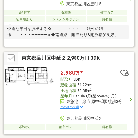
東京都品川区豊町６
2階建て
南道路
都市ガス
駐車場あり
システムキッチン
所有権
快適な毎日を演出する☆―――――・・・ 物件の特
徴 ・・・―――――☆◆南道路「陽当たり&開放感が良好」
◆◇中延駅５分「利便性が充実」◇◆公園、スーパー、コンビニ
も近く生活環境良好まずは、現地をご案内させていただきます！
お気軽にお問い合わせください。☆―――――・・・
東京都品川区中延２ 2,980万円 3DK
―☆― ・・・―――――☆
2,980
万円
間取り
3DK
2
建物面積
51.22m
2
土地面積
53.85m
築年月
1971年1月(築55年8ヶ月)
東急池上線 荏原中延駅 徒歩3分
その他の交通
東京都品川区中延２
2階建て
都市ガス
所有権