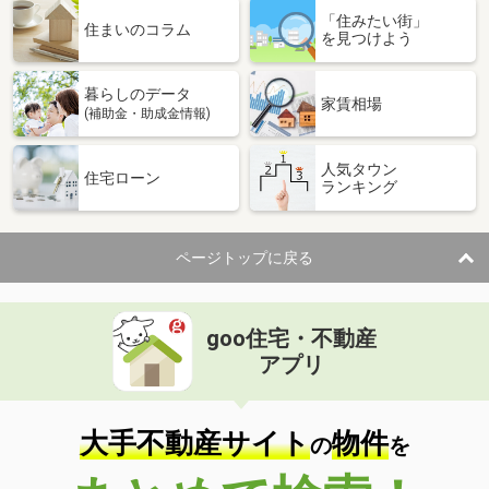
「住みたい街」
住まいのコラム
を見つけよう
暮らしのデータ
家賃相場
(補助金・助成金情報)
人気タウン
住宅ローン
ランキング
ページトップに戻る
goo住宅・不動産
アプリ
大手不動産サイト
物件
の
を