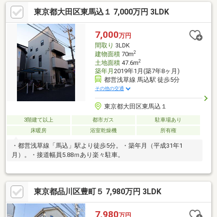
東京都大田区東馬込１ 7,000万円 3LDK
7,000
万円
間取り
3LDK
2
建物面積
70m
2
土地面積
47.6m
築年月
2019年1月(築7年8ヶ月)
都営浅草線 馬込駅 徒歩5分
その他の交通
東京都大田区東馬込１
3階建て以上
都市ガス
駐車場あり
床暖房
浴室乾燥機
所有権
・都営浅草線「馬込」駅より徒歩5分。・築年月（平成31年1
月）。・接道幅員5.88ｍあり楽々駐車。
東京都品川区豊町５ 7,980万円 3LDK
7,980
万円