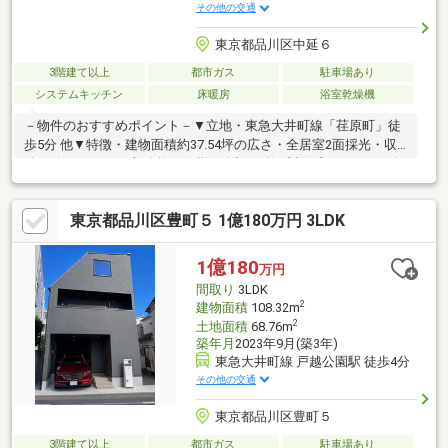
その他の交通
東京都品川区中延６
3階建て以上
都市ガス
駐車場あり
システムキッチン
床暖房
浴室乾燥機
－物件のおすすめポイント－▼立地・東急大井町線「荏原町」徒
歩5分 他▼特徴・建物面積約37.54坪の広さ・全居室2面採光・収
納を確保・LDは一部吹抜け仕様・会話が弾む対面式キッチン、食
品庫有・納戸約6.3帖は窓・収納付、多用途に活用可能▼2016年9
月室内リフォーム履歴【交換】キッチン、浴室、洗面台、3階トイ
東京都品川区豊町５ 1億180万円 3LDK
レ【その他】カウンタ―造作 他▼周辺環境・まいばすけっと北馬
込2丁目店 徒歩4分(約250m)※前面道路幅員により容積率は160％
に制限■ ご希望の住まい探しをお手伝いします ━━━━━・・・
1億180
万円
物件の詳細・ご相談はお気軽にお問い合わせください。
間取り
3LDK
2
建物面積
108.32m
2
土地面積
68.76m
築年月
2023年9月(築3年)
東急大井町線 戸越公園駅 徒歩4分
その他の交通
東京都品川区豊町５
3階建て以上
都市ガス
駐車場あり