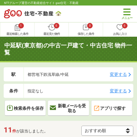
NTTグループ運営の不動産総合サイト goo住宅・不動産
1
0
0
0
最近検索した条件
最近見た物件
保存した条件
お気に入り
中延駅(東京都)の中古一戸建て・中古住宅 物件一
覧
駅
変更する
都営地下鉄浅草線/中延
条件
変更する
指定なし
新着メールを受
検索条件を保存
アプリで探す
取る
11
件
が該当しました。