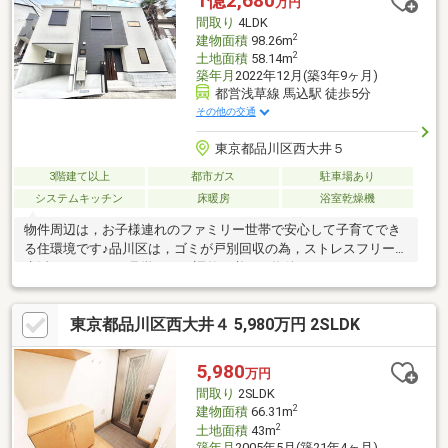
1億2,680
万円
す。
間取り
4LDK
2
建物面積
98.26m
2
土地面積
58.14m
築年月
2022年12月(築3年9ヶ月)
都営浅草線 馬込駅 徒歩5分
その他の交通
東京都品川区西大井５
3階建て以上
都市ガス
駐車場あり
システムキッチン
床暖房
浴室乾燥機
物件周辺は，お子様連れのファミリー世帯で安心して子育てでき
る住環境です♪品川区は，ゴミが戸別回収の為，ストレスフリーで
生活できます！ご見学は日程調整が必要な物件となります。平
日・土日・祝日とお気軽にご見学日をご相談ください。室内状態
良好！まずはご見学の上ご検討いただければと思います！☆住宅
東京都品川区西大井４ 5,980万円 2SLDK
ローンのご相談無料で行っております。☆車でご送迎致します。
お気軽にご連絡ください。～土地 ・ 戸建 ・ マンション全
て取り扱っております～物件の選び方や、物件購入の進め方、細
5,980
万円
かな内容からご説明させていただいており，押し売り営業は一切
間取り
2SLDK
行っておりません。
2
建物面積
66.31m
2
土地面積
43m
築年月
2005年5月(築21年4ヶ月)