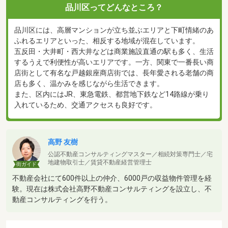
品川区ってどんなところ？
品川区には、高層マンションが立ち並ぶエリアと下町情緒のあ
ふれるエリアといった、相反する地域が混在しています。
五反田・大井町・西大井などは商業施設直通の駅も多く、生活
するうえで利便性が高いエリアです。一方、関東で一番長い商
店街として有名な戸越銀座商店街では、長年愛される老舗の商
店も多く、温かみを感じながら生活できます。
また、区内にはJR、東急電鉄、都営地下鉄など14路線が乗り
入れているため、交通アクセスも良好です。
高野 友樹
公認不動産コンサルティングマスター／相続対策専門士／宅
地建物取引士／賃貸不動産経営管理士
街ガイド
不動産会社にて600件以上の仲介、6000戸の収益物件管理を経
験。現在は株式会社高野不動産コンサルティングを設立し、不
動産コンサルティングを行う。