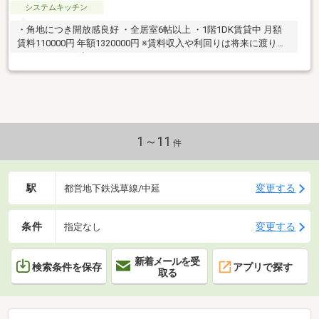
システムキッチン
・角地につき開放感良好 ・全居室6帖以上 ・1階1DK賃貸中 月額
賃料110000円 年額1320000円 ※賃料収入や利回りは将来に渡り得
られることを保証するものではありません。
1～11
件
駅
変更する
都営地下鉄浅草線/中延
条件
変更する
指定なし
新着メールを受
検索条件を保存
アプリで探す
取る