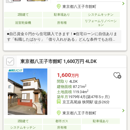
東京都八王子市館町
2階建て
駐車場あり
システムキッチン
リフォームリノベーシ
浴室乾燥機
所有権
ョン
■自己資金０円から住宅購入できます！■住宅ローンに自信ありま
す「転職したばかり」「借り入れがある」どんな条件でもお任せ
ください！■他社様でネット掲載されている物件も、まとめてご
紹介可能です！■見学、お問合せにつきましては土日に限らず平
日、営業時間外でもご対応可能です！東亜住宅ではお客様が安心
東京都八王子市館町 1,600万円 4LDK
して頂けますよう常に新しい事を取り入れております。経験豊富
な知識でお客様の悩み事をしっかりと解消いたします。お住まい
探しは東亜住宅にお任せください！ご見学予約は0120-60-
1,600
万円
1665【通話料無料】までお気軽にお電話ください♪スマートフォ
間取り
4LDK
ンの方は右下の青いバナーよりお問合せ頂けます♪
2
建物面積
87.21m
2
土地面積
119.34m
築年月
1979年4月(築47年5ヶ月)
京王高尾線 狭間駅 徒歩26分
東京都八王子市館町
2階建て
都市ガス
駐車場あり
システムキッチン
所有権