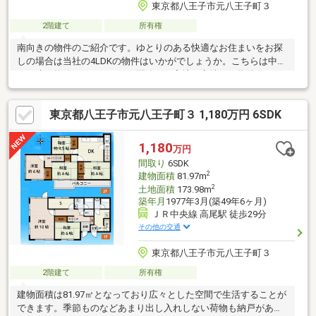
東京都八王子市元八王子町３
2階建て
所有権
南向きの物件のご紹介です。ゆとりのある快適なお住まいをお探
しの場合は当社の4LDKの物件はいかがでしょうか。こちらは中古
の戸建て物件です。こちらは閑静な住宅地に立地する物件です。
駐輪場が利用できるので、自転車の盗難の心配がありません。休
日には庭10坪以上であれば大人数でバーベキューも楽しめます。
東京都八王子市元八王子町３ 1,180万円 6SDK
立地が良いので眺めも素晴らしいです。
1,180
万円
間取り
6SDK
2
建物面積
81.97m
2
土地面積
173.98m
築年月
1977年3月(築49年6ヶ月)
ＪＲ中央線 高尾駅 徒歩29分
その他の交通
東京都八王子市元八王子町３
2階建て
所有権
建物面積は81.97㎡となっており広々とした空間で生活することが
できます。季節ものなどあまり出し入れしない荷物も納戸がある