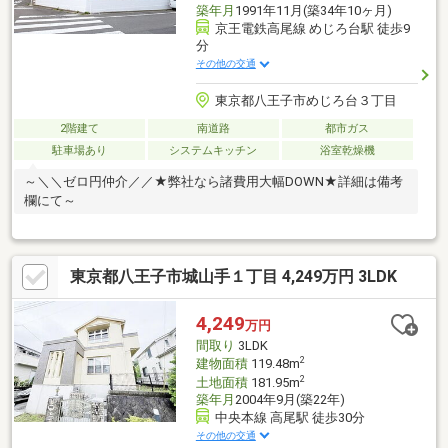
築年月
1991年11月(築34年10ヶ月)
京王電鉄高尾線 めじろ台駅 徒歩9
分
その他の交通
東京都八王子市めじろ台３丁目
2階建て
南道路
都市ガス
駐車場あり
システムキッチン
浴室乾燥機
～＼＼ゼロ円仲介／／★弊社なら諸費用大幅DOWN★詳細は備考
欄にて～
東京都八王子市城山手１丁目 4,249万円 3LDK
4,249
万円
間取り
3LDK
2
建物面積
119.48m
2
土地面積
181.95m
築年月
2004年9月(築22年)
中央本線 高尾駅 徒歩30分
その他の交通