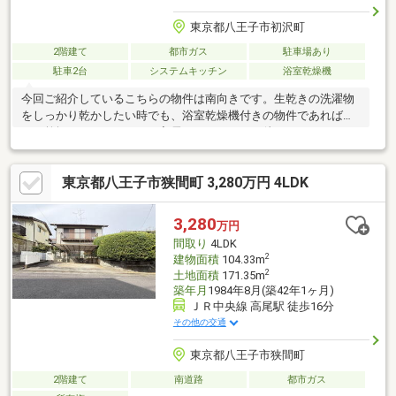
東京都八王子市初沢町
2階建て
都市ガス
駐車場あり
駐車2台
システムキッチン
浴室乾燥機
今回ご紹介しているこちらの物件は南向きです。生乾きの洗濯物
をしっかり乾かしたい時でも、浴室乾燥機付きの物件であればす
ぐに乾燥できます。すぐに入居できるので、お待ちいただくこと
はありません。来訪者を確認できる、TVインターホン付きです。
季節ものなどあまり出し入れしない荷物も納戸があるので簡単に
東京都八王子市狭間町 3,280万円 4LDK
整理整頓できます。こちらの中古戸建て物件は、子育ての環境と
してもうってつけです。日常生活で利用頻度の高い水回りだから
こそ、使い勝手のいいシステムキッチンを選んでみませんか。
3,280
万円
間取り
4LDK
2
建物面積
104.33m
2
土地面積
171.35m
築年月
1984年8月(築42年1ヶ月)
ＪＲ中央線 高尾駅 徒歩16分
その他の交通
東京都八王子市狭間町
2階建て
南道路
都市ガス