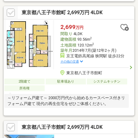
東京都八王子市館町 2,699万円 4LDK
2,699
万円
間取り
4LDK
2
建物面積
93.56m
2
土地面積
120.12m
築年月
2014年7月(築12年2ヶ月)
京王電鉄高尾線 狭間駅 徒歩22分
その他の交通
東京都八王子市館町
2階建て
駐車場あり
システムキッチン
所有権
～リフォーム戸建て～ 2000万円代から始めるカースペース付きリ
フォーム戸建て 現代の再生住宅をぜひご体感ください。
東京都八王子市館町 2,699万円 4LDK