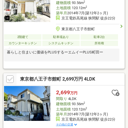
2
建物面積
93.56m
2
土地面積
120.12m
築年月
2014年7月(築12年2ヶ月)
京王電鉄高尾線 狭間駅 徒歩22分
東京都八王子市館町
2階建て
駐車場あり
駐車2台
カウンターキッチン
システムキッチン
所有権
暮らしと住まいに価値をPLUSするーエムイーPLUS町田ー
東京都八王子市館町 2,699万円 4LDK
2,699
万円
間取り
4LDK
2
建物面積
93.56m
2
土地面積
120.12m
築年月
2014年7月(築12年2ヶ月)
京王電鉄高尾線 狭間駅 徒歩22分
その他の交通