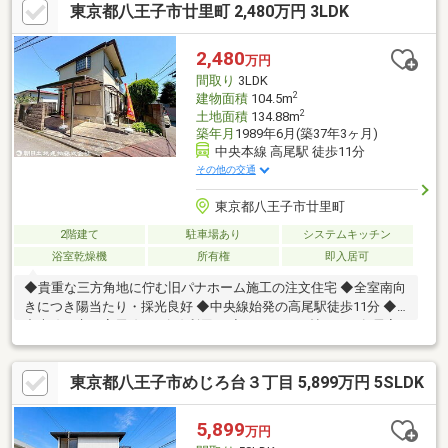
東京都八王子市廿里町 2,480万円 3LDK
2,480
万円
間取り
3LDK
2
建物面積
104.5m
2
土地面積
134.88m
築年月
1989年6月(築37年3ヶ月)
中央本線 高尾駅 徒歩11分
その他の交通
東京都八王子市廿里町
2階建て
駐車場あり
システムキッチン
浴室乾燥機
所有権
即入居可
◆貴重な三方角地に佇む旧パナホーム施工の注文住宅 ◆全室南向
きにつき陽当たり・採光良好 ◆中央線始発の高尾駅徒歩11分 ◆
中央線・京王高尾線の2路線利用可 ◆ゆとりの18帖LDK、各居室6
帖超
東京都八王子市めじろ台３丁目 5,899万円 5SLDK
5,899
万円