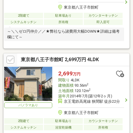
東京都八王子市館町
2階建て
駐車場あり
カウンターキッチン
システムキッチン
所有権
即入居可
～＼＼ゼロ円仲介／／★弊社なら諸費用大幅DOWN★詳細は備考
欄にて～
東京都八王子市館町 2,699万円 4LDK
2,699
万円
間取り
4LDK
2
建物面積
93.56m
2
土地面積
120.12m
築年月
2014年7月(築12年2ヶ月)
京王電鉄高尾線 狭間駅 徒歩22分
パノラマあり
東京都八王子市館町
2階建て
駐車場あり
カウンターキッチン
システムキッチン
浴室乾燥機
所有権