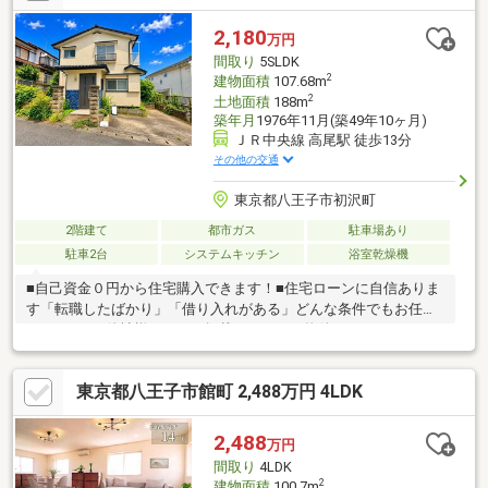
2,180
万円
間取り
5SLDK
2
建物面積
107.68m
2
土地面積
188m
築年月
1976年11月(築49年10ヶ月)
ＪＲ中央線 高尾駅 徒歩13分
その他の交通
東京都八王子市初沢町
2階建て
都市ガス
駐車場あり
駐車2台
システムキッチン
浴室乾燥機
■自己資金０円から住宅購入できます！■住宅ローンに自信ありま
す「転職したばかり」「借り入れがある」どんな条件でもお任せ
ください！■他社様でネット掲載されている物件も、まとめてご
紹介可能です！■見学、お問合せにつきましては土日に限らず平
日、営業時間外でもご対応可能です！東亜住宅ではお客様が安心
東京都八王子市館町 2,488万円 4LDK
して頂けますよう常に新しい事を取り入れております。経験豊富
な知識でお客様の悩み事をしっかりと解消いたします。お住まい
探しは東亜住宅にお任せください！ご見学予約は0120-60-
2,488
万円
1665【通話料無料】までお気軽にお電話ください♪スマートフォ
間取り
4LDK
ンの方は右下の青いバナーよりお問合せ頂けます♪
2
建物面積
100.7m