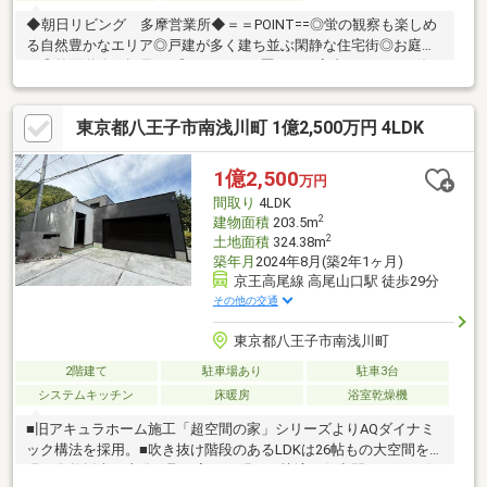
◆朝日リビング 多摩営業所◆＝＝POINT==◎蛍の観察も楽しめ
る自然豊かなエリア◎戸建が多く建ち並ぶ閑静な住宅街◎お庭付
き◎前面道路 幅員8ｍ◎リフォーム歴あり！室内キレイにお使い
です◎収納充実◎追炊き機能付き浴室◎スーパーや商業施設も充
実＝＝周辺＝＝◆フードワンユリノキ台店・・・徒歩７分◆殿入
東京都八王子市南浅川町 1億2,500万円 4LDK
中央公園・・・徒歩１０分◆イトーヨーカドー八王子店・・・徒
歩２３分◆セブンイレブン八王子館町店・・・徒歩１４分◆イー
アス高尾・・・車１１分（約3.2ｋｍ）◆京王バス『中央公
1億2,500
万円
園』・・・徒歩７分◆八王子館町緑地保全地域・・・徒歩１５分
間取り
4LDK
2
建物面積
203.5m
2
土地面積
324.38m
築年月
2024年8月(築2年1ヶ月)
京王高尾線 高尾山口駅 徒歩29分
その他の交通
東京都八王子市南浅川町
2階建て
駐車場あり
駐車3台
システムキッチン
床暖房
浴室乾燥機
■旧アキュラホーム施工「超空間の家」シリーズよりAQダイナミ
ック構法を採用。■吹き抜け階段のあるLDKは26帖もの大空間を実
現。自然採光を十分に取り入れ、明るく快適な住空間へ。■リビ