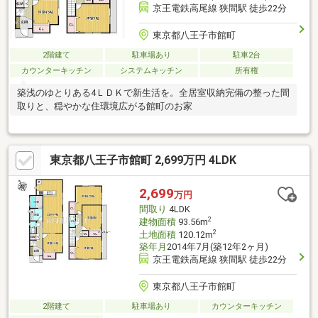
京王電鉄高尾線 狭間駅 徒歩22分
東京都八王子市館町
2階建て
駐車場あり
駐車2台
カウンターキッチン
システムキッチン
所有権
築浅のゆとりある4ＬＤＫで新生活を。全居室収納完備の整った間
取りと、穏やかな住環境広がる館町のお家
東京都八王子市館町 2,699万円 4LDK
2,699
万円
間取り
4LDK
2
建物面積
93.56m
2
土地面積
120.12m
築年月
2014年7月(築12年2ヶ月)
京王電鉄高尾線 狭間駅 徒歩22分
東京都八王子市館町
2階建て
駐車場あり
カウンターキッチン