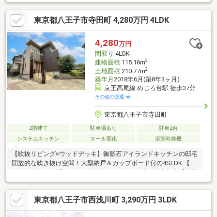
ングからは広々とした中庭を望め、BBQやプールなどアクティビ
ティを体験できます。■ジェットバスとサウナ室を完備し、くつ
東京都八王子市寺田町 4,280万円 4LDK
ろぎ・ととのう大人の時間を愉しめます。■集中力を高め、美し
い肉体を維持するなど自己研鑽が捗るトレーニングルームも設
計。■防音室仕様のシアタールームでリラックスできる優雅なひ
4,280
万円
とときを。■外構カースペース部分の他、電動シャッター付きビ
間取り
4LDK
ルトインガレージには車2台分（車種による）格納可能です。
2
建物面積
115.16m
2
土地面積
210.77m
築年月
2018年6月(築8年3ヶ月)
京王高尾線 めじろ台駅 徒歩37分
その他の交通
東京都八王子市寺田町
2階建て
駐車場あり
駐車2台
システムキッチン
オール電化
浴室乾燥機
【吹抜リビング×ウッドデッキ】御影石アイランドキッチンの邸宅
開放的な吹き抜け空間！大型納戸＆カップボード付の4SLDK 【リ
ビング階段×吹抜】デザイン性溢れる一条工務店の注文住宅【敷地
ゆったり63坪超】カースペース2台可×ウッドデッキ付東宝ハウス
ライフソリューションズグループはおかげさまで創業50年。たく
東京都八王子市西浅川町 3,290万円 3LDK
さんのお客様からのお言葉に感謝してこれからも楽しく素敵なお
家探しをお約束します。お家探しを始めてみようと思われたらま