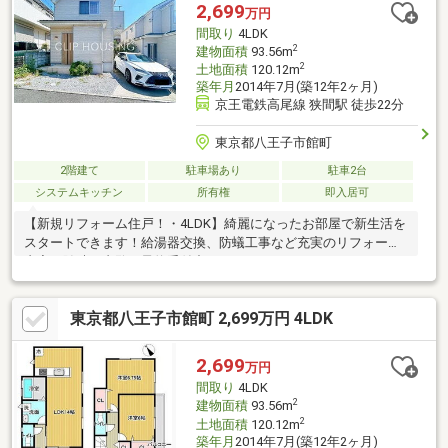
2,699
万円
間取り
4LDK
2
建物面積
93.56m
2
土地面積
120.12m
築年月
2014年7月(築12年2ヶ月)
京王電鉄高尾線 狭間駅 徒歩22分
東京都八王子市館町
2階建て
駐車場あり
駐車2台
システムキッチン
所有権
即入居可
【新規リフォーム住戸！・4LDK】綺麗になったお部屋で新生活を
スタートできます！給湯器交換、防蟻工事など充実のリフォーム
内容！随時ご内覧ご予約受付中です！
東京都八王子市館町 2,699万円 4LDK
2,699
万円
間取り
4LDK
2
建物面積
93.56m
2
土地面積
120.12m
築年月
2014年7月(築12年2ヶ月)