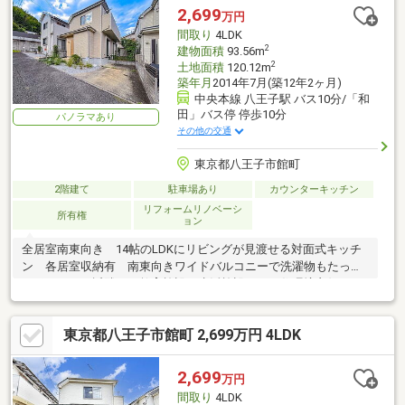
2,699
万円
間取り
4LDK
2
建物面積
93.56m
2
土地面積
120.12m
築年月
2014年7月(築12年2ヶ月)
中央本線 八王子駅 バス10分/「和
田」バス停 停歩10分
パノラマあり
その他の交通
東京都八王子市館町
2階建て
駐車場あり
カウンターキッチン
リフォームリノベーシ
所有権
ョン
全居室南東向き 14帖のLDKにリビングが見渡せる対面式キッチ
ン 各居室収納有 南東向きワイドバルコニーで洗濯物もたっぷ
り干せます 近隣には教育施設・生活施設があり住環境良好です
東京都八王子市館町 2,699万円 4LDK
2,699
万円
間取り
4LDK