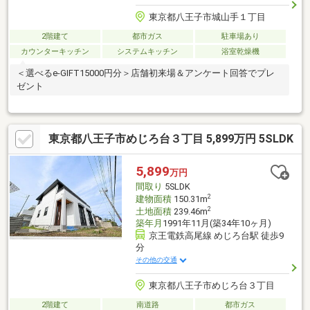
東京都八王子市城山手１丁目
2階建て
都市ガス
駐車場あり
カウンターキッチン
システムキッチン
浴室乾燥機
＜選べるe-GIFT15000円分＞店舗初来場＆アンケート回答でプレ
ゼント
東京都八王子市めじろ台３丁目 5,899万円 5SLDK
5,899
万円
間取り
5SLDK
2
建物面積
150.31m
2
土地面積
239.46m
築年月
1991年11月(築34年10ヶ月)
京王電鉄高尾線 めじろ台駅 徒歩9
分
その他の交通
東京都八王子市めじろ台３丁目
2階建て
南道路
都市ガス