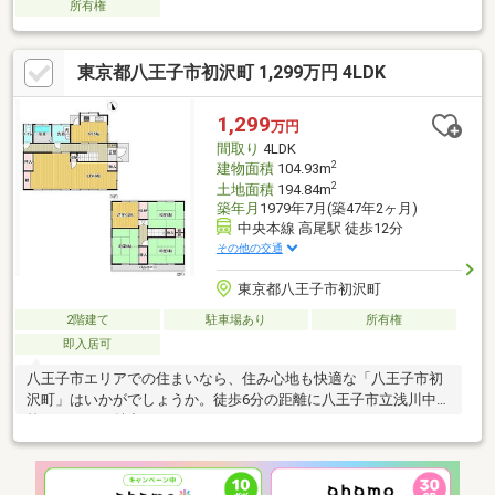
所有権
東京都八王子市初沢町 1,299万円 4LDK
1,299
万円
間取り
4LDK
2
建物面積
104.93m
2
土地面積
194.84m
築年月
1979年7月(築47年2ヶ月)
中央本線 高尾駅 徒歩12分
その他の交通
東京都八王子市初沢町
2階建て
駐車場あり
所有権
即入居可
八王子市エリアでの住まいなら、住み心地も快適な「八王子市初
沢町」はいかがでしょうか。徒歩6分の距離に八王子市立浅川中学
校があるのも魅力。