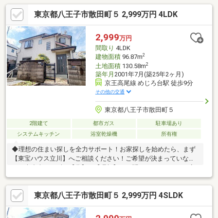
東京都八王子市散田町５ 2,999万円 4LDK
2,999
万円
間取り
4LDK
2
建物面積
96.87m
2
土地面積
130.58m
築年月
2001年7月(築25年2ヶ月)
京王高尾線 めじろ台駅 徒歩9分
その他の交通
東京都八王子市散田町５
2階建て
都市ガス
駐車場あり
システムキッチン
浴室乾燥機
所有権
◆理想の住まい探しを全力サポート！お家探しを始めたら、まず
【東宝ハウス立川】へご相談ください！ご希望が決まっていなく
ても大丈夫。まずは【夢】や【理想】をお聞かせください。お客
様に【安心・安全・楽しい】と感じていただけるよう全力でサポ
ートします！◆お客様が本当に「知りたいこと」を正直にお伝え
東京都八王子市散田町５ 2,999万円 4SLDK
します！物件の良い点・注意点を正直にご説明、融資可能額や返
済計画も明確にご案内。将来のローン残債を見える化し、金利上
昇を考慮したライフプランをご提案。理想の暮らしを叶える住ま