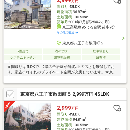
2,999
万円
いをご紹介します！【資料請求】、【見学予約】ボタンをクリッ
間取り
4SLDK
ク、【042-524-8898】までお気軽にご連絡ください！
2
建物面積
96.87m
2
土地面積
130.58m
築年月
2001年7月(築25年2ヶ月)
京王高尾線 めじろ台駅 徒歩9分
その他の交通
東京都八王子市散田町５
2階建て
都市ガス
駐車場あり
システムキッチン
浴室乾燥機
所有権
☆間取りは4LDKで、2階の全居室が6帖以上の広さを確保してお
り、家族それぞれのプライベート空間が充実しています。☆京王
高尾線「めじろ台」駅徒歩9分・JR中央線「西八王子」駅徒歩20
分！☆万葉公園徒歩1分、スーパー徒歩10分！アクセス良好！閑
静な住宅街に位置する魅力的な中古住宅を、ぜひ一度ご確認くだ
東京都八王子市散田町５ 2,999万円 4SLDK
さい。お問い合わせをお待ちしております！インターネット、チ
ラシなどに掲載できない物件も多数ございます！お住まい探しは
朝日土地建物(株)八王子店 営業3課にお任せください。
2,999
万円
間取り
4SLDK
2
建物面積
94.81m
2
土地面積
130.58m
築年月
2001年7月(築25年2ヶ月)