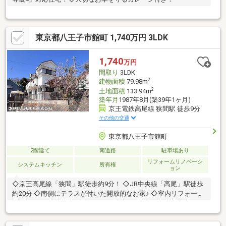
東京都八王子市館町 1,740万円 3LDK
1,740
万円
間取り
3LDK
2
建物面積
79.98m
2
土地面積
133.94m
築年月
1987年8月(築39年1ヶ月)
京王電鉄高尾線 狭間駅 徒歩9分
その他の交通
東京都八王子市館町
2階建て
南道路
駐車場あり
リフォームリノベーシ
システムキッチン
所有権
ョン
◇京王高尾線「狭間」駅徒歩約9分！ ◇JR中央線「高尾」駅徒歩
約20分 ◇南側にテラスが付いた開放的なお家♪ ◇室内リフォーム
履歴あり！ ◇南道路に面しており陽当たり良好♪ ◇全室南向きの
明るいお家！