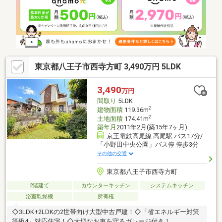
東京都八王子市西寺方町 3,490万円 5LDK
3,490
万円
間取り
5LDK
2
建物面積
119.36m
2
土地面積
174.41m
築年月
2011年2月(築15年7ヶ月)
京王電鉄高尾線 高尾駅 バス17分/
「小野田中央公園」バス停 停歩3分
その他の交通
東京都八王子市西寺方町
2階建て
カウンターキッチン
システムキッチン
浴室乾燥機
所有権
◇3LDK+2LDKの2世帯向け大型中古戸建！◇「省エネルギー対策
等級4」対応住宅！◇大切なお車を守るガレージ付き！