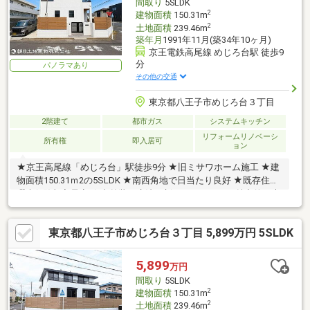
間取り
5SLDK
2
建物面積
150.31m
2
土地面積
239.46m
築年月
1991年11月(築34年10ヶ月)
京王電鉄高尾線 めじろ台駅 徒歩9
分
パノラマあり
その他の交通
東京都八王子市めじろ台３丁目
2階建て
都市ガス
システムキッチン
リフォームリノベーシ
所有権
即入居可
ョン
★京王高尾線「めじろ台」駅徒歩9分 ★旧ミサワホーム施工 ★建
物面積150.31ｍ2の5SLDK ★南西角地で日当たり良好 ★既存住宅
瑕疵保険加入予定 ★内外装の魔法、新しいステージ。魅力的な未
来へ。
東京都八王子市めじろ台３丁目 5,899万円 5SLDK
5,899
万円
間取り
5SLDK
2
建物面積
150.31m
2
土地面積
239.46m