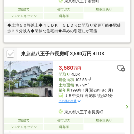
東京都八王子市館町
2階建て
都市ガス
駐車場あり
システムキッチン
所有権
◆土地５０坪以上◆４ＬＤＫ→５ＬＤＫに間取り変更可能◆駅徒
歩２５分以内◆閑静な住宅街◆早めの引渡しが可能
東京都八王子市長房町 3,580万円 4LDK
3,580
万円
間取り
4LDK
2
建物面積
102.88m
2
土地面積
187.9m
築年月
1998年1月(築28年8ヶ月)
ＪＲ中央線 高尾駅 徒歩24分
その他の交通
東京都八王子市長房町
2階建て
都市ガス
駐車場あり
システムキッチン
所有権