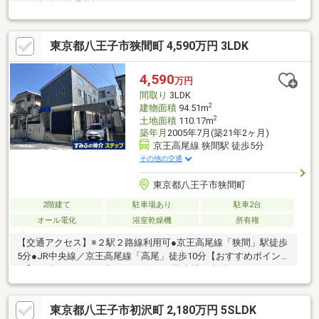
ので簡単に整理整頓できます。ガーデニングスペースがあるの
で、お花や野菜を育てることができます。高台に立地しておりま
すので、台風などの被害も小さく抑えられます。今回ご紹介して
東京都八王子市狭間町 4,590万円 3LDK
いるこちらの物件は南向きです。閑静な住宅地にある物件です。
中古の戸建て物件は便利な価格が魅力の1つです。
4,590
万円
間取り
3LDK
2
建物面積
94.51m
2
土地面積
110.17m
築年月
2005年7月(築21年2ヶ月)
京王高尾線 狭間駅 徒歩5分
その他の交通
東京都八王子市狭間町
2階建て
駐車場あり
駐車2台
オール電化
浴室乾燥機
所有権
【交通アクセス】※２駅２路線利用可●京王高尾線「狭間」駅徒歩
5分●JR中央線／京王高尾線「高尾」徒歩10分【おすすめポイン
ト】●2階ならではの明るいリビング●駐車場２台(車種による）●
環境に優しいオール電化住宅●掃除が楽なＩＨコンロ●天気に左右
されずに乾燥が出来る浴室乾燥機
東京都八王子市初沢町 2,180万円 5SLDK