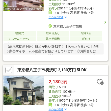
2
土地面積
118.39m
築年月
2014年5月(築12年4ヶ月)
ＪＲ中央線 高尾駅 徒歩14分
その他の交通
東京都八王子市館町
2階建て
駐車場あり
駐車2台
システムキッチン
浴室乾燥機
所有権
【高尾駅徒歩14分】眺めが良い築12年！【あったら良いな】が叶
う家◎マイホーム不動産でお預かりしています！◎お問合せは
042-634-9527までお気軽にお問合せください。～おすすめの方～
■駅15分圏内が良いー14分です！■日当たりが良いと嬉しいー良い
です！■眺めが良ければ尚良いー良いです！■車を２台置きたいー
東京都八王子市初沢町 2,180万円 5LDK
おけます！■小中学校が近いのが良いー10分です！■間取りが４Ｌ
ＤＫは欲しいー4ＬＤＫにグルニエまで付いています！■築浅が良
いーこちらは築12年です！■お買物は？ー徒歩15分圏内に大型複
2,180
万円
合商業施設が充実！スーパーバリュー10分/イーアス12分/イトー
間取り
5LDK
ヨーカドー13分
2
建物面積
107.68m
2
土地面積
188m
築年月
1976年11月(築49年10ヶ月)
ＪＲ中央線 高尾駅 徒歩16分
その他の交通