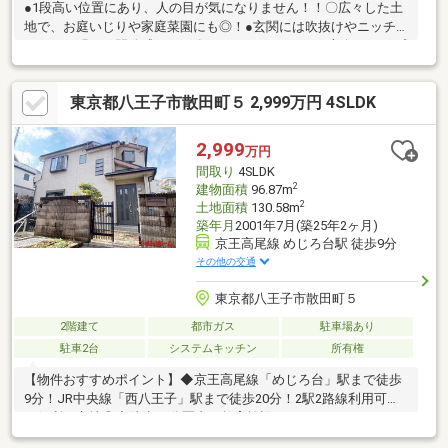
●1段高い位置にあり、人の目が気になりません！！〇広々した土
地で、お庭いじりや家庭菜園にも◎！●玄関には吹抜けやニッチ
があり、明るく開放感あり！〇LDK・キッチンには2方向よりアプ
ローチ可！
東京都八王子市散田町５ 2,999万円 4SLDK
2,999
万円
間取り
4SLDK
2
建物面積
96.87m
2
土地面積
130.58m
築年月
2001年7月(築25年2ヶ月)
京王高尾線 めじろ台駅 徒歩9分
その他の交通
東京都八王子市散田町５
2階建て
都市ガス
駐車場あり
駐車2台
システムキッチン
所有権
【物件おすすめポイント】◆京王高尾線「めじろ台」駅まで徒歩
9分！JR中央線「西八王子」駅まで徒歩20分！2駅2路線利用可能
の便利な立地◎◆徒歩10分圏内に教育施設やスーパーマーケッ
ト、公園などが揃っており生活環境良好◎◆大変綺麗に使用され