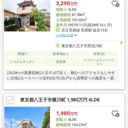
ずは、お気軽に東宝ハウス町田に相談してみませんか？何も決ま
3,290
万円
っていなくて大丈夫！まずはお客様の夢をお聞かせください！
間取り
3LDK
2
建物面積
87.58m
2
土地面積
101.02m
築年月
1997年11月(築28年10ヶ月)
京王高尾線 高尾駅 徒歩13分
その他の交通
東京都八王子市西浅川町
2階建て
駐車場あり
駐車2台
リフォームリノベーシ
システムキッチン
所有権
ョン
□3LDK+小屋裏収納□八王子JCT近く、都心へのアクセスもしやす
い立地□カースペース並列2台可□住戸から四季折々の風景を一望
◇令和8年9月リフォーム完了予定◇・外壁塗装・屋根塗装・バル
コニー防水工事・キッチン交換・ユニットバス交換・洗面化粧台
交換・トイレ交換(1F・2F) ・クロス張替え・フロアタイル張替
東京都八王子市横川町 1,980万円 4LDK
え・和室(畳・襖・障子)・リペア工事・給湯器交換・照明交換・
スイッチ交換・ハウスクリーニングetc.～お好きな日時にご内見
可能～「宅地建物取引士」、「住宅ローンアドバイザー」資格保
1,980
万円
有者が担当いたします！住宅ローン無料相談承ります！お気軽に
間取り
4LDK
お問合せください！
2
建物面積
104.23m