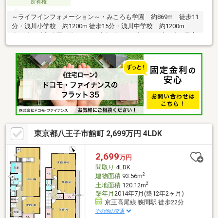
所有権
～ライフインフォメーション～・みころも学園 約869m 徒歩11
分・浅川小学校 約1200m 徒歩15分・浅川中学校 約1200m 徒
歩15分・猿額公園 約106m 徒歩2分・セブンイレブン 八王子高
尾南口店 約1000m 徒歩13分・イーアス高尾 約1400m 徒歩
18分・京王ストア 高尾店 約1200m 徒歩15分・ホームセンタ
ーコーナン八王子高尾店 約1100m 徒歩14分・高尾名店街 約
1100m 徒歩14分
東京都八王子市館町 2,699万円 4LDK
2,699
万円
間取り
4LDK
2
建物面積
93.56m
2
土地面積
120.12m
築年月
2014年7月(築12年2ヶ月)
京王高尾線 狭間駅 徒歩22分
その他の交通