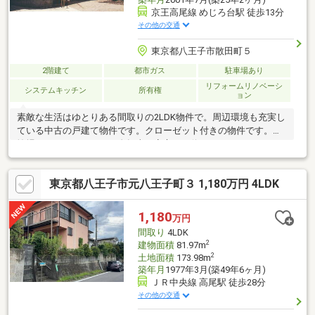
京王高尾線 めじろ台駅 徒歩13分
その他の交通
東京都八王子市散田町５
2階建て
都市ガス
駐車場あり
リフォームリノベーシ
システムキッチン
所有権
ョン
素敵な生活はゆとりある間取りの2LDK物件で。周辺環境も充実し
ている中古の戸建て物件です。クローゼット付きの物件です。駐
輪場があるのでバイクも自転車も安心して停めることができま
す。バイク置き場があるので、駐輪する場所には困りません。広
い庭付きなので、お子様にストレスを感じさせることもありませ
東京都八王子市元八王子町３ 1,180万円 4LDK
ん。IHを使ったキッチンで、料理後の掃除も簡単です。
1,180
万円
間取り
4LDK
2
建物面積
81.97m
2
土地面積
173.98m
築年月
1977年3月(築49年6ヶ月)
ＪＲ中央線 高尾駅 徒歩28分
その他の交通