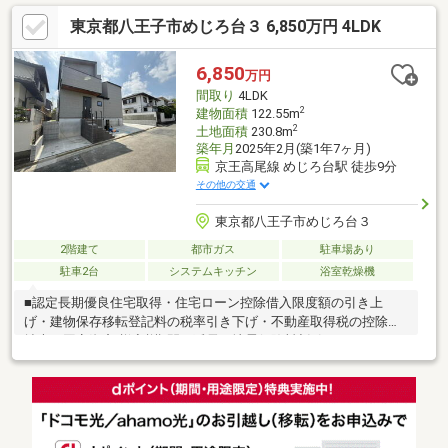
ています！是非お気軽にお問い合わせください♪◆充実の
東京都八王子市めじろ台３ 6,850万円 4LDK
4LDK+納戸！各居室収納付き！◆お庭付きでガーデニングや家庭
菜園もお楽しみいただけます♪◆LDK15帖でゆとりある広さ♪ご家
族でくつろぎの時間を♪【周辺環境】◆八王子市立散田小学校
6,850
万円
(397m)まで徒歩5分◆八王子市立横山中学校(422m)まで徒歩6分◆
間取り
4LDK
セブンイレブン散田町店(382m)まで徒歩5分
2
建物面積
122.55m
2
土地面積
230.8m
築年月
2025年2月(築1年7ヶ月)
京王高尾線 めじろ台駅 徒歩9分
その他の交通
東京都八王子市めじろ台３
2階建て
都市ガス
駐車場あり
駐車2台
システムキッチン
浴室乾燥機
■認定長期優良住宅取得・住宅ローン控除借入限度額の引き上
げ・建物保存移転登記料の税率引き下げ・不動産取得税の控除額
拡大・固定資産税減税期間の延長・地震保険料割引きなどメリッ
トたくさんの長期優良住宅です。■他にも様々な等級取得耐震等
級３、断熱性能６、１次エネルギー消費量６など暮らす人の安
心、快適を考えた設計です