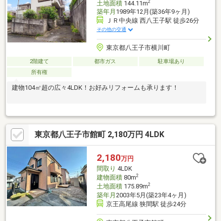
2
土地面積
144.11m
築年月
1989年12月(築36年9ヶ月)
ＪＲ中央線 西八王子駅 徒歩26分
その他の交通
東京都八王子市横川町
2階建て
都市ガス
駐車場あり
所有権
建物104㎡超の広々4LDK！お好みリフォームも承ります！
東京都八王子市館町 2,180万円 4LDK
2,180
万円
間取り
4LDK
2
建物面積
80m
2
土地面積
175.89m
築年月
2003年5月(築23年4ヶ月)
京王高尾線 狭間駅 徒歩24分