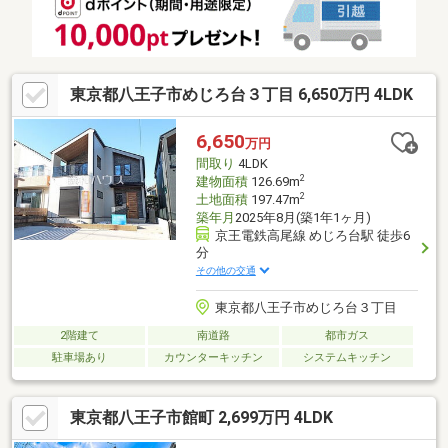
東京都八王子市めじろ台３丁目 6,650万円 4LDK
6,650
万円
間取り
4LDK
2
建物面積
126.69m
2
土地面積
197.47m
築年月
2025年8月(築1年1ヶ月)
京王電鉄高尾線 めじろ台駅 徒歩6
分
その他の交通
東京都八王子市めじろ台３丁目
2階建て
南道路
都市ガス
駐車場あり
カウンターキッチン
システムキッチン
東京都八王子市館町 2,699万円 4LDK