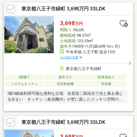
東京都八王子市緑町 3,698万円 3SLDK
3,698
万円
間取り
3SLDK
2
建物面積
98.57m
2
土地面積
125.35m
築年月
1995年11月(築30年10ヶ月)
中央本線 八王子駅 徒歩15分
その他の交通
東京都八王子市緑町
2階建て
都市ガス
駐車場あり
システムキッチン
浴室乾燥機
所有権
2駅4路線利用可能な便利な立地 全居室二面採光で光と風を感じ
る住まい キッチン（食洗機付）が壁に面したスッキリ空間の
LDK 畳の温かみがうれしい和室あり 是非お気軽にお問い合わ
せください
東京都八王子市緑町 3,698万円 3SLDK
3,698