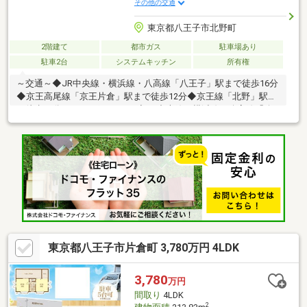
その他の交通
東京都八王子市北野町
2階建て
都市ガス
駐車場あり
駐車2台
システムキッチン
所有権
～交通～◆JR中央線・横浜線・八高線「八王子」駅まで徒歩16分
◆京王高尾線「京王片倉」駅まで徒歩12分◆京王線「北野」駅ま
で徒歩17分～salesポイント～◇JR中央線・横浜線・八高線「八
王子」駅徒歩圏内◇間取り7SLDK◇土地面積：318.54㎡（96.35
坪）◇建物面積：224.74㎡（67.98坪）◇高台につき日当たり、眺
望良好～周辺環境～◇スーパーアルプス八王子駅南口店まで徒歩
15分（約1160m）◇クリエイトエス・ディー八王子北野町店まで
徒歩11分（約830m）◇ミニストップ八王子子安町店まで徒歩9分
（約660m）◇六本杉公園まで徒歩3分（約230m）◇八王子市立
いずみの森義務教育学校まで徒歩5分（約400m）
東京都八王子市片倉町 3,780万円 4LDK
3,780
万円
間取り
4LDK
2