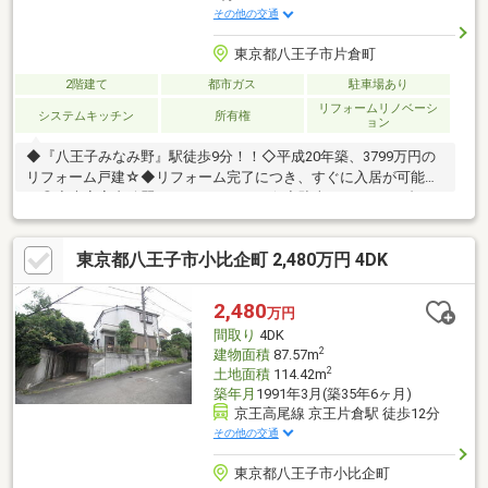
その他の交通
東京都八王子市片倉町
2階建て
都市ガス
駐車場あり
リフォームリノベーシ
システムキッチン
所有権
ョン
◆『八王子みなみ野』駅徒歩9分！！◇平成20年築、3799万円の
リフォーム戸建☆◆リフォーム完了につき、すぐに入居が可能で
す◎◇大変室内綺麗になっております☆◆駐車スペースは1台ご
ざいます♪◇幅も広く車通りも少ないため駐車が苦手な方でも安
心です☆◆小学校や商業施設徒歩圏内でございます◎◇春は川沿
東京都八王子市小比企町 2,480万円 4DK
いに咲く桜がとても綺麗です♪まずは現地をご見学♪内覧ご希望＆
お問い合わせは、グループ創業55年GLOBALKOEIまで！！
（TEL 0120-971-347）【受付時間】10:00～19:00【定休日】水曜
2,480
万円
間取り
4DK
2
建物面積
87.57m
2
土地面積
114.42m
築年月
1991年3月(築35年6ヶ月)
京王高尾線 京王片倉駅 徒歩12分
その他の交通
東京都八王子市小比企町