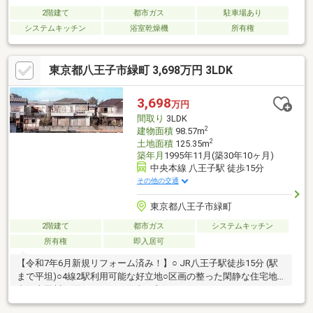
2階建て
都市ガス
駐車場あり
システムキッチン
浴室乾燥機
所有権
東京都八王子市緑町 3,698万円 3LDK
3,698
万円
間取り
3LDK
2
建物面積
98.57m
2
土地面積
125.35m
築年月
1995年11月(築30年10ヶ月)
中央本線 八王子駅 徒歩15分
その他の交通
東京都八王子市緑町
2階建て
都市ガス
システムキッチン
所有権
即入居可
【令和7年6月新規リフォーム済み！】○ JR八王子駅徒歩15分 (駅
まで平坦)○4線2駅利用可能な好立地○区画の整った閑静な住宅地○
南側山田川に面しており、陽当り良好です！