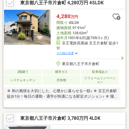
東京都八王子市片倉町 4,280万円 4SLDK
分譲区域内の高台にある「打越町夕陽の丘公園」からは八王子花
火大会の花火が望めます。※毎年7月下旬から8月上旬にかけて開
催、天候による■開放感ある空間を演出するLDKの吹抜が魅力のデ
4,280
万円
ザイナーズ住宅です。◆周辺環境◆・京王ストア北野店まで徒歩
間取り
4SLDK
12分・打越町夕陽の丘公園まで徒歩1分
2
建物面積
97.91m
2
土地面積
128.62m
築年月
1951年6月(築75年3ヶ月)
京王電鉄高尾線 京王片倉駅 徒歩1
分
その他の交通
東京都八王子市片倉町
2階建て
都市ガス
駐車場あり
リフォームリノベーシ
システムキッチン
所有権
ョン
☆ 和の風情を大切にした、心豊かに暮らせる一邸♪ ☆ 京王片倉駅
徒歩1分！毎日の通勤・通学が快適になる駅近ポジション♪ ☆ 陽
当たり良好の南向き！明るいリビングで家族が心地よく過ごせる
住まい♪
東京都八王子市片倉町 3,780万円 4LDK