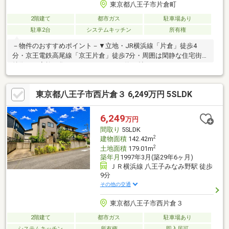
東京都八王子市片倉町
2階建て
都市ガス
駐車場あり
駐車2台
システムキッチン
所有権
－物件のおすすめポイント－▼立地・JR横浜線「片倉」徒歩4
分・京王電鉄高尾線「京王片倉」徒歩7分・周囲は閑静な住宅街▼
特徴・ご家族が集うLDKはゆとりある約22帖・コミュニケーショ
ンを育むリビング階段・調理に集中しやすい壁付キッチン・玄関
横に広々とした倉庫付・西側の洋室は南東向きのバルコニー付・
東京都八王子市西片倉３ 6,249万円 5SLDK
カーポート有(車種による)・即引渡し可(残金精算後)▼周辺環境・
スギ薬局八王子片倉店 徒歩3分(約210m)※敷地の一部は建ぺい率
60%・容積率200%■ ご希望の住まい探しをお手伝いします
6,249
万円
━━━━━・・・物件の詳細・ご相談はお気軽にお問い合わせく
間取り
5SLDK
ださい。
2
建物面積
142.42m
2
土地面積
179.01m
築年月
1997年3月(築29年6ヶ月)
ＪＲ横浜線 八王子みなみ野駅 徒歩
9分
その他の交通
東京都八王子市西片倉３
2階建て
都市ガス
駐車場あり
システムキッチン
所有権
即入居可