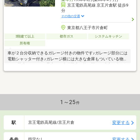
京王電鉄高尾線 京王片倉駅 徒歩9
分
その他の交通
東京都八王子市片倉町
3階建て以上
都市ガス
システムキッチン
所有権
車が２台分収納できるガレージ付きの物件です♪ガレージ部分には
電動シャッター付き♪ガレージ横には大きな倉庫もついている物件
です♪駐車スペースは最大で５台分駐車可能。駅まで徒歩９分の好
立地の物件です♪
1～25
件
駅
変更する
京王電鉄高尾線/京王片倉
条件
変更する
指定なし