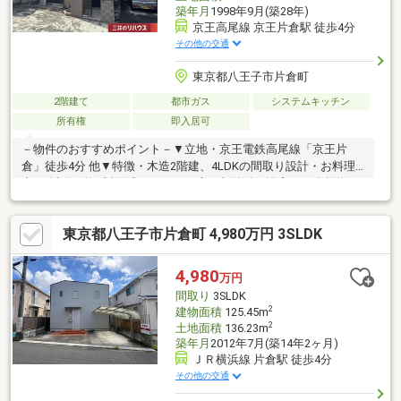
築年月
1998年9月(築28年)
京王高尾線 京王片倉駅 徒歩4分
その他の交通
東京都八王子市片倉町
2階建て
都市ガス
システムキッチン
所有権
即入居可
－物件のおすすめポイント－▼立地・京王電鉄高尾線「京王片
倉」徒歩4分 他▼特徴・木造2階建、4LDKの間取り設計・お料理
中も会話が弾む対面式キッチン、床下収納付・浴室には自然換気
できる窓有・即お引渡し可能(残金精算後)▼周辺環境・セブンイ
レブン八王子京王片倉店 徒歩2分(約150m)・八王子片倉郵便局 徒
東京都八王子市片倉町 4,980万円 3SLDK
歩3分(約180m)・義澤皮膚科内科クリニック 徒歩3分(約220m)・
時田公園 徒歩6分(約420m)・フードワン片倉店 徒歩9分(約670m)■
ご希望の住まい探しをお手伝いします ━━━━━・・・物件の詳
4,980
万円
細・ご相談はお気軽にお問い合わせください。
間取り
3SLDK
2
建物面積
125.45m
2
土地面積
136.23m
築年月
2012年7月(築14年2ヶ月)
ＪＲ横浜線 片倉駅 徒歩4分
その他の交通