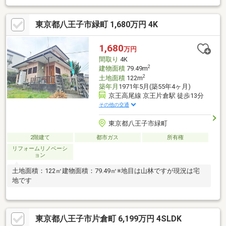
LDK約24.2帖、洋室10.2帖、洋室約8.1帖、和室約6.8帖、納戸約4.2
帖、ウォークインクローゼットあり・カースペース２台分あり電
東京都八王子市緑町 1,680万円 4K
動シャッター付ビルトインガレージ（地下車庫）１台分、カース
ペース１台分（車種による）地階のビルトインガレージから階段
で１階キッチンにアプローチすることができます・南面ウッドデ
1,680
万円
ッキ、庭あり・全居室南向き 陽当り良好 ・IHクッキングヒー
間取り
4K
ター採用
2
建物面積
79.49m
2
土地面積
122m
築年月
1971年5月(築55年4ヶ月)
京王高尾線 京王片倉駅 徒歩13分
その他の交通
東京都八王子市緑町
2階建て
都市ガス
所有権
リフォームリノベーシ
ョン
土地面積：122㎡建物面積：79.49㎡※地目は山林ですが現況は宅
地です
東京都八王子市片倉町 6,199万円 4SLDK