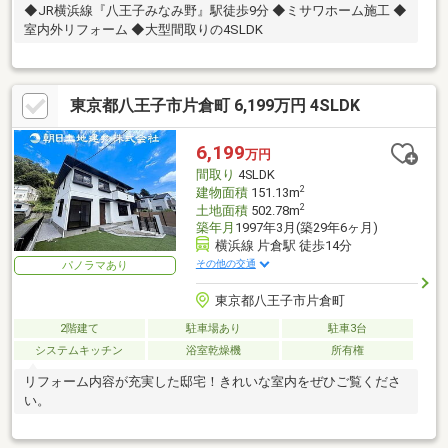
◆JR横浜線『八王子みなみ野』駅徒歩9分 ◆ミサワホーム施工 ◆
室内外リフォーム ◆大型間取りの4SLDK
東京都八王子市片倉町 6,199万円 4SLDK
6,199
万円
間取り
4SLDK
2
建物面積
151.13m
2
土地面積
502.78m
築年月
1997年3月(築29年6ヶ月)
横浜線 片倉駅 徒歩14分
その他の交通
パノラマあり
東京都八王子市片倉町
2階建て
駐車場あり
駐車3台
システムキッチン
浴室乾燥機
所有権
リフォーム内容が充実した邸宅！きれいな室内をぜひご覧くださ
い。