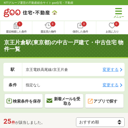
NTTグループ運営の不動産総合サイト goo住宅・不動産
1
0
0
0
最近検索した条件
最近見た物件
保存した条件
お気に入り
京王片倉駅(東京都)の中古一戸建て・中古住宅 物
件一覧
駅
変更する
京王電鉄高尾線/京王片倉
条件
変更する
指定なし
新着メールを受
検索条件を保存
アプリで探す
取る
25
件
が該当しました。