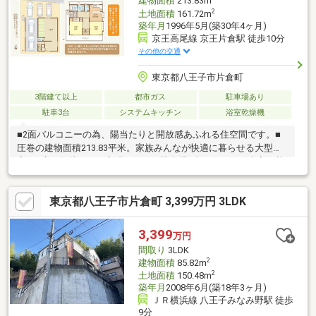
建物面積
213.83m
2
土地面積
161.72m
築年月
1996年5月(築30年4ヶ月)
京王高尾線 京王片倉駅 徒歩10分
その他の交通
東京都八王子市片倉町
3階建て以上
都市ガス
駐車場あり
駐車3台
システムキッチン
浴室乾燥機
■2面バルコニーの為、陽当たりと開放感あふれる住空間です。■
圧巻の建物面積213.83平米。家族みんなが快適に暮らせる大型住
宅。■広い敷地だから実現できる、駐車場5台のゆとりで来客も華
やかに。■駐車場5台可能となり(車種によります)ご夫婦での利用
やお客さまの来客にも役立ちます。【この地域に特化して42年間
東京都八王子市片倉町 3,399万円 3LDK
の実績があるからこその物件情報があります。】☆フリーダイヤ
ル：0120-57-6311☆資料をご希望の方はオレンジのタブを押して
ください☆インターネット、チラシなどに掲載できない物件も多
3,399
万円
数ございます！お住まい探しは朝日土地建物(株)八王子店 営業1課
間取り
3LDK
にお任せください。
2
建物面積
85.82m
2
土地面積
150.48m
築年月
2008年6月(築18年3ヶ月)
ＪＲ横浜線 八王子みなみ野駅 徒歩
9分