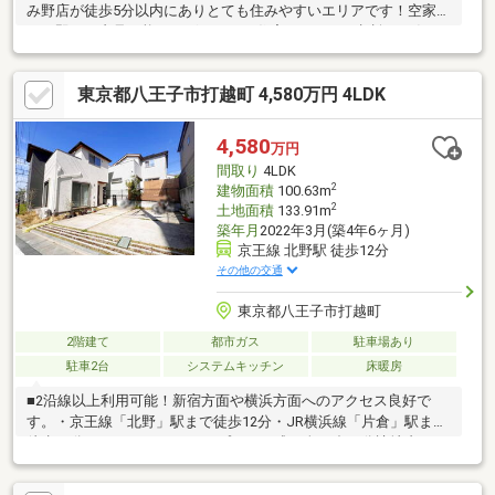
み野店が徒歩5分以内にありとても住みやすいエリアです！空家に
つき即日ご内見可能でございます！住宅ローンのご相談もお任せ
ください！まずは是非お問合せ下さい！～ご案内の流れ～◆弊社
へのご来社◆ご自宅へお迎え◆最寄駅等でお待ち合わせ等、ご希
東京都八王子市打越町 4,580万円 4LDK
望を仰って下さい！ご希望があれば、物件の周辺環境等もご案内
をいたします。◆お問合せ物件の他に、ご希望があれば他物件も
多数ご案内いたします。事前にご条件を伺えれば、ご案内もスム
4,580
万円
ーズです。何なりとお申し付けください。
間取り
4LDK
2
建物面積
100.63m
2
土地面積
133.91m
築年月
2022年3月(築4年6ヶ月)
京王線 北野駅 徒歩12分
その他の交通
東京都八王子市打越町
2階建て
都市ガス
駐車場あり
駐車2台
システムキッチン
床暖房
■2沿線以上利用可能！新宿方面や横浜方面へのアクセス良好で
す。・京王線「北野」駅まで徒歩12分・JR横浜線「片倉」駅まで
徒歩10分■5つのエリアコンセプトから成る全47邸の分譲地内。
その内の「グリーンエリア」に存しており、植栽計画と合わせた
プランニングやデザインが、癒しの空間を作り出します。■開発