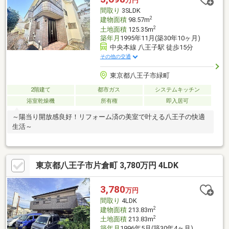
万円
間取り
3SLDK
2
建物面積
98.57m
2
土地面積
125.35m
築年月
1995年11月(築30年10ヶ月)
中央本線 八王子駅 徒歩15分
その他の交通
東京都八王子市緑町
2階建て
都市ガス
システムキッチン
浴室乾燥機
所有権
即入居可
～陽当り開放感良好！リフォーム済の美室で叶える八王子の快適
生活～
東京都八王子市片倉町 3,780万円 4LDK
3,780
万円
間取り
4LDK
2
建物面積
213.83m
2
土地面積
213.83m
築年月
1996年5月(築30年4ヶ月)