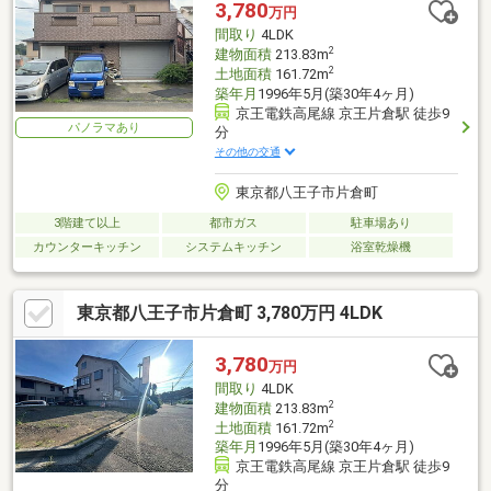
3,780
万円
間取り
4LDK
2
建物面積
213.83m
2
土地面積
161.72m
築年月
1996年5月(築30年4ヶ月)
京王電鉄高尾線 京王片倉駅 徒歩9
パノラマあり
分
その他の交通
東京都八王子市片倉町
3階建て以上
都市ガス
駐車場あり
カウンターキッチン
システムキッチン
浴室乾燥機
東京都八王子市片倉町 3,780万円 4LDK
3,780
万円
間取り
4LDK
2
建物面積
213.83m
2
土地面積
161.72m
築年月
1996年5月(築30年4ヶ月)
京王電鉄高尾線 京王片倉駅 徒歩9
分