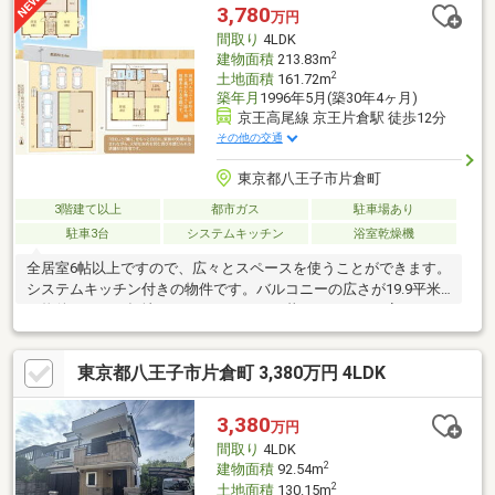
ファイナンシャルプランナーによる将来へのご提案。
3,780
万円
間取り
4LDK
2
建物面積
213.83m
2
土地面積
161.72m
築年月
1996年5月(築30年4ヶ月)
京王高尾線 京王片倉駅 徒歩12分
その他の交通
東京都八王子市片倉町
3階建て以上
都市ガス
駐車場あり
駐車3台
システムキッチン
浴室乾燥機
全居室6帖以上ですので、広々とスペースを使うことができます。
システムキッチン付きの物件です。バルコニーの広さが19.9平米
の物件です。平坦地かどうかで、日々の暮らしやすさが変わりま
す。交通のアクセスがしやすくと色んな所に行きやすいです。こ
ちらの物件は南向きです。駅まで徒歩12分の物件です。
東京都八王子市片倉町 3,380万円 4LDK
3,380
万円
間取り
4LDK
2
建物面積
92.54m
2
土地面積
130.15m