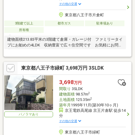
その他の交通
東京都八王子市片倉町
3階建て以上
都市ガス
駐車場あり
所有権
建物面積213.83平米の3階建て倉庫・ガレージ付 ファミリータイ
プにお勧めの4LDK 収納豊富で広々住空間です お気軽にお問い
合わせ下さい
東京都八王子市緑町 3,698万円 3SLDK
3,698
万円
間取り
3SLDK
2
建物面積
98.57m
2
土地面積
125.35m
築年月
1995年11月(築30年10ヶ月)
京王電鉄高尾線 京王片倉駅 徒歩14
パノラマあり
分
その他の交通
東京都八王子市緑町