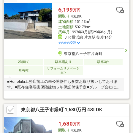
6,199
万円
間取り
4SLDK
2
建物面積
151.13m
2
土地面積
502.78m
築年月
1997年3月(築29年6ヶ月)
ＪＲ横浜線 片倉駅 徒歩14分
その他の交通
東京都八王子市片倉町
2階建て
駐車場あり
駐車3台
リフォームリノベーシ
所有権
ョン
■Honolulu工務店施工の未公開物件も多数お取り扱いしておりま
す。■既存住宅瑕疵保険建物５年保証付保予定■グループ会社によ
るリノベーション施工につき、より詳細なご説明ができます。■4
部屋の居室と大きいサイズの納戸があります！■カースペース6台
の駐車スペースがあります。■全居室に収納付き付き■LDKはなん
東京都八王子市緑町 1,680万円 4SLDK
と２1帖超■移動式パントリーつき！■ゆったりと寛げる一坪タイ
プのユニットバス
1,680
万円
間取り
4SLDK