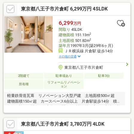
東京都八王子市片倉町 6,299万円 4SLDK
6,299
万円
間取り
4SLDK
2
建物面積
151.13m
2
土地面積
501.82m
築年月
1997年3月(築29年6ヶ月)
ＪＲ横浜線 片倉駅 徒歩14分
その他の交通
東京都八王子市片倉町
2階建て
駐車場あり
駐車3台
リフォームリノベーシ
所有権
ョン
軽量鉄骨造瓦葺 リノベーション大型戸建 土地面積500㎡超
建物面積150㎡超 カースペース6台以上 片倉駅徒歩14分 積水
ハウス施工 閑静な住宅街にも関わらず利便性の高い好立地 利
便性を兼ね備えた閑静な住宅街にある優良中古住宅。いつでもご
見学可能です。【FD:0120-130-510】◆■四季折々の緑豊かな住環
東京都八王子市片倉町 3,780万円 4LDK
境に艶やかな一邸。≪住宅ローン／将来設計≫♪住宅ローンアドバ
イザーによる丁寧な資金アドバイス＆ローンシミュレーション。♪