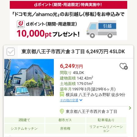
東京都八王子市西片倉３丁目 6,249万円 4SLDK
6,249
万円
間取り
4SLDK
2
建物面積
142.42m
2
土地面積
179.01m
築年月
1997年3月(築29年6ヶ月)
横浜線 八王子みなみ野駅 徒歩9分
その他の交通
東京都八王子市西片倉３丁目
2階建て
都市ガス
駐車場あり
リフォームリノベーシ
システムキッチン
所有権
ョン