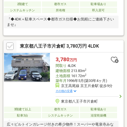
2階建て
都市ガス
駐車場あり
システムキッチン
所有権
即入居可
『◆4DK＋駐車スペース◆都市ガス仕様◆お気軽にご連絡下さい
ませ』
東京都八王子市片倉町 3,780万円 4LDK
3,780
万円
間取り
4LDK
2
建物面積
213.83m
2
土地面積
161.72m
築年月
1996年5月(築30年4ヶ月)
京王高尾線 京王片倉駅 徒歩9分
その他の交通
東京都八王子市片倉町
3階建て以上
都市ガス
駐車場あり
駐車3台
システムキッチン
浴室乾燥機
広々ビルトインガレージ付きの希少物件！スーパーや竜泉寺みな