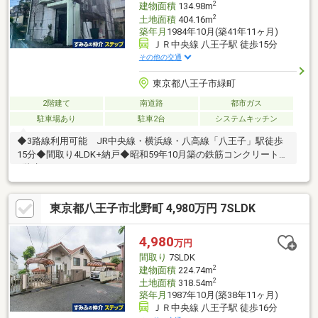
2
建物面積
134.98m
2
土地面積
404.16m
築年月
1984年10月(築41年11ヶ月)
ＪＲ中央線 八王子駅 徒歩15分
その他の交通
東京都八王子市緑町
2階建て
南道路
都市ガス
駐車場あり
駐車2台
システムキッチン
◆3路線利用可能 JR中央線・横浜線・八高線「八王子」駅徒歩
15分◆間取り4LDK+納戸◆昭和59年10月築の鉄筋コンクリート造
2階建
東京都八王子市北野町 4,980万円 7SLDK
4,980
万円
間取り
7SLDK
2
建物面積
224.74m
2
土地面積
318.54m
築年月
1987年10月(築38年11ヶ月)
ＪＲ中央線 八王子駅 徒歩16分