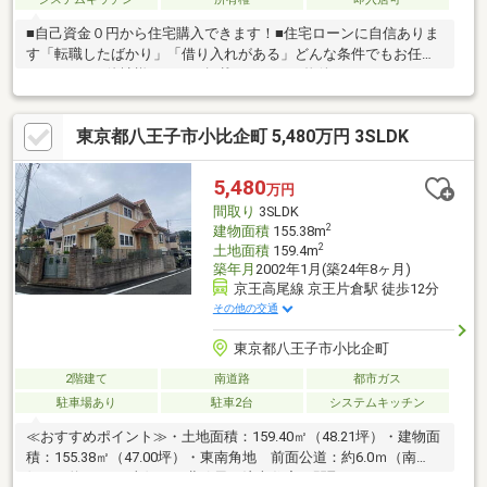
■自己資金０円から住宅購入できます！■住宅ローンに自信ありま
す「転職したばかり」「借り入れがある」どんな条件でもお任せ
ください！■他社様でネット掲載されている物件も、まとめてご
紹介可能です！■見学、お問合せにつきましては土日に限らず平
日、営業時間外でもご対応可能です！東亜住宅ではお客様が安心
東京都八王子市小比企町 5,480万円 3SLDK
して頂けますよう常に新しい事を取り入れております。経験豊富
な知識でお客様の悩み事をしっかりと解消いたします。お住まい
探しは東亜住宅にお任せください！ご見学予約は0120-60-
5,480
万円
1665【通話料無料】までお気軽にお電話ください♪スマートフォ
間取り
3SLDK
ンの方は右下の青いバナーよりお問合せ頂けます♪
2
建物面積
155.38m
2
土地面積
159.4m
築年月
2002年1月(築24年8ヶ月)
京王高尾線 京王片倉駅 徒歩12分
その他の交通
東京都八王子市小比企町
2階建て
南道路
都市ガス
駐車場あり
駐車2台
システムキッチン
≪おすすめポイント≫・土地面積：159.40㎡（48.21坪）・建物面
積：155.38㎡（47.00坪）・東南角地 前面公道：約6.0ｍ（南
側）・約6.0ｍ（東側）・北欧風の注文住宅 間取り：3SLDK