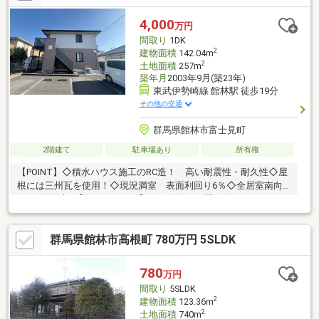
4,000
万円
間取り
1DK
2
建物面積
142.04m
2
土地面積
257m
築年月
2003年9月(築23年)
東武伊勢崎線 館林駅 徒歩19分
その他の交通
群馬県館林市富士見町
2階建て
駐車場あり
所有権
【POINT】◇積水ハウス施工のRC造！ 高い耐震性・耐久性◇屋
根には三州瓦を使用！◇現況満室 表面利回り6％◇全居室南向
きの2面採光■【0120-82-3388】へお気軽にお問い合わせください
■■【ララハウス 太田】で検索♪ 最新情報を毎日更新中で
す！ 弊社ホームページをご利用くださいませ☆☆
群馬県館林市高根町 780万円 5SLDK
780
万円
間取り
5SLDK
2
建物面積
123.36m
2
土地面積
740m