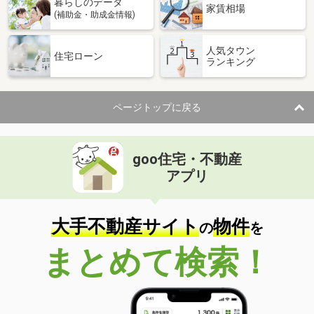
暮らしのデータ
家賃相場
(補助金・助成金情報)
人気タウン
住宅ローン
ランキング
ページトップに戻る
goo住宅・不動産
アプリ
大手不動産サイト
物件
の
を
まとめて検索！