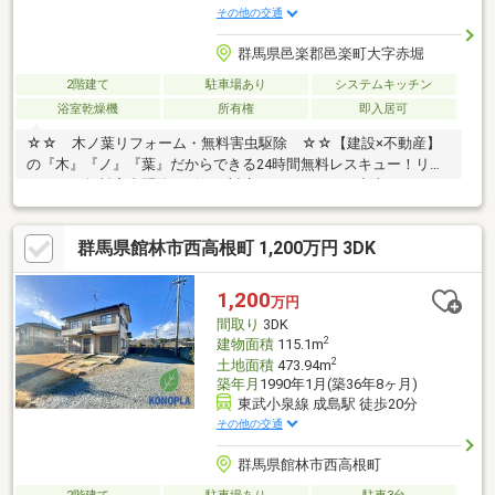
その他の交通
群馬県邑楽郡邑楽町大字赤堀
2階建て
駐車場あり
システムキッチン
浴室乾燥機
所有権
即入居可
☆☆ 木ノ葉リフォーム・無料害虫駆除 ☆☆【建設×不動産】
の『木』『ノ』『葉』だからできる24時間無料レスキュー！リフ
ォーム・無料害虫駆除サビース対応しております！中古でもアフ
ターサービスがついており、住んでからの安心をずっとお届けし
ます！内覧時に、無料相談・お見積りも物件ごとに作成可能！！
群馬県館林市西高根町 1,200万円 3DK
オウチ探しも、リフォームも一緒に相談できます！＼弊社には、
『きつね隊』・『ゴリラ隊』という無料かけつけサービスの仕組
みが、整っています♪／住んでからのお家トラブル、緊急対応も承
1,200
万円
っております♪お家のこと、すべて木ノ葉プランニングにお任せく
間取り
3DK
ださい＾＾
2
建物面積
115.1m
2
土地面積
473.94m
築年月
1990年1月(築36年8ヶ月)
東武小泉線 成島駅 徒歩20分
その他の交通
群馬県館林市西高根町