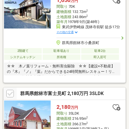
1,650
万円
間取り
7DK
2
建物面積
132.72m
2
土地面積
243.86m
築年月
1978年9月(築48年)
東武伊勢崎線 茂林寺前駅 徒歩17分
その他の交通
群馬県館林市小桑原町
2階建て
駐車場あり
駐車2台
システムキッチン
所有権
即入居可
☆☆ 木ノ葉リフォーム・無料害虫駆除 ☆☆【建設×不動産】
の『木』『ノ』『葉』だからできる24時間無料レスキュー！リフ
ォーム・無料害虫駆除サビース対応しております！中古でもアフ
ターサービスがついており、住んでからの安心をずっとお届けし
ます！内覧時に、無料相談・お見積りも物件ごとに作成可能！！
群馬県館林市富士見町 2,180万円 3SLDK
オウチ探しも、リフォームも一緒に相談できます！＼弊社には、
『きつね隊』・『ゴリラ隊』という無料かけつけサービスの仕組
みが、整っています♪／住んでからのお家トラブル、緊急対応も承
2,180
万円
っております♪お家のこと、すべて木ノ葉プランニングにお任せく
間取り
3SLDK
ださい＾＾
2
建物面積
216.95m
2
土地面積
266.27m
築年月
1998年2月(築28年7ヶ月)