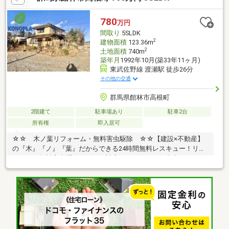
『きつね隊』・『ゴリラ隊』という無料かけつけサービスの仕組
みが、整っています♪／住んでからのお家トラブル、緊急対応も承
780
万円
っております♪お家のこと、すべて木ノ葉プランニングにお任せく
間取り
5SLDK
ださい＾＾
2
建物面積
123.36m
2
土地面積
740m
築年月
1992年10月(築33年11ヶ月)
東武佐野線 渡瀬駅 徒歩26分
その他の交通
群馬県館林市高根町
2階建て
駐車場あり
駐車2台
所有権
即入居可
☆☆ 木ノ葉リフォーム・無料害虫駆除 ☆☆【建設×不動産】
の『木』『ノ』『葉』だからできる24時間無料レスキュー！リフ
ォーム・無料害虫駆除サビース対応しております！中古でもアフ
ターサービスがついており、住んでからの安心をずっとお届けし
ます！内覧時に、無料相談・お見積りも物件ごとに作成可能！！
オウチ探しも、リフォームも一緒に相談できます！＼弊社には、
『きつね隊』・『ゴリラ隊』という無料かけつけサービスの仕組
みが、整っています♪／住んでからのお家トラブル、緊急対応も承
っております♪お家のこと、すべて木ノ葉プランニングにお任せく
ださい＾＾