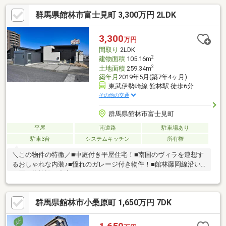
群馬県館林市富士見町 3,300万円 2LDK
3,300
万円
間取り
2LDK
2
建物面積
105.16m
2
土地面積
259.34m
築年月
2019年5月(築7年4ヶ月)
東武伊勢崎線 館林駅 徒歩6分
その他の交通
群馬県館林市富士見町
平屋
南道路
駐車場あり
駐車3台
システムキッチン
所有権
＼この物件の特徴／■中庭付き平屋住宅！■南国のヴィラを連想す
るおしゃれな内装♪■憧れのガレージ付き物件！■館林藤岡線沿い
で買い物施設も充実♪
群馬県館林市小桑原町 1,650万円 7DK