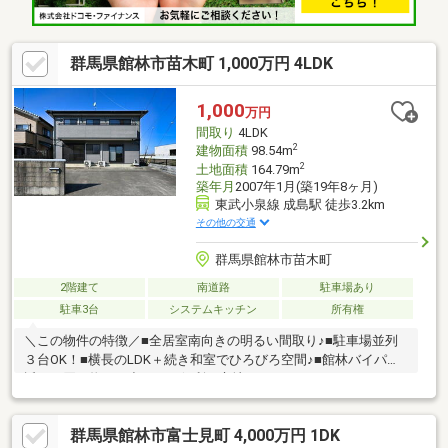
群馬県館林市苗木町 1,000万円 4LDK
1,000
万円
間取り
4LDK
2
建物面積
98.54m
2
土地面積
164.79m
築年月
2007年1月(築19年8ヶ月)
東武小泉線 成島駅 徒歩3.2km
その他の交通
群馬県館林市苗木町
2階建て
南道路
駐車場あり
駐車3台
システムキッチン
所有権
＼この物件の特徴／■全居室南向きの明るい間取り♪■駐車場並列
３台OK！■横長のLDK＋続き和室でひろびろ空間♪■館林バイパス
近くお買い物やお出かけに便利な立地！
群馬県館林市富士見町 4,000万円 1DK