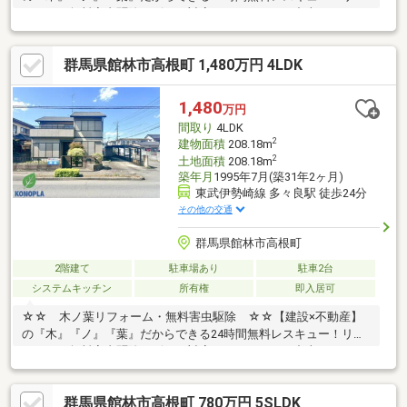
ォーム・無料害虫駆除サビース対応しております！中古でもアフ
ターサービスがついており、住んでからの安心をずっとお届けし
ます！内覧時に、無料相談・お見積りも物件ごとに作成可能！！
群馬県館林市高根町 1,480万円 4LDK
オウチ探しも、リフォームも一緒に相談できます！＼弊社には、
『きつね隊』・『ゴリラ隊』という無料かけつけサービスの仕組
みが、整っています♪／住んでからのお家トラブル、緊急対応も承
1,480
万円
っております♪お家のこと、すべて木ノ葉プランニングにお任せく
間取り
4LDK
ださい＾＾
2
建物面積
208.18m
2
土地面積
208.18m
築年月
1995年7月(築31年2ヶ月)
東武伊勢崎線 多々良駅 徒歩24分
その他の交通
群馬県館林市高根町
2階建て
駐車場あり
駐車2台
システムキッチン
所有権
即入居可
☆☆ 木ノ葉リフォーム・無料害虫駆除 ☆☆【建設×不動産】
の『木』『ノ』『葉』だからできる24時間無料レスキュー！リフ
ォーム・無料害虫駆除サビース対応しております！中古でもアフ
ターサービスがついており、住んでからの安心をずっとお届けし
ます！内覧時に、無料相談・お見積りも物件ごとに作成可能！！
群馬県館林市高根町 780万円 5SLDK
オウチ探しも、リフォームも一緒に相談できます！＼弊社には、