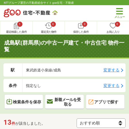
NTTグループ運営の不動産総合サイト goo住宅・不動産
1
0
0
0
最近検索した条件
最近見た物件
保存した条件
お気に入り
成島駅(群馬県)の中古一戸建て・中古住宅 物件一
覧
駅
変更する
東武鉄道小泉線/成島
条件
変更する
指定なし
新着メールを受
検索条件を保存
アプリで探す
取る
13
件
が該当しました。