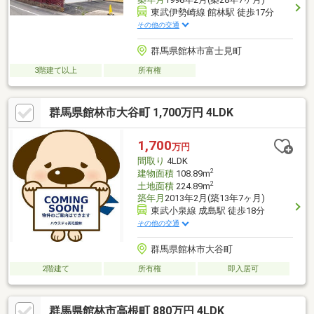
東武伊勢崎線 館林駅 徒歩17分
その他の交通
群馬県館林市富士見町
3階建て以上
所有権
群馬県館林市大谷町 1,700万円 4LDK
1,700
万円
間取り
4LDK
2
建物面積
108.89m
2
土地面積
224.89m
築年月
2013年2月(築13年7ヶ月)
東武小泉線 成島駅 徒歩18分
その他の交通
群馬県館林市大谷町
2階建て
所有権
即入居可
群馬県館林市高根町 880万円 4LDK