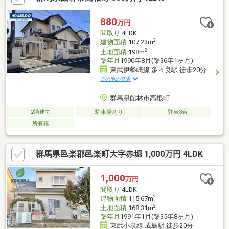
880
万円
間取り
4LDK
2
建物面積
107.23m
2
土地面積
198m
築年月
1990年8月(築36年1ヶ月)
東武伊勢崎線 多々良駅 徒歩20分
その他の交通
群馬県館林市高根町
2階建て
駐車場あり
駐車3台
所有権
群馬県邑楽郡邑楽町大字赤堀 1,000万円 4LDK
1,000
万円
間取り
4LDK
2
建物面積
115.67m
2
土地面積
168.31m
築年月
1991年1月(築35年8ヶ月)
東武小泉線 成島駅 徒歩20分