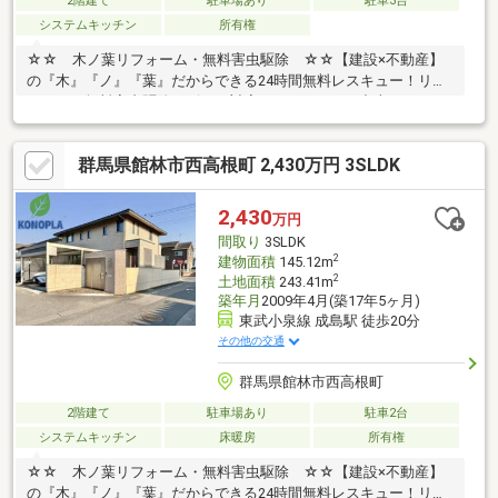
2階建て
駐車場あり
駐車3台
システムキッチン
所有権
☆☆ 木ノ葉リフォーム・無料害虫駆除 ☆☆【建設×不動産】
の『木』『ノ』『葉』だからできる24時間無料レスキュー！リフ
ォーム・無料害虫駆除サビース対応しております！中古でもアフ
ターサービスがついており、住んでからの安心をずっとお届けし
ます！内覧時に、無料相談・お見積りも物件ごとに作成可能！！
群馬県館林市西高根町 2,430万円 3SLDK
オウチ探しも、リフォームも一緒に相談できます！＼弊社には、
『きつね隊』・『ゴリラ隊』という無料かけつけサービスの仕組
みが、整っています♪／住んでからのお家トラブル、緊急対応も承
2,430
万円
っております♪お家のこと、すべて木ノ葉プランニングにお任せく
間取り
3SLDK
ださい＾＾
2
建物面積
145.12m
2
土地面積
243.41m
築年月
2009年4月(築17年5ヶ月)
東武小泉線 成島駅 徒歩20分
その他の交通
群馬県館林市西高根町
2階建て
駐車場あり
駐車2台
システムキッチン
床暖房
所有権
☆☆ 木ノ葉リフォーム・無料害虫駆除 ☆☆【建設×不動産】
の『木』『ノ』『葉』だからできる24時間無料レスキュー！リフ