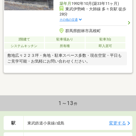
築年月
1992年10月(築33年11ヶ月)
東武伊勢崎・大師線 多々良駅 徒歩
28分
その他の交通
群馬県館林市高根町
2階建て
駐車場あり
駐車3台
システムキッチン
所有権
即入居可
敷地広々２２３坪・角地・駐車スペース多数・現在空室・平日も
ご見学可能・お気軽にお問い合わせください。
1～13
件
駅
変更する
東武鉄道小泉線/成島