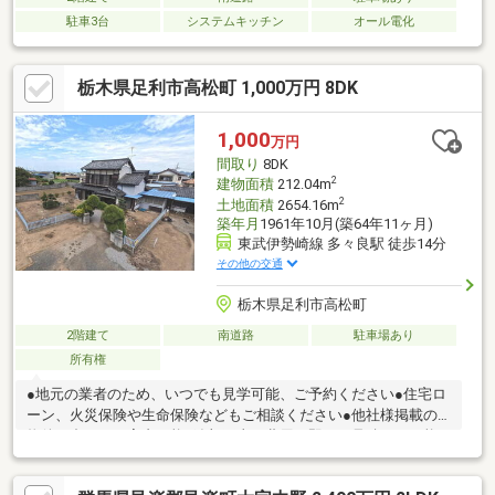
駐車3台
システムキッチン
オール電化
栃木県足利市高松町 1,000万円 8DK
1,000
万円
間取り
8DK
2
建物面積
212.04m
2
土地面積
2654.16m
築年月
1961年10月(築64年11ヶ月)
東武伊勢崎線 多々良駅 徒歩14分
その他の交通
栃木県足利市高松町
2階建て
南道路
駐車場あり
所有権
●地元の業者のため、いつでも見学可能、ご予約ください●住宅ロ
ーン、火災保険や生命保険などもご相談ください●他社様掲載の
物件も合わせて案内可能●追加工事の費用は即日お見積もり可能