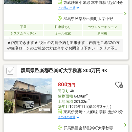
東武鉄道小泉線 本中野駅 徒歩14分
その他の交通
群馬県邑楽郡邑楽町大字中野
平屋
駐車場あり
カウンターキッチン
システムキッチン
オール電化
所有権
★内覧できます★ 後日の内覧予約も出来ます！内覧をご希望の方
や住宅ローンのご相談の方は今すぐお問合せ下さい！クリア不動
産は住宅ローンに強い不動産店です！
群馬県邑楽郡邑楽町大字秋妻 800万円 4K
800
万円
間取り
4K
2
建物面積
64.98m
2
土地面積
201.32m
築年月
1976年7月(築50年2ヶ月)
東武伊勢崎・大師線 県駅 徒歩21分
その他の交通
群馬県邑楽郡邑楽町大字秋妻