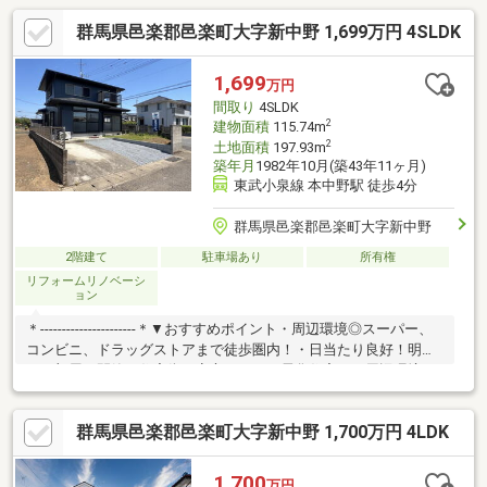
群馬県邑楽郡邑楽町大字新中野 1,699万円 4SLDK
1,699
万円
間取り
4SLDK
2
建物面積
115.74m
2
土地面積
197.93m
築年月
1982年10月(築43年11ヶ月)
東武小泉線 本中野駅 徒歩4分
群馬県邑楽郡邑楽町大字新中野
2階建て
駐車場あり
所有権
リフォームリノベーシ
ョン
＊----------------------＊▼おすすめポイント・周辺環境◎スーパー、
コンビニ、ドラッグストアまで徒歩圏内！・日当たり良好！明る
いお部屋・閑静な住宅街で安心・オール電化住宅！▼周辺環境・
中野東小学校まで徒歩約14分 （約1100ｍ）・邑楽中学校まで徒
歩約15分 （約1200ｍ）・とりせん邑楽町店まで徒歩約10分
群馬県邑楽郡邑楽町大字新中野 1,700万円 4LDK
（約800ｍ）・セブンイレブン邑楽中野横町店まで徒歩約5分
（約350ｍ）＊---------------------＊▼本日ご見学可能「今から見た
い！」「お一人でも安心」お気軽にお問い合わせ♪住宅ローンのご
1,700
万円