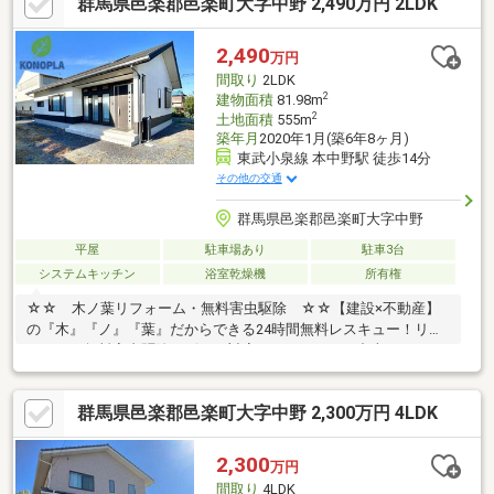
群馬県邑楽郡邑楽町大字中野 2,490万円 2LDK
2,490
万円
間取り
2LDK
2
建物面積
81.98m
2
土地面積
555m
築年月
2020年1月(築6年8ヶ月)
東武小泉線 本中野駅 徒歩14分
その他の交通
群馬県邑楽郡邑楽町大字中野
平屋
駐車場あり
駐車3台
システムキッチン
浴室乾燥機
所有権
☆☆ 木ノ葉リフォーム・無料害虫駆除 ☆☆【建設×不動産】
の『木』『ノ』『葉』だからできる24時間無料レスキュー！リフ
ォーム・無料害虫駆除サビース対応しております！中古でもアフ
ターサービスがついており、住んでからの安心をずっとお届けし
ます！内覧時に、無料相談・お見積りも物件ごとに作成可能！！
群馬県邑楽郡邑楽町大字中野 2,300万円 4LDK
オウチ探しも、リフォームも一緒に相談できます！＼弊社には、
『きつね隊』・『ゴリラ隊』という無料かけつけサービスの仕組
みが、整っています♪／住んでからのお家トラブル、緊急対応も承
2,300
万円
っております♪お家のこと、すべて木ノ葉プランニングにお任せく
間取り
4LDK