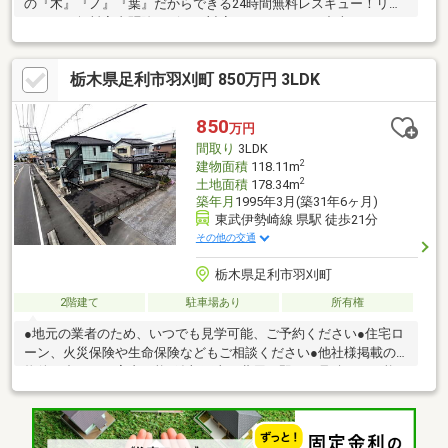
の『木』『ノ』『葉』だからできる24時間無料レスキュー！リフ
ォーム・無料害虫駆除サビース対応しております！中古でもアフ
ターサービスがついており、住んでからの安心をずっとお届けし
ます！内覧時に、無料相談・お見積りも物件ごとに作成可能！！
栃木県足利市羽刈町 850万円 3LDK
オウチ探しも、リフォームも一緒に相談できます！＼弊社には、
『きつね隊』・『ゴリラ隊』という無料かけつけサービスの仕組
みが、整っています♪／住んでからのお家トラブル、緊急対応も承
850
万円
っております♪お家のこと、すべて木ノ葉プランニングにお任せく
間取り
3LDK
ださい＾＾
2
建物面積
118.11m
2
土地面積
178.34m
築年月
1995年3月(築31年6ヶ月)
東武伊勢崎線 県駅 徒歩21分
その他の交通
栃木県足利市羽刈町
2階建て
駐車場あり
所有権
●地元の業者のため、いつでも見学可能、ご予約ください●住宅ロ
ーン、火災保険や生命保険などもご相談ください●他社様掲載の
物件も合わせて案内可能●追加工事の費用は即日お見積もり可能