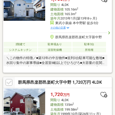
相談も随時お任せください！
間取り
4LDK
2
建物面積
105.16m
2
土地面積
165.3m
築年月
2013年1月(築13年8ヶ月)
東武小泉線 本中野駅 徒歩5分
その他の交通
群馬県邑楽郡邑楽町大字新中野
2階建て
駐車場あり
駐車3台
システムキッチン
浴室乾燥機
所有権
＼この物件の特徴／■築12年の中古物件■並列3台駐車可能な敷地■
水回り集中の家事導線■全居室6帖以上でひろびろ■大容量の玄関
土間収納つき【無料相談 内覧希望はこちら→0120-367-660】■
住宅ローン・資金計画のご相談などご不安な事ご相談下さい。
群馬県邑楽郡邑楽町大字中野 1,720万円 4LDK
1,720
万円
間取り
4LDK
2
建物面積
135m
2
土地面積
199.58m
築年月
1999年10月(築26年11ヶ月)