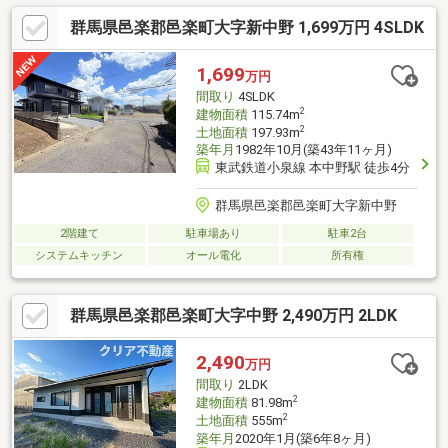
も思いのまま。自分で育てた野菜と、近くの鮮魚店で仕入れた旬
群馬県邑楽郡邑楽町大字新中野 1,699万円 4SLDK
の魚を使って、週末は庭でBBQや七輪焼き。食育にもつながる、
自然と寄り添う豊かな食卓がここにあります。□小学校までのア
クセスが確保されており、子育て世帯にも選ばれています。母屋
1,699
万円
は6DKと部屋数が多く、子供部屋もしっかり確保。
間取り
4SLDK
2
建物面積
115.74m
2
土地面積
197.93m
築年月
1982年10月(築43年11ヶ月)
東武鉄道小泉線 本中野駅 徒歩4分
群馬県邑楽郡邑楽町大字新中野
2階建て
駐車場あり
駐車2台
システムキッチン
オール電化
所有権
群馬県邑楽郡邑楽町大字中野 2,490万円 2LDK
2,490
万円
間取り
2LDK
2
建物面積
81.98m
2
土地面積
555m
築年月
2020年1月(築6年8ヶ月)