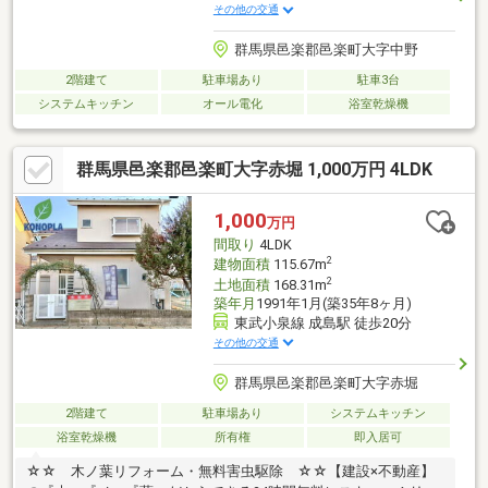
その他の交通
群馬県邑楽郡邑楽町大字中野
2階建て
駐車場あり
駐車3台
システムキッチン
オール電化
浴室乾燥機
群馬県邑楽郡邑楽町大字赤堀 1,000万円 4LDK
1,000
万円
間取り
4LDK
2
建物面積
115.67m
2
土地面積
168.31m
築年月
1991年1月(築35年8ヶ月)
東武小泉線 成島駅 徒歩20分
その他の交通
群馬県邑楽郡邑楽町大字赤堀
2階建て
駐車場あり
システムキッチン
浴室乾燥機
所有権
即入居可
☆☆ 木ノ葉リフォーム・無料害虫駆除 ☆☆【建設×不動産】