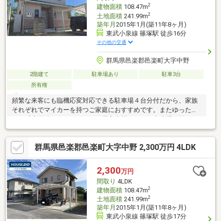
ださい＾＾
2
建物面積
108.47m
2
土地面積
241.99m
築年月
2015年1月(築11年8ヶ月)
東武小泉線 篠塚駅 徒歩16分
その他の交通
群馬県邑楽郡邑楽町大字中野
2階建て
駐車場あり
駐車3台
所有権
頻繁な来客にも臨機応変対応できる駐車場４台分付だから、家族
それぞれでマイカーを持つご家庭におすすめです。またゆったり
めの延床面積１０８．４７㎡の居室空間で、その上喧騒を離れた
閑静な住宅街の物件なので、落ち着きのある環境が暮らしを支え
ます。ちなみにトイレ２ヶ所有です。家族みんなのワガママにも
群馬県邑楽郡邑楽町大字中野 2,300万円 4LDK
応える４ＬＤＫ。ご案内いたしますのでお気軽にご連絡くださ
い。 駐車３台以上可、土地50坪以上、陽当り良好、閑静な住宅
地、和室、トイレ２ヶ所、２階建
2,300
万円
間取り
4LDK
2
建物面積
108.47m
2
土地面積
241.99m
築年月
2015年1月(築11年8ヶ月)
東武小泉線 篠塚駅 徒歩17分