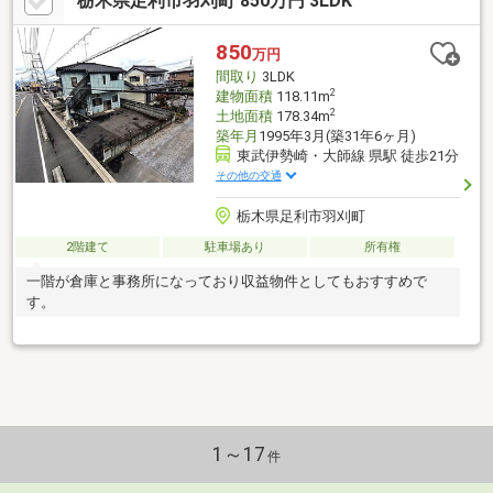
栃木県足利市羽刈町 850万円 3LDK
850
万円
間取り
3LDK
2
建物面積
118.11m
2
土地面積
178.34m
築年月
1995年3月(築31年6ヶ月)
東武伊勢崎・大師線 県駅 徒歩21分
その他の交通
栃木県足利市羽刈町
2階建て
駐車場あり
所有権
一階が倉庫と事務所になっており収益物件としてもおすすめで
す。
1～17
件