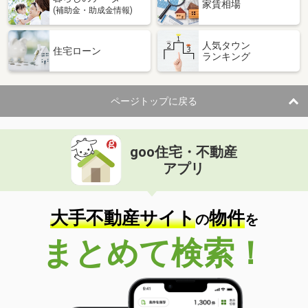
家賃相場
(補助金・助成金情報)
人気タウン
住宅ローン
ランキング
ページトップに戻る
goo住宅・不動産
アプリ
大手不動産サイト
物件
の
を
まとめて検索！