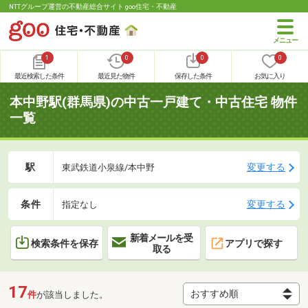
NTTグループ運営の不動産総合サイト goo住宅・不動産
1
0
0
0
最近検索した条件
最近見た物件
保存した条件
お気に入り
本中野駅(群馬県)の中古一戸建て・中古住宅 物件
一覧
駅
変更する
東武鉄道小泉線/本中野
条件
変更する
指定なし
新着メールを受
検索条件を保存
アプリで探す
取る
17
件
が該当しました。