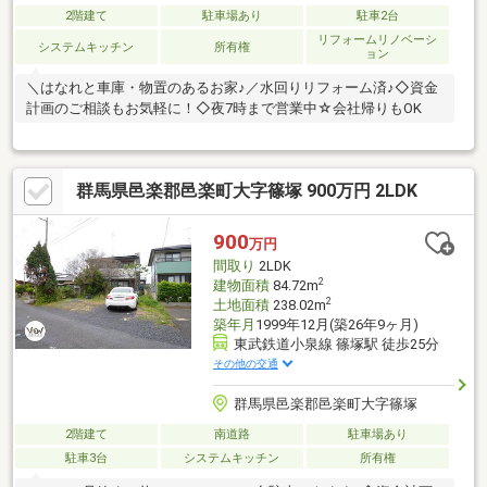
2階建て
駐車場あり
駐車2台
リフォームリノベーシ
システムキッチン
所有権
ョン
＼はなれと車庫・物置のあるお家♪／水回りリフォーム済♪◇資金
計画のご相談もお気軽に！◇夜7時まで営業中☆会社帰りもOK
群馬県邑楽郡邑楽町大字篠塚 900万円 2LDK
900
万円
間取り
2LDK
2
建物面積
84.72m
2
土地面積
238.02m
築年月
1999年12月(築26年9ヶ月)
東武鉄道小泉線 篠塚駅 徒歩25分
その他の交通
群馬県邑楽郡邑楽町大字篠塚
2階建て
南道路
駐車場あり
駐車3台
システムキッチン
所有権