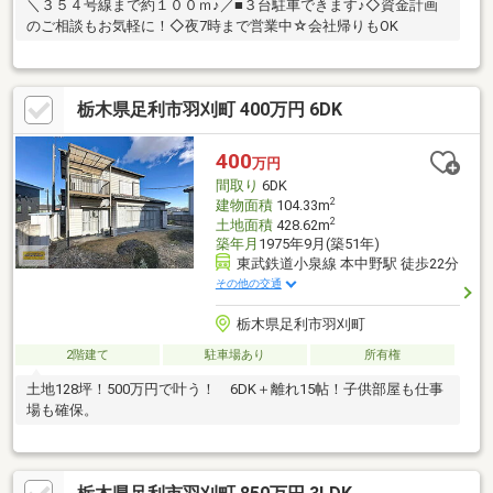
＼３５４号線まで約１００ｍ♪／■３台駐車できます♪◇資金計画
のご相談もお気軽に！◇夜7時まで営業中☆会社帰りもOK
栃木県足利市羽刈町 400万円 6DK
400
万円
間取り
6DK
2
建物面積
104.33m
2
土地面積
428.62m
築年月
1975年9月(築51年)
東武鉄道小泉線 本中野駅 徒歩22分
その他の交通
栃木県足利市羽刈町
2階建て
駐車場あり
所有権
土地128坪！500万円で叶う！ 6DK＋離れ15帖！子供部屋も仕事
場も確保。