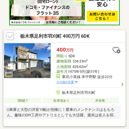
栃木県足利市羽刈町 400万円 6DK
400
万円
間取り
6DK
2
建物面積
104.33m
2
土地面積
428.62m
築年月
1975年9月(築51年)
東武小泉線 本中野駅 徒歩22分
その他の交通
栃木県足利市羽刈町
2階建て
駐車場あり
所有権
□車庫と大型の洋室15帖が別棟に！愛車のメンテナンスはもちろ
ん、趣味のDIY工房やアトリエとしても大活躍。週末は友人を招い
て、大人の秘密基地のような空間で心ゆくまで趣味に没頭できる
生活が手に入ります。□敷地128坪の広さなら、本格的な家庭菜園