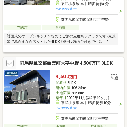
東武小泉線 本中野駅 徒歩8分
その他の交通
群馬県邑楽郡邑楽町大字中野
2階建て
所有権
対面式のオープンキッチンなのでご飯の支度もラクラクです♪家族
皆で暮らすなら広々とした4LDKの物件♪洗面台付きで生活にも困
りません♪ベランダに出れば、風や光を肌で感じることができます
♪フローリングなので、どんな世代の方にもなじみます♪駅徒歩8
分の物件です♪クローゼット付きの物件です(*^_^*)
群馬県邑楽郡邑楽町大字中野 4,500万円 3LDK
4,500
万円
間取り
3LDK
2
建物面積
106.25m
2
土地面積
285.8m
築年月
2022年11月(築3年10ヶ月)
東武小泉線 本中野駅 徒歩10分
その他の交通
群馬県邑楽郡邑楽町大字中野
2階建て
南道路
駐車場あり