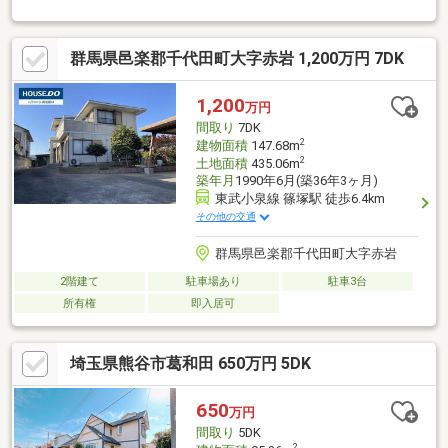
ォーム・無料害虫駆除サビース対応しております！中古でもアフ
ターサービスがついており、住んでからの安心をずっとお届けし
ます！内覧時に、無料相談・お見積りも物件ごとに作成可能！！
群馬県邑楽郡千代田町大字赤岩 1,200万円 7DK
オウチ探しも、リフォームも一緒に相談できます！＼弊社には、
『きつね隊』・『ゴリラ隊』という無料かけつけサービスの仕組
みが、整っています♪／住んでからのお家トラブル、緊急対応も承
1,200
万円
っております♪お家のこと、すべて木ノ葉プランニングにお任せく
間取り
7DK
ださい＾＾
2
建物面積
147.68m
2
土地面積
435.06m
築年月
1990年6月(築36年3ヶ月)
東武小泉線 篠塚駅 徒歩6.4km
その他の交通
群馬県邑楽郡千代田町大字赤岩
2階建て
駐車場あり
駐車3台
所有権
即入居可
埼玉県熊谷市葛和田 650万円 5DK
650
万円
間取り
5DK
2