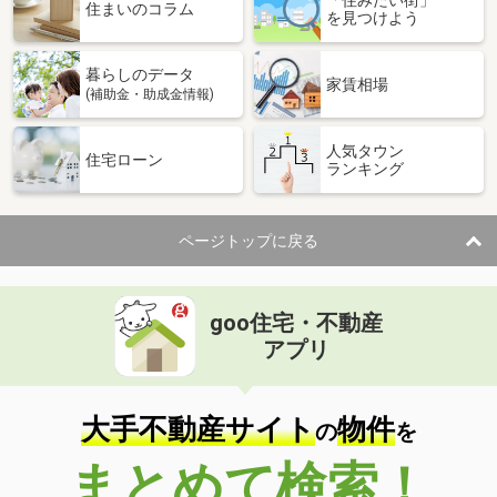
「住みたい街」
住まいのコラム
を見つけよう
暮らしのデータ
家賃相場
(補助金・助成金情報)
人気タウン
住宅ローン
ランキング
ページトップに戻る
goo住宅・不動産
アプリ
大手不動産サイト
物件
の
を
まとめて検索！