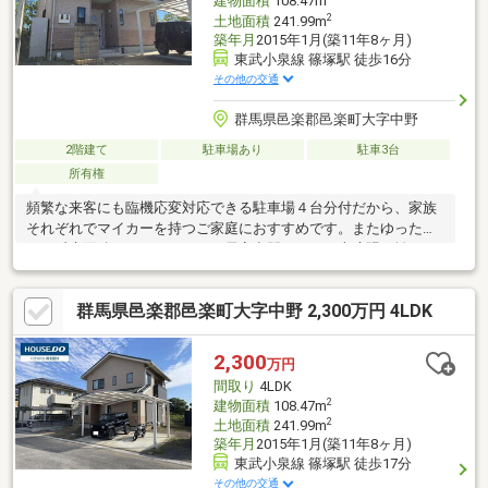
建物面積
108.47m
2
土地面積
241.99m
築年月
2015年1月(築11年8ヶ月)
東武小泉線 篠塚駅 徒歩16分
その他の交通
群馬県邑楽郡邑楽町大字中野
2階建て
駐車場あり
駐車3台
所有権
頻繁な来客にも臨機応変対応できる駐車場４台分付だから、家族
それぞれでマイカーを持つご家庭におすすめです。またゆったり
めの延床面積１０８．４７㎡の居室空間で、その上喧騒を離れた
閑静な住宅街の物件なので、落ち着きのある環境が暮らしを支え
ます。ちなみにトイレ２ヶ所有です。家族みんなのワガママにも
群馬県邑楽郡邑楽町大字中野 2,300万円 4LDK
応える４ＬＤＫ。ご案内いたしますのでお気軽にご連絡くださ
い。 駐車３台以上可、土地50坪以上、陽当り良好、閑静な住宅
地、和室、トイレ２ヶ所、２階建
2,300
万円
間取り
4LDK
2
建物面積
108.47m
2
土地面積
241.99m
築年月
2015年1月(築11年8ヶ月)
東武小泉線 篠塚駅 徒歩17分
その他の交通