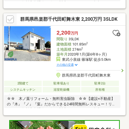
ォーム・無料害虫駆除サビース対応しております！中古でもアフ
ターサービスがついており、住んでからの安心をずっとお届けし
ます！内覧時に、無料相談・お見積りも物件ごとに作成可能！！
群馬県邑楽郡千代田町舞木東 2,200万円 3SLDK
オウチ探しも、リフォームも一緒に相談できます！＼弊社には、
『きつね隊』・『ゴリラ隊』という無料かけつけサービスの仕組
みが、整っています♪／住んでからのお家トラブル、緊急対応も承
2,200
万円
っております♪お家のこと、すべて木ノ葉プランニングにお任せく
間取り
3SLDK
ださい＾＾
2
建物面積
101.85m
2
土地面積
274m
築年月
2020年1月(築6年8ヶ月)
東武小泉線 篠塚駅 徒歩5.0km
その他の交通
群馬県邑楽郡千代田町舞木東
2階建て
駐車場あり
駐車2台
システムキッチン
浴室乾燥機
所有権
☆☆ 木ノ葉リフォーム・無料害虫駆除 ☆☆【建設×不動産】
の『木』『ノ』『葉』だからできる24時間無料レスキュー！リフ
ォーム・無料害虫駆除サビース対応しております！中古でもアフ
ターサービスがついており、住んでからの安心をずっとお届けし
ます！内覧時に、無料相談・お見積りも物件ごとに作成可能！！
オウチ探しも、リフォームも一緒に相談できます！＼弊社には、