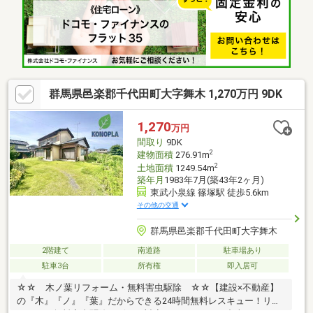
『きつね隊』・『ゴリラ隊』という無料かけつけサービスの仕組
みが、整っています♪／住んでからのお家トラブル、緊急対応も承
っております♪お家のこと、すべて木ノ葉プランニングにお任せく
ださい＾＾
群馬県邑楽郡千代田町大字舞木 1,270万円 9DK
1,270
万円
間取り
9DK
2
建物面積
276.91m
2
土地面積
1249.54m
築年月
1983年7月(築43年2ヶ月)
東武小泉線 篠塚駅 徒歩5.6km
その他の交通
群馬県邑楽郡千代田町大字舞木
2階建て
南道路
駐車場あり
駐車3台
所有権
即入居可
☆☆ 木ノ葉リフォーム・無料害虫駆除 ☆☆【建設×不動産】
の『木』『ノ』『葉』だからできる24時間無料レスキュー！リフ