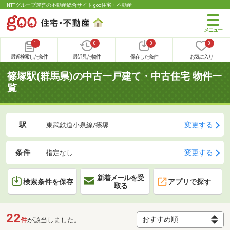
NTTグループ運営の不動産総合サイト goo住宅・不動産
1
0
0
0
最近検索した条件
最近見た物件
保存した条件
お気に入り
篠塚駅(群馬県)の中古一戸建て・中古住宅 物件一
覧
駅
変更する
東武鉄道小泉線/篠塚
条件
変更する
指定なし
新着メールを受
検索条件を保存
アプリで探す
取る
22
件
が該当しました。