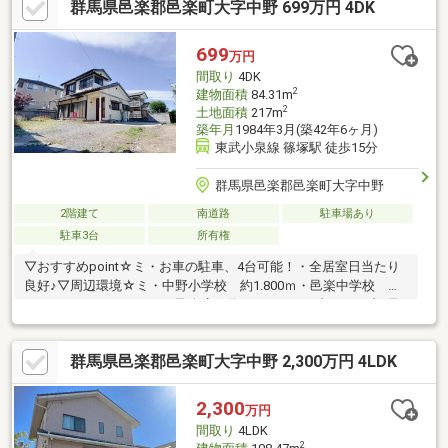
群馬県邑楽郡邑楽町大字中野 699万円 4DK
オウチ探しも、リフォームも一緒に相談できます！＼弊社には、
『きつね隊』・『ゴリラ隊』という無料かけつけサービスの仕組
みが、整っています♪／住んでからのお家トラブル、緊急対応も承
699
万円
っております♪お家のこと、すべて木ノ葉プランニングにお任せく
間取り
4DK
ださい＾＾
2
建物面積
84.31m
2
土地面積
217m
築年月
1984年3月(築42年6ヶ月)
東武小泉線 篠塚駅 徒歩15分
群馬県邑楽郡邑楽町大字中野
2階建て
南道路
駐車場あり
駐車3台
所有権
▽おすすめpoint☆ミ・お車の駐車、4台可能！・全居室日当たり
良好♪▽周辺環境☆ミ・中野小学校 約1.800ｍ・邑楽中学校 約
886ｍ・ドラッグセイムス邑楽店 約1.100ｍ・セブンイレブン邑
楽蛭沼店 約900ｍ・東武小泉線「篠塚駅」 約1.200ｍ□■住宅ロ
ーン無料相談■□・年収が低い、勤続年数が短い方・車、カード類
群馬県邑楽郡邑楽町大字中野 2,300万円 4LDK
等のローンがある方・過去に支払いの遅れがあった方・シングル
マザー、外国籍の方 等々住宅ローン詳しい経験豊富なスタッフ
が、お客様にピッタリなご提案をさせていただきます！
2,300
万円
間取り
4LDK
2