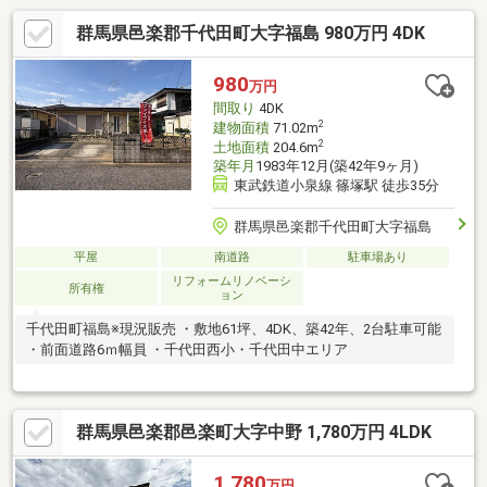
群馬県邑楽郡千代田町大字福島 980万円 4DK
980
万円
間取り
4DK
2
建物面積
71.02m
2
土地面積
204.6m
築年月
1983年12月(築42年9ヶ月)
東武鉄道小泉線 篠塚駅 徒歩35分
群馬県邑楽郡千代田町大字福島
平屋
南道路
駐車場あり
リフォームリノベーシ
所有権
ョン
千代田町福島※現況販売 ・敷地61坪、4DK、築42年、2台駐車可能
・前面道路6ｍ幅員 ・千代田西小・千代田中エリア
群馬県邑楽郡邑楽町大字中野 1,780万円 4LDK
1,780
万円