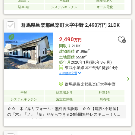
2階建て
南道路
駐車場あり
駐車3台
システムキッチン
オール電化
群馬県邑楽郡邑楽町大字中野 2,490万円 2LDK
2,490
万円
間取り
2LDK
2
建物面積
81.98m
2
土地面積
555m
築年月
2020年1月(築6年8ヶ月)
東武小泉線 本中野駅 徒歩14分
その他の交通
群馬県邑楽郡邑楽町大字中野
平屋
駐車場あり
駐車3台
システムキッチン
浴室乾燥機
所有権
☆☆ 木ノ葉リフォーム・無料害虫駆除 ☆☆【建設×不動産】
の『木』『ノ』『葉』だからできる24時間無料レスキュー！リフ
ォーム・無料害虫駆除サビース対応しております！中古でもアフ
ターサービスがついており、住んでからの安心をずっとお届けし
ます！内覧時に、無料相談・お見積りも物件ごとに作成可能！！