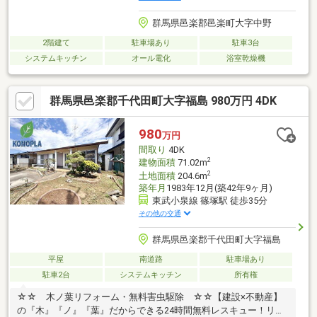
群馬県邑楽郡邑楽町大字中野
2階建て
駐車場あり
駐車3台
システムキッチン
オール電化
浴室乾燥機
群馬県邑楽郡千代田町大字福島 980万円 4DK
980
万円
間取り
4DK
2
建物面積
71.02m
2
土地面積
204.6m
築年月
1983年12月(築42年9ヶ月)
東武小泉線 篠塚駅 徒歩35分
その他の交通
群馬県邑楽郡千代田町大字福島
平屋
南道路
駐車場あり
駐車2台
システムキッチン
所有権
☆☆ 木ノ葉リフォーム・無料害虫駆除 ☆☆【建設×不動産】
の『木』『ノ』『葉』だからできる24時間無料レスキュー！リフ