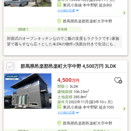
東武小泉線 本中野駅 徒歩8分
その他の交通
群馬県邑楽郡邑楽町大字中野
2階建て
所有権
対面式のオープンキッチンなのでご飯の支度もラクラクです♪家族
皆で暮らすなら広々とした4LDKの物件♪洗面台付きで生活にも困
りません♪ベランダに出れば、風や光を肌で感じることができます
♪フローリングなので、どんな世代の方にもなじみます♪駅徒歩8
分の物件です♪クローゼット付きの物件です(*^_^*)
群馬県邑楽郡邑楽町大字中野 4,500万円 3LDK
4,500
万円
間取り
3LDK
2
建物面積
106.25m
2
土地面積
285.8m
築年月
2022年11月(築3年10ヶ月)
東武小泉線 本中野駅 徒歩10分
その他の交通
群馬県邑楽郡邑楽町大字中野