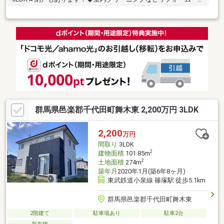
金計画のご相談もお気軽に！◇夜7時まで営業中☆会社帰りもOK
群馬県邑楽郡千代田町舞木東 2,200万円 3LDK
2,200
万円
間取り
3LDK
2
建物面積
101.85m
2
土地面積
274m
築年月
2020年1月(築6年8ヶ月)
東武鉄道小泉線 篠塚駅 徒歩5.1km
群馬県邑楽郡千代田町舞木東
2階建て
駐車場あり
駐車2台