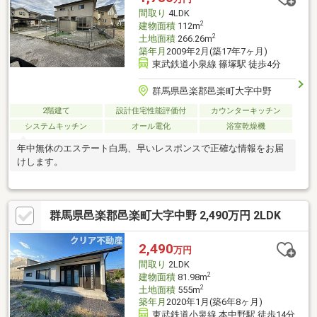
間取り
4LDK
2
建物面積
112m
2
土地面積
266.26m
築年月
2009年2月(築17年7ヶ月)
東武鉄道小泉線 篠塚駅 徒歩4分
群馬県邑楽郡邑楽町大字中野
2階建て
設計住宅性能評価付
カウンターキッチン
システムキッチン
オール電化
浴室乾燥機
年中無休のエステート白馬、早いレスポンスで正確な情報をお届
けします。
群馬県邑楽郡邑楽町大字中野 2,490万円 2LDK
2,490
万円
間取り
2LDK
2
建物面積
81.98m
2
土地面積
555m
築年月
2020年1月(築6年8ヶ月)
東武鉄道小泉線 本中野駅 徒歩14分