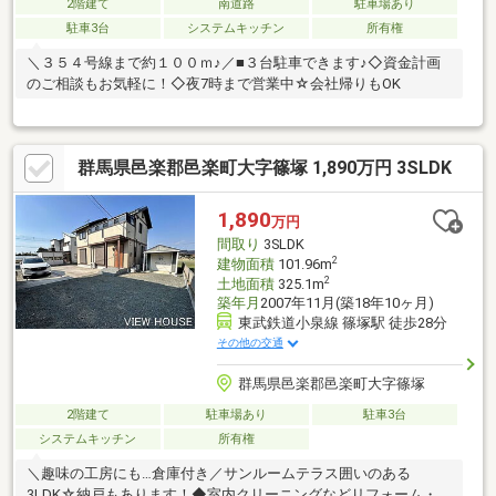
2階建て
南道路
駐車場あり
駐車3台
システムキッチン
所有権
＼３５４号線まで約１００ｍ♪／■３台駐車できます♪◇資金計画
のご相談もお気軽に！◇夜7時まで営業中☆会社帰りもOK
群馬県邑楽郡邑楽町大字篠塚 1,890万円 3SLDK
1,890
万円
間取り
3SLDK
2
建物面積
101.96m
2
土地面積
325.1m
築年月
2007年11月(築18年10ヶ月)
東武鉄道小泉線 篠塚駅 徒歩28分
その他の交通
群馬県邑楽郡邑楽町大字篠塚
2階建て
駐車場あり
駐車3台
システムキッチン
所有権
＼趣味の工房にも…倉庫付き／サンルームテラス囲いのある
3LDK☆納戸もあります！◆室内クリーニングなどリフォーム・資