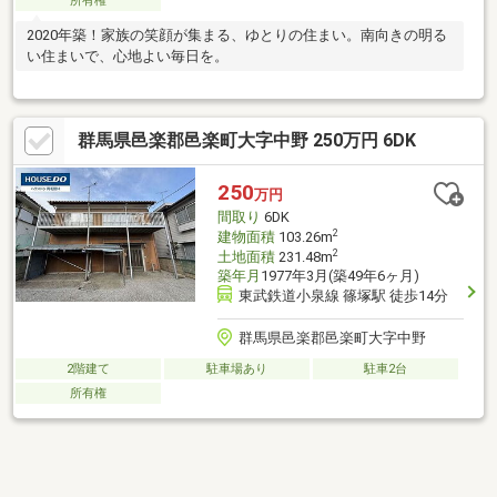
所有権
2020年築！家族の笑顔が集まる、ゆとりの住まい。南向きの明る
い住まいで、心地よい毎日を。
群馬県邑楽郡邑楽町大字中野 250万円 6DK
250
万円
間取り
6DK
2
建物面積
103.26m
2
土地面積
231.48m
築年月
1977年3月(築49年6ヶ月)
東武鉄道小泉線 篠塚駅 徒歩14分
群馬県邑楽郡邑楽町大字中野
2階建て
駐車場あり
駐車2台
所有権