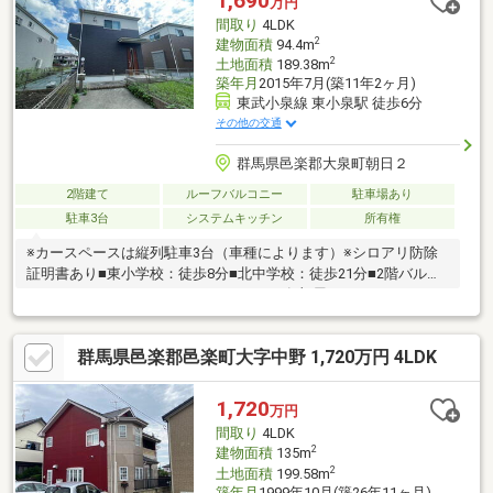
1,690
万円
間取り
4LDK
2
建物面積
94.4m
2
土地面積
189.38m
築年月
2015年7月(築11年2ヶ月)
東武小泉線 東小泉駅 徒歩6分
その他の交通
群馬県邑楽郡大泉町朝日２
2階建て
ルーフバルコニー
駐車場あり
駐車3台
システムキッチン
所有権
※カースペースは縦列駐車3台（車種によります）※シロアリ防除
証明書あり■東小学校：徒歩8分■北中学校：徒歩21分■2階バルコ
ニーはワイドバルコニーとなっており、各部屋からバルコニーに
出入りできるのでお布団干しなどにも便利です！■点検口を兼ね
た床下収納はキッチンと洗面室の2カ所！調味料や洗剤などの収納
群馬県邑楽郡邑楽町大字中野 1,720万円 4LDK
としても重宝されます。■2帖分のウォークインクローゼットは大
容量収納◎枕棚付きなので小物収納にも便利です！■ガーデニン
グもできる南庭付き！外水栓もついているので庭木の水やりにも
1,720
万円
便利です！
間取り
4LDK
2
建物面積
135m
2
土地面積
199.58m
築年月
1999年10月(築26年11ヶ月)