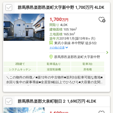
群馬県邑楽郡邑楽町大字新中野 1,700万円 4LDK
1,700
万円
間取り
4LDK
2
建物面積
105.16m
2
土地面積
165.3m
築年月
2013年1月(築13年8ヶ月)
東武小泉線 本中野駅 徒歩5分
その他の交通
群馬県邑楽郡邑楽町大字新中野
2階建て
駐車場あり
駐車3台
システムキッチン
浴室乾燥機
所有権
＼この物件の特徴／■築12年の中古物件■並列3台駐車可能な敷地■
水回り集中の家事導線■全居室6帖以上でひろびろ■大容量の玄関
土間収納つき【無料相談 内覧希望はこちら→0120-367-660】■
住宅ローン・資金計画のご相談などご不安な事ご相談下さい。
群馬県邑楽郡大泉町朝日２ 1,690万円 4LDK