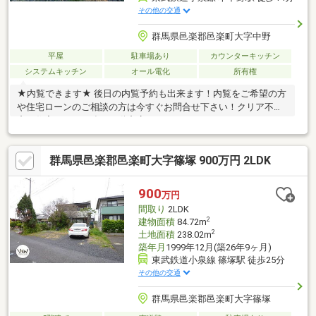
その他の交通
群馬県邑楽郡邑楽町大字中野
平屋
駐車場あり
カウンターキッチン
システムキッチン
オール電化
所有権
★内覧できます★ 後日の内覧予約も出来ます！内覧をご希望の方
や住宅ローンのご相談の方は今すぐお問合せ下さい！クリア不動
産は住宅ローンに強い不動産店です！
群馬県邑楽郡邑楽町大字篠塚 900万円 2LDK
900
万円
間取り
2LDK
2
建物面積
84.72m
2
土地面積
238.02m
築年月
1999年12月(築26年9ヶ月)
東武鉄道小泉線 篠塚駅 徒歩25分
その他の交通
群馬県邑楽郡邑楽町大字篠塚