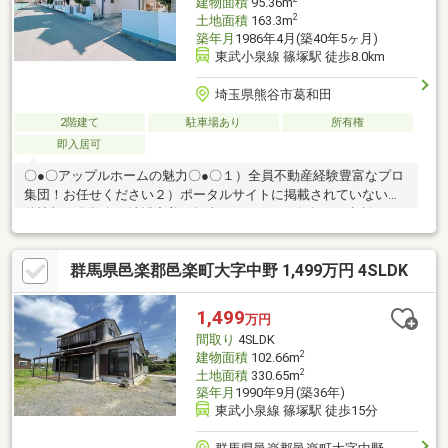
建物面積
95.36m
2
土地面積
163.3m
築年月
1986年4月(築40年5ヶ月)
東武小泉線 篠塚駅 徒歩8.0km
埼玉県熊谷市葛和田
2階建て
駐車場あり
所有権
即入居可
〇●〇アップルホームの魅力〇●〇１）全員不動産経験豊富なプロ
集団！お任せください２）ポータルサイトに掲載されていない物
件情報も多数有！地域密着の担当スタッフにお気軽にご相談下さ
い！３）住宅ローン相談無料で受付致します！４）即日・平日・
夜間のご対応も可能
群馬県邑楽郡邑楽町大字中野 1,499万円 4SLDK
1,499
万円
間取り
4SLDK
2
建物面積
102.66m
2
土地面積
330.65m
築年月
1990年9月(築36年)
東武小泉線 篠塚駅 徒歩15分