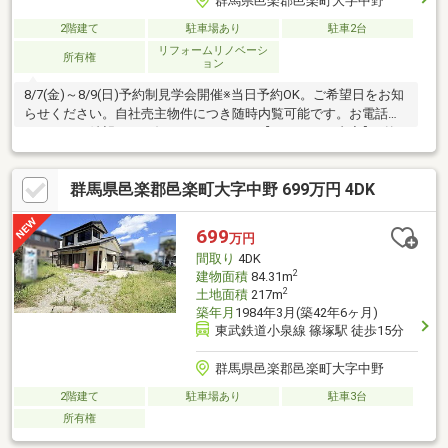
群馬県邑楽郡邑楽町大字中野
2階建て
駐車場あり
駐車2台
リフォームリノベーシ
所有権
ョン
8/7(金)～8/9(日)予約制見学会開催※当日予約OK。ご希望日をお知
らせください。自社売主物件につき随時内覧可能です。お電話か
メールでご希望日をお知らせください。【リフォーム内容】●外
構工事外壁塗装●内装工事システムキッチン交換、ユニットバス
交換、温水洗浄便座トイレ交換、洗面化粧台交換、玄関扉交換、
群馬県邑楽郡邑楽町大字中野 699万円 4DK
フローリング上張り、クロス張替え、畳表替え、クッションフロ
ア張替え、建具交換、クローゼット交換、シューズボックス交
換、給湯器交換、インターホン設置、火災警報器設置、照明LED
699
万円
交換、雨漏り点検、漏水点検【おすすめポイント】・雨漏り、構
間取り
4DK
造上主要な部分の
2
建物面積
84.31m
2
土地面積
217m
築年月
1984年3月(築42年6ヶ月)
東武鉄道小泉線 篠塚駅 徒歩15分
群馬県邑楽郡邑楽町大字中野
2階建て
駐車場あり
駐車3台
所有権