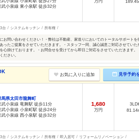
東武小泉線 小泉町駅 徒歩27分
万円
189.4
東武小泉線 東小泉駅 徒歩32分
3台
システムキッチン
所有権
にお問い合わせください！・弊社は不動産、家造りにおいてのトータルサポートを
あったご提案をさせていただきます。・スタッフ一同、誠心誠意ご対応させていた
を心掛けております。・お問合せを受けてから即日ご対応をさせていただきます。
ください。
DK
見学予約
お気に入りに追加
群馬県太田市龍舞町
1,680
東武小泉線 竜舞駅 徒歩11分
3LD
東武小泉線 小泉町駅 徒歩24分
万円
81.14
東武小泉線 西小泉駅 徒歩32分
3台
システムキッチン
所有権
即入居可
リフォームリノベーション