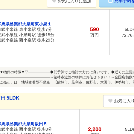
見学予約
お気に入りに追加
群馬県邑楽郡大泉町東小泉１
590
東武小泉線 東小泉駅 徒歩7分
5LD
東武小泉線 小泉町駅 徒歩15分
万円
72.76
東武小泉線 西小泉駅 徒歩29分
▼物件の特徴▼▽――――――◆低予算でご検討の方には良いです。◆近くに主要
――――――――――――――～舘林市近郊の物件はお任せ下さい！～全国店舗数N
ご売却」は 地域密着型不動産 【館林市、足利市、佐野市、太田市、伊勢崎市、前
円 5LDK
お気に入
群馬県邑楽郡大泉町坂田５
2,200
東武小泉線 西小泉駅 徒歩8分
5LD