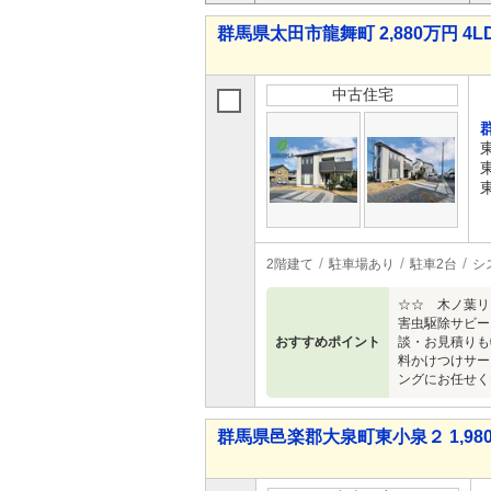
群馬県太田市龍舞町 2,880万円 4L
中古住宅
2階建て
駐車場あり
駐車2台
シ
☆☆ 木ノ葉リ
害虫駆除サビー
おすすめポイント
談・お見積りも
料かけつけサー
ングにお任せく
群馬県邑楽郡大泉町東小泉２ 1,980