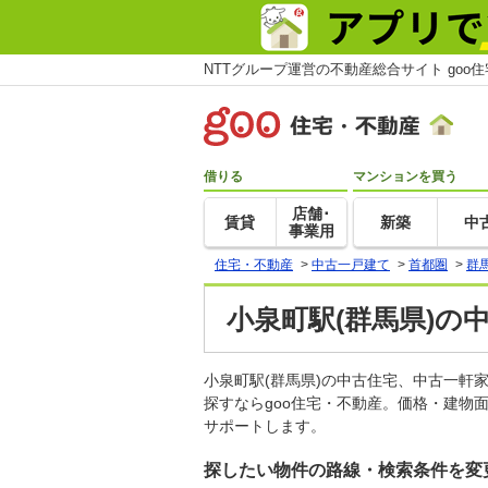
NTTグループ運営の不動産総合サイト goo
借りる
マンションを買う
店舗･
賃貸
新築
中
事業用
住宅・不動産
>
中古一戸建て
>
首都圏
>
群
小泉町駅(群馬県)の
小泉町駅(群馬県)の中古住宅、中古一
探すならgoo住宅・不動産。価格・建物
サポートします。
探したい物件の路線・検索条件を変