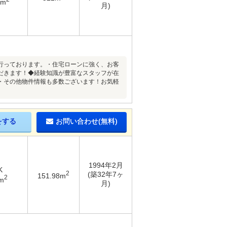
5m
月)
行っております。・住宅ローンに強く、お客
だきます！◆経験知識が豊富なスタッフが在
・その他物件情報も多数ございます！お気軽
をする
お問い合わせ(無料)
1994年2月
K
2
(築32年7ヶ
151.98m
2
m
月)