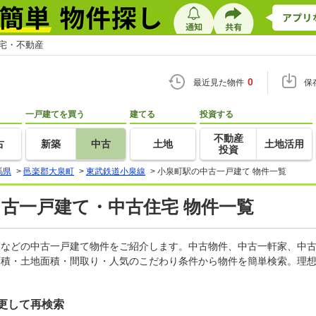
住宅・不動産
0
最近見た物件
保
一戸建てを買う
建てる
投資する
不動産
古
新築
中古
土地
土地活用
投資
馬県
>
邑楽郡大泉町
>
東武鉄道小泉線
>
小泉町駅の中古一戸建て 物件一覧
中古一戸建て・中古住宅 物件一覧
軒家などの中古一戸建て物件をご紹介します。中古物件、中古一軒家、中
面積・土地面積・間取り・人気のこだわり条件から物件を簡単検索。理想
更して再検索