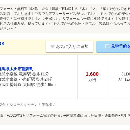
フォーム・無料害虫駆除 ☆☆【建設×不動産】の『木』『ノ』『葉』だからできる
ス対応しております！中古でもアフターサービスがついており、住んでからの安心
物件ごとに作成可能！！オウチ探しも、リフォームも一緒に相談できます！＼弊社
ビスの仕組みが、整っています♪／住んでからのお家トラブル、緊急対応も承ってお
ださい＾＾
DK
見学予約
お気に入りに追加
群馬県太田市龍舞町
1,680
東武小泉線 竜舞駅 徒歩11分
3LD
東武小泉線 小泉町駅 徒歩24分
万円
81.14
東武伊勢崎線 太田駅 徒歩4.6km
2台
システムキッチン
所有権
徴／■2026年2月リフォーム完了の住まい■南側道路に面した日照・通風条件■敷地