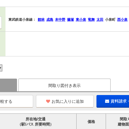
東武鉄道小泉線：
館林
成島
本中野
篠塚
東小泉
竜舞
太田
小泉町
西小泉
間取り図付き表示
お気に入りに追加
資料請求
所在地/交通
間取
価格
（駅/バス 所要時間）
建物面