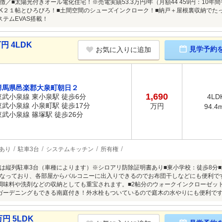
／■太陽光付きオール電化住宅！※売電実績53.3万円/年（月額44 459円：10年間
DK２１帖とひろびろ！■土間空間のシューズインクローク！■納戸＋屋根裏収納でた
ステムEVAS搭載！
円 4LDK
見学予約
お気に入りに追加
群馬県邑楽郡大泉町朝日２
1,690
東武小泉線 東小泉駅 徒歩6分
4LD
東武小泉線 小泉町駅 徒歩17分
万円
94.4
東武小泉線 篠塚駅 徒歩26分
あり
駐車3台
システムキッチン
所有権
は縦列駐車3台（車種によります）※シロアリ防除証明書あり■東小学校：徒歩8分■
なっており、各部屋からバルコニーに出入りできるのでお布団干しなどにも便利で
調味料や洗剤などの収納としても重宝されます。■2帖分のウォークインクローゼッ
ガーデニングもできる南庭付き！外水栓もついているので庭木の水やりにも便利で
円 5LDK