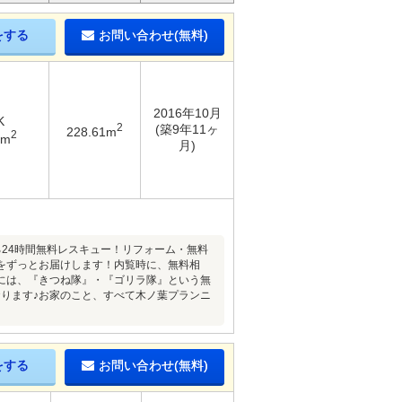
をする
お問い合わせ(無料)
2016年10月
K
2
(築9年11ヶ
228.61m
2
4m
月)
24時間無料レスキュー！リフォーム・無料
をずっとお届けします！内覧時に、無料相
には、『きつね隊』・『ゴリラ隊』という無
ります♪お家のこと、すべて木ノ葉プランニ
をする
お問い合わせ(無料)