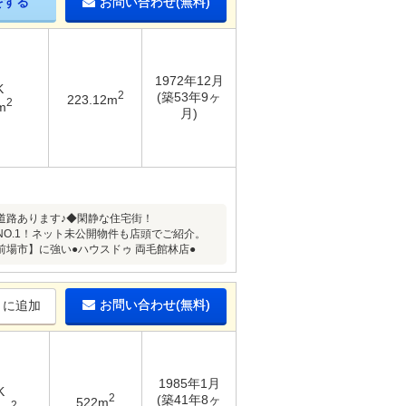
をする
お問い合わせ(無料)
1972年12月
K
2
(築53年9ヶ
223.12m
2
m
月)
道路あります♪◆閑静な住宅街！
O.1！ネット未公開物件も店頭でご紹介。
場市】に強い●ハウスドゥ 両毛館林店●
お問い合わせ(無料)
りに追加
1985年1月
K
2
(築41年8ヶ
522m
2