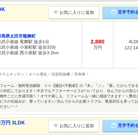
DK
見学予約
お気に入りに追加
群馬県太田市龍舞町
2,880
東武小泉線 竜舞駅 徒歩1分
4LD
東武小泉線 小泉町駅 徒歩33分
万円
122.1
東武小泉線 西小泉駅 徒歩3.2km
ステムキッチン
オール電化
浴室乾燥機
所有権
フォーム・無料害虫駆除 ☆☆【建設×不動産】の『木』『ノ』『葉』だからできる
ス対応しております！中古でもアフターサービスがついており、住んでからの安心
物件ごとに作成可能！！オウチ探しも、リフォームも一緒に相談できます！＼弊社
ビスの仕組みが、整っています♪／住んでからのお家トラブル、緊急対応も承ってお
ださい＾＾
万円 3LDK
見学予約
お気に入りに追加