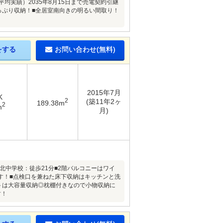
平均実績）2035年8月15日まで売電契約引継
っぷり収納！■全居室南向きの明るい間取り！
をする
お問い合わせ(無料)
2015年7月
K
2
(築11年2ヶ
189.38m
2
m
月)
北中学校：徒歩21分■2階バルコニーはワイ
す！■点検口を兼ねた床下収納はキッチンと洗
トは大容量収納◎枕棚付きなので小物収納に
す！