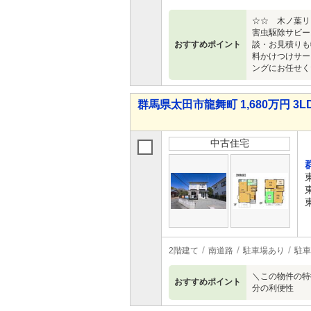
☆☆ 木ノ葉リ
害虫駆除サビー
おすすめポイント
談・お見積りも
料かけつけサー
ングにお任せく
群馬県太田市龍舞町 1,680万円 3L
中古住宅
2階建て
南道路
駐車場あり
駐車
＼この物件の特
おすすめポイント
分の利便性