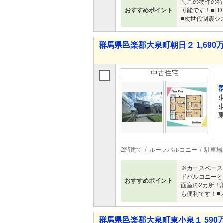
＼この物件の特徴
おすすめポイント
可能です！■L
■次世代制震シ
群馬県邑楽郡大泉町朝日２ 1,690万
中古住宅
2階建て
ルーフバルコニー
駐車場
※カースペース
ドバルコニーと
おすすめポイント
面室の2カ所！
も便利です！■
群馬県邑楽郡大泉町東小泉１ 590万