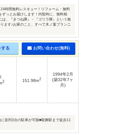
24時間無料レスキュー！リフォーム・無料
をずっとお届けします！内覧時に、無料相
には、『きつね隊』・『ゴリラ隊』という無
ります♪お家のこと、すべて木ノ葉プランニ
をする
お問い合わせ(無料)
1994年2月
K
2
(築32年7ヶ
151.98m
2
m
月)
内に並列3台の駐車が可能■龍舞駅まで徒歩11