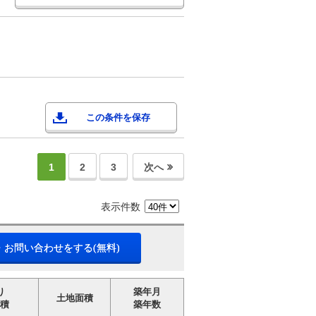
この条件を保存
1
2
3
次へ
表示件数
・お問い合わせをする(無料)
り
築年月
土地面積
積
築年数