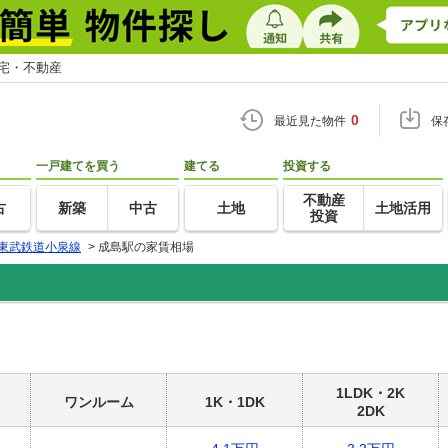
住宅・不動産
0
最近見た物件
保
一戸建てを買う
建てる
投資する
不動産
古
新築
中古
土地
土地活用
投資
東武鉄道小泉線
>
成島駅の家賃相場
1LDK・2K
ワンルーム
1K・1DK
2DK