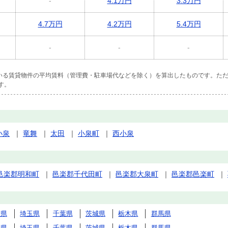
-
4.1万円
3.3万円
4.7万円
4.2万円
5.4万円
-
-
-
ている賃貸物件の平均賃料（管理費・駐車場代などを除く）を算出したものです。ただ
す。
小泉
｜
竜舞
｜
太田
｜
小泉町
｜
西小泉
邑楽郡明和町
｜
邑楽郡千代田町
｜
邑楽郡大泉町
｜
邑楽郡邑楽町
｜
川県
埼玉県
千葉県
茨城県
栃木県
群馬県
川県
埼玉県
千葉県
茨城県
栃木県
群馬県