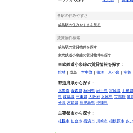
各駅の住みやすさ
成島駅の住みやすさを見る
賃貸物件検索
成島駅の賃貸物件を探す
東武鉄道小泉線の賃貸物件を探す
東武鉄道小泉線の賃貸情報を探す :
館林
｜成島｜
本中野
｜
篠塚
｜
東小泉
｜
竜舞
都道府県から探す :
北海道
青森県
秋田県
岩手県
宮城県
山形
県
岐阜県
三重県
大阪府
兵庫県
京都府
滋
分県
宮崎県
鹿児島県
沖縄県
主要都市から探す :
札幌市
仙台市
横浜市
川崎市
相模原市
さ