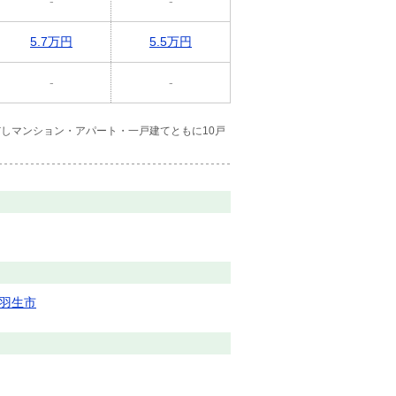
-
-
5.7万円
5.5万円
-
-
しマンション・アパート・一戸建てともに10戸
羽生市