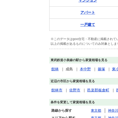
マンション
アパート
一戸建て
※このデータはgoo住宅・不動産に掲載され
以上の掲載があるものについてのみ対象としま
東武鉄道小泉線の駅から家賃相場を見る
館林
｜
成島
｜
本中野
｜
篠塚
｜
東
近辺の市区から家賃相場を見る
館林市
｜
佐野市
｜
邑楽郡板倉町
｜
条件を変更して家賃相場を見る
路線から探す
東京都
神奈
エリアから探す
東京都
神奈