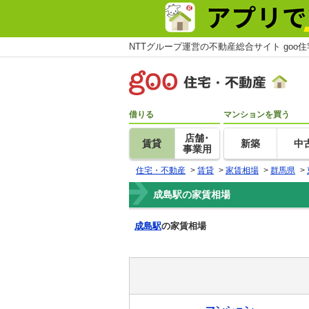
NTTグループ運営の不動産総合サイト goo
借りる
マンションを買う
店舗･
賃貸
新築
中
事業用
住宅・不動産
>
賃貸
>
家賃相場
>
群馬県
>
成島駅の家賃相場
成島駅
の家賃相場