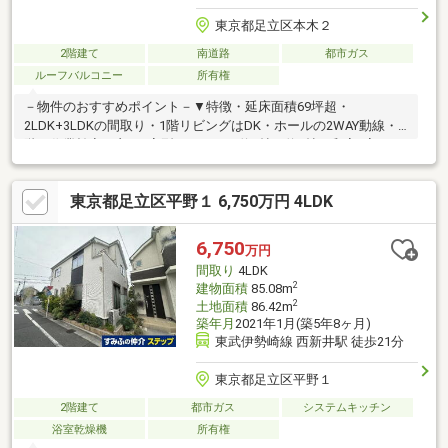
東京都足立区本木２
2階建て
南道路
都市ガス
ルーフバルコニー
所有権
－物件のおすすめポイント－▼特徴・延床面積69坪超・
2LDK+3LDKの間取り・1階リビングはDK・ホールの2WAY動線・2
階は作業効率の良いL字型キッチン・約8帖・約6帖の和室2室は、
続き間としても利用可能・和室約8帖には掘ごたつを設置・1階収
納室の他、室内随所に収納スペースを確保・洋室2室・廊下に面す
東京都足立区平野１ 6,750万円 4LDK
る南向きルーフバルコニー・各階にトイレ有▼周辺環境・まいば
すけっと足立本木店 徒歩4分(約320m)・足立区立本木東公園 徒歩
4分(約310m)■ ご希望の住まい探しをお手伝いします
6,750
万円
━━━━━・・・物件の詳細・ご相談はお気軽にお問い合わせく
間取り
4LDK
ださい。
2
建物面積
85.08m
2
土地面積
86.42m
築年月
2021年1月(築5年8ヶ月)
東武伊勢崎線 西新井駅 徒歩21分
東京都足立区平野１
2階建て
都市ガス
システムキッチン
浴室乾燥機
所有権