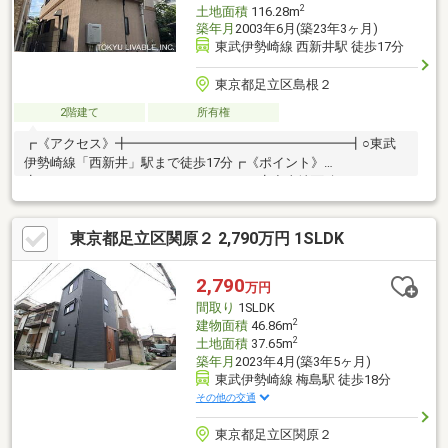
2
土地面積
116.28m
築年月
2003年6月(築23年3ヶ月)
東武伊勢崎線 西新井駅 徒歩17分
東京都足立区島根２
2階建て
所有権
┏《アクセス》╋━━━━━━━━━━━━━━━━━┫○東武
伊勢崎線「西新井」駅まで徒歩17分┏《ポイント》
╋━━━━━━━━━━━━━━━━━┫◇土地面積：
116.28m2◇建物面積：1階51.34m2 2階43.06m2◇間口：
20.47m◇2階建◇間取り：4LDK◇カースペース有り最大2台駐車
東京都足立区関原２ 2,790万円 1SLDK
可能（車種によって制限がございます。）◇LDKは約13.5畳あ
り、広々とご利用いただけます◇全居室が2面採光◇南バルコニ
ー◇バルコニー2箇所有り◇各階にトイレ有り◇2階洋室にはロフ
2,790
万円
ト（天井裏収納）あり◇2階ウォークインクローゼット
間取り
1SLDK
2
建物面積
46.86m
2
土地面積
37.65m
築年月
2023年4月(築3年5ヶ月)
東武伊勢崎線 梅島駅 徒歩18分
その他の交通
東京都足立区関原２