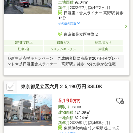
2
土地面積
92.04m
築年月
2022年7月(築4年2ヶ月)
日暮里・舎人ライナー 高野駅 徒歩
15分
その他の交通
東京都足立区興野２
3階建て以上
都市ガス
駐車場あり
駐車2台
システムキッチン
床暖房
彡新生活応援キャンペーン ご成約者様に商品券20万円分プレゼ
ント☆彡日暮里舎人ライナー「高野駅」徒歩15分の静かな住宅街
に佇む本住宅。徒歩圏内にはスーパーやコンビニ、そしてドラッ
グストア等がございますので住環境も良好です。2022年7月完成
の明るく綺麗なお部屋を是非お気軽にご見学ください。ー
東京都足立区六月２ 5,190万円 3SLDK
TERASS 提携住宅ローン ー 提携金利 『０．８４５％～』
【がん保障特約】【3大疾病保障・5つの重度慢性疾患保障・W入
院サポート】【一部繰上返済手数料 0円】etc◇◇◇◇TERASS
5,190
万円
は日経クロストレンド「未来の市場をつくる100社」に選出され
間取り
3SLDK
ております◇◇◇◇
2
建物面積
121.09m
2
土地面積
62.24m
築年月
2022年1月(築4年8ヶ月)
東武伊勢崎線 竹ノ塚駅 徒歩15分