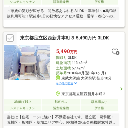
システムキッチン
浴室乾燥機
所有権
～家族の笑顔が広がる、開放感あふれる３LDK＋車庫付～■3駅3路
線利用可能！駅徒歩8分の軽快なアクセス通勤・通学・都心へのア
クセスもスムーズな立地です！■スーパー・商業施設も徒歩圏内
共働き世帯や子育て世代にも嬉しい住環境が整っています！
■2020年築！築浅ならではの美しさと安心感リフォーム費用を大
東京都足立区西新井本町３ 5,490万円 3LDK
幅に抑えられるため、初期費用にこだわりたい方にも最適です。
■「ゆとり」と「利便性」が共存する、上質な暮らしを
5,490
万円
間取り
3LDK
2
建物面積
113.43m
2
土地面積
67.42m
築年月
2018年8月(築8年1ヶ月)
東武大師線 大師前駅 徒歩10分
その他の交通
東京都足立区西新井本町３
3階建て以上
都市ガス
駐車場あり
システムキッチン
浴室乾燥機
所有権
当社は【住宅ローンに強い】不動産会社です。足立区・葛飾区・
荒川区・板橋区・草加エリア中心。FP相談OK＆金融機関30社以上
と提携し、頭金0円・諸費用込み・おまとめローンにも対応。初め