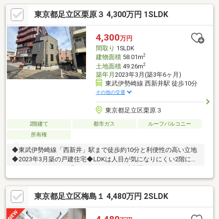
東京都足立区栗原３ 4,300万円 1SLDK
4,300
万円
間取り
1SLDK
2
建物面積
58.01m
2
土地面積
49.26m
築年月
2023年3月(築3年6ヶ月)
東武伊勢崎線 西新井駅 徒歩10分
その他の交通
東京都足立区栗原３
2階建て
都市ガス
ルーフバルコニー
所有権
◆東武伊勢崎線「西新井」駅まで徒歩約10分と利便性の高い立地
◆2023年3月築の戸建住宅◆LDKは人目が気になりにくい2階に設
けられ、のんびりお過ごしいただけます◆間取りは1SLDK、納戸
は居室としても利用できます◆全居室収納付きでお部屋もすっき
り、空間を有効に使えます◆お料理をしながらリビングが見渡せ
東京都足立区梅島１ 4,480万円 2SLDK
る対面キッチン◆LDKは約16.4帖と広々！ゆったりと過ごせる空
間です！◆空が広がるルーフバルコニーは、晴れた日には第二の
リビングとしても！◆南側が通路になっており、日当たり良好！