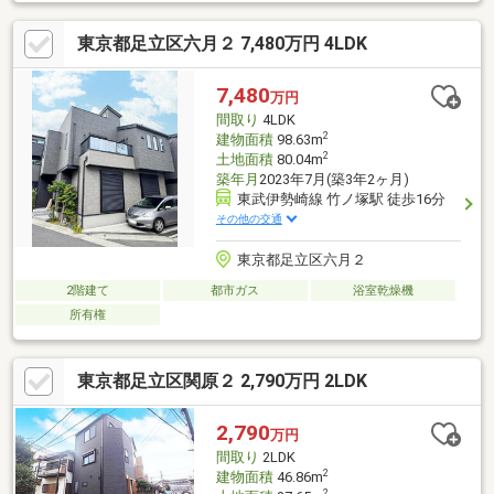
03-6905-9710まで。（スマートフォンの方は右下青色の電話ボタ
ンをクリック）■オンライン相談のご案内（※見学予約より受付）
東京都足立区六月２ 7,480万円 4LDK
ランチや仕事後の15分で完結！住宅ローン相談やライフプランシ
ュミレーションについても全てオンラインでの対応が可能となっ
ております。※LINEやメール、お電話でのやり取りも可能です。
7,480
万円
間取り
4LDK
2
建物面積
98.63m
2
土地面積
80.04m
築年月
2023年7月(築3年2ヶ月)
東武伊勢崎線 竹ノ塚駅 徒歩16分
その他の交通
東京都足立区六月２
2階建て
都市ガス
浴室乾燥機
所有権
東京都足立区関原２ 2,790万円 2LDK
2,790
万円
間取り
2LDK
2
建物面積
46.86m
2