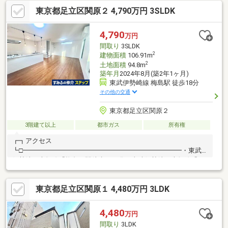
きません。◆ライフプランシミュレーションの実施が可能です。
東京都足立区関原２ 4,790万円 3SLDK
※本当に住宅を買って大丈夫か？老後は？子供の進学は？などの
生涯にわたっての資金計画を見える化します。もちろんライフプ
ランナーも選べます。
4,790
万円
間取り
3SLDK
2
建物面積
106.91m
2
土地面積
94.8m
築年月
2024年8月(築2年1ヶ月)
東武伊勢崎線 梅島駅 徒歩18分
その他の交通
東京都足立区関原２
3階建て以上
都市ガス
所有権
┏┓アクセス
┗□━━━━━━━━━━━━━━━━━━━━━━━━・東武
伊勢崎・大師線「梅島」駅徒歩１８分・東武伊勢崎・大師線「西
新井」駅徒歩２２分・東京メトロ日比谷線・千代田線・つくばエ
クスプレス・東武伊勢崎・大師線・常磐線「北千住」駅バス乗車
東京都足立区関原１ 4,480万円 3LDK
７分 バス停徒歩７分┏┓物件概要
┗□━━━━━━━━━━━━━━━━━━━━━━━━・土地
面積：９４．８０㎡（２８．６７坪）・令和６年８月築・システ
4,480
万円
ムキッチン・ユニットバス（追焚き、保温、湯張り）・駐車場２
間取り
3LDK
台分あり（車種による）・屋上バルコニーあり