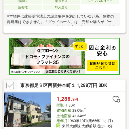
2階建て
都市ガス
ルーフバルコニー
所有権
即入居可
※本物件は建築基準法上の設道要件を満たしていない為、建物の
再建築はできません。「グッドホーム」は、売却や購入がゴール
ではなく、そこから始まるお客様の人生をずっと支え続ける存在
でありたいと願っています。住宅購入や売却、相続などの多岐に
関わる事、お気軽にご相談ください♪
東京都足立区西新井本町１ 1,288万円 3DK
1,288
万円
間取り
3DK
2
建物面積
28.09m
2
土地面積
42.34m
築年月
1960年10月(築65年11ヶ月)
東武大師線 大師前駅 徒歩13分