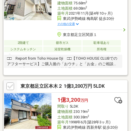
2
建物面積
75.68m
2
土地面積
69.08m
築年月
2021年11月(築4年10ヶ月)
東武伊勢崎線 梅島駅 徒歩20分
その他の交通
東京都足立区関原１
2階建て
都市ガス
駐車場あり
システムキッチン
浴室乾燥機
所有権
□□ Report from Toho House Oji □□【TOHO HOUSE CLUBでの
アフターサービス】ご購入後の「おウチ」と「お金」のご相談窓
口をご用意しております！・金利上昇時のリスクヘッジ、借換え
相談、繰上返済のタイミング、各種保険の見直し・・・etc・おウ
チの設備保証や定期点検、駆け付けサービス・・・etc購入前のタ
東京都足立区本木２ 1億3,200万円 5LDK
イミングは勿論、購入後のご不安につきましてもご相談可能で
す！まずはお気軽に現地をご覧下さいませ。物件の詳細につい
て、ご見学希望のお客様は下記番号までお気軽にご連絡下さい。
1億3,200
万円
お問い合わせ専用フリーダイヤル ： ０１２０－１０４－５７０
間取り
5LDK
2
建物面積
230.19m
2
土地面積
300.38m
築年月
1998年6月(築28年3ヶ月)
東武伊勢崎線 西新井駅 徒歩20分