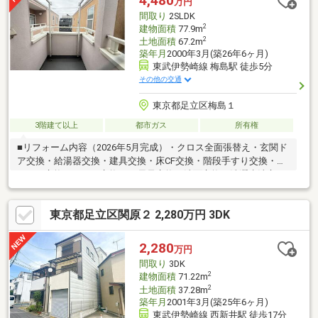
4,480
万円
◆ちょっとしたお買い物に「ローソンストア100足立栗原店」ま
間取り
2SLDK
で徒歩約3分！
2
建物面積
77.9m
2
土地面積
67.2m
築年月
2000年3月(築26年6ヶ月)
東武伊勢崎線 梅島駅 徒歩5分
その他の交通
東京都足立区梅島１
3階建て以上
都市ガス
所有権
■リフォーム内容（2026年5月完成）・クロス全面張替え・玄関ド
ア交換・給湯器交換・建具交換・床CF交換・階段手すり交換・キ
ッチン交換・トイレ交換×2・風呂交換・洗面交換・洗濯水洗交
換・リビング照明をダウンライトに変更
東京都足立区関原２ 2,280万円 3DK
2,280
万円
間取り
3DK
2
建物面積
71.22m
2
土地面積
37.28m
築年月
2001年3月(築25年6ヶ月)
東武伊勢崎線 西新井駅 徒歩17分