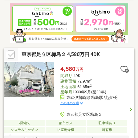
月々のお支払いは約11.3万円、管理費や修繕積立金、月極駐車場
賃料等を含めたトータルのお支払い額と比べると中古マンション
を検討中の方にもおすすめです。いつでもご覧頂けますのでメー
ル、お電話、見学予約からお気軽にお問合せ下さい。
東京都足立区梅島２ 4,580万円 4DK
4,580
万円
間取り
4DK
2
建物面積
72.97m
2
土地面積
61.65m
築年月
1993年9月(築33年)
東武伊勢崎線 梅島駅 徒歩7分
その他の交通
東京都足立区梅島２
2階建て
都市ガス
駐車場あり
システムキッチン
浴室乾燥機
所有権