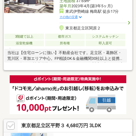
土地面積
37.65m
築年月
2023年4月(築3年5ヶ月)
東武伊勢崎線 梅島駅 徒歩17分
その他の交通
東京都足立区関原２
3階建て以上
都市ガス
システムキッチン
浴室乾燥機
所有権
即入居可
当社は【住宅ローンに強い】不動産会社です。足立区・葛飾区・
荒川区・草加エリア中心。FP相談OK＆金融機関30社以上と提携
し、頭金0円・諸費用込み・おまとめローンにも対応。初めての方
や、他社で住宅ローンが難しかった方も安心してご相談くださ
い。▼資料請求・内覧予約 受付中▼フリーダイヤル：0120-699-
295電話が苦手な方は【下記パンフレット内LINE】から相談も可
能です。
東京都足立区平野３ 4,680万円 3LDK