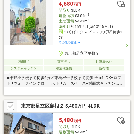
4,680
万円
間取り
3LDK
2
建物面積
83.84m
2
土地面積
94.42m
築年月
2016年4月(築10年5ヶ月)
つくばエクスプレス 六町駅 徒歩17
分
その他の交通
東京都足立区平野３
2階建て
都市ガス
駐車場あり
システムキッチン
浴室乾燥機
所有権
■平野小学校まで徒歩2分／東島根中学校まで徒歩4分■3LDK+ロフ
ト+ウォークインクローゼット+カースペース■対面式キッチンは
お料理をしながらご家族との会話を楽めます■食洗器付き・３口
グリル付きコンロ／浴室換気乾燥機・追焚機能付き■ポラスグル
ープにて無料でリフォームプラン作成いたします！徒歩2分の場所
東京都足立区島根２ 5,480万円 4LDK
に一ツ家第四公園もございますので、子育てファミリーにもオス
スメ物件ですのでここで新生活をスタートしてみませんか？少し
でもご興味がございましたら、お気軽にお問合せください♪
5,480
万円
間取り
4LDK
2
建物面積
94.4m