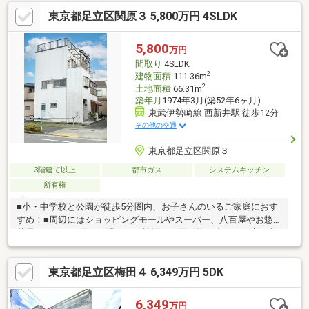
すっきりと保ちながら快適な生活を実現できます。交通アクセス
東京都足立区関原３ 5,800万円 4SLDK
も良好で、通勤・通学はもちろん、休日のお出かけにも便利な立
地です。住み心地と利便性を兼ね備えた住まいで、新しい生活を
始めてみませんか。実際の陽当たりや周辺環境など、写真だけで
5,800
万円
は伝わらない魅力をぜひ現地でご体感ください。
間取り
4SLDK
2
建物面積
111.36m
2
土地面積
66.31m
築年月
1974年3月(築52年6ヶ月)
東武伊勢崎線 西新井駅 徒歩12分
その他の交通
東京都足立区関原３
3階建て以上
都市ガス
システムキッチン
所有権
■小・中学校と公園が徒歩5分圏内、お子さんのいるご家庭におす
すめ！■周辺にはショッピングモールやスーパー、八百屋やお惣
菜屋さんなど、休日を過ごせる施設やお買い物が楽しいお店が点
在しています。■リフォーム履歴有＜2019年1月＞分電盤交換、ダ
ウンライト設置、建具交換、クロス全室貼替、フロアタイル貼
東京都足立区梅田４ 6,349万円 5DK
替、キッチン交換、ユニットバス交換、ハウスクリーニング等＜
2021年8月＞屋上・バルコニー等防水工事※契約不適合責任免責
（土地・建物）※私道持分なし
6,349
万円