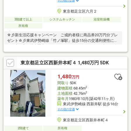
その他の交通
東京都足立区六月２
3階建て以上
システムキッチン
浴室乾燥機
所有権
☆彡新生活応援キャンペーン ご成約者様に商品券20万円分プレ
ゼント☆彡東武伊勢崎線「竹ノ塚駅」徒歩15分の交通利便性に優
れた本住宅。徒歩圏内にはスーパーやコンビニ、そして多くの公
園などがございますので住環境も良好です。2020年1月完成の綺
麗な住宅を是非一度お気軽にご見学くださいー TERASS 提携
東京都足立区西新井本町４ 1,480万円 5DK
住宅ローン ー 提携金利 『０．８４５％～』【がん保障特
約】【3大疾病保障・5つの重度慢性疾患保障・W入院サポート】
【一部繰上返済手数料 0円】etc◇◇◇◇◇TERASSは日経クロ
1,480
万円
ストレンド「未来の市場をつくる100社」に選出されております
間取り
5DK
◇◇◇◇◇
2
建物面積
68.45m
2
土地面積
42.76m
築年月
1983年10月(築42年11ヶ月)
東武伊勢崎線 西新井駅 徒歩16分
その他の交通
東京都足立区西新井本町４
2階建て
所有権