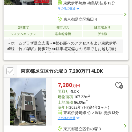
東武伊勢崎線 梅島駅 徒歩13分
その他の交通
東京都足立区梅田４
2階建て
都市ガス
駐車場あり
システムキッチン
浴室乾燥機
所有権
～ホームプラザ足立支店～■都心部へのアクセスもよい東武伊勢
崎線「竹ノ塚駅」徒歩7分♪■駐車場完備なので車でもお越し頂け
ます！■キッズエリア完備☆switchやプラレール、トランプなど…
お子様が楽しく過ごしていただけます♪■季節に合ったお茶・コー
ヒーをお出ししています！ぜひお気軽にご来店くださいませ
東京都足立区竹の塚３ 7,280万円 4LDK
■FP(ファイナンシャルプランナー)個別相談実施中！生涯のお金の
計算書（ライフプランニングシート）を無料で作成！ホームプラ
ザでは、不動産売買にも精通した経験豊富な「家計のホームドク
7,280
万円
ター」不動産FPがお客様の様々なお家購入のご不安、お悩み、ご
間取り
4LDK
相談に無料にて対応いたします。
2
建物面積
107.22m
2
土地面積
86.09m
築年月
2022年7月(築4年2ヶ月)
東武伊勢崎線 竹ノ塚駅 徒歩13分
その他の交通
東京都足立区竹の塚３