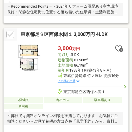
＝Recommended Points＝・2024年リフォーム履歴あり室内環境
良好・閑静な住宅街に位置する落ち着いた住環境・生活利便施設
が充実した良好な周辺環境・自転車・バイク置き場2か所あり※再
建築不可＝Life Information＝・足立区立西新井小学校 徒歩5
分・足立区立第五中学校 徒歩10分・アリオ西新
東京都足立区西保木間１ 3,000万円 4LDK
井 徒歩8分・ヨークプライス西新井店 徒歩4分急な
見学でも可能な限り対応させていただきます！ お電話もしく
は”見学予約する ”ボタンから日程調整いただけるとスムーズです♪
3,000
万円
赤色の見学予約ボタンから最短2分で完了！
間取り
4LDK
2
建物面積
81.98m
2
土地面積
86.19m
築年月
1983年1月(築43年8ヶ月)
東武伊勢崎線 竹ノ塚駅 徒歩16分
その他の交通
東京都足立区西保木間１
2階建て
都市ガス
駐車場あり
所有権
～弊社では無料オンライン相談を実施しております。お気軽にご
相談ください～ご見学希望の方は赤色『見学予約』から。資料請
求はオレンジ色『資料請求』をクリック。直接のお問い合わせは