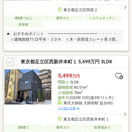
東京都足立区関原２
3階建て以上
都市ガス
システムキッチン
所有権
■ おすすめポイント ━━━━━━━━━━━━━・・・・・
○ 建物面積71.22平米・３ＤＫ ○ 木・鉄骨造スレート葺３階建
て戸建 ○ 和室２部屋 ○ カーポートはシャッター付（車種制限
有） ■ アクセス ━━━━━━━━━━━━━・・・・・ ○
東武伊勢崎線「西新井」駅 徒歩17分 現況測量面積/約35.11平米
東京都足立区西新井本町１ 5,499万円 3LDK
(宅地部分）、セットバック面積/0.72平米（2026年7月23日） ・上
記敷地図は仮測量図面を元に作成しており、確定図面ではありま
せん。 ・現況測量面積および寸周り間については、隣地境界立会
5,499
万円
等が未了のため、確定測量の結果増減する可能性があります
間取り
3LDK
2
建物面積
85.51m
2
土地面積
70m
築年月
2020年10月(築5年11ヶ月)
東武大師線 大師前駅 徒歩8分
その他の交通
東京都足立区西新井本町１
2階建て
都市ガス
駐車場あり