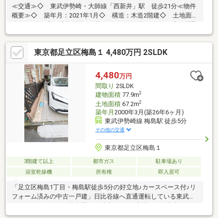
≪交通≫◇ 東武伊勢崎・大師線「西新井」駅 徒歩21分≪物件
概要≫◇ 築年月：2021年1月◇ 構造：木造2階建◇ 土地面
積：86.42㎡◇ 建物面積：1階 44.09㎡ 2階 40.99㎡◇ 間取
り：4LDK ◇ 駐車スペースあり（車種による）
東京都足立区梅島１ 4,480万円 2SLDK
4,480
万円
間取り
2SLDK
2
建物面積
77.9m
2
土地面積
67.2m
築年月
2000年3月(築26年6ヶ月)
東武伊勢崎線 梅島駅 徒歩5分
その他の交通
東京都足立区梅島１
3階建て以上
都市ガス
駐車場あり
浴室乾燥機
所有権
即入居可
「足立区梅島1丁目・梅島駅徒歩5分の好立地♪カースペース付♪リ
フォーム済みの中古一戸建」日比谷線へ直通運転している東武ス
カイツリーラインの梅島駅から徒歩5分の好立地にある梅島1丁目
の中古一戸建です。室内はリフォーム済み、カースペース付で