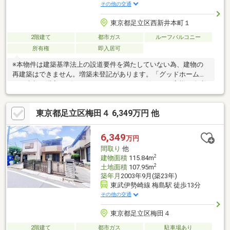
その他の交通
東京都足立区西新井本町１
2階建て
都市ガス
ルーフバルコニー
所有権
即入居可
※本物件は建築基準法上の設道要件を満たしていない為、建物の
再建築はできません。増築未登記があります。「グッドホーム」
は、売却や購入がゴールではなく、そこから始まるお客様の人生
をずっと支え続ける存在でありたいと願っています。住宅購入や
売却、相続などの多岐に関わる事、お気軽にご相談ください♪
東京都足立区梅田４ 6,349万円 他
6,349
万円
間取り
他
2
建物面積
115.84m
2
土地面積
107.95m
築年月
2003年9月(築23年)
東武伊勢崎線 梅島駅 徒歩13分
その他の交通
東京都足立区梅田４
2階建て
都市ガス
駐車場あり