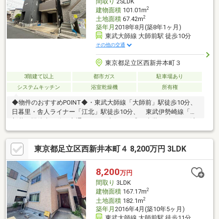
間取り
2SLDK
おります。
2
建物面積
101.01m
2
土地面積
67.42m
築年月
2018年8月(築8年1ヶ月)
東武大師線 大師前駅 徒歩10分
その他の交通
東京都足立区西新井本町３
3階建て以上
都市ガス
駐車場あり
システムキッチン
浴室乾燥機
所有権
◆物件のおすすめPOINT◆・東武大師線「大師前」駅徒歩10分、
日暮里・舎人ライナー「江北」駅徒歩10分、 東武伊勢崎線「西
新井」駅徒歩20分で交通アクセス良好です◎・内装リフォーム済
み◎きれいな部屋で新生活が送れます♪・２階のリビングはワンフ
ロアを贅沢に使った広々とした空間です！・ビルトインガレージ
東京都足立区西新井本町４ 8,200万円 3LDK
付き！・全居室収納付き！収納力の高い約3.5帖のウォークインク
ローゼットも付いてます◎◆周辺環境の特徴◆・「西新井小学
校」「第五中学校」が近くにあり、お子様の通学にも安心♪・スー
8,200
万円
パーやコンビニ、ドラッグストア、ホームセンターなど、買い物
間取り
3LDK
施設が徒歩圏内にあり住環境良好です◎
2
建物面積
167.17m
2
土地面積
182.1m
築年月
2016年4月(築10年5ヶ月)
東武大師線 大師前駅 徒歩11分