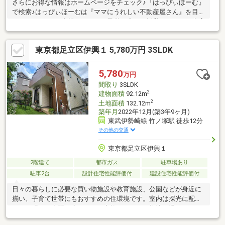
さらにお得な情報はホームページをチェック♪『はっぴぃほーむ』
で検索♪はっぴぃほーむは『ママにうれしい不動産屋さん』を目指
しております♪お客様からよく、子供が小さく授乳もあるので来店
できない…、うちの子は元気が有り余っておとなしく出来ないか
らゆっくり話を聞けない…、子供が多くて他のお客様に迷惑がか
東京都足立区伊興１ 5,780万円 3SLDK
かってしまうので…、などのお話を耳にします。そこではっぴぃ
ほーむではママさんがゆっくりお話が出来る店舗づくりにしてみ
ました♪小さなお子様がいても安心な授乳室兼ベビールーム♪大型
5,780
万円
キッズスペース♪アニメ好きなお子様の為に４９インチ液晶テレビ
間取り
3SLDK
♪を設置しております♪
2
建物面積
92.12m
2
土地面積
132.12m
築年月
2022年12月(築3年9ヶ月)
東武伊勢崎線 竹ノ塚駅 徒歩12分
その他の交通
東京都足立区伊興１
2階建て
都市ガス
駐車場あり
駐車2台
設計住宅性能評価付
建設住宅性能評価付
日々の暮らしに必要な買い物施設や教育施設、公園などが身近に
揃い、子育て世帯にもおすすめの住環境です。室内は採光に配慮
された明るい空間が広がり、ご家族それぞれが快適に過ごせるゆ
とりある間取りを採用。収納スペースも充実しており、住まいを