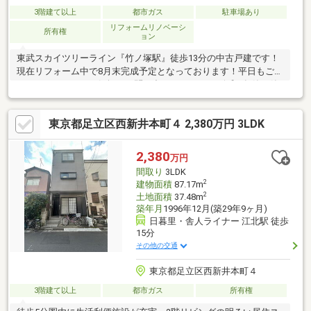
3階建て以上
都市ガス
駐車場あり
リフォームリノベーシ
所有権
ョン
東武スカイツリーライン『竹ノ塚駅』徒歩13分の中古戸建です！
現在リフォーム中で8月末完成予定となっております！平日もご覧
いただけますのでお気軽にお問い合わせください♪令和4年築の築
浅4LDK・全室6帖以上・LDK17.5帖以上・何とウッドデッキま
で！ビルドインガレージに加えてルーフ付き駐輪場もあり、雨風
東京都足立区西新井本町４ 2,380万円 3LDK
にも強く屋内だけでなく屋外も広々スペースを活用できる新築に
も見劣りしない魅力的なお家です♪南側隣地と少し距離を置いた設
計となっており、日当たり・風通し共に良好♪交通面でも『竹ノ塚
2,380
万円
駅』は足立区の交通の要所『北千住駅』まで約10分とアクセス良
間取り
3LDK
好です♪ぜひご検討ください♪
2
建物面積
87.17m
2
土地面積
37.48m
築年月
1996年12月(築29年9ヶ月)
日暮里・舎人ライナー 江北駅 徒歩
15分
その他の交通
東京都足立区西新井本町４
3階建て以上
都市ガス
所有権