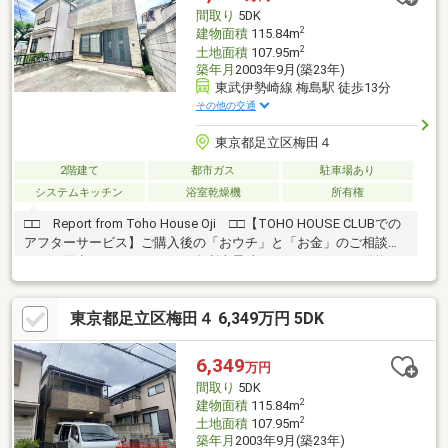
間取り
5DK
2
建物面積
115.84m
2
土地面積
107.95m
築年月
2003年9月(築23年)
東武伊勢崎線 梅島駅 徒歩13分
その他の交通
東京都足立区梅田４
2階建て
都市ガス
駐車場あり
システムキッチン
浴室乾燥機
所有権
□□ Report from Toho House Oji □□【TOHO HOUSE CLUBでの
アフターサービス】ご購入後の「おウチ」と「お金」のご相談窓
口をご用意しております！・金利上昇時のリスクヘッジ、借換え
相談、繰上返済のタイミング、各種保険の見直し・・・etc・おウ
チの設備保証や定期点検、駆け付けサービス・・・etc購入前のタ
東京都足立区梅田４ 6,349万円 5DK
イミングは勿論、購入後のご不安につきましてもご相談可能で
す！まずはお気軽に現地をご覧下さいませ。物件の詳細につい
て、ご見学希望のお客様は下記番号までお気軽にご連絡下さい。
6,349
万円
お問い合わせ専用フリーダイヤル ： ０１２０－６６１－０４０
間取り
5DK
2
建物面積
115.84m
2
土地面積
107.95m
築年月
2003年9月(築23年)