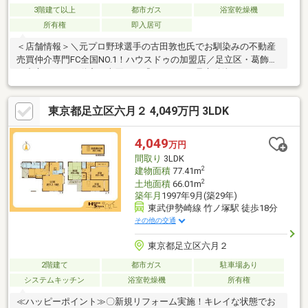
3階建て以上
都市ガス
浴室乾燥機
所有権
即入居可
＜店舗情報＞＼元プロ野球選手の古田敦也氏でお馴染みの不動産
売買仲介専門FC全国NO.1！ハウスドゥの加盟店／足立区・葛飾区
を中心とした不動産の売買なら『ハウスドゥ足立綾瀬』のスタッ
フにお任せください♪知識・経験豊富なスタッフ＆元気いっぱいの
スタッフがタッグを組んでお客様を真心サポート！お客様1人1人
東京都足立区六月２ 4,049万円 3LDK
のご要望に合わせて丁寧で最適なご提案をさせていただきます。
キッズスペース・駐車場完備店内広々！お子様連れのお客様も安
心して、物件探しをご相談いただけます。この機会に、ぜひ来
4,049
万円
店・案内予約をしてください。スタッフ全員、心よりお待ちして
間取り
3LDK
おります。
2
建物面積
77.41m
2
土地面積
66.01m
築年月
1997年9月(築29年)
東武伊勢崎線 竹ノ塚駅 徒歩18分
その他の交通
東京都足立区六月２
2階建て
都市ガス
駐車場あり
システムキッチン
浴室乾燥機
所有権
≪ハッピーポイント≫〇新規リフォーム実施！キレイな状態でお