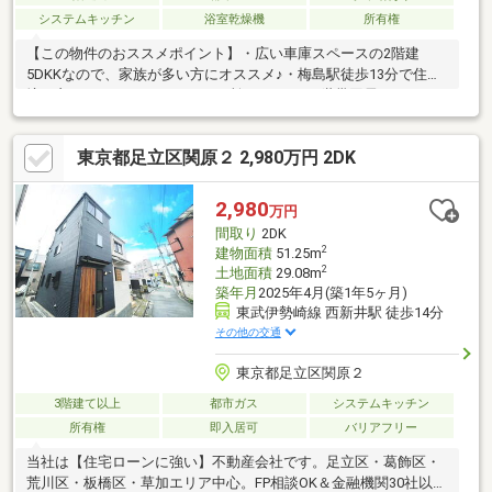
システムキッチン
浴室乾燥機
所有権
【この物件のおススメポイント】・広い車庫スペースの2階建
5DKKなので、家族が多い方にオススメ♪・梅島駅徒歩13分で住環
境の良いエリア♪・キッチン2ヵ所あるので、2世帯同居でもOK♪・
閑静な住宅街で、小学校も目の前なので、子育て世帯も安心の立
地♪―住宅ローンに強い弊社にお任せください―貴方にとって最も
東京都足立区関原２ 2,980万円 2DK
金利が安い金融機関をご提案！他社様で断られた方も大歓迎！―
ご案内希望のお客様はお気軽にどうぞ―※お電話の場合：
TEL:0120-390-220(通話無料)※見学ご希望の場合：赤色の【見学予
2,980
万円
約する】ボタンから最短2分で内覧確定可能
間取り
2DK
2
建物面積
51.25m
2
土地面積
29.08m
築年月
2025年4月(築1年5ヶ月)
東武伊勢崎線 西新井駅 徒歩14分
その他の交通
東京都足立区関原２
3階建て以上
都市ガス
システムキッチン
所有権
即入居可
バリアフリー
当社は【住宅ローンに強い】不動産会社です。足立区・葛飾区・
荒川区・板橋区・草加エリア中心。FP相談OK＆金融機関30社以上