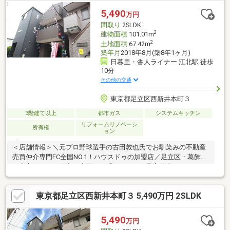
せください。
5,490
万円
間取り
2SLDK
2
建物面積
101.01m
2
土地面積
67.42m
築年月
2018年8月(築8年1ヶ月)
日暮里・舎人ライナー 江北駅 徒歩
10分
その他の交通
東京都足立区西新井本町３
3階建て以上
都市ガス
システムキッチン
リフォームリノベーシ
所有権
ョン
＜店舗情報＞＼元プロ野球選手の古田敦也氏でお馴染みの不動産
売買仲介専門FC全国NO.1！ハウスドゥの加盟店／足立区・葛飾区
を中心とした不動産の売買なら『ハウスドゥ足立綾瀬』のスタッ
フにお任せください♪知識・経験豊富なスタッフ＆元気いっぱいの
スタッフがタッグを組んでお客様を真心サポート！お客様1人1人
東京都足立区西新井本町３ 5,490万円 2SLDK
のご要望に合わせて丁寧で最適なご提案をさせていただきます。
キッズスペース・駐車場完備店内広々！お子様連れのお客様も安
心して、物件探しをご相談いただけます。この機会に、ぜひ来
5,490
万円
店・案内予約をしてください。スタッフ全員、心よりお待ちして