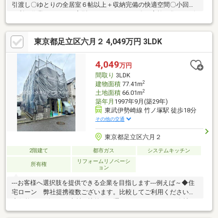
引渡し〇ゆとりの全居室６帖以上＋収納完備の快適空間〇小回り
が利き作業しやすいＬ字型システムキッチン〇ご家族が集うリビ
ング・３面採光で風通り良好〇季節ものの収納にも便利な約５帖
の屋根裏収納完備〇２部屋から出入り可能で開放的なＬ字型バル
東京都足立区六月２ 4,049万円 3LDK
コニー≪周辺環境≫〇東武伊勢崎線『竹ノ塚』駅徒歩１８分・徒
歩２分『ビッグ・エー』・徒歩５分『ローソン』 『ス
ギドラッグ』・徒歩７分『マミーマート』住まい探し、住宅ロー
4,049
万円
ン、お住み替えのご相談もお気軽に！予約なしのご来店・お電話
間取り
3LDK
での対応も承っております。
2
建物面積
77.41m
2
土地面積
66.01m
築年月
1997年9月(築29年)
東武伊勢崎線 竹ノ塚駅 徒歩18分
その他の交通
東京都足立区六月２
2階建て
都市ガス
システムキッチン
リフォームリノベーシ
所有権
ョン
---お客様へ選択肢を提供できる企業を目指します---例えば～◆住
宅ローン 弊社提携複数ございます。比較してご利用ください。
◆価格・デザイン・素材を比較して選べます。リフォーム会社を
特徴ごとにご紹介いたします。※何社ご紹介しても料金はいただ