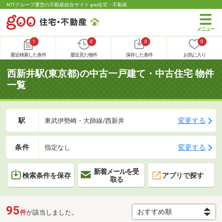
NTTグループ運営の不動産総合サイト goo住宅・不動産
1
0
0
0
最近検索した条件
最近見た物件
保存した条件
お気に入り
西新井駅(東京都)の中古一戸建て・中古住宅 物件
一覧
駅
変更する
東武伊勢崎・大師線/西新井
条件
変更する
指定なし
新着メールを受
検索条件を保存
アプリで探す
取る
95
件
が該当しました。