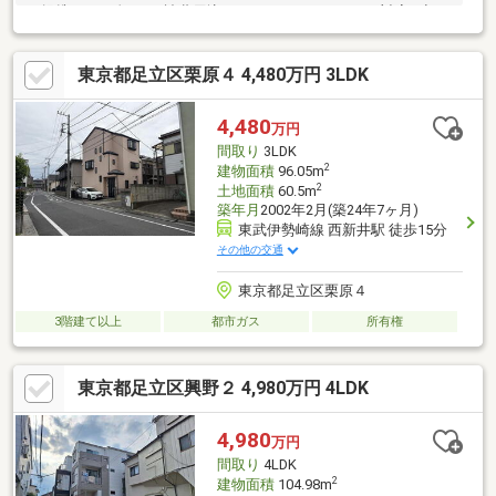
と提携し、頭金0円・諸費用込み・おまとめローンにも対応。初め
ての方や、他社で住宅ローンが難しかった方も安心してご相談く
ださい。▼資料請求・内覧予約 受付中▼フリーダイヤル：0120-
東京都足立区栗原４ 4,480万円 3LDK
699-295電話が苦手な方は【下記パンフレット内LINE】から相談も
可能です。
4,480
万円
間取り
3LDK
2
建物面積
96.05m
2
土地面積
60.5m
築年月
2002年2月(築24年7ヶ月)
東武伊勢崎線 西新井駅 徒歩15分
その他の交通
東京都足立区栗原４
3階建て以上
都市ガス
所有権
東京都足立区興野２ 4,980万円 4LDK
4,980
万円
間取り
4LDK
2
建物面積
104.98m