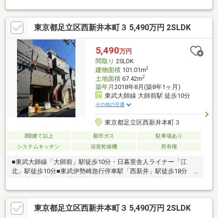
ての方や、他社で住宅ローンが難しかった方も安心してご相談く
ださい。▼資料請求・内覧予約 受付中▼フリーダイヤル：0120-
東京都足立区西新井本町３ 5,490万円 2SLDK
699-295電話が苦手な方は【下記パンフレット内LINE】から相談も
可能です。
5,490
万円
間取り
2SLDK
2
建物面積
101.01m
2
土地面積
67.42m
築年月
2018年8月(築8年1ヶ月)
東武大師線 大師前駅 徒歩10分
その他の交通
東京都足立区西新井本町３
3階建て以上
都市ガス
駐車場あり
システムキッチン
浴室乾燥機
所有権
■東武大師線「大師前」駅徒歩10分・日暮里舎人ライナー「江
北」駅徒歩10分■東武伊勢崎急行停車駅「西新井」駅徒歩18分 3
路線利用可能■西新井小学校まで約500ｍ 第五中学校まで約240
ｍでお子様の通学も安心■室内リフォーム（2026年7月完了）キッ
チン（浄水器付き水栓・ガスコンロ）・トイレ（温水洗浄便
東京都足立区西新井本町３ 5,490万円 2SLDK
座）・壁・天井（クロス貼替）・室内ハウスクリーニング物件の
ご見学・詳細は、担当澤本（さわもと）までお気軽にお問い合わ