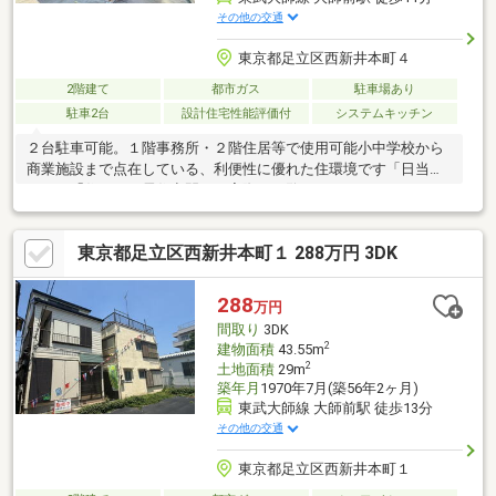
その他の交通
東京都足立区西新井本町４
2階建て
都市ガス
駐車場あり
駐車2台
設計住宅性能評価付
システムキッチン
２台駐車可能。１階事務所・２階住居等で使用可能小中学校から
商業施設まで点在している、利便性に優れた住環境です「日当た
り」や「住まいの居住空間」を実際にご覧下さい
東京都足立区西新井本町１ 288万円 3DK
288
万円
間取り
3DK
2
建物面積
43.55m
2
土地面積
29m
築年月
1970年7月(築56年2ヶ月)
東武大師線 大師前駅 徒歩13分
その他の交通
東京都足立区西新井本町１