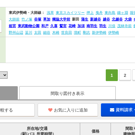
東武伊勢崎・大師線：
浅草
東京スカイツリー
押上
曳舟
東向島
鐘ヶ淵
堀
大師前
竹ノ塚
谷塚
草加
獨協大学前
新田
蒲生
新越谷
越谷
北越谷
大袋
姫宮
東武動物公園
和戸
久喜
鷲宮
花崎
加須
南羽生
羽生
川俣
茂林寺前
野州山辺
韮川
太田
細谷
木崎
世良田
境町
剛志
新伊勢崎
伊勢崎
1
2
間取り図付き表示
お気に入りに追加
資料請求
所在地/交通
間取
価格
（駅/バス 所要時間）
建物面