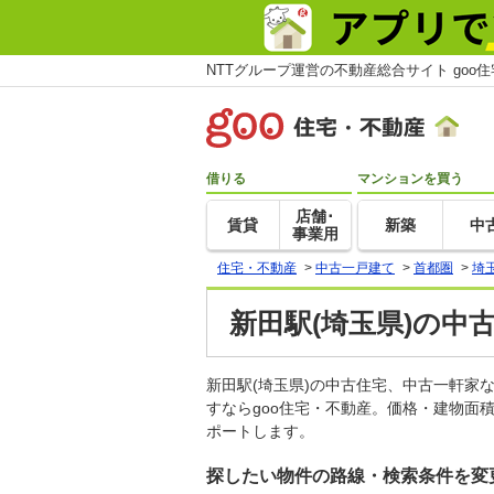
NTTグループ運営の不動産総合サイト goo
借りる
マンションを買う
店舗･
賃貸
新築
中
事業用
住宅・不動産
>
中古一戸建て
>
首都圏
>
埼
新田駅(埼玉県)の中
新田駅(埼玉県)の中古住宅、中古一軒
すならgoo住宅・不動産。価格・建物面
ポートします。
探したい物件の路線・検索条件を変