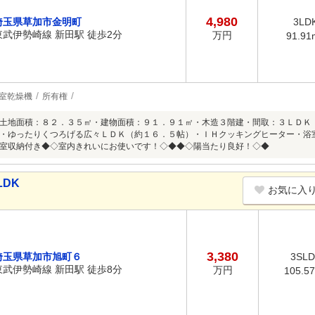
4,980
埼玉県草加市金明町
3LD
東武伊勢崎線 新田駅 徒歩2分
万円
91.91
室乾燥機
所有権
土地面積：８２．３５㎡・建物面積：９１．９１㎡・木造３階建・間取：３ＬＤＫ
・ゆったりくつろげる広々ＬＤＫ（約１６．５帖）・ＩＨクッキングヒーター・浴
室収納付き◆◇室内きれいにお使いです！◇◆◆◇陽当たり良好！◇◆
LDK
お気に入
3,380
埼玉県草加市旭町６
3SL
東武伊勢崎線 新田駅 徒歩8分
万円
105.5