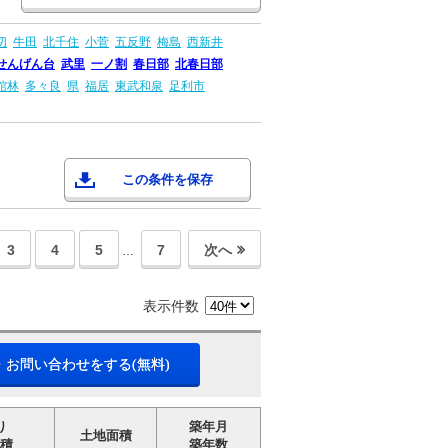
切
牛田
北千住
小菅
五反野
梅島
西新井
せんげん台
武里
一ノ割
春日部
北春日部
館林
多々良
県
福居
東武和泉
足利市
この条件を保存
3
4
5
7
次へ
…
表示件数
・お問い合わせをする(無料)
り
築年月
土地面積
積
築年数