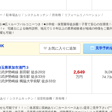
ー
駐車場あり
システムキッチン
所有権
リフォームリノベーション
街♪■広々ルーフバルコニーつき！■小学校・保育園等徒歩圏！子育て安心の住環境
！○ 宅建士による物件説明、地元で１０年以上の業界経験者が地域の特徴をご案
曜も可能！
DK
見学予約
お気に入りに追加
埼玉県草加市清門３
2,649
東武伊勢崎線 新田駅 徒歩20分
3LD
東武伊勢崎線 蒲生駅 徒歩33分
万円
74.73
東武伊勢崎線 獨協大学前駅 徒歩33分
あり
システムキッチン
浴室乾燥機
所有権
も可能です！！～〇各居室に収納あり♪〇カースペースあり♪是非ご見学下さい(^^)◆◆◆