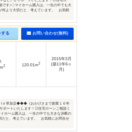
FPなど）がサポートいたします！◎住宅ロー
能です♪◇マイホーム購入は、一生の中でも大
が何より大切だと、考えています。 お気軽
をする
お問い合わせ(無料)
2015年3月
K
2
(築11年6ヶ
120.01m
2
7m
月)
 i o 草加店◆◆◆《おかげさまで創業１６年
がサポートいたします！◎住宅ローンご相談く
マイホーム購入は、一生の中でも大きな決断の
切だと、考えています。 お気軽にお問合せ