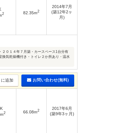
2014年7月
K
2
(築12年2ヶ
82.35m
2
m
月)
・２０１４年７月築・カースペース1台分有
室換気乾燥機付き・トイレ２か所あり・温水
お問い合わせ(無料)
りに追加
DK
2017年6月
2
66.08m
2
(築9年3ヶ月)
7m