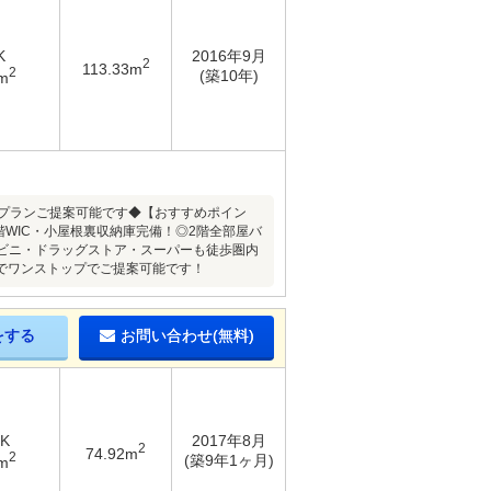
K
2016年9月
2
113.33m
2
(築10年)
m
プランご提案可能です◆【おすすめポイン
階WIC・小屋根裏収納庫完備！◎2階全部屋バ
ビニ・ドラッグストア・スーパーも徒歩圏内
でワンストップでご提案可能です！
をする
お問い合わせ(無料)
DK
2017年8月
2
74.92m
2
(築9年1ヶ月)
m