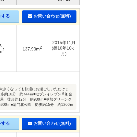
をする
お問い合わせ(無料)
2015年11月
K
2
(築10年10ヶ
137.93m
2
m
月)
大きくなっても快適にお過ごしいただけま
約10分 約744ｍ■セブンイレブン草加金
局 徒歩約12分 約930ｍ■草加グリーンク
00ｍ■清門北公園 徒歩約15分 約1200ｍ
をする
お問い合わせ(無料)