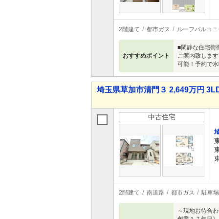
2階建て
都市ガス
ルーフバルコニ
■閑静な住宅街
おすすめポイント
ご案内致します
可能！予約で水
埼玉県草加市清門３ 2,649万円 3L
中古住宅
2階建て
南道路
都市ガス
駐車場
～現地お待合わせ