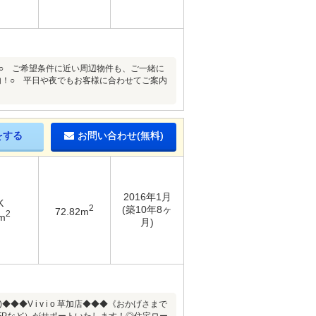
！○ ご希望条件に近い周辺物件も、ご一緒に
内！○ 平日や夜でもお客様に合わせてご案内
をする
お問い合わせ(無料)
2016年1月
K
2
(築10年8ヶ
72.82m
2
m
月)
V i v i o 草加店◆◆◆《おかげさまで