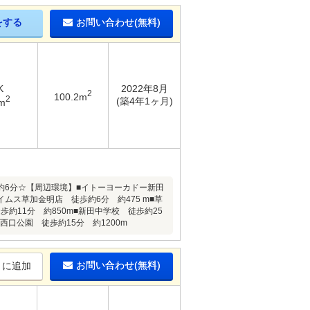
をする
お問い合わせ(無料)
K
2022年8月
2
100.2m
2
(築4年1ヶ月)
m
約6分☆【周辺環境】■イトーヨーカドー新田
イムス草加金明店 徒歩約6分 約475 m■草
歩約11分 約850m■新田中学校 徒歩約25
西口公園 徒歩約15分 約1200m
お問い合わせ(無料)
りに追加