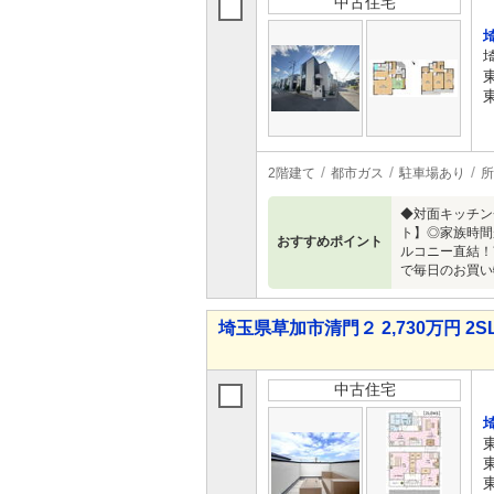
中古住宅
2階建て
都市ガス
駐車場あり
所
◆対面キッチン
ト】◎家族時間
おすすめポイント
ルコニー直結！
で毎日のお買い
埼玉県草加市清門２ 2,730万円 2S
中古住宅