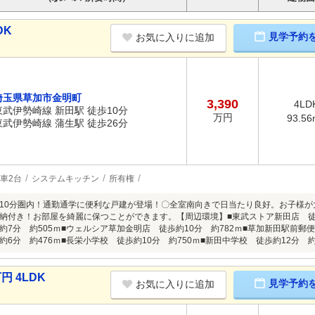
DK
見学予約
お気に入りに追加
埼玉県草加市金明町
3,390
4LD
東武伊勢崎線 新田駅 徒歩10分
万円
93.56
東武伊勢崎線 蒲生駅 徒歩26分
車2台
システムキッチン
所有権
10分圏内！通勤通学に便利な戸建が登場！〇全室南向きで日当たり良好。お子様が
納付き！お部屋を綺麗に保つことができます。【周辺環境】■東武ストア新田店 徒歩
約7分 約505ｍ■ウェルシア草加金明店 徒歩約10分 約782ｍ■草加新田駅前郵便
6分 約476ｍ■長栄小学校 徒歩約10分 約750ｍ■新田中学校 徒歩約12分 約9
円 4LDK
見学予約
お気に入りに追加