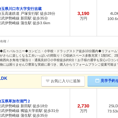
埼玉県川口市大字安行吉蔵
3,190
埼玉高速鉄道 戸塚安行駅 徒歩28分
4LD
東武伊勢崎線 新田駅 徒歩35分
万円
100.6
東武伊勢崎線 蒲生駅 徒歩3.6km
有権
◆広々バルコニー◆コンビニ・小学校・ドラッグストア徒歩10分圏内◆リフォーム
がさらに楽しくなる工夫いっぱいの間取り！◎収納スペース多数充実！1階SIC、2
南西向き角地で陽当り・通風良好◎小学校徒歩約6分！お子様の通学も安心♪◎コン
物には困りません◎豊富な実績に基づき、購入からリフォームプランご提案可能ま
LDK
見学予約
お気に入りに追加
埼玉県草加市清門２
2,730
東武伊勢崎線 新田駅 徒歩18分
2SL
東武伊勢崎線 獨協大学前駅 徒歩31分
万円
73.53
東武伊勢崎線 蒲生駅 徒歩35分