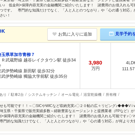
～東京都・埼玉県・千葉県で販売実績多数～経験豊富なエージェントと提携業者（
い♪ 低金利×保障内容充実の金融機関ご紹介いたします！ 諸費用のお借入れも可
つです。 専門的な知識だけでなく、「人と人とのつながり」や「心の通う対応」
さい！
DK
見学予約
お気に入りに追加
埼玉県草加市青柳７
ＪＲ武蔵野線 越谷レイクタウン駅 徒歩34
3,980
4LD
分
万円
111.5
東武伊勢崎線 新田駅 徒歩32分
東武伊勢崎線 獨協大学前駅 徒歩35分
あり
駐車2台
システムキッチン
オール電化
浴室乾燥機
所有権
も可能です！！～〇SICやWICなど収納充実♪〇２０帖の広々リビング♪◆◆◆V i v
埼玉県・千葉県で販売実績多数～経験豊富なエージェントと提携業者（FPなど）
利×保障内容充実の金融機関ご紹介いたします！ 諸費用のお借入れも可能です♪◇
専門的な知識だけでなく、「人と人とのつながり」や「心の通う対応」が何より大