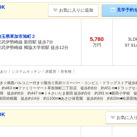
DK
見学予約
お気に入りに追加
埼玉県草加市旭町２
5,780
3LD
東武伊勢崎線 新田駅 徒歩7分
万円
97.91
東武伊勢崎線 獨協大学前駅 徒歩12分
あり
システムキッチン
床暖房
所有権
き☆南面バルコニー付き☆陽当り良好☆スーパー・コンビニ・ドラッグストア徒歩
約463 m■ファミリーマート草加旭町二丁目店 徒歩約6分 約451 m■ドラッグセ
 徒歩約6分 約447 m■ＪＡさいたま新田 徒歩約5分 約391 m ■新田小学校 徒
■新田幼稚園 徒歩約14分 約1100m■あさひ保育園 徒歩約8分 約620m■松原団地
DK
お気に入