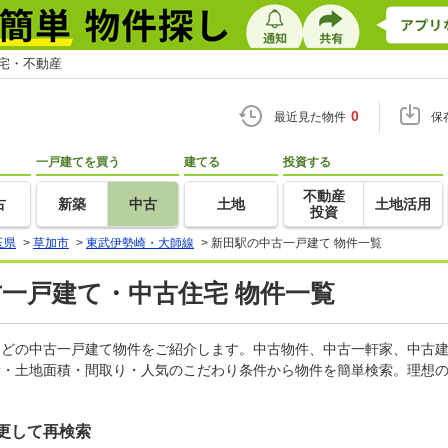
住宅・不動産
0
最近見た物件
保
一戸建てを買う
建てる
投資する
不動産
古
新築
中古
土地
土地活用
投資
玉県
>
草加市
>
東武伊勢崎・大師線
>
新田駅の中古一戸建て 物件一覧
古一戸建て・中古住宅 物件一覧
家などの中古一戸建て物件をご紹介します。中古物件、中古一軒家、中古
積・土地面積・間取り・人気のこだわり条件から物件を簡単検索。理想の
更して再検索