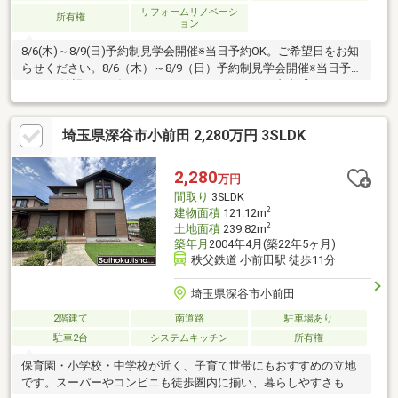
リフォームリノベーシ
所有権
ョン
8/6(木)～8/9(日)予約制見学会開催※当日予約OK。ご希望日をお知
らせください。8/6（木）～8/9（日）予約制見学会開催※当日予約
OK。ご希望日をお知らせください。●リフォーム内容【リフォー
ム内容】・シロアリ防除工事（施工より5年保証）・キッチン交
換・お風呂交換・洗面台交換・トイレ交換※2か所・駐車場拡大・
埼玉県深谷市小前田 2,280万円 3SLDK
和室を洋室変更●間取り・駐車５DK、駐車2台可能●周辺施設・ベ
イシア花園店様まで約1400m（徒歩約18分）・ミニストップ小前
田店様まで約750ｍ（徒歩約10分）・深谷市立花園小学校まで約
2,280
万円
1400ｍ（徒歩約1
間取り
3SLDK
2
建物面積
121.12m
2
土地面積
239.82m
築年月
2004年4月(築22年5ヶ月)
秩父鉄道 小前田駅 徒歩11分
埼玉県深谷市小前田
2階建て
南道路
駐車場あり
駐車2台
システムキッチン
所有権
保育園・小学校・中学校が近く、子育て世帯にもおすすめの立地
です。スーパーやコンビニも徒歩圏内に揃い、暮らしやすさも魅