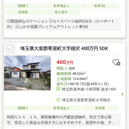
2階建て
駐車場あり
駐車2台
所有権
即入居可
◎開放的なロケーション ◎カースペース縦列2台分（カーポート
付） ◎ふかや花園プレミアムアウトレット車5分
埼玉県大里郡寄居町大字桜沢 400万円 5DK
400
万円
間取り
5DK
2
建物面積
48.02m
2
土地面積
124.84m
築年月
1981年7月(築45年2ヶ月)
秩父鉄道本線 小前田駅 徒歩14分
埼玉県大里郡寄居町大字桜沢
2階建て
駐車場あり
所有権
利回り１４．１％、満室稼働中の戸建賃貸物件。売主で安心取
引。安定した収益を目指す方におすすめです。賃貸中の為、すぐ
に家賃収入が得られます！不動産投資が初めての方にお勧め。