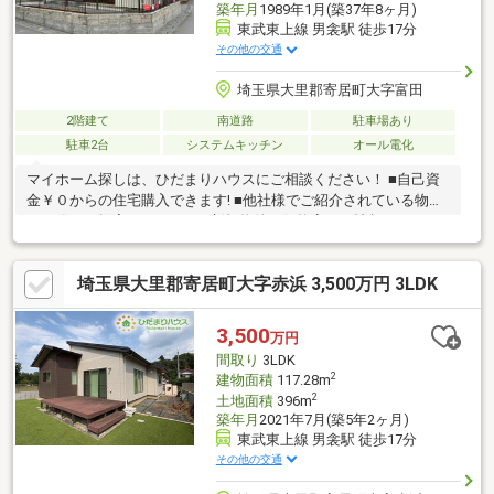
築年月
1989年1月(築37年8ヶ月)
東武東上線 男衾駅 徒歩17分
その他の交通
埼玉県大里郡寄居町大字富田
2階建て
南道路
駐車場あり
駐車2台
システムキッチン
オール電化
マイホーム探しは、ひだまりハウスにご相談ください！ ■自己資
金￥０からの住宅購入できます! ■他社様でご紹介されている物件
も一緒にご提案できます。 ■新規物件・価格変更の情報がとても
スピーディーです。 ■インターネット非公開の物件もご紹介可能
です。 ■ご希望の方にはメールでのやりとりだけで大丈夫です。
埼玉県大里郡寄居町大字赤浜 3,500万円 3LDK
■お忙しいときは現地待合せ＆現地解散できます。 ■平日のご見学
希望大歓迎です! ■住宅ローンアドバイザーが銀行手続きをお手伝
い致します。
3,500
万円
間取り
3LDK
2
建物面積
117.28m
2
土地面積
396m
築年月
2021年7月(築5年2ヶ月)
東武東上線 男衾駅 徒歩17分
その他の交通