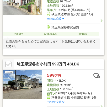
2
建物面積
92.73m
2
土地面積
120.62m
築年月
1982年3月(築44年6ヶ月)
秩父鉄道本線 桜沢駅 徒歩11分
その他の交通
埼玉県深谷市武蔵野
2階建て
駐車場あり
所有権
近隣の物件もまとめてご案内致します！お気軽にお問い合わせく
ださい。
埼玉県深谷市小前田 599万円 4SLDK
599
万円
間取り
4SLDK
2
建物面積
93.96m
2
土地面積
150.68m
築年月
1989年12月(築36年9ヶ月)
秩父鉄道本線 小前田駅 徒歩16分
その他の交通