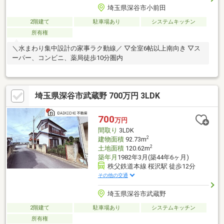
埼玉県深谷市小前田
2階建て
駐車場あり
システムキッチン
所有権
＼水まわり集中設計の家事ラク動線／ ▽全室6帖以上南向き ▽ス
ーパー、コンビニ、薬局徒歩10分圏内
埼玉県深谷市武蔵野 700万円 3LDK
700
万円
間取り
3LDK
2
建物面積
92.73m
2
土地面積
120.62m
築年月
1982年3月(築44年6ヶ月)
秩父鉄道本線 桜沢駅 徒歩12分
その他の交通
埼玉県深谷市武蔵野
2階建て
駐車場あり
システムキッチン
所有権