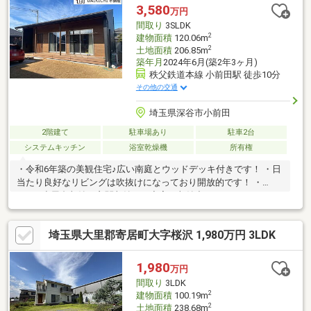
3,580
万円
間取り
3SLDK
2
建物面積
120.06m
2
土地面積
206.85m
築年月
2024年6月(築2年3ヶ月)
秩父鉄道本線 小前田駅 徒歩10分
その他の交通
埼玉県深谷市小前田
2階建て
駐車場あり
駐車2台
システムキッチン
浴室乾燥機
所有権
・令和6年築の美観住宅♪広い南庭とウッドデッキ付きです！ ・日
当たり良好なリビングは吹抜けになっており開放的です！ ・
WIC、小屋裏収納、玄関収納など充実の収納力♪
埼玉県大里郡寄居町大字桜沢 1,980万円 3LDK
1,980
万円
間取り
3LDK
2
建物面積
100.19m
2
土地面積
238.68m