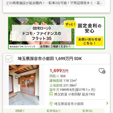
どの商業施設が徒歩圏内！・駐車2台可能！▽周辺環境☆ミ・花
園小学校 徒歩18分(約1400ｍ)・花園中学校 徒歩7分(約500
ｍ)・アバンセ花園店 徒歩9分(約650ｍ)・セブンイレブン深谷小
前田店 徒歩10分(約750ｍ)□■住宅ローン無料相談■□・年収が低
い、勤続年数が短い方・車、カード類等のローンがある方・過去
に支払いの遅れがあった方・シングルマザー、外国籍の方 等々
住宅ローン詳しい経験豊富なスタッフが、お客様にピッタリなご
提案をさせていただきます！
埼玉県深谷市小前田 1,699万円 5DK
1,699
万円
間取り
5DK
2
建物面積
118.12m
2
土地面積
231.58m
築年月
1989年8月(築37年1ヶ月)
秩父鉄道 小前田駅 徒歩19分
埼玉県深谷市小前田
2階建て
駐車場あり
駐車2台