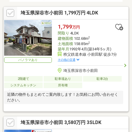
埼玉県深谷市小前田 1,799万円 4LDK
1,799
万円
間取り
4LDK
2
建物面積
102.68m
2
土地面積
158.85m
築年月
1992年4月(築34年5ヶ月)
秩父鉄道本線 小前田駅 徒歩7分
その他の交通
パノラマあり
埼玉県深谷市小前田
2階建て
駐車場あり
駐車2台
システムキッチン
所有権
近隣の物件もまとめてご案内致します！お気軽にお問い合わせく
ださい。
埼玉県深谷市小前田 3,580万円 3SLDK