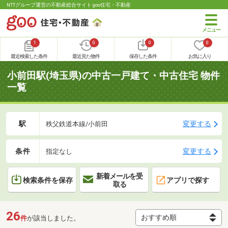
NTTグループ運営の不動産総合サイト goo住宅・不動産
1
0
0
0
最近検索した条件
最近見た物件
保存した条件
お気に入り
小前田駅(埼玉県)の中古一戸建て・中古住宅 物件
一覧
駅
変更する
秩父鉄道本線/小前田
条件
変更する
指定なし
新着メールを受
検索条件を保存
アプリで探す
取る
26
件
が該当しました。