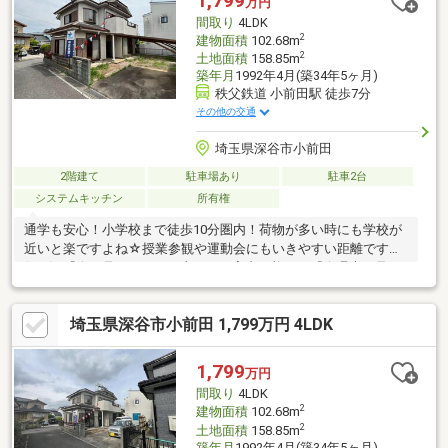
1,799
万円
的なご相談も可能です。(株)三丁目不動産【048-578-4822】深谷
間取り
4LDK
市小前田408-3
2
建物面積
102.68m
2
土地面積
158.85m
築年月
1992年4月(築34年5ヶ月)
秩父鉄道 小前田駅 徒歩7分
その他の交通
埼玉県深谷市小前田
2階建て
駐車場あり
駐車2台
システムキッチン
所有権
通学も安心！小学校まで徒歩10分圏内！荷物が多い時にも学校が
近いと楽ですよね☆授業参観や運動会にもいきやすい距離です
(*^^*)■『今日見てみたい』当日のご案内可能です『今週末に見て
みたい』などのご予約もお電話ください！比較のため近隣・同条
件などの物件もまとめてご紹介させていただき、ご購入頂いたお
埼玉県深谷市小前田 1,799万円 4LDK
客様から大変ご好評をいただいております！■難しいイメージの
ある住宅ローンは、経験のあるスタッフが丁寧にお手伝いします
のでご安心ください！お客様に1番の住宅ローンをご提案いたしま
1,799
万円
す！ ■360°パノラマ画像でＷＥＢ内覧会24Ｈ開催中です！
間取り
4LDK
2
建物面積
102.68m
2
土地面積
158.85m
築年月
1992年4月(築34年5ヶ月)