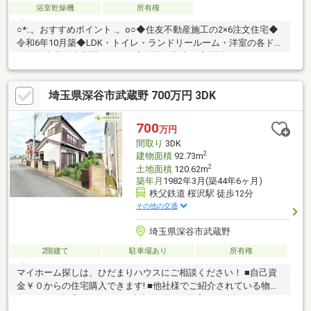
浴室乾燥機
所有権
○*:.。おすすめポイント .。o○◆住友不動産施工の2×6注文住宅◆
令和6年10月築◆LDK・トイレ・ランドリールーム・洋室の各ドア
は天然木利用◆玄関ドアには寒冷地仕様◆全窓 樹脂サッシ・ペア
ガラス◆電動シャッター◆天井高2.7ｍ◆カースペース2台分（車
種による）ございます◆各居室に収納スペース有
埼玉県深谷市武蔵野 700万円 3DK
700
万円
間取り
3DK
2
建物面積
92.73m
2
土地面積
120.62m
築年月
1982年3月(築44年6ヶ月)
秩父鉄道 桜沢駅 徒歩12分
その他の交通
埼玉県深谷市武蔵野
2階建て
駐車場あり
所有権
マイホーム探しは、ひだまりハウスにご相談ください！ ■自己資
金￥０からの住宅購入できます! ■他社様でご紹介されている物件
も一緒にご提案できます。 ■新規物件・価格変更の情報がとても