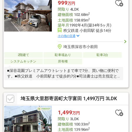
999
万円
間取り
4LDK
2
建物面積
102.68m
2
土地面積
158.85m
築年月
1992年4月(築34年5ヶ月)
秩父鉄道 小前田駅 徒歩14分
その他の交通
埼玉県深谷市小前田
2階建て
駐車場あり
駐車2台
システムキッチン
所有権
■深谷花園プレミアムアウトレットまで車で7分、買い物に便利で
す。■秩父鉄道 小前田駅まで徒歩約7分■司法書士は売主指定と
なります。■現況販売での価格です。
埼玉県大里郡寄居町大字富田 1,499万円 3LDK
1,499
万円
間取り
3LDK
2
建物面積
100.33m
2
土地面積
139.96m