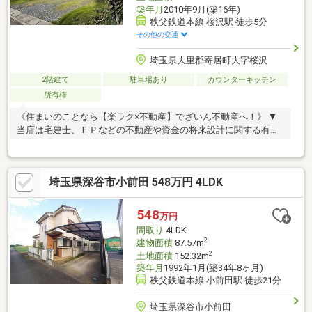
築年月
2010年9月(築16年)
秩父鉄道本線 桜沢駅 徒歩5分
その他の交通
埼玉県大里郡寄居町大字桜沢
2階建て
駐車場あり
カウンターキッチン
所有権
《住まいのことなら【楽ラク×不動産】でざいん不動産へ！》 ▼
当店は宅建士、ＦＰなどの不動産や資金の将来設計に関する有資
格者がおり、お客様に寄り添った住まい探しができます。 ▼自己
資金0円からの家探しでき
埼玉県深谷市小前田 548万円 4LDK
548
万円
間取り
4LDK
2
建物面積
87.57m
2
土地面積
152.32m
築年月
1992年1月(築34年8ヶ月)
秩父鉄道本線 小前田駅 徒歩21分
埼玉県深谷市小前田