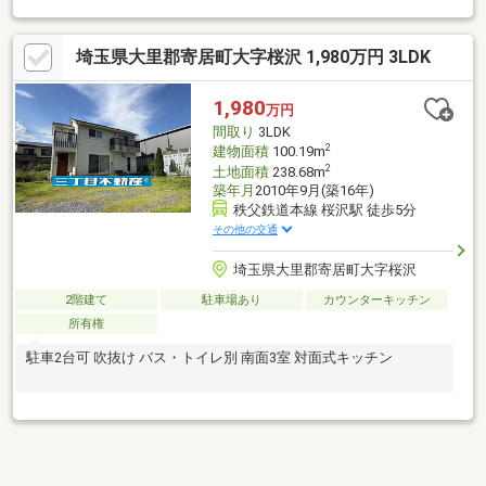
埼玉県大里郡寄居町大字桜沢 1,980万円 3LDK
1,980
万円
間取り
3LDK
2
建物面積
100.19m
2
土地面積
238.68m
築年月
2010年9月(築16年)
秩父鉄道本線 桜沢駅 徒歩5分
その他の交通
埼玉県大里郡寄居町大字桜沢
2階建て
駐車場あり
カウンターキッチン
所有権
駐車2台可 吹抜け バス・トイレ別 南面3室 対面式キッチン