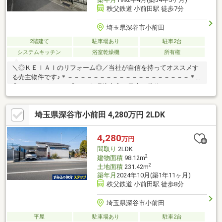
秩父鉄道 小前田駅 徒歩7分
埼玉県深谷市小前田
2階建て
駐車場あり
駐車2台
システムキッチン
浴室乾燥機
所有権
＼◎ＫＥＩＡＩのリフォーム◎／当社が自信を持ってオススメす
る売主物件です♪＊－－－－－－－－－－－－－－－－－－－＊＼
◎おすすめポイント◎／・住環境充実で子育て世代にもおすす
め・収納完備で片付けはかどる♪・日当たり良好！明るいお部屋・
閑静な住宅街で安心♪・家賃より安く憧れの庭付き戸建♪＼◎周辺
埼玉県深谷市小前田 4,280万円 2LDK
環境◎／・花園小学校（約280ｍ）・花園中学校（約1000ｍ）・
アバンセ花園店（約1200ｍ）＊－－－－－－－－－－－－－－－
－－－－＊＼◎本日ご見学可能◎／「今から見たい！」「お一人
4,280
万円
でも安心」お気軽にお問い合わせ♪住宅ローンのご相談も随時お任
間取り
2LDK
せください！
2
建物面積
98.12m
2
土地面積
231.42m
築年月
2024年10月(築1年11ヶ月)
秩父鉄道 小前田駅 徒歩8分
埼玉県深谷市小前田
平屋
駐車場あり
駐車2台