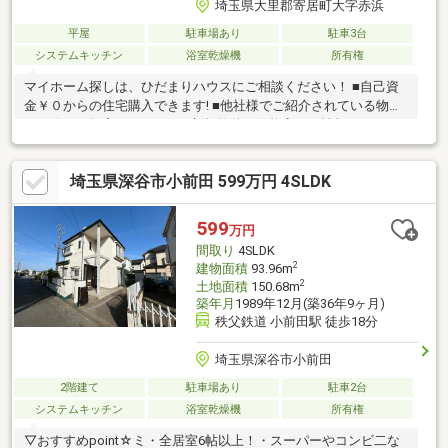
埼玉県大里郡寄居町大字赤浜
平屋
駐車場あり
駐車3台
システムキッチン
浴室乾燥機
所有権
マイホーム探しは、ひだまりハウスにご相談ください！ ■自己資
金￥０からの住宅購入できます! ■他社様でご紹介されている物件
も一緒にご提案できます。 ■新規物件・価格変更の情報がとても
スピーディーです。 ■インターネット非公開の物件もご紹介可能
です。 ■ご希望の方にはメールでのやりとりだけで大丈夫です。
埼玉県深谷市小前田 599万円 4SLDK
■お忙しいときは現地待合せ＆現地解散できます。 ■平日のご見学
希望大歓迎です! ■住宅ローンアドバイザーが銀行手続きをお手伝
い致します。
599
万円
間取り
4SLDK
2
建物面積
93.96m
2
土地面積
150.68m
築年月
1989年12月(築36年9ヶ月)
秩父鉄道 小前田駅 徒歩18分
埼玉県深谷市小前田
2階建て
駐車場あり
駐車2台
システムキッチン
浴室乾燥機
所有権
▽おすすめpoint☆ミ・全居室6帖以上！・スーパーやコンビ二な