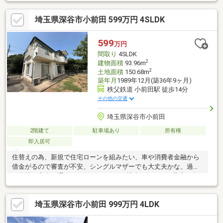
スピーディーです。 ■インターネット非公開の物件もご紹介可能
です。 ■ご希望の方にはメールでのやりとりだけで大丈夫です。
埼玉県深谷市小前田 599万円 4SLDK
■お忙しいときは現地待合せ＆現地解散できます。 ■平日のご見学
希望大歓迎です! ■住宅ローンアドバイザーが銀行手続きをお手伝
い致します。
599
万円
間取り
4SLDK
2
建物面積
93.96m
2
土地面積
150.68m
築年月
1989年12月(築36年9ヶ月)
秩父鉄道 小前田駅 徒歩14分
その他の交通
埼玉県深谷市小前田
2階建て
駐車場あり
所有権
即入居可
住替えの為、新規で住宅ローンを組みたい、車や消費者金融から
借金がるので審査が不安、シングルマザーでも大丈夫かな、過去
に他社で審査が通らなかった、 1つでも該当していたら是非、当
社までご相談ください！
埼玉県深谷市小前田 999万円 4LDK