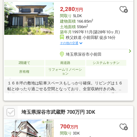
2,280
万円
間取り
5LDK
2
建物面積
166.85m
2
土地面積
556m
築年月
1997年11月(築28年10ヶ月)
秩父鉄道 小前田駅 徒歩16分
その他の交通
埼玉県深谷市小前田
2階建て
南道路
システムキッチン
リフォームリノベーシ
所有権
ョン
１６８坪の敷地は駐車スペースもしっかり確保。リビングは１６
帖とゆったり過ごせる空間となっており、全室収納付きの為、お
部屋を広々活用可能。小学校まで徒歩３分の為、お子様の通学も
安心です。周辺にはスーパー、コンビニ、ドラッグストアが充実
しており日々のお買物もラクにこなせます♪
埼玉県深谷市武蔵野 700万円 3DK
700
万円
間取り
3DK