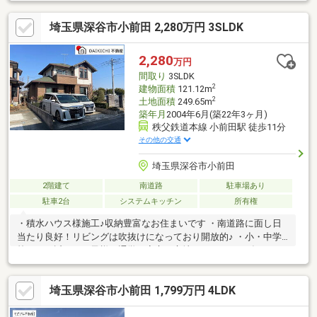
埼玉県深谷市小前田 2,280万円 3SLDK
2,280
万円
間取り
3SLDK
2
建物面積
121.12m
2
土地面積
249.65m
築年月
2004年6月(築22年3ヶ月)
秩父鉄道本線 小前田駅 徒歩11分
その他の交通
埼玉県深谷市小前田
2階建て
南道路
駐車場あり
駐車2台
システムキッチン
所有権
・積水ハウス様施工♪収納豊富なお住まいです ・南道路に面し日
当たり良好！リビングは吹抜けになっており開放的♪ ・小・中学
校までも近く、お子様の通学も安心の立地です！ ・2026年6月リ
フォーム完了！
埼玉県深谷市小前田 1,799万円 4LDK