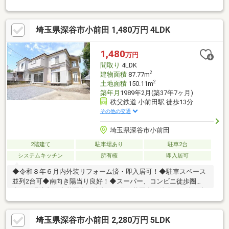
力です。
埼玉県深谷市小前田 1,480万円 4LDK
1,480
万円
間取り
4LDK
2
建物面積
87.77m
2
土地面積
150.11m
築年月
1989年2月(築37年7ヶ月)
秩父鉄道 小前田駅 徒歩13分
その他の交通
埼玉県深谷市小前田
2階建て
駐車場あり
駐車2台
システムキッチン
所有権
即入居可
◆令和８年６月内外装リフォーム済・即入居可！◆駐車スペース
並列2台可◆南向き陽当り良好！◆スーパー、コンビニ徒歩圏
内！住環境良好◆花園小（徒歩２３分）花園中（徒歩１０分）◆
子育てに優しい落ち着いた住環境
埼玉県深谷市小前田 2,280万円 5LDK