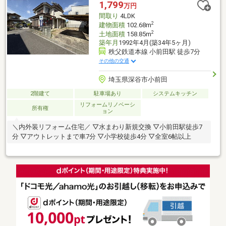
1,799
万円
間取り
4LDK
2
建物面積
102.68m
2
土地面積
158.85m
築年月
1992年4月(築34年5ヶ月)
秩父鉄道本線 小前田駅 徒歩7分
その他の交通
埼玉県深谷市小前田
2階建て
駐車場あり
システムキッチン
リフォームリノベーシ
所有権
ョン
＼内外装リフォーム住宅／ ▽水まわり新規交換 ▽小前田駅徒歩7
分 ▽アウトレットまで車7分 ▽小学校徒歩4分 ▽全室6帖以上