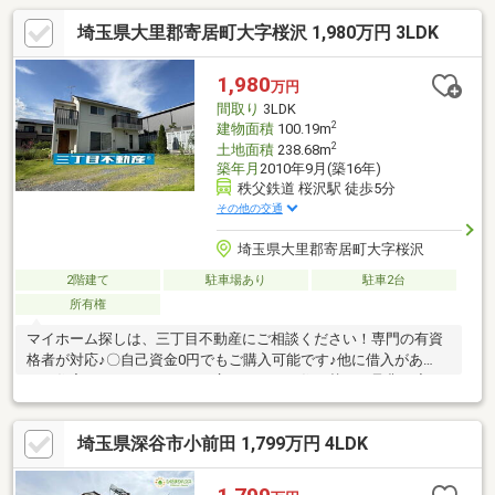
埼玉県大里郡寄居町大字桜沢 1,980万円 3LDK
1,980
万円
間取り
3LDK
2
建物面積
100.19m
2
土地面積
238.68m
築年月
2010年9月(築16年)
秩父鉄道 桜沢駅 徒歩5分
その他の交通
埼玉県大里郡寄居町大字桜沢
2階建て
駐車場あり
駐車2台
所有権
マイホーム探しは、三丁目不動産にご相談ください！専門の有資
格者が対応♪〇自己資金0円でもご購入可能です♪他に借入があ
る、住宅ローンを組めないと言われた、お住み替え⇒是非一度ご
相談下さい！お悩みやご相談お伺いします！〇一回で市場の全て
の物件をご紹介可能です♪未公開物件アリ！一回の電話で市場の全
埼玉県深谷市小前田 1,799万円 4LDK
ての見学可能です！〇三丁目不動産の強み！オンライン内見、IT
重説対応！LINE・メールにて24時間、365日対応可能！地域の多
くの金融機関との取引実績有。弁護士、その他士業と連携し専門