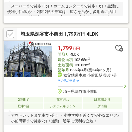
・スーパーまで徒歩13分！ホームセンターまで徒歩10分！生活に
便利な住環境♪ ・2階12帖の洋室は、広さを活かし多用途に活用で
きますね♪ ・洗面所にはサウナ室あり！全室南向き！お庭付きの
住宅です！
埼玉県深谷市小前田 1,799万円 4LDK
1,799
万円
間取り
4LDK
2
建物面積
102.68m
2
土地面積
158.85m
築年月
1992年4月(築34年5ヶ月)
秩父鉄道本線 小前田駅 徒歩7分
その他の交通
埼玉県深谷市小前田
2階建て
都市ガス
駐車場あり
駐車2台
システムキッチン
所有権
・アウトレットまで車で7分！ ・小中学校も近くで安心なエリア♪
・小前田駅まで徒歩7分！通勤・通学に便利な立地！