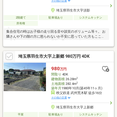
その他の交通
埼玉県羽生市大字須影
2階建て
駐車場あり
システムキッチン
所有権
集合住宅の時はお子様の走り回る音や談笑のボリューム等々。 お
隣さんや下の階の方に怒られないか不安に思っていた方もここな
ら安心です。 マイホームでお子様と思いっきり遊んでみません
か？【弊社では以下の５つをお客様にお約束いたします】1.物件
の善し悪しは全て正直にお話しします。2.無理な売り込みや契約
埼玉県羽生市大字上新郷 980万円 4DK
の催促、突然の訪問等、しつこい営業は一切行いません。3.契約
したら終わりではなくお引き渡し後、お引越し後もお客様のパー
トナーであること。4.ウソやおとり広告は一切使いません。(デー
980
万円
タ更新は迅速に行います。）5.お客様の個人情報は細心の注意を
間取り
4DK
払って取り扱いします。
2
建物面積
26.28m
2
土地面積
282.4m
築年月
1980年10月(築45年11ヶ月)
秩父鉄道 武州荒木駅 徒歩16分
その他の交通
埼玉県羽生市大字上新郷
平屋
駐車場あり
システムキッチン