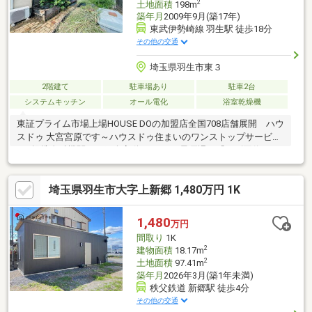
2
土地面積
198m
築年月
2009年9月(築17年)
東武伊勢崎線 羽生駅 徒歩18分
その他の交通
埼玉県羽生市東３
2階建て
駐車場あり
駐車2台
システムキッチン
オール電化
浴室乾燥機
東証プライム市場上場HOUSE DOの加盟店全国708店舗展開 ハウ
スドゥ 大宮宮原です～ハウスドゥ住まいのワンストップサービス
～●提携金融機関のご紹介変動0.848％（最優遇）『スゴ団信』で
大きな安心！ ＊病気やケガで働けなくなった時、住宅ローン残
高→０円！ ＊ガンと診断された時、住宅ローン残高→半額！●
埼玉県羽生市大字上新郷 1,480万円 1K
火災保険＆引越し業者＆リフォーム等の全面サポート※ハウスド
ゥ専用割引あり●【頭金０円】からのご購入◎ご購入されるお客
様をHOUSE DOと全面サポートします。物件について、ご見学希
1,480
万円
望のお客様はお気軽にご連絡
間取り
1K
2
建物面積
18.17m
2
土地面積
97.41m
築年月
2026年3月(築1年未満)
秩父鉄道 新郷駅 徒歩4分
その他の交通