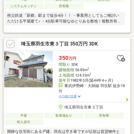
システムキッチン
所有権
秩父鉄道「新郷」駅まで徒歩4分！！ ・事業用としてもご検討い
ただける平屋建て♪ ・4台駐車可能なゆとりある敷地！複数所有や
来店時にも安心です♪
埼玉県羽生市東３丁目 350万円 3DK
350
万円
間取り
3DK
2
建物面積
56.83m
2
土地面積
124.33m
築年月
1982年5月(築44年4ヶ月)
東武伊勢崎・大師線 羽生駅 徒歩18
分
その他の交通
埼玉県羽生市東３丁目
平屋
駐車場あり
所有権
即入居可
閑静な住宅街にある戸建。現在は空き家ですが以前は賃貸物件と