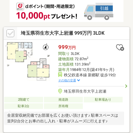
埼玉県羽生市大字上岩瀬 999万円 3LDK
999
万円
間取り
3LDK
2
建物面積
72.87m
2
土地面積
131.39m
築年月
1984年12月(築41年9ヶ月)
秩父鉄道本線 新郷駅 徒歩19分
その他の交通
埼玉県羽生市大字上岩瀬
2階建て
南道路
駐車場あり
駐車2台
所有権
全居室収納完備でお部屋を広くお使い頂けます♪ 駐車スペースは
並列2台分とお車の出し入れ・駐車がスムーズに行えます♪