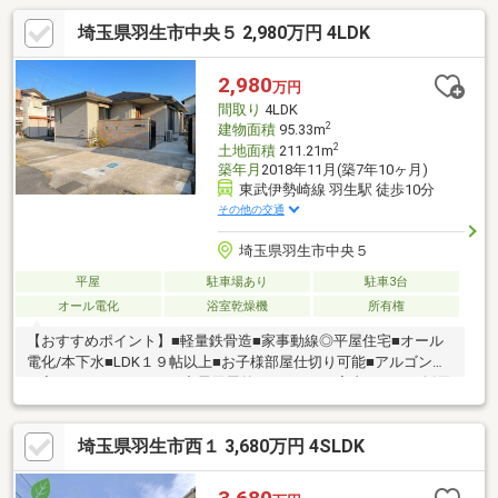
埼玉県羽生市中央５ 2,980万円 4LDK
2,980
万円
間取り
4LDK
2
建物面積
95.33m
2
土地面積
211.21m
築年月
2018年11月(築7年10ヶ月)
東武伊勢崎線 羽生駅 徒歩10分
その他の交通
埼玉県羽生市中央５
平屋
駐車場あり
駐車3台
オール電化
浴室乾燥機
所有権
【おすすめポイント】■軽量鉄骨造■家事動線◎平屋住宅■オール
電化/本下水■LDK１９帖以上■お子様部屋仕切り可能■アルゴンガ
ス入りLOW-Eガラス■EV充電用屋外コンセント■室内ハイドア採用
■第１種換気システム■エアコン完備■タンクレストイレ■オープン
キッチン採用■食洗機完備■東武伊勢崎線「羽生駅」徒歩１０分■
埼玉県羽生市西１ 3,680万円 4SLDK
即日ご案内可能■平日/夜間でもご案内可能■有資格者によるロー
ン相談無料■ホームインスペクション無料実施