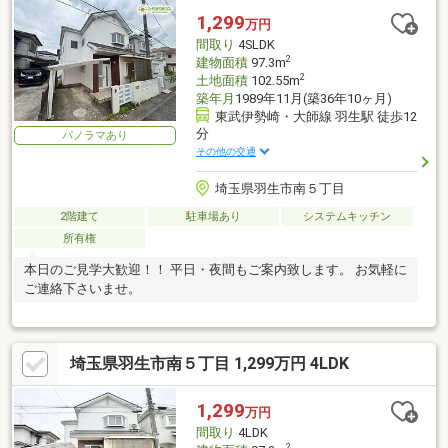
1,299
万円
間取り
4SLDK
2
建物面積
97.3m
2
土地面積
102.55m
築年月
1989年11月(築36年10ヶ月)
東武伊勢崎・大師線 羽生駅 徒歩12
分
パノラマあり
その他の交通
埼玉県羽生市南５丁目
2階建て
駐車場あり
システムキッチン
所有権
本日のご見学大歓迎！！ 平日・夜間もご案内致します。 お気軽に
ご連絡下さいませ。
埼玉県羽生市南５丁目 1,299万円 4LDK
1,299
万円
間取り
4LDK
2