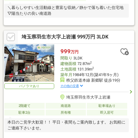
＼暮らしやすい生活動線と豊富な収納／静かで落ち着いた住宅地
▽陽当たりの良い南道路
埼玉県羽生市大字上岩瀬 999万円 3LDK
999
万円
間取り
3LDK
2
建物面積
72.87m
2
土地面積
131.39m
築年月
1984年12月(築41年9ヶ月)
秩父鉄道本線 新郷駅 徒歩19分
その他の交通
パノラマあり
埼玉県羽生市大字上岩瀬
2階建て
南道路
駐車場あり
駐車2台
所有権
即入居可
本日のご見学大歓迎！！ 平日・夜間もご案内致します。 お気軽に
ご連絡下さいませ。