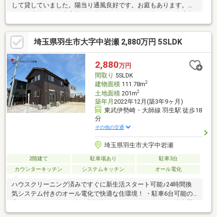
して貸していました。陽当り通風良好です。お庭もあります。小
ぶりな建物なので大家族には向きませんが、お一人やお二人家族
等に如何でしょうか。
埼玉県羽生市大字中岩瀬 2,880万円 5SLDK
2,880
万円
間取り
5SLDK
2
建物面積
111.78m
2
土地面積
201m
築年月
2022年12月(築3年9ヶ月)
東武伊勢崎・大師線 羽生駅 徒歩18
分
その他の交通
埼玉県羽生市大字中岩瀬
2階建て
駐車場あり
駐車3台
カウンターキッチン
システムキッチン
オール電化
ハウスクリーニング済みですぐに新生活スタート可能♪24時間換
気システム付きのオール電化で快適な住環境！ ・駐車6台可能の
広々カースペース♪ ・小・中学校やスーパー、コンビニが徒歩圏
内♪