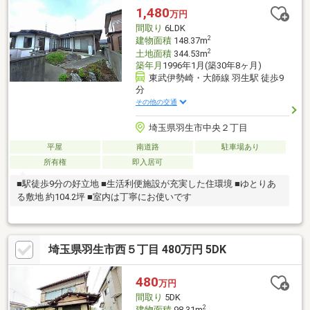
1,480
万円
間取り
6LDK
2
建物面積
148.37m
2
土地面積
344.53m
築年月
1996年1月(築30年8ヶ月)
東武伊勢崎・大師線 羽生駅 徒歩9
分
その他の交通
埼玉県羽生市中央２丁目
平屋
南道路
駐車場あり
所有権
即入居可
■駅徒歩9分の好立地 ■生活利便施設が充実した住環境 ■ゆとりあ
る敷地 約104.2坪 ■室内は丁寧にお使いです
埼玉県羽生市西５丁目 480万円 5DK
480
万円
間取り
5DK
2
建物面積
98.31m