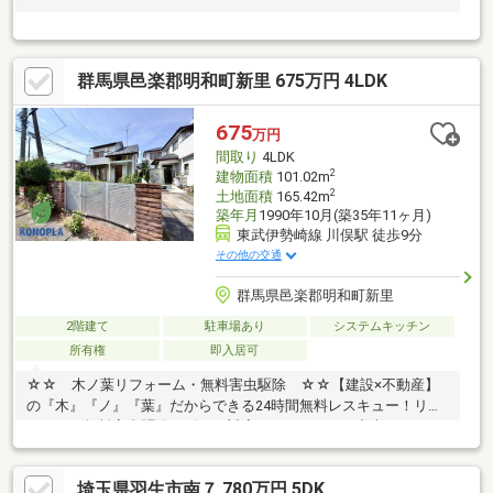
群馬県邑楽郡明和町新里 675万円 4LDK
675
万円
間取り
4LDK
2
建物面積
101.02m
2
土地面積
165.42m
築年月
1990年10月(築35年11ヶ月)
東武伊勢崎線 川俣駅 徒歩9分
その他の交通
群馬県邑楽郡明和町新里
2階建て
駐車場あり
システムキッチン
所有権
即入居可
☆☆ 木ノ葉リフォーム・無料害虫駆除 ☆☆【建設×不動産】
の『木』『ノ』『葉』だからできる24時間無料レスキュー！リフ
ォーム・無料害虫駆除サビース対応しております！中古でもアフ
ターサービスがついており、住んでからの安心をずっとお届けし
ます！内覧時に、無料相談・お見積りも物件ごとに作成可能！！
埼玉県羽生市南７ 780万円 5DK
オウチ探しも、リフォームも一緒に相談できます！＼弊社には、