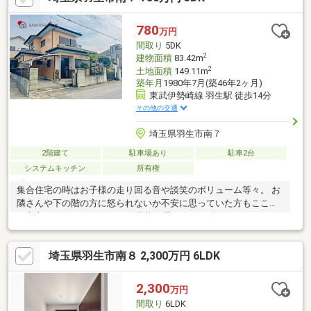
『きつね隊』・『ゴリラ隊』という無料かけつけサービスの仕組
みが、整っています♪／住んでからのお家トラブル、緊急対応も承
780
万円
っております♪お家のこと、すべて木ノ葉プランニングにお任せく
間取り
5DK
ださい＾＾
2
建物面積
83.42m
2
土地面積
149.11m
築年月
1980年7月(築46年2ヶ月)
東武伊勢崎線 羽生駅 徒歩14分
その他の交通
埼玉県羽生市南７
2階建て
駐車場あり
駐車2台
システムキッチン
所有権
集合住宅の時はお子様の走り回る音や談笑のボリューム等々。 お
隣さんや下の階の方に怒られないか不安に思っていた方もここな
ら安心です。 マイホームでお子様と思いっきり遊んでみません
か？
埼玉県羽生市南８ 2,300万円 6LDK
2,300
万円
間取り
6LDK