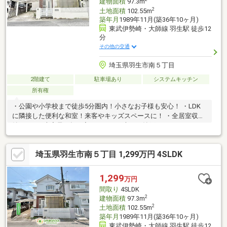
建物面積
97.3m
2
土地面積
102.55m
築年月
1989年11月(築36年10ヶ月)
東武伊勢崎・大師線 羽生駅 徒歩12
分
その他の交通
埼玉県羽生市南５丁目
2階建て
駐車場あり
システムキッチン
所有権
・公園や小学校まで徒歩5分圏内！小さなお子様も安心！ ・LDK
に隣接した便利な和室！来客やキッズスペースに！ ・全居室収
納！WICや大容量の押し入れのほか、大きな納戸もありスッキリ
した生活！
埼玉県羽生市南５丁目 1,299万円 4SLDK
1,299
万円
間取り
4SLDK
2
建物面積
97.3m
2
土地面積
102.55m
築年月
1989年11月(築36年10ヶ月)
東武伊勢崎・大師線 羽生駅 徒歩12