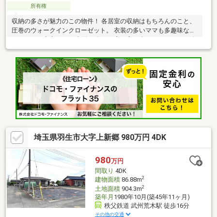
所有権
収納の多さが魅力のこの物件！ 各居室の収納はもちろんのこと、
圧巻のウォークインクローゼット。 衣装の多いママも多趣味なパ
パもこれで安心です！ 収納の多いお家は家の中がスッキリして綺
麗♪【弊社では以下の５つをお客様にお約束いたします】1.物件の
善し悪しは全て正直にお話しします。2.無理な売り込みや契約の
催促、突然の訪問等、しつこい営業は一切行いません。3.契約し
たら終わりではなくお引き渡し後、お引越し後もお客様のパート
ナーであること。4.ウソやおとり広告は一切使いません。(データ
更新は迅速に行います。）5.お客様の個人情報は細心の注意を払
って取り扱いします。
埼玉県羽生市大字上新郷 980万円 4DK
980
万円
間取り
4DK
2
建物面積
86.88m
2
土地面積
904.3m
築年月
1980年10月(築45年11ヶ月)
秩父鉄道 武州荒木駅 徒歩16分
その他の交通