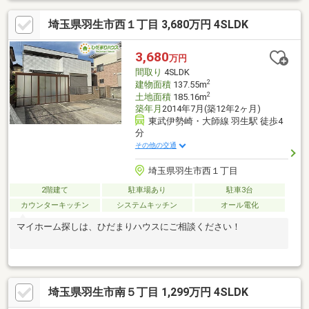
埼玉県羽生市西１丁目 3,680万円 4SLDK
3,680
万円
間取り
4SLDK
2
建物面積
137.55m
2
土地面積
185.16m
築年月
2014年7月(築12年2ヶ月)
東武伊勢崎・大師線 羽生駅 徒歩4
分
その他の交通
埼玉県羽生市西１丁目
2階建て
駐車場あり
駐車3台
カウンターキッチン
システムキッチン
オール電化
マイホーム探しは、ひだまりハウスにご相談ください！
埼玉県羽生市南５丁目 1,299万円 4SLDK