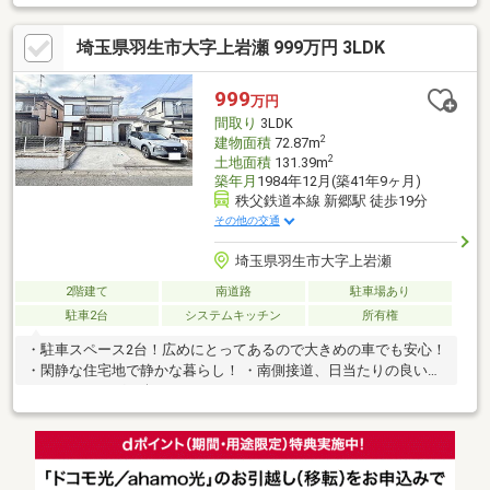
埼玉県羽生市大字上岩瀬 999万円 3LDK
999
万円
間取り
3LDK
2
建物面積
72.87m
2
土地面積
131.39m
築年月
1984年12月(築41年9ヶ月)
秩父鉄道本線 新郷駅 徒歩19分
その他の交通
埼玉県羽生市大字上岩瀬
2階建て
南道路
駐車場あり
駐車2台
システムキッチン
所有権
・駐車スペース2台！広めにとってあるので大きめの車でも安心！
・閑静な住宅地で静かな暮らし！ ・南側接道、日当たりの良い庭
でガーデニングも楽しめます！