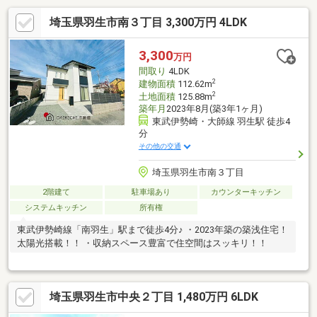
埼玉県羽生市南３丁目 3,300万円 4LDK
3,300
万円
間取り
4LDK
2
建物面積
112.62m
2
土地面積
125.88m
築年月
2023年8月(築3年1ヶ月)
東武伊勢崎・大師線 羽生駅 徒歩4
分
その他の交通
埼玉県羽生市南３丁目
2階建て
駐車場あり
カウンターキッチン
システムキッチン
所有権
東武伊勢崎線「南羽生」駅まで徒歩4分♪ ・2023年築の築浅住宅！
太陽光搭載！！ ・収納スペース豊富で住空間はスッキリ！！
埼玉県羽生市中央２丁目 1,480万円 6LDK