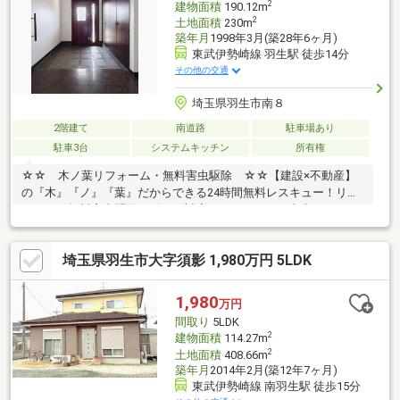
2
建物面積
190.12m
2
土地面積
230m
築年月
1998年3月(築28年6ヶ月)
東武伊勢崎線 羽生駅 徒歩14分
その他の交通
埼玉県羽生市南８
2階建て
南道路
駐車場あり
駐車3台
システムキッチン
所有権
☆☆ 木ノ葉リフォーム・無料害虫駆除 ☆☆【建設×不動産】
の『木』『ノ』『葉』だからできる24時間無料レスキュー！リフ
ォーム・無料害虫駆除サビース対応しております！中古でもアフ
ターサービスがついており、住んでからの安心をずっとお届けし
ます！内覧時に、無料相談・お見積りも物件ごとに作成可能！！
埼玉県羽生市大字須影 1,980万円 5LDK
オウチ探しも、リフォームも一緒に相談できます！＼弊社には、
『きつね隊』・『ゴリラ隊』という無料かけつけサービスの仕組
みが、整っています♪／住んでからのお家トラブル、緊急対応も承
1,980
万円
っております♪お家のこと、すべて木ノ葉プランニングにお任せく
間取り
5LDK
ださい＾＾
2
建物面積
114.27m
2
土地面積
408.66m
築年月
2014年2月(築12年7ヶ月)
東武伊勢崎線 南羽生駅 徒歩15分