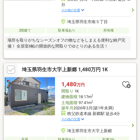
分
その他の交通
埼玉県羽生市南５丁目
2階建て
駐車場あり
所有権
場所を取りがちなシーズンオフの物などをしまえる便利な納戸完
備！ 全居室6帖の開放的な間取りでゆとりのある生活！
埼玉県羽生市大字上新郷 1,480万円 1K
1,480
万円
間取り
1K
2
建物面積
18.17m
2
土地面積
97.41m
築年月
2026年3月(築1年未満)
秩父鉄道本線 新郷駅 徒歩4分
その他の交通
埼玉県羽生市大字上新郷
平屋
駐車場あり
駐車3台