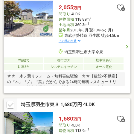
5LDK+S部屋数が多く納戸やWICも備えた間取りです。ご家族それ
2,055
万円
ぞれのプライベート空間や収納を確保できます。
間取り
4LDK
2
建物面積
118.89m
2
土地面積
360.3m
築年月
2013年3月(築13年6ヶ月)
東武伊勢崎線 羽生駅 徒歩4.5km
その他の交通
埼玉県羽生市大字今泉
2階建て
都市ガス
駐車場あり
駐車3台
システムキッチン
オール電化
☆☆ 木ノ葉リフォーム・無料害虫駆除 ☆☆【建設×不動産】
の『木』『ノ』『葉』だからできる24時間無料レスキュー！リフ
ォーム・無料害虫駆除サビース対応しております！中古でもアフ
ターサービスがついており、住んでからの安心をずっとお届けし
ます！内覧時に、無料相談・お見積りも物件ごとに作成可能！！
埼玉県羽生市東３ 1,680万円 4LDK
オウチ探しも、リフォームも一緒に相談できます！＼弊社には、
『きつね隊』・『ゴリラ隊』という無料かけつけサービスの仕組
みが、整っています♪／住んでからのお家トラブル、緊急対応も承
1,680
万円
っております♪お家のこと、すべて木ノ葉プランニングにお任せく
間取り
4LDK
ださい＾＾
2
建物面積
113.9m