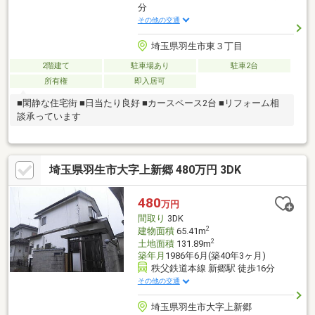
分
その他の交通
埼玉県羽生市東３丁目
2階建て
駐車場あり
駐車2台
所有権
即入居可
■閑静な住宅街 ■日当たり良好 ■カースペース2台 ■リフォーム相
談承っています
埼玉県羽生市大字上新郷 480万円 3DK
480
万円
間取り
3DK
2
建物面積
65.41m
2
土地面積
131.89m
築年月
1986年6月(築40年3ヶ月)
秩父鉄道本線 新郷駅 徒歩16分
その他の交通
埼玉県羽生市大字上新郷