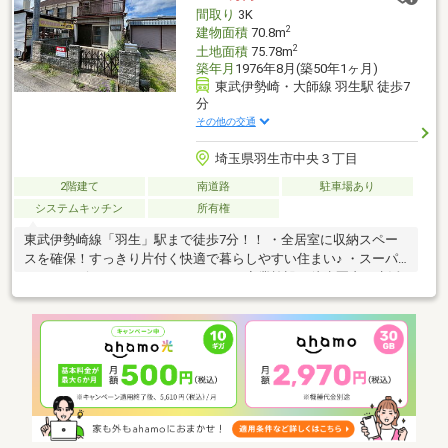
間取り
3K
2
建物面積
70.8m
2
土地面積
75.78m
築年月
1976年8月(築50年1ヶ月)
東武伊勢崎・大師線 羽生駅 徒歩7
分
その他の交通
埼玉県羽生市中央３丁目
2階建て
南道路
駐車場あり
システムキッチン
所有権
東武伊勢崎線「羽生」駅まで徒歩7分！！ ・全居室に収納スペー
スを確保！すっきり片付く快適で暮らしやすい住まい♪ ・スーパ
ーやコンビニ、ドラックストアなどの商業施設が徒歩圏内で生活
便利♪