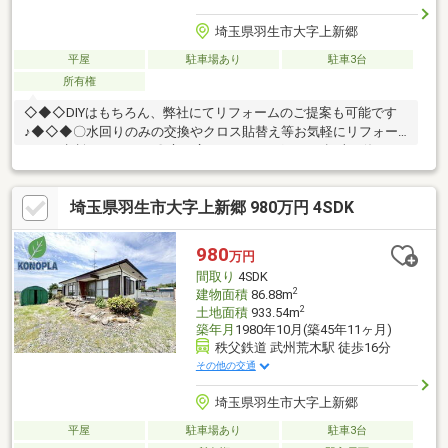
埼玉県羽生市大字上新郷
平屋
駐車場あり
駐車3台
所有権
◇◆◇DIYはもちろん、弊社にてリフォームのご提案も可能です
♪◆◇◆〇水回りのみの交換やクロス貼替え等お気軽にリフォー
ムのご相談ください！〇庭が広いためドッグランや趣味に使うセ
カンドハウスでの利用も可能です♪〇売主にて家屋内残置物撤去
中、きれいな状態でお引き渡しを行います♪
埼玉県羽生市大字上新郷 980万円 4SDK
980
万円
間取り
4SDK
2
建物面積
86.88m
2
土地面積
933.54m
築年月
1980年10月(築45年11ヶ月)
秩父鉄道 武州荒木駅 徒歩16分
その他の交通
埼玉県羽生市大字上新郷
平屋
駐車場あり
駐車3台