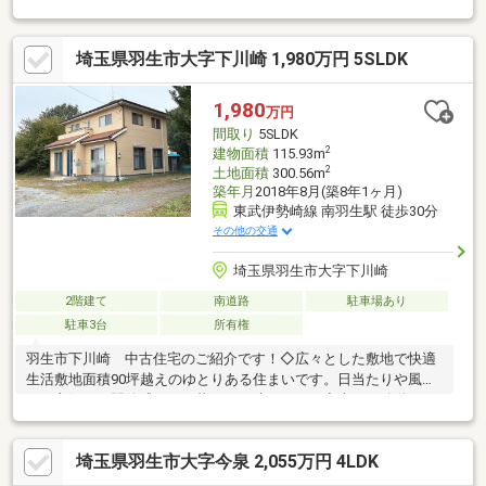
５つをお客様にお約束いたします】1.物件の善し悪しは全て正直
にお話しします。2.無理な売り込みや契約の催促、突然の訪問
埼玉県羽生市大字下川崎 1,980万円 5SLDK
等、しつこい営業は一切行いません。3.契約したら終わりではな
くお引き渡し後、お引越し後もお客様のパートナーであること。
4.ウソやおとり広告は一切使いません。(データ更新は迅速に行い
1,980
万円
ます。）5.お客様の個人情報は細心の注意を払って取り扱いしま
間取り
5SLDK
す。
2
建物面積
115.93m
2
土地面積
300.56m
築年月
2018年8月(築8年1ヶ月)
東武伊勢崎線 南羽生駅 徒歩30分
その他の交通
埼玉県羽生市大字下川崎
2階建て
南道路
駐車場あり
駐車3台
所有権
羽生市下川崎 中古住宅のご紹介です！◇広々とした敷地で快適
生活敷地面積90坪越えのゆとりある住まいです。日当たりや風通
りも良好で、開放感のある暮らしが叶います。◇車での移動もス
ムーズ国道122号まで車で約3分とアクセス良好な立地です。多方
面への通勤やお出かけにも大変便利です。◇イオンモールまで徒
埼玉県羽生市大字今泉 2,055万円 4LDK
歩圏内イオンモール羽生まで徒歩約7分とお買い物に便利な立地で
す。休日のお出かけも近場で手軽に楽しめます。◇部屋数豊富な