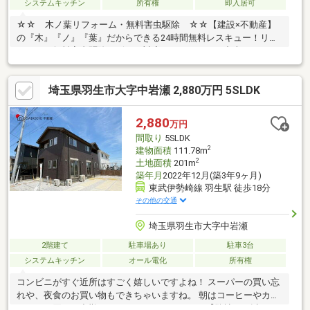
システムキッチン
所有権
即入居可
☆☆ 木ノ葉リフォーム・無料害虫駆除 ☆☆【建設×不動産】
の『木』『ノ』『葉』だからできる24時間無料レスキュー！リフ
ォーム・無料害虫駆除サビース対応しております！中古でもアフ
ターサービスがついており、住んでからの安心をずっとお届けし
ます！内覧時に、無料相談・お見積りも物件ごとに作成可能！！
埼玉県羽生市大字中岩瀬 2,880万円 5SLDK
オウチ探しも、リフォームも一緒に相談できます！＼弊社には、
『きつね隊』・『ゴリラ隊』という無料かけつけサービスの仕組
みが、整っています♪／住んでからのお家トラブル、緊急対応も承
2,880
万円
っております♪お家のこと、すべて木ノ葉プランニングにお任せく
間取り
5SLDK
ださい＾＾
2
建物面積
111.78m
2
土地面積
201m
築年月
2022年12月(築3年9ヶ月)
東武伊勢崎線 羽生駅 徒歩18分
その他の交通
埼玉県羽生市大字中岩瀬
2階建て
駐車場あり
駐車3台
システムキッチン
オール電化
所有権
コンビニがすぐ近所はすごく嬉しいですよね！ スーパーの買い忘
れや、夜食のお買い物もできちゃいますね。 朝はコーヒーやカフ
ェラテを買って出勤してみてはいかがですか？【弊社では以下の