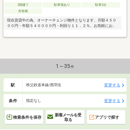
2階建て
駐車場あり
駐車2台
所有権
現在賃貸中の為、オーナーチェンジ物件となります。月額４５０
００円・年額５４００００円・利回り１１．２％。お気軽にお問
い合わせ下さい。
1～35
件
駅
変更する
秩父鉄道本線/西羽生
条件
変更する
指定なし
新着メールを受
検索条件を保存
アプリで探す
取る