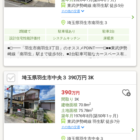
東武伊勢崎線 南羽生駅 徒歩5分
その他の交通
埼玉県羽生市南羽生３
2階建て
駐車場あり
駐車2台
設計住宅性能評価付
システムキッチン
床暖房
■□━━「羽生市南羽生3丁目」のオススメPOINT━━□■■東武伊勢
崎線「南羽生」駅まで徒歩5分。■2台駐車可能なカースペース有
(車種制限有)。■全居室2面採光で、陽当り・通風良好。■太陽光発
電システム・蓄電池が設置された住まい。■LDKは約20.0帖の広
さ。■玄関からキッチンへ直接移動できる、家事動線良好な間取
埼玉県羽生市中央３ 390万円 3K
り。■大和ハウス工業(株)の建物保証継承可能。・構造耐力上主要
な部位：2050年8月まで・雨水の侵入を防止する部分：2050年8月
まで・防蟻：2030年8月まで■生活しやすい住環境・ココモケンゾ
390
万円
ーまで徒歩5分(約350m)・ドラッグストアセキ南羽生店まで徒歩5
間取り
3K
分(約350m)
2
建物面積
70.8m
2
土地面積
75.78m
築年月
1976年8月(築50年1ヶ月)
東武伊勢崎線 羽生駅 徒歩7分
その他の交通
埼玉県羽生市中央３