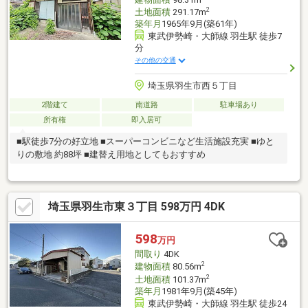
2
土地面積
291.17m
築年月
1965年9月(築61年)
東武伊勢崎・大師線 羽生駅 徒歩7
分
その他の交通
埼玉県羽生市西５丁目
2階建て
南道路
駐車場あり
所有権
即入居可
■駅徒歩7分の好立地 ■スーパーコンビニなど生活施設充実 ■ゆと
りの敷地 約88坪 ■建替え用地としてもおすすめ
埼玉県羽生市東３丁目 598万円 4DK
598
万円
間取り
4DK
2
建物面積
80.56m
2
土地面積
101.37m
築年月
1981年9月(築45年)
東武伊勢崎・大師線 羽生駅 徒歩24