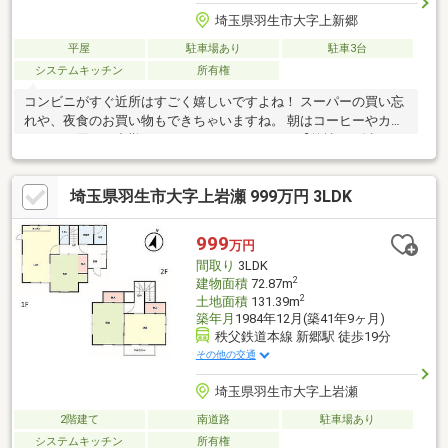
埼玉県羽生市大字上新郷
平屋
駐車場あり
駐車3台
システムキッチン
所有権
コンビニがすぐ近所はすごく嬉しいですよね！ スーパーの買い忘
れや、夜食のお買い物もできちゃいますね。 朝はコーヒーやカフ
ェラテを買って出勤してみてはいかがですか？【弊社では以下の
５つをお客様にお約束いたします】1.物件の善し悪しは全て正直
にお話しします。2.無理な売り込みや契約の催促、突然の訪問
埼玉県羽生市大字上岩瀬 999万円 3LDK
等、しつこい営業は一切行いません。3.契約したら終わりではな
くお引き渡し後、お引越し後もお客様のパートナーであること。
4.ウソやおとり広告は一切使いません。(データ更新は迅速に行い
999
万円
ます。）5.お客様の個人情報は細心の注意を払って取り扱いしま
間取り
3LDK
す。
2
建物面積
72.87m
2
土地面積
131.39m
築年月
1984年12月(築41年9ヶ月)
秩父鉄道本線 新郷駅 徒歩19分
その他の交通
埼玉県羽生市大字上岩瀬
2階建て
南道路
駐車場あり
システムキッチン
所有権