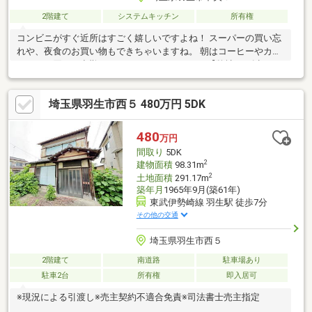
2階建て
システムキッチン
所有権
コンビニがすぐ近所はすごく嬉しいですよね！ スーパーの買い忘
れや、夜食のお買い物もできちゃいますね。 朝はコーヒーやカフ
ェラテを買って出勤してみてはいかがですか？【弊社では以下の
５つをお客様にお約束いたします】1.物件の善し悪しは全て正直
にお話しします。2.無理な売り込みや契約の催促、突然の訪問
埼玉県羽生市西５ 480万円 5DK
等、しつこい営業は一切行いません。3.契約したら終わりではな
くお引き渡し後、お引越し後もお客様のパートナーであること。
4.ウソやおとり広告は一切使いません。(データ更新は迅速に行い
480
万円
ます。）5.お客様の個人情報は細心の注意を払って取り扱いしま
間取り
5DK
す。
2
建物面積
98.31m
2
土地面積
291.17m
築年月
1965年9月(築61年)
東武伊勢崎線 羽生駅 徒歩7分
その他の交通
埼玉県羽生市西５
2階建て
南道路
駐車場あり
駐車2台
所有権
即入居可
※現況による引渡し※売主契約不適合免責※司法書士売主指定