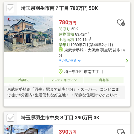
埼玉県羽生市南７丁目 780万円 5DK
780
万円
間取り
5DK
2
建物面積
83.42m
2
土地面積
149.11m
築年月
1980年7月(築46年2ヶ月)
東武伊勢崎・大師線 羽生駅 徒歩14
分
その他の交通
埼玉県羽生市南７丁目
2階建て
システムキッチン
所有権
東武伊勢崎線「羽生」駅まで徒歩14分♪ ・スーパー、コンビニま
で徒歩5分圏内♪生活便利な好立地！ ・閑静な住宅街でゆとりのあ
る暮らしを♪
埼玉県羽生市中央３丁目 390万円 3K
390
万円