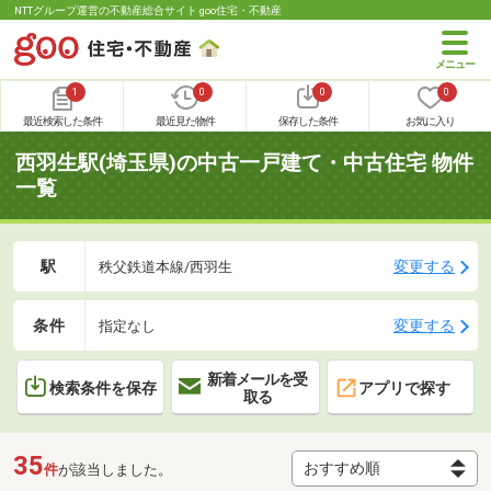
NTTグループ運営の不動産総合サイト goo住宅・不動産
1
0
0
0
最近検索した条件
最近見た物件
保存した条件
お気に入り
西羽生駅(埼玉県)の中古一戸建て・中古住宅 物件
一覧
駅
変更する
秩父鉄道本線/西羽生
条件
変更する
指定なし
新着メールを受
検索条件を保存
アプリで探す
取る
35
件
が該当しました。