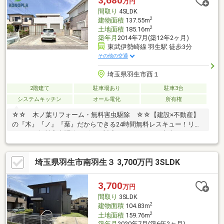
3,680
万円
間取り
4SLDK
2
建物面積
137.55m
2
土地面積
185.16m
築年月
2014年7月(築12年2ヶ月)
東武伊勢崎線 羽生駅 徒歩3分
その他の交通
埼玉県羽生市西１
2階建て
駐車場あり
駐車3台
システムキッチン
オール電化
所有権
☆☆ 木ノ葉リフォーム・無料害虫駆除 ☆☆【建設×不動産】
の『木』『ノ』『葉』だからできる24時間無料レスキュー！リフ
ォーム・無料害虫駆除サビース対応しております！中古でもアフ
ターサービスがついており、住んでからの安心をずっとお届けし
ます！内覧時に、無料相談・お見積りも物件ごとに作成可能！！
埼玉県羽生市南羽生３ 3,700万円 3SLDK
オウチ探しも、リフォームも一緒に相談できます！＼弊社には、
『きつね隊』・『ゴリラ隊』という無料かけつけサービスの仕組
みが、整っています♪／住んでからのお家トラブル、緊急対応も承
3,700
万円
っております♪お家のこと、すべて木ノ葉プランニングにお任せく
間取り
3SLDK
ださい＾＾
2
建物面積
104.83m
2
土地面積
159.76m
築年月
2020年7月(築6年2ヶ月)