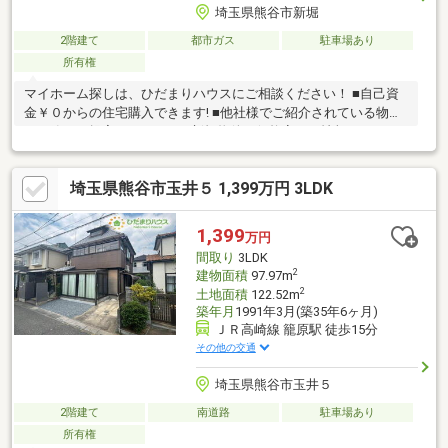
埼玉県熊谷市新堀
2階建て
都市ガス
駐車場あり
所有権
マイホーム探しは、ひだまりハウスにご相談ください！ ■自己資
金￥０からの住宅購入できます! ■他社様でご紹介されている物件
も一緒にご提案できます。 ■新規物件・価格変更の情報がとても
スピーディーです。 ■インターネット非公開の物件もご紹介可能
です。 ■ご希望の方にはメールでのやりとりだけで大丈夫です。
埼玉県熊谷市玉井５ 1,399万円 3LDK
■お忙しいときは現地待合せ＆現地解散できます。 ■平日のご見学
希望大歓迎です! ■住宅ローンアドバイザーが銀行手続きをお手伝
い致します。
1,399
万円
間取り
3LDK
2
建物面積
97.97m
2
土地面積
122.52m
築年月
1991年3月(築35年6ヶ月)
ＪＲ高崎線 籠原駅 徒歩15分
その他の交通
埼玉県熊谷市玉井５
2階建て
南道路
駐車場あり
所有権