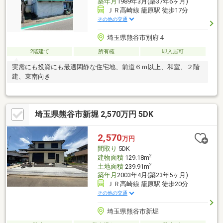
築年月
1989年3月(築37年6ヶ月)
ＪＲ高崎線 籠原駅 徒歩17分
その他の交通
埼玉県熊谷市別府４
2階建て
所有権
即入居可
実需にも投資にも最適閑静な住宅地、前道６ｍ以上、和室、２階
建、東南向き
埼玉県熊谷市新堀 2,570万円 5DK
2,570
万円
間取り
5DK
2
建物面積
129.18m
2
土地面積
239.91m
築年月
2003年4月(築23年5ヶ月)
ＪＲ高崎線 籠原駅 徒歩20分
その他の交通
埼玉県熊谷市新堀