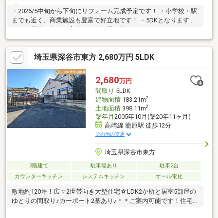
・2026/5中旬から下旬にリフォーム完成予定です！ ・小学校・駅
までも近く、商業施設も豊富で好立地です！ ・5DKとなりますの
で、お子様の多いご家庭でもお部屋に困りません。
埼玉県深谷市東方 2,680万円 5LDK
2,680
万円
間取り
5LDK
2
建物面積
183.21m
2
土地面積
398.11m
築年月
2005年10月(築20年11ヶ月)
高崎線 籠原駅 徒歩12分
その他の交通
埼玉県深谷市東方
2階建て
駐車場あり
駐車2台
カウンターキッチン
システムキッチン
オール電化
敷地約120坪！広々2世帯向き大型住宅☆LDK2か所と居室5部屋の
ゆとりの間取り♪カーポート2基あり♪＊＊ご案内可能です！住宅
ローン相談受付中＊＊＊