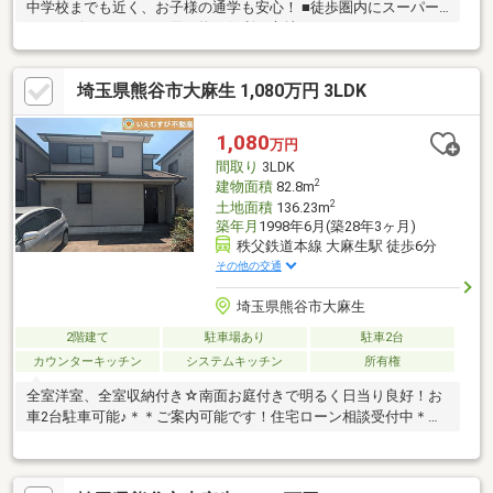
中学校までも近く、お子様の通学も安心！ ■徒歩圏内にスーパー
やコンビニがあり、お買い物に便利な立地！
埼玉県熊谷市大麻生 1,080万円 3LDK
1,080
万円
間取り
3LDK
2
建物面積
82.8m
2
土地面積
136.23m
築年月
1998年6月(築28年3ヶ月)
秩父鉄道本線 大麻生駅 徒歩6分
その他の交通
埼玉県熊谷市大麻生
2階建て
駐車場あり
駐車2台
カウンターキッチン
システムキッチン
所有権
全室洋室、全室収納付き☆南面お庭付きで明るく日当り良好！お
車2台駐車可能♪＊＊ご案内可能です！住宅ローン相談受付中＊＊
＊