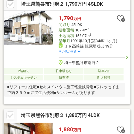
埼玉県熊谷市別府２ 1,790万円 4SLDK
1,790
万円
間取り
4SLDK
2
建物面積
107.4m
2
土地面積
152.07m
築年月
1991年10月(築34年11ヶ月)
ＪＲ高崎線 籠原駅 徒歩19分
その他の交通
埼玉県熊谷市別府２
2階建て
駐車場あり
駐車2台
システムキッチン
所有権
即入居可
■リフォーム住宅■セキスイハウス施工軽量鉄骨造■フレッセイま
で約２５０ｍにて生活便利■サンルームがあります
埼玉県熊谷市別府２ 1,880万円 4LDK
1,880
万円