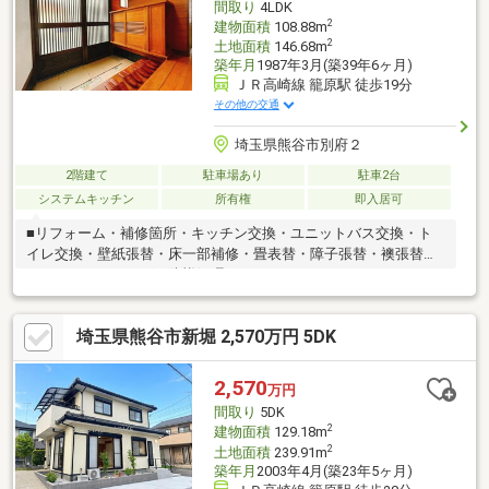
間取り
4LDK
2
建物面積
108.88m
2
土地面積
146.68m
築年月
1987年3月(築39年6ヶ月)
ＪＲ高崎線 籠原駅 徒歩19分
その他の交通
埼玉県熊谷市別府２
2階建て
駐車場あり
駐車2台
システムキッチン
所有権
即入居可
■リフォーム・補修箇所・キッチン交換・ユニットバス交換・ト
イレ交換・壁紙張替・床一部補修・畳表替・障子張替・襖張替・
ハウスクリーニング・防蟻処理
埼玉県熊谷市新堀 2,570万円 5DK
2,570
万円
間取り
5DK
2
建物面積
129.18m
2
土地面積
239.91m
築年月
2003年4月(築23年5ヶ月)