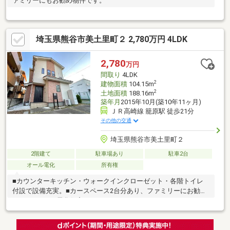
ァミリーにもお勧め物件です。
埼玉県熊谷市美土里町２ 2,780万円 4LDK
2,780
万円
間取り
4LDK
2
建物面積
104.15m
2
土地面積
188.16m
築年月
2015年10月(築10年11ヶ月)
ＪＲ高崎線 籠原駅 徒歩21分
その他の交通
埼玉県熊谷市美土里町２
2階建て
駐車場あり
駐車2台
オール電化
所有権
■カウンターキッチン・ウォークインクローゼット・各階トイレ
付設で設備充実。■カースペース2台分あり、ファミリーにお勧め
です。■オール電化住宅です。