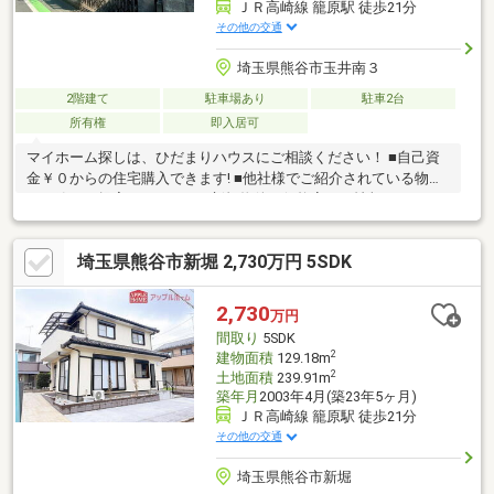
ＪＲ高崎線 籠原駅 徒歩21分
その他の交通
埼玉県熊谷市玉井南３
2階建て
駐車場あり
駐車2台
所有権
即入居可
マイホーム探しは、ひだまりハウスにご相談ください！ ■自己資
金￥０からの住宅購入できます! ■他社様でご紹介されている物件
も一緒にご提案できます。 ■新規物件・価格変更の情報がとても
スピーディーです。 ■インターネット非公開の物件もご紹介可能
です。 ■ご希望の方にはメールでのやりとりだけで大丈夫です。
埼玉県熊谷市新堀 2,730万円 5SDK
■お忙しいときは現地待合せ＆現地解散できます。 ■平日のご見学
希望大歓迎です! ■住宅ローンアドバイザーが銀行手続きをお手伝
い致します。
2,730
万円
間取り
5SDK
2
建物面積
129.18m
2
土地面積
239.91m
築年月
2003年4月(築23年5ヶ月)
ＪＲ高崎線 籠原駅 徒歩21分
その他の交通
埼玉県熊谷市新堀