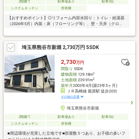
2階建て
駐車場あり
駐車3台
システムキッチン
所有権
【おすすめポイント】◎リフォーム内容水回り：トイレ・給湯器
（2026年5月）内装：床（フローリング等）、壁・天井（クロ
ス・塗装等）（2026年4月外構：2026年4月◎家計にも優しい省エ
ネ給湯器・複層ガラス光熱費の節約に◎◎JR高崎線「籠原駅」ま
で徒歩13分通勤・通学に便利な立地■【0120-82-3388】へお気軽
埼玉県熊谷市新堀 2,730万円 5SDK
にお問い合わせください■■【ララハウス 太田】で検索♪ 最
新情報を毎日更新中です！ 弊社ホームページをご利用くださ
いませ☆☆
2,730
万円
間取り
5SDK
2
建物面積
129.18m
2
土地面積
239.91m
築年月
2003年4月(築23年5ヶ月)
ＪＲ高崎線 籠原駅 徒歩20分
その他の交通
埼玉県熊谷市新堀
2階建て
駐車場あり
駐車3台
システムキッチン
所有権
■周辺環境が充実した立地です■部屋数５つあり、お子様の多いフ