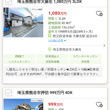
埼玉県熊谷市大麻生 1,080万円 3LDK
1,080
万円
間取り
3LDK
2
建物面積
82.8m
2
土地面積
136.23m
築年月
1998年6月(築28年3ヶ月)
秩父鉄道本線 大麻生駅 徒歩6分
その他の交通
埼玉県熊谷市大麻生
2階建て
駐車場あり
カウンターキッチン
システムキッチン
浴室乾燥機
所有権
＼陽光ふりそそぐ明るい家／対面キッチン■LDK広々16帖■駐車並
列2台可 …おすすめPOINT… ▽水廻り集中設計で家事もラクラク♪
▽ゴミ出しなどに便利な勝手口 ▽各居室に収納あり◎
埼玉県熊谷市押切 999万円 4DK
999
万円
間取り
4DK