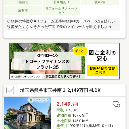
2階建て
駐車場あり
駐車2台
リフォームリノベーシ
所有権
ョン
◇物件の特徴◇■リフォーム工事中物件■カースペース2台嬉しい
設備がたくさんそろった空間で夢のマイホームを叶えましょう
♪◇周辺環境◇玉井小学校まで 徒歩3分玉井中学校まで 徒
歩11分ローソンまで 徒歩7分生活環境の整った満足な立地で
す☆〇●〇アップルホームの魅力〇●〇１）全員不動産経験豊富な
プロ集団！お任せください２）ポータルサイトに掲載されていな
い物件情報も多数有！地域密着の担当スタッフにお気軽にご相談
下さい！３）住宅ローン相談無料で受付致します！４）即日・平
日・夜間のご対応も可能
埼玉県熊谷市玉井南３ 2,149万円 4LDK
2,149
万円
間取り
4LDK
2
建物面積
107.64m
2
土地面積
146.01m
築年月
1992年11月(築33年10ヶ月)