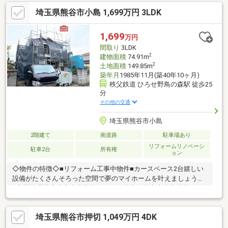
です。 ■ご希望の方にはメールでのやりとりだけで大丈夫です。
埼玉県熊谷市小島 1,699万円 3LDK
■お忙しいときは現地待合せ＆現地解散できます。 ■平日のご見学
希望大歓迎です! ■住宅ローンアドバイザーが銀行手続きをお手伝
い致します。
1,699
万円
間取り
3LDK
2
建物面積
74.91m
2
土地面積
149.85m
築年月
1985年11月(築40年10ヶ月)
秩父鉄道 ひろせ野鳥の森駅 徒歩25
分
その他の交通
埼玉県熊谷市小島
2階建て
南道路
駐車場あり
リフォームリノベーシ
駐車2台
所有権
ョン
◇物件の特徴◇■リフォーム工事中物件■カースペース2台嬉しい
設備がたくさんそろった空間で夢のマイホームを叶えましょう
♪◇周辺環境◇大麻生小学校まで 徒歩29分大麻生中学校ま
で 徒歩24分ベルクまで 徒歩26分生活環境の整った満足な
立地です☆〇●〇アップルホームの魅力〇●〇１）全員不動産経験
埼玉県熊谷市押切 1,049万円 4DK
豊富なプロ集団！お任せください２）ポータルサイトに掲載され
ていない物件情報も多数有！地域密着の担当スタッフにお気軽に