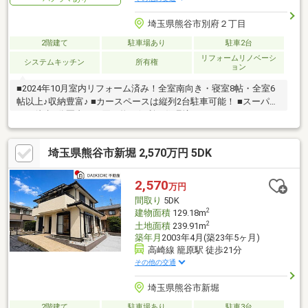
埼玉県熊谷市別府２丁目
2階建て
駐車場あり
駐車2台
リフォームリノベーシ
システムキッチン
所有権
ョン
■2024年10月室内リフォーム済み！全室南向き・寝室8帖・全室6
帖以上♪収納豊富♪ ■カースペースは縦列2台駐車可能！ ■スーパー
まで徒歩5分圏内！お買い物に便利な住環境♪
埼玉県熊谷市新堀 2,570万円 5DK
2,570
万円
間取り
5DK
2
建物面積
129.18m
2
土地面積
239.91m
築年月
2003年4月(築23年5ヶ月)
高崎線 籠原駅 徒歩21分
その他の交通
埼玉県熊谷市新堀
2階建て
駐車場あり
駐車3台