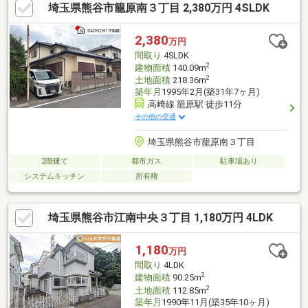
埼玉県熊谷市籠原南３丁目 2,380万円 4SLDK
2,380
万円
間取り
4SLDK
2
建物面積
140.09m
2
土地面積
218.36m
築年月
1995年2月(築31年7ヶ月)
高崎線 籠原駅 徒歩11分
その他の交通
埼玉県熊谷市籠原南３丁目
2階建て
都市ガス
駐車場あり
システムキッチン
所有権
埼玉県熊谷市江南中央３丁目 1,180万円 4LDK
1,180
万円
間取り
4LDK
2
建物面積
90.25m
2
土地面積
112.85m
築年月
1990年11月(築35年10ヶ月)