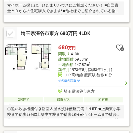
マイホーム探しは、ひだまりハウスにご相談ください！ ■自己資
金￥０からの住宅購入できます! ■他社様でご紹介されている物件
も一緒にご提案できます。 ■新規物件・価格変更の情報がとても
スピーディーです。 ■インターネット非公開の物件もご紹介可能
です。 ■ご希望の方にはメールでのやりとりだけで大丈夫です。
埼玉県深谷市東方 680万円 4LDK
■お忙しいときは現地待合せ＆現地解散できます。 ■平日のご見学
希望大歓迎です! ■住宅ローンアドバイザーが銀行手続きをお手伝
い致します。※ハザードマップ0.0ｍ～0.5ｍに該当しております。
680
万円
間取り
4LDK
2
建物面積
59.33m
2
土地面積
147.87m
築年月
1973年8月(築53年1ヶ月)
ＪＲ高崎線 籠原駅 徒歩18分
その他の交通
埼玉県深谷市東方
2階建て
都市ガス
所有権
〇追い炊き機能付き浴室＆温水洗浄便座完備！*LIFE*■上柴東小学
校まで徒歩23分□上柴中学校まで徒歩28分■ビバホームまで徒歩6
分□ローソンまで徒歩7分■クスリのアオキまで徒歩10分☆資料請
求・予約見学など、お気軽にご連絡ください☆