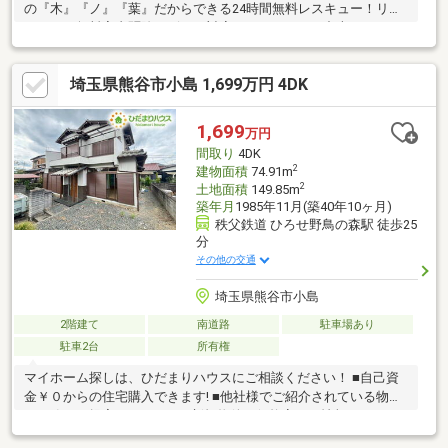
の『木』『ノ』『葉』だからできる24時間無料レスキュー！リフ
ォーム・無料害虫駆除サビース対応しております！中古でもアフ
ターサービスがついており、住んでからの安心をずっとお届けし
ます！内覧時に、無料相談・お見積りも物件ごとに作成可能！！
埼玉県熊谷市小島 1,699万円 4DK
オウチ探しも、リフォームも一緒に相談できます！＼弊社には、
『きつね隊』・『ゴリラ隊』という無料かけつけサービスの仕組
みが、整っています♪／住んでからのお家トラブル、緊急対応も承
1,699
万円
っております♪お家のこと、すべて木ノ葉プランニングにお任せく
間取り
4DK
ださい＾＾
2
建物面積
74.91m
2
土地面積
149.85m
築年月
1985年11月(築40年10ヶ月)
秩父鉄道 ひろせ野鳥の森駅 徒歩25
分
その他の交通
埼玉県熊谷市小島
2階建て
南道路
駐車場あり
駐車2台
所有権
マイホーム探しは、ひだまりハウスにご相談ください！ ■自己資
金￥０からの住宅購入できます! ■他社様でご紹介されている物件
も一緒にご提案できます。 ■新規物件・価格変更の情報がとても
スピーディーです。 ■インターネット非公開の物件もご紹介可能