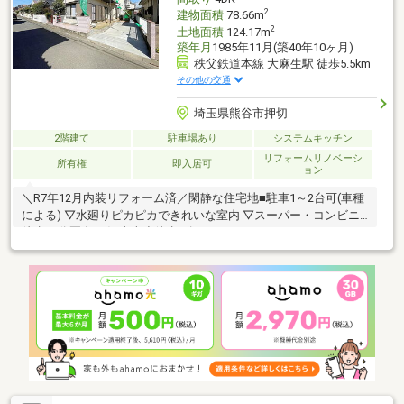
2
建物面積
78.66m
2
土地面積
124.17m
築年月
1985年11月(築40年10ヶ月)
秩父鉄道本線 大麻生駅 徒歩5.5km
その他の交通
埼玉県熊谷市押切
2階建て
駐車場あり
システムキッチン
リフォームリノベーシ
所有権
即入居可
ョン
＼R7年12月内装リフォーム済／閑静な住宅地■駐車1～2台可(車種
による) ▽水廻りピカピカできれいな室内 ▽スーパー・コンビニ
徒歩10分圏内 ▽江南南小徒歩6分