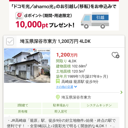
埼玉県深谷市東方 1,200万円 4LDK
1,200
万円
間取り
4LDK
2
建物面積
102.68m
2
土地面積
120.5m
築年月
1989年1月(築37年8ヶ月)
高崎線 籠原駅 徒歩9分
その他の交通
埼玉県深谷市東方
2階建て
駐車場あり
システムキッチン
所有権
即入居可
・JR高崎線「籠原」駅、徒歩9分の好立地物件♪始発・終点の駅で
便利です！ ・全室6帖以上♪2面彩光で明るく開放的な4LDK！ ・ス