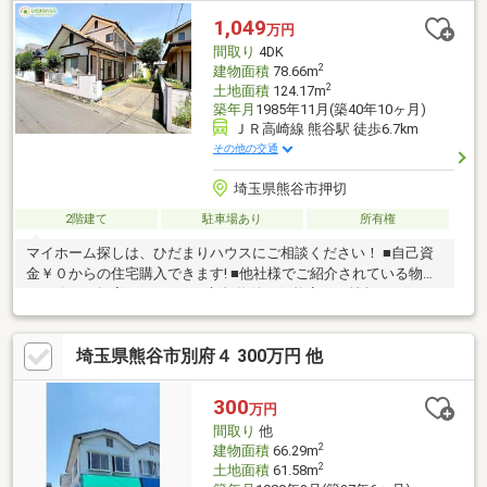
ご相談下さい！３）住宅ローン相談無料で受付致します！４）即
1,049
万円
日・平日・夜間のご対応も可能
間取り
4DK
2
建物面積
78.66m
2
土地面積
124.17m
築年月
1985年11月(築40年10ヶ月)
ＪＲ高崎線 熊谷駅 徒歩6.7km
その他の交通
埼玉県熊谷市押切
2階建て
駐車場あり
所有権
マイホーム探しは、ひだまりハウスにご相談ください！ ■自己資
金￥０からの住宅購入できます! ■他社様でご紹介されている物件
も一緒にご提案できます。 ■新規物件・価格変更の情報がとても
スピーディーです。 ■インターネット非公開の物件もご紹介可能
です。 ■ご希望の方にはメールでのやりとりだけで大丈夫です。
埼玉県熊谷市別府４ 300万円 他
■お忙しいときは現地待合せ＆現地解散できます。 ■平日のご見学
希望大歓迎です! ■住宅ローンアドバイザーが銀行手続きをお手伝
い致します。
300
万円
間取り
他
2
建物面積
66.29m
2
土地面積
61.58m