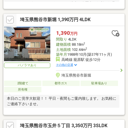
ーパー、コンビニ、ドラッグストアが徒歩10分圏内！便利な住環
境！
埼玉県熊谷市新堀 1,390万円 4LDK
1,390
万円
間取り
4LDK
2
建物面積
88.18m
2
土地面積
102.44m
築年月
1988年10月(築37年11ヶ月)
高崎線 籠原駅 徒歩12分
その他の交通
パノラマあり
埼玉県熊谷市新堀
2階建て
都市ガス
駐車場あり
所有権
本日のご見学大歓迎！！ 平日・夜間もご案内致します。 お気軽に
ご連絡下さいませ。
埼玉県熊谷市玉井５丁目 3,350万円 3SLDK