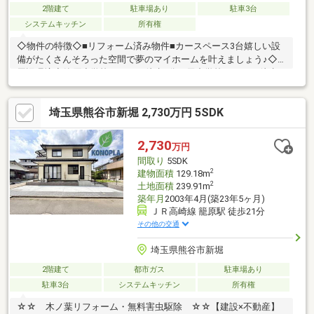
2階建て
駐車場あり
駐車3台
システムキッチン
所有権
◇物件の特徴◇■リフォーム済み物件■カースペース3台嬉しい設
備がたくさんそろった空間で夢のマイホームを叶えましょう♪◇
周辺環境◇籠原小学校まで 徒歩3分三尻中学校まで 徒歩
24分ベルクまで 徒歩5分生活環境の整った満足な立地です☆
〇●〇アップルホームの魅力〇●〇１）全員不動産経験豊富なプロ
埼玉県熊谷市新堀 2,730万円 5SDK
集団！お任せください２）ポータルサイトに掲載されていない物
件情報も多数有！地域密着の担当スタッフにお気軽にご相談下さ
い！３）住宅ローン相談無料で受付致します！４）即日・平日・
2,730
万円
夜間のご対応も可能
間取り
5SDK
2
建物面積
129.18m
2
土地面積
239.91m
築年月
2003年4月(築23年5ヶ月)
ＪＲ高崎線 籠原駅 徒歩21分
その他の交通
埼玉県熊谷市新堀
2階建て
都市ガス
駐車場あり
駐車3台
システムキッチン
所有権
☆☆ 木ノ葉リフォーム・無料害虫駆除 ☆☆【建設×不動産】