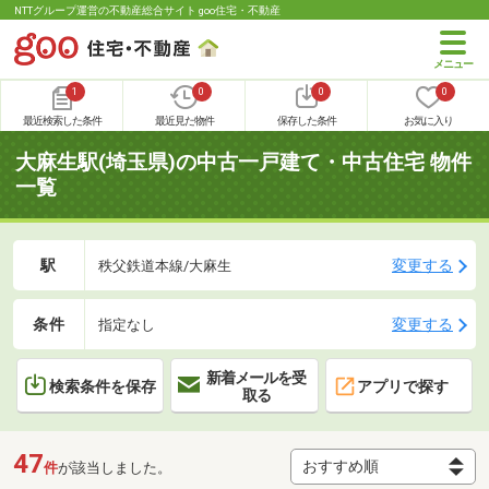
NTTグループ運営の不動産総合サイト goo住宅・不動産
1
0
0
0
最近検索した条件
最近見た物件
保存した条件
お気に入り
大麻生駅(埼玉県)の中古一戸建て・中古住宅 物件
一覧
駅
変更する
秩父鉄道本線/大麻生
条件
変更する
指定なし
新着メールを受
検索条件を保存
アプリで探す
取る
47
件
が該当しました。