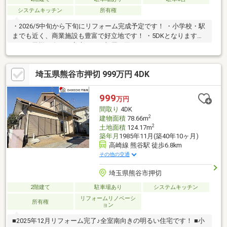
システムキッチン
所有権
・2026/5中旬から下旬にリフォーム完成予定です！ ・小学校・駅
までも近く、商業施設も豊富で好立地です！ ・5DKとなりますの
で、お子様の多いご家庭でもお部屋に困りません。
埼玉県熊谷市押切 999万円 4DK
999
万円
間取り
4DK
2
建物面積
78.66m
2
土地面積
124.17m
築年月
1985年11月(築40年10ヶ月)
高崎線 熊谷駅 徒歩6.8km
その他の交通
埼玉県熊谷市押切
2階建て
駐車場あり
システムキッチン
リフォームリノベーシ
所有権
ョン
■2025年12月リフォーム完了♪全室南向きの明るい住宅です！ ■小