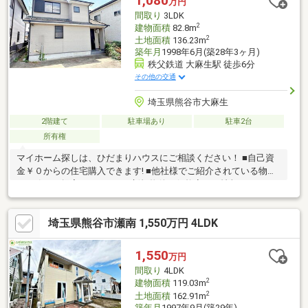
1,080
万円
間取り
3LDK
2
建物面積
82.8m
2
土地面積
136.23m
築年月
1998年6月(築28年3ヶ月)
秩父鉄道 大麻生駅 徒歩6分
その他の交通
埼玉県熊谷市大麻生
2階建て
駐車場あり
駐車2台
所有権
マイホーム探しは、ひだまりハウスにご相談ください！ ■自己資
金￥０からの住宅購入できます! ■他社様でご紹介されている物件
も一緒にご提案できます。 ■新規物件・価格変更の情報がとても
スピーディーです。 ■インターネット非公開の物件もご紹介可能
です。 ■ご希望の方にはメールでのやりとりだけで大丈夫です。
埼玉県熊谷市瀬南 1,550万円 4LDK
■お忙しいときは現地待合せ＆現地解散できます。 ■平日のご見学
希望大歓迎です! ■住宅ローンアドバイザーが銀行手続きをお手伝
い致します。
1,550
万円
間取り
4LDK
2
建物面積
119.03m
2
土地面積
162.91m
築年月
1997年9月(築29年)