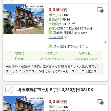
3,350
万円
間取り
3SLDK
2
建物面積
99.36m
2
土地面積
189.71m
築年月
2024年12月(築1年9ヶ月)
高崎線 籠原駅 徒歩13分
その他の交通
埼玉県熊谷市玉井５丁目
2階建て
都市ガス
駐車場あり
駐車3台
カウンターキッチン
システムキッチン
■高気密・高断熱で快適♪収納豊富な間取り設計♪ ■人気の都市ガ
ス！ランニングコストを抑えられます♪ ■カースペースは並列3台
分以上！
埼玉県熊谷市玉井５丁目 3,350万円 3SLDK
3,350
万円
間取り
3SLDK
2