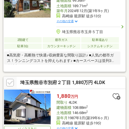
建物面積
99.36m
2
土地面積
189.71m
築年月
2024年12月(築1年9ヶ月)
高崎線 籠原駅 徒歩13分
その他の交通
埼玉県熊谷市玉井５丁目
2階建て
都市ガス
駐車場あり
駐車3台
カウンターキッチン
システムキッチン
■高気密・高断熱で快適♪収納豊富な間取り設計♪ ■人気の都市ガ
ス！ランニングコストを抑えられます♪ ■カースペースは並列3台
分以上！
埼玉県熊谷市別府２丁目 1,880万円 4LDK
1,880
万円
間取り
4LDK
2
建物面積
108.88m
2
土地面積
146.68m
築年月
1987年3月(築39年6ヶ月)
高崎線 籠原駅 徒歩19分
その他の交通
パノラマあり