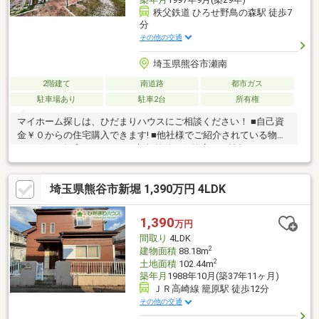
秩父鉄道 ひろせ野鳥の森駅 徒歩7
分
その他の交通
埼玉県熊谷市瀬南
2階建て
南道路
都市ガス
駐車場あり
駐車2台
所有権
マイホーム探しは、ひだまりハウスにご相談ください！ ■自己資
金￥０からの住宅購入できます! ■他社様でご紹介されている物件
も一緒にご提案できます。 ■新規物件・価格変更の情報がとても
スピーディーです。 ■インターネット非公開の物件もご紹介可能
です。 ■ご希望の方にはメールでのやりとりだけで大丈夫です。
埼玉県熊谷市新堀 1,390万円 4LDK
■お忙しいときは現地待合せ＆現地解散できます。 ■平日のご見学
希望大歓迎です! ■住宅ローンアドバイザーが銀行手続きをお手伝
い致します。
1,390
万円
間取り
4LDK
2
建物面積
88.18m
2
土地面積
102.44m
築年月
1988年10月(築37年11ヶ月)
ＪＲ高崎線 籠原駅 徒歩12分
その他の交通