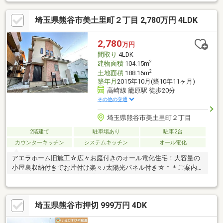
埼玉県熊谷市美土里町２丁目 2,780万円 4LDK
2,780
万円
間取り
4LDK
2
建物面積
104.15m
2
土地面積
188.16m
築年月
2015年10月(築10年11ヶ月)
高崎線 籠原駅 徒歩20分
その他の交通
埼玉県熊谷市美土里町２丁目
2階建て
駐車場あり
駐車2台
カウンターキッチン
システムキッチン
オール電化
アエラホーム旧施工☆広々お庭付きのオール電化住宅！大容量の
小屋裏収納付きでお片付け楽々♪太陽光パネル付き☆＊＊ご案内
可能です！住宅ローン相談受付中＊＊＊
埼玉県熊谷市押切 999万円 4DK