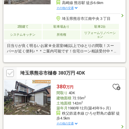
高崎線 熊谷駅 徒歩6.6km
その他の交通
埼玉県熊谷市江南中央３丁目
2階建て
駐車場あり
駐車2台
リフォームリノベーシ
システムキッチン
所有権
ョン
日当りが良く明るいお家☆全居室6帖以上でゆとりの間取！スー
パーが近く便利♪＊＊ご案内可能です！住宅ローン相談受付中＊＊
＊
埼玉県熊谷市樋春 380万円 4DK
380
万円
間取り
4DK
2
建物面積
72.55m
2
土地面積
142m
築年月
1980年12月(築45年9ヶ月)
秩父鉄道本線 ひろせ野鳥の森駅 徒
歩4.5km
その他の交通