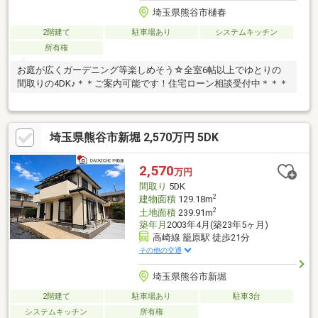
埼玉県熊谷市樋春
2階建て
駐車場あり
システムキッチン
所有権
お庭が広くガーデニング等楽しめそう☆全室6帖以上でゆとりの
間取りの4DK♪＊＊ご案内可能です！住宅ローン相談受付中＊＊＊
埼玉県熊谷市新堀 2,570万円 5DK
2,570
万円
間取り
5DK
2
建物面積
129.18m
2
土地面積
239.91m
築年月
2003年4月(築23年5ヶ月)
高崎線 籠原駅 徒歩21分
その他の交通
埼玉県熊谷市新堀
2階建て
駐車場あり
駐車3台
システムキッチン
所有権