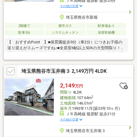
ＪＲ高崎線 籠原駅 徒歩20分
その他の交通
埼玉県熊谷市新堀
2階建て
都市ガス
駐車場あり
駐車3台
システムキッチン
浴室乾燥機
【 おすすめPoint 】■保育園徒歩9分（車2分）につきお子様の
送り迎えがスムーズですね♪■全居室6帖以上5DKの大型間取り！部
屋数が多く目的や用途によって部屋を分けられますね♪■和室は湿
気の多い時期にも涼しく過ごすことができます。■2回納戸は収納
部屋やワークスペースとしてもご利用できます！■車種により駐
埼玉県熊谷市玉井南３ 2,149万円 4LDK
車3台可能◎【 リフォーム内容（令和8年4月完了） 】・クロ
ス張替え（和室以外）一式・トイレ、洗面所CF張替え・トイレ2
箇所・畳表替え・電気・コンセント一式・外構一式・ハウスクリ
2,149
万円
ーニング・外壁清掃
間取り
4LDK
2
建物面積
107.64m
2
土地面積
146.01m
築年月
1992年11月(築33年10ヶ月)
ＪＲ高崎線 籠原駅 徒歩21分
その他の交通
埼玉県熊谷市玉井南３