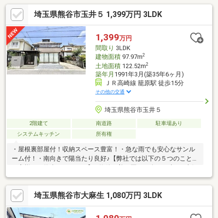
埼玉県熊谷市玉井５ 1,399万円 3LDK
1,399
万円
間取り
3LDK
2
建物面積
97.97m
2
土地面積
122.52m
築年月
1991年3月(築35年6ヶ月)
ＪＲ高崎線 籠原駅 徒歩15分
その他の交通
埼玉県熊谷市玉井５
2階建て
南道路
駐車場あり
システムキッチン
所有権
・屋根裏部屋付！収納スペース豊富！・急な雨でも安心なサンル
ーム付！・南向きで陽当たり良好♪【弊社では以下の５つのことを
お客様にお約束いたします】1.物件の善し悪しは全て正直にお話
しします。2.無理な売り込みや契約の催促、突然の訪問等、しつ
こい営業はいたしません。3.契約したら終わりではなくお引き渡
埼玉県熊谷市大麻生 1,080万円 3LDK
し後、お引越し後もお客様のパートナーであること。4.ウソやお
とり広告は一切使いません。(データ更新は迅速に行います。）5.
お客様の個人情報は細心の注意を払って取り扱います。