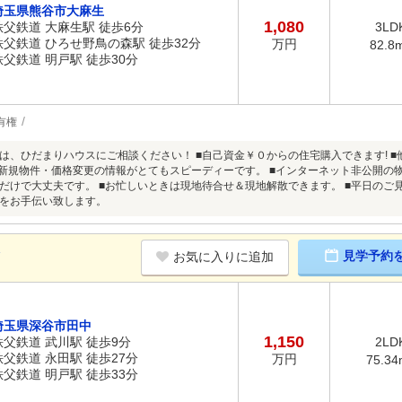
埼玉県熊谷市大麻生
1,080
秩父鉄道 大麻生駅 徒歩6分
3LD
秩父鉄道 ひろせ野鳥の森駅 徒歩32分
万円
82.8
秩父鉄道 明戸駅 徒歩30分
有権
は、ひだまりハウスにご相談ください！ ■自己資金￥０からの住宅購入できます! 
■新規物件・価格変更の情報がとてもスピーディーです。 ■インターネット非公開の
だけで大丈夫です。 ■お忙しいときは現地待合せ＆現地解散できます。 ■平日のご見
をお手伝い致します。
K
見学予約
お気に入りに追加
埼玉県深谷市田中
1,150
秩父鉄道 武川駅 徒歩9分
2LD
秩父鉄道 永田駅 徒歩27分
万円
75.34
秩父鉄道 明戸駅 徒歩33分