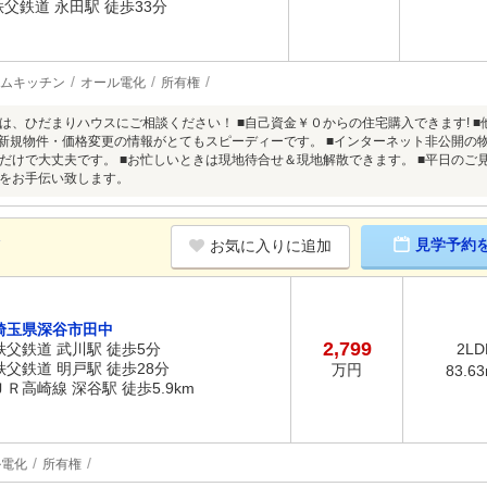
秩父鉄道 永田駅 徒歩33分
ムキッチン
オール電化
所有権
は、ひだまりハウスにご相談ください！ ■自己資金￥０からの住宅購入できます! 
■新規物件・価格変更の情報がとてもスピーディーです。 ■インターネット非公開の
だけで大丈夫です。 ■お忙しいときは現地待合せ＆現地解散できます。 ■平日のご見
をお手伝い致します。
K
見学予約
お気に入りに追加
埼玉県深谷市田中
2,799
秩父鉄道 武川駅 徒歩5分
2LD
秩父鉄道 明戸駅 徒歩28分
万円
83.6
ＪＲ高崎線 深谷駅 徒歩5.9km
ル電化
所有権