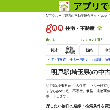
NTTグループ運営の不動産総合サイト goo
借りる
マンションを買う
店舗･
賃貸
新築
中
事業用
住宅・不動産
>
中古一戸建て
>
首都圏
>
埼
明戸駅(埼玉県)の中
明戸駅(埼玉県)の中古住宅、中古一軒
すならgoo住宅・不動産。価格・建物面
ポートします。
探したい物件の路線・検索条件を変