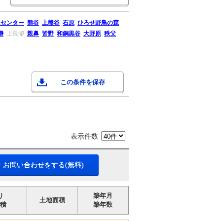
通センター
熊谷
上熊谷
石原
ひろせ野鳥の森
瀞
上長瀞
親鼻
皆野
和銅黒谷
大野原
秩父
この条件を保存
表示件数
・お問い合わせをする(無料)
り
築年月
土地面積
積
築年数