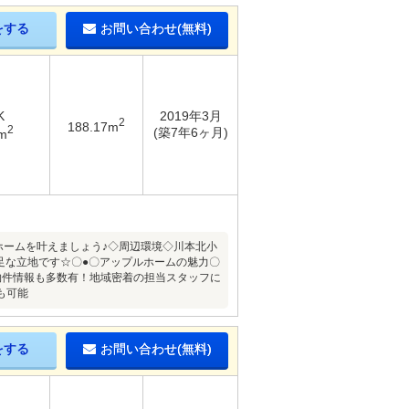
をする
お問い合わせ(無料)
K
2019年3月
2
188.17m
2
(築7年6ヶ月)
m
ホームを叶えましょう♪◇周辺環境◇川本北小
な立地です☆〇●〇アップルホームの魅力〇
物件情報も多数有！地域密着の担当スタッフに
も可能
をする
お問い合わせ(無料)