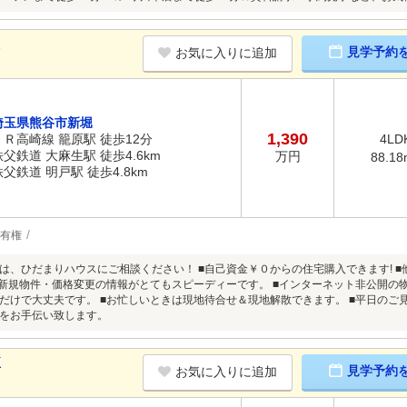
K
見学予約
お気に入りに追加
埼玉県熊谷市新堀
1,390
ＪＲ高崎線 籠原駅 徒歩12分
4LD
秩父鉄道 大麻生駅 徒歩4.6km
万円
88.18
秩父鉄道 明戸駅 徒歩4.8km
有権
は、ひだまりハウスにご相談ください！ ■自己資金￥０からの住宅購入できます! 
■新規物件・価格変更の情報がとてもスピーディーです。 ■インターネット非公開の
だけで大丈夫です。 ■お忙しいときは現地待合せ＆現地解散できます。 ■平日のご見
をお手伝い致します。
K
見学予約
お気に入りに追加