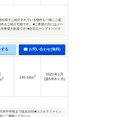
■他社様でご紹介されている物件も一緒にご提
物件もご紹介可能です。 ■ご希望の方にはメー
学希望大歓迎です! ■住宅ローンアドバイザ
をする
お問い合わせ(無料)
K
2021年1月
2
146.58m
2
(築5年8ヶ月)
m
□川本中学校まで徒歩10分■ココカラファイン
気軽にご連絡ください☆