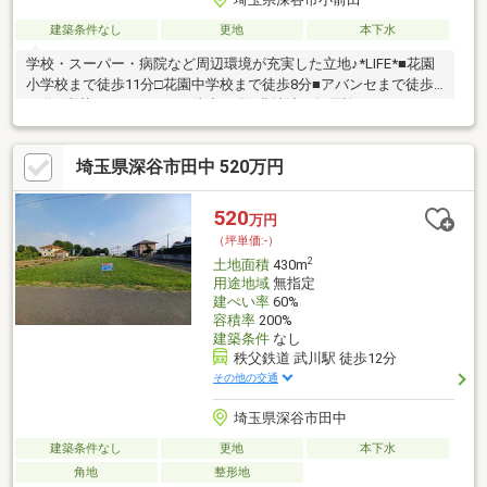
建築条件なし
更地
本下水
学校・スーパー・病院など周辺環境が充実した立地♪*LIFE*■花園
小学校まで徒歩11分□花園中学校まで徒歩8分■アバンセまで徒歩
11分□彩花クリニックまで徒歩10分※農地法の転用許可を要する※
水道加入金176 000円(20mm)を要する※受益者負担金(㎡=650
円)215 800円を要する※セットバックを要する(一方後退)※西側約
埼玉県深谷市田中 520万円
45ｍに計画道路あり(計画決定)ファイブイズホームではあなたの
頼れる不動産探しのパートナーになれるよう、不動産情報を豊富
に取り扱っております。ぜひご検討ください。
520
万円
（坪単価:-）
2
土地面積
430m
用途地域
無指定
建ぺい率
60%
容積率
200%
建築条件
なし
秩父鉄道 武川駅 徒歩12分
その他の交通
埼玉県深谷市田中
建築条件なし
更地
本下水
角地
整形地