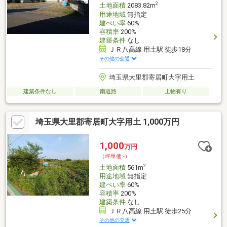
2
土地面積
2083.82m
用途地域
無指定
建ぺい率
60%
容積率
200%
建築条件
なし
ＪＲ八高線 用土駅 徒歩18分
その他の交通
埼玉県大里郡寄居町大字用土
建築条件なし
南道路
上物有り
埼玉県大里郡寄居町大字用土 1,000万円
1,000
万円
（坪単価:-）
2
土地面積
561m
用途地域
無指定
建ぺい率
60%
容積率
200%
建築条件
なし
ＪＲ八高線 用土駅 徒歩25分
その他の交通