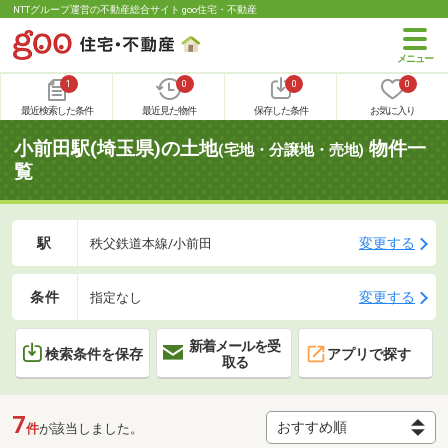
NTTグループ運営の不動産総合サイト goo住宅・不動産
1
0
0
0
最近検索した条件
最近見た物件
保存した条件
お気に入り
小前田駅(埼玉県)の土地
物件一
(宅地・分譲地・売地)
覧
駅
変更する
秩父鉄道本線/小前田
条件
変更する
指定なし
新着メールを受
検索条件を保存
アプリで探す
取る
7
件
が該当しました。