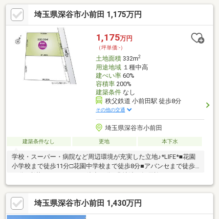
埼玉県深谷市小前田 1,175万円
1,175
万円
（坪単価:-）
2
土地面積
332m
用途地域
１種中高
建ぺい率
60%
容積率
200%
建築条件
なし
秩父鉄道 小前田駅 徒歩8分
その他の交通
埼玉県深谷市小前田
建築条件なし
更地
本下水
学校・スーパー・病院など周辺環境が充実した立地♪*LIFE*■花園
小学校まで徒歩11分□花園中学校まで徒歩8分■アバンセまで徒歩
11分□彩花クリニックまで徒歩10分※農地法の転用許可を要する※
水道加入金176 000円(20mm)を要する※受益者負担金(㎡=650
円)215 800円を要する※セットバックを要する(一方後退)※西側約
埼玉県深谷市小前田 1,430万円
45ｍに計画道路あり(計画決定)ファイブイズホームではあなたの
頼れる不動産探しのパートナーになれるよう、不動産情報を豊富