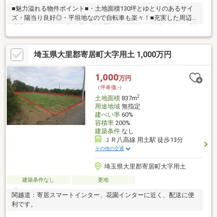
■魅力溢れる物件ポイント■・土地面積130坪とゆとりのあるサイ
ズ・陽当り良好◎・平坦地なので自転車も楽々！■充実した周辺
環境■・コンビニ・郵便局が徒歩圏♪・武川駅まで徒歩12分！・川
本北小学校まで徒歩18分、川本中学校まで徒歩12分・神山医院ま
で徒歩7分古郡グループの不動産部門です。大正3年に創業し地域
埼玉県大里郡寄居町大字用土 1,000万円
密着で営業しております。不動産から注文住宅・リフォーム・お
庭づくり、アパート・マンションのご紹介、さらには土地活用ま
で、お客様と一生涯のお付き合いが出来るよう誠心誠意努力して
1,000
万円
まいります。
（坪単価:-）
2
土地面積
837m
用途地域
無指定
建ぺい率
60%
容積率
200%
建築条件
なし
ＪＲ八高線 用土駅 徒歩13分
その他の交通
埼玉県大里郡寄居町大字用土
建築条件なし
更地
関越道：寄居スマートインター、花園インターに近く、配送に便
利です。