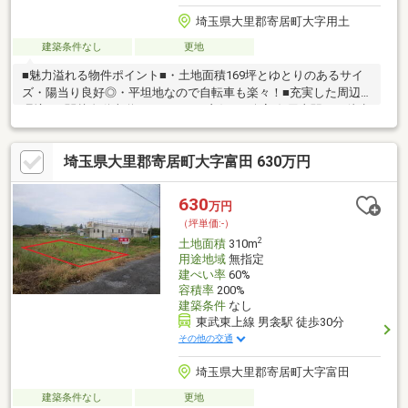
埼玉県大里郡寄居町大字用土
建築条件なし
更地
■魅力溢れる物件ポイント■・土地面積169坪とゆとりのあるサイ
ズ・陽当り良好◎・平坦地なので自転車も楽々！■充実した周辺
環境■・関越自動車道へのアクセス良好♪・八高線 用土駅まで徒歩
25分・用土小学校まで徒歩20分・林りくろう診療所まで徒歩9分
古郡グループの不動産部門です。大正3年に創業し地域密着で営業
埼玉県大里郡寄居町大字富田 630万円
しております。不動産から注文住宅・リフォーム・お庭づくり、
アパート・マンションのご紹介、さらには土地活用まで、お客様
と一生涯のお付き合いが出来るよう誠心誠意努力してまいりま
630
万円
す。
（坪単価:-）
2
土地面積
310m
用途地域
無指定
建ぺい率
60%
容積率
200%
建築条件
なし
東武東上線 男衾駅 徒歩30分
その他の交通
埼玉県大里郡寄居町大字富田
建築条件なし
更地