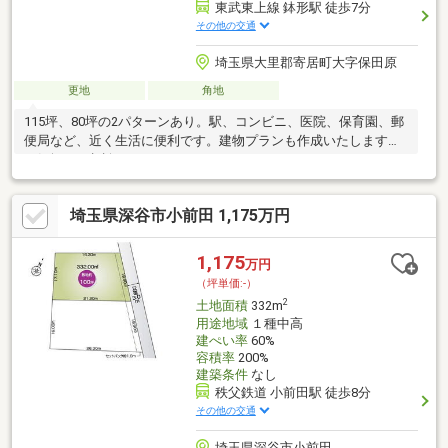
東武東上線 鉢形駅 徒歩7分
その他の交通
埼玉県大里郡寄居町大字保田原
更地
角地
115坪、80坪の2パターンあり。駅、コンビニ、医院、保育園、郵
便局など、近く生活に便利です。建物プランも作成いたします。
お気軽にご相談ください。
埼玉県深谷市小前田 1,175万円
1,175
万円
（坪単価:-）
2
土地面積
332m
用途地域
１種中高
建ぺい率
60%
容積率
200%
建築条件
なし
秩父鉄道 小前田駅 徒歩8分
その他の交通
埼玉県深谷市小前田