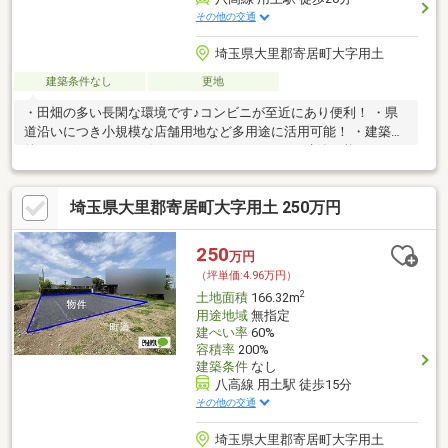
その他の交通
埼玉県大里郡寄居町大字用土
建築条件なし
更地
・田畑の多い長閑な環境です♪コンビニが至近にあり便利！ ・県
道沿いにつき小規模な店舗用地など多用途に活用可能！ ・建築条
件はございません♪お好きなハウスメーカーにて建築可能です！
埼玉県大里郡寄居町大字用土 250万円
250
万円
（坪単価:4.96万円）
2
土地面積
166.32m
用途地域
無指定
建ぺい率
60%
容積率
200%
建築条件
なし
八高線 用土駅 徒歩15分
その他の交通
埼玉県大里郡寄居町大字用土