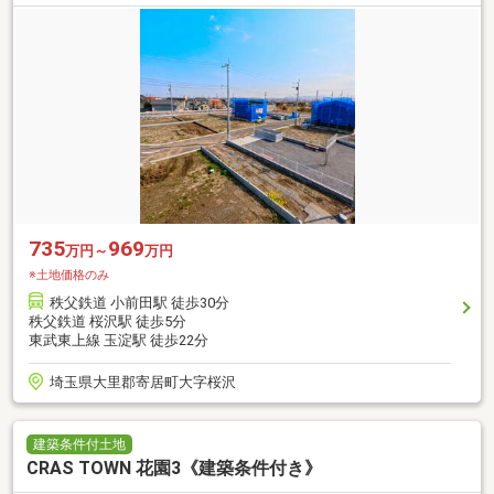
735
969
万円～
万円
※土地価格のみ
秩父鉄道 小前田駅 徒歩30分
秩父鉄道 桜沢駅 徒歩5分
東武東上線 玉淀駅 徒歩22分
埼玉県大里郡寄居町大字桜沢
建築条件付土地
CRAS TOWN 花園3《建築条件付き》