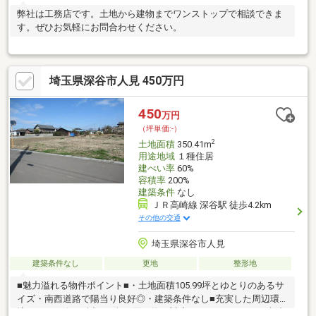
弊社は工務店です。土地から建物までワンストップで相談できま
す。ぜひお気軽にお問合わせください。
埼玉県深谷市人見 450万円
450
万円
（坪単価:-）
2
土地面積
350.41m
用途地域
１種住居
建ぺい率
60%
容積率
200%
建築条件
なし
ＪＲ高崎線 深谷駅 徒歩4.2km
その他の交通
埼玉県深谷市人見
建築条件なし
更地
整形地
■魅力溢れる物件ポイント■・土地面積105.99坪とゆとりのあるサ
イズ・南西道路で陽当り良好◎・建築条件なし■充実した周辺環
境■・コンビニが近く、急な買い物に対応できる♪・あねとす病院