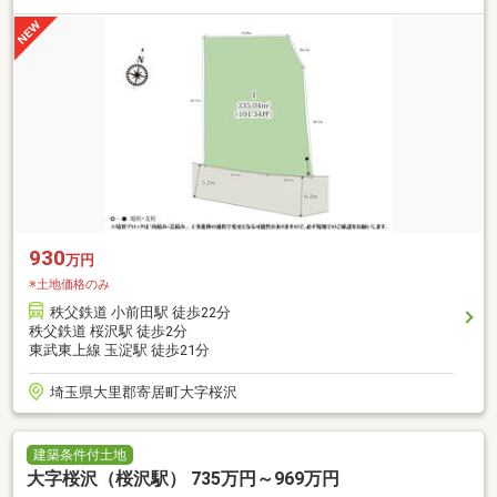
930
万円
※土地価格のみ
秩父鉄道 小前田駅 徒歩22分
秩父鉄道 桜沢駅 徒歩2分
東武東上線 玉淀駅 徒歩21分
埼玉県大里郡寄居町大字桜沢
建築条件付土地
大字桜沢（桜沢駅） 735万円～969万円