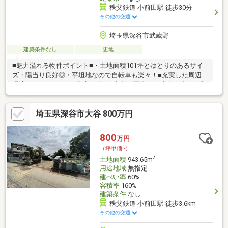
秩父鉄道 小前田駅 徒歩30分
その他の交通
埼玉県深谷市武蔵野
建築条件なし
更地
■魅力溢れる物件ポイント■・土地面積101坪とゆとりのあるサイ
ズ・陽当り良好◎・平坦地なので自転車も楽々！■充実した周辺
環境■・ローソンまで徒歩19分♪・小久保医院まで徒歩14分！・郵
便局まで徒歩22分古郡グループの不動産部門です。大正3年に創
業し地域密着で営業しております。不動産から注文住宅・リフォ
埼玉県深谷市大谷 800万円
ーム・お庭づくり、アパート・マンションのご紹介、さらには土
地活用まで、お客様と一生涯のお付き合いが出来るよう誠心誠意
努力してまいります。
800
万円
（坪単価:-）
2
土地面積
943.65m
用途地域
無指定
建ぺい率
60%
容積率
160%
建築条件
なし
秩父鉄道 小前田駅 徒歩3.6km
その他の交通