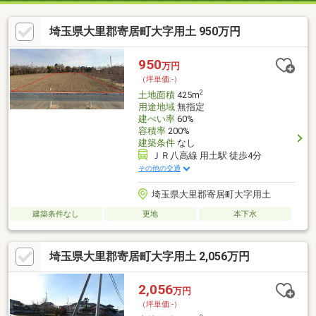
埼玉県大里郡寄居町大字用土 950万円
950
万円
（坪単価:-）
2
土地面積
425m
用途地域
無指定
建ぺい率
60%
容積率
200%
建築条件
なし
ＪＲ八高線 用土駅 徒歩4分
その他の交通
埼玉県大里郡寄居町大字用土
建築条件なし
更地
本下水
埼玉県大里郡寄居町大字用土 2,056万円
2,056
万円
（坪単価:-）