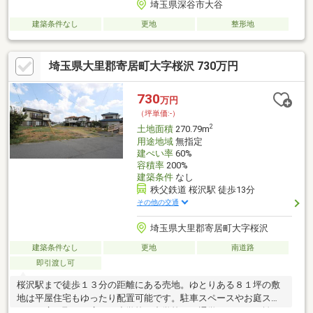
埼玉県深谷市大谷
建築条件なし
更地
整形地
埼玉県大里郡寄居町大字桜沢 730万円
730
万円
（坪単価:-）
2
土地面積
270.79m
用途地域
無指定
建ぺい率
60%
容積率
200%
建築条件
なし
秩父鉄道 桜沢駅 徒歩13分
その他の交通
埼玉県大里郡寄居町大字桜沢
建築条件なし
更地
南道路
即引渡し可
桜沢駅まで徒歩１３分の距離にある売地。ゆとりある８１坪の敷
地は平屋住宅もゆったり配置可能です。駐車スペースやお庭スペ
ースも広々取れる広さ。小学校や中学校まで通学しやすい距離で