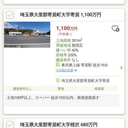
まで徒歩20分！・県道が近く花園ICや深谷駅方面も行きやすい立
地古郡グループの不動産部門です。大正3年に創業し地域密着で営
埼玉県大里郡寄居町大字寄居 1,100万円
業しております。不動産から注文住宅・リフォーム・お庭づく
り、アパート・マンションのご紹介、さらには土地活用まで、お
客様と一生涯のお付き合いが出来るよう誠心誠意努力してまいり
1,100
万円
ます。
（坪単価:-）
2
土地面積
501m
用途地域
無指定
建ぺい率
60%
容積率
200%
建築条件
なし
東武東上線 寄居駅 徒歩16分
その他の交通
埼玉県大里郡寄居町大字寄居
建築条件なし
更地
南道路
土地100坪以上、スーパー 徒歩10分以内、南側道路面す
埼玉県大里郡寄居町大字桜沢 680万円