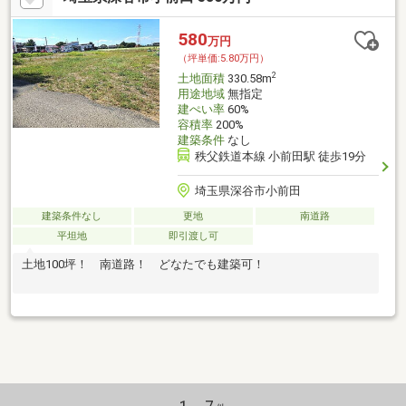
580
万円
（坪単価:5.80万円）
2
土地面積
330.58m
用途地域
無指定
建ぺい率
60%
容積率
200%
建築条件
なし
秩父鉄道本線 小前田駅 徒歩19分
埼玉県深谷市小前田
建築条件なし
更地
南道路
平坦地
即引渡し可
土地100坪！ 南道路！ どなたでも建築可！