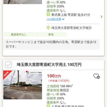
建ぺい率
60%
容積率
200%
建築条件
なし
東武東上線 寄居駅 徒歩21分
その他の交通
埼玉県大里郡寄居町大字桜沢
建築条件なし
更地
スーパーやコンビニまで徒歩10分圏内の立地。寄居駅まで徒歩12
分です。
埼玉県大里郡寄居町大字用土 100万円
100
万円
（坪単価:1.97万円）
2
土地面積
168.48m
用途地域
無指定
建ぺい率
60%
容積率
200%
建築条件
なし
八高線 用土駅 徒歩20分