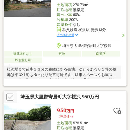
2
土地面積
270.79m
用途地域
無指定
建ぺい率
60%
容積率
200%
建築条件
なし
秩父鉄道 桜沢駅 徒歩13分
その他の交通
埼玉県大里郡寄居町大字桜沢
建築条件なし
更地
南道路
即引渡し可
桜沢駅まで徒歩１３分の距離にある売地。ゆとりある８１坪の敷
地は平屋住宅もゆったり配置可能です。駐車スペースやお庭スペ
ースも広々取れる広さ。小学校や中学校まで通学しやすい距離で
す。
埼玉県大里郡寄居町大字桜沢 950万円
950
万円
（坪単価:-）
2
土地面積
578.51m
用途地域
無指定