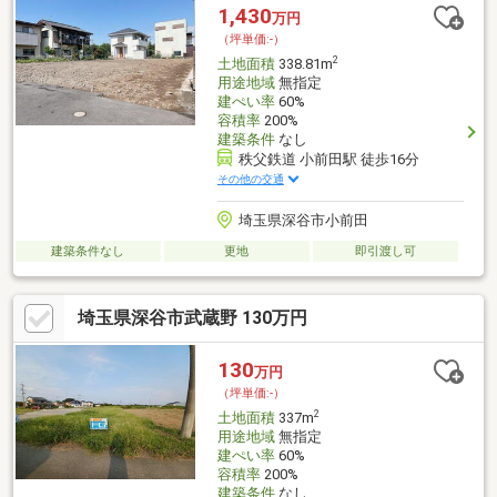
に取り扱っております。ぜひご検討ください。
1,430
万円
（坪単価:-）
2
土地面積
338.81m
用途地域
無指定
建ぺい率
60%
容積率
200%
建築条件
なし
秩父鉄道 小前田駅 徒歩16分
その他の交通
埼玉県深谷市小前田
建築条件なし
更地
即引渡し可
埼玉県深谷市武蔵野 130万円
130
万円
（坪単価:-）
2
土地面積
337m
用途地域
無指定
建ぺい率
60%
容積率
200%
建築条件
なし