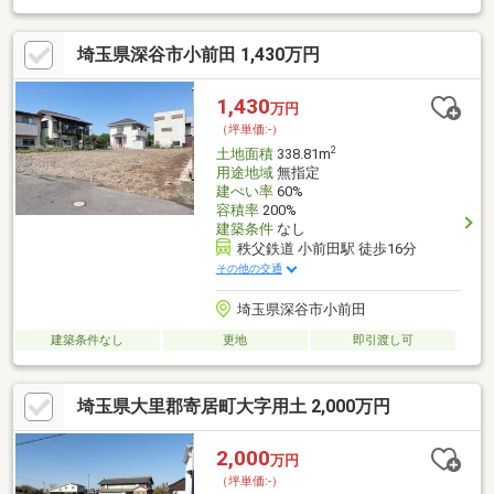
埼玉県深谷市小前田 1,430万円
1,430
万円
（坪単価:-）
2
土地面積
338.81m
用途地域
無指定
建ぺい率
60%
容積率
200%
建築条件
なし
秩父鉄道 小前田駅 徒歩16分
その他の交通
埼玉県深谷市小前田
建築条件なし
更地
即引渡し可
埼玉県大里郡寄居町大字用土 2,000万円
2,000
万円
（坪単価:-）