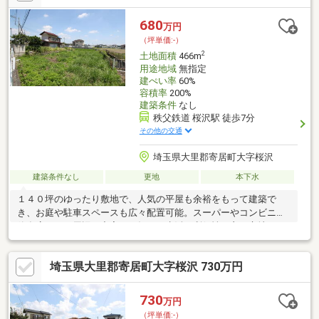
680
万円
（坪単価:-）
2
土地面積
466m
用途地域
無指定
建ぺい率
60%
容積率
200%
建築条件
なし
秩父鉄道 桜沢駅 徒歩7分
その他の交通
埼玉県大里郡寄居町大字桜沢
建築条件なし
更地
本下水
１４０坪のゆったり敷地で、人気の平屋も余裕をもって建築で
き、お庭や駐車スペースも広々配置可能。スーパーやコンビニ・
飲食店なども周辺に充実し、毎日の生活に利便性の良い立地で
す。桜沢駅まで徒歩７分の距離で通勤通学に便利！桜沢小学校・
寄居中学校まで徒歩１０分以内でお子様の通学も安心の距離で
埼玉県大里郡寄居町大字桜沢 730万円
す。
730
万円
（坪単価:-）