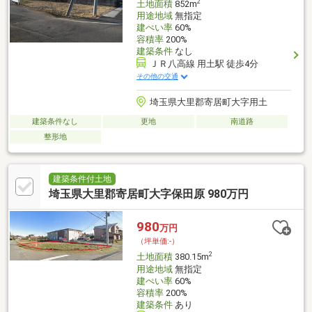
2
土地面積
852m
用途地域
無指定
建ぺい率
60%
容積率
200%
建築条件
なし
ＪＲ八高線 用土駅 徒歩4分
その他の交通
埼玉県大里郡寄居町大字用土
建築条件なし
更地
南道路
整形地
建築条件付土地
埼玉県大里郡寄居町大字保田原 980万円
980
万円
（坪単価:-）
2
土地面積
380.15m
用途地域
無指定
建ぺい率
60%
容積率
200%
建築条件
あり