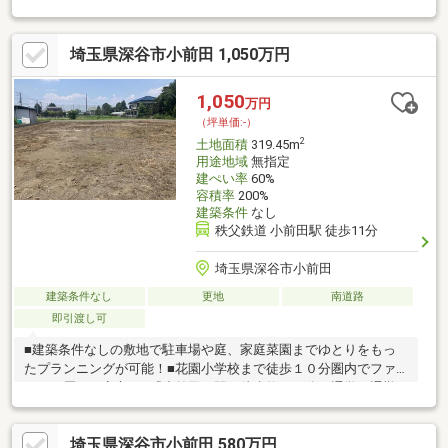
す。
埼玉県深谷市小前田 1,050万円
1,050
万円
（坪単価:-）
2
土地面積
319.45m
用途地域
無指定
建ぺい率
60%
容積率
200%
建築条件
なし
秩父鉄道 小前田駅 徒歩11分
埼玉県深谷市小前田
建築条件なし
更地
南道路
即引渡し可
■建築条件なしの敷地で駐車場や庭、家庭菜園までゆとりをもっ
たプランニングが可能！■花園小学校まで徒歩１０分圏内でファ
ミリー層にも安心！■『小前田』駅も徒歩約１０分で通学・通勤
もし易いです！■アウトレットも車で１０分圏内！
埼玉県深谷市小前田 580万円