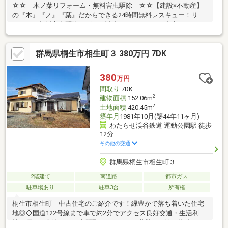
☆☆ 木ノ葉リフォーム・無料害虫駆除 ☆☆【建設×不動産】
の『木』『ノ』『葉』だからできる24時間無料レスキュー！リフ
ォーム・無料害虫駆除サビース対応しております！中古でもアフ
ターサービスがついており、住んでからの安心をずっとお届けし
ます！内覧時に、無料相談・お見積りも物件ごとに作成可能！！
群馬県桐生市相生町３ 380万円 7DK
オウチ探しも、リフォームも一緒に相談できます！＼弊社には、
『きつね隊』・『ゴリラ隊』という無料かけつけサービスの仕組
みが、整っています♪／住んでからのお家トラブル、緊急対応も承
380
万円
っております♪お家のこと、すべて木ノ葉プランニングにお任せく
間取り
7DK
ださい＾＾
2
建物面積
152.06m
2
土地面積
420.45m
築年月
1981年10月(築44年11ヶ月)
わたらせ渓谷鉄道 運動公園駅 徒歩
12分
その他の交通
群馬県桐生市相生町３
2階建て
南道路
都市ガス
駐車場あり
駐車3台
所有権
桐生市相生町 中古住宅のご紹介です！緑豊かで落ち着いた住宅
地◎◇国道122号線まで車で約2分でアクセス良好交通・生活利便
性に優れた立地です！◆間取りは７DKK二世帯も可能な物件のた