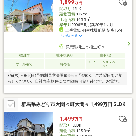
1,899
万円
局まで徒歩１４分♪ □ ファミリーマート桐生川内町店まで徒歩３
間取り
4SLK
８分♪
2
建物面積
112m
2
土地面積
165.5m
築年月
2006年5月(築20年4ヶ月)
上毛電鉄 桐生球場前駅 徒歩16分
その他の交通
群馬県桐生市相生町５
2階建て
駐車場あり
駐車3台
リフォームリノベーシ
オール電化
所有権
ョン
8/6(木)～8/9(日)予約制見学会開催※当日予約OK。ご希望日をお知
らせください。自社売主物件につき随時内覧可能です。お電話か
メールでご希望日をお知らせください。
群馬県みどり市大間々町大間々 1,499万円 5LDK
1,499
万円
間取り
5LDK
2
建物面積
135.8m
2