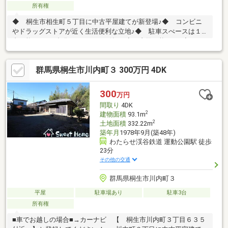
所有権
◆ 桐生市相生町５丁目に中古平屋建てが新登場♪◆ コンビニ
やドラッグストアが近く生活便利な立地♪◆ 駐車スぺースは１
台可能です♪１台分のカーポート付き♪◆ 内覧可能です♪◆ お
気軽にお問い合わせください♪＊☆＊ーー Ｌｉｆｅ Ｉｎｆｏ
ｒｍａｔｉｏｎ ーー＊☆＊◇ 天沼小学校まで徒歩６分♪◇
群馬県桐生市川内町３ 300万円 4DK
相生中学校まで徒歩９分♪◇ ローソン桐生相生町岡登店まで徒
歩３分♪◇ カスミ桐生相生店まで徒歩８分♪◇ マツモトキヨシ
相生５丁目店まで徒歩９分♪
300
万円
間取り
4DK
2
建物面積
93.1m
2
土地面積
332.22m
築年月
1978年9月(築48年)
わたらせ渓谷鉄道 運動公園駅 徒歩
23分
その他の交通
群馬県桐生市川内町３
平屋
駐車場あり
駐車3台
所有権
■車でお越しの場合■→カーナビ 【 桐生市川内町３丁目６３５