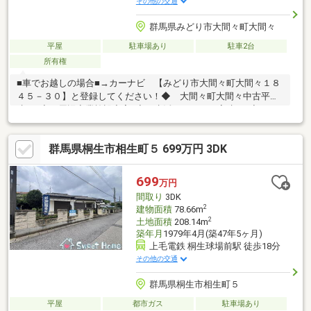
その他の交通
群馬県みどり市大間々町大間々
平屋
駐車場あり
駐車2台
所有権
■車でお越しの場合■→カーナビ 【みどり市大間々町大間々１８
４５－３０】と登録してください！◆ 大間々町大間々中古平家
建て♪◆ 周辺商業施設充実♪◆ 生活しやすい平家建て♪◆ カ
ースペースは１台可能♪１台分拡張可能です♪◆ 内覧可能です♪
＊☆＊ーー Ｌｉｆｅ Ｉｎｆｏｒｍａｔｉｏｎ ーー＊☆＊
群馬県桐生市相生町５ 699万円 3DK
◇ 大間々東小学校まで徒歩３分♪◇ 大間々東中学校まで徒歩
４分♪◇ とりせん大間々店まで徒歩１２分♪◇ セブンイレブン
みどり大間々諸町店まで徒歩１１分♪◇ ウエルシアみどり大
699
万円
間々店まで徒歩５分♪
間取り
3DK
2
建物面積
78.66m
2
土地面積
208.14m
築年月
1979年4月(築47年5ヶ月)
上毛電鉄 桐生球場前駅 徒歩18分
その他の交通
群馬県桐生市相生町５
平屋
都市ガス
駐車場あり