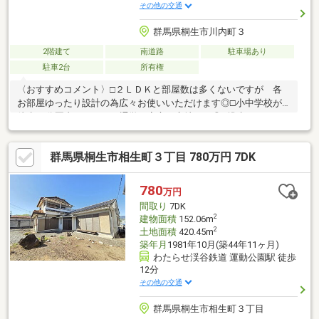
その他の交通
群馬県桐生市川内町３
2階建て
南道路
駐車場あり
駐車2台
所有権
〈おすすめコメント〉□２ＬＤＫと部屋数は多くないですが 各
お部屋ゆったり設計の為広々お使いいただけます◎□小中学校が
徒歩10分圏内！ 日々の通学も安心の立地です◎□排水はコミュ
ニティプラントに接続！□周辺にはドラッグストアもございます
◎■【0120-82-3388】へお気軽にお問い合わせください■■【ララ
群馬県桐生市相生町３丁目 780万円 7DK
ハウス 太田】で検索♪ 最新情報を毎日更新中です！ 弊社
ホームページをご利用くださいませ☆☆
780
万円
間取り
7DK
2
建物面積
152.06m
2
土地面積
420.45m
築年月
1981年10月(築44年11ヶ月)
わたらせ渓谷鉄道 運動公園駅 徒歩
12分
その他の交通
群馬県桐生市相生町３丁目