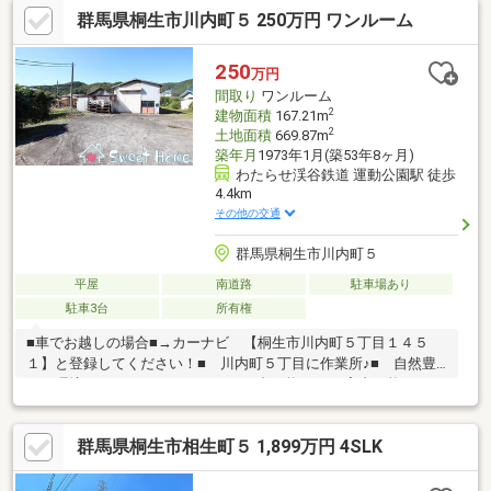
群馬県桐生市川内町５ 250万円 ワンルーム
化財包蔵地内※ 契約不適合責任免責※ 現況有姿・引き渡し要相
談☆・ 物件周辺 インフォメーション ・☆□ 川内小学校：
徒歩８分♪□ 川内中学校：徒歩１３分♪□ セブンイレブン桐生川
250
万円
内３丁目店：徒歩１１分♪□ ウエルシア桐生川内店：徒歩１０分
間取り
ワンルーム
♪
2
建物面積
167.21m
2
土地面積
669.87m
築年月
1973年1月(築53年8ヶ月)
わたらせ渓谷鉄道 運動公園駅 徒歩
4.4km
その他の交通
群馬県桐生市川内町５
平屋
南道路
駐車場あり
駐車3台
所有権
■車でお越しの場合■→カーナビ 【桐生市川内町５丁目１４５
１】と登録してください！■ 川内町５丁目に作業所♪■ 自然豊
かな環境です♪■ カースペースは３台可能♪■ ご案内可能です！
お気軽にお問い合わせください♪※ 作業所２棟（７１．２１㎡、
９６．００㎡） 作業所の築年は１９７３年、１９８０年で
群馬県桐生市相生町５ 1,899万円 4SLK
す。※ 土砂災害警戒区域（土石流）♪ 物件周辺 インフォメー
ション ♪□ 川内小学校まで徒歩３５分♪□ 川内中学校まで徒歩
２４分♪□ 認定こども園はなぞのまで徒歩３分♪□ 桐生川内郵便