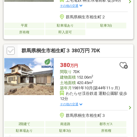
上毛電鉄 桐生球場前駅 徒歩8分
その他の交通
群馬県桐生市相生町２
平屋
駐車場あり
駐車3台
所有権
即入居可
群馬県桐生市相生町３ 380万円 7DK
380
万円
間取り
7DK
2
建物面積
152.06m
2
土地面積
420.45m
築年月
1981年10月(築44年11ヶ月)
わたらせ渓谷鉄道 運動公園駅 徒歩
12分
その他の交通
群馬県桐生市相生町３
2階建て
南道路
都市ガス
駐車場あり
駐車3台
所有権