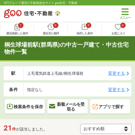
NTTグループ運営の不動産総合サイト goo住宅・不動産
1
0
0
0
最近検索した条件
最近見た物件
保存した条件
お気に入り
桐生球場前駅(群馬県)の中古一戸建て・中古住宅
物件一覧
駅
変更する
上毛電気鉄道上毛線/桐生球場前
条件
変更する
指定なし
新着メールを受
検索条件を保存
アプリで探す
取る
21
件
が該当しました。