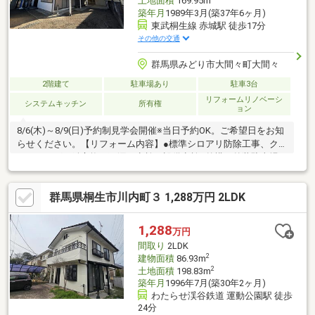
土地面積
169.95m
築年月
1989年3月(築37年6ヶ月)
東武桐生線 赤城駅 徒歩17分
その他の交通
群馬県みどり市大間々町大間々
2階建て
駐車場あり
駐車3台
リフォームリノベーシ
システムキッチン
所有権
ョン
8/6(木)～8/9(日)予約制見学会開催※当日予約OK。ご希望日をお知
らせください。【リフォーム内容】●標準シロアリ防除工事、ク
リーニング、鍵交換、雨漏り点検、設備点検●外構・外装駐車場
拡張、屋根塗装、外壁塗装●水回りシステムキッチン交換、ユニ
ットバス交換、トイレ交換、洗面化粧台交換●内装間取変更、玄
群馬県桐生市川内町３ 1,288万円 2LDK
関扉交換、室内ドア交換、シューズボックス交換【おすすめポイ
ント】・本物件は条件により住宅ローン減税が適用されます。・
シロアリ防除工事施工後5年間保証・新品の照明器具設置予定なの
1,288
万円
で入居後にすぐに生活が始められます・お客様に合わせたローン
間取り
2LDK
の組み方や金融機関をご
2
建物面積
86.93m
2
土地面積
198.83m
築年月
1996年7月(築30年2ヶ月)
わたらせ渓谷鉄道 運動公園駅 徒歩
24分