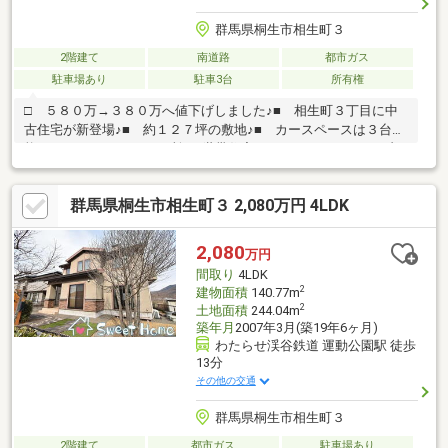
群馬県桐生市相生町３
2階建て
南道路
都市ガス
駐車場あり
駐車3台
所有権
□ ５８０万→３８０万へ値下げしました♪■ 相生町３丁目に中
古住宅が新登場♪■ 約１２７坪の敷地♪■ カースペースは３台可
能です♪■ キッチン２ヶ所♪二世帯住宅にもおすすめです♪■ 内
覧可能です♪※ 現況有姿※ その他制限：景観法、都市再生特別
措置法、法２２条区域☆・ 物件周辺 インフォメーション ・
群馬県桐生市相生町３ 2,080万円 4LDK
☆□ 相生小学校：徒歩２４分♪□ 相生中学校：徒歩３５分♪□
桐生市立すみれ保育園：徒歩３分♪□ ローソン大間々グランド前
店：徒歩１７分♪□ ドラッグストアマツモトキヨシ相生５丁目
2,080
万円
店：徒歩２６分♪
間取り
4LDK
2
建物面積
140.77m
2
土地面積
244.04m
築年月
2007年3月(築19年6ヶ月)
わたらせ渓谷鉄道 運動公園駅 徒歩
13分
その他の交通
群馬県桐生市相生町３
2階建て
都市ガス
駐車場あり