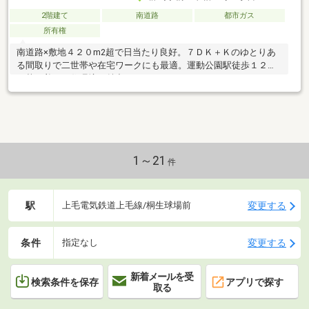
2階建て
南道路
都市ガス
所有権
南道路×敷地４２０m2超で日当たり良好。７ＤＫ＋Ｋのゆとりあ
る間取りで二世帯や在宅ワークにも最適。運動公園駅徒歩１２分
の落ち着いた住環境も魅力です。
1～21
件
駅
変更する
上毛電気鉄道上毛線/桐生球場前
条件
変更する
指定なし
新着メールを受
検索条件を保存
アプリで探す
取る