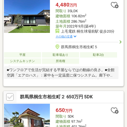
みが、整っています♪／住んでからのお家トラブル、緊急対応も承
4,480
万円
っております♪お家のこと、すべて木ノ葉プランニングにお任せく
間取り
3SLDK
ださい＾＾
2
建物面積
106.82m
2
土地面積
286.76m
築年月
2022年9月(築4年)
上毛電鉄 桐生球場前駅 徒歩20分
その他の交通
群馬県桐生市相生町５
平屋
駐車場あり
駐車2台
システムキッチン
所有権
■ワンフロアで生活が完結する平屋ならではの動線の良さ。■全館
空調「エアロハス」：家中を一定温度に保つシステム。廊下やト
イレまで快適なため、温度差による身体への負担を軽減します。
HEPAフィルターで空気も常にクリーンです。■圧倒的な省エネ性
能：太陽光パネル×オール電化に加え、アルゴンガス入りLow-Eガ
群馬県桐生市相生町２ 650万円 5DK
ラスが熱を逃さず、平屋の広い屋根効率を最大限に活かした家計
に優しい設計です。■人工芝がある庭：クッション性が高いた
め、小さなお子様やペットが転んでも安心です。土汚れの心配も
650
万円
なく、夏場はビニールプール、秋はBBQなど、リビングとフラッ
間取り
5DK
トに繋がる「アウトドアリビング」として活躍します。
2
建物面積
97.7m
2
土地面積
401.76m