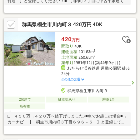
付近 】と登録してください！■ 川内町３丁目に中古平家建て
♪■ ４ＤＫの間取り♪■ 小中学校徒歩圏内♪通学安心です♪■ カ
ースペースは３台可能です♪※ 文化財保護法※ 契約不適合責任
免責※ 現況有姿・引き渡し要相談☆・ 物件周辺 インフォメ
群馬県桐生市川内町３ 420万円 4DK
ーション ・☆□ 川内小学校：徒歩９分♪□ 川内中学校：徒歩
１３分♪□ セブンイレブン桐生川内３丁目店：徒歩１１分♪□ ウ
エルシア桐生川内店：徒歩１０分♪ □ 幼保連携型認定こども園上
420
万円
の台保育園：徒歩５分♪
間取り
4DK
2
建物面積
101.83m
2
土地面積
250.65m
築年月
1981年12月(築44年9ヶ月)
わたらせ渓谷鉄道 運動公園駅 徒歩
24分
その他の交通
群馬県桐生市川内町３
2階建て
駐車場あり
駐車2台
所有権
□ ４５０万→４２０万へ値下げしました♪■車でお越しの場合■→
カーナビ 【 桐生市川内町３丁目６９６－５ 】と登録してく
ださい！■ 川内町３丁目に中古戸建て♪■ ４ＤＫの間取り♪■
縁側のあるおうち♪自然のなかでゆったり過ごせますね♪■ カー
スペースは２台可能です♪※ 宅地造成工事規制区域内※ 埋蔵文