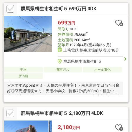
群馬県桐生市相生町５ 699万円 3DK
699
万円
間取り
3DK
2
建物面積
78.66m
2
土地面積
208.14m
築年月
1979年4月(築47年5ヶ月)
上毛電鉄 桐生球場前駅 徒歩18分
群馬県桐生市相生町５
平屋
都市ガス
オール電化
所有権
▽おすすめpoint☆ミ・人気の平屋住宅！・南東道路で日当たり良
好◎▽周辺環境☆ミ・天沼小学校 徒歩7分(約500ｍ)・相生中学
校 徒歩10分(約750ｍ)・フードマーケットカスミ桐生相生店 徒
歩9分(約699ｍ)・ローソン桐生相生町岡登店 徒歩4分(約263
ｍ)□■住宅ローン無料相談■□・年収が低い、勤続年数が短い方・
群馬県桐生市相生町５ 2,180万円 4LDK
車、カード類等のローンがある方・過去に支払いの遅れがあった
方・シングルマザー、外国籍の方 等々住宅ローン詳しい経験豊
富なスタッフが、お客様にピッタリなご提案をさせていただきま
2,180
万円
す！