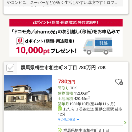
やコンビニ、スーパーなどが近く生活しやすい環境です！ロフト
付きで収納も豊富！太陽光やカーポート、ウッドデッキなど設備
も充実♪
群馬県桐生市相生町３丁目 780万円 7DK
780
万円
間取り
7DK
2
建物面積
152.06m
2
土地面積
420.45m
築年月
1981年10月(築44年11ヶ月)
わたらせ渓谷鉄道 運動公園駅 徒歩
12分
その他の交通
群馬県桐生市相生町３丁目