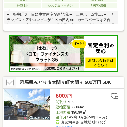
駐車2台
システムキッチン
浴室乾燥機
■ 相生町３丁目に中古住宅が新登場♪■ 三井ホーム施工♪■ ド
ラッグストアやコンビニが１Ｋｍ圏内♪■ カースペースは２台可
能です♪■ 内覧可能です♪※ 現在居住中の為、ご内覧の際はご予
約をお願い致します。☆・ 物件周辺 インフォメーション ・
☆□ 相生小学校：徒歩１７分♪□ 相生中学校：徒歩２９分♪□
ローソン桐生相生町三丁目店：徒歩１２分♪□ カスミ桐生相生
店：徒歩２７分♪□ 岸病院：徒歩１８分♪□ ひまわり保育園：徒
歩７分♪
群馬県みどり市大間々町大間々 600万円 5DK
600
万円
間取り
5DK
2
建物面積
77.86m
2
土地面積
189.89m
築年月
1968年1月(築58年8ヶ月)
東武桐生線 赤城駅 徒歩16分