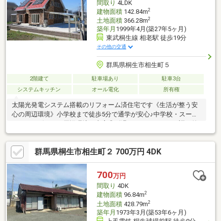
間取り
4LDK
2
建物面積
142.84m
2
土地面積
366.28m
築年月
1999年4月(築27年5ヶ月)
東武桐生線 相老駅 徒歩19分
その他の交通
群馬県桐生市相生町５
2階建て
駐車場あり
駐車3台
システムキッチン
オール電化
所有権
太陽光発電システム搭載のリフォーム済住宅です《生活が整う安
心の周辺環境》小学校まで徒歩5分で通学が安心♪中学校・スーパ
ー・コンビニまど周辺環境も充実◎《温かみのあるレンガ調の外
観》落ち着いた色合いなのにパッと目を引くこだわりの外観♪《対
面キッチンで家族とつながる空間》お料理中もリビングの様子が
群馬県桐生市相生町２ 700万円 4DK
見渡せて安心♪《ロフト付きで収納力もバッチリ》季節ものや趣味
の道具もすっきりしまえて便利です♪お子様の秘密基地にも(^_-)-
☆《広々とした畑付き》家族で土いじりを楽しめる、野菜や植物
700
万円
を一緒に育てる楽しさも♪《広々としたデッキテラス》
間取り
4DK
2
建物面積
96.84m
2
土地面積
428.79m
築年月
1973年3月(築53年6ヶ月)