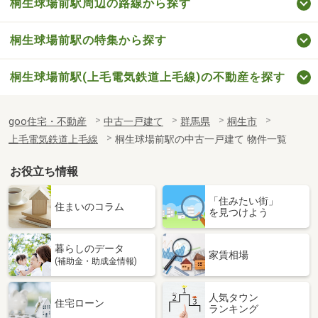
桐生球場前駅周辺の路線から探す
桐生球場前駅の特集から探す
桐生球場前駅(上毛電気鉄道上毛線)の不動産を探す
goo住宅・不動産
中古一戸建て
群馬県
桐生市
上毛電気鉄道上毛線
桐生球場前駅の中古一戸建て 物件一覧
お役立ち情報
「住みたい街」
住まいのコラム
を見つけよう
暮らしのデータ
家賃相場
(補助金・助成金情報)
人気タウン
住宅ローン
ランキング