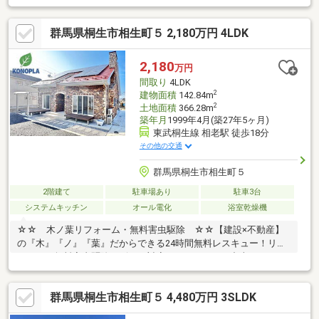
め大人数での入居も実現可能です◎◆約127坪の広々とした土地
ゆとりのある土地のため、お庭や駐車場スペースなども広くとれ
群馬県桐生市相生町５ 2,180万円 4LDK
ます！ご家族、親戚の集まりもしやすい物件です♪周辺施設カスミ
桐生相生店 約2，500mセブンイレブン桐生川内3丁目店 約
900mマーケットシティ桐生 約3，300m◆◇◆中古戸建をお探
2,180
万円
しなら、LIXIL不動産ショップのトウショウレックスへ◆◇◆
間取り
4LDK
2
建物面積
142.84m
2
土地面積
366.28m
築年月
1999年4月(築27年5ヶ月)
東武桐生線 相老駅 徒歩18分
その他の交通
群馬県桐生市相生町５
2階建て
駐車場あり
駐車3台
システムキッチン
オール電化
浴室乾燥機
☆☆ 木ノ葉リフォーム・無料害虫駆除 ☆☆【建設×不動産】
の『木』『ノ』『葉』だからできる24時間無料レスキュー！リフ
ォーム・無料害虫駆除サビース対応しております！中古でもアフ
ターサービスがついており、住んでからの安心をずっとお届けし
ます！内覧時に、無料相談・お見積りも物件ごとに作成可能！！
群馬県桐生市相生町５ 4,480万円 3SLDK
オウチ探しも、リフォームも一緒に相談できます！＼弊社には、
『きつね隊』・『ゴリラ隊』という無料かけつけサービスの仕組