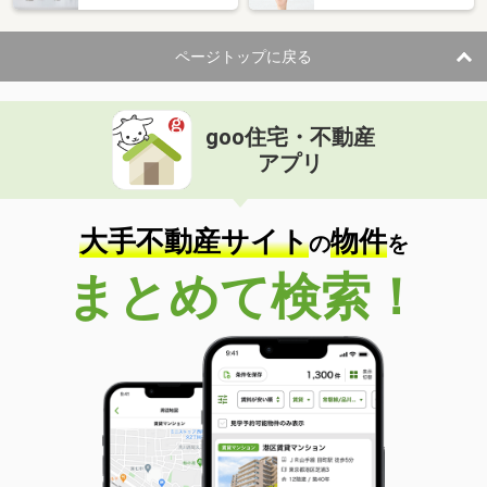
ページトップに戻る
goo住宅・不動産
アプリ
大手不動産サイト
物件
の
を
まとめて検索！