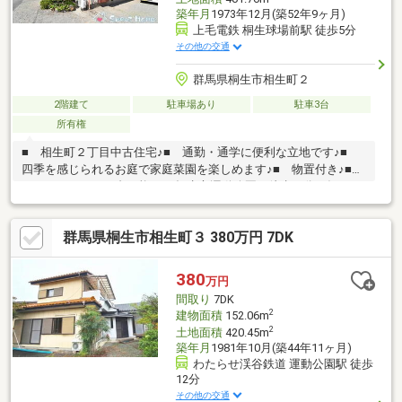
築年月
1973年12月(築52年9ヶ月)
上毛電鉄 桐生球場前駅 徒歩5分
その他の交通
群馬県桐生市相生町２
2階建て
駐車場あり
駐車3台
所有権
■ 相生町２丁目中古住宅♪■ 通勤・通学に便利な立地です♪■
四季を感じられるお庭で家庭菜園を楽しめます♪■ 物置付き♪■
カースペースは３台可能♪■ 桐生市運動公園が徒歩１分！毎日の
散歩コースにお勧めです♪※ 現在居住中の為、内覧の際はご予約
をお願い致します。＊☆＊ーー Ｌｉｆｅ Ｉｎｆｏｒｍａｔｉ
群馬県桐生市相生町３ 380万円 7DK
ｏｎ ーー＊☆＊□ 相生小学校まで徒歩１４分♪□ 相生中学校
まで徒歩２２分♪□ 相生保育園まで徒歩９分♪□ カスミまで徒歩
１５分♪□ ローソンまで徒歩１２分♪□ スギ薬局まで徒歩１１分
380
万円
♪
間取り
7DK
2
建物面積
152.06m
2
土地面積
420.45m
築年月
1981年10月(築44年11ヶ月)
わたらせ渓谷鉄道 運動公園駅 徒歩
12分
その他の交通