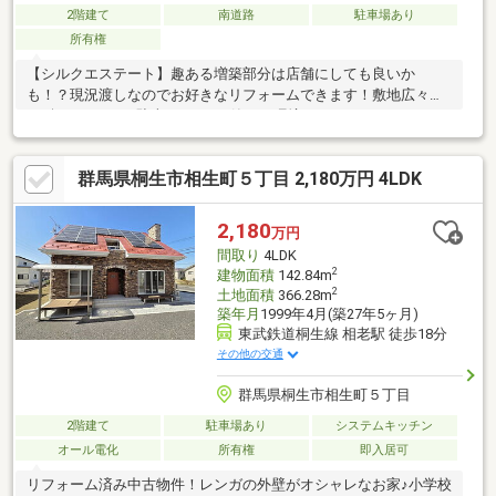
2階建て
南道路
駐車場あり
所有権
【シルクエステート】趣ある増築部分は店舗にしても良いか
も！？現況渡しなのでお好きなリフォームできます！敷地広々
127坪でたくさん駐車できます♪静かな環境でのんびりスローライ
フを楽しむのもいいですね！
群馬県桐生市相生町５丁目 2,180万円 4LDK
2,180
万円
間取り
4LDK
2
建物面積
142.84m
2
土地面積
366.28m
築年月
1999年4月(築27年5ヶ月)
東武鉄道桐生線 相老駅 徒歩18分
その他の交通
群馬県桐生市相生町５丁目
2階建て
駐車場あり
システムキッチン
オール電化
所有権
即入居可
リフォーム済み中古物件！レンガの外壁がオシャレなお家♪小学校