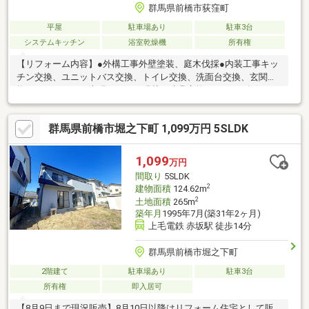
群馬県前橋市荻窪町
平屋
駐車場あり
駐車3台
システムキッチン
浴室乾燥機
所有権
【リフォーム内容】●外構工事外壁塗装、庭木伐採●内装工事キッ
チン交換、ユニットバス交換、トイレ交換、洗面台交換、玄関交
換、フローリング上張、クロス張替、建具交換、シューズボック
ス交換、インターホン・火災警報器設置、照明交換、クリーニン
グ、防蟻工事（施工後5年保証）【おすすめポイント】・雨漏り、
群馬県前橋市堀之下町 1,099万円 5SLDK
構造上主要な部分の欠陥や腐食、給排水管の故障や漏水について
お引渡しより２年間保証【周辺施設】・桂萱東小学校1900ｍ（徒
歩24分）・桂萱小学校中学校3100ｍ（徒歩38分）・ツルヤローズ
1,099
万円
タウン店1900ｍ（車5分）・セブンイレブン前橋堤町店2500ｍ
間取り
5SLDK
（車5分）
2
建物面積
124.62m
2
土地面積
265m
築年月
1995年7月(築31年2ヶ月)
上毛電鉄 赤坂駅 徒歩14分
群馬県前橋市堀之下町
2階建て
駐車場あり
駐車3台
所有権
即入居可
【8月9日まで現況販売】8月10日以降はリフォーム住宅として販