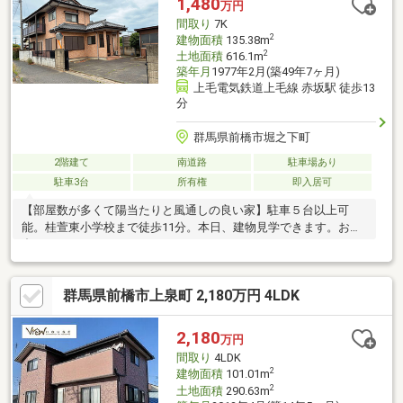
1,480
万円
応、資料請求も大歓迎です☆
間取り
7K
2
建物面積
135.38m
2
土地面積
616.1m
築年月
1977年2月(築49年7ヶ月)
上毛電気鉄道上毛線 赤坂駅 徒歩13
分
群馬県前橋市堀之下町
2階建て
南道路
駐車場あり
駐車3台
所有権
即入居可
【部屋数が多くて陽当たりと風通しの良い家】駐車５台以上可
能。桂萱東小学校まで徒歩11分。本日、建物見学できます。お問
合せください。
群馬県前橋市上泉町 2,180万円 4LDK
2,180
万円
間取り
4LDK
2
建物面積
101.01m
2
土地面積
290.63m