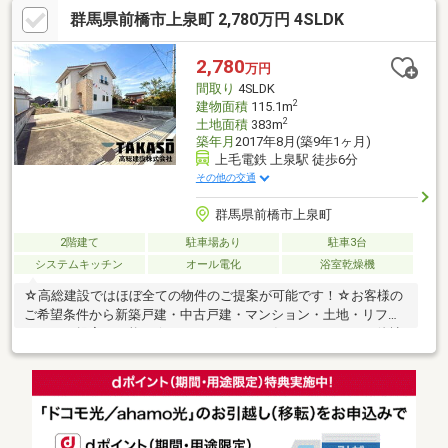
ます！内覧時に、無料相談・お見積りも物件ごとに作成可能！！
群馬県前橋市上泉町 2,780万円 4SLDK
オウチ探しも、リフォームも一緒に相談できます！＼弊社には、
『きつね隊』・『ゴリラ隊』という無料かけつけサービスの仕組
みが、整っています♪／住んでからのお家トラブル、緊急対応も承
2,780
万円
っております♪お家のこと、すべて木ノ葉プランニングにお任せく
間取り
4SLDK
ださい＾＾
2
建物面積
115.1m
2
土地面積
383m
築年月
2017年8月(築9年1ヶ月)
上毛電鉄 上泉駅 徒歩6分
その他の交通
群馬県前橋市上泉町
2階建て
駐車場あり
駐車3台
システムキッチン
オール電化
浴室乾燥機
☆高総建設ではほぼ全ての物件のご提案が可能です！☆お客様の
ご希望条件から新築戸建・中古戸建・マンション・土地・リフォ
ームのご提案が可能！☆ローンのこともお任せください！・他社
で住宅ローンの融資を断られた・カードや車の既存ローンがあ
る・年収が少ない・勤続が短い・派遣、契約社員の方等☆高総建
設に全てお任せください！