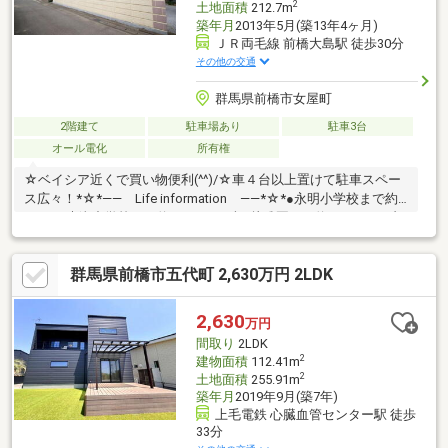
2
土地面積
212.7m
築年月
2013年5月(築13年4ヶ月)
ＪＲ両毛線 前橋大島駅 徒歩30分
その他の交通
群馬県前橋市女屋町
2階建て
駐車場あり
駐車3台
オール電化
所有権
☆ベイシア近くで買い物便利(^^)/☆車４台以上置けて駐車スペー
ス広々！*☆*―― Life information ――*☆*●永明小学校まで約
400ｍ●木瀬中学校まで約1ｋｍ●いずみ幼稚園まで約800ｍ●セブ
ンイレブンまで約1.3ｋｍ●ベイシアまで約440ｍローンや住み替え
のご相談などもお気軽にどうぞ♪
群馬県前橋市五代町 2,630万円 2LDK
2,630
万円
間取り
2LDK
2
建物面積
112.41m
2
土地面積
255.91m
築年月
2019年9月(築7年)
上毛電鉄 心臓血管センター駅 徒歩
33分