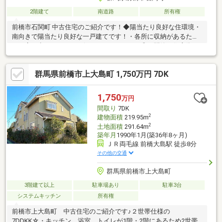
2階建て
南道路
所有権
前橋市石関町 中古住宅のご紹介です！◆陽当たり良好な住環境・
南向きで陽当たり良好な一戸建てです！・各所に収納があるた
め、家の中をすっきりと保つことができます◎・閑静な住宅街で
落ち着いた暮らしが叶います。・投資用物件としてもおすすめで
す♪◆交通アクセス良好！・上毛電気鉄道「赤坂駅」まで徒歩約8
群馬県前橋市上大島町 1,750万円 7DK
分の好立地！・群馬県道3号まで車で約2分と、お車でのアクセス
もスムーズな立地です。◆周辺施設ご紹介・ローソン 前橋上泉町
南店：徒歩約9分（約700m）・ベイシア 前橋モール店：車で約3
1,750
万円
分（約1，800m）・スギドラッグ 東片貝店：車で約5分（約1，
間取り
7DK
800m）
2
建物面積
219.95m
2
土地面積
291.64m
築年月
1990年1月(築36年8ヶ月)
ＪＲ両毛線 前橋大島駅 徒歩8分
その他の交通
群馬県前橋市上大島町
3階建て以上
駐車場あり
駐車3台
システムキッチン
所有権
前橋市上大島町 中古住宅のご紹介です♪２世帯仕様の
7DDKK☆・キッチン、浴室、トイレが1階・2階にあるため2世帯