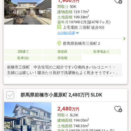
1,900
万円
間取り
5DK
2
建物面積
129.17m
2
土地面積
199.38m
築年月
1979年2月(築47年7ヶ月)
上毛電鉄 三俣駅 徒歩5分
その他の交通
群馬県前橋市三俣町２
2階建て
南道路
駐車場あり
駐車2台
所有権
前橋市三俣町 中古住宅のご紹介です♪◇南向きバルコニー！・
主婦には嬉しい！陽当たり良好で洗濯物もよく乾きそうです♪・洋
室３室、和室１室が南向きのため暖かく、日が差し込むお部屋が
多いです！◇水回りリフォーム済み！【トイレ・お風呂】家族皆
が毎日使うお風呂とトイレリフォーム済みで毎日が快適にお過ご
群馬県前橋市小屋原町 2,480万円 5LDK
しいただけます。◇閑静な住宅街ながら周辺環境も充実・フレッ
セイ片貝店 約750m 車で約2分・けやきウォーク前橋 約2，
600m 車で約10分■ここまでご覧頂きありがとうございます■
2,480
万円
間取り
5LDK
2
建物面積
194.05m
2
土地面積
748.33m
築年月
1997年10月(築28年11ヶ月)