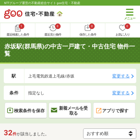
NTTグループ運営の不動産総合サイト goo住宅・不動産
1
0
0
0
最近検索した条件
最近見た物件
保存した条件
お気に入り
赤坂駅(群馬県)の中古一戸建て・中古住宅 物件一
覧
駅
変更する
上毛電気鉄道上毛線/赤坂
条件
変更する
指定なし
新着メールを受
検索条件を保存
アプリで探す
取る
32
件
が該当しました。