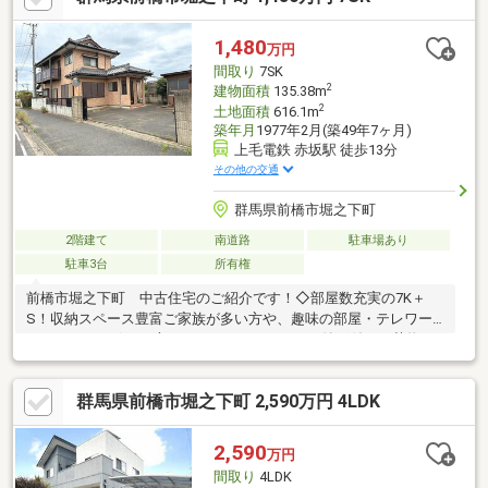
歩9分ベイシア前橋モール店 約1.2Kｍ/車3分〇未掲載物件などさ
らに物件を見たい方は下記リンクよりソルホームHPへお越しくだ
1,480
万円
さい(^^♪
間取り
7SK
2
建物面積
135.38m
2
土地面積
616.1m
築年月
1977年2月(築49年7ヶ月)
上毛電鉄 赤坂駅 徒歩13分
その他の交通
群馬県前橋市堀之下町
2階建て
南道路
駐車場あり
駐車3台
所有権
前橋市堀之下町 中古住宅のご紹介です！◇部屋数充実の7K＋
S！収納スペース豊富ご家族が多い方や、趣味の部屋・テレワー
クスペースが欲しい方にもおすすめの7K＋S。納戸付きで荷物も
すっきり片付きます。◇桂萱東小学校まで徒歩10分！通学も安心
♪お子様の毎日の通学に負担が少ない、小学校まで約800mの距
群馬県前橋市堀之下町 2,590万円 4LDK
離。近隣にはコンビニやスーパーもあり、日々の買い物に便利で
す。◇広々敷地180坪超！駐車5台以上可能敷地面積は約186坪と
ゆとりのある広さ。お車を複数台お持ちのご家庭や、来客時にも
2,590
万円
安心の駐車スペースを確保できます◎◇上下水道引き込み済み！
間取り
4LDK
初期費用を抑えられます♪