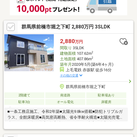
群馬県前橋市堀之下町 2,880万円 3SLDK
2,880
万円
間取り
3SLDK
2
建物面積
107.62m
2
土地面積
407.86m
築年月
2020年5月(築6年4ヶ月)
上毛電鉄 赤坂駅 徒歩16分
その他の交通
群馬県前橋市堀之下町
2階建て
南道路
駐車場あり
駐車3台
オール電化
床暖房
■一条工務店施工、令和2年築■太陽光9.8kw搭載■防犯トリプルガ
ラス、全館床暖房■高気密高断熱、省令準耐火構造■太陽光売電実
績\306384円/年（令和7年実績）■リフォーム内容（令和6年8
月）：外構整地、一部舗装、砕石敷、クロス張替、CF張替、一部
補修、クリーニング、設備点検等 弊社HPにて360°パノラマ写真も