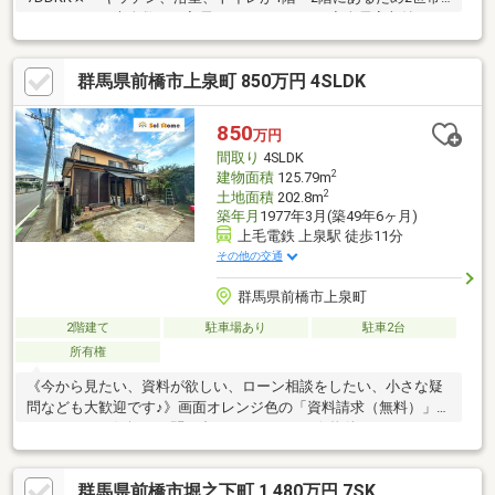
はもちろん、大人数での入居におすすめです！◇全居室収納あり
ウォークインクローゼットもあり、お洋服が好きな方も綺麗に収
納できます♪◇日当たり良好南向きのため日当たり良好◎リビン
群馬県前橋市上泉町 850万円 4SLDK
グも南向きのため明るい食卓です♪◇駅まで徒歩8分前橋大島まで
徒歩8分のため通学や通勤にも便利な立地です。◇車は3台駐車可
能◆◇◆中古戸建をお探しなら、LIXIL不動産ショップのトウショ
850
万円
ウレックスへ◆◇◆トップクラスの情報量で、お客様の住まい探
間取り
4SLDK
しをサポート致します。
2
建物面積
125.79m
2
土地面積
202.8m
築年月
1977年3月(築49年6ヶ月)
上毛電鉄 上泉駅 徒歩11分
その他の交通
群馬県前橋市上泉町
2階建て
駐車場あり
駐車2台
所有権
《今から見たい、資料が欲しい、ローン相談をしたい、小さな疑
問なども大歓迎です♪》画面オレンジ色の「資料請求（無料）」を
クリック！お気軽にお問い合わせください！☆物件おすすめ
POINT☆・通学安心♪小中学校徒歩10分圏内♪・買い物便利！スー
パーまで車で３分♪・リフォーム工事承ります♪☆周辺ロケーショ
群馬県前橋市堀之下町 1,480万円 7SK
ン☆桂萱小学校 約510ｍ/徒歩7分桂萱中学校 約660ｍ/徒