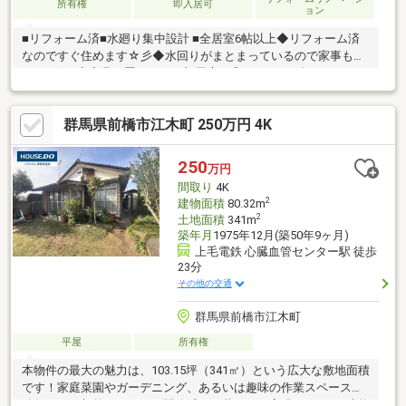
所有権
即入居可
ョン
■リフォーム済■水廻り集中設計 ■全居室6帖以上◆リフォーム済
なのですぐ住めます☆彡◆水回りがまとまっているので家事もし
やすい(^^♪◆家具を置いてもお部屋広々◎マイホーム探しは、コ
アライブにご相談ください！■自己資金０円から住宅購入できま
す!■他社様でご紹介されている物件も一緒にご提案できます。■他
群馬県前橋市江木町 250万円 4K
社様や過去にローンお断りされた方。ローンに自信あります。■
平日のご見学希望大歓迎です。ご見学予約は0120-919-727【通話
料無料】までお気軽にお電話ください。スマートフォンの方は青
250
万円
いバナーより、お問い合わせいただけます。
間取り
4K
2
建物面積
80.32m
2
土地面積
341m
築年月
1975年12月(築50年9ヶ月)
上毛電鉄 心臓血管センター駅 徒歩
23分
その他の交通
群馬県前橋市江木町
平屋
所有権
本物件の最大の魅力は、103.15坪（341㎡）という広大な敷地面積
です！家庭菜園やガーデニング、あるいは趣味の作業スペースの
確保など、郊外ならではの開放感ある暮らしを実現できます♪建物