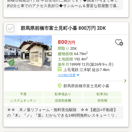
前橋市高花台1丁目 中古住宅のご紹介です！◆国道17号まで車で
約2分と車でのアクセス良好◎◆サンルーム＆豊富な部屋数で暮
らしにゆとりを・中2階には天気を気にせずお洗濯物が干せる便利
なサンルームを完備！・1階には開放的な和室（8帖・6帖）、2階
の広々とした洋室や中2Fの独立した洋室など、家族それぞれのプ
群馬県前橋市富士見町小暮 800万円 2DK
ライベート空間を確保しやすい間取りです。◆子育て世帯に嬉し
い！小・中学校まで徒歩10分圏内の好立地・前橋市立芳賀小学校
まで約550m（徒歩約7分）・芳賀中学校まで約450m（徒歩約6
800
万円
分）お子様の通学も安心の距離です。
間取り
2DK
2
建物面積
64.79m
2
土地面積
192.4m
築年月
1999年12月(築26年9ヶ月)
上毛電鉄 江木駅 徒歩7.4km
その他の交通
群馬県前橋市富士見町小暮
平屋
駐車場あり
駐車3台
システムキッチン
浴室乾燥機
所有権
☆☆ 木ノ葉リフォーム・無料害虫駆除 ☆☆【建設×不動産】
の『木』『ノ』『葉』だからできる24時間無料レスキュー！リフ
ォーム・無料害虫駆除サビース対応しております！中古でもアフ
ターサービスがついており、住んでからの安心をずっとお届けし