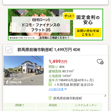
ターサービスがついており、住んでからの安心をずっとお届けし
ます！内覧時に、無料相談・お見積りも物件ごとに作成可能！！
オウチ探しも、リフォームも一緒に相談できます！＼弊社には、
『きつね隊』・『ゴリラ隊』という無料かけつけサービスの仕組
みが、整っています♪／住んでからのお家トラブル、緊急対応も承
っております♪お家のこと、すべて木ノ葉プランニングにお任せく
ださい＾＾
群馬県前橋市駒形町 1,499万円 4DK
1,499
万円
間取り
4DK
2
建物面積
80.31m
2
土地面積
147m
築年月
1984年6月(築42年3ヶ月)
ＪＲ両毛線 駒形駅 徒歩22分
その他の交通
群馬県前橋市駒形町
2階建て
南道路
システムキッチン
リフォームリノベーシ