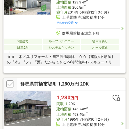
2
建物面積
123.37m
2
土地面積
206.8m
築年月
2014年6月(築12年3ヶ月)
上毛電鉄 赤坂駅 徒歩14分
その他の交通
群馬県前橋市堀之下町
2階建て
ルーフバルコニー
駐車場あり
駐車2台
システムキッチン
オール電化
☆☆ 木ノ葉リフォーム・無料害虫駆除 ☆☆【建設×不動産】
の『木』『ノ』『葉』だからできる24時間無料レスキュー！リフ
ォーム・無料害虫駆除サビース対応しております！中古でもアフ
ターサービスがついており、住んでからの安心をずっとお届けし
ます！内覧時に、無料相談・お見積りも物件ごとに作成可能！！
群馬県前橋市堤町 1,280万円 2DK
オウチ探しも、リフォームも一緒に相談できます！＼弊社には、
『きつね隊』・『ゴリラ隊』という無料かけつけサービスの仕組
みが、整っています♪／住んでからのお家トラブル、緊急対応も承
1,280
万円
っております♪お家のこと、すべて木ノ葉プランニングにお任せく
間取り
2DK
ださい＾＾
2
建物面積
145.74m
2
土地面積
498.49m
築年月
1996年7月(築30年2ヶ月)
上毛電鉄 赤坂駅 徒歩16分