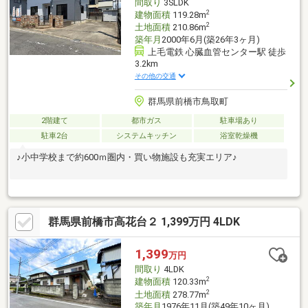
間取り
3SLDK
2
建物面積
119.28m
2
土地面積
210.86m
築年月
2000年6月(築26年3ヶ月)
上毛電鉄 心臓血管センター駅 徒歩
3.2km
その他の交通
群馬県前橋市鳥取町
2階建て
都市ガス
駐車場あり
駐車2台
システムキッチン
浴室乾燥機
♪小中学校まで約600ｍ圏内・買い物施設も充実エリア♪
群馬県前橋市高花台２ 1,399万円 4LDK
1,399
万円
間取り
4LDK
2
建物面積
120.33m
2
土地面積
278.77m
築年月
1976年11月(築49年10ヶ月)