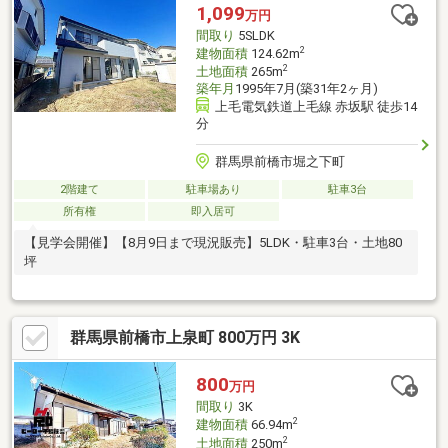
1,099
万円
間取り
5SLDK
2
建物面積
124.62m
2
土地面積
265m
築年月
1995年7月(築31年2ヶ月)
上毛電気鉄道上毛線 赤坂駅 徒歩14
分
群馬県前橋市堀之下町
2階建て
駐車場あり
駐車3台
所有権
即入居可
【見学会開催】【8月9日まで現況販売】5LDK・駐車3台・土地80
坪
群馬県前橋市上泉町 800万円 3K
800
万円
間取り
3K
2
建物面積
66.94m
2
土地面積
250m