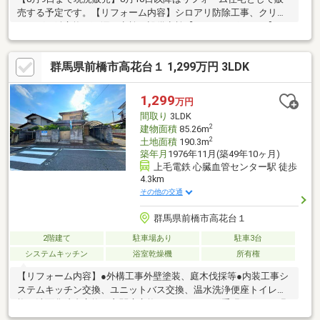
売する予定です。【リフォーム内容】シロアリ防除工事、クリー
ニング、鍵交換、雨漏り点検、設備点検【おすすめポイント】・
本物件は条件により住宅ローン減税が適用されます。・シロアリ
防除工事施工後5年間保証・お客様に合わせたローンの組み方や金
群馬県前橋市高花台１ 1,299万円 3LDK
融機関をご提案。住宅ローンが初めての方でもお気軽にご相談く
ださい
1,299
万円
間取り
3LDK
2
建物面積
85.26m
2
土地面積
190.3m
築年月
1976年11月(築49年10ヶ月)
上毛電鉄 心臓血管センター駅 徒歩
4.3km
その他の交通
群馬県前橋市高花台１
2階建て
駐車場あり
駐車3台
システムキッチン
浴室乾燥機
所有権
【リフォーム内容】●外構工事外壁塗装、庭木伐採等●内装工事シ
ステムキッチン交換、ユニットバス交換、温水洗浄便座トイレ交
換、洗面化粧台交換、玄関扉交換、フローリング重張、クロス張
替、シューズボックス交換、建具交換、インターホン設置、火災