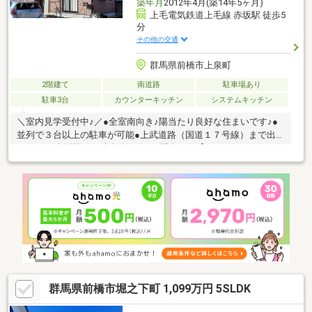
築年月
2012年4月(築14年5ヶ月)
上毛電気鉄道上毛線 赤坂駅 徒歩5
分
その他の交通
群馬県前橋市上泉町
2階建て
南道路
駐車場あり
駐車3台
カウンターキッチン
システムキッチン
＼室内見学受付中♪／●全室南向き♪陽当たり良好な住まいです♪●
並列で３台以上の駐車が可能●上武道路（国道１７号線）まで出
やすい♪●赤坂駅まで徒歩約５分■お問合せは【０１２０－８００-
３８３】へどうぞ♪
群馬県前橋市堀之下町 1,099万円 5SLDK