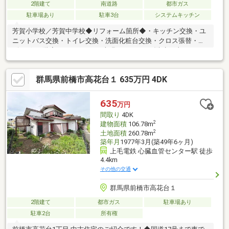
2階建て
南道路
都市ガス
駐車場あり
駐車3台
システムキッチン
芳賀小学校／芳賀中学校◆リフォーム箇所◆・キッチン交換・ユ
ニットバス交換・トイレ交換・洗面化粧台交換・クロス張替・リ
ビング、1階廊下フロアタイル上張り・ベランダ防水工事・シロア
リ防蟻処理・庭木伐採・ハウスクリーニング【前橋みなみ不動産
に問い合わせるメリット】・女性目線・男性目線どちらもの意見
群馬県前橋市高花台１ 635万円 4DK
を反映しやすい・担当者が転勤や転職で変わってしまう心配なし
◎・少数精鋭だから個人情報が多くの人に知られる心配なし◎・
私たちはお客様への無理な営業活動を嫌います。（期待以上のサ
635
万円
ービスを提供できるようには心掛けております！）
間取り
4DK
2
建物面積
106.78m
2
土地面積
260.78m
築年月
1977年3月(築49年6ヶ月)
上毛電鉄 心臓血管センター駅 徒歩
4.4km
その他の交通
群馬県前橋市高花台１
2階建て
都市ガス
駐車場あり
駐車2台
所有権