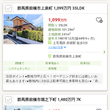
報知器設置、照明LED交換、クリーニング、防蟻工事等【おすす
群馬県前橋市上泉町 1,099万円 3SLDK
めポイント】・シロアリ防除工事施工後5年間保証・雨漏り、構造
上主要な部分の欠陥や・腐食、給排水管の故障や漏水についてお
引渡しより２年間保証・新品の照明器具設置予定なので入居後に
1,099
万円
すぐに生活が始められます
間取り
3SLDK
2
建物面積
101.29m
2
土地面積
241m
築年月
1981年12月(築44年9ヶ月)
上毛電鉄 赤坂駅 徒歩2分
その他の交通
群馬県前橋市上泉町
2階建て
駐車場あり
駐車2台
システムキッチン
所有権
注目ポイント●敷地72坪と広々！ガーデニング好きには嬉しいお
庭もあります♪●敷地内に2台以上駐車可能と来客時も安心♪●「赤
坂」駅まで徒歩5分なので電車でのお出かけの際に便利
♪◇◆◇◆◇◆◇◆◇◆◇◆◇◆◇◆◇◆◇◆◇◆◇◆◇＜今
日見たい・資料だけ欲しい・近くの物件も見てみたい＞何でもご
群馬県前橋市堀之下町 1,480万円 7K
相談ください♪☆当社で掲載していない物件でもご案内できま
す。☆住宅ローンに強い会社です。☆しつこい営業は一切いたし
ません。☆お電話はこちらから⇒0279-26-2673☆メールでのご対