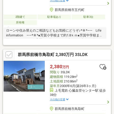
その他の交通
群馬県前橋市五代町
2階建て
駐車場あり
駐車3台
所有権
ローンや住み替えのご相談などもお気軽にどうぞ♪*☆*―― Life
information ――*☆*●芳賀小学校まで約1.8ｋｍ●芳賀中学校まで
約1.8ｋｍ●ふたば保育園まで約220ｍ●セブンイレブンまで約1.1ｋ
ｍ●ベイシアまで約3ｋｍ*☆*―― おすすめポイント ――*☆*・
スタイリッシュな外観の築浅物件！・愛車を雨風から守れるビル
群馬県前橋市鳥取町 2,380万円 3SLDK
トインガレージ◎・バルコニーからは前橋市内を一望できます♪・
夜にはキレイ夜景も楽しめる開放感のある眺望！・憧れのウッド
デッキにはサンルーフ付きで嬉しい☆・大容量の収納があり片付
2,380
万円
け便利！・1～2人向けのお洒落ハウス(^^)/
間取り
3SLDK
2
建物面積
119.28m
2
土地面積
210.86m
築年月
2000年6月(築26年3ヶ月)
上毛電鉄 心臓血管センター駅 徒歩
38分
その他の交通
群馬県前橋市鳥取町