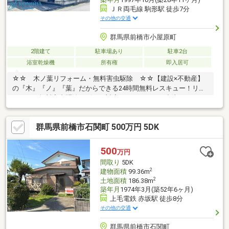
ＪＲ両毛線 駒形駅 徒歩7分
その他の交通
群馬県前橋市小屋原町
2階建て
駐車場あり
駐車2台
浴室乾燥機
所有権
即入居可
☆☆ 木ノ葉リフォーム・無料害虫駆除 ☆☆【建設×不動産】
の『木』『ノ』『葉』だからできる24時間無料レスキュー！リフ
ォーム・無料害虫駆除サビース対応しております！中古でもアフ
ターサービスがついており、住んでからの安心をずっとお届けし
ます！内覧時に、無料相談・お見積りも物件ごとに作成可能！！
群馬県前橋市石関町 500万円 5DK
オウチ探しも、リフォームも一緒に相談できます！＼弊社には、
『きつね隊』・『ゴリラ隊』という無料かけつけサービスの仕組
みが、整っています♪／住んでからのお家トラブル、緊急対応も承
500
万円
っております♪お家のこと、すべて木ノ葉プランニングにお任せく
間取り
5DK
ださい＾＾
2
建物面積
99.36m
2
土地面積
186.38m
築年月
1974年3月(築52年6ヶ月)
上毛電鉄 赤坂駅 徒歩8分
その他の交通
群馬県前橋市石関町