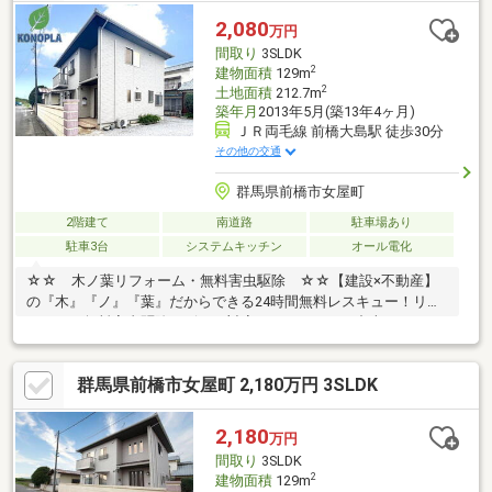
みが、整っています♪／住んでからのお家トラブル、緊急対応も承
2,080
万円
っております♪お家のこと、すべて木ノ葉プランニングにお任せく
間取り
3SLDK
ださい＾＾
2
建物面積
129m
2
土地面積
212.7m
築年月
2013年5月(築13年4ヶ月)
ＪＲ両毛線 前橋大島駅 徒歩30分
その他の交通
群馬県前橋市女屋町
2階建て
南道路
駐車場あり
駐車3台
システムキッチン
オール電化
☆☆ 木ノ葉リフォーム・無料害虫駆除 ☆☆【建設×不動産】
の『木』『ノ』『葉』だからできる24時間無料レスキュー！リフ
ォーム・無料害虫駆除サビース対応しております！中古でもアフ
ターサービスがついており、住んでからの安心をずっとお届けし
ます！内覧時に、無料相談・お見積りも物件ごとに作成可能！！
群馬県前橋市女屋町 2,180万円 3SLDK
オウチ探しも、リフォームも一緒に相談できます！＼弊社には、
『きつね隊』・『ゴリラ隊』という無料かけつけサービスの仕組
みが、整っています♪／住んでからのお家トラブル、緊急対応も承
2,180
万円
っております♪お家のこと、すべて木ノ葉プランニングにお任せく
間取り
3SLDK
ださい＾＾
2
建物面積
129m