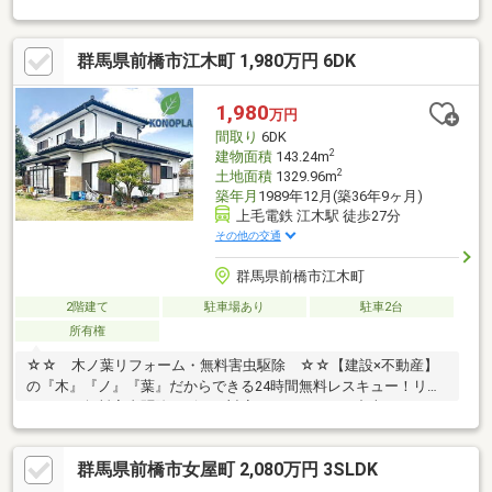
は1975年（昭和50年）築、間取りはシンプルな4Kの木造平屋建で
す。築年数は経過しておりますがその分、ご自身の好みに合わせ
群馬県前橋市江木町 1,980万円 6DK
たDIYやリノベーションのベース素材としていかがでしょうか？物
件は上毛電気鉄道心臓血管センター駅から徒歩23分（約1、
800m）、赤坂駅からは徒歩27分（約2、100m）の距離に位置して
1,980
万円
います。駐車場も完備されているため、車社会の群馬県において
間取り
6DK
安心のポイントといえます♪
2
建物面積
143.24m
2
土地面積
1329.96m
築年月
1989年12月(築36年9ヶ月)
上毛電鉄 江木駅 徒歩27分
その他の交通
群馬県前橋市江木町
2階建て
駐車場あり
駐車2台
所有権
☆☆ 木ノ葉リフォーム・無料害虫駆除 ☆☆【建設×不動産】
の『木』『ノ』『葉』だからできる24時間無料レスキュー！リフ
ォーム・無料害虫駆除サビース対応しております！中古でもアフ
ターサービスがついており、住んでからの安心をずっとお届けし
ます！内覧時に、無料相談・お見積りも物件ごとに作成可能！！
群馬県前橋市女屋町 2,080万円 3SLDK
オウチ探しも、リフォームも一緒に相談できます！＼弊社には、
『きつね隊』・『ゴリラ隊』という無料かけつけサービスの仕組