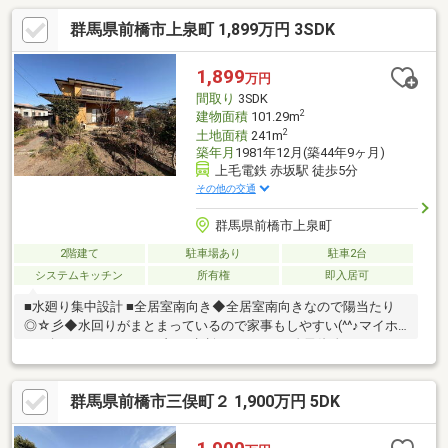
群馬県前橋市上泉町 1,899万円 3SDK
1,899
万円
間取り
3SDK
2
建物面積
101.29m
2
土地面積
241m
築年月
1981年12月(築44年9ヶ月)
上毛電鉄 赤坂駅 徒歩5分
その他の交通
群馬県前橋市上泉町
2階建て
駐車場あり
駐車2台
システムキッチン
所有権
即入居可
■水廻り集中設計 ■全居室南向き◆全居室南向きなので陽当たり
◎☆彡◆水回りがまとまっているので家事もしやすい(^^♪マイホ
ーム探しは、コアライブにご相談ください！■自己資金０円から
住宅購入できます!■他社様でご紹介されている物件も一緒にご提
案できます。■他社様や過去にローンお断りされた方。ローンに
群馬県前橋市三俣町２ 1,900万円 5DK
自信あります。■平日のご見学希望大歓迎です。ご見学予約は
0120-919-727【通話料無料】までお気軽にお電話ください。スマ
ートフォンの方は青いバナーより、お問い合わせいただけます。