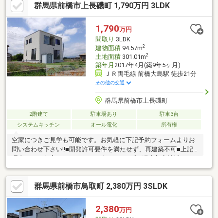
群馬県前橋市上長磯町 1,790万円 3LDK
公開中！ 【中古住宅のパイオニア】エステート・マック■LINEで
簡単に、資料請求・ご見学予約を承ります■ご希望・ご予算に合
った、良質な中古住宅のご提案■専門知識豊富なスタッフによる
1,790
万円
物件の現地ご案内■リフォーム提案、見積、施工まで承ります
間取り
3LDK
2
建物面積
94.57m
2
土地面積
301.01m
築年月
2017年4月(築9年5ヶ月)
ＪＲ両毛線 前橋大島駅 徒歩21分
その他の交通
群馬県前橋市上長磯町
2階建て
駐車場あり
駐車3台
システムキッチン
オール電化
所有権
空家につきご見学も可能です。お気軽に下記予約フォームよりお
問い合わせ下さい!!■開発許可要件を満たせず、再建築不可■上記
理由につき住宅ローン不可■ハザードマップ：浸水想定地域（0.5
～3.0ｍ未満）■買替え特約（停止条件）付売買、引渡時期は応相
談【中古住宅のパイオニア】エステート・マック～弊社の特徴～
群馬県前橋市鳥取町 2,380万円 3SLDK
■LINEで簡単に、資料請求・ご見学予約！ LINE公式アカウン
ト：@671wmneg■ご希望・ご予算に合った良質な中古住宅の提案
■専門知識豊富なスタッフによる現地案内■リフォーム提案、見
2,380
万円
積、施工まで対応可お気軽にご相談下さい！