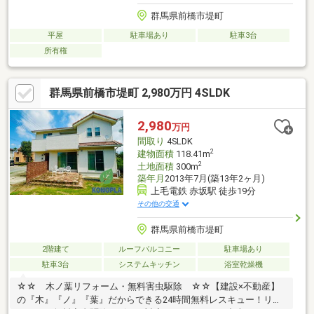
群馬県前橋市堤町
平屋
駐車場あり
駐車3台
所有権
群馬県前橋市堤町 2,980万円 4SLDK
2,980
万円
間取り
4SLDK
2
建物面積
118.41m
2
土地面積
300m
築年月
2013年7月(築13年2ヶ月)
上毛電鉄 赤坂駅 徒歩19分
その他の交通
群馬県前橋市堤町
2階建て
ルーフバルコニー
駐車場あり
駐車3台
システムキッチン
浴室乾燥機
☆☆ 木ノ葉リフォーム・無料害虫駆除 ☆☆【建設×不動産】
の『木』『ノ』『葉』だからできる24時間無料レスキュー！リフ
ォーム・無料害虫駆除サビース対応しております！中古でもアフ