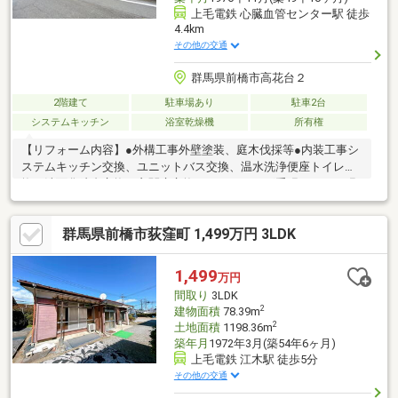
上毛電鉄 心臓血管センター駅 徒歩
4.4km
その他の交通
群馬県前橋市高花台２
2階建て
駐車場あり
駐車2台
システムキッチン
浴室乾燥機
所有権
【リフォーム内容】●外構工事外壁塗装、庭木伐採等●内装工事シ
ステムキッチン交換、ユニットバス交換、温水洗浄便座トイレ交
換、洗面化粧台交換、玄関扉交換、フローリング重張、クロス張
替、シューズボックス交換、建具交換、インターホン設置、火災
報知器設置、照明LED交換、クリーニング、防蟻工事等【おすす
群馬県前橋市荻窪町 1,499万円 3LDK
めポイント】・シロアリ防除工事施工後5年間保証。・新品の照明
器具設置予定なので入居後にすぐに生活が始められます。・雨漏
り、構造上主要な部分の欠陥や・腐食、給排水管の故障や漏水に
1,499
万円
ついてお引渡しより２年間保証。
間取り
3LDK
2
建物面積
78.39m
2
土地面積
1198.36m
築年月
1972年3月(築54年6ヶ月)
上毛電鉄 江木駅 徒歩5分
その他の交通