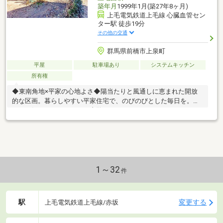
築年月
1999年1月(築27年8ヶ月)
上毛電気鉄道上毛線 心臓血管セン
ター駅 徒歩19分
その他の交通
群馬県前橋市上泉町
平屋
駐車場あり
システムキッチン
所有権
◆東南角地×平家の心地よさ◆陽当たりと風通しに恵まれた開放
的な区画。暮らしやすい平家住宅で、のびのびとした毎日を。少
しでも気になったら、ぜひ内覧へ♪
1～32
件
駅
変更する
上毛電気鉄道上毛線/赤坂