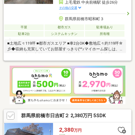
上毛電鉄 中央前橋駅 徒歩26分
その他の交通
群馬県前橋市昭和町３
平屋
都市ガス
駐車場あり
駐車2台
システムキッチン
所有権
■土地広々119坪 ■都市ガスエリア ■車2台OK◆敷地広々約119坪☆
彡◆収納も充実していてお部屋すっきり(^^♪マイホーム探しは、
コアライブにご相談ください！■自己資金０円から住宅購入でき
ます!■他社様でご紹介されている物件も一緒にご提案できます。■
他社様や過去にローンお断りされた方。ローンに自信あります。
■平日のご見学希望大歓迎です。ご見学予約は0120-919-727【通
話料無料】までお気軽にお電話ください。スマートフォンの方は
青いバナーより、お問い合わせいただけます。
群馬県前橋市日吉町２ 2,380万円 5SDK
2,380
万円