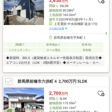
2,850
万円
間取り
3SLDK
2
建物面積
85.28m
2
土地面積
163.02m
築年月
2023年8月(築3年1ヶ月)
上毛電鉄 中央前橋駅 徒歩17分
その他の交通
群馬県前橋市平和町１
2階建て
駐車場あり
駐車3台
システムキッチン
オール電化
所有権
◆新築時、BELS（建築物省エネルギー性能表示制度）取得住宅◆
エアコン2台付き（LDK・2階6畳洋室）◆カーテンレール・カーテ
ン付き◆リビング階段◆2階物干しスペース◆3畳の納戸◆アクセ
ントクロス◆敷島小学校まで約650ｍ（徒歩9分）◆第三中学校ま
で約510ｍ（徒歩7分）安心に、安全に、ちょっとお得にお家探し
群馬県前橋市六供町４ 2,700万円 5LDK
をされたい方は三方舎まで！！ 三方舎は地域密着度を重視してお
ります 地元だから！少人数だから！出来るご提案が必ずございま
す！ご案内～ご契約～お引渡し～アフターフォローまでお客様と
2,700
万円
マンツーマン体制！転勤等が無い為に担当が急に変わってしまう
間取り
5LDK
心配も無し!
2
建物面積
175.55m
2
土地面積
241.12m