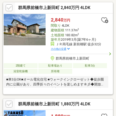
群馬県前橋市上新田町 2,840万円 4LDK
2,840
万円
間取り
4LDK
2
建物面積
111.37m
2
土地面積
183.82m
築年月
2019年3月(築7年6ヶ月)
ＪＲ両毛線 新前橋駅 徒歩32分
その他の交通
群馬県前橋市上新田町
2階建て
駐車場あり
駐車3台
浴室乾燥機
所有権
■車3台OK■オール電化住宅 ■ウォークインクローゼット◆徒歩圏
内に公園があり、四季折々のイベントを楽しめます☆彡◆開放感
と採光にこだわったＬＤＫ☆彡◆ウォークインクローゼット付で
お部屋スッキリ(^^♪マイホーム探しは、コアライブにご相談くだ
さい！■自己資金０円から住宅購入できます!■他社様でご紹介され
群馬県前橋市上新田町 1,880万円 4LDK
ている物件も一緒にご提案できます。■他社様や過去にローンお
断りされた方。ローンに自信あります。■平日のご見学希望大歓
迎です。ご見学予約は0120-919-727【通話料無料】までお気軽に