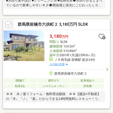
■水回り集中設計 ■クリーニング済 ■収納充実◆水回りがまとまっ
ているので家事しやすい☆彡◆開放感と採光にこだわったＬＤＫ
☆彡◆収納が充実しているのでお部屋すっきり◎(^^♪マイホーム
探しは、コアライブにご相談ください！■自己資金０円から住宅
購入できます!■他社様でご紹介されている物件も一緒にご提案で
群馬県前橋市六供町２ 3,180万円 5LDK
きます。■他社様や過去にローンお断りされた方。ローンに自信
あります。■平日のご見学希望大歓迎です。ご見学予約は0120-
919-727【通話料無料】までお気軽にお電話ください。スマートフ
3,180
万円
ォンの方は青いバナーより、お問い合わせいただけます。
間取り
5LDK
2
建物面積
124.2m
2
土地面積
310.85m
築年月
2001年1月(築25年8ヶ月)
ＪＲ両毛線 前橋駅 徒歩24分
その他の交通
群馬県前橋市六供町２
2階建て
都市ガス
駐車場あり
駐車2台
システムキッチン
所有権
☆☆ 木ノ葉リフォーム・無料害虫駆除 ☆☆【建設×不動産】
の『木』『ノ』『葉』だからできる24時間無料レスキュー！リフ
ォーム・無料害虫駆除サビース対応しております！中古でもアフ
ターサービスがついており、住んでからの安心をずっとお届けし