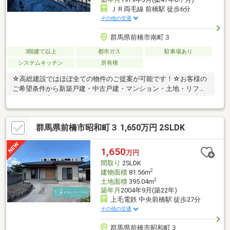
ＪＲ両毛線 前橋駅 徒歩6分
その他の交通
群馬県前橋市南町３
3階建て以上
都市ガス
駐車場あり
システムキッチン
所有権
☆高総建設ではほぼ全ての物件のご提案が可能です！☆お客様の
ご希望条件から新築戸建・中古戸建・マンション・土地・リフォ
ームのご提案が可能！☆ローンのこともお任せください！・他社
で住宅ローンの融資を断られた・カードや車の既存ローンがあ
る・年収が少ない・勤続が短い・派遣、契約社員の方等☆高総建
群馬県前橋市昭和町３ 1,650万円 2SLDK
設に全てお任せください！
1,650
万円
間取り
2SLDK
2
建物面積
81.56m
2
土地面積
395.04m
築年月
2004年9月(築22年)
上毛電鉄 中央前橋駅 徒歩27分
その他の交通
群馬県前橋市昭和町３