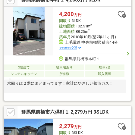
見学希望大歓迎です。ご見学予約は0120-919-727【通話料無料】
までお気軽にお電話ください。スマートフォンの方は青いバナー
4,200
万円
より、お問い合わせいただけます。
間取り
3LDK
2
建物面積
102.51m
2
土地面積
88.25m
築年月
2018年10月(築7年11ヶ月)
上毛電鉄 中央前橋駅 徒歩14分
その他の交通
群馬県前橋市本町１
2階建て
駐車場あり
駐車2台
システムキッチン
所有権
即入居可
水回りは２階にまとまってます！家計にやさしい都市ガス！
群馬県前橋市六供町１ 2,279万円 3SLDK
2,279
万円
間取り
3SLDK