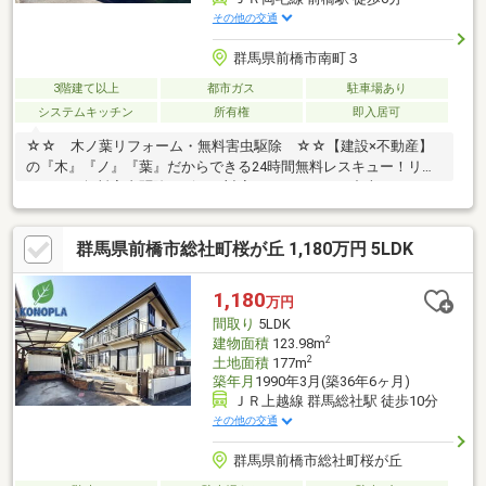
その他の交通
群馬県前橋市南町３
3階建て以上
都市ガス
駐車場あり
システムキッチン
所有権
即入居可
☆☆ 木ノ葉リフォーム・無料害虫駆除 ☆☆【建設×不動産】
の『木』『ノ』『葉』だからできる24時間無料レスキュー！リフ
ォーム・無料害虫駆除サビース対応しております！中古でもアフ
ターサービスがついており、住んでからの安心をずっとお届けし
ます！内覧時に、無料相談・お見積りも物件ごとに作成可能！！
群馬県前橋市総社町桜が丘 1,180万円 5LDK
オウチ探しも、リフォームも一緒に相談できます！＼弊社には、
『きつね隊』・『ゴリラ隊』という無料かけつけサービスの仕組
みが、整っています♪／住んでからのお家トラブル、緊急対応も承
1,180
万円
っております♪お家のこと、すべて木ノ葉プランニングにお任せく
間取り
5LDK
ださい＾＾
2
建物面積
123.98m
2
土地面積
177m
築年月
1990年3月(築36年6ヶ月)
ＪＲ上越線 群馬総社駅 徒歩10分
その他の交通
群馬県前橋市総社町桜が丘