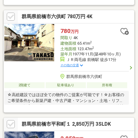
群馬県前橋市六供町 780万円 4K
780
万円
間取り
4K
2
建物面積
65.41m
2
土地面積
123.47m
築年月
1977年11月(築48年10ヶ月)
ＪＲ両毛線 前橋駅 徒歩17分
その他の交通
群馬県前橋市六供町
2階建て
駐車場あり
所有権
☆高総建設ではほぼ全ての物件のご提案が可能です！☆お客様の
ご希望条件から新築戸建・中古戸建・マンション・土地・リフォ
ームのご提案が可能！☆ローンのこともお任せください！・他社
で住宅ローンの融資を断られた・カードや車の既存ローンがあ
る・年収が少ない・勤続が短い・派遣、契約社員の方等☆高総建
群馬県前橋市平和町１ 2,850万円 3SLDK
設に全てお任せください！