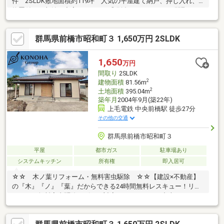
件 2SLDK敷地面積約119坪 人気の平屋建て納戸、押し入れ、
物置付きで収納が充実しています◎別邸がありそちらの間取りは
３K 2世帯で住むことも可能◎◆国道17号線まで車で約3分のた
め多方面へのアクセスが便利！お休みの日に家族でお出かけもし
群馬県前橋市昭和町３ 1,650万円 2SLDK
やすい立地です。◆敷島小学校まで徒歩約5分のため通学、送り
迎えも安心◎周辺お買い物施設充実しています♪・前橋リリカ 車
で約4分(1，400m).コープ昭和店 車で約3分(900ｍ)◆◇◆中古戸
1,650
万円
建をお探しなら、LIXIL不動産ショップのトウショウレックスへ
間取り
2SLDK
◆◇◆
2
建物面積
81.56m
2
土地面積
395.04m
築年月
2004年9月(築22年)
上毛電鉄 中央前橋駅 徒歩27分
その他の交通
群馬県前橋市昭和町３
平屋
都市ガス
駐車場あり
システムキッチン
所有権
即入居可
☆☆ 木ノ葉リフォーム・無料害虫駆除 ☆☆【建設×不動産】
の『木』『ノ』『葉』だからできる24時間無料レスキュー！リフ
ォーム・無料害虫駆除サビース対応しております！中古でもアフ
ターサービスがついており、住んでからの安心をずっとお届けし
ます！内覧時に、無料相談・お見積りも物件ごとに作成可能！！