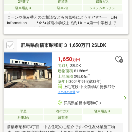
2階建て
南道路
都市ガス
駐車場あり
駐車2台
システムキッチン
ローンや住み替えのご相談などもお気軽にどうぞ♪*☆*―― Life
information ――*☆*●城南小学校まで約1ｋｍ●第一中学校まで約
2.4ｋｍ●あゆみ保育園まで約1ｋｍ●ヤオコーまで約440ｍ●セブン
イレブンまで約580ｍ●けやきウォーク前橋まで約1.2ｋｍ
*☆*―― オススメPOINT ――*☆*☆二世帯住宅（5LDK＋LDK）
群馬県前橋市昭和町３ 1,650万円 2SLDK
向けの間取り！☆セブン＆ヤオコー＆マルエ近くで便利◎☆徒歩
圏内にけやきウォーク前橋あり♪
1,650
万円
間取り
2SLDK
2
建物面積
81.56m
2
土地面積
395.04m
築年月
2004年9月(築22年)
上毛電鉄 中央前橋駅 徒歩27分
その他の交通
群馬県前橋市昭和町３
平屋
都市ガス
駐車場あり
駐車2台
所有権
前橋市昭和町3丁目 中古住宅のご紹介です♪◇住友林業施工物