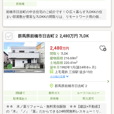
所有権
前橋市日吉町の中古住宅のご紹介です！◇広々暮らす7LDKKの住
まい部屋数が豊富な7LDKKの間取りは、リモートワーク用の個室
確保など、多目的なライフスタイルに対応します。◇開放感のあ
る三面バルコニー2階には三面のバルコニーが設けられており、心
地よい風と豊かな採光を室内に採り入れられる設計となっていま
群馬県前橋市日吉町２ 2,480万円 7LDK
す。◇各室にゆとりの収納スペースお部屋をすっきりと保てるよ
う各所に収納を配置しており、居住空間を最大限に広く活用でき
るのが魅力です。◇城東小学校まで徒歩約9分の立地お子様の通
2,480
万円
学にも安心の距離感で、周辺には商業施設や医療機関、公園など
間取り
7LDK
も充実した暮らしやすい周辺環境です。
2
建物面積
216.69m
2
土地面積
220.41m
築年月
1992年1月(築34年8ヶ月)
上毛電鉄 三俣駅 徒歩15分
その他の交通
群馬県前橋市日吉町２
2階建て
都市ガス
ルーフバルコニー
駐車場あり
所有権
即入居可
☆☆ 木ノ葉リフォーム・無料害虫駆除 ☆☆【建設×不動産】
の『木』『ノ』『葉』だからできる24時間無料レスキュー！リフ