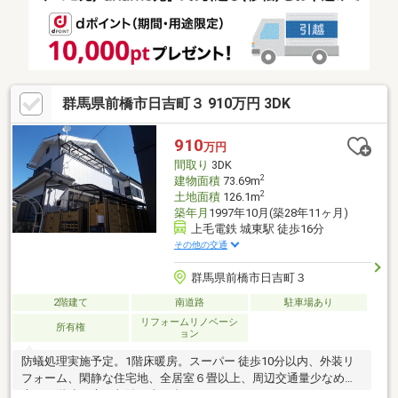
ク、納戸、食器洗乾燥機、整備された歩道、オール電化
群馬県前橋市日吉町３ 910万円 3DK
910
万円
間取り
3DK
2
建物面積
73.69m
2
土地面積
126.1m
築年月
1997年10月(築28年11ヶ月)
上毛電鉄 城東駅 徒歩16分
その他の交通
群馬県前橋市日吉町３
2階建て
南道路
駐車場あり
リフォームリノベーシ
所有権
ョン
防蟻処理実施予定。1階床暖房。スーパー 徒歩10分以内、外装リ
フォーム、閑静な住宅地、全居室６畳以上、周辺交通量少なめ、
庭、２階建、床下収納、車１台可