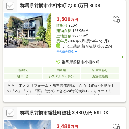
ます！内覧時に、無料相談・お見積りも物件ごとに作成可能！！
群馬県前橋市小相木町 2,500万円 3LDK
オウチ探しも、リフォームも一緒に相談できます！＼弊社には、
『きつね隊』・『ゴリラ隊』という無料かけつけサービスの仕組
みが、整っています♪／住んでからのお家トラブル、緊急対応も承
2,500
万円
っております♪お家のこと、すべて木ノ葉プランニングにお任せく
間取り
3LDK
ださい＾＾
2
建物面積
126.95m
2
土地面積
297.55m
築年月
2002年2月(築24年7ヶ月)
ＪＲ上越線 新前橋駅 徒歩25分
その他の交通
群馬県前橋市小相木町
2階建て
南道路
駐車場あり
駐車3台
システムキッチン
浴室乾燥機
☆☆ 木ノ葉リフォーム・無料害虫駆除 ☆☆【建設×不動産】
の『木』『ノ』『葉』だからできる24時間無料レスキュー！リフ
ォーム・無料害虫駆除サビース対応しております！中古でもアフ
ターサービスがついており、住んでからの安心をずっとお届けし
ます！内覧時に、無料相談・お見積りも物件ごとに作成可能！！
群馬県前橋市総社町総社 3,480万円 5SLDK
オウチ探しも、リフォームも一緒に相談できます！＼弊社には、
『きつね隊』・『ゴリラ隊』という無料かけつけサービスの仕組
みが、整っています♪／住んでからのお家トラブル、緊急対応も承
3,480
万円