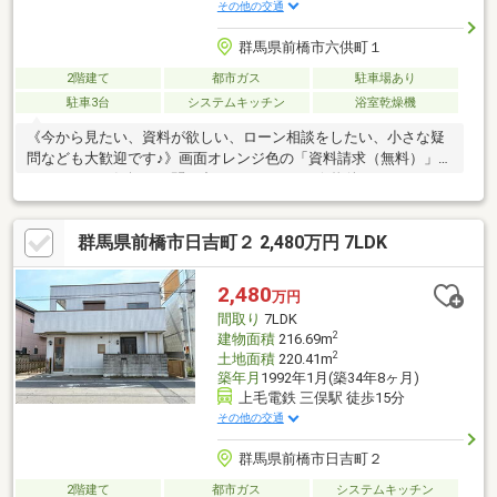
その他の交通
群馬県前橋市六供町１
2階建て
都市ガス
駐車場あり
駐車3台
システムキッチン
浴室乾燥機
《今から見たい、資料が欲しい、ローン相談をしたい、小さな疑
問なども大歓迎です♪》画面オレンジ色の「資料請求（無料）」を
クリック！お気軽にお問い合わせください！☆物件おすすめ
POINT☆・ウォークインクローゼット、エアコン2台付です♪・２
階洗面化粧台があるので、朝の準備も楽々です！・スーパーまで
群馬県前橋市日吉町２ 2,480万円 7LDK
車で約3分買い物が楽ですね♪☆周辺ロケーション☆城南小学
校 約381ｍ/徒歩5分前橋第一中学校 約1102
ｍ/徒歩14分ジョイフーズ前橋南店 約814ｍ/車3分〇未掲載物件
2,480
万円
や、非公開物件などさらに物件を見たい方は下記リンクよりソル
間取り
7LDK
ホームHPへお越しください(^^♪
2
建物面積
216.69m
2
土地面積
220.41m
築年月
1992年1月(築34年8ヶ月)
上毛電鉄 三俣駅 徒歩15分
その他の交通
群馬県前橋市日吉町２
2階建て
都市ガス
システムキッチン