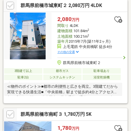
群馬県前橋市城東町２ 2,080万円 4LDK
歩5分）前橋市立第三中学校 500ｍ（徒歩7分）コ
ープ昭和店 550ｍ(徒歩7分）〇未掲
載物件や、非公開物件などさらに物件を見たい方は下記リンクよ
2,080
万円
りLastPieceHPへお越しください(^^♪
間取り
4LDK
2
建物面積
101.84m
2
土地面積
100.21m
築年月
2015年7月(築11年2ヶ月)
上毛電鉄 中央前橋駅 徒歩4分
その他の交通
群馬県前橋市城東町２
3階建て以上
都市ガス
駐車場あり
駐車2台
システムキッチン
浴室乾燥機
≪物件のポイント≫■都市の利便性と広さを両立。3階建てだから
実現できる快適生活■「中央前橋」駅まで徒歩約4分とアクセスが
良く「前橋」駅へも徒歩圏内。電車通勤・通学はもちろん、車を
使わない生活もしやすい立地です。■近くには広瀬川沿いの緑地
があり、散歩やジョギングコースとして人気です。四季を感じな
群馬県前橋市南町３ 1,780万円 5K
がら暮らせる点も魅力の一つです。■商業施設や教育施設、医療
機関が徒歩圏内に揃っており、生活利便性が高いエリアです。幼
稚園・学校も近く、子育てにも適した環境です。※本画像は「居
1,780
万円
住中」の物件であり、入居者様の家具をCGで消した画像も含まれ