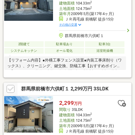
2
建物面積
104.33m
2
土地面積
124.75m
築年月
2009年5月(築17年4ヶ月)
ＪＲ両毛線 前橋駅 徒歩15分
その他の交通
群馬県前橋市六供町１
2階建て
駐車場あり
駐車3台
システムキッチン
オール電化
浴室乾燥機
【リフォーム内容】●外構工事フェンス設置●内装工事床削り（ワ
ックス）、クリーニング、鍵交換、防蟻工事【おすすめポイン
ト】・シロアリ防除工事施工後5年間保証・返済額や融資可能額な
ど、お客様のご希望にあわせてご提案。住宅ローンが初めての方
でもお気軽にご相談ください【周辺施設】・前橋市立城南小学校
群馬県前橋市六供町１ 2,299万円 3SLDK
400ｍ（徒歩5分）・前橋市立第一中学校800ｍ（徒歩10）・ジョ
イフーズ前橋南店800ｍ（徒歩10分）・セブンイレブン前橋南町
店400ｍ（徒歩5分）※本物件は条件により住宅ローン減税が適用
2,299
万円
されます。詳しくはお問合せください。
間取り
3SLDK
2
建物面積
104.33m
2
土地面積
124.75m
築年月
2009年5月(築17年4ヶ月)
ＪＲ両毛線 前橋駅 徒歩15分