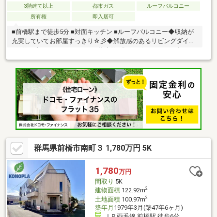
3階建て以上
都市ガス
ルーフバルコニー
所有権
即入居可
■前橋駅まで徒歩5分 ■対面キッチン ■ルーフバルコニー◆収納が
充実していてお部屋すっきり☆彡◆解放感のあるリビングダイニ
ング(^^♪◆けやきウォークｍで徒歩約8分です☆マイホーム探し
は、コアライブにご相談ください！■自己資金０円から住宅購入
できます!■他社様でご紹介されている物件も一緒にご提案できま
す。■他社様や過去にローンお断りされた方。ローンに自信あり
ます。■平日のご見学希望大歓迎です。ご見学予約は0120-919-
727【通話料無料】までお気軽にお電話ください。スマートフォ
ンの方は青いバナーより、お問い合わせいただけます。
群馬県前橋市南町３ 1,780万円 5K
1,780
万円
間取り
5K
2
建物面積
122.92m
2
土地面積
100.97m
築年月
1979年3月(築47年6ヶ月)
ＪＲ両毛線 前橋駅 徒歩6分