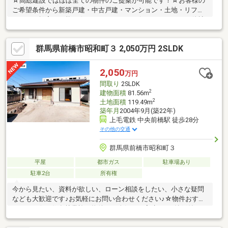
☆高総建設ではほぼ全ての物件のご提案が可能です！☆お客様の
ご希望条件から新築戸建・中古戸建・マンション・土地・リフォ
ームのご提案が可能！☆ローンのこともお任せください！・他社
で住宅ローンの融資を断られた・カードや車の既存ローンがあ
る・年収が少ない・勤続が短い・派遣、契約社員の方等☆高総建
群馬県前橋市昭和町３ 2,050万円 2SLDK
設に全てお任せください！
2,050
万円
間取り
2SLDK
2
建物面積
81.56m
2
土地面積
119.49m
築年月
2004年9月(築22年)
上毛電鉄 中央前橋駅 徒歩28分
その他の交通
群馬県前橋市昭和町３
平屋
都市ガス
駐車場あり
駐車2台
所有権
今から見たい、資料が欲しい、ローン相談をしたい、小さな疑問
なども大歓迎です♪お気軽にお問い合わせください♪☆物件おすす
めPOINT☆・住友林業施工物件！・人気の平家建て♪・納戸付き・
別邸付き・スーパー、総合病院、小・中学校が徒歩10分圏内の好
立地☆周辺環境☆前橋市立敷島小学校 400ｍ（徒