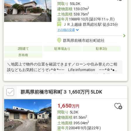
っております♪お家のこと、すべて木ノ葉プランニングにお任せく
間取り
5SLDK
ださい＾＾
2
建物面積
159.07m
2
土地面積
538.76m
築年月
1988年10月(築37年11ヶ月)
ＪＲ上越線 群馬総社駅 徒歩25分
その他の交通
群馬県前橋市総社町総社
2階建て
駐車場あり
駐車2台
所有権
＼地図上で物件の位置を確認できます／ローンや住み替えのご相
談などもお気軽にどうぞ♪*☆*―― Life information ――*☆*●総
社小学校まで約1Ｋｍ●第六中学校まで約1.3Ｋｍ●総社保育園まで
約710ｍ●コープまで約1.3Ｋｍ●セブンイレブンまで約460ｍ
*☆*―― オススメPOINT ――*☆*☆２階にもキッチン付きで二
群馬県前橋市昭和町３ 1,650万円 5LDK
世帯住宅としても◎☆北東角地で開放感あり(^^)/☆夏には前橋花
火大会が眺望できる♪☆工場：平成15年8月築（約35.06坪/115.93
㎡）
1,650
万円
間取り
5LDK
2
建物面積
81.56m
2
土地面積
395.04m
築年月
2004年9月(築22年)