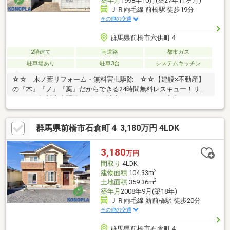
築年月
1998年10月(築27年11ヶ月)
ＪＲ両毛線 前橋駅 徒歩19分
その他の交通
群馬県前橋市六供町４
2階建て
南道路
都市ガス
駐車場あり
駐車3台
システムキッチン
☆☆ 木ノ葉リフォーム・無料害虫駆除 ☆☆【建設×不動産】
の『木』『ノ』『葉』だからできる24時間無料レスキュー！リフ
ォーム・無料害虫駆除サビース対応しております！中古でもアフ
ターサービスがついており、住んでからの安心をずっとお届けし
ます！内覧時に、無料相談・お見積りも物件ごとに作成可能！！
群馬県前橋市石倉町４ 3,180万円 4LDK
オウチ探しも、リフォームも一緒に相談できます！＼弊社には、
『きつね隊』・『ゴリラ隊』という無料かけつけサービスの仕組
みが、整っています♪／住んでからのお家トラブル、緊急対応も承
3,180
万円
っております♪お家のこと、すべて木ノ葉プランニングにお任せく
間取り
4LDK
ださい＾＾
2
建物面積
104.33m
2
土地面積
359.36m
築年月
2008年9月(築18年)
ＪＲ両毛線 新前橋駅 徒歩20分
その他の交通
群馬県前橋市石倉町４