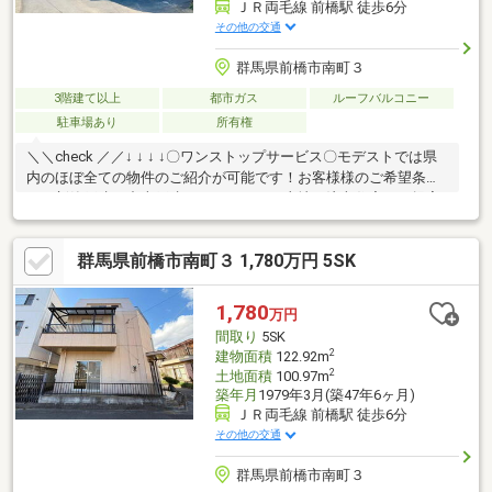
ＪＲ両毛線 前橋駅 徒歩6分
その他の交通
群馬県前橋市南町３
3階建て以上
都市ガス
ルーフバルコニー
駐車場あり
所有権
＼＼check ／／↓ ↓ ↓ ↓〇ワンストップサービス〇モデストでは県
内のほぼ全ての物件のご紹介が可能です！お客様様のご希望条件
から新築戸建・中古戸建・マンション・土地・注文住宅のご提案
が可能！〇ローン実績多数〇・他社で住宅ローンの融資を断られ
た・カードや車のローンがある・年収が少ない・勤続が短い・派
群馬県前橋市南町３ 1,780万円 5SK
遣、契約社員の方等ローン実績多数ございます！お問い合わせは
青いバナーから♪ご見学予約は0120-302-082【通話無料】まで！
1,780
万円
間取り
5SK
2
建物面積
122.92m
2
土地面積
100.97m
築年月
1979年3月(築47年6ヶ月)
ＪＲ両毛線 前橋駅 徒歩6分
その他の交通
群馬県前橋市南町３