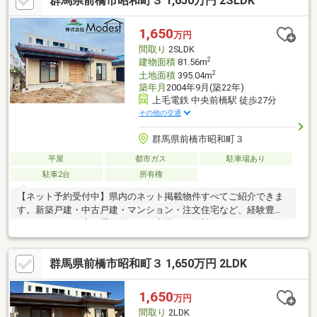
群馬県前橋市昭和町３ 1,650万円 2SLDK
オウチ探しも、リフォームも一緒に相談できます！＼弊社には、
『きつね隊』・『ゴリラ隊』という無料かけつけサービスの仕組
みが、整っています♪／住んでからのお家トラブル、緊急対応も承
1,650
万円
っております♪お家のこと、すべて木ノ葉プランニングにお任せく
間取り
2SLDK
ださい＾＾
2
建物面積
81.56m
2
土地面積
395.04m
築年月
2004年9月(築22年)
上毛電鉄 中央前橋駅 徒歩27分
その他の交通
群馬県前橋市昭和町３
平屋
都市ガス
駐車場あり
駐車2台
所有権
【ネット予約受付中】県内のネット掲載物件すべてご紹介できま
す。新築戸建・中古戸建・マンション・注文住宅など、経験豊富
なスタッフが幅広い選択肢からお客様のご希望にぴったりのご提
案をいたします。◆おススメポイント・平屋の3K別邸付きで二世
帯住宅可◎・敷地広々119坪♪物置付き・人気の都市ガスエリア
群馬県前橋市昭和町３ 1,650万円 2LDK
◎・周辺環境充実で日々の生活便利◆通学エリア・敷島小学校・
第三中学校お電話でのご見学予約は0120-302-082【通話無料】ま
で理想の暮らしを叶える第一歩を、私たちと一緒に踏み出しませ
1,650
万円
んか？
間取り
2LDK