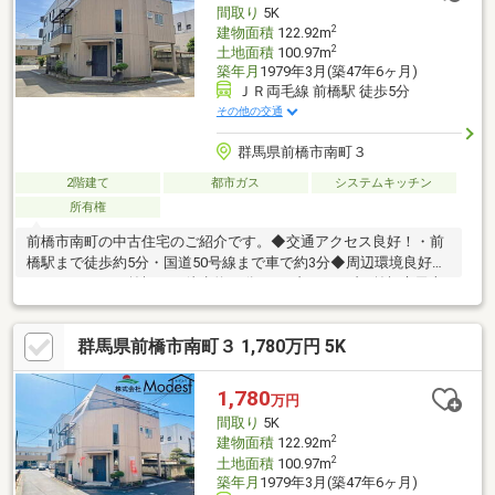
間取り
5K
ており、現況と異なる可能性があります。予めご承知おきくださ
2
建物面積
122.92m
い。
2
土地面積
100.97m
築年月
1979年3月(築47年6ヶ月)
ＪＲ両毛線 前橋駅 徒歩5分
その他の交通
群馬県前橋市南町３
2階建て
都市ガス
システムキッチン
所有権
前橋市南町の中古住宅のご紹介です。◆交通アクセス良好！・前
橋駅まで徒歩約5分・国道50号線まで車で約3分◆周辺環境良好・
けやきウォーク前橋まで徒歩約10分・セブンイレブン前橋市民文
化会館前店まで徒歩5分・アピタ前橋店まで徒歩約9分食品や日用
品の買い物も便利な立地です。◇3階建て、ルーフバルコニー付
群馬県前橋市南町３ 1,780万円 5K
き♪・南向きで陽当たり良好・間取りは5K、収納も充実してお
り、荷物の多い方でも安心！全居室独立の間取りで家族間のプラ
イバシーも保てます◎建物1階に1台分駐車ができます。悪天候で
1,780
万円
も安心です。◆◇◆中古戸建をお探しなら、LIXIL不動産ショップ
間取り
5K
のトウショウレックスへ◆◇
2
建物面積
122.92m
2
土地面積
100.97m
築年月
1979年3月(築47年6ヶ月)