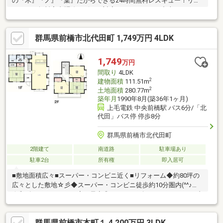
の『木』『ノ』『葉』だからできる24時間無料レスキュー！リフ
ォーム・無料害虫駆除サビース対応しております！中古でもアフ
ターサービスがついており、住んでからの安心をずっとお届けし
ます！内覧時に、無料相談・お見積りも物件ごとに作成可能！！
群馬県前橋市北代田町 1,749万円 4LDK
オウチ探しも、リフォームも一緒に相談できます！＼弊社には、
『きつね隊』・『ゴリラ隊』という無料かけつけサービスの仕組
みが、整っています♪／住んでからのお家トラブル、緊急対応も承
1,749
万円
っております♪お家のこと、すべて木ノ葉プランニングにお任せく
間取り
4LDK
ださい＾＾
2
建物面積
111.51m
2
土地面積
280.77m
築年月
1990年8月(築36年1ヶ月)
上毛電鉄 中央前橋駅 バス6分/「北
代田」バス停 停歩8分
群馬県前橋市北代田町
2階建て
南道路
駐車場あり
駐車2台
所有権
即入居可
■敷地面積広々■スーパー・コンビニ近く■リフォーム◆約80坪の
広々とした敷地☆彡◆スーパー・コンビニ徒歩約10分圏内(^^♪◆
令和8年9月リフォーム完了予定◎マイホーム探しは、コアライブ
にご相談ください！■自己資金０円から住宅購入できます!■他社様
でご紹介されている物件も一緒にご提案できます。■他社様や過
群馬県前橋市本町１ 4,200万円 3LDK
去にローンお断りされた方。ローンに自信あります。■平日のご