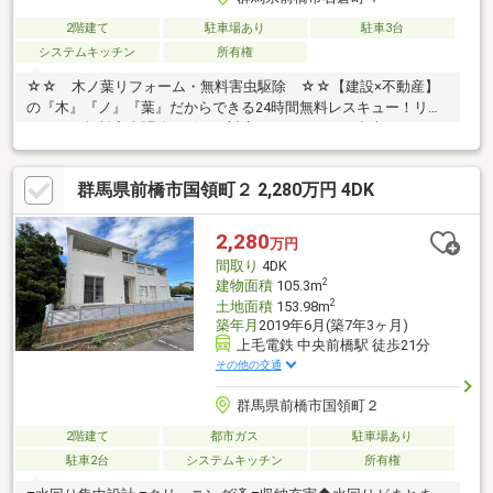
2階建て
駐車場あり
駐車3台
システムキッチン
所有権
☆☆ 木ノ葉リフォーム・無料害虫駆除 ☆☆【建設×不動産】
の『木』『ノ』『葉』だからできる24時間無料レスキュー！リフ
ォーム・無料害虫駆除サビース対応しております！中古でもアフ
ターサービスがついており、住んでからの安心をずっとお届けし
ます！内覧時に、無料相談・お見積りも物件ごとに作成可能！！
群馬県前橋市国領町２ 2,280万円 4DK
オウチ探しも、リフォームも一緒に相談できます！＼弊社には、
『きつね隊』・『ゴリラ隊』という無料かけつけサービスの仕組
みが、整っています♪／住んでからのお家トラブル、緊急対応も承
2,280
万円
っております♪お家のこと、すべて木ノ葉プランニングにお任せく
間取り
4DK
ださい＾＾
2
建物面積
105.3m
2
土地面積
153.98m
築年月
2019年6月(築7年3ヶ月)
上毛電鉄 中央前橋駅 徒歩21分
その他の交通
群馬県前橋市国領町２
2階建て
都市ガス
駐車場あり
駐車2台
システムキッチン
所有権