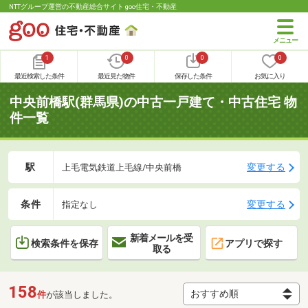
NTTグループ運営の不動産総合サイト goo住宅・不動産
1
0
0
0
最近検索した条件
最近見た物件
保存した条件
お気に入り
中央前橋駅(群馬県)の中古一戸建て・中古住宅 物
件一覧
駅
変更する
上毛電気鉄道上毛線/中央前橋
条件
変更する
指定なし
新着メールを受
検索条件を保存
アプリで探す
取る
158
件
が該当しました。