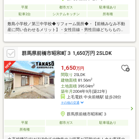
平屋
都市ガス
駐車場あり
駐車2台
システムキッチン
所有権
敷島小学校／第三中学校◆リフォーム箇所◆・【前橋みなみ不動
産に問い合わせるメリット】・女性目線・男性目線どちらもの意
見を反映しやすい・担当者が転勤や転職で変わってしまう心配な
し◎・少数精鋭だから個人情報が多くの人に知られる心配なし
◎・私たちはお客様への無理な営業活動を嫌います。（期待以上
群馬県前橋市昭和町３ 1,650万円 2SLDK
のサービスを提供できるようには心掛けております！）
1,650
万円
間取り
2SLDK
2
建物面積
81.56m
2
土地面積
395.04m
築年月
2004年9月(築22年)
上毛電鉄 中央前橋駅 徒歩28分
その他の交通
群馬県前橋市昭和町３
平屋
都市ガス
駐車場あり
所有権