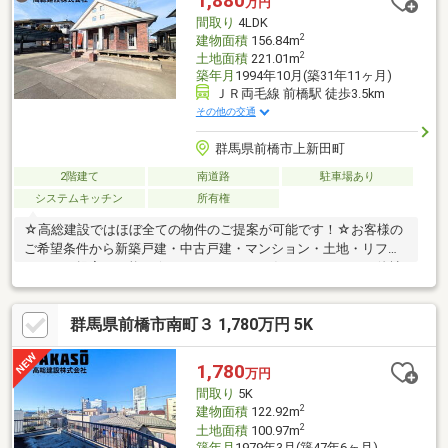
1,880
万円
お電話ください。スマートフォンの方は青いバナーより、お問い
間取り
4LDK
合わせいただけます。
2
建物面積
156.84m
2
土地面積
221.01m
築年月
1994年10月(築31年11ヶ月)
ＪＲ両毛線 前橋駅 徒歩3.5km
その他の交通
群馬県前橋市上新田町
2階建て
南道路
駐車場あり
システムキッチン
所有権
☆高総建設ではほぼ全ての物件のご提案が可能です！☆お客様の
ご希望条件から新築戸建・中古戸建・マンション・土地・リフォ
ームのご提案が可能！☆ローンのこともお任せください！・他社
で住宅ローンの融資を断られた・カードや車の既存ローンがあ
る・年収が少ない・勤続が短い・派遣、契約社員の方等☆高総建
群馬県前橋市南町３ 1,780万円 5K
設に全てお任せください！
1,780
万円
間取り
5K
2
建物面積
122.92m
2
土地面積
100.97m
築年月
1979年3月(築47年6ヶ月)