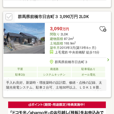
ォーム・無料害虫駆除サビース対応しております！中古でもアフ
ターサービスがついており、住んでからの安心をずっとお届けし
ます！内覧時に、無料相談・お見積りも物件ごとに作成可能！！
群馬県前橋市日吉町３ 3,090万円 2LDK
オウチ探しも、リフォームも一緒に相談できます！＼弊社には、
『きつね隊』・『ゴリラ隊』という無料かけつけサービスの仕組
みが、整っています♪／住んでからのお家トラブル、緊急対応も承
3,090
万円
っております♪お家のこと、すべて木ノ葉プランニングにお任せく
間取り
2LDK
ださい＾＾
2
建物面積
87.2m
2
土地面積
193.9m
築年月
2013年3月(築13年6ヶ月)
上毛電鉄 中央前橋駅 徒歩15分
群馬県前橋市日吉町３
平屋
南道路
駐車場あり
駐車2台
システムキッチン
オール電化
手入れ良好。新築時・増改築時の設計図、修繕・点検の記録、太
陽光発電システム、駐車２台可、土地50坪以上、ＬＤＫ１８畳以
上、スーパー 徒歩10分以内、南向き、システムキッチン、浴室乾
燥機、陽当り良好、全居室収納、南側道路面す、前道６ｍ以上、
角地、整形地、シャワー付洗面化粧台、対面式キッチン、バリア
フリー、温水洗浄便座、南庭、床下収納、都市近郊、ウォークイ
ンクローゼット、ＩＨクッキングヒーター、シューズインクロー