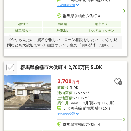
その他の交通
群馬県前橋市六供町４
2階建て
南道路
都市ガス
駐車場あり
駐車2台
システムキッチン
《今から見たい、資料が欲しい、ローン相談をしたい、小さな疑
問なども大歓迎です♪》画面オレンジ色の「資料請求（無料）」を
クリック！お気軽にお問い合わせください！☆物件おすすめ
POINT☆・２階水廻り完備！２世帯住宅利用可能♪・買い物便利♪
スーパーまで車で２分♪・嬉しい都市ガス、本下水エリア♪☆周辺
群馬県前橋市六供町４ 2,700万円 5LDK
ロケーション☆城南小学校 約1.1Kｍ/徒歩14分第一中学校
約2.5Kｍ/徒33分、自転車11分ヤオコー前橋六供店 約450ｍ/車2
分〇未掲載物件などさらに物件を見たい方は下記リンクよりソル
2,700
万円
ホームHPへお越しください(^^♪
間取り
5LDK
2
建物面積
175.55m
2
土地面積
241.12m
築年月
1998年10月(築27年11ヶ月)
ＪＲ両毛線 前橋駅 徒歩26分
その他の交通
群馬県前橋市六供町４