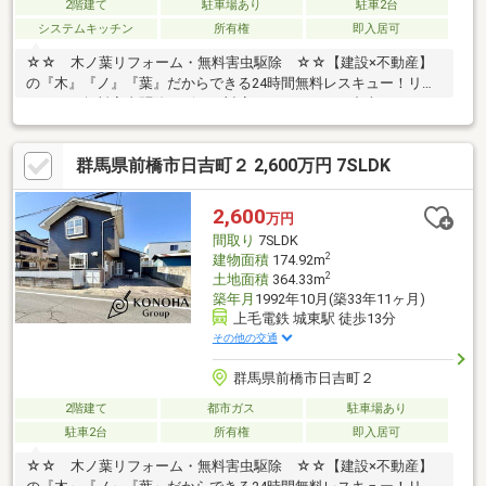
2階建て
駐車場あり
駐車2台
システムキッチン
所有権
即入居可
☆☆ 木ノ葉リフォーム・無料害虫駆除 ☆☆【建設×不動産】
の『木』『ノ』『葉』だからできる24時間無料レスキュー！リフ
ォーム・無料害虫駆除サビース対応しております！中古でもアフ
ターサービスがついており、住んでからの安心をずっとお届けし
ます！内覧時に、無料相談・お見積りも物件ごとに作成可能！！
群馬県前橋市日吉町２ 2,600万円 7SLDK
オウチ探しも、リフォームも一緒に相談できます！＼弊社には、
『きつね隊』・『ゴリラ隊』という無料かけつけサービスの仕組
みが、整っています♪／住んでからのお家トラブル、緊急対応も承
2,600
万円
っております♪お家のこと、すべて木ノ葉プランニングにお任せく
間取り
7SLDK
ださい＾＾
2
建物面積
174.92m
2
土地面積
364.33m
築年月
1992年10月(築33年11ヶ月)
上毛電鉄 城東駅 徒歩13分
その他の交通
群馬県前橋市日吉町２
2階建て
都市ガス
駐車場あり
駐車2台
所有権
即入居可
☆☆ 木ノ葉リフォーム・無料害虫駆除 ☆☆【建設×不動産】