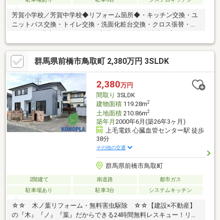
芳賀小学校／芳賀中学校◆リフォーム箇所◆・キッチン交換・ユ
ニットバス交換・トイレ交換・洗面化粧台交換・クロス張替・リ
ビング、1階廊下フロアタイル上張り・ベランダ防水工事・シロア
リ防蟻処理・庭木伐採・ハウスクリーニング【前橋みなみ不動産
に問い合わせるメリット】・女性目線・男性目線どちらもの意見
群馬県前橋市鳥取町 2,380万円 3SLDK
を反映しやすい・担当者が転勤や転職で変わってしまう心配なし
◎・少数精鋭だから個人情報が多くの人に知られる心配なし◎・
私たちはお客様への無理な営業活動を嫌います。（期待以上のサ
2,380
万円
ービスを提供できるようには心掛けております！）
間取り
3SLDK
2
建物面積
119.28m
2
土地面積
210.86m
築年月
2000年6月(築26年3ヶ月)
上毛電鉄 心臓血管センター駅 徒歩
38分
その他の交通
群馬県前橋市鳥取町
2階建て
南道路
都市ガス
駐車場あり
駐車3台
システムキッチン
☆☆ 木ノ葉リフォーム・無料害虫駆除 ☆☆【建設×不動産】
の『木』『ノ』『葉』だからできる24時間無料レスキュー！リフ