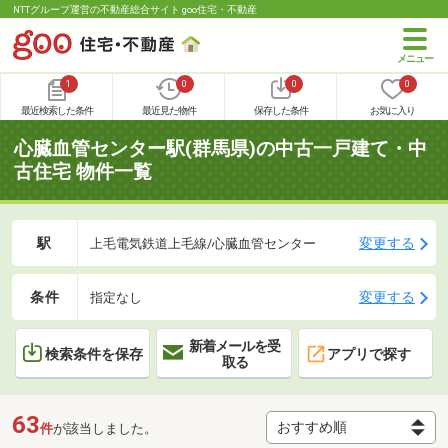
NTTグループ運営の不動産総合サイト goo住宅・不動産
1
0
0
0
最近検索した条件
最近見た物件
保存した条件
お気に入り
心臓血管センター駅(群馬県)の中古一戸建て・中
古住宅 物件一覧
駅
変更する
上毛電気鉄道上毛線/心臓血管センター
条件
変更する
指定なし
新着メールを受
検索条件を保存
アプリで探す
取る
63
件
が該当しました。