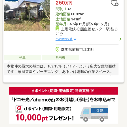
250
万円
間取り
4K
2
建物面積
80.32m
2
土地面積
341m
築年月
1975年12月(築50年9ヶ月)
上毛電鉄 心臓血管センター駅 徒歩
23分
その他の交通
群馬県前橋市江木町
平屋
所有権
本物件の最大の魅力は、103.15坪（341㎡）という広大な敷地面積
です！家庭菜園やガーデニング、あるいは趣味の作業スペースの
確保など、郊外ならではの開放感ある暮らしを実現できます♪建物
は1975年（昭和50年）築、間取りはシンプルな4Kの木造平屋建で
す。築年数は経過しておりますがその分、ご自身の好みに合わせ
たDIYやリノベーションのベース素材としていかがでしょうか？物
件は上毛電気鉄道心臓血管センター駅から徒歩23分（約1、
800m）、赤坂駅からは徒歩27分（約2、100m）の距離に位置して
います。駐車場も完備されているため、車社会の群馬県において
安心のポイントといえます♪