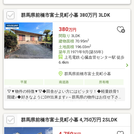
ターサービスがついており、住んでからの安心をずっとお届けし
ます！内覧時に、無料相談・お見積りも物件ごとに作成可能！！
群馬県前橋市富士見町小暮 380万円 3LDK
オウチ探しも、リフォームも一緒に相談できます！＼弊社には、
『きつね隊』・『ゴリラ隊』という無料かけつけサービスの仕組
みが、整っています♪／住んでからのお家トラブル、緊急対応も承
380
万円
っております♪お家のこと、すべて木ノ葉プランニングにお任せく
間取り
3LDK
ださい＾＾
2
建物面積
70.95m
2
土地面積
196.03m
築年月
1971年9月(築55年)
上毛電鉄 心臓血管センター駅 徒歩
6.4km
群馬県前橋市富士見町小暮
平屋
南道路
所有権
▽▼物件の特徴▼▽◆田舎がよい方にはピッタリ！◆軽量鉄骨1
階建♪◆好きなようにDIY出来ます♪～群馬県の物件はお任せ下さ
い！～全国店舗数NO.1！ネット未公開物件も店頭でご紹介。「お
家探し」「ご売却」は 地域密着型不動産 【伊勢崎市・桐生
市・太田市・高崎市・前橋市】に強い●(株)インキュービックハウ
群馬県前橋市富士見町小暮 4,750万円 2SLDK
スドゥ伊勢崎連取●
4,750