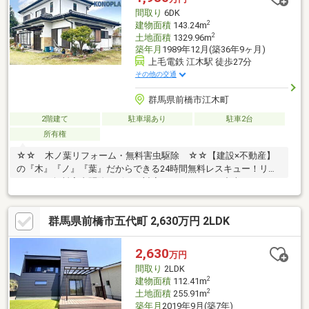
間取り
6DK
2
建物面積
143.24m
2
土地面積
1329.96m
築年月
1989年12月(築36年9ヶ月)
上毛電鉄 江木駅 徒歩27分
その他の交通
群馬県前橋市江木町
2階建て
駐車場あり
駐車2台
所有権
☆☆ 木ノ葉リフォーム・無料害虫駆除 ☆☆【建設×不動産】
の『木』『ノ』『葉』だからできる24時間無料レスキュー！リフ
ォーム・無料害虫駆除サビース対応しております！中古でもアフ
ターサービスがついており、住んでからの安心をずっとお届けし
ます！内覧時に、無料相談・お見積りも物件ごとに作成可能！！
群馬県前橋市五代町 2,630万円 2LDK
オウチ探しも、リフォームも一緒に相談できます！＼弊社には、
『きつね隊』・『ゴリラ隊』という無料かけつけサービスの仕組
みが、整っています♪／住んでからのお家トラブル、緊急対応も承
2,630
万円
っております♪お家のこと、すべて木ノ葉プランニングにお任せく
間取り
2LDK
ださい＾＾
2
建物面積
112.41m
2
土地面積
255.91m
築年月
2019年9月(築7年)