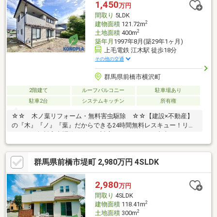
みが、整っています♪／住んでからのお家トラブル、緊急対応も承
1,450
万円
っております♪お家のこと、すべて木ノ葉プランニングにお任せく
間取り
5LDK
ださい＾＾
2
建物面積
121.72m
2
土地面積
400m
築年月
1997年8月(築29年1ヶ月)
上毛電鉄 江木駅 徒歩18分
その他の交通
群馬県前橋市横沢町
2階建て
ルーフバルコニー
駐車場あり
駐車2台
システムキッチン
所有権
☆☆ 木ノ葉リフォーム・無料害虫駆除 ☆☆【建設×不動産】
の『木』『ノ』『葉』だからできる24時間無料レスキュー！リフ
ォーム・無料害虫駆除サビース対応しております！中古でもアフ
ターサービスがついており、住んでからの安心をずっとお届けし
ます！内覧時に、無料相談・お見積りも物件ごとに作成可能！！
群馬県前橋市堤町 2,980万円 4SLDK
オウチ探しも、リフォームも一緒に相談できます！＼弊社には、
『きつね隊』・『ゴリラ隊』という無料かけつけサービスの仕組
みが、整っています♪／住んでからのお家トラブル、緊急対応も承
2,980
万円
っております♪お家のこと、すべて木ノ葉プランニングにお任せく
間取り
4SLDK
ださい＾＾
2
建物面積
118.41m
2
土地面積
300m