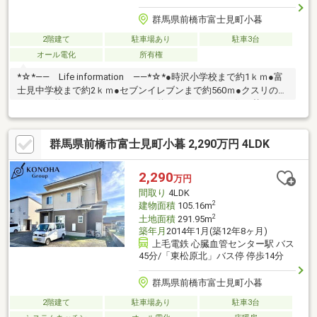
群馬県前橋市富士見町小暮
2階建て
駐車場あり
駐車3台
オール電化
所有権
*☆*―― Life information ――*☆*●時沢小学校まで約1ｋｍ●富
士見中学校まで約2ｋｍ●セブンイレブンまで約560ｍ●クスリのア
オキまで約560ｍ●フレッセイまで約2.4ｋｍローンや住み替えのご
相談などもお気軽にどうぞ♪
群馬県前橋市富士見町小暮 2,290万円 4LDK
2,290
万円
間取り
4LDK
2
建物面積
105.16m
2
土地面積
291.95m
築年月
2014年1月(築12年8ヶ月)
上毛電鉄 心臓血管センター駅 バス
45分/「東松原北」バス停 停歩14分
群馬県前橋市富士見町小暮
2階建て
駐車場あり
駐車3台