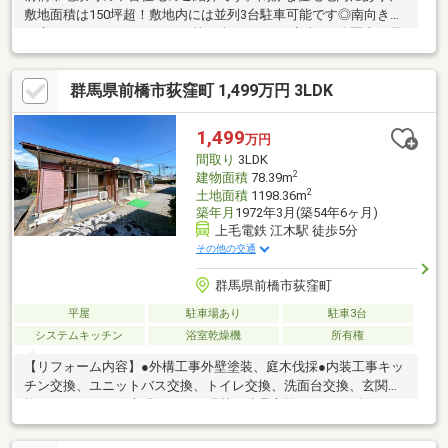
敷地面積は150坪超！敷地内には並列3台駐車可能です◎南向きの
お庭ではガーデニングやBBQ等も楽しめます♪◆車で5分圏内に周
辺商業施設あり買い物にかける移動時間が少なく、急な買い足し
にもすぐ対応できます。・ツルヤローズタウン店まで車で約5分・
群馬県前橋市荻窪町 1,499万円 3LDK
セブンイレブン前橋横沢町店まで車で約5分・ディスカウントドラ
ッグコスモス大胡店まで車で約2分◆交通の利便性◎通勤や通
学、休日のお出掛けも便利な立地です。・上武道路まで車で約2
1,499
万円
分・上毛電鉄「江木」駅まで徒歩約2分
間取り
3LDK
2
建物面積
78.39m
2
土地面積
1198.36m
築年月
1972年3月(築54年6ヶ月)
上毛電鉄 江木駅 徒歩5分
その他の交通
群馬県前橋市荻窪町
平屋
駐車場あり
駐車3台
システムキッチン
浴室乾燥機
所有権
【リフォーム内容】●外構工事外壁塗装、庭木伐採●内装工事キッ
チン交換、ユニットバス交換、トイレ交換、洗面台交換、玄関交
換、フローリング上張、クロス張替、建具交換、シューズボック
ス交換、インターホン・火災警報器設置、照明交換、クリーニン
グ、防蟻工事（施工後5年保証）【おすすめポイント】・雨漏り、