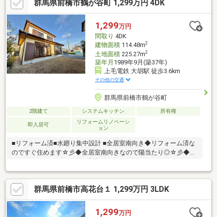
群馬県前橋市鶴が谷町 1,299万円 4DK
遣、契約社員の方等ローン実績多数ございます！お問い合わせは
青いバナーから♪ご見学予約は0120-302-082【通話無料】まで！
1,299
万円
間取り
4DK
2
建物面積
114.48m
2
土地面積
225.27m
築年月
1989年9月(築37年)
上毛電鉄 大胡駅 徒歩3.6km
その他の交通
群馬県前橋市鶴が谷町
2階建て
システムキッチン
所有権
リフォームリノベーシ
即入居可
ョン
■リフォーム済■水廻り集中設計 ■全居室南向き◆リフォーム済な
のですぐ住めます☆彡◆全居室南向きなので陽当たり◎☆彡◆水
回りがまとまっているので家事もしやすい(^^♪マイホーム探し
は、コアライブにご相談ください！■自己資金０円から住宅購入
できます!■他社様でご紹介されている物件も一緒にご提案できま
群馬県前橋市高花台１ 1,299万円 3LDK
す。■他社様や過去にローンお断りされた方。ローンに自信あり
ます。■平日のご見学希望大歓迎です。ご見学予約は0120-919-
727【通話料無料】までお気軽にお電話ください。スマートフォ
1,299
万円
ンの方は青いバナーより、お問い合わせいただけます。