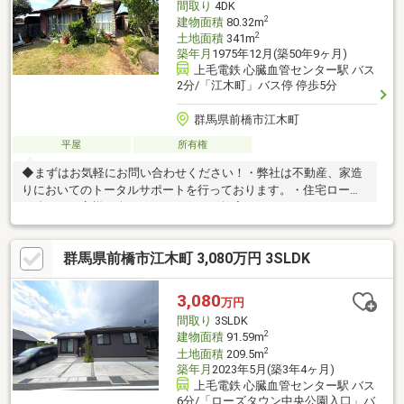
間取り
4DK
2
建物面積
80.32m
2
土地面積
341m
築年月
1975年12月(築50年9ヶ月)
上毛電鉄 心臓血管センター駅 バス
2分/「江木町」バス停 停歩5分
群馬県前橋市江木町
平屋
所有権
◆まずはお気軽にお問い合わせください！・弊社は不動産、家造
りにおいてのトータルサポートを行っております。・住宅ローン
に強く、お客様一人ひとりにあったご提案をさせていただきま
す。・スタッフ一同、誠心誠意ご対応させていただきます！◆経
験知識が豊富なスタッフが在籍！迅速な対応を心掛けておりま
群馬県前橋市江木町 3,080万円 3SLDK
す。・お問合せを受けてから即日ご対応をさせていただきま
す。・その他物件情報も多数ございます！お気軽にお問い合わせ
ください。
3,080
万円
間取り
3SLDK
2
建物面積
91.59m
2
土地面積
209.5m
築年月
2023年5月(築3年4ヶ月)
上毛電鉄 心臓血管センター駅 バス
6分/「ローズタウン中央公園入口」バ