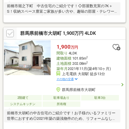
前橋市堀之下町 中古住宅のご紹介です！◇部屋数充実の7K＋
S！収納スペース豊富ご家族が多い方や、趣味の部屋・テレワー
クスペースが欲しい方にもおすすめの7K＋S。納戸付きで荷物も
すっきり片付きます。◇桂萱東小学校まで徒歩10分！通学も安心
♪お子様の毎日の通学に負担が少ない、小学校まで約800mの距
群馬県前橋市大胡町 1,900万円 4LDK
離。近隣にはコンビニやスーパーもあり、日々の買い物に便利で
す。◇広々敷地180坪超！駐車5台以上可能敷地面積は約186坪と
ゆとりのある広さ。お車を複数台お持ちのご家庭や、来客時にも
1,900
万円
安心の駐車スペースを確保できます◎◇上下水道引き込み済み！
間取り
4LDK
初期費用を抑えられます♪
2
建物面積
101.85m
2
土地面積
202.08m
築年月
2021年11月(築4年10ヶ月)
上毛電鉄 大胡駅 徒歩13分
その他の交通
群馬県前橋市大胡町
2階建て
駐車場あり
駐車3台
システムキッチン
所有権
前橋市大胡町の中古住宅のご紹介です！お子様のいるファミリー
世帯におすすめ◎2021年築の築浅物件のため、リフォームなしで
そのまま入居も可能です！・大胡東小学校まで徒歩約7分（約