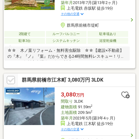
築年月
2013年7月(築13年2ヶ月)
上毛電鉄 赤坂駅 徒歩19分
その他の交通
群馬県前橋市堤町
2階建て
ルーフバルコニー
駐車場あり
駐車3台
システムキッチン
浴室乾燥機
☆☆ 木ノ葉リフォーム・無料害虫駆除 ☆☆【建設×不動産】
の『木』『ノ』『葉』だからできる24時間無料レスキュー！リフ
ォーム・無料害虫駆除サビース対応しております！中古でもアフ
ターサービスがついており、住んでからの安心をずっとお届けし
ます！内覧時に、無料相談・お見積りも物件ごとに作成可能！！
群馬県前橋市江木町 3,080万円 3LDK
オウチ探しも、リフォームも一緒に相談できます！＼弊社には、
『きつね隊』・『ゴリラ隊』という無料かけつけサービスの仕組
みが、整っています♪／住んでからのお家トラブル、緊急対応も承
3,080
万円
っております♪お家のこと、すべて木ノ葉プランニングにお任せく
間取り
3LDK
ださい＾＾
2
建物面積
91.59m
2
土地面積
209.5m
築年月
2023年5月(築3年4ヶ月)
上毛電鉄 江木駅 徒歩19分
その他の交通