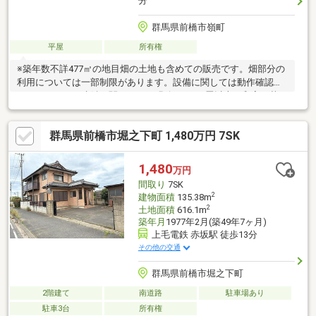
分
群馬県前橋市嶺町
平屋
所有権
※築年数不詳477㎡の地目畑の土地も含めての販売です。畑部分の
利用については一部制限があります。設備に関しては動作確認を
していないため稼働に関しては不明確です。8畳以上の和室で落ち
着ける空間を作りたい方、シックな雰囲気のお風呂で癒されたい
方、平家の広い玄関が好きな方にはおススメの物件となっており
群馬県前橋市堀之下町 1,480万円 7SK
ます。ぜひ一度お問い合わせください。
1,480
万円
間取り
7SK
2
建物面積
135.38m
2
土地面積
616.1m
築年月
1977年2月(築49年7ヶ月)
上毛電鉄 赤坂駅 徒歩13分
その他の交通
群馬県前橋市堀之下町
2階建て
南道路
駐車場あり
駐車3台
所有権