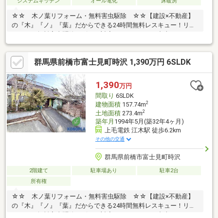
システムキッチン
オール電化
床暖房
☆☆ 木ノ葉リフォーム・無料害虫駆除 ☆☆【建設×不動産】
の『木』『ノ』『葉』だからできる24時間無料レスキュー！リフ
ォーム・無料害虫駆除サビース対応しております！中古でもアフ
ターサービスがついており、住んでからの安心をずっとお届けし
ます！内覧時に、無料相談・お見積りも物件ごとに作成可能！！
群馬県前橋市富士見町時沢 1,390万円 6SLDK
オウチ探しも、リフォームも一緒に相談できます！＼弊社には、
『きつね隊』・『ゴリラ隊』という無料かけつけサービスの仕組
みが、整っています♪／住んでからのお家トラブル、緊急対応も承
1,390
万円
っております♪お家のこと、すべて木ノ葉プランニングにお任せく
間取り
6SLDK
ださい＾＾
2
建物面積
157.74m
2
土地面積
273.4m
築年月
1994年5月(築32年4ヶ月)
上毛電鉄 江木駅 徒歩6.2km
その他の交通
群馬県前橋市富士見町時沢
2階建て
駐車場あり
駐車2台
所有権
☆☆ 木ノ葉リフォーム・無料害虫駆除 ☆☆【建設×不動産】
の『木』『ノ』『葉』だからできる24時間無料レスキュー！リフ
ォーム・無料害虫駆除サビース対応しております！中古でもアフ