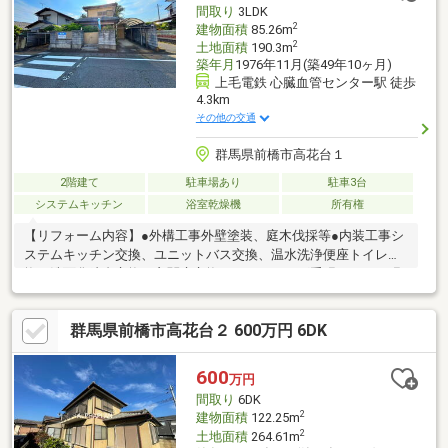
間取り
3LDK
2
建物面積
85.26m
2
土地面積
190.3m
築年月
1976年11月(築49年10ヶ月)
上毛電鉄 心臓血管センター駅 徒歩
4.3km
その他の交通
群馬県前橋市高花台１
2階建て
駐車場あり
駐車3台
システムキッチン
浴室乾燥機
所有権
【リフォーム内容】●外構工事外壁塗装、庭木伐採等●内装工事シ
ステムキッチン交換、ユニットバス交換、温水洗浄便座トイレ交
換、洗面化粧台交換、玄関扉交換、フローリング重張、クロス張
替、シューズボックス交換、建具交換、インターホン設置、火災
報知器設置、照明LED交換、クリーニング、防蟻工事等【おすす
群馬県前橋市高花台２ 600万円 6DK
めポイント】・シロアリ防除工事施工後5年間保証・雨漏り、構造
上主要な部分の欠陥や・腐食、給排水管の故障や漏水についてお
引渡しより２年間保証・新品の照明器具設置予定なので入居後に
600
万円
すぐに生活が始められます
間取り
6DK
2
建物面積
122.25m
2
土地面積
264.61m