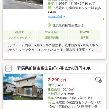
築年月
1976年11月(築49年10ヶ月)
上毛電鉄 心臓血管センター駅 徒歩
4.4km
その他の交通
群馬県前橋市高花台２
2階建て
駐車場あり
駐車2台
システムキッチン
浴室乾燥機
所有権
【リフォーム内容】●外構工事外壁塗装、庭木伐採等●内装工事シ
ステムキッチン交換、ユニットバス交換、温水洗浄便座トイレ交
換、洗面化粧台交換、玄関扉交換、フローリング重張、クロス張
替、シューズボックス交換、建具交換、インターホン設置、火災
報知器設置、照明LED交換、クリーニング、防蟻工事等【おすす
群馬県前橋市富士見町小暮 2,290万円 4DK
めポイント】・シロアリ防除工事施工後5年間保証。・新品の照明
器具設置予定なので入居後にすぐに生活が始められます。・雨漏
り、構造上主要な部分の欠陥や・腐食、給排水管の故障や漏水に
2,290
万円
ついてお引渡しより２年間保証。
間取り
4DK
2
建物面積
105.16m
2
土地面積
291.95m
築年月
2014年1月(築12年8ヶ月)
上毛電鉄 心臓血管センター駅 バス
45分/「東松原北」バス停 停歩14分