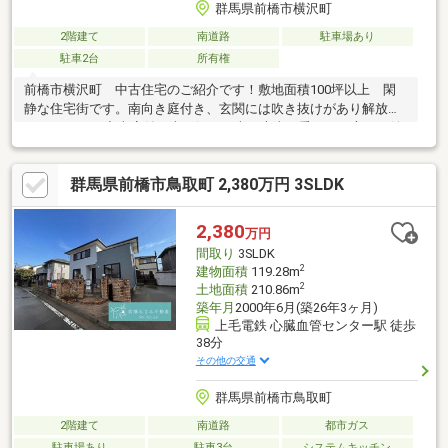
群馬県前橋市横沢町
2階建て
南道路
駐車場あり
駐車2台
所有権
前橋市横沢町 中古住宅のご紹介です！敷地面積100坪以上 閑
静な住宅街です。南向き庭付き、玄関には吹き抜けがあり解放感
があります♪♪◇車庫付き車が好き、車を大事に乗りたい方には嬉
しいですね☆◇車で15分圏内に運動公園、ゴルフ場趣味や運動な
どにもおすすめです。周辺施設・セブン-イレブン 前橋横沢町店
群馬県前橋市鳥取町 2,380万円 3SLDK
約1，900m・ベイシア前橋おおごモール 約2，500m・クスリの
アオキ横沢店 約2，400m□■当店物件情報をご覧いただきありが
とうございます■□お客様駐車場、キッズルーム完備。ご家族連れ
2,380
万円
でもお気軽にご来店ください。
間取り
3SLDK
2
建物面積
119.28m
2
土地面積
210.86m
築年月
2000年6月(築26年3ヶ月)
上毛電鉄 心臓血管センター駅 徒歩
38分
その他の交通
群馬県前橋市鳥取町
2階建て
南道路
都市ガス
駐車場あり
駐車3台
システムキッチン