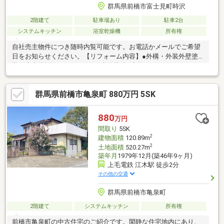
群馬県前橋市富士見町時沢
2階建て
駐車場あり
駐車2台
システムキッチン
浴室乾燥機
所有権
自社売主物件につき随時内覧可能です。お電話かメールでご希望
日をお知らせください。【リフォーム内容】●外構・外装外壁塗
装、庭木伐採●ライフライン下水道接続●水回りシステムキッチン
交換、ユニットバス交換、トイレ交換、洗面化粧台交換●内装玄
関扉交換、室内ドア交換、床材上張り、シューズボックス交換、
群馬県前橋市亀泉町 880万円 5SK
クロス張替え、畳表替え、障子・襖張替え●その他設備給湯器交
換、インターホン設置、火災警報器設置、照明器具交換【おすす
めポイント】・本物件は条件により住宅ローン減税が適用されま
880
万円
す。・シロアリ防除工事施工後5年間保証・お客様に合わせたロー
間取り
5SK
ンの組み方や金融機関をご提案
2
建物面積
120.89m
2
土地面積
520.27m
築年月
1979年12月(築46年9ヶ月)
上毛電鉄 江木駅 徒歩2分
その他の交通
群馬県前橋市亀泉町
2階建て
システムキッチン
所有権
前橋市亀泉町の中古住宅のご紹介です。閑静な住宅地内にあり、