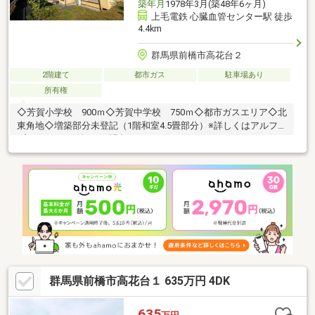
築年月
1978年3月(築48年6ヶ月)
上毛電鉄 心臓血管センター駅 徒歩
4.4km
群馬県前橋市高花台２
2階建て
都市ガス
駐車場あり
所有権
◇芳賀小学校 900ｍ◇芳賀中学校 750ｍ◇都市ガスエリア◇北
東角地◇増築部分未登記（1階和室4.5畳部分）※詳しくはアルファ
プランまでお気軽にお問合せください！
群馬県前橋市高花台１ 635万円 4DK
635