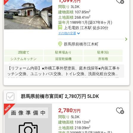
1,699
万円
間取り
3LDK
2
建物面積
107.85m
2
土地面積
268.41m
築年月
1989年1月(築37年8ヶ月)
上毛電鉄 江木駅 徒歩20分
その他の交通
群馬県前橋市江木町
2階建て
駐車場あり
駐車3台
システムキッチン
浴室乾燥機
所有権
【リフォーム内容】●外構工事外壁塗装、庭木伐採等●内装工事キ
ッチン交換、ユニットバス交換、トイレ交換、洗面化粧台交換、
玄関扉交換、フローリング上張り、クロス張替え、建具交換、照
明LED交換、クリーニング、防蟻工事等【おすすめポイント】・
本物件は条件により住宅ローン減税が適用されます。・雨漏り、
群馬県前橋市富田町 2,780万円 5LDK
構造上主要な部分の欠陥や・腐食、給排水管の故障や漏水につい
てお引渡しより２年間保証・シロアリ防除工事施工後5年間保証・
新品の照明器具設置予定なので入居後にすぐに生活が始められま
2,780
万円
す・お客様に合わせたローンの組み方や金融機関をご提案。住宅
間取り
5LDK
ローンが初めての方でもお気軽にご相談ください
2
建物面積
139.12m
2
土地面積
218.09m
築年月
2008年1月(築18年8ヶ月)