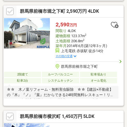
550m）・大胡中学校まで徒歩約13分（約1，000m）通学や送り迎
えにも安心の距離です！居室4部屋・全室6帖以上・全室収納完
群馬県前橋市堀之下町 2,590万円 4LDK
備・全室南向きお庭はフェンスで仕切られているため、お子様の
お庭遊びやペットの放し飼いにも安心です♪お買い物施設は車で5
分圏内に充実！ 日々のお買い物も負担になりません◎・ベイシア
2,590
万円
マート前橋おおご店まで車で約3分・フレッセイ大胡店まで車で約
間取り
4LDK
5分
2
建物面積
123.37m
2
土地面積
206.8m
築年月
2014年6月(築12年3ヶ月)
上毛電鉄 赤坂駅 徒歩14分
その他の交通
群馬県前橋市堀之下町
2階建て
ルーフバルコニー
駐車場あり
駐車2台
システムキッチン
オール電化
☆☆ 木ノ葉リフォーム・無料害虫駆除 ☆☆【建設×不動産】
の『木』『ノ』『葉』だからできる24時間無料レスキュー！リフ
ォーム・無料害虫駆除サビース対応しております！中古でもアフ
ターサービスがついており、住んでからの安心をずっとお届けし
ます！内覧時に、無料相談・お見積りも物件ごとに作成可能！！
群馬県前橋市横沢町 1,450万円 5LDK
オウチ探しも、リフォームも一緒に相談できます！＼弊社には、
『きつね隊』・『ゴリラ隊』という無料かけつけサービスの仕組