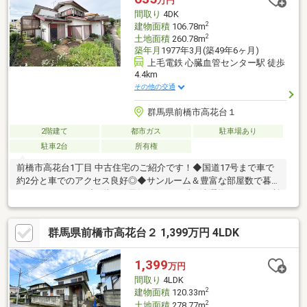
万円
間取り
4DK
2
建物面積
106.78m
2
土地面積
260.78m
築年月
1977年3月(築49年6ヶ月)
上毛電鉄 心臓血管センター駅 徒歩
4.4km
その他の交通
群馬県前橋市高花台１
2階建て
都市ガス
駐車場あり
駐車2台
所有権
前橋市高花台1丁目 中古住宅のご紹介です！◆国道17号まで車で
約2分と車でのアクセス良好◎◆サンルーム＆豊富な部屋数で暮
らしにゆとりを・中2階には天気を気にせずお洗濯物が干せる便利
なサンルームを完備！・1階には開放的な和室（8帖・6帖）、2階
の広々とした洋室や中2Fの独立した洋室など、家族それぞれのプ
群馬県前橋市高花台２ 1,399万円 4LDK
ライベート空間を確保しやすい間取りです。◆子育て世帯に嬉し
い！小・中学校まで徒歩10分圏内の好立地・前橋市立芳賀小学校
まで約550m（徒歩約7分）・芳賀中学校まで約450m（徒歩約6
1,399
万円
分）お子様の通学も安心の距離です。
間取り
4LDK
2
建物面積
120.33m
2
土地面積
278.77m