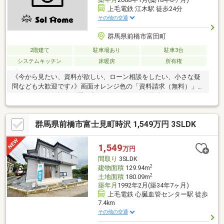
上毛電鉄 江木駅 徒歩24分
その他の交通
群馬県前橋市富田町
2階建て
駐車場あり
駐車3台
システムキッチン
床暖房
所有権
《今から見たい、資料が欲しい、ローン相談をしたい、小さな疑
問なども大歓迎です♪》画面オレンジ色の「資料請求（無料）」を
クリック！お気軽にお問い合わせください！☆物件おすすめ
POINT☆・オール電化住宅♪・収納スペースも多く、様々な用途に
お使いいただけます♪・スーパーが近いのでお買い物も楽々ですね
群馬県前橋市富士見町時沢 1,549万円 3SLDK
♪☆周辺ロケーション☆桂萱東小学校 約1550ｍ/徒
歩20分桂萱中学校 約4260ｍ/徒歩54分、自転車
18分とりせん ローズタウン店 約380ｍ/車1分〇未掲載物件な
1,549
万円
どさらに物件を見たい方は下記リンクよりソルホームHPへお越し
間取り
3SLDK
ください(^^♪
2
建物面積
129.94m
2
土地面積
180.09m
築年月
1992年2月(築34年7ヶ月)
上毛電鉄 心臓血管センター駅 徒歩
7.4km
その他の交通