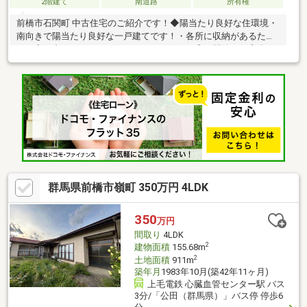
2階建て
南道路
所有権
前橋市石関町 中古住宅のご紹介です！◆陽当たり良好な住環境・
南向きで陽当たり良好な一戸建てです！・各所に収納があるた
め、家の中をすっきりと保つことができます◎・閑静な住宅街で
落ち着いた暮らしが叶います。・投資用物件としてもおすすめで
す♪◆交通アクセス良好！・上毛電気鉄道「赤坂駅」まで徒歩約8
分の好立地！・群馬県道3号まで車で約2分と、お車でのアクセス
もスムーズな立地です。◆周辺施設ご紹介・ローソン 前橋上泉町
南店：徒歩約9分（約700m）・ベイシア 前橋モール店：車で約3
分（約1，800m）・スギドラッグ 東片貝店：車で約5分（約1，
800m）
群馬県前橋市嶺町 350万円 4LDK
350
万円
間取り
4LDK
2
建物面積
155.68m
2
土地面積
911m
築年月
1983年10月(築42年11ヶ月)
上毛電鉄 心臓血管センター駅 バス
3分/「公田（群馬県）」バス停 停歩6