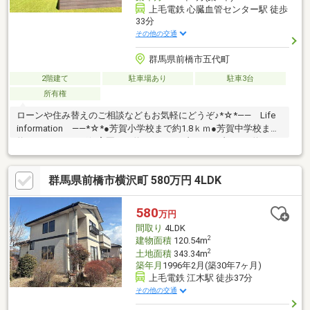
上毛電鉄 心臓血管センター駅 徒歩
33分
その他の交通
群馬県前橋市五代町
2階建て
駐車場あり
駐車3台
所有権
ローンや住み替えのご相談などもお気軽にどうぞ♪*☆*―― Life
information ――*☆*●芳賀小学校まで約1.8ｋｍ●芳賀中学校まで
約1.8ｋｍ●ふたば保育園まで約220ｍ●セブンイレブンまで約1.1ｋ
ｍ●ベイシアまで約3ｋｍ*☆*―― おすすめポイント ――*☆*・
スタイリッシュな外観の築浅物件！・愛車を雨風から守れるビル
群馬県前橋市横沢町 580万円 4LDK
トインガレージ◎・バルコニーからは前橋市内を一望できます♪・
夜にはキレイ夜景も楽しめる開放感のある眺望！・憧れのウッド
デッキにはサンルーフ付きで嬉しい☆・大容量の収納があり片付
580
万円
け便利！・1～2人向けのお洒落ハウス(^^)/
間取り
4LDK
2
建物面積
120.54m
2
土地面積
343.34m
築年月
1996年2月(築30年7ヶ月)
上毛電鉄 江木駅 徒歩37分
その他の交通