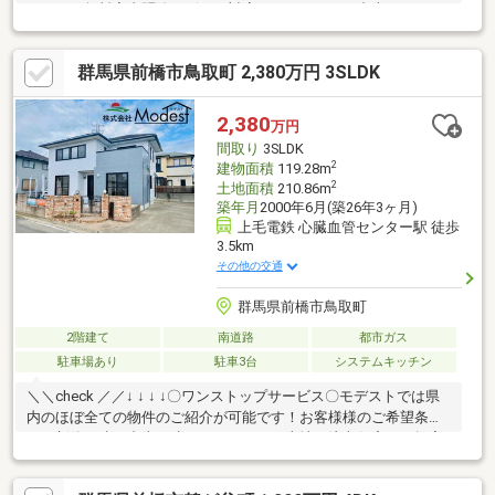
ォーム・無料害虫駆除サビース対応しております！中古でもアフ
ターサービスがついており、住んでからの安心をずっとお届けし
ます！内覧時に、無料相談・お見積りも物件ごとに作成可能！！
群馬県前橋市鳥取町 2,380万円 3SLDK
オウチ探しも、リフォームも一緒に相談できます！＼弊社には、
『きつね隊』・『ゴリラ隊』という無料かけつけサービスの仕組
みが、整っています♪／住んでからのお家トラブル、緊急対応も承
2,380
万円
っております♪お家のこと、すべて木ノ葉プランニングにお任せく
間取り
3SLDK
ださい＾＾
2
建物面積
119.28m
2
土地面積
210.86m
築年月
2000年6月(築26年3ヶ月)
上毛電鉄 心臓血管センター駅 徒歩
3.5km
その他の交通
群馬県前橋市鳥取町
2階建て
南道路
都市ガス
駐車場あり
駐車3台
システムキッチン
＼＼check ／／↓ ↓ ↓ ↓〇ワンストップサービス〇モデストでは県
内のほぼ全ての物件のご紹介が可能です！お客様様のご希望条件
から新築戸建・中古戸建・マンション・土地・注文住宅のご提案
が可能！〇ローン実績多数〇・他社で住宅ローンの融資を断られ
た・カードや車のローンがある・年収が少ない・勤続が短い・派