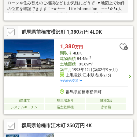
ローンや住み替えのご相談などもお気軽にどうぞ♪▼地図上で物件
の位置を確認できます！*☆*―― Life information ――*☆*●大
胡小学校まで約900ｍ●大胡中学校まで約1ｋｍ●大胡第二保育園ま
で約1.8ｋｍ●ベイシアまで約330ｍ●セブンイレブンまで約450ｍ●
マツモトキヨシまで約350ｍ*☆*―― おすすめＰＯＩＮＴ
群馬県前橋市横沢町 1,380万円 4LDK
――*☆*〇急勾配屋根のお洒落な外観♪〇1階シャッター付き物置
あり(^^)/〇サンルーム付きでお洗濯に便利！※登記簿上は2階建て
になっていますが、1階部分はシャッター付きの物置になっていま
1,380
万円
す。※公共下水エリアですが、現在は浄化槽で対応しています。
間取り
4LDK
2
建物面積
84.45m
2
土地面積
135.69m
築年月
1993年12月(築32年9ヶ月)
上毛電鉄 江木駅 徒歩21分
その他の交通
群馬県前橋市横沢町
2階建て
駐車場あり
駐車2台
システムキッチン
浴室乾燥機
所有権
群馬県前橋市江木町 250万円 4K