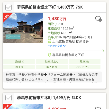
群馬県前橋市堀之下町 1,480万円 7SK
1,480
万円
間取り
7SK
2
建物面積
135.38m
2
土地面積
616.1m
築年月
1977年2月(築49年7ヶ月)
上毛電鉄 赤坂駅 徒歩13分
その他の交通
群馬県前橋市堀之下町
2階建て
駐車場あり
駐車3台
所有権
即入居可
バリアフリー
桂萱東小学校／桂萱中学校◆リフォーム箇所◆・【前橋みなみ不
動産に問い合わせるメリット】・女性目線・男性目線どちらもの
意見を反映しやすい・担当者が転勤や転職で変わってしまう心配
なし◎・少数精鋭だから個人情報が多くの人に知られる心配なし
◎・私たちはお客様への無理な営業活動を嫌います。（期待以上
群馬県前橋市江木町 1,699万円 3LDK
のサービスを提供できるようには心掛けております！）