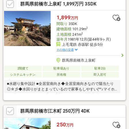
群馬県前橋市上泉町 1,899万円 3SDK
構造上主要な部分の欠陥や腐食、給排水管の故障や漏水について
お引渡しより２年間保証【周辺施設】・桂萱東小学校1900ｍ（徒
歩24分）・桂萱小学校中学校3100ｍ（徒歩38分）・ツルヤローズ
1,899
万円
タウン店1900ｍ（車5分）・セブンイレブン前橋堤町店2500ｍ
間取り
3SDK
（車5分）
2
建物面積
101.29m
2
土地面積
241m
築年月
1981年12月(築44年9ヶ月)
上毛電鉄 赤坂駅 徒歩5分
その他の交通
群馬県前橋市上泉町
2階建て
駐車場あり
駐車2台
システムキッチン
所有権
即入居可
■水廻り集中設計 ■全居室南向き◆全居室南向きなので陽当たり
◎☆彡◆水回りがまとまっているので家事もしやすい(^^♪マイホ
ーム探しは、コアライブにご相談ください！■自己資金０円から
住宅購入できます!■他社様でご紹介されている物件も一緒にご提
案できます。■他社様や過去にローンお断りされた方。ローンに
群馬県前橋市江木町 250万円 4DK
自信あります。■平日のご見学希望大歓迎です。ご見学予約は
0120-919-727【通話料無料】までお気軽にお電話ください。スマ
ートフォンの方は青いバナーより、お問い合わせいただけます。
250
万円