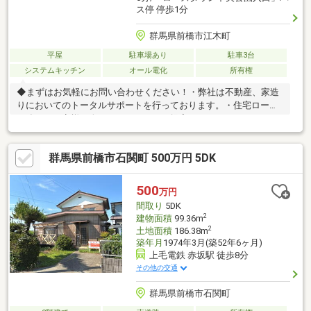
ス停 停歩1分
群馬県前橋市江木町
平屋
駐車場あり
駐車3台
システムキッチン
オール電化
所有権
◆まずはお気軽にお問い合わせください！・弊社は不動産、家造
りにおいてのトータルサポートを行っております。・住宅ローン
に強く、お客様一人ひとりにあったご提案をさせていただきま
す。・スタッフ一同、誠心誠意ご対応させていただきます！◆経
験知識が豊富なスタッフが在籍！迅速な対応を心掛けておりま
群馬県前橋市石関町 500万円 5DK
す。・お問合せを受けてから即日ご対応をさせていただきま
す。・その他物件情報も多数ございます！お気軽にお問い合わせ
ください。
500
万円
間取り
5DK
2
建物面積
99.36m
2
土地面積
186.38m
築年月
1974年3月(築52年6ヶ月)
上毛電鉄 赤坂駅 徒歩8分
その他の交通
群馬県前橋市石関町