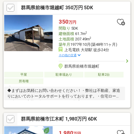
群馬県前橋市堀越町 350万円 5DK
350
万円
間取り
5DK
2
建物面積
61.7m
2
土地面積
207.49m
築年月
1977年10月(築48年11ヶ月)
上毛電鉄 大胡駅 徒歩24分
その他の交通
群馬県前橋市堀越町
平屋
駐車場あり
駐車2台
所有権
◆まずはお気軽にお問い合わせください！・弊社は不動産、家造
りにおいてのトータルサポートを行っております。・住宅ローン
に強く、お客様一人ひとりにあったご提案をさせていただきま
す。・スタッフ一同、誠心誠意ご対応させていただきます！◆経
験知識が豊富なスタッフが在籍！迅速な対応を心掛けておりま
群馬県前橋市江木町 1,980万円 6DK
す。・お問合せを受けてから即日ご対応をさせていただきま
す。・その他物件情報も多数ございます！お気軽にお問い合わせ
ください。
1,980
万円