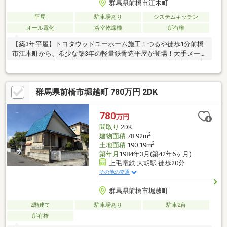
群馬県前橋市江木町
平屋
駐車場あり
システムキッチン
オール電化
浴室乾燥機
所有権
【築3年平屋】トヨタウッドユーホーム施工！つるや徒歩1分前橋
市江木町から、希少な築3年の軽量鉄骨造平屋が登場！大手メーカ
ー施工による安心の構造と、階段のないスムーズな生活動線が魅
力の美邸です。最大の特長は、圧倒的な利便性。人気スーパー＊
＊「つるや」まで徒歩1分という距離は、あらゆる世代に「タイ
群馬県前橋市堀越町 780万円 2DK
パ」のメリットをもたらします。さらに上武道路へのアクセスも
良く＊＊、通勤やレジャーも快適な好立地です。敷地約63坪に
は、並列2台＋1台の計3台分の駐車場を確保。内外装ともに状態
780
万円
良好な一軒を、ぜひ現地でご体感ください。※居住中ですので敷
間取り
2DK
地内の立ち入りはお控えください。
2
建物面積
78.92m
2
土地面積
190.19m
築年月
1984年3月(築42年6ヶ月)
上毛電鉄 大胡駅 徒歩20分
その他の交通
群馬県前橋市堀越町
2階建て
駐車場あり
駐車2台
所有権