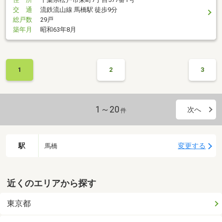
交 通
流鉄流山線 馬橋駅 徒歩9分
総戸数
29戸
築年月
昭和63年8月
1
2
3
1～20
次へ
件
駅
変更する
馬橋
近くのエリアから探す
東京都