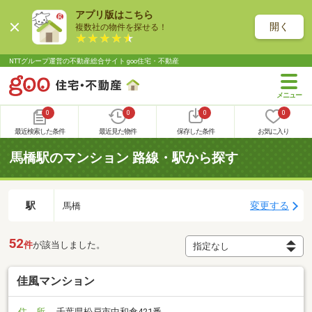
アプリ版はこちら
開く
複数社の物件を探せる！
NTTグループ運営の不動産総合サイト goo住宅・不動産
0
0
0
0
最近検索した条件
最近見た物件
保存した条件
お気に入り
馬橋駅のマンション 路線・駅から探す
駅
変更する
馬橋
52
件
が該当しました。
佳風マンション
住 所
千葉県松戸市中和倉421番