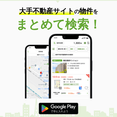
大手不動産サイト
物件
の
を
まとめて検索！