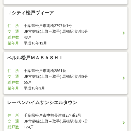
Ｊシティ松戸ヴィーア
住 所
千葉県松戸市馬橋2797番1号
交 通
JR常磐線(上野～取手) 馬橋駅 徒歩5分
総戸数
43戸
築年月
平成16年12月
ペルル松戸ＭＡＢＡＳＨＩ
住 所
千葉県松戸市馬橋2861番
交 通
JR常磐線(上野～取手) 馬橋駅 徒歩8分
総戸数
55戸
築年月
平成18年3月
レーベンハイムサンシエルタウン
住 所
千葉県松戸市中根長津町274番2号
交 通
JR常磐線(上野～取手) 馬橋駅 徒歩7分
総戸数
124戸