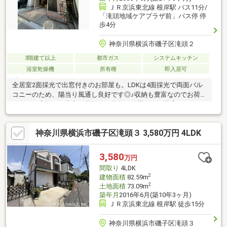
ＪＲ京浜東北線 根岸駅 バス11分/
「滝頭地域ケアプラザ前」バス停 停
歩4分
神奈川県横浜市磯子区滝頭２
3階建て以上
都市ガス
システムキッチン
浴室乾燥機
所有権
即入居可
全居室2面採光で出窓付きのお部屋も。LDKは4面採光で両面バル
コニーのため、陽当り風通し良好です◎♪収納も豊富なのでお荷物
が多いご家族でも安心。周辺には学校や公園もあり子育がしやす
い環境となっており、徒歩圏内にコンビニやスーパー等も多数あ
るため住環境も充実しております！
神奈川県横浜市磯子区滝頭３ 3,580万円 4LDK
3,580
万円
間取り
4LDK
2
建物面積
82.59m
2
土地面積
73.09m
築年月
2016年6月(築10年3ヶ月)
ＪＲ京浜東北線 根岸駅 徒歩15分
神奈川県横浜市磯子区滝頭３