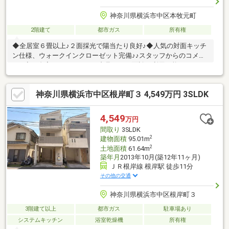
神奈川県横浜市中区本牧元町
2階建て
都市ガス
所有権
◆全居室６畳以上♪２面採光で陽当たり良好♪◆人気の対面キッチ
ン仕様、ウォークインクローゼット完備♪♪スタッフからのコメン
ト♪ ◇ご自宅にいたままWEB内見、WEB面談が利用可能です。お
気軽にお問い合わせください。◇「横浜・川崎」の最新物件はも
ちろん、「住宅ローンにも強い会社」です。◇「桜木町駅１分」
神奈川県横浜市中区根岸町３ 4,549万円 3SLDK
に店舗がございますので、お気軽にご来店下さい。◇お車でご来
社の際は、無料駐車券サービスがご利用できます。◇現地見学を
ご希望のお客様は、ご指定の場所へのお迎えも対応します。
4,549
万円
間取り
3SLDK
2
建物面積
95.01m
2
土地面積
61.64m
築年月
2013年10月(築12年11ヶ月)
ＪＲ根岸線 根岸駅 徒歩11分
その他の交通
神奈川県横浜市中区根岸町３
3階建て以上
都市ガス
駐車場あり
システムキッチン
浴室乾燥機
所有権