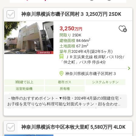
神奈川県横浜市磯子区岡村３ 3,250万円 2SDK
3,250
万円
間取り
2SDK
2
建物面積
84.66m
2
土地面積
67.2m
築年月
2024年4月(築2年5ヶ月)
ＪＲ京浜東北線 根岸駅 バス13分/
「仲之町」バス停 停歩4分
神奈川県横浜市磯子区岡村３
3階建て以上
都市ガス
システムキッチン
浴室乾燥機
所有権
－物件のおすすめポイント－▼特徴・2024年4月築の3階建住宅・
お子様を見守りながら料理可能な対面式キッチン・顔を合わせる
機会が自然と増えるリビング階段・全居室・洗面室などに収納を
配置・収納・バルコニー付のサービススペース有・駐車1台可能
(車種による)▼設備・食洗機・浴室乾燥機・1・3階にトイレ有・
神奈川県横浜市中区本牧大里町 5,580万円 4LDK
宅配ボックス付ポスト▼周辺環境・岡村小学校 徒歩11分(約
870m)・岡村中学校 徒歩5分(約400m)・岡村三丁目公園 徒歩3分