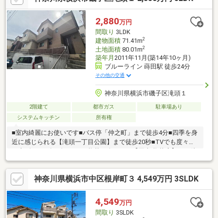
です
2,880
万円
間取り
3LDK
2
建物面積
71.41m
2
土地面積
80.01m
築年月
2011年11月(築14年10ヶ月)
ブルーライン 蒔田駅 徒歩24分
その他の交通
神奈川県横浜市磯子区滝頭１
2階建て
都市ガス
駐車場あり
システムキッチン
所有権
■室内綺麗にお使いです■バス停「仲之町」まで徒歩4分■四季を身
近に感じられる【滝頭一丁目公園】まで徒歩20秒■TVでも度々取
り上げられる揚げたてのお惣菜が楽しめる【岡本 惣菜店】まで徒
歩4分■【ファミリーマート 磯子岡村一丁目店】まで徒歩4分
■【FUJI 根岸橋店】まで徒歩7分■【クリエイトS・D磯子滝頭店】
神奈川県横浜市中区根岸町３ 4,549万円 3SLDK
まで徒歩10分■【横浜市立脳卒中・神経脊椎センター】まで徒歩5
分■カースペース1台分あり（車種による）■横浜市立滝頭小学校
まで徒歩6分■横浜市立岡村中学校まで徒歩8分■小学校まで近く新
4,549
万円
1年生でも安心の距離ですね
間取り
3SLDK