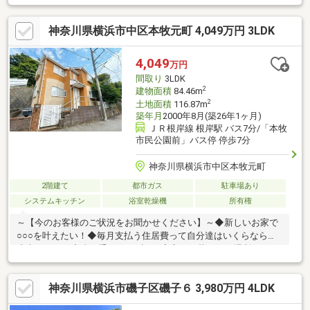
ン車庫付き♪◆前面道路広々9.1ｍにつき開放感満載・通風良好♪◆
広々ＬＤＫ15.25帖、日当たり良好・開放感有♪◆寝室7帖ウォーク
神奈川県横浜市中区本牧元町 4,049万円 3LDK
インクローゼット付◆納戸5帖有り、全居室収納付き・収納豊富
♪◆ビルトイン車庫付・脇には収納倉庫有り♪◆築浅物件につき最
新設備で綺麗な建物です♪
4,049
万円
間取り
3LDK
2
建物面積
84.46m
2
土地面積
116.87m
築年月
2000年8月(築26年1ヶ月)
ＪＲ根岸線 根岸駅 バス7分/「本牧
市民公園前」バス停 停歩7分
神奈川県横浜市中区本牧元町
2階建て
都市ガス
駐車場あり
システムキッチン
浴室乾燥機
所有権
～【今のお客様のご状況をお聞かせください】～◆新しいお家で
○○○を叶えたい！◆毎月支払う住居費って自分達はいくらなら大
丈夫かな。。◆歳を重ねてもずっと安心して暮らせる場所がい
い！◆購入はしたいけど、手続きとか税金とか色々心配。。
神奈川県横浜市磯子区磯子６ 3,980万円 4LDK