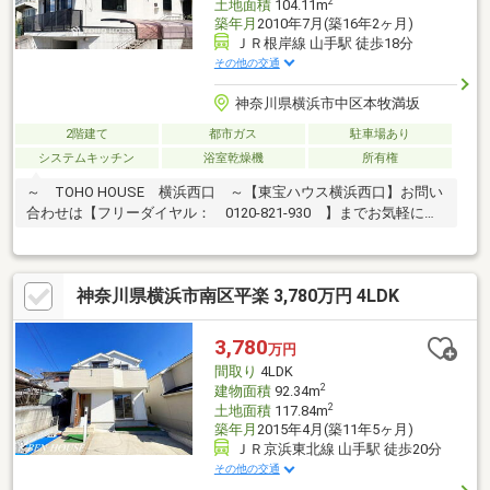
2
土地面積
104.11m
築年月
2010年7月(築16年2ヶ月)
ＪＲ根岸線 山手駅 徒歩18分
その他の交通
神奈川県横浜市中区本牧満坂
2階建て
都市ガス
駐車場あり
システムキッチン
浴室乾燥機
所有権
～ TOHO HOUSE 横浜西口 ～【東宝ハウス横浜西口】お問い
合わせは【フリーダイヤル： 0120-821-930 】までお気軽にど
うぞ♪
神奈川県横浜市南区平楽 3,780万円 4LDK
3,780
万円
間取り
4LDK
2
建物面積
92.34m
2
土地面積
117.84m
築年月
2015年4月(築11年5ヶ月)
ＪＲ京浜東北線 山手駅 徒歩20分
その他の交通