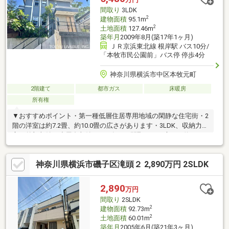
間取り
3LDK
2
建物面積
95.1m
2
土地面積
127.46m
築年月
2009年8月(築17年1ヶ月)
ＪＲ京浜東北線 根岸駅 バス10分/
「本牧市民公園前」バス停 停歩4分
神奈川県横浜市中区本牧元町
2階建て
都市ガス
床暖房
所有権
▼おすすめポイント・第一種低層住居専用地域の閑静な住宅街・2
階の洋室は約7.2畳、約10.0畳の広さがあります・3LDK、収納力豊
富（外部収納・小屋裏収納・WIC有）な間取り・お庭には約22.7
㎡の広々としたウッドデッキがございます・前面道路はインター
ロッキング舗装・リビングダイニングの一部にガス式床暖房有・
神奈川県横浜市磯子区滝頭２ 2,890万円 2SLDK
エネファーム有▼建物リフォーム履歴有（2025年11月実施）・外
壁塗装工事・屋根重ね葺工事・太陽光発電パネル・蓄電池機器設
置
2,890
万円
間取り
2SLDK
2
建物面積
92.73m
2
土地面積
60.01m
築年月
2005年6月(築21年3ヶ月)