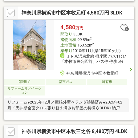
壁修繕・屋根修繕◆2018年5月 システムキッチン交換◆2019年4
月 浴室交換・洗面化粧台交換◆2021年5月 外壁塗装
神奈川県横浜市中区本牧元町 4,580万円 3LDK
4,580
万円
間取り
3LDK
2
建物面積
99.89m
2
土地面積
160.52m
築年月
2010年11月(築15年10ヶ月)
ＪＲ京浜東北線 根岸駅 バス11分/
「本牧市民公園前」バス停 停歩5分
神奈川県横浜市中区本牧元町
2階建て
都市ガス
所有権
リフォームリノベーシ
ョン
リフォーム●2025年12月／屋根外壁ベランダ塗装済み●2026年02
月／天井壁全面クロス張り替え済みお部屋の特徴◇3LDK+納戸
（約2.1帖）※4ＬＤＫに変更可能※費用は買主様負担となります。
◇2024年7月防蟻工事完了◇2階全室二重窓設置（洋室約7.1帖、
2023年9月頃完了、洋室約10.4帖2011年2月頃完了）◇キッチンパ
神奈川県横浜市中区本牧三之谷 8,480万円 4LDK
ントリー有◇全居室に収納有◇対面式カウンターキッチンを採用
◇南道路（南東・南西含む）◎浄水器有りカートリッジ式◎床暖