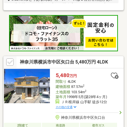
ます◆角地につき陽当たり良好、開放感がある住まいです◆ゆと
りある敷地（約９２坪）お土地としてもご検討頂けます◆南面に
はゆったりとしたお庭スペースが広がります◆全室南向きの明る
い住まいです◆２階の１０帖にお部屋は主寝室におすすめ◆収納
スペースもたっぷりご用意されています
神奈川県横浜市中区矢口台 5,480万円 4LDK
5,480
万円
間取り
4LDK
2
建物面積
87.57m
2
土地面積
103.54m
築年月
1998年5月(築28年4ヶ月)
ＪＲ根岸線 山手駅 徒歩12分
その他の交通
神奈川県横浜市中区矢口台
2階建て
南道路
都市ガス