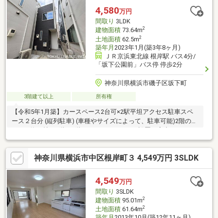
4,580
万円
間取り
3LDK
2
建物面積
73.64m
2
土地面積
62.5m
築年月
2023年1月(築3年8ヶ月)
ＪＲ京浜東北線 根岸駅 バス4分/
「坂下公園前」バス停 停歩2分
神奈川県横浜市磯子区坂下町
3階建て以上
所有権
【令和5年1月築】カースペース2台可×2駅平坦アクセス駐車スペ
ース２台分 (縦列駐車) (車種やサイズによって、駐車可能)2階の
LDKは約11帖。1階と3階それぞれにトイレが設置。室内ハウスク
リーニング実施済み。
神奈川県横浜市中区根岸町３ 4,549万円 3SLDK
4,549
万円
間取り
3SLDK
2
建物面積
95.01m
2
土地面積
61.64m
築年月
2013年10月(築12年11ヶ月)