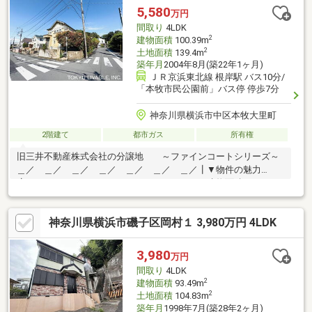
(約230m)■ ご希望の住まい探しをお手伝いします
5,580
万円
━━━━━・・・物件の詳細・ご相談はお気軽にお問い合わせく
間取り
4LDK
ださい。
2
建物面積
100.39m
2
土地面積
139.4m
築年月
2004年8月(築22年1ヶ月)
ＪＲ京浜東北線 根岸駅 バス10分/
「本牧市民公園前」バス停 停歩7分
神奈川県横浜市中区本牧大里町
2階建て
都市ガス
所有権
旧三井不動産株式会社の分譲地 ～ファインコートシリーズ～
＿／ ＿／ ＿／ ＿／ ＿／ ＿／ ＿／┃▼物件の魅力
┗━━━━━━━━━━━━━━━━━━━・建物面積100.39m2
の４LDKの間取り・カースぺ―スあり・幅員約6mの前面道路・約
15畳のリビングダイニング・床暖房あり・南向きにワイドなLDK
神奈川県横浜市磯子区岡村１ 3,980万円 4LDK
リフォーム履歴あり 2024年3月実施・屋根全体を張替え、防水
工事実施済み
3,980
万円
間取り
4LDK
2
建物面積
93.49m
2
土地面積
104.83m
築年月
1998年7月(築28年2ヶ月)