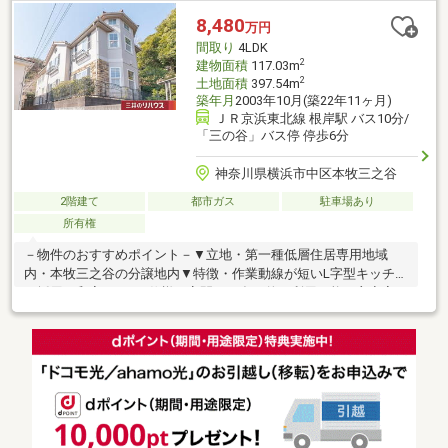
房有り（リビング部分）◎太陽光ソーラーパネル付◎ホームセキ
8,480
万円
ュリティ設備付（※利用の再契約が必要です。）◎西武建設施工
間取り
4LDK
2
建物面積
117.03m
2
土地面積
397.54m
築年月
2003年10月(築22年11ヶ月)
ＪＲ京浜東北線 根岸駅 バス10分/
「三の谷」バス停 停歩6分
神奈川県横浜市中区本牧三之谷
2階建て
都市ガス
駐車場あり
所有権
－物件のおすすめポイント－▼立地・第一種低層住居専用地域
内・本牧三之谷の分譲地内▼特徴・作業動線が短いL字型キッチン
を採用・和室は2ドア仕様で客間など多目的に利用可能・主寝室は
約9.6帖の広さ・多用途に活用可能なロフト付・浴室は1616サイ
ズ・各階にトイレを配置・和室・各洋室に収納スペース有・駐車
スペース有(車種による)▼周辺環境・オーケー本牧店 徒歩10分(約
740m)・新本牧公園 徒歩7分(約540m)・横浜間門郵便局 徒歩8分
(約600m)■ ご希望の住まい探しをお手伝いします
━━━━━・・・物件の詳細・ご相談はお気軽にお問い合わせく
ださい。