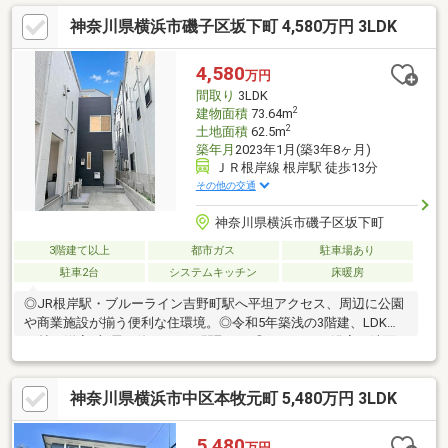
用されています！
神奈川県横浜市磯子区坂下町 4,580万円 3LDK
4,580
万円
間取り
3LDK
2
建物面積
73.64m
2
土地面積
62.5m
築年月
2023年1月(築3年8ヶ月)
ＪＲ根岸線 根岸駅 徒歩13分
その他の交通
神奈川県横浜市磯子区坂下町
3階建て以上
都市ガス
駐車場あり
駐車2台
システムキッチン
床暖房
◎JR根岸駅・ブルーライン吉野町駅へ平坦アクセス、周辺に公園
や商業施設が揃う便利な住環境。◎令和5年築浅の3階建、LDK約
11帖・洋室3部屋で使いやすい間取り。◎キッチン・浴室・洗面
など水回りが綺麗で、即入居可能の気持ちよさが魅力。◎駐車ス
ペース2台分（車種による）で、車中心の生活にも対応。◎坂下公
神奈川県横浜市中区本牧元町 5,480万円 3LDK
園徒歩2分、買物・通勤・子育てがスムーズに叶うロケーションで
す。◎エアコン3台設置済み、リビングに床暖房あり
5,480
万円