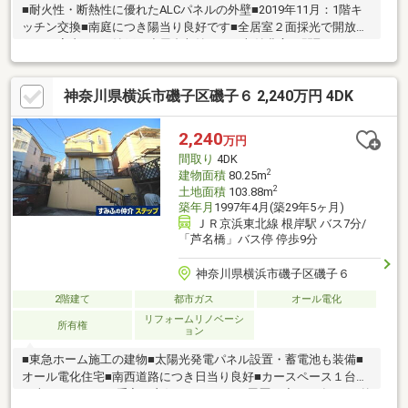
■耐火性・断熱性に優れたALCパネルの外壁■2019年11月：1階キ
ッチン交換■南庭につき陽当り良好です■全居室２面採光で開放感
のある室内です■納戸や小屋裏収納があり収納豊富な間取り■キッ
チン・浴室・トイレなどの水回りに換気がしやすい窓付き■トイ
レ2ヶ所■来客者を確認できるTVモニター付インターホン■駐車ス
神奈川県横浜市磯子区磯子６ 2,240万円 4DK
ペース（1台分）■周辺は戸建中心の街並みが広がっており閑静な
住宅街です■小中学校が徒歩10分圏内、公園も近く子育て世代に
も暮らしやすい住環境です※容積率は前面道路幅員による制限数
2,240
万円
値です
間取り
4DK
2
建物面積
80.25m
2
土地面積
103.88m
築年月
1997年4月(築29年5ヶ月)
ＪＲ京浜東北線 根岸駅 バス7分/
「芦名橋」バス停 停歩9分
神奈川県横浜市磯子区磯子６
2階建て
都市ガス
オール電化
リフォームリノベーシ
所有権
ョン
■東急ホーム施工の建物■太陽光発電パネル設置・蓄電池も装備■
オール電化住宅■南西道路につき日当り良好■カースペース１台分
（車種による）お手入れ良好（リフォーム履歴）◆2020年10月 外