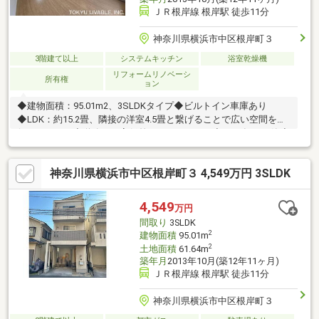
ＪＲ根岸線 根岸駅 徒歩11分
神奈川県横浜市中区根岸町３
3階建て以上
システムキッチン
浴室乾燥機
リフォームリノベーシ
所有権
ョン
◆建物面積：95.01m2、3SLDKタイプ◆ビルトイン車庫あり
◆LDK：約15.2畳、隣接の洋室4.5畳と繋げることで広い空間を確
保できます。◆道路との高低差はありません。◆2013年10月築◆
土地面積：61.64m2（約18.6坪）◆現地周辺は住宅街につき、住
環境良好です。◆2026年6月 内外装リフォーム完了・外壁塗
神奈川県横浜市中区根岸町３ 4,549万円 3SLDK
装・屋根塗装・キッチンコンロ交換・洗面台交換・トイレ交換・
全居室クロス貼り換え・フロアタイル貼り換え・クッションフロ
ア貼り換え・給湯器交換・シロアリ点検・建具交換（一部）・ハ
4,549
万円
ウスクリーニング
間取り
3SLDK
2
建物面積
95.01m
2
土地面積
61.64m
築年月
2013年10月(築12年11ヶ月)
ＪＲ根岸線 根岸駅 徒歩11分
神奈川県横浜市中区根岸町３