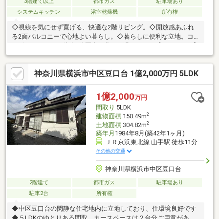
3階建て以上
都市ガス
駐車場あり
システムキッチン
浴室乾燥機
所有権
◇視線を気にせず寛げる、快適な2階リビング。◇開放感あふれ
る2面バルコニーで心地よい暮らし。◇暮らしに便利な立地。コ
ンビニ・スーパー徒歩8分圏内。豊かに過ごすには【インテリア】
家具や家電と【エクステリア】カーポートや楽しめる庭、この充
実度で変わってきます。これらを一括で購入でき、その代金を住
神奈川県横浜市中区豆口台 1億2,000万円 5LDK
宅ローンに組み込むことが可能なサービス、それがやどかリッチ
です。※東京MXテレビ「カンニング竹山のイチバン研究所」２０
２３年７月１日放送
1億2,000
万円
間取り
5LDK
2
建物面積
150.49m
2
土地面積
304.82m
築年月
1984年8月(築42年1ヶ月)
ＪＲ京浜東北線 山手駅 徒歩11分
その他の交通
神奈川県横浜市中区豆口台
2階建て
都市ガス
駐車場あり
駐車2台
所有権
◆中区豆口台の閑静な住宅地内に立地しており、住環境良好です
◆５LDKのゆとりある間取。カースペースは２台分ご用意があり