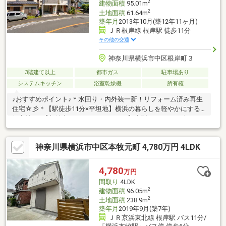
2
建物面積
95.01m
2
土地面積
61.64m
築年月
2013年10月(築12年11ヶ月)
ＪＲ根岸線 根岸駅 徒歩11分
その他の交通
神奈川県横浜市中区根岸町３
3階建て以上
都市ガス
駐車場あり
システムキッチン
浴室乾燥機
所有権
♪おすすめポイント♪＊水回り・内外装一新！リフォーム済み再生
住宅☆彡＊【駅徒歩11分×平坦地】横浜の暮らしを軽やかにする
好立地♪＊【収納力にこだわった3SLDK】大型WIC＆サービスルー
ム完備♪＊【2年間の安心保証付】充実したアフターケア☆彡◆◇
物件探し・資金計画でお悩みの方へ◇◆横浜市の不動産なら当社
神奈川県横浜市中区本牧元町 4,780万円 4LDK
ＫＩＺＵＮＡまでお問い合わせ下さい。ＳＵＵＭＯや他サイトに
は公開していない未公開物件や販売予定物件も多数ご紹介中！資
金計画にお悩みの方にはファイナンシャルプランナーによる無料
4,780
万円
相談会を承ります。物件ご購入後もＦＰによる生涯無料相談付き
間取り
4LDK
で家計のアフターフォローもお任せください！
2
建物面積
96.05m
2
土地面積
238.9m
築年月
2019年9月(築7年)
ＪＲ京浜東北線 根岸駅 バス11分/