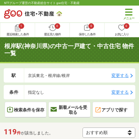
NTTグループ運営の不動産総合サイト goo住宅・不動産
1
0
0
0
最近検索した条件
最近見た物件
保存した条件
お気に入り
根岸駅(神奈川県)の中古一戸建て・中古住宅 物件
一覧
駅
変更する
京浜東北・根岸線/根岸
条件
変更する
指定なし
新着メールを受
検索条件を保存
アプリで探す
取る
119
件
が該当しました。