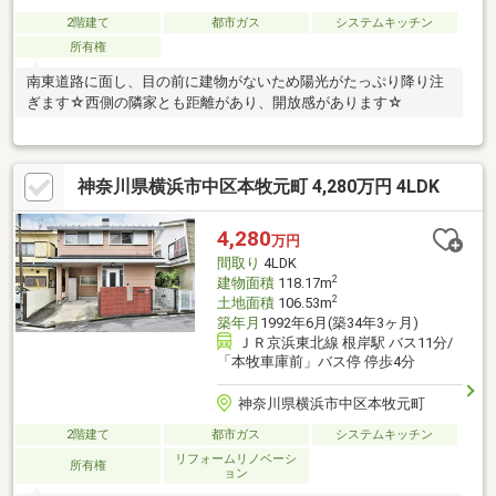
2階建て
都市ガス
システムキッチン
所有権
南東道路に面し、目の前に建物がないため陽光がたっぷり降り注
ぎます☆西側の隣家とも距離があり、開放感があります☆
神奈川県横浜市中区本牧元町 4,280万円 4LDK
4,280
万円
間取り
4LDK
2
建物面積
118.17m
2
土地面積
106.53m
築年月
1992年6月(築34年3ヶ月)
ＪＲ京浜東北線 根岸駅 バス11分/
「本牧車庫前」バス停 停歩4分
神奈川県横浜市中区本牧元町
2階建て
都市ガス
システムキッチン
リフォームリノベーシ
所有権
ョン