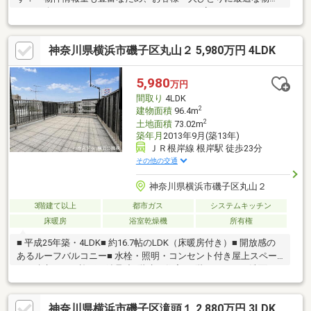
をご紹介させていただきます♪・なんとなく不安だから、というお
気持ちで住宅購入を諦めていませんか？・不動産に関することだ
けでなく、ご不安なく新生活が送れるようにサポートをさせてい
神奈川県横浜市磯子区丸山２ 5,980万円 4LDK
ただきます♪■■横浜スタイルの住宅ローンご提案■■都市銀行、地
方銀行、信用金庫、各ネット銀行の取り扱いご紹介が可能です♪お
客さまのご条件や希望条件等をお伺いしながら、スタッフが適切
5,980
万円
なご提案を致します！※金利優遇幅は審査により異なります
間取り
4LDK
2
建物面積
96.4m
2
土地面積
73.02m
築年月
2013年9月(築13年)
ＪＲ根岸線 根岸駅 徒歩23分
その他の交通
神奈川県横浜市磯子区丸山２
3階建て以上
都市ガス
システムキッチン
床暖房
浴室乾燥機
所有権
■ 平成25年築・4LDK■ 約16.7帖のLDK（床暖房付き）■ 開放感の
あるルーフバルコニー■ 水栓・照明・コンセント付き屋上スペー
ス■ 積水ハウス施工の鉄骨造3階建て住宅■ 3階にセカンド洗面を
設置■ 全居室収納付き■ スーパー徒歩2分・コンビニ徒歩1分■ 小
学校徒歩3分■ バス停徒歩2分で通勤・通学にも便利■ 24時間換気
神奈川県横浜市磯子区滝頭１ 2,880万円 3LDK
システム搭載■ 2階から操作可能な玄関電気錠■ 室内丁寧にお使い