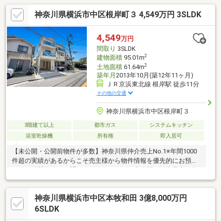
神奈川県横浜市中区根岸町３ 4,549万円 3SLDK
4,549
万円
間取り
3SLDK
2
建物面積
95.01m
2
土地面積
61.64m
築年月
2013年10月(築12年11ヶ月)
ＪＲ京浜東北線 根岸駅 徒歩11分
その他の交通
神奈川県横浜市中区根岸町３
3階建て以上
都市ガス
システムキッチン
浴室乾燥機
所有権
即入居可
【未公開・公開前物件が多数】神奈川県仲介売上No.1※年間1000
件超の実績があるからこそ売主様から物件情報を優先的にお預か
り。ご希望条件をお聞かせいただければ、未公開や販売予定の物
件もいち早くご紹介します。【サザビーズブランド】世界80以上
の国と地域で展開する高級不動産ブランド「サザビーズ インター
神奈川県横浜市中区本牧和田 3億8,000万円
ナショナル リアルティ」の一員として確かな信頼でお住まい探し
をサポート。【List365・充実のアフターサービス】お引渡し後
6SLDK
も、24時間365日の駆けつけや優待販売、延長保証など私たちの