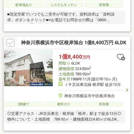
駐車場あり
システムキッチン
所有権
■現況空家でいつでもご見学が可能です。資料請求は「資料請
求」ボタンをクリック■※お電話でお問合せの際は「0800-
8082025」（通話料無料）までご連絡下さい。■JR京浜東北・根
岸線「山手」駅徒歩１２分■みなとみらいを遠望、花火大会も鑑
賞できる希少なロケーション■道路高低差ナシ！南道路で陽当た
神奈川県横浜市中区根岸旭台 1億8,400万円 6LDK
り良好、西・北側が低く角地のような開放感■前面道路は通り抜
けできない居住者専用の道路で安心の住環境●２０１９年にフル
リノベーション履歴アリ外壁＆屋根塗装＆防水、キッチン・浴
1億8,400
万円
室・洗面化粧台・トイレ交換、１階和室を洋和室へ変更全室クロ
間取り
6LDK
ス貼替、フローリング上貼り、玄関ドア断熱ドアに変更、外構工
2
建物面積
224.83m
事
2
土地面積
789.92m
築年月
1988年11月(築37年10ヶ月)
ＪＲ京浜東北線 根岸駅 徒歩12分
神奈川県横浜市中区根岸旭台
2階建て
都市ガス
所有権
◎交通アクセス・JR京浜東北・根岸線「根岸」駅まで徒歩12分◎
物件について・土地面積 789.92㎡・建物面積224.83㎡の6LDK・
駐車スペース：計3台駐車可能（車種による）・南側バルコニーの
ため日当り良好！・1階、2階にトイレあり・室内は大変丁寧に使