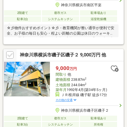
神奈川県横浜市南区平楽
2階建て
都市ガス
駐車場あり
駐車2台
システムキッチン
浴室乾燥機
☆彡物件おすすめポイント☆彡・教育機関が整い通学が便利で安
全、お子様の毎日も安心・程よい距離の公園は休日のウォーキン
グにも最適です！・閑静な住宅街で家族のびのびと過ごす事が出
来ます♪・近隣のスーパーでお買い物、時間を有効に使える生活・
対面キッチン開放感ある空間で会話も広がります♪・浄水器付キッ
神奈川県横浜市磯子区磯子２ 9,000万円 他
チンはキレイなお水でお料理出来ます♪・浴室暖房はヒートショッ
クのリスクを軽減出来ます・収納スペース豊富でインテリアも楽
しめる空間です！・2階に居室がまとまり、プライベート空間も確
9,000
万円
保出来ますいつでもご見学承ります！周辺環境や立地など、ぜひ
間取り
他
現地でご覧ください♪
2
建物面積
238.87m
2
土地面積
244.04m
築年月
1992年4月(築34年5ヶ月)
ＪＲ根岸線 磯子駅 徒歩17分
その他の交通
神奈川県横浜市磯子区磯子２
2階建て
都市ガス
駐車場あり
駐車3台
システムキッチン
所有権