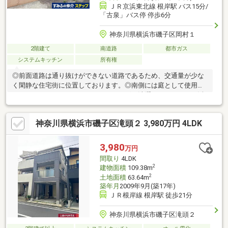
ＪＲ京浜東北線 根岸駅 バス15分/
「古泉」バス停 停歩6分
神奈川県横浜市磯子区岡村１
2階建て
南道路
都市ガス
システムキッチン
所有権
◎前面道路は通り抜けができない道路であるため、交通量が少な
く閑静な住宅街に位置しております。◎南側には庭として使用で
きるスペースがあるため、ガーデニングや洗濯スペースとして活
用いただけます。◎北側にカースペースもございます。（車種に
よる）◎居室は4つあるため、ご家族が多いファミリー世帯におす
神奈川県横浜市磯子区滝頭２ 3,980万円 4LDK
すめです。
3,980
万円
間取り
4LDK
2
建物面積
109.38m
2
土地面積
63.64m
築年月
2009年9月(築17年)
ＪＲ根岸線 根岸駅 徒歩21分
神奈川県横浜市磯子区滝頭２