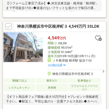
【リフォーム工事完了済み】◆JR京浜東北線・根岸線「根岸駅」
まで平坦徒歩11分♪◆坂道のないフラットな道のりで毎日の通
勤・通学も快適です♪◆さらにJR根岸線「山手駅」まで徒歩15分
と、２駅利用できる利便性も魅力のひとつ♪◆間取りは3SLDK
で、サービスルームは洋室としても利用できるため、子育て世代
神奈川県横浜市中区根岸町３ 4,549万円 3SLDK
やテレワーク利用の方にも理想的な空間設計です♪◆前面道路は
9m以上を確保しており、お車の入出庫もゆとりをもって行えます
♪◆閑静な住宅街の中に位置し、近くには根岸森林公園が広が
4,549
万円
り、休日は四季折々の自然の中で散策を楽しめます♪◆生まれ変
間取り
3SLDK
わった住まいで新しい暮らしをスタートさせませんか♪
2
建物面積
95.01m
2
土地面積
61.64m
築年月
2013年10月(築12年11ヶ月)
ＪＲ根岸線 根岸駅 徒歩11分
その他の交通
神奈川県横浜市中区根岸町３
3階建て以上
都市ガス
駐車場あり
リフォームリノベーシ
システムキッチン
所有権
ョン
【ギフト商品券フェア開催♪最大10万円分】※プレゼント情報参照
下さい。◆駅近く、平坦な道のり・交通アクセス良好♪◆スーパ
ー豊富な生活便利な地域です♪◆大型３SLDKの間取り・ビルトイ