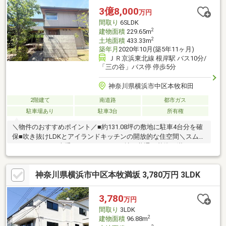
サービスは一生涯続きます。※日経MJ（2025年10月）第43回サー
3億8,000
万円
ビス業総合調査
間取り
6SLDK
2
建物面積
229.65m
2
土地面積
433.33m
築年月
2020年10月(築5年11ヶ月)
ＪＲ京浜東北線 根岸駅 バス10分/
「三の谷」バス停 停歩5分
神奈川県横浜市中区本牧和田
2階建て
南道路
都市ガス
駐車場あり
駐車3台
所有権
＼物件のおすすめポイント／■約131.08坪の敷地に駐車4台分を確
保■吹き抜けLDKとアイランドキッチンの開放的な住空間＼スムス
トックとは？／大手ハウスメーカー10社で共通の基準を満たすも
のを「スムストック」と認定①「新耐震基準」レベルの耐震性保
持②スムストック住宅販売士が明確な基準で適正評価③新築時
神奈川県横浜市中区本牧満坂 3,780万円 3LDK
～現在に至るまでの住宅履歴（点検・補修）を管理・蓄積④５０
年以上のメンテナンスプログラムに対応。住宅購入後もそのまま
引き継ぐことが可能
3,780
万円
間取り
3LDK
2
建物面積
96.88m