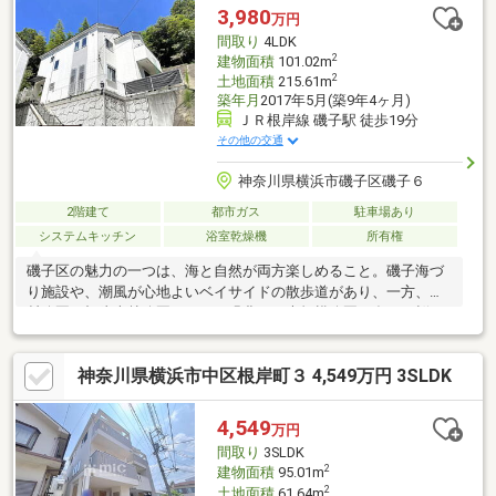
3,980
万円
間取り
4LDK
2
建物面積
101.02m
2
土地面積
215.61m
築年月
2017年5月(築9年4ヶ月)
ＪＲ根岸線 磯子駅 徒歩19分
その他の交通
神奈川県横浜市磯子区磯子６
2階建て
都市ガス
駐車場あり
システムキッチン
浴室乾燥機
所有権
磯子区の魅力の一つは、海と自然が両方楽しめること。磯子海づ
り施設や、潮風が心地よいベイサイドの散歩道があり、一方、岡
村公園や根岸森林公園といった緑豊かな大規模公園も多く、桜の
時期には地元の人々で賑わいます。駅前には多様なスーパーが充
実。また保育園や小中学校が近く、子育て世帯におすすめのエリ
神奈川県横浜市中区根岸町３ 4,549万円 3SLDK
アです。【横浜のハウスネット】０１２０-４１１-３０６（通話
料無料）・お客様のペースを大切にする数少ない不動産会社・住
所だけ知りたい、1件だけ見たいもOK・現地集合現地解散、zoom
4,549
万円
でリモート見学もOK・Googleクチコミ評価4.8の優良店・１都３
間取り
3SLDK
県の不動産売却も得意な会社
2
建物面積
95.01m
2
土地面積
61.64m