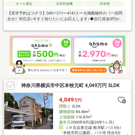
オール電化
浴室乾燥機
所有権
【見学予約はコチラ】045ー211ー4141スーモ掲載物件の《一括問
合せ》対応店♪今すぐ知りたいにお応えします♪◆自己資金0円か
ら購入可！資金計画から徹底サポート♪◆提携銀行多数！住宅ロ
ーンのご相談もおまかせください♪◆ファイナンシャルプランナ
ー相談無料！支払計画もサポート♪◆車でご納得いくまで物件見
学！とことん比較検討♪◆ご自宅まで送迎！移動の心配は不要♪◆
チャイルドシート完備！小さなお子様とご一緒でも安心♪◆平日
やお仕事帰りの見学も歓迎♪◆年中無休！即日対応♪◆ご来店は
【みなとみらい線「日本大通」駅 1分！】アクセス便利♪【ご見
学は「見学」ボタンをクリック】
神奈川県横浜市中区本牧元町 4,049万円 3LDK
4,049
万円
間取り
3LDK
2
建物面積
84.46m
2
土地面積
116.87m
築年月
2000年8月(築26年1ヶ月)
ＪＲ京浜東北線 根岸駅 バス5分/
「本牧市民公園前」バス停 停歩5分