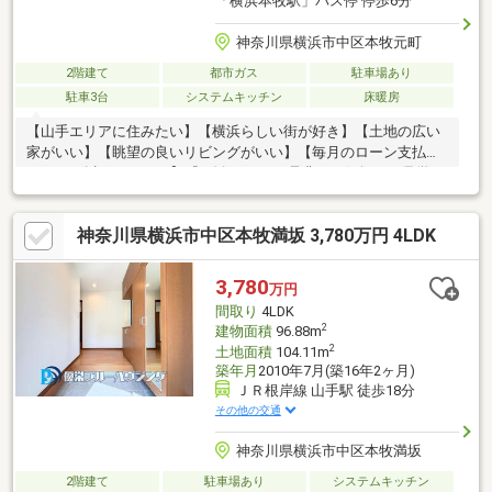
「横浜本牧駅」バス停 停歩6分
神奈川県横浜市中区本牧元町
2階建て
都市ガス
駐車場あり
駐車3台
システムキッチン
床暖房
【山手エリアに住みたい】【横浜らしい街が好き】【土地の広い
家がいい】【眺望の良いリビングがいい】【毎月のローン支払い
を14万円以下にしたい】『お勧めです!』是非、お気軽にご見学く
ださい。◆◆アスカホーム 物件おすすめポイント！◇◇◇50坪
を超える大きな敷地が魅力的です◇3台駐車できるカースペース
神奈川県横浜市中区本牧満坂 3,780万円 4LDK
◇広々としたウッドデッキは眺望◎◇全室2面採光の４LDKお客様
のご希望やご不安点などありましたら、ご見学の際などに色々と
お話を伺えると幸いです。出来る限りお客様が楽しくご見学でき
3,780
万円
るようしっかり情報を準備した対応を心がけております。皆様か
間取り
4LDK
らのご連絡お待ちしております。
2
建物面積
96.88m
2
土地面積
104.11m
築年月
2010年7月(築16年2ヶ月)
ＪＲ根岸線 山手駅 徒歩18分
その他の交通
神奈川県横浜市中区本牧満坂
2階建て
駐車場あり
システムキッチン