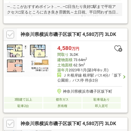
―…ここがおすすめポイント…―…―□日当たり良好□駅まで平坦ア
クセス□至るところに古き良き雰囲気～土日祝、平日問わず当日
のご見学も対応いたします～ご見学の際は【見学希望を送る(無
料)】をクリック！朝日土地建物 横浜店は「横浜駅から徒歩３分
の好立地」お気軽にお立ち寄りください♪
神奈川県横浜市磯子区坂下町 4,580万円 3LDK
4,580
万円
間取り
3LDK
2
建物面積
73.64m
2
土地面積
62.5m
築年月
2023年1月(築3年8ヶ月)
ＪＲ根岸線 根岸駅 バス4分/「坂下
公園前」バス停 停歩2分
神奈川県横浜市磯子区坂下町
3階建て以上
都市ガス
駐車場あり
駐車2台
所有権
即入居可
神奈川県横浜市磯子区坂下町 4,580万円 3LDK