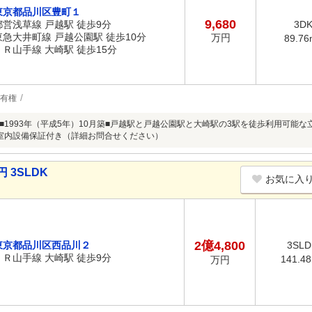
東京都品川区豊町１
9,680
都営浅草線 戸越駅 徒歩9分
3D
東急大井町線 戸越公園駅 徒歩10分
万円
89.76
ＪＲ山手線 大崎駅 徒歩15分
有権
■1993年（平成5年）10月築■戸越駅と戸越公園駅と大崎駅の3駅を徒歩利用可能な立
室内設備保証付き（詳細お問合せください）
 3SLDK
お気に入
2億4,800
東京都品川区西品川２
3SLD
ＪＲ山手線 大崎駅 徒歩9分
141.4
万円