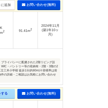
お問い合わせ(無料)
りに追加
2024年11月
DK
2
(築1年10ヶ
91.41m
2
8m
月)
・プライバシーに配慮された2階リビング設
・WIC・パントリー等の収納有・2階・3階の2
三木小学校 徒歩1分(約80m)※容積率は前
・物件の詳細・ご相談はお気軽にお問い合わせ
をする
お問い合わせ(無料)