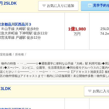
 2SLDK
見学予約
お気に入りに追加
東京都品川区西品川３
1億1,980
ＪＲ山手線 大崎駅 徒歩8分
2SL
東急大井町線 下神明駅 徒歩11分
74.2
万円
都営浅草線 戸越駅 徒歩12分
室乾燥機
所有権
・ 物件の特徴 ・ ‥ …━━━☆◆通勤通学に便利な山手線『大崎』駅 利用可能♪
す♪◆スーパー、コンビニ、公園等、生活環境良好♪◆同仕様モデルハウスのご案内
認ください！☆━━━…‥ ・ ━☆━ ・ ‥…━━━☆【アドキャスト池袋支店】
区の物件情報はアドキャストまで！都内に13店舗展開！未公開物件多数！物件探し
3LDK
お気に入