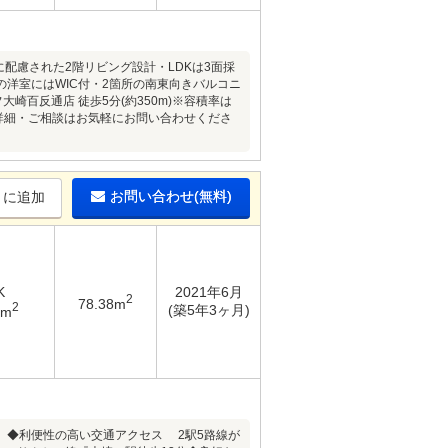
配慮された2階リビング設計・LDKは3面採
の洋室にはWIC付・2箇所の南東向きバルコニ
崎百反通店 徒歩5分(約350m)※容積率は
の詳細・ご相談はお気軽にお問い合わせくださ
お問い合わせ(無料)
りに追加
K
2021年6月
2
78.38m
2
(築5年3ヶ月)
3m
。◆利便性の高い交通アクセス 2駅5路線が