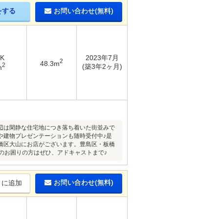
をする
お問い合わせ(無料)
DK
2023年7月
2
48.3m
2
(築3年2ヶ月)
m
◆周辺は閑静な住宅地につき落ち着いた街並みで
や建物プレゼンテーションも随時受付中♪是
板橋区大山にお店がございます。豊島区・板橋
のお困りの方はぜひ、アドキャストまで♪
お問い合わせ(無料)
りに追加