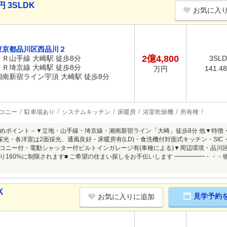
 3SLDK
お気に入
東京都品川区西品川２
2億4,800
ＪＲ山手線 大崎駅 徒歩8分
3SL
ＪＲ埼京線 大崎駅 徒歩8分
141.4
万円
湘南新宿ライン宇須 大崎駅 徒歩8分
コニー
駐車場あり
システムキッチン
床暖房
浴室乾燥機
所有権
めポイント－▼立地・山手線・埼京線・湘南新宿ライン「大崎」徒歩8分 他▼特徴
面採光・各洋室は2面採光、通風良好・床暖房有(LD)・食洗機付対面式キッチン・SIC
コニー付・電動シャッター付ビルトインガレージ有(車種による)▼周辺環境・品川区立
り160%に制限されます■ ご希望の住まい探しをお手伝いします ━━━━━・・
K
見学予約
お気に入りに追加