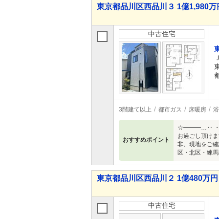
東京都品川区西品川３ 1億1,980万円
中古住宅
3階建て以上
都市ガス
床暖房
浴
☆━━━…‥ 
お過ごし頂けま
おすすめポイント
非、現地をご確
区・北区・練馬
東京都品川区西品川２ 1億480万円 
中古住宅