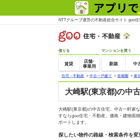
NTTグループ運営の不動産総合サイト goo
借りる
マンションを買う
店舗･
賃貸
新築
中
事業用
住宅・不動産
>
中古一戸建て
>
首都圏
>
東
大崎駅(東京都)の中
大崎駅(東京都)の中古住宅、中古一軒
すならgoo住宅・不動産。価格・建物面
ポートします。
探したい物件の路線・検索条件を変