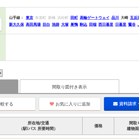
山手線：
東京
有楽町
新橋
浜松町
田町
高輪ゲートウェイ
品川
大崎
五反
新大久保
高田馬場
目白
池袋
大塚
巣鴨
駒込
田端
西日暮里
日暮里
鶯谷
間取り図付き表示
お気に入りに追加
資料請求
所在地/交通
間取
価格
（駅/バス 所要時間）
建物面