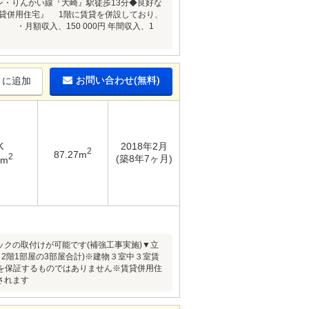
ン・りんかい線『大崎』駅徒歩13分◆良好な
貸併用住宅』 1階に賃貸を併設しており、
月額収入、150 000円 年間収入、1
お問い合わせ(無料)
りに追加
K
2018年2月
2
87.27m
2
(築8年7ヶ月)
3m
クの取付けが可能です(補強工事実施)▼立
2階1部屋の3部屋合計)※建物３室中３室賃
を保証するものではありません※賃貸併用住
されます