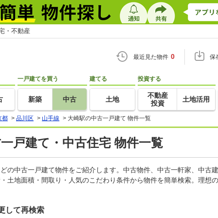
住宅・不動産
0
最近見た物件
保
一戸建てを買う
建てる
投資する
不動産
古
新築
中古
土地
土地活用
投資
京都
>
品川区
>
山手線
>
大崎駅の中古一戸建て 物件一覧
古一戸建て・中古住宅 物件一覧
家などの中古一戸建て物件をご紹介します。中古物件、中古一軒家、中古
積・土地面積・間取り・人気のこだわり条件から物件を簡単検索。理想の
更して再検索