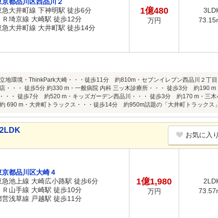
東京都品川区西品川２
1億480
東急大井町線 下神明駅 徒歩6分
3LD
ＪＲ埼京線 大崎駅 徒歩12分
73.15
万円
東急大井町線 大井町駅 徒歩14分
地環境・ThinkPark大崎・・・徒歩11分 約810m・セブンイレブン西品川２丁目
・・・ 徒歩5分 約330 m・一般病院 内科 三ッ木診療所・・・ 徒歩3分 約190 
・・ 徒歩7分 約520 m・キッズガーデン西品川・・・ 徒歩3分 約170 m・三木
約 690 m・大井町トラックス・・・徒歩14分 約950m話題の「大井町トラックス
2LDK
お気に入
東京都品川区大崎４
1億1,980
東急池上線 大崎広小路駅 徒歩6分
2LD
ＪＲ山手線 大崎駅 徒歩10分
73.57
万円
都営浅草線 戸越駅 徒歩11分