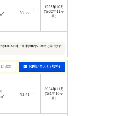
1993年10月
K
2
(築32年11ヶ
53.56m
2
m
月)
地■3DKの地下車庫付■約5.3mの公道に接す
お問い合わせ(無料)
りに追加
2024年11月
K
2
(築1年10ヶ
91.41m
2
8m
月)