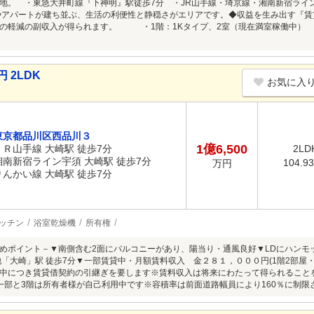
地。 ・東急大井町線『下神明』駅徒歩7分 ・JR山手線・埼京線・湘南新宿ライ
アパートが建ち並ぶ、生活の利便性と静穏さがエリアです。◆収益を生み出す『賃
の軽減の副収入が得られます。 ・1階：1Kタイプ、2室（現在満室稼働中） ・
 2LDK
お気に入
東京都品川区西品川３
1億6,500
ＪＲ山手線 大崎駅 徒歩7分
2LD
湘南新宿ライン宇須 大崎駅 徒歩7分
104.9
万円
りんかい線 大崎駅 徒歩7分
ッチン
浴室乾燥機
所有権
めポイント－▼南側含む2面にバルコニーがあり、陽当り・通風良好▼LDにハンモッ
他「大崎」駅 徒歩7分▼一部賃貸中・月額賃料収入 金２８１，０００円(1階2部屋・
中につき賃貸借契約の引継ぎを要します※賃料収入は将来にわたって得られること
一部と3階は所有者様が自己利用中です※容積率は前面道路幅員により160％に制限