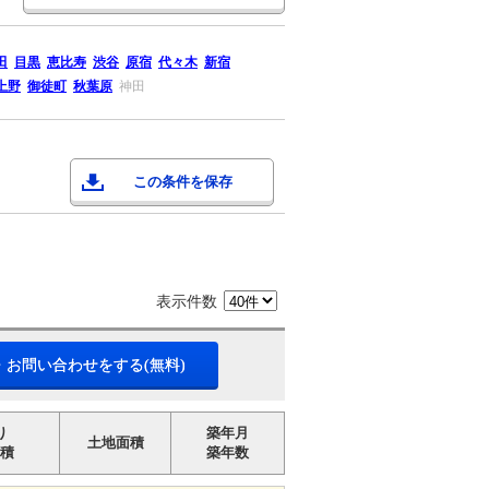
田
目黒
恵比寿
渋谷
原宿
代々木
新宿
上野
御徒町
秋葉原
神田
この条件を保存
表示件数
・お問い合わせをする(無料)
り
築年月
土地面積
積
築年数