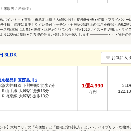
床暖房
所有権
めポイント－▼立地・東急池上線「大崎広小路」徒歩6分 他▼特徴・プライバシーに
段仕様・調理に集中しやすい壁付キッチン・全居室6帖以上の広さを確保・約6.2帖
ス有(車種による)▼設備・床暖房(リビング)・浴室1616サイズ▼周辺環境・ライフ大
より160%に制限■ ご希望の住まい探しをお手伝いします ━━━━━・・・物件
 3LDK
お気に入
東京都品川区西品川２
1億4,990
東急大井町線 下神明駅 徒歩7分
3LD
ＪＲ山手線 大崎駅 徒歩13分
122.1
万円
ＪＲ埼京線 大崎駅 徒歩13分
ント】大崎エリアの『利便性』と『住宅と賃貸収入』という、ハイブリッドな物件