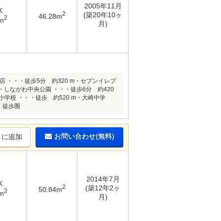
2005年11月
K
2
(築20年10ヶ
46.28m
2
m
月)
店 ・・・徒歩5分 約320 m・セブンイレブ
m・しながわ中央公園 ・・・徒歩6分 約420
小学校 ・・・徒歩 約520 m・大崎中学
」徒歩圏
お問い合わせ(無料)
りに追加
2014年7月
K
2
(築12年2ヶ
50.84m
2
m
月)