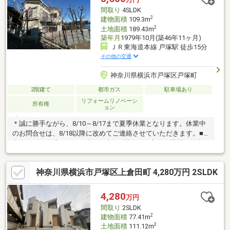
間取り
4SLDK
2
建物面積
109.3m
2
土地面積
189.43m
築年月
1979年10月(築46年11ヶ月)
ＪＲ東海道本線 戸塚駅 徒歩15分
その他の交通
神奈川県横浜市戸塚区戸塚町
2階建て
都市ガス
駐車場あり
リフォームリノベーシ
所有権
ョン
＊誠に勝手ながら、8/10～8/17まで夏季休業となります。休業中
のお問合せは、8/18以降に改めてご連絡させていただきます。■
南向き・ひな壇のため日当たり良好■閑静な住宅街で眺望も魅力
です■リフォーム履歴ございます■５０坪以上とゆとりある敷地■
建替用地としても検討可能です
神奈川県横浜市戸塚区上倉田町 4,280万円 2SLDK
4,280
万円
間取り
2SLDK
2
建物面積
77.41m
2
土地面積
111.12m