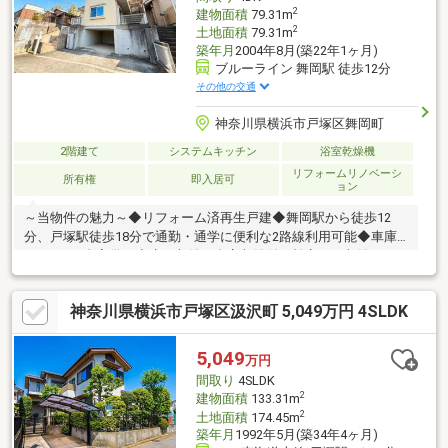
料相談付きで家計のアフターフォローもお任せください！
2
建物面積
79.31m
2
土地面積
79.31m
築年月
2004年8月(築22年1ヶ月)
ブルーライン 舞岡駅 徒歩12分
その他の交通
神奈川県横浜市戸塚区舞岡町
2階建て
システムキッチン
浴室乾燥機
リフォームリノベーシ
所有権
即入居可
ョン
～当物件の魅力～◆リフォーム済再生戸建◆舞岡駅から徒歩12
分、戸塚駅徒歩18分で通勤・通学に便利な2路線利用可能◆車庫
スペース1台完備！◆床下収納、全室収納付で効率よく収納がで
き、お部屋はいつも広々すっきり使えます○ご家族でのご来場も
歓迎○店舗や最寄り施設から現地までの送迎、ご相談できます■ア
神奈川県横浜市戸塚区汲沢町 5,049万円 4SLDK
クセス横浜ブルーライン「舞岡」駅徒歩12分JR東海道線「戸塚」
駅徒歩18分
5,049
万円
間取り
4SLDK
2
建物面積
133.31m
2
土地面積
174.45m
築年月
1992年5月(築34年4ヶ月)