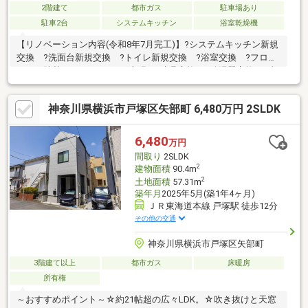
2階建て
都市ガス
駐車場あり
駐車2台
システムキッチン
浴室乾燥機
【リノベーション内容(令和8年7月完工)】?システムキッチン新規
交換 ?洗面台新規交換 ?トイレ新規交換 ?浴室交換 ?フロア
タイル貼替 ?フローリング上張 ?建具交換 ?給湯器交換 ?全
室クロス貼替 ?外壁、屋根塗装 ?コンセント、スイッチパネル
交換 ?バルコニーシート防水工事 ?ハウスクリーニング等
神奈川県横浜市戸塚区矢部町 6,480万円 2SLDK
6,480
万円
間取り
2SLDK
2
建物面積
90.4m
2
土地面積
57.31m
築年月
2025年5月(築1年4ヶ月)
ＪＲ東海道本線 戸塚駅 徒歩12分
その他の交通
神奈川県横浜市戸塚区矢部町
3階建て以上
都市ガス
床暖房
所有権
～おすすめポイント～☆約21帖超の広々LDK。☆吹き抜けと天窓