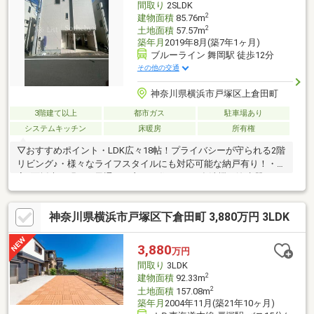
間取り
2SLDK
ビス業総合調査
2
建物面積
85.76m
2
土地面積
57.57m
築年月
2019年8月(築7年1ヶ月)
ブルーライン 舞岡駅 徒歩12分
その他の交通
神奈川県横浜市戸塚区上倉田町
3階建て以上
都市ガス
駐車場あり
システムキッチン
床暖房
所有権
▽おすすめポイント・LDK広々18帖！プライバシーが守られる2階
リビング♪・様々なライフスタイルにも対応可能な納戸有り！・全
室2面採光で明るく風通しも良いお住まい♪・食洗機や浄水器、オ
ートバスなど住宅設備充実！・冬は足元からポカポカ床暖房
有！・スーパー・コンビニまで徒歩10以内の便利な立地！▽アク
神奈川県横浜市戸塚区下倉田町 3,880万円 3LDK
セスブルーライン「舞岡」駅 徒歩12分複数路線利用可能「戸塚」
駅 徒歩14分バスも利用可能！バス乗車9分 停歩3分「スーモを見
て」とお問い合わせいただくと、スムーズにご案内できます！資
3,880
万円
料請求・物件のお問い合わせは、0120-880-258(通話無料)までお
間取り
3LDK
気軽にどうぞ。
2
建物面積
92.33m
2
土地面積
157.08m
築年月
2004年11月(築21年10ヶ月)