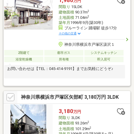
1,980
万円
間取り
1SLDK
2
建物面積
90.37m
2
土地面積
71.04m
築年月
1996年9月(築30年)
ブルーライン 踊場駅 徒歩17分
その他の交通
神奈川県横浜市戸塚区汲沢１
2階建て
都市ガス
システムキッチン
浴室乾燥機
所有権
即入居可
お問い合わせは【TEL：045‐414-9191】までお気軽にどうぞ♪
神奈川県横浜市戸塚区矢部町 3,180万円 3LDK
3,180
万円
間取り
3LDK
2
建物面積
93.26m
2
土地面積
101.29m
築年月
1996年4月(築30年5ヶ月)