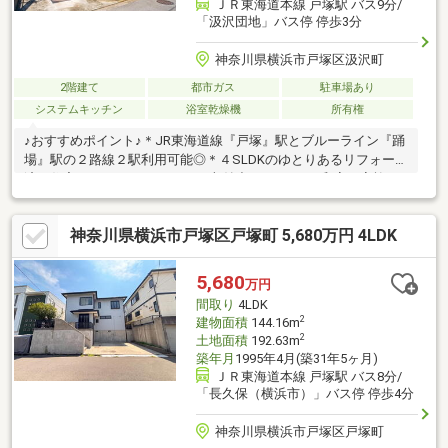
ＪＲ東海道本線 戸塚駅 バス9分/
「汲沢団地」バス停 停歩3分
神奈川県横浜市戸塚区汲沢町
2階建て
都市ガス
駐車場あり
システムキッチン
浴室乾燥機
所有権
♪おすすめポイント♪＊JR東海道線『戸塚』駅とブルーライン『踊
場』駅の２路線２駅利用可能◎＊４SLDKのゆとりあるリフォーム
済み住宅！＊パントリー×WICで収納力たっぷり♪＊和室は家族の
くつろぎの空間に◎＊永住の地にふさわしい閑静な住宅♪◆◇物
件探し・資金計画でお悩みの方へ◇◆横浜市の不動産なら当社Ｋ
神奈川県横浜市戸塚区戸塚町 5,680万円 4LDK
ＩＺＵＮＡまでお問い合わせ下さい。ＳＵＵＭＯや他サイトには
公開していない未公開物件や販売予定物件も多数ご紹介中！資金
計画にお悩みの方にはファイナンシャルプランナーによる無料相
5,680
万円
談会を承ります。物件ご購入後もＦＰによる生涯無料相談付きで
間取り
4LDK
家計のアフターフォローもお任せください！
2
建物面積
144.16m
2
土地面積
192.63m
築年月
1995年4月(築31年5ヶ月)
ＪＲ東海道本線 戸塚駅 バス8分/
「長久保（横浜市）」バス停 停歩4分
神奈川県横浜市戸塚区戸塚町