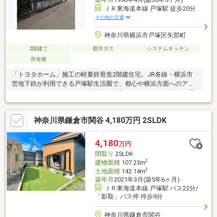
ＪＲ東海道本線 戸塚駅 徒歩20分
その他の交通
神奈川県横浜市戸塚区矢部町
2階建て
都市ガス
システムキッチン
所有権
「トヨタホーム」施工の軽量鉄骨造2階建住宅。JR各線・横浜市
営地下鉄が利用できる戸塚駅生活圏で、都心や横浜方面へのアク
セスも良好です。自然と都市機能が調和する人気の戸塚区に位置
し、周辺は閑静な住宅街。追焚機能付き浴室や豊富な収納など暮
らしを支える設備も充実しています。陽当たりの良い居室と和室
神奈川県鎌倉市関谷 4,180万円 2SLDK
を備えたゆとりある間取りも魅力。安心のトヨタホーム品質、丈
夫な躯体を活かしてお好みのリフォームもお楽しみいただけま
す。徒歩約2分に月極駐車場あり（空き状況要確認）。
4,180
万円
間取り
2SLDK
2
建物面積
107.23m
2
土地面積
142.14m
築年月
2021年3月(築5年6ヶ月)
ＪＲ東海道本線 戸塚駅 バス22分/
「影取」バス停 停歩9分
神奈川県鎌倉市関谷