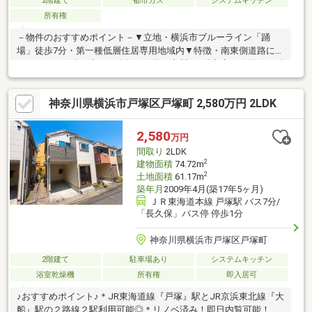
2階建て
都市ガス
システムキッチン
所有権
－物件のおすすめポイント－▼立地・横浜市ブルーライン「踊
場」徒歩7分・第一種低層住居専用地域内▼特徴・南東側道路に面
しており、陽当り良好・吹抜け仕様の玄関・1階和室は多用途に活
用可能な独立配置・LD横にサンルームを設置・南東向きバルコニ
ーが面した主寝室は約8.1帖・季節物など集約可能な屋根裏収納
神奈川県横浜市戸塚区戸塚町 2,580万円 2LDK
有・カースペース1台分有(車種による)▼設備・食器洗乾燥機▼周
辺環境・サミット踊場駅前店 徒歩6分(約450m)・矢部小学校 徒歩
3分(約180m)■ ご希望の住まい探しをお手伝いします
2,580
万円
━━━━━・・・物件の詳細・ご相談はお気軽にお問い合わせく
間取り
2LDK
ださい。
2
建物面積
74.72m
2
土地面積
61.17m
築年月
2009年4月(築17年5ヶ月)
ＪＲ東海道本線 戸塚駅 バス7分/
「長久保」バス停 停歩1分
神奈川県横浜市戸塚区戸塚町
2階建て
駐車場あり
システムキッチン
浴室乾燥機
所有権
即入居可
♪おすすめポイント♪＊JR東海道線『戸塚』駅とJR京浜東北線『大
船』駅の２路線２駅利用可能◎＊リノベ済み！即日内覧可能！＊