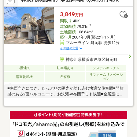
エイトS・D 戸塚矢部町店」まで徒歩1分(約40m)◇「セブンイレ
ブン 戸塚矢部町北店」まで徒歩1分(約60m)
3,849
万円
間取り
4DK
2
建物面積
79.31m
2
土地面積
106.64m
築年月
2004年8月(築22年1ヶ月)
ブルーライン 舞岡駅 徒歩12分
その他の交通
神奈川県横浜市戸塚区舞岡町
2階建て
駐車場あり
システムキッチン
リフォームリノベーシ
浴室乾燥機
所有権
ョン
■南西向きにつき、たっぷりの陽光が差し込む快適な住空間■開放
感のある2面バルコニーで、お洗濯や布団干しも快適■全居室に収
納を備え、住空間をすっきりと保てる住まい豊かに過ごすには
【インテリア】家具や家電と【エクステリア】カーポートや楽し
める庭、この充実度で変わってきます。これらを一括で購入で
き、その代金を住宅ローンに組み込むことが可能なサービス、そ
れがやどかリッチです。※東京MXテレビ「カンニング竹山のイチ
バン研究所」２０２３年７月１日放送