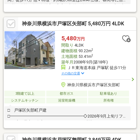
可能・吹抜け有・各洋室・和室に収納を確保、キッチンに床下収
納有・トイレを各階に配置・駐車場有(車種による)▼2026年4月室
内リフォーム内容【交換】洗面化粧台、トイレ【張替】全室クロ
神奈川県横浜市戸塚区矢部町 5,480万円 4LDK
ス、CF【その他】ハウスクリーニング、白蟻点検※市街化調整区
域内に存するため建物の建築等は原則不可ただし建築許可が得ら
れた場合、建築物の建築可能■ ご希望の住まい探しをお手伝いし
5,480
万円
ます ━━━━━・・・物件の詳細・ご相談はお気軽にお問い合わ
間取り
4LDK
せください。
2
建物面積
93.22m
2
土地面積
53.41m
築年月
2008年9月(築18年)
ＪＲ東海道本線 戸塚駅 徒歩11分
その他の交通
神奈川県横浜市戸塚区矢部町
3階建て以上
都市ガス
駐車場あり
システムキッチン
浴室乾燥機
所有権
□ 戸塚区矢部町戸建
□━━━━━━━━━━━━━━━━━━◇2026年9月上旬リフォ
ーム完了予定・全室クロス、フローリング張替・ユニットバス、
洗面化粧台、キッチン、トイレ交換・ハウスクリーニング等◇角
地につき陽当たり・通風良好◇断熱性・遮音性に優れた二重サッ
神奈川県横浜市戸塚区舞岡町 3,849万円 4DK
シ有◇収納スペースとしてもお使いいただけるロフト有◇「クリ