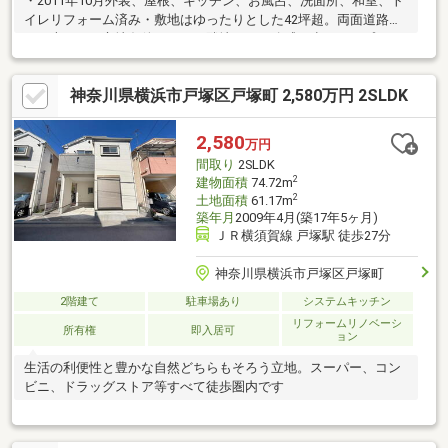
・2011年10月外装、屋根、キッチン、お風呂、洗面所、和室、ト
イレリフォーム済み・敷地はゆったりとした42坪超。両面道路と
いう恵まれた立地条件により、隣地との圧迫感が少なく、プライ
バシーを保ちながら開放的な生活を送れます 。・お車は、地下車
庫とカーポートの2箇所に駐車が可能（車種による）。大切なお車
神奈川県横浜市戸塚区戸塚町 2,580万円 2SLDK
を雨風から守るスペースと、日常使いに便利なスペースを使い分
けられるのが魅力です 。・室内は6帖の和室がリビングに隣接し
ておりゆとりある4LDK。東南向きの明るいお庭やテラス、そして
2,580
万円
2階からの眺望は、この物件ならではの贅沢なポイントです 。
間取り
2SLDK
2
建物面積
74.72m
2
土地面積
61.17m
築年月
2009年4月(築17年5ヶ月)
ＪＲ横須賀線 戸塚駅 徒歩27分
神奈川県横浜市戸塚区戸塚町
2階建て
駐車場あり
システムキッチン
リフォームリノベーシ
所有権
即入居可
ョン
生活の利便性と豊かな自然どちらもそろう立地。スーパー、コン
ビニ、ドラッグストア等すべて徒歩圏内です