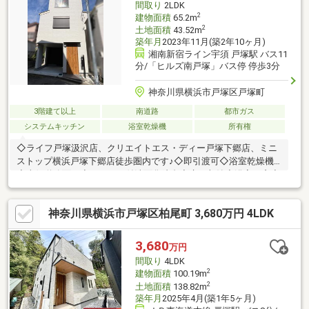
間取り
2LDK
2
建物面積
65.2m
2
土地面積
43.52m
築年月
2023年11月(築2年10ヶ月)
湘南新宿ライン宇須 戸塚駅 バス11
分/「ヒルズ南戸塚」バス停 停歩3分
神奈川県横浜市戸塚区戸塚町
3階建て以上
南道路
都市ガス
システムキッチン
浴室乾燥機
所有権
◇ライフ戸塚汲沢店、クリエイトエス・ディー戸塚下郷店、ミニ
ストップ横浜戸塚下郷店徒歩圏内です♪◇即引渡可◇浴室乾燥機
◇南側道路面す◇シャワー付洗面化粧台◇床下収納◇浴室に窓◇
年内引渡可◇南向き◇システムキッチン◇陽当り良好◇全居室収
納◇閑静な住宅地◇トイレ２ヶ所◇温水洗浄便座◇通風良好◇全
神奈川県横浜市戸塚区柏尾町 3,680万円 4LDK
居室フローリング◇３階建以上◇都市ガス◇小学校 徒歩10分以内
◇納戸◇食器洗乾燥機◇周辺交通量少なめ
3,680
万円
間取り
4LDK
2
建物面積
100.19m
2
土地面積
138.82m
築年月
2025年4月(築1年5ヶ月)