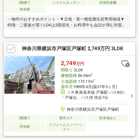
2階建て
システムキッチン
浴室乾燥機
所有権
－物件のおすすめポイント－▼立地・第一種低層住居専用地域▼
特徴・ご家族が寛ぐLDKは3面採光・お料理中も会話が弾む対面式
キッチン、勝手口付・キッチンと洗面室が近く、家事動線良好・
各洋室・廊下に収納を確保・南東向きバルコニーを2箇所に設置・
駐車スペース1台分有(車種制限有)▼設備・食洗機・浄水器・浴室
神奈川県横浜市戸塚区戸塚町 2,749万円 3LDK
乾燥機・温水洗浄便座・TVモニタ付インターホン▼周辺環境・横
浜市立柏尾小学校 徒歩9分(約700m)・横浜柏尾郵便局 徒歩4分(約
320m)■ ご希望の住まい探しをお手伝いします ━━━━━・・・
2,749
万円
物件の詳細・ご相談はお気軽にお問い合わせください。
間取り
3LDK
2
建物面積
86.94m
2
土地面積
175.17m
築年月
1989年4月(築37年5ヶ月)
ＪＲ東海道本線 戸塚駅 バス8分/
「戸塚台」バス停 停歩7分
神奈川県横浜市戸塚区戸塚町
2階建て
都市ガス
駐車場あり
リフォームリノベーシ
所有権
ョン