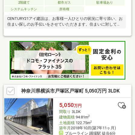
2階建て
都市ガス
駐車場あり
システムキッチン
所有権
CENTURY21アイ建設は、お客様一人ひとりの状況に寄り添い、お
住まい探しのお手伝いをさせていただきます。住まいに対して求
める条件は千差万別。知りたい情報や不安な気持ちも人それぞ
れ。だからこそマニュアルではなく、お客様にあわせたオーダー
メイドのサポートを。物件探しからその先の新生活も、良き伴走
者として並走させていただきます。多少難しそうなご条件でも、
まずはご相談ください。グループ創業40年の経験とノウハウ・情
報量で、きっとお客様のご期待にお応えします。いちばん話しや
すいいちばん分かりやすいいちばんワクワクする不動産ネットワ
ークへCENTURY21アイ建設
神奈川県横浜市戸塚区戸塚町 5,050万円 3LDK
5,050
万円
間取り
3LDK
2
建物面積
94.81m
2
土地面積
122.75m
築年月
2018年10月(築7年11ヶ月)
ブルーライン 踊場駅 徒歩6分