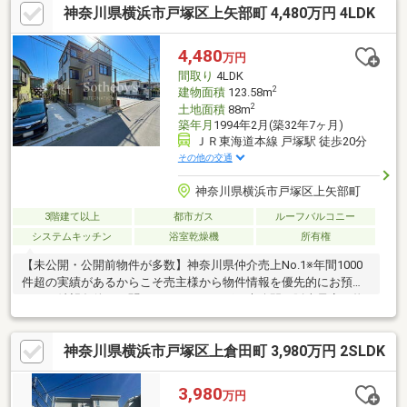
神奈川県横浜市戸塚区上矢部町 4,480万円 4LDK
4,480
万円
間取り
4LDK
2
建物面積
123.58m
2
土地面積
88m
築年月
1994年2月(築32年7ヶ月)
ＪＲ東海道本線 戸塚駅 徒歩20分
その他の交通
神奈川県横浜市戸塚区上矢部町
3階建て以上
都市ガス
ルーフバルコニー
システムキッチン
浴室乾燥機
所有権
【未公開・公開前物件が多数】神奈川県仲介売上No.1※年間1000
件超の実績があるからこそ売主様から物件情報を優先的にお預か
り。ご希望条件をお聞かせいただければ、未公開や販売予定の物
件もいち早くご紹介します。【サザビーズブランド】世界80以上
の国と地域で展開する高級不動産ブランド「サザビーズ インター
神奈川県横浜市戸塚区上倉田町 3,980万円 2SLDK
ナショナル リアルティ」の一員として確かな信頼でお住まい探し
をサポート。【List365・充実のアフターサービス】お引渡し後
も、24時間365日の駆けつけや優待販売、延長保証など私たちの
3,980
万円
サービスは一生涯続きます。※日経MJ（2025年10月）第43回サー