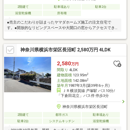
2階建て
駐車場あり
駐車2台
浴室乾燥機
所有権
●売主のこだわりが詰まったヤマダホームズ施工の注文住宅で
す。●開放的なリビングスペースや大開口の窓からアクセスでき
るお庭等、思わず人を呼びたくなるような魅力にあふれる戸建で
す。●大容量の収納や使いやすい玄関、水周りの動線等、見た目
だけでなくすまいとしての機能にもこだわりが反映された自慢の
神奈川県横浜市栄区長沼町 2,580万円 4LDK
家です。●築浅、状態良好のため大規模なリフォームは必要な
く、そのままお住まいになれます！●藤沢、戸塚方面へのアクセ
スも良好な立地です！●光熱費削減に役立つ太陽光パネル設置。
2,580
万円
間取り
4LDK
2
建物面積
123.95m
2
土地面積
142.08m
築年月
1987年3月(築39年6ヶ月)
ＪＲ横須賀線 戸塚駅 バス10分/
「下倉田花立」バス停 停歩3分
神奈川県横浜市栄区長沼町
2階建て
都市ガス
駐車場あり
駐車2台
システムキッチン
浴室乾燥機