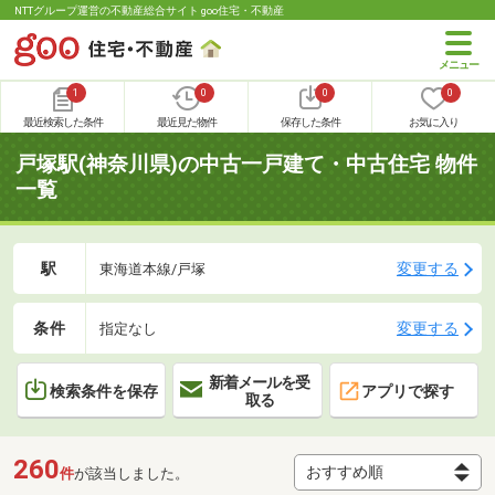
NTTグループ運営の不動産総合サイト goo住宅・不動産
1
0
0
0
最近検索した条件
最近見た物件
保存した条件
お気に入り
戸塚駅(神奈川県)の中古一戸建て・中古住宅 物件
一覧
駅
変更する
東海道本線/戸塚
条件
変更する
指定なし
新着メールを受
検索条件を保存
アプリで探す
取る
260
件
が該当しました。