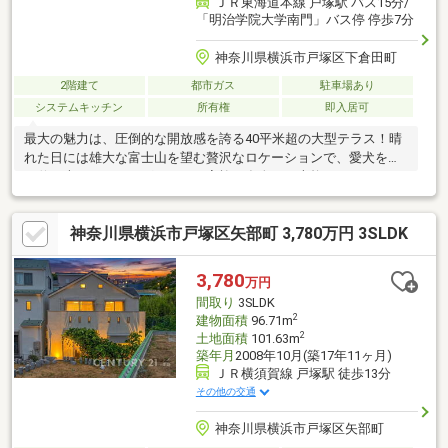
ＪＲ東海道本線 戸塚駅 バス15分/
「明治学院大学南門」バス停 停歩7分
神奈川県横浜市戸塚区下倉田町
2階建て
都市ガス
駐車場あり
システムキッチン
所有権
即入居可
最大の魅力は、圧倒的な開放感を誇る40平米超の大型テラス！晴
れた日には雄大な富士山を望む贅沢なロケーションで、愛犬を伸
び伸び走らせるドッグランや、家族や友人との本格BBQなど、日
常を極上のリゾート空間へと変えてくれます外壁・屋根から水回
りまでフルリフォーム済。新設されたLDKのダウンライトや、お
神奈川県横浜市戸塚区矢部町 3,780万円 3SLDK
料理タイムを彩るBluetoothスピーカーが、上質で洗練された暮ら
しを演出しますさらに全居室8帖以上という余裕の広さに加え、ウ
ォークインクローゼットなど収納も豊富。開放感と機能性がハイ
3,780
万円
レベルで融合していますぜひ一度、ご自身の目でこの素晴らしい
間取り
3SLDK
ロケーションをお確かめください！
2
建物面積
96.71m
2
土地面積
101.63m
築年月
2008年10月(築17年11ヶ月)
ＪＲ横須賀線 戸塚駅 徒歩13分
その他の交通
神奈川県横浜市戸塚区矢部町