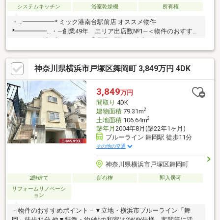
システムキッチン
浴室乾燥機
所有権
・…━━━━━* ミック港南台駅前店 オススメ物件
*━━━━━…・―創業49年 エリア出店数№1―＜物件のおすすめ
ポイント＞◇ブルーライン「踊場」駅まで徒歩11分のフラットア
クセス！◇小学校徒歩約1分の安心立地！◇周辺環境は緑豊かな
閑静な住宅街です！◇子育て世代に嬉しい住環境が整った4LDK戸
神奈川県横浜市戸塚区舞岡町 3,849万円 4DK
建です!◇小学校、買物施設まで徒歩10分のため、住環境良好！！
内外装フルリフォームにより、キッチン・浴室・トイレ・洗面台
などの水回りを一新し、外壁や屋根もリニューアル♪室内は明るく
3,849
万円
開放的な空間へと生まれ変わります♪ぐに新生活を始めたい方にお
間取り
4DK
すすめの一邸です♪
2
建物面積
79.31m
2
土地面積
106.64m
築年月
2004年8月(築22年1ヶ月)
ブルーライン 舞岡駅 徒歩11分
その他の交通
神奈川県横浜市戸塚区舞岡町
2階建て
所有権
即入居可
リフォームリノベーシ
ョン
－物件のおすすめポイント－▼立地・横浜市ブルーライン「舞
岡」徒歩11分 他▼特徴・約6帖の和室は2WAY仕様、客間等に活用