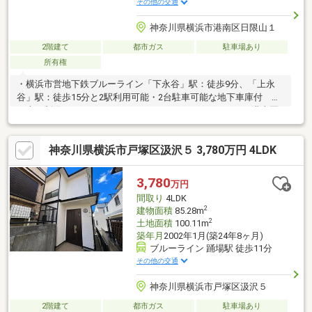
その他の交通
神奈川県横浜市港南区日限山１
2階建て
都市ガス
駐車場あり
所有権
・横浜市営地下鉄ブルーライン「下永谷」駅：徒歩9分、「上永
谷」駅：徒歩15分と2駅利用可能・2台駐車可能な地下車庫付
（車種制限あります）LIFE INFORMATION・クリエイトSD港南区
日限山店・・・徒歩6分（約450m）・まいばすけっと下永谷駅前
店・・ 徒歩8分（約590m）・今井内科クリニッ
神奈川県横浜市戸塚区汲沢５ 3,780万円 4LDK
ク・・・・・・・・・・・徒歩6分（約450m）・横浜市立日限山
小学校・・・・・・・徒歩11分（約840m）※ペットの飼育履歴は
ありません※喫煙履歴はありません地下車庫：鉄筋コンクリート
3,780
万円
造陸屋根平屋建 床面積：31.32m2
間取り
4LDK
2
建物面積
85.28m
2
土地面積
100.11m
築年月
2002年1月(築24年8ヶ月)
ブルーライン 踊場駅 徒歩11分
その他の交通
神奈川県横浜市戸塚区汲沢５
2階建て
都市ガス
駐車場あり