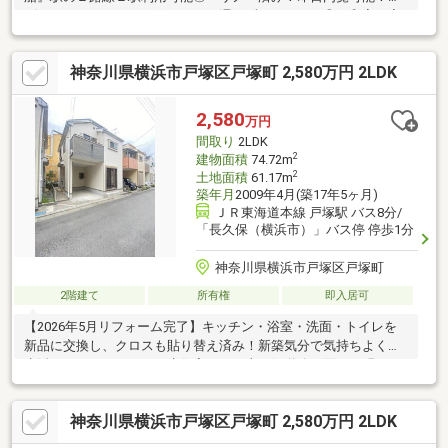
ビルトインガレージは雨の日でも濡れずにラクラク◎＊和室は家
族のくつろぎの空間に♪＊永住の地にふさわしい閑静な住宅街
♪◆◇物件探し・資金計画でお悩みの方へ◇◆横浜市の不動産な
神奈川県横浜市戸塚区戸塚町 2,580万円 2LDK
ら当社ＫＩＺＵＮＡまでお問い合わせ下さい。ＳＵＵＭＯや他サ
イトには公開していない未公開物件や販売予定物件も多数ご紹介
中！資金計画にお悩みの方にはファイナンシャルプランナーによ
2,580
万円
る無料相談会を承ります。物件ご購入後もＦＰによる生涯無料相
間取り
2LDK
談付きで家計のアフターフォローもお任せください！
2
建物面積
74.72m
2
土地面積
61.17m
築年月
2009年4月(築17年5ヶ月)
ＪＲ東海道本線 戸塚駅 バス8分/
「長久保（横浜市）」バス停 停歩1分
神奈川県横浜市戸塚区戸塚町
2階建て
所有権
即入居可
【2026年5月リフォーム完了】キッチン・浴室・洗面・トイレを
新品に交換し、クロスも貼り替え済み！新築気分で気持ちよく新
生活をスタートできる再生住宅です。南西側道路に面した明るい
住まいで、愛車を守るカースペースも完備（車種制限有）。東海
道線「戸塚駅」からバス8分、「長久保」バス停からは徒歩わずか
神奈川県横浜市戸塚区戸塚町 2,580万円 2LDK
1分という、雨の日や遅い時間でも安心の好立地です。周辺は第2
種中高層住居専用地域の落ち着いた住宅街。価格は2 680万円（税