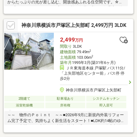
からたっぷりの光が差し込む、開放感あふれる住空間です。☆オ
ープンハウス・ディベロップメント施工☆落ち着いた住環境で静
かに暮らせます☆【駐車場1台付き】車利用にも便利（※駐車スペ
ースは車種によります。）☆EV充電設備付き駐車場
神奈川県横浜市戸塚区上矢部町 2,499万円 3LDK
2,499
万円
間取り
3LDK
2
建物面積
79.49m
2
土地面積
103.06m
築年月
1995年3月(築31年6ヶ月)
ＪＲ東海道本線 戸塚駅 バス11分/
「上矢部地区センター前」バス停 停
歩2分
神奈川県横浜市戸塚区上矢部町
2階建て
駐車場あり
システムキッチン
浴室乾燥機
所有権
即入居可
～～ 物件のＰｏｉｎｔ ～～■2026年9月に新規内外装リフォー
ム完了予定で、気持ちよく新生活をスタート！■LDK約14帖のゆと
りある空間で、ご家族との時間を快適に過ごせます！■全室収納
に加えリビング収納付きで、住空間をすっきり保てます！■南西