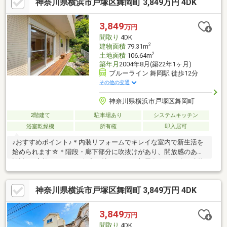
神奈川県横浜市戸塚区舞岡町 3,849万円 4DK
報を収集、分析し迅速な対応を心がけております。ご不安なこと
はなんなりとご相談ください。いちばん話しやすいいちばん分か
りやすいいちばんワクワクする不動産ネットワークへCENTURY21
3,849
万円
アイ建設グループ創業39年の経験と実績を生かし、最適をご提案
間取り
4DK
致します。
2
建物面積
79.31m
2
土地面積
106.64m
築年月
2004年8月(築22年1ヶ月)
ブルーライン 舞岡駅 徒歩12分
その他の交通
神奈川県横浜市戸塚区舞岡町
2階建て
駐車場あり
システムキッチン
浴室乾燥機
所有権
即入居可
♪おすすめポイント♪＊内装リフォームでキレイな室内で新生活を
始められます☆＊階段・廊下部分に吹抜けがあり、開放感のある
設計♪＊家族それぞれの個室を持ちやすい4部屋有☆＊道路と建物
に段差があり、周りの視線が気になりにくくプライバシーが保て
ます♪◆◇物件探し・資金計画でお悩みの方へ◇◆横浜市の不動
神奈川県横浜市戸塚区舞岡町 3,849万円 4DK
産なら当社ＫＩＺＵＮＡまでお問い合わせ下さい。ＳＵＵＭＯや
他サイトには公開していない未公開物件や販売予定物件も多数ご
紹介中！資金計画にお悩みの方にはファイナンシャルプランナー
3,849
万円
による無料相談会を承ります。物件ご購入後もＦＰによる生涯無
間取り
4DK