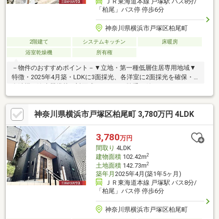
ＪＲ東海道本線 戸塚駅 バス8分/
「柏尾」バス停 停歩6分
神奈川県横浜市戸塚区柏尾町
2階建て
システムキッチン
床暖房
浴室乾燥機
所有権
－物件のおすすめポイント－▼立地・第一種低層住居専用地域▼
特徴・2025年4月築・LDKに3面採光、各洋室に2面採光を確保・
食洗機・浄水器搭載の対面式キッチン、勝手口付・コミュニケー
ションを育むリビング階段・全居室に収納を設置・駐車場1台分有
(車種による)・お庭付▼設備・リビングに足元から暖かい床暖房
神奈川県横浜市戸塚区柏尾町 3,780万円 4LDK
を搭載・雨天時のお洗濯に役立つ浴室乾燥機・各階にトイレ有、
ゆとりをもって使用可能▼周辺環境・横浜市立柏尾小学校 徒歩9
分(約700m)■ ご希望の住まい探しをお手伝いします
3,780
万円
━━━━━・・・物件の詳細・ご相談はお気軽にお問い合わせく
間取り
4LDK
ださい。
2
建物面積
102.42m
2
土地面積
142.73m
築年月
2025年4月(築1年5ヶ月)
ＪＲ東海道本線 戸塚駅 バス8分/
「柏尾」バス停 停歩6分
神奈川県横浜市戸塚区柏尾町