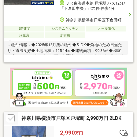
ＪＲ東海道本線 戸塚駅 バス12分/
「下倉田中央」バス停 停歩1分
神奈川県横浜市戸塚区下倉田町
2階建て
システムキッチン
オール電化
床暖房
所有権
～物件情報～◆2025年12月築の物件◆5LDK◆角地のため日当た
り・通風良好◆土地面積：125.14㎡◆建物面積：99.36㎡◆和室あ
り◆LDK 17.1帖と広々空間～交通情報～◆JR東海道線・湘南新
宿ライン・横浜市営地下鉄ブルーライン「戸塚」駅、バス12分
「下倉田中央」バス停徒歩1分、または「戸塚」駅徒歩28分
神奈川県横浜市戸塚区戸塚町 2,990万円 2LDK
2,990
万円