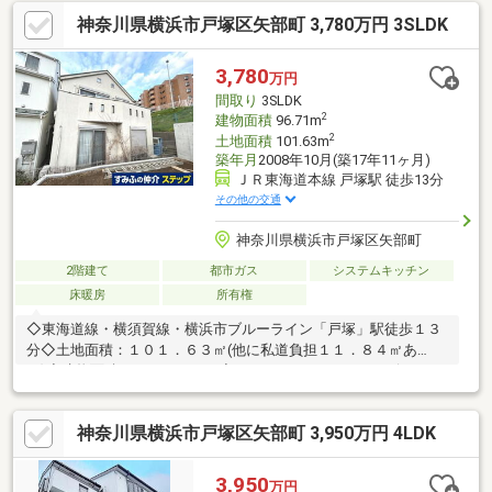
向き・全室2面採光につき、陽当り・通風良好！■食洗機・浴室乾
神奈川県横浜市戸塚区矢部町 3,780万円 3SLDK
燥機など、暮らしを支える設備が充実！ご興味ございましたら下
記「資料請求・お問い合わせ」欄に必要事項記入の上、お問い合
わせください。担当者より、ご希望に合わせて資料送付や、ご内
3,780
万円
覧等手配等させていただきます。その他お住まいに関するご相談
間取り
3SLDK
も承りますので、お気兼ねなくご相談ください。
2
建物面積
96.71m
2
土地面積
101.63m
築年月
2008年10月(築17年11ヶ月)
ＪＲ東海道本線 戸塚駅 徒歩13分
その他の交通
神奈川県横浜市戸塚区矢部町
2階建て
都市ガス
システムキッチン
床暖房
所有権
◇東海道線・横須賀線・横浜市ブルーライン「戸塚」駅徒歩１３
分◇土地面積：１０１．６３㎡(他に私道負担１１．８４㎡あ
り)◇建物面積：９６．７１㎡◇３ＳＬＤＫ ※Ｓ＝サービスルー
ム(納戸)約６．０帖あり◇床暖房、ロフトあり◇カースペースあ
り(車種による)
神奈川県横浜市戸塚区矢部町 3,950万円 4LDK
3,950
万円