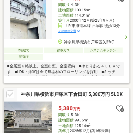
間取り
4LDK
2
建物面積
100.15m
2
土地面積
114.01m
築年月
2000年12月(築25年9ヶ月)
ＪＲ東海道本線 戸塚駅 徒歩13分
その他の交通
神奈川県横浜市戸塚区矢部町
2階建て
都市ガス
システムキッチン
所有権
■全居室６帖以上、全室出窓、全室収納 ■ゆとりある４ＬＤＫで
す ■LDK・洋室は全て無垢材のフローリングを採用 ■キッチン
角には７寸角の檜大黒柱を使用しています■地下車庫※現況接道要
件を満たしていない為、再建築の際は是正工事が必要です ※地
下車庫：ＲＣ造陸屋根平屋建、床面積１９．３８平米
神奈川県横浜市戸塚区下倉田町 5,380万円 5LDK
5,380
万円
間取り
5LDK
2
建物面積
99.36m
2
土地面積
125.14m
築年月
2025年12月(築1年未満)