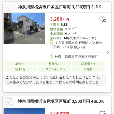
神奈川県横浜市戸塚区戸塚町 3,280万円 3LDK
3,280
万円
間取り
3LDK
2
建物面積
74.11m
2
土地面積
95.21m
築年月
2014年2月(築12年7ヶ月)
ＪＲ東海道本線 戸塚駅 バス8分/
「下郷」バス停 停歩7分
神奈川県横浜市戸塚区戸塚町
2階建て
都市ガス
駐車場あり
駐車2台
システムキッチン
床暖房
あたたかな自然光がたっぷりと差し込む広々としたリビングは、
ご家族みんながゆったりと集まって団らんの時間を楽しむことが
できます！対面式のシステムキッチンを採用しており、お料理中
もご家族の様子を見守れる安心の設計です♪各居室には収納スペー
スがしっかりと備わっているため、お部屋をすっきりと整理整頓
神奈川県横浜市戸塚区戸塚町 3,500万円 4SLDK
して広々とお使いいただけます！周辺は落ち着いた住宅街で静か
に穏やかに過ごせる環境です♪
3,500
万円