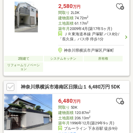
込）と、毎月の住居費を抑えたいファミリーに大変おすすめで
2,580
万円
す。ぜひお気軽にお問い合わせください！
間取り
2LDK
2
建物面積
74.72m
2
土地面積
61.17m
築年月
2009年4月(築17年5ヶ月)
ＪＲ東海道本線 戸塚駅 バス8分/
「長久保」バス停 停歩1分
神奈川県横浜市戸塚区戸塚町
2階建て
システムキッチン
所有権
リフォームリノベーシ
ョン
神奈川県横浜市港南区日限山１ 6,480万円 5DK
6,480
万円
間取り
5DK
2
建物面積
120.87m
2
土地面積
206.13m
築年月
1996年12月(築29年9ヶ月)
ブルーライン 下永谷駅 徒歩9分