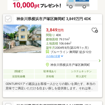
神奈川県横浜市戸塚区舞岡町 3,849万円 4DK
3,849
万円
間取り
4DK
2
建物面積
79.31m
2
土地面積
106.64m
築年月
2004年8月(築22年1ヶ月)
ブルーライン 舞岡駅 徒歩12分
その他の交通
神奈川県横浜市戸塚区舞岡町
2階建て
駐車場あり
システムキッチン
浴室乾燥機
所有権
即入居可
CENTURY21アイ建設はお客様一人ひとりの願いを満たす、本当の
意味でご満足いただける住まい探しを提供致します。それは単な
る住宅の提供だけでなく、立地・生活環境や物件の性能・品質、
資金計画等、住まいに関するあらゆる点の応援をさせていただく
こと、それこそが私たちの使命です。そのために、日々多くの情