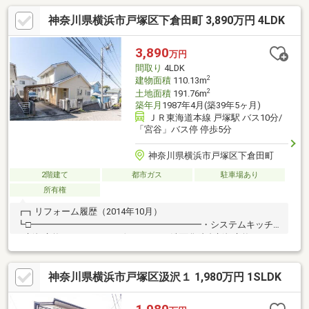
神奈川県横浜市戸塚区下倉田町 3,890万円 4LDK
3,890
万円
間取り
4LDK
2
建物面積
110.13m
2
土地面積
191.76m
築年月
1987年4月(築39年5ヶ月)
ＪＲ東海道本線 戸塚駅 バス10分/
「宮谷」バス停 停歩5分
神奈川県横浜市戸塚区下倉田町
2階建て
都市ガス
駐車場あり
所有権
┏┓リフォーム履歴（2014年10月）
┗□━━━━━━━━━━━━━━━━━━━・システムキッチ
ン新規交換（LIXIL サンヴァリエ）・洗面化粧台新規交換
（LIXIL ラルージュ）・ユニットバス新規交換（LIXIL キレイ
ユ）・1・2階トイレ新規交換（LIXIL アメージュZ）・ガス給湯
神奈川県横浜市戸塚区汲沢１ 1,980万円 1SLDK
器新規交換（リンナイ24号）・バルコニー補修＋防水加工・外壁
塗装・和室畳張替・クロス張替（1階：壁、天井 2階：壁、天
井）