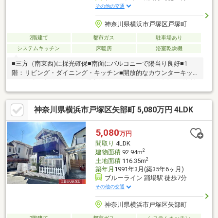
その他の交通
神奈川県横浜市戸塚区戸塚町
2階建て
都市ガス
駐車場あり
システムキッチン
床暖房
浴室乾燥機
■三方（南東西)に採光確保■南面にバルコニーで陽当り良好■1
階：リビング・ダイニング・キッチン■開放的なカウンターキッ
チン（床下収納付き）■床暖房付き（LD）■リビング内部に2箇所
の収納スペース■ゆったりした約8.1帖の主寝室■各居室に収納有■
玄関にベビーカーなど置けるスペース有■上下階にトイレ有■ペア
神奈川県横浜市戸塚区矢部町 5,080万円 4LDK
ガラス仕様■シャッター雨戸付き■耐震等級3（新築時:フラット
35S取得）■2018年築 セミオーダー住宅（分譲:横浜建物）２方向
の道路に面して明るく開放感が魅力的です。「ウッドデッキ」を
5,080
万円
設けて空間を活かして有効スペースを確保しております。お気軽
間取り
4LDK
にご内覧可能です。
2
建物面積
92.94m
2
土地面積
116.35m
築年月
1991年3月(築35年6ヶ月)
ブルーライン 踊場駅 徒歩7分
その他の交通
神奈川県横浜市戸塚区矢部町