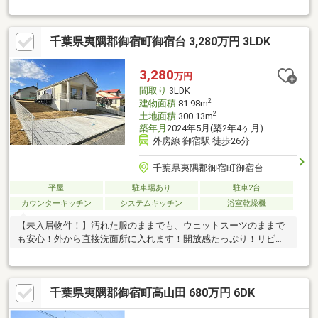
ストア・コンビニは車10分圏内。倉庫棟。太陽光発電。居住中の
ため下見は遠慮下さい
千葉県夷隅郡御宿町御宿台 3,280万円 3LDK
3,280
万円
間取り
3LDK
2
建物面積
81.98m
2
土地面積
300.13m
築年月
2024年5月(築2年4ヶ月)
外房線 御宿駅 徒歩26分
千葉県夷隅郡御宿町御宿台
平屋
駐車場あり
駐車2台
カウンターキッチン
システムキッチン
浴室乾燥機
【未入居物件！】汚れた服のままでも、ウェットスーツのままで
も安心！外から直接洗面所に入れます！開放感たっぷり！リビン
グとウッドデッキがつながる、大きく開くサッシです！
千葉県夷隅郡御宿町高山田 680万円 6DK