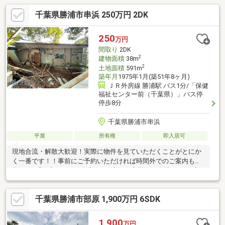
千葉県勝浦市串浜 250万円 2DK
250
万円
間取り
2DK
2
建物面積
38m
2
土地面積
591m
築年月
1975年1月(築51年8ヶ月)
ＪＲ外房線 勝浦駅 バス1分/「保健
福祉センター前（千葉県）」バス停
停歩8分
千葉県勝浦市串浜
平屋
所有権
即入居可
現地合流・解散大歓迎！実際に物件を見ていただくことがとにか
く一番です！！事前にご予約いただければ時間外でのご案内も可
能です♪「住宅ローンが不安…」と言うお客様へ！自社グループで
住宅ローンを取り扱っている弊社だからこそ出来るご提案がござ
います！不動産会社選びで迷っている方はぜひ一度ご相談くださ
千葉県勝浦市部原 1,900万円 6SDK
い♪
1,900
万円