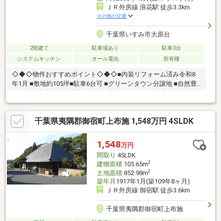
ＪＲ外房線 浪花駅 徒歩3.3km
その他の交通
千葉県いすみ市大原台
2階建て
駐車場あり
駐車3台
システムキッチン
オール電化
所有権
◇◆◇物件おすすめポイント◇◆◇■内装リフォーム済み令和8
年1月 ■敷地約105坪■駐車6台可 ■グリーンタウン分譲地 ■自然豊
かな分譲地◆価格や写真を随時更新しています！！◆気になる物
件の価格変更や、物件の状況もいち早くわかって便利な『お気に
入り追加』をぜひご利用ください♪
千葉県夷隅郡御宿町上布施 1,548万円 4SLDK
1,548
万円
間取り
4SLDK
2
建物面積
105.65m
2
土地面積
852.98m
築年月
1917年1月(築109年8ヶ月)
ＪＲ外房線 御宿駅 徒歩3.6km
千葉県夷隅郡御宿町上布施