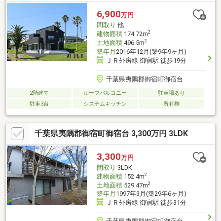
クロス張替え、網戸張替えハウスクリーニング等◆周辺環境◆浪
花小学校 徒歩42分大原中学校 徒歩94分浪花保育所 徒歩12分
6,900
万円
スーパーおおたや 車8分セブンイレブン 車6分たぶのき公園
間取り
他
徒歩10分
2
建物面積
174.72m
2
土地面積
496.5m
築年月
2016年12月(築9年9ヶ月)
ＪＲ外房線 御宿駅 徒歩19分
千葉県夷隅郡御宿町御宿台
2階建て
ルーフバルコニー
駐車場あり
駐車3台
システムキッチン
所有権
千葉県夷隅郡御宿町御宿台 3,300万円 3LDK
3,300
万円
間取り
3LDK
2
建物面積
152.4m
2
土地面積
529.47m
築年月
1997年3月(築29年6ヶ月)
ＪＲ外房線 御宿駅 徒歩31分