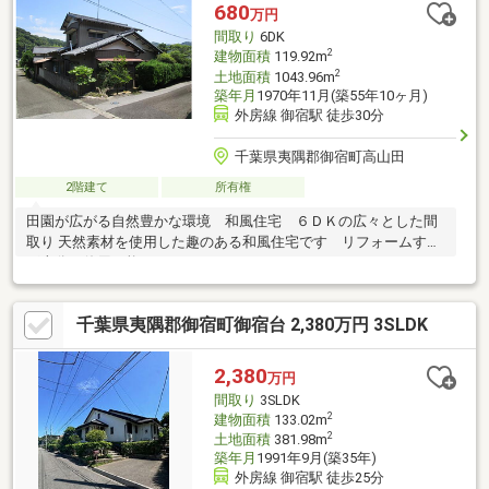
680
万円
間取り
6DK
2
建物面積
119.92m
2
土地面積
1043.96m
築年月
1970年11月(築55年10ヶ月)
外房線 御宿駅 徒歩30分
千葉県夷隅郡御宿町高山田
2階建て
所有権
田園が広がる自然豊かな環境 和風住宅 ６ＤＫの広々とした間
取り 天然素材を使用した趣のある和風住宅です リフォームすれ
ば十分に使用可能
千葉県夷隅郡御宿町御宿台 2,380万円 3SLDK
2,380
万円
間取り
3SLDK
2
建物面積
133.02m
2
土地面積
381.98m
築年月
1991年9月(築35年)
外房線 御宿駅 徒歩25分