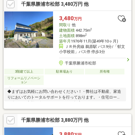
千葉県勝浦市松部 3,480万円 他
だからこそ出来るご提案がございます！貸金業務取扱主任者の資
格保有者も居ますので、不動産会社選びで迷っている方はぜひ一
度ご相談ください♪
3,480
万円
間取り
他
2
建物面積
442.75m
2
土地面積
898m
築年月
1976年11月(築49年10ヶ月)
ＪＲ外房線 鵜原駅 バス9分/「郁文
小学校前」バス停 停歩3分
千葉県勝浦市松部
3階建て以上
駐車場あり
所有権
リフォームリノベーシ
ョン
◆まずはお気軽にお問い合わせください！・弊社は不動産、家造
りにおいてのトータルサポートを行っております。・住宅ローン
に強く、お客様一人ひとりにあったご提案をさせていただきま
す。・スタッフ一同、誠心誠意ご対応させていただきます！◆経
験知識が豊富なスタッフが在籍！迅速な対応を心掛けておりま
千葉県勝浦市松部 3,880万円 他
す。・お問合せを受けてから即日ご対応をさせていただきま
す。・その他物件情報も多数ございます！お気軽にお問い合わせ
ください。
3,880
万円