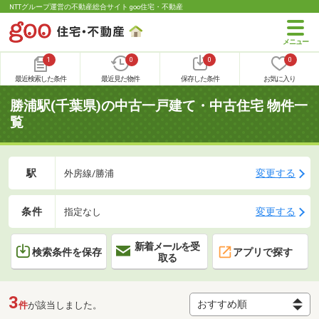
NTTグループ運営の不動産総合サイト goo住宅・不動産
1
0
0
0
最近検索した条件
最近見た物件
保存した条件
お気に入り
勝浦駅(千葉県)の中古一戸建て・中古住宅 物件一
覧
駅
変更する
外房線/勝浦
条件
変更する
指定なし
新着メールを受
検索条件を保存
アプリで探す
取る
3
件
が該当しました。