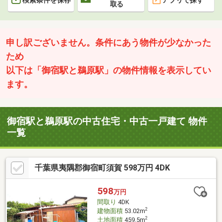
検索条件を保存
アプリで探す
取る
申し訳ございません。条件にあう物件が少なかった
ため
以下は「御宿駅と鵜原駅」の物件情報を表示してい
ます。
御宿駅と鵜原駅の中古住宅・中古一戸建て 物件
一覧
千葉県夷隅郡御宿町須賀 598万円 4DK
598
万円
間取り
4DK
2
建物面積
53.02m
2
土地面積
459.5m