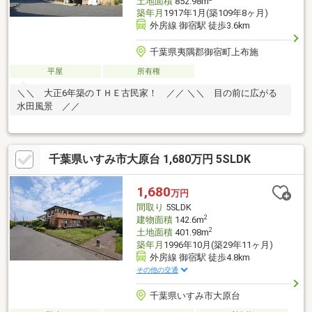
土地面積
852.98m
築年月
1917年1月(築109年8ヶ月)
外房線 御宿駅 徒歩3.6km
千葉県夷隅郡御宿町上布施
平屋
所有権
＼＼ 大正6年築のＴＨＥ古民家！ ／／ ＼＼ 目の前に広がる
水田風景 ／／
千葉県いすみ市大原台 1,680万円 5SLDK
1,680
万円
間取り
5SLDK
2
建物面積
142.6m
2
土地面積
401.98m
築年月
1996年10月(築29年11ヶ月)
外房線 御宿駅 徒歩4.8km
その他の交通
千葉県いすみ市大原台