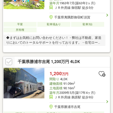
築年月
1963年7月(築63年2ヶ月)
ＪＲ外房線 御宿駅 徒歩5分
千葉県夷隅郡御宿町須賀
平屋
駐車場あり
駐車3台
所有権
◆まずはお気軽にお問い合わせください！・弊社は不動産、家造
りにおいてのトータルサポートを行っております。・住宅ローン
に強く、お客様一人ひとりにあったご提案をさせていただきま
す。・スタッフ一同、誠心誠意ご対応させていただきます！◆経
験知識が豊富なスタッフが在籍！迅速な対応を心掛けておりま
千葉県勝浦市吉尾 1,200万円 4LDK
す。・お問合せを受けてから即日ご対応をさせていただきま
す。・その他物件情報も多数ございます！お気軽にお問い合わせ
ください。
1,200
万円
間取り
4LDK
2
建物面積
91.09m
2
土地面積
90.16m
築年月
2009年5月(築17年4ヶ月)
ＪＲ外房線 鵜原駅 徒歩9分
千葉県勝浦市吉尾