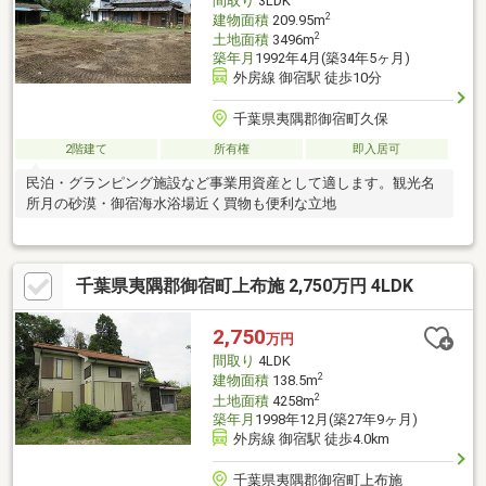
間取り
3LDK
2
建物面積
209.95m
2
土地面積
3496m
築年月
1992年4月(築34年5ヶ月)
外房線 御宿駅 徒歩10分
千葉県夷隅郡御宿町久保
2階建て
所有権
即入居可
民泊・グランピング施設など事業用資産として適します。観光名
所月の砂漠・御宿海水浴場近く買物も便利な立地
千葉県夷隅郡御宿町上布施 2,750万円 4LDK
2,750
万円
間取り
4LDK
2
建物面積
138.5m
2
土地面積
4258m
築年月
1998年12月(築27年9ヶ月)
外房線 御宿駅 徒歩4.0km
千葉県夷隅郡御宿町上布施