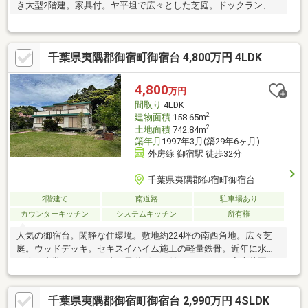
き大型2階建。家具付。ヤ平坦で広々とした芝庭。ドックラン、家
庭菜園等も可。駐車場2台並列。別荘、テレワークの拠点、ゲスト
ハウスにも
千葉県夷隅郡御宿町御宿台 4,800万円 4LDK
4,800
万円
間取り
4LDK
2
建物面積
158.65m
2
土地面積
742.84m
築年月
1997年3月(築29年6ヶ月)
外房線 御宿駅 徒歩32分
千葉県夷隅郡御宿町御宿台
2階建て
南道路
駐車場あり
カウンターキッチン
システムキッチン
所有権
人気の御宿台。閑静な住環境。敷地約224坪の南西角地。広々芝
庭。ウッドデッキ。セキスイハイム施工の軽量鉄骨。近年に水回
り含む内装リフォーム済。電動ゲート付シャッター。家庭菜園ス
ペースも。定住、別荘に。
千葉県夷隅郡御宿町御宿台 2,990万円 4SLDK