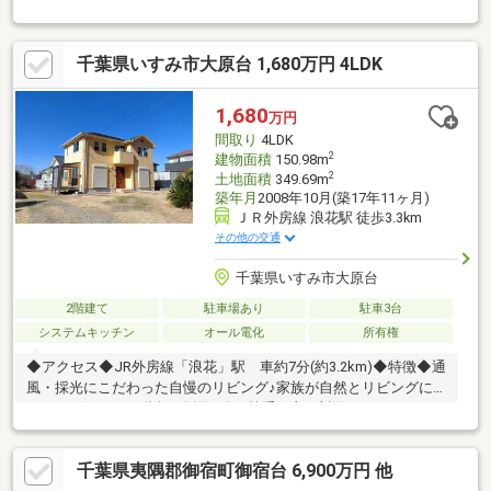
千葉県いすみ市大原台 1,680万円 4LDK
1,680
万円
間取り
4LDK
2
建物面積
150.98m
2
土地面積
349.69m
築年月
2008年10月(築17年11ヶ月)
ＪＲ外房線 浪花駅 徒歩3.3km
その他の交通
千葉県いすみ市大原台
2階建て
駐車場あり
駐車3台
システムキッチン
オール電化
所有権
◆アクセス◆JR外房線「浪花」駅 車約7分(約3.2km)◆特徴◆通
風・採光にこだわった自慢のリビング♪家族が自然とリビングに集
まるリビングイン階段を採用♪使い勝手の良い対面キッチン♪キッ
チンにはゴミ出しに便利な勝手口もあります♪部屋ごとに設けた収
納は住みやすさへのこだわりです♪天候を気にせず洗濯物が干せる
千葉県夷隅郡御宿町御宿台 6,900万円 他
嬉しいスペース「サンルーム」付き♪◆リフォーム内容◆全居室