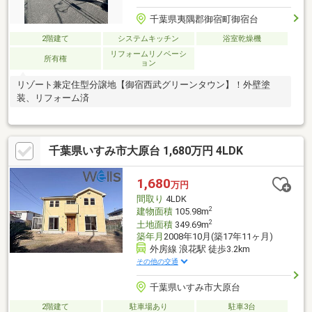
千葉県夷隅郡御宿町御宿台
2階建て
システムキッチン
浴室乾燥機
リフォームリノベーシ
所有権
ョン
リゾート兼定住型分譲地【御宿西武グリーンタウン】！外壁塗
装、リフォーム済
千葉県いすみ市大原台 1,680万円 4LDK
1,680
万円
間取り
4LDK
2
建物面積
105.98m
2
土地面積
349.69m
築年月
2008年10月(築17年11ヶ月)
外房線 浪花駅 徒歩3.2km
その他の交通
千葉県いすみ市大原台
2階建て
駐車場あり
駐車3台