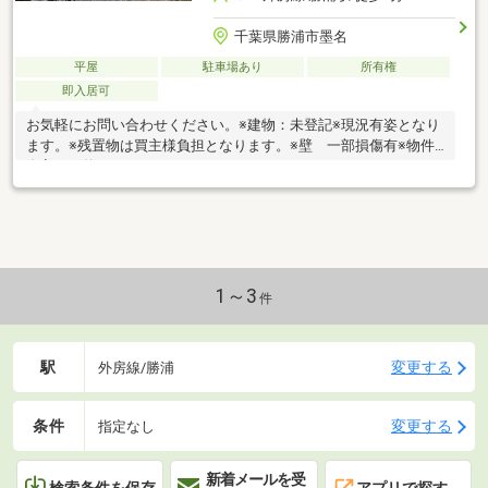
千葉県勝浦市墨名
平屋
駐車場あり
所有権
即入居可
お気軽にお問い合わせください。※建物：未登記※現況有姿となり
ます。※残置物は買主様負担となります。※壁 一部損傷有※物件
進入口：約２．５ｍ
1～3
件
駅
変更する
外房線/勝浦
条件
変更する
指定なし
新着メールを受