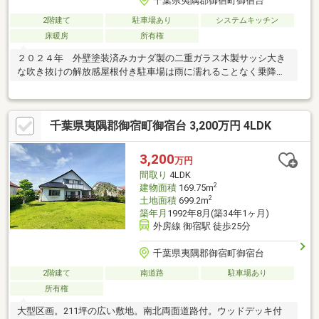
千葉県夷隅郡御宿町御宿台
2階建て
駐車場あり
システムキッチン
床暖房
所有権
２０２４年 外壁塗装済みカナダ製の二重ガラス木製サッシ大き
な吹き抜けの解放感屋根付き駐車場は雨に濡れることなく乗降が
できます
千葉県夷隅郡御宿町御宿台 3,200万円 4LDK
3,200
万円
間取り
4LDK
2
建物面積
169.75m
2
土地面積
699.2m
築年月
1992年8月(築34年1ヶ月)
外房線 御宿駅 徒歩25分
千葉県夷隅郡御宿町御宿台
2階建て
南道路
駐車場あり
所有権
大型区画。211坪の広い敷地。南北両面道路付。ウッドデッキ付