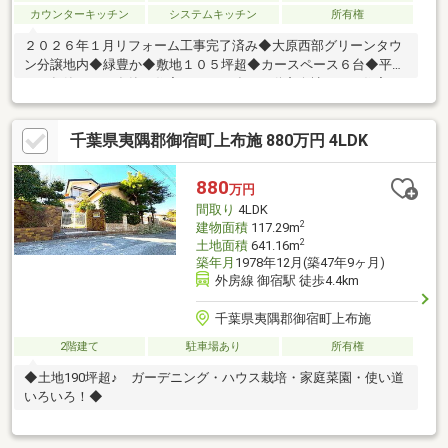
カウンターキッチン
システムキッチン
所有権
２０２６年１月リフォーム工事完了済み◆大原西部グリーンタウ
ン分譲地内◆緑豊か◆敷地１０５坪超◆カースペース６台◆平成
２０年築 ＦＰ在籍の住宅ローンに強い不動産会社です！住宅ロ
ーンもお任せください！
千葉県夷隅郡御宿町上布施 880万円 4LDK
880
万円
間取り
4LDK
2
建物面積
117.29m
2
土地面積
641.16m
築年月
1978年12月(築47年9ヶ月)
外房線 御宿駅 徒歩4.4km
千葉県夷隅郡御宿町上布施
2階建て
駐車場あり
所有権
◆土地190坪超♪ ガーデニング・ハウス栽培・家庭菜園・使い道
いろいろ！◆