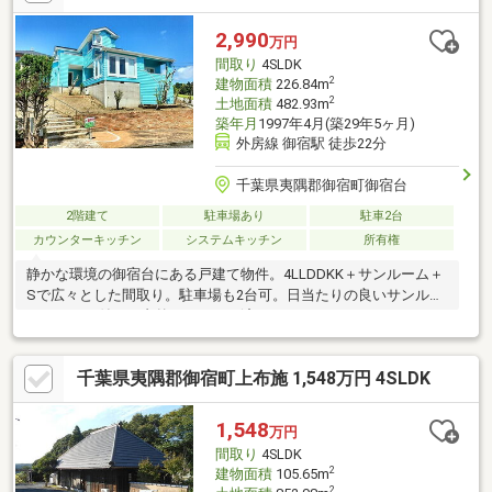
2,990
万円
間取り
4SLDK
2
建物面積
226.84m
2
土地面積
482.93m
築年月
1997年4月(築29年5ヶ月)
外房線 御宿駅 徒歩22分
千葉県夷隅郡御宿町御宿台
2階建て
駐車場あり
駐車2台
カウンターキッチン
システムキッチン
所有権
静かな環境の御宿台にある戸建て物件。4LLDDKK＋サンルーム＋
Sで広々とした間取り。駐車場も2台可。日当たりの良いサンルー
ム・テラス付き。内外リフォーム済み
千葉県夷隅郡御宿町上布施 1,548万円 4SLDK
1,548
万円
間取り
4SLDK
2
建物面積
105.65m
2