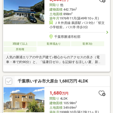
間取り
他
2
建物面積
442.75m
2
土地面積
898m
築年月
1976年11月(築49年10ヶ月)
ＪＲ外房線 鵜原駅 バス9分/「郁文
小学校前」バス停 停歩3分
千葉県勝浦市松部
3階建て以上
駐車場あり
駐車3台
所有権
人気の勝浦エリアの中古戸建て♪都心からのアクセスの良さ（電
車・車で約90分）と、「猛暑日ゼロ」を記録する涼しい夏、新鮮
な海の幸や勝浦タンタンメンなどのご当地グルメ、透明度の高い
海での海水浴、夏は涼しく冬は暖かいという快適な気候が、避暑
地としても人気です♪現地合流・解散大歓迎！実際に物件を見てい
千葉県いすみ市大原台 1,680万円 4LDK
ただくことがとにかく一番です！！「住宅ローンが不安…」と言
うお客様へ！自社グループで住宅ローンを取り扱っている弊社だ
からこそ出来るご提案がございます！貸金業務取扱主任者の資格
1,680
万円
保有者も居ますので、不動産会社選びで迷っている方はぜひ一度
間取り
4LDK
ご相談ください♪
2
建物面積
105.98m
2
土地面積
349.69m
築年月
2008年10月(築17年11ヶ月)