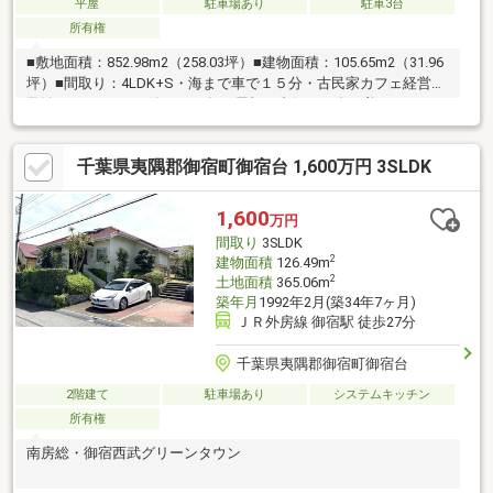
平屋
駐車場あり
駐車3台
所有権
■敷地面積：852.98m2（258.03坪）■建物面積：105.65m2（31.96
坪）■間取り：4LDK+S・海まで車で１５分・古民家カフェ経営や
民泊におすすめ♪・築１００年の屋根の内側は圧巻の美しさ
▲▲▲▲▲▲▲▲▲▲▲▲▲▲▲▲▲▲▲▲▲▲▲▲▲▲▲▲▲▲▲▲▲
葉・南房総で田舎暮らし”海の見える暮らし・里山の古民家など物
千葉県夷隅郡御宿町御宿台 1,600万円 3SLDK
件充実！お気軽にフリーダイヤル「0120-633-311」へお問い合わ
せください！！
▲▲▲▲▲▲▲▲▲▲▲▲▲▲▲▲▲▲▲▲▲▲▲▲▲▲▲▲▲▲▲▲
1,600
万円
間取り
3SLDK
2
建物面積
126.49m
2
土地面積
365.06m
築年月
1992年2月(築34年7ヶ月)
ＪＲ外房線 御宿駅 徒歩27分
千葉県夷隅郡御宿町御宿台
2階建て
駐車場あり
システムキッチン
所有権
南房総・御宿西武グリーンタウン