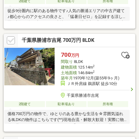
2階建て
駐車場あり
所有権
徒歩9分圏内に駅のある物件です♪人気の勝浦エリアの中古戸建て
♪都心からのアクセスの良さと、「猛暑日ゼロ」を記録する涼しい
夏、新鮮な海の幸などのご当地グルメ、透明度の高い海での海水
浴、夏は涼しく冬は暖かいという快適な気候が、避暑地としても
人気です♪現地合流・解散大歓迎！実際に物件を見ていただくこと
千葉県勝浦市吉尾 700万円 8LDK
がとにかく一番です！！事前にご予約いただければ時間外でのご
案内も可能です♪自社グループで住宅ローンを取り扱っている弊社
だからこそ出来るご提案がございます！貸金業務取扱主任者の資
700
万円
格保有者も居ますので、不動産会社選びで迷っている方はぜひ一
間取り
8LDK
度ご相談ください♪
2
建物面積
125.14m
2
土地面積
146.84m
築年月
1970年12月(築55年9ヶ月)
ＪＲ外房線 鵜原駅 徒歩10分
千葉県勝浦市吉尾
2階建て
駐車場あり
所有権
価格700万円の物件で、ゆとりのある豊かな生活を☆雰囲気溢れ
る8LDKの物件はこちらです(^^)現地合流・解散大歓迎！実際に物
件を見ていただくことがとにかく一番です！！事前にご予約いた
だければ時間外でのご案内も可能です♪「住宅ローンが不安…」と
言うお客様へ！自社グループで住宅ローンを取り扱っている弊社