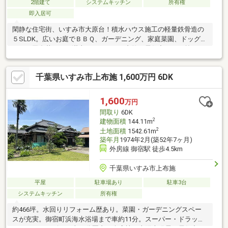
2階建て
システムキッチン
所有権
即入居可
閑静な住宅街、いすみ市大原台！積水ハウス施工の軽量鉄骨造の
５SLDK。広いお庭でＢＢＱ、ガーデニング、家庭菜園、ドッグラ
ンなど田舎暮らしを満喫できます。ご内覧は居住中のため前もっ
てご連絡ください。
千葉県いすみ市上布施 1,600万円 6DK
1,600
万円
間取り
6DK
2
建物面積
144.11m
2
土地面積
1542.61m
築年月
1974年2月(築52年7ヶ月)
外房線 御宿駅 徒歩4.5km
千葉県いすみ市上布施
平屋
駐車場あり
駐車3台
システムキッチン
所有権
約466坪。水回りリフォーム歴あり。菜園・ガーデニングスペー
スが充実。御宿町浜海水浴場まで車約11分。スーパー・ドラッグ