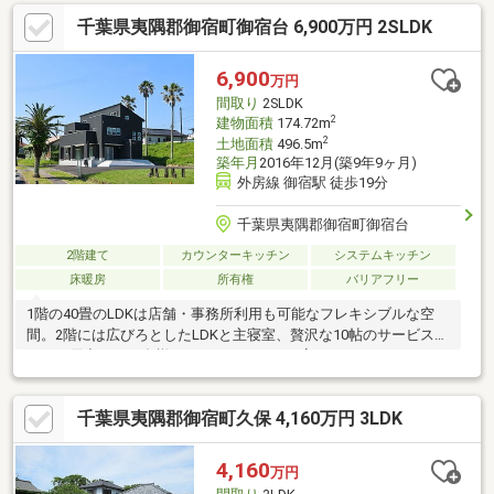
千葉県夷隅郡御宿町御宿台 6,900万円 2SLDK
6,900
万円
間取り
2SLDK
2
建物面積
174.72m
2
土地面積
496.5m
築年月
2016年12月(築9年9ヶ月)
外房線 御宿駅 徒歩19分
千葉県夷隅郡御宿町御宿台
2階建て
カウンターキッチン
システムキッチン
床暖房
所有権
バリアフリー
1階の40畳のLDKは店舗・事務所利用も可能なフレキシブルな空
間。2階には広びろとしたLDKと主寝室、贅沢な10帖のサービスル
ームが用意され、多様なライフスタイルに応えます。
千葉県夷隅郡御宿町久保 4,160万円 3LDK
4,160
万円