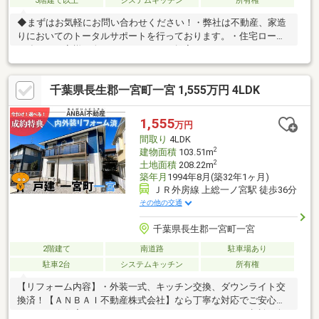
3階建て以上
システムキッチン
所有権
◆まずはお気軽にお問い合わせください！・弊社は不動産、家造
りにおいてのトータルサポートを行っております。・住宅ローン
に強く、お客様一人ひとりにあったご提案をさせていただきま
す。・スタッフ一同、誠心誠意ご対応させていただきます！◆経
験知識が豊富なスタッフが在籍！迅速な対応を心掛けておりま
千葉県長生郡一宮町一宮 1,555万円 4LDK
す。・お問合せを受けてから即日ご対応をさせていただきま
す。・その他物件情報も多数ございます！お気軽にお問い合わせ
ください。
1,555
万円
間取り
4LDK
2
建物面積
103.51m
2
土地面積
208.22m
築年月
1994年8月(築32年1ヶ月)
ＪＲ外房線 上総一ノ宮駅 徒歩36分
その他の交通
千葉県長生郡一宮町一宮
2階建て
南道路
駐車場あり
駐車2台
システムキッチン
所有権
【リフォーム内容】・外装一式、キッチン交換、ダウンライト交
換済！【ＡＮＢＡＩ不動産株式会社】なら丁寧な対応でご安心頂
けます！☆住宅ローンならお任せください、もちろんご相談は無