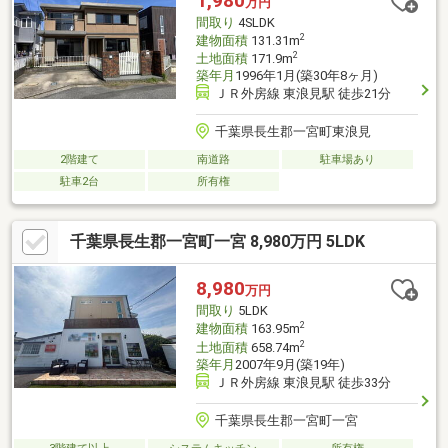
1,980
万円
間取り
4SLDK
2
建物面積
131.31m
2
土地面積
171.9m
築年月
1996年1月(築30年8ヶ月)
ＪＲ外房線 東浪見駅 徒歩21分
千葉県長生郡一宮町東浪見
2階建て
南道路
駐車場あり
駐車2台
所有権
千葉県長生郡一宮町一宮 8,980万円 5LDK
8,980
万円
間取り
5LDK
2
建物面積
163.95m
2
土地面積
658.74m
築年月
2007年9月(築19年)
ＪＲ外房線 東浪見駅 徒歩33分
千葉県長生郡一宮町一宮