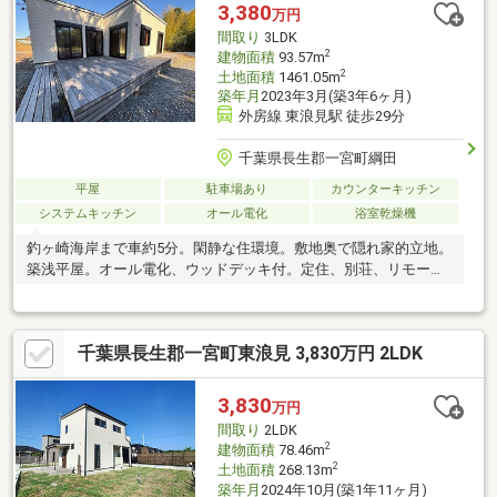
3,380
万円
間取り
3LDK
2
建物面積
93.57m
2
土地面積
1461.05m
築年月
2023年3月(築3年6ヶ月)
外房線 東浪見駅 徒歩29分
千葉県長生郡一宮町綱田
平屋
駐車場あり
カウンターキッチン
システムキッチン
オール電化
浴室乾燥機
釣ヶ崎海岸まで車約5分。閑静な住環境。敷地奥で隠れ家的立地。
築浅平屋。オール電化、ウッドデッキ付。定住、別荘、リモート
ワークにも。
千葉県長生郡一宮町東浪見 3,830万円 2LDK
3,830
万円
間取り
2LDK
2
建物面積
78.46m
2
土地面積
268.13m
築年月
2024年10月(築1年11ヶ月)