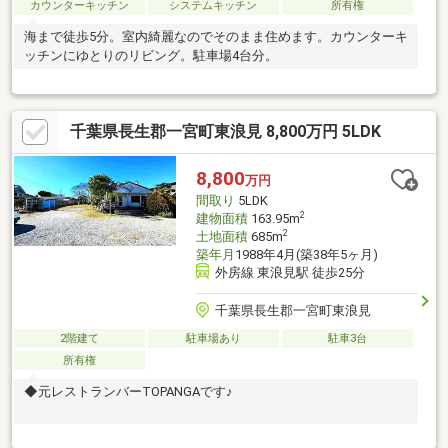
カウンターキッチン
システムキッチン
所有権
海まで徒歩5分。室内綺麗なのでそのまま住めます。カウンターキ
ッチンにゆとりのリビング。駐車場4台分。
千葉県長生郡一宮町東浪見 8,800万円 5LDK
8,800
万円
間取り
5LDK
2
建物面積
163.95m
2
土地面積
685m
築年月
1988年4月(築38年5ヶ月)
外房線 東浪見駅 徒歩25分
千葉県長生郡一宮町東浪見
2階建て
駐車場あり
駐車3台
所有権
◆元レストランバーTOPANGAです♪