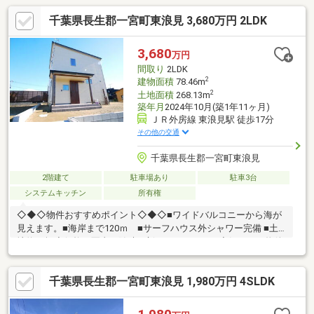
千葉県長生郡一宮町東浪見 3,680万円 2LDK
3,680
万円
間取り
2LDK
2
建物面積
78.46m
2
土地面積
268.13m
築年月
2024年10月(築1年11ヶ月)
ＪＲ外房線 東浪見駅 徒歩17分
その他の交通
千葉県長生郡一宮町東浪見
2階建て
駐車場あり
駐車3台
システムキッチン
所有権
◇◆◇物件おすすめポイント◇◆◇■ワイドバルコニーから海が
見えます。■海岸まで120ｍ ■サーフハウス外シャワー完備 ■土
地約81坪◆価格や写真を随時更新しています！！◆気になる物件
の価格変更や、物件の状況もいち早くわかって便利な『お気に入
り追加』をぜひご利用ください♪
千葉県長生郡一宮町東浪見 1,980万円 4SLDK