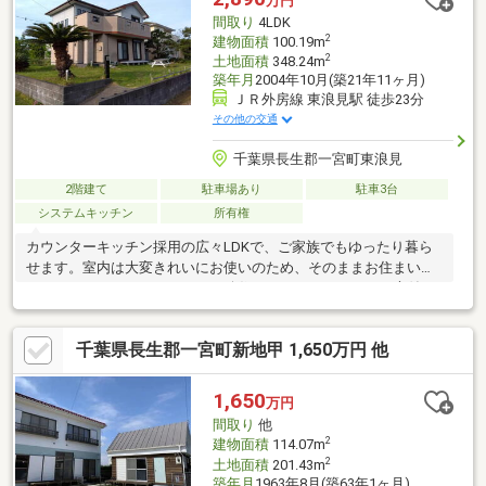
万円
間取り
4LDK
2
建物面積
100.19m
2
土地面積
348.24m
築年月
2004年10月(築21年11ヶ月)
ＪＲ外房線 東浪見駅 徒歩23分
その他の交通
千葉県長生郡一宮町東浪見
2階建て
駐車場あり
駐車3台
システムキッチン
所有権
カウンターキッチン採用の広々LDKで、ご家族でもゆったり暮ら
せます。室内は大変きれいにお使いのため、そのままお住まいい
ただけます。セカンドハウスや移住にもおすすめです。お庭付き
でアウトドアやガーデニングも楽しめます。
千葉県長生郡一宮町新地甲 1,650万円 他
1,650
万円
間取り
他
2
建物面積
114.07m
2
土地面積
201.43m
築年月
1963年8月(築63年1ヶ月)