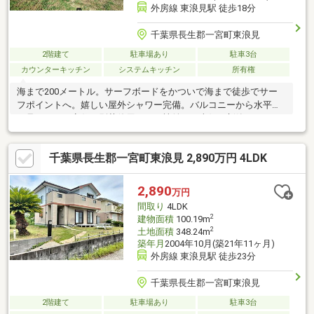
外房線 東浪見駅 徒歩18分
千葉県長生郡一宮町東浪見
2階建て
駐車場あり
駐車3台
カウンターキッチン
システムキッチン
所有権
海まで200メートル。サーフボードをかついで海まで徒歩でサー
フポイントへ。嬉しい屋外シャワー完備。バルコニーから水平線
が見えます。定住・別荘使用に。２棟並びの南側の新築です。
千葉県長生郡一宮町東浪見 2,890万円 4LDK
2,890
万円
間取り
4LDK
2
建物面積
100.19m
2
土地面積
348.24m
築年月
2004年10月(築21年11ヶ月)
外房線 東浪見駅 徒歩23分
千葉県長生郡一宮町東浪見
2階建て
駐車場あり
駐車3台