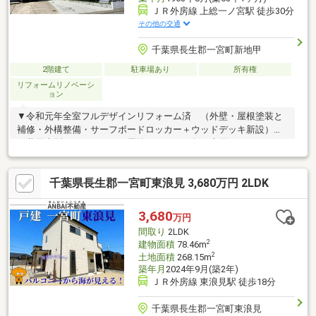
ＪＲ外房線 上総一ノ宮駅 徒歩30分
その他の交通
千葉県長生郡一宮町新地甲
2階建て
駐車場あり
所有権
リフォームリノベーシ
ョン
▼令和元年全室フルデザインリフォーム済 （外壁・屋根塗装と
補修・外構整備・サーフボードロッカー＋ウッドデッキ新設）
▼共用大型ウッドデッキ・屋外シャワー・各戸専用ボードロッカ
ー新設▼敷地内、駐車場４台分あり▼アパート ４戸中３戸賃貸
中※１０２号室（倉庫）は水回りを整備し賃貸・民泊による収益
千葉県長生郡一宮町東浪見 3,680万円 2LDK
化や自己使用など多彩な活用が可能▼８月開催の一宮海岸花火大
会を敷地から間近に楽しめます※上下水道（メーター１基）※アパ
ートの各戸に一つボードロッカーと駐車スペース一台分無償で賃
3,680
万円
貸中※戸建：築年月不詳 ※アパート：１階１９６３年築、２階１
間取り
2LDK
９８４年増築※有形有姿売買・売主契約不適合責任免責
2
建物面積
78.46m
2
土地面積
268.15m
築年月
2024年9月(築2年)
ＪＲ外房線 東浪見駅 徒歩18分
千葉県長生郡一宮町東浪見