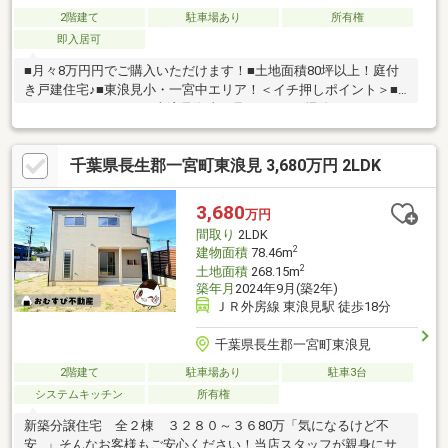
2階建て
駐車場あり
所有権
即入居可
■月々8万円円でご購入いただけます！■土地面積80坪以上！庭付
き戸建住宅♪■東浪見小・一宮中エリア！＜イチ押しポイント＞■
ワイドバルコニーから東浪見海岸が見える！■お掃除しやすいIHコ
ンロ付きキッチン！■アウトドア趣味の方にうれしい屋外シャワ
ー付き■セカンドハウスにもオススメです♪
千葉県長生郡一宮町東浪見 3,680万円 2LDK
3,680
万円
間取り
2LDK
2
建物面積
78.46m
2
土地面積
268.15m
築年月
2024年9月(築2年)
ＪＲ外房線 東浪見駅 徒歩18分
千葉県長生郡一宮町東浪見
2階建て
駐車場あり
駐車3台
システムキッチン
所有権
新築分譲住宅 全２棟 ３２８０～３６80万「気になるけど不
安…」そんなお客様もご安心ください！当店スタッフが親身にサ