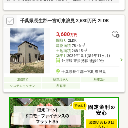
ポートし、理想のお住まい探しをお手伝いいたします。本日すぐ
のご案内も可能です。お気軽にお問い合わせください！◆「理想
の住まい、安心の資金計画で手に入れよう。」◆「新しい家、新
千葉県長生郡一宮町東浪見 3,680万円 2LDK
しいスタート。私たちがサポートします。」◆「住まいの夢を現
実に。ローン計画もお任せ！」◆「安心の資金プランで、あなた
のマイホームを実現。」◆「不動産購入も、資金計画も、私たち
3,680
万円
にお任せ！」年中無休
間取り
2LDK
2
建物面積
78.46m
2
土地面積
268.15m
築年月
2024年10月(築1年11ヶ月)
外房線 東浪見駅 徒歩19分
千葉県長生郡一宮町東浪見
2階建て
駐車場あり
駐車2台
システムキッチン
所有権