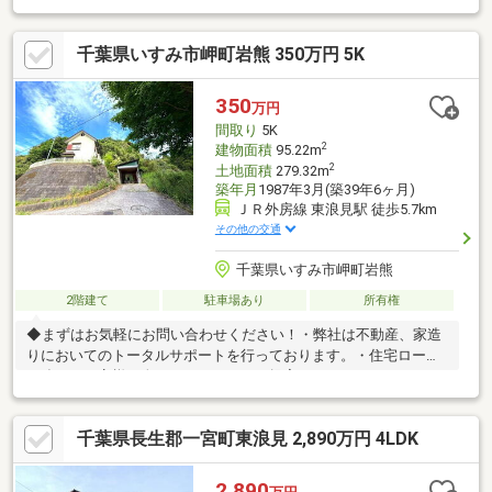
料です♪・頭金や自己資金が無い、、、・オートローンや他に借り
入れがある、、、・過去に審査が通らなかったんだけど、、、・
千葉県いすみ市岬町岩熊 350万円 5K
勤続年数が短い、独身であるｅｔｃ、、、まずはお気軽にご相談
ください。お客様に合った金融機関をご紹介させて頂きます。無
料相談は、随時受付中です。☆押し売りや無理な営業はいたしま
350
万円
せん。ご心配事はお気軽にお尋ねください♪
間取り
5K
2
建物面積
95.22m
2
土地面積
279.32m
築年月
1987年3月(築39年6ヶ月)
ＪＲ外房線 東浪見駅 徒歩5.7km
その他の交通
千葉県いすみ市岬町岩熊
2階建て
駐車場あり
所有権
◆まずはお気軽にお問い合わせください！・弊社は不動産、家造
りにおいてのトータルサポートを行っております。・住宅ローン
に強く、お客様一人ひとりにあったご提案をさせていただきま
す。・スタッフ一同、誠心誠意ご対応させていただきます！◆経
験知識が豊富なスタッフが在籍！迅速な対応を心掛けておりま
千葉県長生郡一宮町東浪見 2,890万円 4LDK
す。・お問合せを受けてから即日ご対応をさせていただきま
す。・その他物件情報も多数ございます！お気軽にお問い合わせ
ください。
2,890