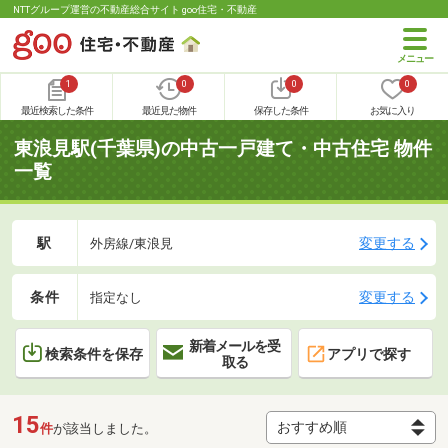
NTTグループ運営の不動産総合サイト goo住宅・不動産
1
0
0
0
最近検索した条件
最近見た物件
保存した条件
お気に入り
東浪見駅(千葉県)の中古一戸建て・中古住宅 物件
一覧
駅
変更する
外房線/東浪見
条件
変更する
指定なし
新着メールを受
検索条件を保存
アプリで探す
取る
15
件
が該当しました。