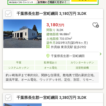
千葉県長生郡一宮町綱田 3,180万円 3LDK
3,180
万円
間取り
3LDK
2
建物面積
96.88m
2
土地面積
733.07m
築年月
2023年3月(築3年6ヶ月)
外房線 東浪見駅 徒歩29分
千葉県長生郡一宮町綱田
平屋
駐車場あり
カウンターキッチン
システムキッチン
オール電化
浴室乾燥機
釣ヶ崎海岸まで車約5分。閑静な住環境。敷地奥で隠れ家的立地。
築浅平屋。オール電化、ウッドデッキ付。定住、別荘、リモート
ワークにも。
千葉県長生郡一宮町綱田 3,380万円 3LDK