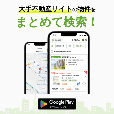
大手不動産サイト
物件
の
を
まとめて検索！