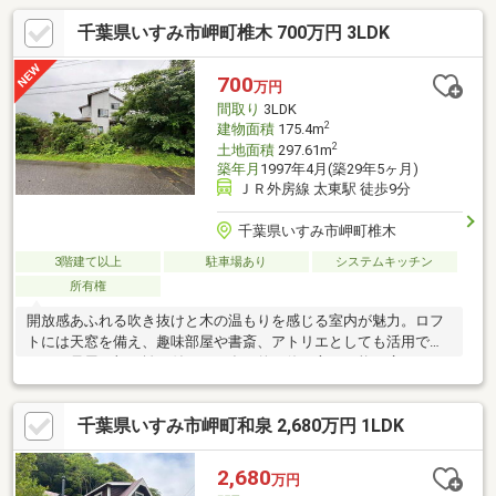
千葉県いすみ市岬町椎木 700万円 3LDK
700
万円
間取り
3LDK
2
建物面積
175.4m
2
土地面積
297.61m
築年月
1997年4月(築29年5ヶ月)
ＪＲ外房線 太東駅 徒歩9分
千葉県いすみ市岬町椎木
3階建て以上
駐車場あり
システムキッチン
所有権
開放感あふれる吹き抜けと木の温もりを感じる室内が魅力。ロフ
トには天窓を備え、趣味部屋や書斎、アトリエとしても活用でき
ます。母屋に加え離れ付きで、多目的な使い方が可能。広々とし
た敷地で家庭菜園やガーデニングも楽しめます。現地合流・解散
大歓迎！実際に物件を見ていただくことがとにかく一番です！！
千葉県いすみ市岬町和泉 2,680万円 1LDK
事前にご予約いただければ時間外でのご案内も可能です♪「住宅ロ
ーンが不安…」と言うお客様へ！自社グループで住宅ローンを取
り扱っている弊社だからこそ出来るご提案がございます！貸金業
2,680
万円
務取扱主任者の資格保有者も居ますので、不動産会社選びで迷っ