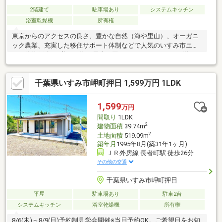
2階建て
駐車場あり
システムキッチン
浴室乾燥機
所有権
東京からのアクセスの良さ、豊かな自然（海や里山）、オーガニ
ック農業、充実した移住サポート体制などで人気のいすみ市エリ
アの築浅戸建て♪美しい海や里山に囲まれ、スローライフを送れる
環境♪２２帖の広々リビングに並列３台可能な駐車スペース、薪ス
トーブも完備♪薪ストーブは太陽のような熱で、床や壁、身体の芯
千葉県いすみ市岬町押日 1,599万円 1LDK
から暖めてくれて、停電時も暖房・調理に使える防災性や、環境
に優しい点も魅力です♪・自社グループで住宅ローンを取り扱って
いる弊社だからこそ出来るご提案がございます！貸金業務取扱主
1,599
万円
任者の資格保有者も居ますので、不動産会社選びで迷っている方
間取り
1LDK
はぜひ一度ご相談ください♪
2
建物面積
39.74m
2
土地面積
519.09m
築年月
1995年8月(築31年1ヶ月)
ＪＲ外房線 長者町駅 徒歩26分
その他の交通
千葉県いすみ市岬町押日
平屋
駐車場あり
駐車2台
システムキッチン
浴室乾燥機
所有権
8/6(木)～8/9(日)予約制見学会開催※当日予約OK。ご希望日をお知