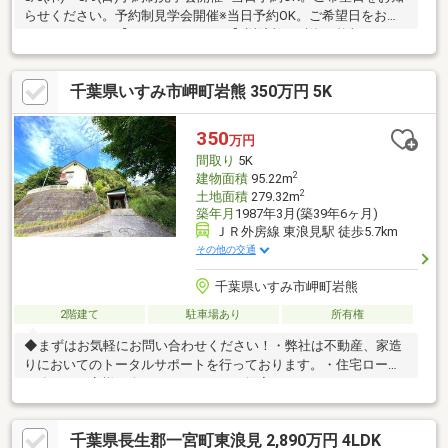
らせください。予約制見学会開催※当日予約OK。ご希望日をお知
らせください。【おすすめポイント】返済額や融資可能額など、
お客様のご希望にあわせてご提案。住宅ローンが初めての方でも
お気軽にご相談ください。●リフォーム内容シロアリ防除工事
千葉県いすみ市岬町岩熊 350万円 5K
【リフォーム内容】●外部工事外壁塗装、屋根塗装、駐車場拡張
（縦並列６台）、建物回り砕石敷き込み、庭整地●内部工事水廻
り新品交換(システムキッチン・ユニットバス・トイレ・洗面化粧
350
万円
台)、クロス・網戸張替、床フローリング重張、照明器具交換、
間取り
5K
TVドアホ
2
建物面積
95.22m
2
土地面積
279.32m
築年月
1987年3月(築39年6ヶ月)
ＪＲ外房線 東浪見駅 徒歩5.7km
その他の交通
千葉県いすみ市岬町岩熊
2階建て
駐車場あり
所有権
◆まずはお気軽にお問い合わせください！・弊社は不動産、家造
りにおいてのトータルサポートを行っております。・住宅ローン
に強く、お客様一人ひとりにあったご提案をさせていただきま
す。・スタッフ一同、誠心誠意ご対応させていただきます！◆経
験知識が豊富なスタッフが在籍！迅速な対応を心掛けておりま
千葉県長生郡一宮町東浪見 2,890万円 4LDK
す。・お問合せを受けてから即日ご対応をさせていただきま