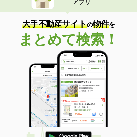
アプリ
大手不動産サイト
物件
の
を
まとめて検索！