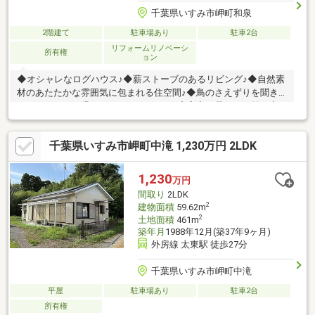
千葉県いすみ市岬町和泉
2階建て
駐車場あり
駐車2台
リフォームリノベーシ
所有権
ョン
◆オシャレなログハウス♪◆薪ストーブのあるリビング♪◆自然素
材のあたたかな雰囲気に包まれる住空間♪◆鳥のさえずりを聞き
ながらのんびり過ごせるウッドデッキ♪◆室内に居ながら外の空
気を感じる間取り♪◆オシャレな家具家電付き♪※本物件は土砂災
害警戒区域、土砂災害特別警戒区域に存しています。※ログハウ
千葉県いすみ市岬町中滝 1,230万円 2LDK
ス特有の木の性質により、雨漏りの履歴があります。※携帯の電
波が入りにくいです。※前面道路が狭く、対向車とのすれ違いが
困難です。
1,230
万円
間取り
2LDK
2
建物面積
59.62m
2
土地面積
461m
築年月
1988年12月(築37年9ヶ月)
外房線 太東駅 徒歩27分
千葉県いすみ市岬町中滝
平屋
駐車場あり
駐車2台
所有権