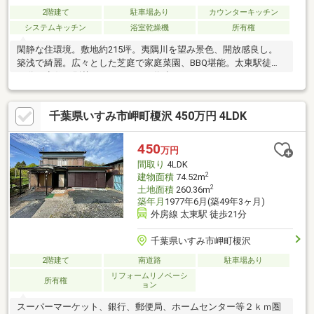
2階建て
駐車場あり
カウンターキッチン
システムキッチン
浴室乾燥機
所有権
閑静な住環境。敷地約215坪。夷隅川を望み景色、開放感良し。
築浅で綺麗。広々とした芝庭で家庭菜園、BBQ堪能。太東駅徒歩
10分。定住、別荘、テレワークの拠点にも。
千葉県いすみ市岬町榎沢 450万円 4LDK
450
万円
間取り
4LDK
2
建物面積
74.52m
2
土地面積
260.36m
築年月
1977年6月(築49年3ヶ月)
外房線 太東駅 徒歩21分
千葉県いすみ市岬町榎沢
2階建て
南道路
駐車場あり
リフォームリノベーシ
所有権
ョン
スーパーマーケット、銀行、郵便局、ホームセンター等２ｋｍ圏