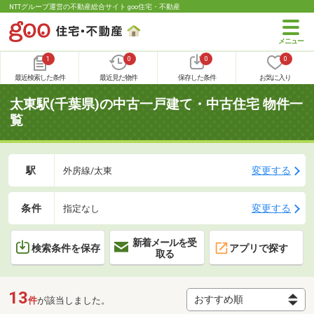
NTTグループ運営の不動産総合サイト goo住宅・不動産
1
0
0
0
最近検索した条件
最近見た物件
保存した条件
お気に入り
太東駅(千葉県)の中古一戸建て・中古住宅 物件一
覧
駅
変更する
外房線/太東
条件
変更する
指定なし
新着メールを受
検索条件を保存
アプリで探す
取る
13
件
が該当しました。