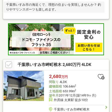
千葉県いすみ市の海近くで、理想の住まいを実現しませんか？ 釣
りやマリンスポーツも楽しめます。
千葉県いすみ市岬町椎木 2,680万円 4LDK
2,680
万円
間取り
4LDK
2
建物面積
106.64m
2
土地面積
653.99m
築年月
2011年12月(築14年9ヶ月)
外房線 太東駅 徒歩10分
千葉県いすみ市岬町椎木