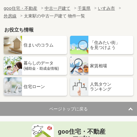
goo住宅・不動産
中古一戸建て
千葉県
いすみ市
外房線
太東駅の中古一戸建て 物件一覧
お役立ち情報
「住みたい街」
住まいのコラム
を見つけよう
暮らしのデータ
家賃相場
(補助金・助成金情報)
人気タウン
住宅ローン
ランキング
ページトップに戻る
goo住宅・不動産