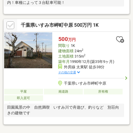
内！車種によって３台駐車可能！
千葉県いすみ市岬町中原 500万円 1K
500
万円
間取り
1K
2
建物面積
24m
2
土地面積
315m
築年月
1990年12月(築35年9ヶ月)
外房線 太東駅 徒歩38分
その他の交通
千葉県いすみ市岬町中原
平屋
南道路
所有権
即入居可
田園風景の中 自然満喫 いすみ川で舟遊び、釣りなど 別荘向
きの建物です