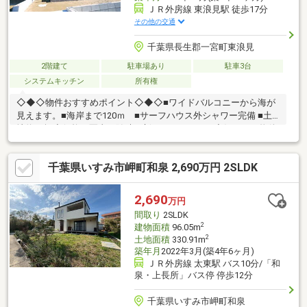
ＪＲ外房線 東浪見駅 徒歩17分
その他の交通
千葉県長生郡一宮町東浪見
2階建て
駐車場あり
駐車3台
システムキッチン
所有権
◇◆◇物件おすすめポイント◇◆◇■ワイドバルコニーから海が
見えます。■海岸まで120ｍ ■サーフハウス外シャワー完備 ■土
地約81坪◆価格や写真を随時更新しています！！◆気になる物件
の価格変更や、物件の状況もいち早くわかって便利な『お気に入
り追加』をぜひご利用ください♪
千葉県いすみ市岬町和泉 2,690万円 2SLDK
2,690
万円
間取り
2SLDK
2
建物面積
96.05m
2
土地面積
330.91m
築年月
2022年3月(築4年6ヶ月)
ＪＲ外房線 太東駅 バス10分/「和
泉・上長所」バス停 停歩12分
千葉県いすみ市岬町和泉