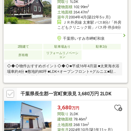
間取り
1LDK
ている方はぜひ一度ご相談ください♪
2
建物面積
102.99m
2
土地面積
264.47m
築年月
2004年4月(築22年5ヶ月)
ＪＲ外房線 太東駅 バス8分/「外房
こどもクリニック前」バス停 停歩8分
千葉県いすみ市岬町和泉
2階建て
駐車場あり
駐車2台
リフォームリノベーシ
所有権
ョン
◇◆◇物件おすすめポイント◇◆◇■平成16年4月築 ■太東海水浴
場車約4分 ■敷地約80坪 ■LDK+オープンフロント+グルニエ■駐車2
台可 ◆価格や写真を随時更新しています！！◆気になる物件の価
格変更や、物件の状況もいち早くわかって便利な『お気に入り追
加』をぜひご利用ください♪
千葉県長生郡一宮町東浪見 3,680万円 2LDK
3,680
万円
間取り
2LDK
2
建物面積
78.46m
2
土地面積
268.13m
築年月
2024年10月(築1年11ヶ月)