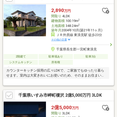
す。・その他物件情報も多数ございます！お気軽にお問い合わせ
ください。
2,890
万円
間取り
4LDK
2
建物面積
100.19m
2
土地面積
348.24m
築年月
2004年10月(築21年11ヶ月)
ＪＲ外房線 東浪見駅 徒歩23分
その他の交通
千葉県長生郡一宮町東浪見
2階建て
駐車場あり
駐車3台
システムキッチン
所有権
カウンターキッチン採用の広々LDKで、ご家族でもゆったり暮ら
せます。室内は大変きれいにお使いのため、そのままお住まいい
ただけます。セカンドハウスや移住にもおすすめです。お庭付き
でアウトドアやガーデニングも楽しめます。
千葉県いすみ市岬町榎沢 2億5,000万円 3LDK
2億5,000
万円
間取り
3LDK
2