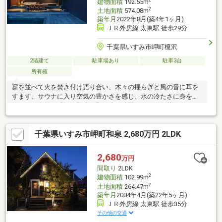
建物面積
192.55m
2
土地面積
574.08m
築年月
2022年8月(築4年1ヶ月)
ＪＲ外房線 太東駅 徒歩29分
千葉県いすみ市岬町榎沢
2階建て
駐車場あり
駐車3台
所有権
薪を並べて火を焚き付け語り合い、木々の揺らぎと風の音に耳を
すます。サウナに入り空気の豊かさを感じ、水の冷たさに身をゆ
だねる。自然を感じ、野生を取り戻す時間。ここは別荘でありホ
テルである。家族や友人、誰と来てもいい。暮らしたって、働い
たっていい。何をしても、何をしなくてもいい。体験に価値を見
千葉県いすみ市岬町和泉 2,680万円 2LDK
出す時代のあたらしい能動的ラグジュアリー
2,680
万円
間取り
2LDK
2
建物面積
102.99m
2
土地面積
264.47m
築年月
2004年4月(築22年5ヶ月)
ＪＲ外房線 太東駅 徒歩35分
その他の交通