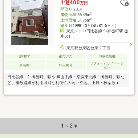
1億400
万円
間取り
2SLK
2
建物面積
66.49m
2
土地面積
51.76m
築年月
1998年3月(築28年6ヶ月)
東京メトロ日比谷線 仲御徒町駅 徒
歩5分
東京都台東区台東２丁目
2階建て
都市ガス
浴室乾燥機
リフォームリノベーシ
所有権
即入居可
ョン
日比谷線「仲御徒町」駅やJR山手線・京浜東北線「御徒町」駅な
ど、複数路線が利用可能な利便性の高い立地。上野・秋葉原エリ
アも生活圏となり、通勤・通学はもちろん、休日のお出かけにも
便利なロケーションです。
1～2
件