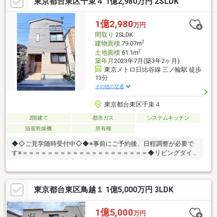
東京都台東区千束４ 1億2,980万円 2SLDK
1億2,980
万円
間取り
2SLDK
2
建物面積
79.07m
2
土地面積
61.1m
築年月
2023年7月(築3年2ヶ月)
東京メトロ日比谷線 三ノ輪駅 徒歩
13分
その他の交通
東京都台東区千束４
2階建て
都市ガス
システムキッチン
浴室乾燥機
所有権
◆◇ご見学随時受付中◇◆※事前にご予約後、日程調整が必要で
す※＝＝＝＝＝＝＝＝＝＝＝＝＝＝＝＝＝＝＝＝◆リビングダイ
ニングは3.6ｍの天井高！◇ＷＩＣ×蔵×ロフトで充実した収納スペ
ース◆2駅2路線が徒歩圏内の好立地！◇太陽光発電×蓄電池×電動
シャッター機能有＝＝＝＝＝＝＝＝＝＝＝＝＝＝＝＝＝＝＝＝
東京都台東区鳥越１ 1億5,000万円 3LDK
■□最新×充実の設備仕様□■・パナソニック製 ラクシーナのシステ
ムキッチン（食洗器/自動水栓/ビルドイン浄水器/トリプルワイド
ガスコンロ）・パナソニック製 オフローラの浴室（1621サイズ/
1億5,000
万円