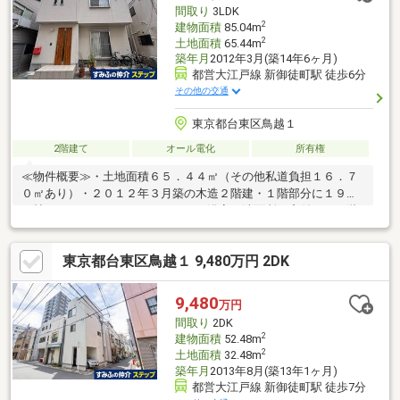
酸素美泡湯機能/スゴピカ浴槽）・トイレ 洗浄機能搭載のアラウ
間取り
3LDK
ーノ
2
建物面積
85.04m
2
土地面積
65.44m
築年月
2012年3月(築14年6ヶ月)
都営大江戸線 新御徒町駅 徒歩6分
その他の交通
東京都台東区鳥越１
2階建て
オール電化
所有権
≪物件概要≫・土地面積６５．４４㎡（その他私道負担１６．７
０㎡あり）・２０１２年３月築の木造２階建・１階部分に１９．
５帖のＬＤＫ・キッチン、トイレ、浴室、洗面所に窓付き・２階
部分に洋室３部屋、全洋室に収納あり・オール電化（エコキュー
ト）
東京都台東区鳥越１ 9,480万円 2DK
9,480
万円
間取り
2DK
2
建物面積
52.48m
2
土地面積
32.48m
築年月
2013年8月(築13年1ヶ月)
都営大江戸線 新御徒町駅 徒歩7分