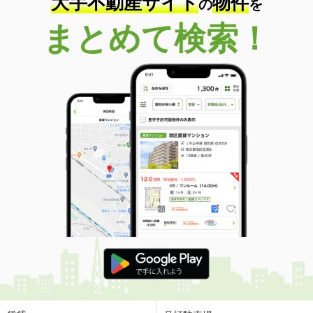
大手不動産サイト
物件
の
を
まとめて検索！