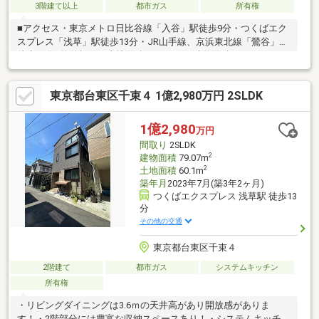
3階建て以上
都市ガス
所有権
■アクセス・東京メトロ日比谷線「入谷」駅徒歩9分・つくばエク
スプレス「浅草」駅徒歩13分・JR山手線、京浜東北線「鶯谷」駅
徒歩18分■物件概要・土地面積：84.99㎡・建物面積：172.05㎡・
鉄骨造3階建・7SLDK・北側前面道路 幅員約8.0ｍ公道■間取り・
1階：和室約6.0帖、LDK・2階：和室約6.0帖、洋室×2・3階：洋室
東京都台東区千束４ 1億2,980万円 2SLDK
×3、サービスルーム（納戸）■ポイント・収納豊富・各階にトイ
レ、洗面台あり・2面バルコニー（南・北）・カースペース1台可
（車種による）
1億2,980
万円
間取り
2SLDK
2
建物面積
79.07m
2
土地面積
60.1m
築年月
2023年7月(築3年2ヶ月)
つくばエクスプレス 浅草駅 徒歩13
分
その他の交通
東京都台東区千束４
2階建て
都市ガス
システムキッチン
所有権
・リビングダイニングは3.6ｍの天井高があり開放感がありま
す！・2階部分には豊富な収納スペースあり！・システムキッチン