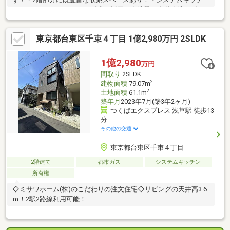
はラクシーナ(パナソニック製)を採用。食洗器、自動水洗、ビル
トイン浄水器、ワイドタイプ三口コンロ付！・浴室はオフローラ
(パナソニック製)で酸素美包湯機能搭載！・トイレは1階、2階と
東京都台東区千束４丁目 1億2,980万円 2SLDK
もに洗浄機能搭載のアラウーノ(パナソニック製)を完備！～周辺
生活施設～・Big-A 千束四丁目店…徒歩2分・まいばすけっと 千束
四丁目店…徒歩5分・ファミリーマート 台東吉原店…徒歩2分・コ
1億2,980
万円
コカラファイン 千束通店…徒歩4分・台東日本堤郵便局…徒歩7
間取り
2SLDK
分・台東区立台東病
2
建物面積
79.07m
2
土地面積
61.1m
築年月
2023年7月(築3年2ヶ月)
つくばエクスプレス 浅草駅 徒歩13
分
その他の交通
東京都台東区千束４丁目
2階建て
都市ガス
システムキッチン
所有権
◇ミサワホーム(株)のこだわりの注文住宅◇リビングの天井高3.6
ｍ！2駅2路線利用可能！