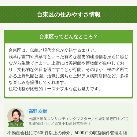
台東区の住みやすさ情報
台東区ってどんなところ？
台東区は、伝統と現代文化が交錯するエリア。
浅草は雷門や浅草寺といった有名な歴史的建造物を身近に感じ
ながら生活できます。上野には美術館や博物館が集中してお
り、文化的な休日を過ごすことが可能。そのほか、桜の名所で
ある上野恩賜公園、活気に満ちた上野アメ横商店街など、多様
な楽しみを提供してくれます。
住宅価格が比較的リーズナブルな点も魅力です。
高野 友樹
公認不動産コンサルティングマスター／相続対策専門士／宅
地建物取引士／賃貸不動産経営管理士
街ガイド
不動産会社にて600件以上の仲介、6000戸の収益物件管理を経