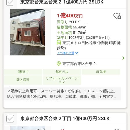
東京都台東区台東２ 1億400万円 2SLDK
1億400
万円
間取り
2SLDK
2
建物面積
66.49m
2
土地面積
51.76m
築年月
1998年3月(築28年6ヶ月)
東京メトロ日比谷線 仲御徒町駅 徒
歩5分
その他の交通
東京都台東区台東２
2階建て
都市ガス
所有権
リフォームリノベーシ
即入居可
ョン
２沿線以上利用可、スーパー 徒歩10分以内、ＬＤＫ１５畳以上、
総合病院 徒歩10分以内、整形地、２階建、都市近郊、全居室フロ
ーリング、小学校 徒歩10分以内
東京都台東区台東２丁目 1億400万円 2SLK