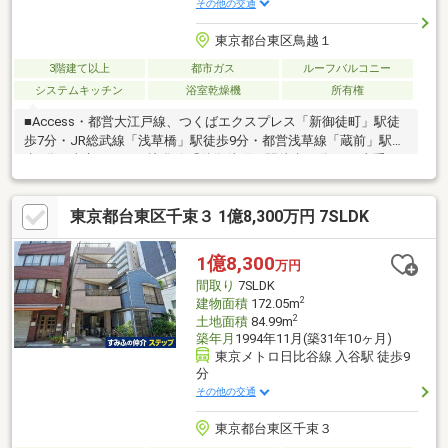
その他の交通
東京都台東区鳥越１
3階建て以上
都市ガス
ルーフバルコニー
システムキッチン
浴室乾燥機
所有権
■Access・都営大江戸線、つくばエクスプレス「新御徒町」駅徒
歩7分・JR総武線「浅草橋」駅徒歩9分・都営浅草線「蔵前」駅徒
歩9分・東京メトロ日比谷線「仲御徒町」駅徒歩13分・JR山手
線、京浜東北線「御徒町」駅徒歩15分・東京メトロ銀座線「末広
町」駅徒歩14分・JR山手線、京浜東北線、総武線「秋葉原」駅徒
東京都台東区千束３ 1億8,300万円 7SLDK
歩16分■Point・7駅8路線路線利用可・土地面積：32.48㎡ ※ほか
に私道負担3.61㎡あり・建物面積：52.48㎡（1階11.02㎡、2，3階
各20.73㎡）・建物面積にビルトインガレージ8.93㎡含まず・木造
1億8,300
万円
3階建・ルーフバルコニー・車庫1台可（車種による）・東側公道
間取り
7SLDK
約6.0ｍ、北側公道 約3.5ｍ
2
建物面積
172.05m
2
土地面積
84.99m
築年月
1994年11月(築31年10ヶ月)
東京メトロ日比谷線 入谷駅 徒歩9
分
その他の交通
東京都台東区千束３