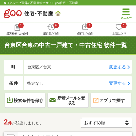
NTTグループ運営の不動産総合サイト goo住宅・不動産
1
0
0
0
最近検索した条件
最近見た物件
保存した条件
お気に入り
台東区台東の中古一戸建て・中古住宅 物件一覧
町
変更する
台東区／台東
条件
変更する
指定なし
新着メールを受
検索条件を保存
アプリで探す
取る
2
件
が該当しました。