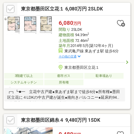
東京都墨田区立花１ 6,080万円 2SLDK
6,080
万円
間取り
2SLDK
2
建物面積
94.39m
2
土地面積
72.46m
築年月
2014年5月(築12年4ヶ月)
東武亀戸線 東あずま駅 徒歩6分
その他の交通
東京都墨田区立花１
3階建て以上
都市ガス
駐車場あり
システムキッチン
所有権
┏┓┗■━ 立花中古戸建●東あずま駅まで徒歩6分●所有権●墨田
区立花に４LDKの中古戸建が誕生●南向きバルコニー●延床約94㎡
●各居室には収納が有ります●水回りが同じ階にあるので助かりま
す
東京都墨田区錦糸４ 9,480万円 1SDK