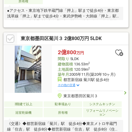
所有権
●アクセス・東京地下鉄半蔵門線「押上」駅まで徒歩4分・東京都
浅草線「押上」駅まで徒歩4分・東武伊勢崎・大師線「押上」駅ま
で徒歩4分・京成電鉄押上線「押上」駅まで徒歩4分☆4路線利用
可能なため、通勤・通学に便利です☆●土地情報・土地面積
81.16㎡（約24.55坪）・南西・南東角地・南西側接道 幅員約
東京都墨田区菊川３ 2億800万円 5LDK
7.9m 南東側接道 幅員約5.9m●建物情報・平成12年3月築・延床
面積 177.31㎡（約53.63坪） （1階:60.25㎡、2階:58.25㎡、3
階:58.81㎡）・軽量鉄骨造陸屋根3階建・5LDKの間取り・旭化成ホ
2億800
万円
ームズ株式会社施工の注文住宅・電動シャッターガレージ
間取り
5LDK
2
建物面積
136.53m
2
土地面積
120.59m
築年月
2005年11月(築20年10ヶ月)
都営新宿線 菊川駅 徒歩4分
その他の交通
東京都墨田区菊川３
3階建て以上
駐車場あり
システムキッチン
リフォームリノベーシ
浴室乾燥機
所有権
ョン
《交通》◆都営新宿線「菊川」駅 徒歩4分◆東京メトロ半蔵門
線「住吉」駅 徒歩8分◆都営新宿線「住吉」駅 徒歩8分《住戸