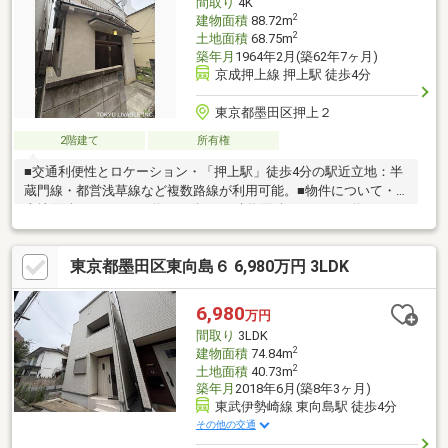
間取り
4K
い合わせください。
2
建物面積
88.72m
2
土地面積
68.75m
築年月
1964年2月(築62年7ヶ月)
京成押上線 押上駅 徒歩4分
東京都墨田区押上２
2階建て
所有権
■交通利便性とロケーション・「押上駅」徒歩4分の駅近立地：半
蔵門線・都営浅草線など複数路線が利用可能。■物件について・
土地面積：68.75m2（約20.79坪）・建物面積 88.72m2（約26.8
坪）・間取りタイプ：４KK※建築基準法上の道路に接道していな
いため、再建築不可です。■ポイント再建築不可物件としては希
東京都墨田区東向島６ 6,980万円 3LDK
少な、しっかりと広さのある既存建物です。・部屋数の多い
「4KK」のため、ファミリー層の居住はもちろん、テレワーク用
の書斎や趣味の部屋など、フレキシブルに活用できる間取りで
6,980
万円
す。・ベランダからはスカイツリーが眺められます。
間取り
3LDK
2
建物面積
74.84m
2
土地面積
40.73m
築年月
2018年6月(築8年3ヶ月)
東武伊勢崎線 東向島駅 徒歩4分
その他の交通