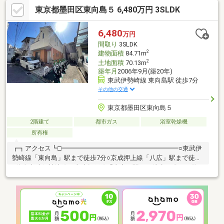
年１２月の年間実績）≪ 交通アクセス ≫～墨田アドレスに佇
東京都墨田区東向島５ 6,480万円 3SLDK
む、２駅２路線利用可能な戸建～■京成電鉄押上線「八広」駅徒
歩７分■東武伊勢崎線「鐘ヶ淵」駅徒歩１１分
6,480
万円
間取り
3SLDK
2
建物面積
84.71m
2
土地面積
70.13m
築年月
2006年9月(築20年)
東武伊勢崎線 東向島駅 徒歩7分
その他の交通
東京都墨田区東向島５
2階建て
都市ガス
浴室乾燥機
所有権
┏┓アクセス┗□━━━━━━━━━━━━━━━━━━○東武伊
勢崎線「東向島」駅まで徒歩7分○京成押上線「八広」駅まで徒歩
8分〇東武伊勢崎線・東武亀戸線「曳舟」駅まで徒歩17分┏┓物
件概要┗□━━━━━━━━━━━━━━━━━━○土地面積：
70.13㎡○建物面積：84.71㎡（1階：40.57㎡、2階：44.14㎡）〇平
成18年9月築○東側公道に面するT字路の交差点に位置するため、
前面に建物なし○間取り：3SLDK○カースペース（車種による）○
トイレ2か所〇モニター付きインターホン〇2階リビングは勾配天