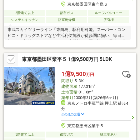
東京都墨田区東向島６
3階建て以上
都市ガス
ルーフバルコニー
システムキッチン
浴室乾燥機
所有権
東武スカイツリーライン「東向島」駅利用可能。スーパー・コン
ビニ・ドラッグストアなど生活利便施設が徒歩圏に揃い、毎日の
暮らしを快適にサポートします。小学校や公園も近く、子育て世
帯にもおすすめの住環境です。押上・北千住方面へのアクセスも
良好で、通勤・通学にも便利な立地です。【周辺環境】東武スカ
東京都墨田区業平５ 1億9,500万円 5LDK
イツリーライン「東向島」駅 約徒歩4分第三寺島小学校 徒歩約3～
4分寺島中学校 徒歩約7～8分まいばすけっと東向島駅前店 徒歩約
6分グルメシティ東向島駅前店 徒歩約8分くすりの福太郎東向島店
1億9,500
万円
徒歩約7分八広公園 徒歩約2分さつき公園 徒歩約3分
間取り
5LDK
2
建物面積
177.31m
2
土地面積
81.16m
築年月
2000年3月(築26年6ヶ月)
東京メトロ半蔵門線 押上駅 徒歩4
分
その他の交通
東京都墨田区業平５
3階建て以上
都市ガス
駐車場あり