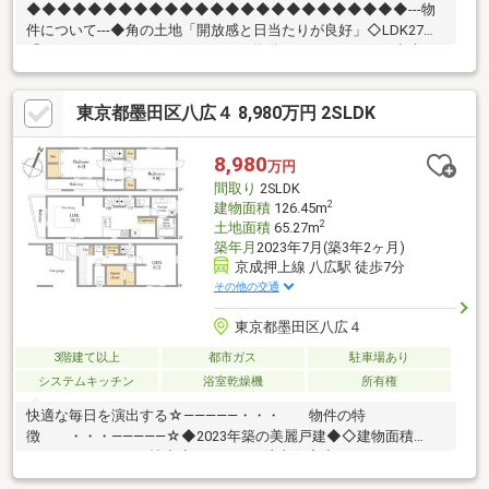
◆◆◆◆◆◆◆◆◆◆◆◆◆◆◆◆◆◆◆◆◆◆◆◆◆---物
件について---◆角の土地「開放感と日当たりが良好」◇LDK27帖
「ゆとりあるリビング」---こちらの物件でアドキャストが出来る
事---◇提携銀行のご利用が可能（金利0.92％～）◆物件調査報告
書の作成が可能です◇ライフプランシミュレーション(※LP)の実施
東京都墨田区八広４ 8,980万円 2SLDK
が可能です (※LPとは、住宅購入後の資金シミュレーションで
す)◆◆◆◆◆◆◆◆◆◆◆◆◆◆◆◆◆◆◆◆◆◆◆◆◆
8,980
万円
間取り
2SLDK
2
建物面積
126.45m
2
土地面積
65.27m
築年月
2023年7月(築3年2ヶ月)
京成押上線 八広駅 徒歩7分
その他の交通
東京都墨田区八広４
3階建て以上
都市ガス
駐車場あり
システムキッチン
浴室乾燥機
所有権
快適な毎日を演出する☆―――――・・・ 物件の特
徴 ・・・―――――☆◆2023年築の美麗戸建◆◇建物面積
126.45㎡、LDK18.2帖◇◆こだわりの注文住宅◇ランドリールー
ム、ファミリークローゼット採用◆太陽光発電システム搭載◇大