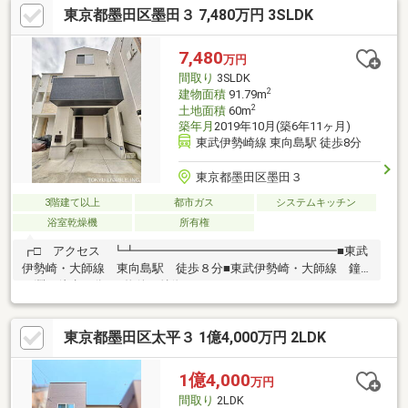
東京都墨田区墨田３ 7,480万円 3SLDK
どらっぐぱぱす 墨田２丁目店まで徒歩５分(約360m)■墨田区立
梅若小学校まで徒歩１分(約60m)■墨田区立桜堤中学校まで徒歩10
分(約750m)■墨田区立梅若保育園まで徒歩４分(約260m)
7,480
万円
間取り
3SLDK
2
建物面積
91.79m
2
土地面積
60m
築年月
2019年10月(築6年11ヶ月)
東武伊勢崎線 東向島駅 徒歩8分
東京都墨田区墨田３
3階建て以上
都市ガス
システムキッチン
浴室乾燥機
所有権
┏□ アクセス ┗┻━━━━━━━━━━━━━━━━━■東武
伊勢崎・大師線 東向島駅 徒歩８分■東武伊勢崎・大師線 鐘
ヶ淵 徒歩８分┏□物件の特徴
┗┻━━━━━━━━━━━━━━━━━■オープンハウスディ
ベロップメント分譲■西側前面道路■ファミリータイプ
東京都墨田区太平３ 1億4,000万円 2LDK
3LDk+S+WIC■約3.3帖のウォークインクローゼット完備■全洋室ク
ローゼット収納完備■専有面積91.79m2（公簿）■令和１年10月築
■車庫あり（駐車可能寸法に制限有）■木造3階建て■閑静な住宅街
1億4,000
万円
に立地■周辺にはスーパー等が点在◆新規リフォーム実施（2026
間取り
2LDK
年5月末完了予定） クロス・フローリング交…