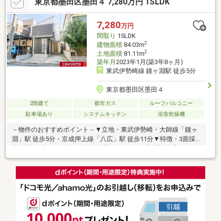
東京都墨田区墨田４ 7,280万円 1SLDK
外からの視線が届きにくく、ご家族でゆったりとお過ごしいただ
けます。各居室に収納スペースを配したほか、1階と2階の2カ所
にトイレを設置し、朝の身支度もスムーズです。近隣には買い物
7,280
万円
施設が揃い、即入居可能な状態となっております。ぜひ現地をご
間取り
1SLDK
覧ください。
2
建物面積
84.03m
2
土地面積
81.11m
築年月
2023年1月(築3年8ヶ月)
東武伊勢崎線 鐘ヶ淵駅 徒歩5分
東京都墨田区墨田４
2階建て
都市ガス
ルーフバルコニー
駐車場あり
システムキッチン
浴室乾燥機
－物件のおすすめポイント－▼立地・東武伊勢崎・大師線「鐘ヶ
淵」駅 徒歩5分・京成押上線「八広」駅 徒歩11分▼特徴・3面採
光設計の2階LDKは約17.0帖・作業のしやすいL字型対面式キッチ
ン・2か所の納戸は窓・収納付、多用途に活用可能・ルーフバルコ
ニーは水栓・電源付・カースペース1台分(車種による)・駐輪スペ
ース有▼設備・食洗機・浴室乾燥機▼周辺環境・スーパー「まい
ばすけっと鐘ヶ淵南店」徒歩2分(約110m)・隅田小学校 徒歩3分
(約210m)■ ご希望の住まい探しをお手伝いします
━━━━━・・・物件の詳細・ご相談はお気軽にお問い合わせく
ださい。