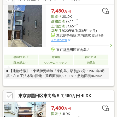
7,480
万円
間取り
2SLDK
2
建物面積
97.11m
2
土地面積
84.65m
築年月
2020年8月(築6年1ヶ月)
東武伊勢崎線 東向島駅 徒歩7分
その他の交通
東京都墨田区東向島３
3階建て以上
南道路
都市ガス
駐車場あり
システムキッチン
床暖房
■ 【建物特徴】・東武伊勢崎線「東向島」駅徒歩7分・2020年8月
築・在来工法木造3階建・延床面積約97.11㎡・敷地面積84.65㎡・
南向きバルコニー(3階部分)・カースペース1台分有（車種による
制限あり）・閑静な住宅地・スカイツリービュー(天候による)■
【設備】・床暖房有（LD部分）・カウンターキッチン3口ガスコ
東京都墨田区東向島５ 7,480万円 4LDK
ンロ・パントリー有・食器洗浄乾燥機・浴室暖房乾燥機・浴室
1616サイズ・トイレ2か所(1階、3階)
7,480
万円
間取り
4LDK