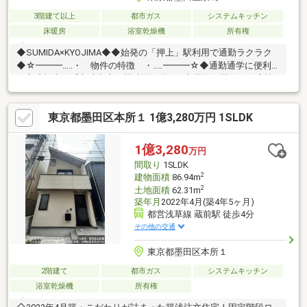
3階建て以上
都市ガス
システムキッチン
床暖房
浴室乾燥機
所有権
◆SUMIDA×KYOJIMA◆◆始発の「押上」駅利用で通勤ラクラク
◆☆━━━…‥・ 物件の特徴 ・‥…━━━☆◆通勤通学に便利
な京成押上線『京成曳舟』駅 利用可能♪ ◆周辺は閑静な住宅地
につき落ち着いた街並みでお過ごし頂けます♪◆スーパー、コン
ビニ、公園等、生活環境良好♪◆同仕様モデルハウスのご案内や
東京都墨田区本所１ 1億3,280万円 1SLDK
建物プレゼンテーションも随時受付中♪是非、現地をご確認くださ
い！♪物件の詳細はADCAST駒込支店迄【０１２０－９１７－１９
７】♪☆━━━…‥・ ━☆━ ・‥…━━━☆
1億3,280
万円
間取り
1SLDK
2
建物面積
86.94m
2
土地面積
62.31m
築年月
2022年4月(築4年5ヶ月)
都営浅草線 蔵前駅 徒歩4分
その他の交通
東京都墨田区本所１
2階建て
都市ガス
システムキッチン
浴室乾燥機
所有権