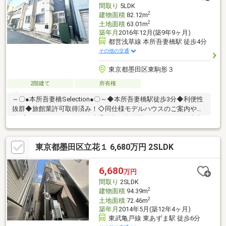
間取り
5LDK
2
建物面積
82.12m
2
土地面積
63.01m
築年月
2016年12月(築9年9ヶ月)
都営浅草線 本所吾妻橋駅 徒歩4分
その他の交通
東京都墨田区東駒形３
2階建て
所有権
～〇●本所吾妻橋Selection●〇～◆本所吾妻橋駅徒歩3分◆利便性
抜群◆旅館業許可取得済み！◇同仕様モデルハウスのご案内や建
物プレゼンテーションも随時受付中♪♪物件詳細はADCAST押上支
店迄「0120-982-095」
♪◇◆◇◆◇◆◇◆◇◆◇◆◇◆◇◆◇◆◇◆◇◆◇◆◇◆【ラ
東京都墨田区立花１ 6,680万円 2SLDK
イフプラン】本物件においての住宅ローンシミュレーションはも
ちろん、本物件購入後１０～２０年後のライフサイクルの変化を
見据えた長期的なライフプランシミュレーションを実施します
6,680
万円
♪◇◆◇◆◇◆◇◆◇◆◇◆◇◆◇◆◇◆◇◆◇◆◇◆◇◆
間取り
2SLDK
2
建物面積
94.39m
2
土地面積
72.46m
築年月
2014年5月(築12年4ヶ月)
東武亀戸線 東あずま駅 徒歩6分