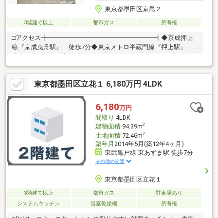
東京都墨田区京島２
3階建て以上
都市ガス
所有権
□アクセス╋━━━━━━━━━━━━━━━━━┫◆京成押上
線『京成曳舟駅』 徒歩7分◆東京メトロ半蔵門線『押上駅』
徒歩12分□物件の特徴
╋━━━━━━━━━━━━━━━━━┫≪建物≫◆長屋連棟式
の鉄骨造戸建◆建物面積：3階建 合計121.57m2（36.77坪）◆室
東京都墨田区立花１ 6,180万円 4LDK
内リフォーム履歴有≪土地≫◆土地面積：36.73m2（登記簿面
積）◆南東側前面道路 幅員3.5m～4.0m
6,180
万円
間取り
4LDK
2
建物面積
94.39m
2
土地面積
72.46m
築年月
2014年5月(築12年4ヶ月)
東武亀戸線 東あずま駅 徒歩7分
その他の交通
東京都墨田区立花１
3階建て以上
都市ガス
駐車場あり
システムキッチン
浴室乾燥機
所有権