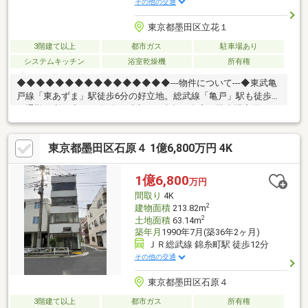
その他の交通
東京都墨田区立花１
3階建て以上
都市ガス
駐車場あり
システムキッチン
浴室乾燥機
所有権
◆◆◆◆◆◆◆◆◆◆◆◆◆◆◆◆---物件について---◆東武亀
戸線「東あずま」駅徒歩6分の好立地。総武線「亀戸」駅も徒歩圏
で通勤便利。◆2014年築、延床94平米超の邸宅。駐車場完備で、
多人数世帯にも嬉しいゆとり設計。◆全居室に窓がある明るい住
空間。収納も豊富で、家族全員の荷物もすっきり片付きます。---
東京都墨田区石原４ 1億6,800万円 4K
こちらの物件でアドキャストが出来る事---◆提携銀行のご利用が
可能（金利0.92％～）◆物件調査報告書の作成が可能です◆ライ
フプランシミュレーション(※LP)の実施が可能です (※LPとは、住
1億6,800
万円
宅購入後の資金シミュレーションで
間取り
4K
す)◆◆◆◆◆◆◆◆◆◆◆◆◆◆◆◆
2
建物面積
213.82m
2
土地面積
63.14m
築年月
1990年7月(築36年2ヶ月)
ＪＲ総武線 錦糸町駅 徒歩12分
その他の交通
東京都墨田区石原４
3階建て以上
都市ガス
所有権