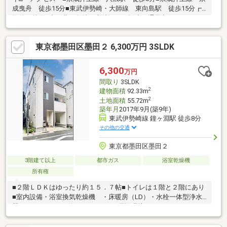
成曳舟 徒歩15分■東武伊勢崎・大師線 東向島駅 徒歩15分┏□
物件の特徴■東・北、角地に立地につき採光・通風良好■ファミリ
ータイプ3LDK■専有面積75.90㎡（公簿）■カースペースあり（駐
車可能寸法に制限有）■木造3階建て■公道に接道■閑静な住宅街に
東京都墨田区墨田２ 6,300万円 3SLDK
立地■周辺にはスーパー等が点在■押上駅まで自転車で約10分
■2024年 外壁塗装工事実施■2024年 太陽光・蓄電池システム取
付■3階ロフト付き洋室■キッチン造付食器棚・吊り戸棚あり┏□備
6,300
万円
考■決済・引渡時期：2026年10月以降
間取り
3SLDK
2
建物面積
92.33m
2
土地面積
55.72m
築年月
2017年9月(築9年)
東武伊勢崎線 鐘ヶ淵駅 徒歩8分
その他の交通
東京都墨田区墨田２
3階建て以上
都市ガス
浴室乾燥機
所有権
■２階ＬＤＫはゆったり約１５．７帖■トイレは１階と２階にあり
■室内設備・浴室換気乾燥機 ・床暖房（LD）・水栓一体型浄水
器 ・TVモニター付インターホン―周辺環境―■ファミリーマー
ト 坪田しらひげ店まで徒歩１分(約80m)■ベルクス 墨田店まで
徒歩５分(約340m)■業務スーパー 墨田店まで徒歩５分(約400m)■