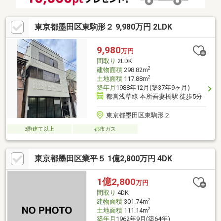
東京都墨田区東駒形２ 9,980万円 2LDK
9,980
万円
間取り
2LDK
2
建物面積
298.82m
2
土地面積
117.88m
築年月
1988年12月(築37年9ヶ月)
都営浅草線 本所吾妻橋駅 徒歩5分
東京都墨田区東駒形２
3階建て以上
都市ガス
東京都墨田区業平５ 1億2,800万円 4DK
1億2,800
万円
間取り
4DK
2
建物面積
301.74m
2
土地面積
111.14m
築年月
1962年9月(築64年)