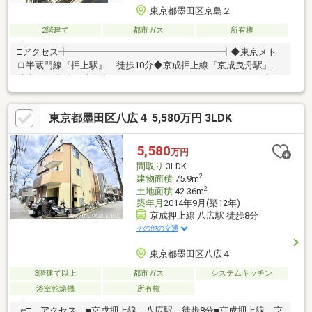
東京都墨田区京島２
2階建て
都市ガス
所有権
□アクセス╋━━━━━━━━━━━━━━━━━┫◆東京メト
ロ半蔵門線『押上駅』 徒歩10分◆京成押上線『京成曳舟駅』
徒歩8分□物件の特徴╋━━━━━━━━━━━━━━━━━┫≪
建物≫◆長屋連棟式の戸建◆建物面積：2階建 合計36.36m2≪土
地≫◆土地面積：27.57m2（登記簿面積）◆南東前面通路 幅員
東京都墨田区八広４ 5,580万円 3LDK
1.6m
5,580
万円
間取り
3LDK
2
建物面積
75.9m
2
土地面積
42.36m
築年月
2014年9月(築12年)
京成押上線 八広駅 徒歩8分
その他の交通
東京都墨田区八広４
3階建て以上
都市ガス
システムキッチン
浴室乾燥機
所有権
┏□ アクセス ■京成押上線 八広駅 徒歩8分■京成押上線 京