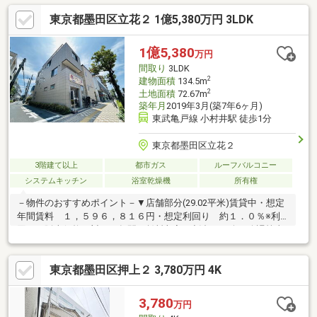
型ファミリークローゼット◆公園、スーパー、コンビニも近く生
東京都墨田区立花２ 1億5,380万円 3LDK
活環境良好！※間取り S＝サービスルーム（納戸）です。ご見学
予約受付中です。お気軽にお問い合わせください。
☆―――――・・・ ―☆― ・・・―――――☆
1億5,380
万円
間取り
3LDK
2
建物面積
134.5m
2
土地面積
72.67m
築年月
2019年3月(築7年6ヶ月)
東武亀戸線 小村井駅 徒歩1分
東京都墨田区立花２
3階建て以上
都市ガス
ルーフバルコニー
システムキッチン
浴室乾燥機
所有権
－物件のおすすめポイント－▼店舗部分(29.02平米)賃貸中・想定
年間賃料 １，５９６，８１６円・想定利回り 約１．０％※利
回りは販売価格に対する年間の賃料収入の割合で、公租公課等当
該物件を維持するために必要な費用の控除前※年間予定賃料収入
は現賃料をもとに算出したもので、賃料を保証するものではあり
東京都墨田区押上２ 3,780万円 4K
ません※現在賃貸中につき賃貸借契約の引継ぎを要します▼特
徴・2019年3月築・旭化成「へーベルハウス」注文住宅※防火地域
／28m高度地区／最低限高度地区7m■ ご希望の住まい探しをお手
3,780
万円
伝いします ━━━━━・・・物件の詳細・ご相談はお気軽にお問