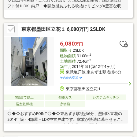
◇2022年4月築・こだわりが詰まった築浅注文住宅！固定階段ロ
フト付1LDK+納戸！◆開放感あふれる吹抜けリビング×豊富な収
納力！◇徒歩10分圏内に生活施設が充実！◆室内大変キレイにお
使いです！※図面と現況に相違がある場合は現況優先と致しま
す。
東京都墨田区立花１ 6,080万円 2SLDK
6,080
万円
間取り
2SLDK
2
建物面積
91.08m
2
土地面積
72.46m
築年月
2014年5月(築12年4ヶ月)
東武亀戸線 東あずま駅 徒歩6分
その他の交通
東京都墨田区立花１
3階建て以上
都市ガス
システムキッチン
浴室乾燥機
所有権
◇◆◇おすすめPOINT◇◆◇東あずま駅徒歩6分、墨田区立花の
2014年築・4部屋＋LDK中古戸建です。家族が快適に暮らせるこだ
わりが詰まった住まいです。＜空室内見可＞■駅近の好立地：東
武亀戸線「東あずま」駅徒歩6分、JR「亀戸」駅も徒歩圏内■カー
スペース完備：1階に愛車を停められる駐車スペースあり■機能的