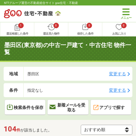
NTTグループ運営の不動産総合サイト goo住宅・不動産
1
0
0
0
最近検索した条件
最近見た物件
保存した条件
お気に入り
墨田区(東京都)の中古一戸建て・中古住宅 物件一
覧
地域
変更する
墨田区
条件
変更する
指定なし
新着メールを受
検索条件を保存
アプリで探す
取る
104
件
が該当しました。