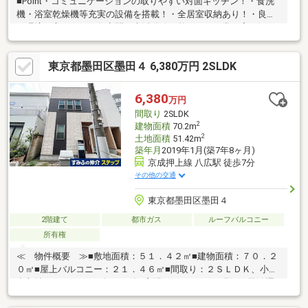
■Point・コミュニケーションの取りやすい対面キッチン！・食洗
機・浴室乾燥機等充実の設備を搭載！・全居室収納あり！・良質
な環境と心やすらぐ住空間・生活動線が整った、日常に寄り添う
間取り。■Access東武亀戸線「東あずま」駅…徒歩5分総武線「亀
戸」駅…徒歩16分コンビニ・スーパー、保育園、公園が徒歩10分
東京都墨田区墨田４ 6,380万円 2SLDK
圏内に揃っており、日常生活や子育てにも最適な環境です！現
地、周辺環境の確認等含めご見学は随時承っております。お気軽
にお問合せください！
6,380
万円
間取り
2SLDK
2
建物面積
70.2m
2
土地面積
51.42m
築年月
2019年1月(築7年8ヶ月)
京成押上線 八広駅 徒歩7分
その他の交通
東京都墨田区墨田４
2階建て
都市ガス
ルーフバルコニー
所有権
≪ 物件概要 ≫■敷地面積：５１．４２㎡■建物面積：７０．２
０㎡■屋上バルコニー：２１．４６㎡■間取り：２ＳＬＤＫ、小屋
裏収納あり■２０１９年１月築■宅配ボックスあり■現況：民泊運
営中。・７，７２５，５８５円／年 （２０２３年１月～２０２３