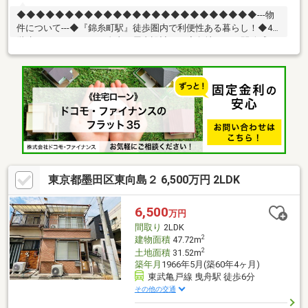
◆◆◆◆◆◆◆◆◆◆◆◆◆◆◆◆◆◆◆◆◆◆◆◆◆---物
件について---◆『錦糸町駅』徒歩圏内で利便性ある暮らし！◆4
階建て・スケルトンで自由な屋内設計を！◆角地につき開放感・
陽当たり良好！---こちらの物件でアドキャストが出来る事---◆提
携銀行のご利用が可能（金利0.92％)◆物件調査報告書の作成が可
能です◆ライフプランシミュレーション(※LP)の実施が可能です
(※LPとは、住宅購入後の資金シミュレーションで
す)◆◆◆◆◆◆◆◆◆◆◆◆◆◆◆◆◆◆◆◆◆◆◆◆◆
東京都墨田区東向島２ 6,500万円 2LDK
6,500
万円
間取り
2LDK
2
建物面積
47.72m
2
土地面積
31.52m
築年月
1966年5月(築60年4ヶ月)
東武亀戸線 曳舟駅 徒歩6分
その他の交通