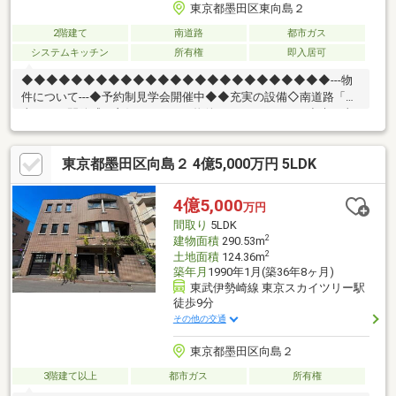
東京都墨田区東向島２
2階建て
南道路
都市ガス
システムキッチン
所有権
即入居可
◆◆◆◆◆◆◆◆◆◆◆◆◆◆◆◆◆◆◆◆◆◆◆◆◆---物
件について---◆予約制見学会開催中◆◆充実の設備◇南道路「日
当たりと開放感が良好---こちらの物件でアドキャストが出来る事--
-◇提携銀行のご利用が可能（金利0.92％～）◆物件調査報告書の
作成が可能です◇ライフプランシミュレーション(※LP)の実施が可
東京都墨田区向島２ 4億5,000万円 5LDK
能です (※LPとは、住宅購入後の資金シミュレーションで
す)◆◆◆◆◆◆◆◆◆◆◆◆◆◆◆◆◆◆◆◆◆◆◆◆◆
4億5,000
万円
間取り
5LDK
2
建物面積
290.53m
2
土地面積
124.36m
築年月
1990年1月(築36年8ヶ月)
東武伊勢崎線 東京スカイツリー駅
徒歩9分
その他の交通
東京都墨田区向島２
3階建て以上
都市ガス
所有権