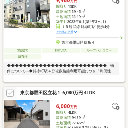
9,480
万円
間取り
1SDK
2
建物面積
39.45m
2
土地面積
33.19m
築年月
2022年6月(築4年3ヶ月)
ＪＲ総武線 錦糸町駅 徒歩4分
その他の交通
東京都墨田区錦糸４
2階建て
都市ガス
ルーフバルコニー
所有権
◆◆◆◆◆◆◆◆◆◆◆◆◆◆◆◆◆◆◆◆◆◆◆◆◆---物
件について---◆錦糸町駅４分複数路線利用可能につき「利便性が
充実」◆道路10m「開放感がある住環境」---こちらの物件でアド
キャストが出来る事---◆提携銀行のご利用が可能（金利0.92％
～）◆物件調査報告書の作成が可能です◆ライフプランシミュレ
東京都墨田区立花１ 6,080万円 4LDK
ーション(※LP)の実施が可能です (※LPとは、住宅購入後の資金シ
ミュレーションで
す)◆◆◆◆◆◆◆◆◆◆◆◆◆◆◆◆◆◆◆◆◆◆◆◆◆
6,080
万円
間取り
4LDK
2
建物面積
94.39m
2
土地面積
72.46m
築年月
2014年5月(築12年4ヶ月)