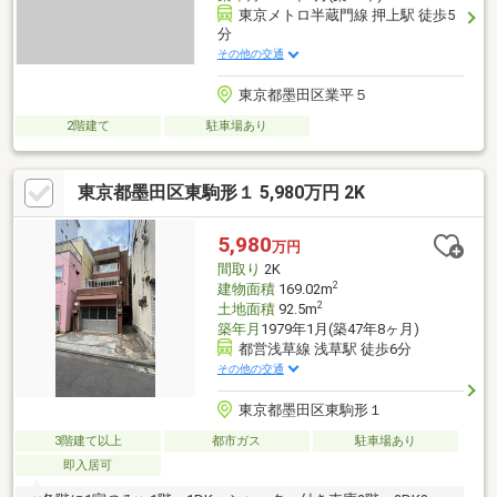
東京メトロ半蔵門線 押上駅 徒歩5
分
その他の交通
東京都墨田区業平５
2階建て
駐車場あり
東京都墨田区東駒形１ 5,980万円 2K
5,980
万円
間取り
2K
2
建物面積
169.02m
2
土地面積
92.5m
築年月
1979年1月(築47年8ヶ月)
都営浅草線 浅草駅 徒歩6分
その他の交通
東京都墨田区東駒形１
3階建て以上
都市ガス
駐車場あり
即入居可