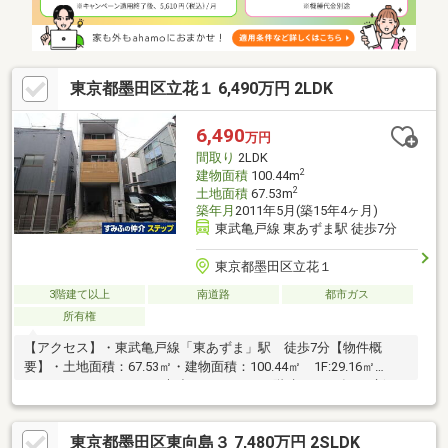
井＋天窓室内丁寧にお使いです。現況空室のため、内覧日程につ
いては柔軟に調整可能です。
東京都墨田区立花１ 6,490万円 2LDK
6,490
万円
間取り
2LDK
2
建物面積
100.44m
2
土地面積
67.53m
築年月
2011年5月(築15年4ヶ月)
東武亀戸線 東あずま駅 徒歩7分
東京都墨田区立花１
3階建て以上
南道路
都市ガス
所有権
【アクセス】・東武亀戸線「東あずま」駅 徒歩7分【物件概
要】・土地面積：67.53㎡・建物面積：100.44㎡ 1F:29.16㎡
2F:40.50㎡ 3F:30.78㎡・木造スレートぶき3階建・2011年5月新
築・カースペース有 ※車種による
東京都墨田区東向島３ 7,480万円 2SLDK