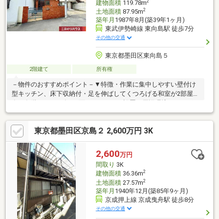
2
建物面積
119.78m
2
土地面積
87.95m
築年月
1987年8月(築39年1ヶ月)
東武伊勢崎線 東向島駅 徒歩7分
その他の交通
東京都墨田区東向島５
2階建て
所有権
－物件のおすすめポイント－▼特徴・作業に集中しやすい壁付け
型キッチン、床下収納付・足を伸ばしてくつろげる和室が2部屋
有・各階にトイレ有・2面バルコニーを設置▼周辺環境・まいばす
けっと東向島駅北店 徒歩4分(約290m)※建築基準法に定める道路に
接道していないため、原則建物の建築・増改築不可。 建築基準
東京都墨田区京島２ 2,600万円 3K
法43条2項2号の許可を受けた場合には、建築物の建築・増改築可
能。※第2種特別工業地区、準防火地域、新防火地域 等※容積率は
前面道路幅員により240％に制限■ ご希望の住まい探しをお手伝い
2,600
万円
します ━━━━━・・・物件の詳細・ご相談はお気軽にお問い合
間取り
3K
わせください。
2
建物面積
36.36m
2
土地面積
27.57m
築年月
1940年12月(築85年9ヶ月)
京成押上線 京成曳舟駅 徒歩8分
その他の交通