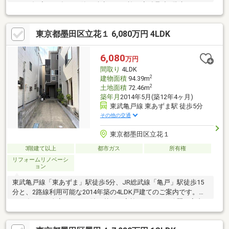
ついて》◆2005年11月築 積水ハウス施工◆鉄骨造3階建の
5LD・Kタイプ◆2階部分にLDKを配置◆食器洗浄乾燥機◆IHクッ
キングヒーター◆浴室乾燥機◆トイレ2箇所◆床暖房◆エアコン
東京都墨田区立花１ 6,080万円 4LDK
◆窓シャッター◆モニター付きインターホン◆シャッター付きカ
ーポート◆東側 幅員約8ｍ公道に面す《2026年6月下旬 リフォ
ーム完成》◆外壁塗装・防水工事◆フローリング上貼り（階段含
6,080
万円
む）◆クロス張替◆キッチン、ユニットバス、洗面台交換◆床暖
間取り
4LDK
房新設
2
建物面積
94.39m
2
土地面積
72.46m
築年月
2014年5月(築12年4ヶ月)
東武亀戸線 東あずま駅 徒歩5分
その他の交通
東京都墨田区立花１
3階建て以上
都市ガス
所有権
リフォームリノベーシ
ョン
東武亀戸線「東あずま」駅徒歩5分、JR総武線「亀戸」駅徒歩15
分と、2路線利用可能な2014年築の4LDK戸建てのご案内です。
2026年6月に全室のクロス貼り替えを実施しており、綺麗な室内
で生活をスタートできます。駐車場1台分を完備しているため、お
車をお持ちのご家庭にもおすすめです。採光を考慮した2階LDKは