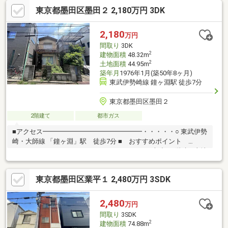
ン墨田八広北店まで徒歩2分(約120ｍ)◎なつめ公園まで徒歩3分
東京都墨田区墨田２ 2,180万円 3DK
(約210ｍ)◎墨田区立第三寺島小学校まで徒歩8分(約620ｍ)◎墨田
区立寺島中学校まで徒歩9分(約650ｍ)
2,180
万円
間取り
3DK
2
建物面積
48.32m
2
土地面積
44.95m
築年月
1976年1月(築50年8ヶ月)
東武伊勢崎線 鐘ヶ淵駅 徒歩7分
東京都墨田区墨田２
2階建て
都市ガス
■アクセス━━━━━━━━━━━━━━━・・・・・○ 東武伊勢
崎・大師線 「鐘ヶ淵」駅 徒歩7分 ■ おすすめポイント
━━━━━━━━━━━━━━━・・・・・ ○ 木造／2階建○ 土地
面積／44.95平米 ○ 建物面積／48.32平米 ○ スーパー・コンビニ・
ドラッグストアが徒歩5分圏内にあり、お買物に便利です ○ 建ぺ
東京都墨田区業平１ 2,480万円 3SDK
い率 80%○ 容積率 200％○ 建築条件付売地ではありませんお好
きなハウスメーカー・工務店にて建築可能です ■ ご希望の住ま
い探しをお手伝いします ━━━━━・・・物件の詳細・ご相談は
2,480
万円
お気軽にお問い合わせください
間取り
3SDK
2
建物面積
74.88m