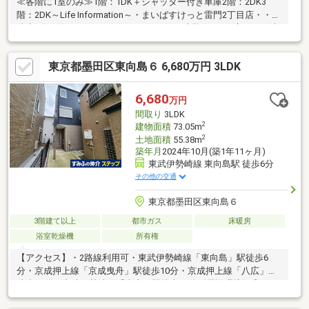
≪各階に1室のみ≫1階：1DK＋シャッター付き車庫2階：2DK3
階：2DK～Life Information～・まいばすけっと雷門2丁目店・・・
徒歩8分（約570m）・ローソンストア100東駒形2丁目店・・・徒
5分（約370m）・百貨店 松屋浅草・・・徒歩10分（約780m）・
ショッピングモール 東京ミズマチ・・・徒歩13分（約1032m）
東京都墨田区東向島６ 6,680万円 3LDK
6,680
万円
間取り
3LDK
2
建物面積
73.05m
2
土地面積
55.38m
築年月
2024年10月(築1年11ヶ月)
東武伊勢崎線 東向島駅 徒歩6分
その他の交通
東京都墨田区東向島６
3階建て以上
都市ガス
床暖房
浴室乾燥機
所有権
【アクセス】・2路線利用可・東武伊勢崎線「東向島」駅徒歩6
分・京成押上線「京成曳舟」駅徒歩10分・京成押上線「八広」駅
徒歩10分・東武伊勢崎線「曳舟」駅徒歩14分《周辺環境》◎まい
ばすけっと東向島駅前店まで徒歩6分（約410ｍ）◎セブンイレブ