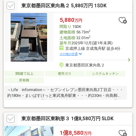
東京都墨田区東向島２ 5,880万円 1SDK
な2階LDK：約11.9帖のLDKと水回りを同階に集約し家事動線良好
■豊富な収納力：各居室にクローゼットを配置されております♪■
優れた住環境：2面バルコニーで陽当り良好。周辺の生活利便施設
5,880
万円
も充実＜ハウスプラザ錦糸町店 ０１２０－９８７－４１９＞まで
間取り
1SDK
お気軽にお問合せ下さい。
2
建物面積
56.73m
2
土地面積
32.01m
築年月
2025年12月(築1年未満)
京成押上線 京成曳舟駅 徒歩4分
その他の交通
東京都墨田区東向島２
3階建て以上
都市ガス
システムキッチン
所有権
～Life information～・セブンイレブン墨田東向島2丁目店・・・
約180m・まいばすけっと東武曳舟駅東・・・約230m・向島郵便
局・・・約310m・墨田区立第三寺島小学校・・・約290m・墨田
区立寺島中学校・・・約470m～物件の詳細はお気軽に担当の砂子
田（すなこだ）までお問い合わせください～※写真撮影日2026年3
東京都墨田区東駒形３ 1億8,580万円 5LDK
月
1億8,580
万円