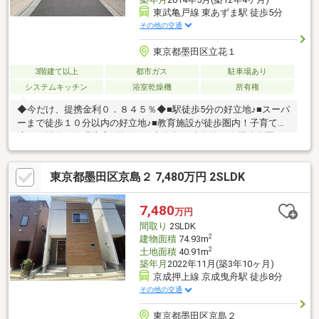
東武亀戸線 東あずま駅 徒歩5分
その他の交通
東京都墨田区立花１
3階建て以上
都市ガス
駐車場あり
システムキッチン
浴室乾燥機
所有権
◆今だけ、提携金利０．８４５％◆■駅徒歩5分の好立地♪■スーパ
ーまで徒歩１０分以内の好立地♪■教育施設が徒歩圏内！子育てに
適した閑静な住環境◎■閑静な住宅街街♪■小学校・公園徒歩圏！
子育て安心の住環境■家事ラク動線×省エネ設備！ママも嬉しい快
適仕様○ ご希望条件に近い周辺物件も、ご一緒にご案内致しま
東京都墨田区京島２ 7,480万円 2SLDK
す！○ 宅建士による物件説明、地元で１０年以上の業界経験者
が地域の特徴をご案内！○ 平日や夜でもお客様に合わせてご案
内可能！予約で水曜も可能！〇 朝夕！涼しい時間にゆったり貸
7,480
万円
し切り見学も予約受付中！
間取り
2SLDK
2
建物面積
74.93m
2
土地面積
40.91m
築年月
2022年11月(築3年10ヶ月)
京成押上線 京成曳舟駅 徒歩8分
その他の交通
東京都墨田区京島２