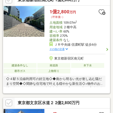
1億2,800
万円
（坪単価:-）
2
土地面積
109.07m
用途地域
２種中高
建ぺい率
60%
容積率
270%
建築条件
なし
ＪＲ中央線 信濃町駅 徒歩6分
その他の交通
東京都新宿区南元町
建築条件なし
南道路
本下水
都市ガス
上物有り
◇４駅５沿線利用可の好立地◇◆南から明るい光が射し込む陽だ
まり空間◆◇閑静な住宅地で叶える穏やかな新生活◇♪物件のお
問い合わせはアドキャスト新宿支店まで♪【ライフプラン】本物件
においての住宅ローンシミュレーションはもちろん、本物件購入
後１０～２０年後のライフサイクルの変化を見据えた長期的なラ
東京都文京区水道２ 2億2,800万円
イフプランシミュレーションを実施します。【物件調査報告書】
本物件に関する独自の物件調査報告書を作成します。重要事項説
明に載らないような住んでから気になる事項を色々な角度から調