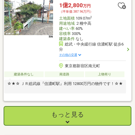
1億2,800
万円
（坪単価:387.96万円）
2
土地面積
109.07m
用途地域
２種中高
建ぺい率
60%
容積率
300%
建築条件
なし
総武・中央緩行線 信濃町駅 徒歩6
分
その他の交通
東京都新宿区南元町
建築条件なし
南道路
上物有り
☆★☆ ＪＲ総武線『信濃町駅』利用 12800万円の物件です！☆★
もっと見る