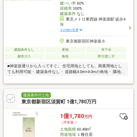
建ぺい率
60%
容積率
300%
建築条件
なし
東京メトロ東西線 神楽坂駅 徒歩4
分
その他の交通
東京都新宿区神楽坂６
建築条件なし
更地
本下水
都市ガス
角地
即引渡し可
■神楽坂通りから入ってすぐ。 住宅用地としても、商業用地とし
ても利用可能・ 建築条件なし・ 道路幅4.0m×4.0mの角地・ 隣地境
界にブロックフェンスを新設済み・ 東京メトロ東西線 「神楽坂」
駅 徒歩４分・ 東京メトロ南北線 「飯田橋」駅 徒歩７分
建築条件付土地
東京都新宿区須賀町 1億1,780万円
1億1,780
万円
（坪単価:-）
2
土地面積
60.48m
用途地域
１種住居