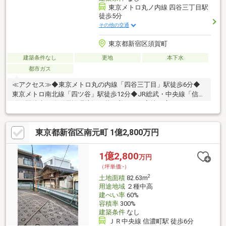
東京メトロ丸ノ内線 四谷三丁目駅
徒歩5分
その他の交通
東京都新宿区須賀町
建築条件なし
更地
本下水
都市ガス
≪アクセス≫◆東京メトロ丸の内線「四谷三丁目」駅徒歩6分◆
東京メトロ南北線「四ツ谷」駅徒歩12分◆JR総武・中央線「信濃
町」駅徒歩12分《周辺環境》・落ち着いた住宅地が広がるエリア
の立地です。・東側がお寺の為、開放的な空間が広がっておりま
す。《建築用途・有効活用》・建築条件付き売地ではないため、
東京都新宿区南元町 1億2,800万円
お好きなハウスメーカー・工務店での建築が可能です。《担当者
より一言》・本物件は、崖の下に所在するため、建築に際して東
京都建築条例の適用を受けるため、建築物の主要構造部を鉄筋コ
1億2,800
万円
ンクリート造等にする必要があります。・ご希望の日時をお知ら
（坪単価:-）
せいただければ、現地のご案内も可能です。
2
土地面積
82.63m
用途地域
２種中高
建ぺい率
60%
容積率
300%
建築条件
なし
ＪＲ中央線 信濃町駅 徒歩6分