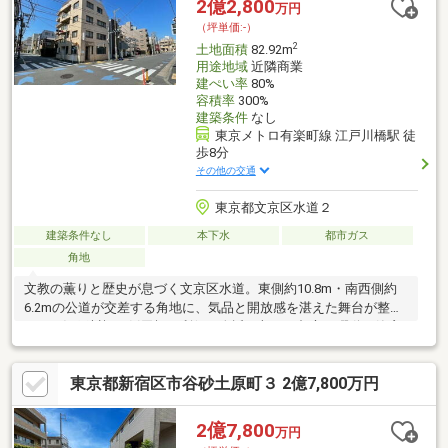
2億2,800
万円
査して、お客様にとっての購入リスクの有無を徹底的に確認して
（坪単価:-）
提供します。
2
土地面積
82.92m
用途地域
近隣商業
建ぺい率
80%
容積率
300%
建築条件
なし
東京メトロ有楽町線 江戸川橋駅 徒
歩8分
その他の交通
東京都文京区水道２
建築条件なし
本下水
都市ガス
角地
文教の薫りと歴史が息づく文京区水道。東側約10.8m・南西側約
6.2mの公道が交差する角地に、気品と開放感を湛えた舞台が整い
ます。江戸川橋・飯田橋の利便を身近に収め、都心の躍動と静寂
を享受する贅沢。容積率300%の近隣商業地域がもたらす豊かな自
由度は、プライベートを尊ぶ邸宅造りはもちろん、洗練された店
東京都新宿区市谷砂土原町３ 2億7,800万円
舗や自社ビルなど、美意識を映し出す建築美を具現化します。陽
光と澄んだ風を包み込み、住まう方の美学に応える一画です。
2億7,800
万円