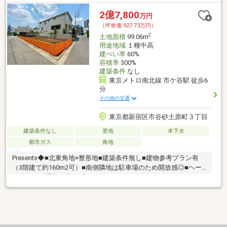
2億7,800
万円
（坪単価:927.73万円）
2
土地面積
99.06m
用途地域
１種中高
建ぺい率
60%
容積率
300%
建築条件
なし
東京メトロ南北線 市ケ谷駅 徒歩6
分
その他の交通
東京都新宿区市谷砂土原町３丁目
建築条件なし
更地
本下水
都市ガス
角地
Presents◆■北東角地×整形地■建築条件無し■建物参考プラン有
（3階建て約160m2可）■南側隣地は駐車場のため開放感◎■ヘー
ベルハウス重量鉄骨造プラン有