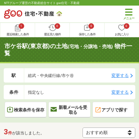
NTTグループ運営の不動産総合サイト goo住宅・不動産
1
0
0
0
最近検索した条件
最近見た物件
保存した条件
お気に入り
市ケ谷駅(東京都)の土地
物件一
(宅地・分譲地・売地)
覧
駅
変更する
総武・中央緩行線/市ケ谷
条件
変更する
指定なし
新着メールを受
検索条件を保存
アプリで探す
取る
3
件
が該当しました。