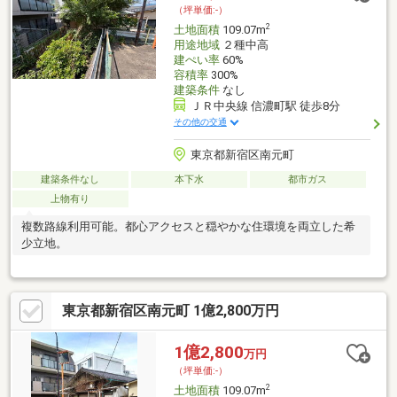
（坪単価:-）
2
土地面積
109.07m
用途地域
２種中高
建ぺい率
60%
容積率
300%
建築条件
なし
ＪＲ中央線 信濃町駅 徒歩8分
その他の交通
東京都新宿区南元町
建築条件なし
本下水
都市ガス
上物有り
複数路線利用可能。都心アクセスと穏やかな住環境を両立した希
少立地。
東京都新宿区南元町 1億2,800万円
1億2,800
万円
（坪単価:-）
2
土地面積
109.07m