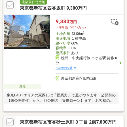
ります ■目的から逆算した最適なご提案を、スピーディに■購入・
建築条件付土地
売却・リフォーム・相続の専門チームで多角的な対応をさせてい
東京都新宿区四谷坂町 9,380万円
ただきます。■提携ローン20銀行以上、買い替えのコンサル、充
実のアフターサービスのご提供■未公開物件・弊社限定の物件、
9,380
万円
多数ございます！
（坪単価:720.12万円）
2
土地面積
43.06m
用途地域
１種中高
建ぺい率
60%
容積率
300%
建築条件
あり
総武・中央緩行線 市ケ谷駅 徒歩10
分
その他の交通
東京都新宿区四谷坂町
更地
東京EASTエリアの家探しは「提案力」で差がつきます！公開前の
【未公開物件】から、非公開の【提携ローン】まで、お客様の利
益を最大化するプロのご提案をお約束！
東京都新宿区市谷砂土原町３丁目 2億7,800万円