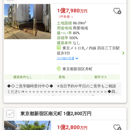
1億7,980
万円
（坪単価:-）
2
土地面積
86.09m
用途地域
商業地域
建ぺい率
80%
容積率
500%
建築条件
なし
東京メトロ丸ノ内線 四谷三丁目駅
徒歩3分
その他の交通
東京都新宿区舟町
建築条件なし
更地
都市ガス
◆◇ご見学随時受付中◇◆ ※当日予約や平日のご見学もご相談
ください※＝＝＝＝＝＝＝＝＝＝＝＝＝＝＝＝＝＝＝＝＝＝◆四
谷三丁目駅まで徒歩3分◆曙橋駅まで徒歩5分◆大通りから1本入
った高台立地です。＝＝＝＝＝＝＝＝＝＝＝＝＝＝＝＝＝＝＝＝
＝＝■周辺環境ツアー開催中■地元業者ならではのネットでは確認
東京都新宿区南元町 1億2,800万円
できない周辺環境も現地見学後車でぐるっとご案内いたします♪土
地勘がない方などお気軽にお問い合わせください！
1億2,800
万円