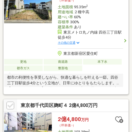
（坪単価:-）
2
土地面積
95.35m
用途地域
２種中高
建ぺい率
60%
容積率
300%
建築条件
あり
東京メトロ丸ノ内線 四谷三丁目駅
徒歩4分
その他の交通
東京都新宿区愛住町
更地
南道路
本下水
都市ガス
整形地
都市の利便性を享受しながら、快適な暮らしを叶える一邸。四谷
三丁目駅徒歩4分という立地が、日常にゆとりをもたらします。
【おすすめポイント】□ 限られたエリアで叶える暮らし□ 一級建
築士が描くこだわりの住空間□ 開放感を高める設計プラン□ 約24.4
帖のLDKを中心としたゆとりある空間設計□ ホテルライクな水回
東京都千代田区麹町４ 2億4,800万円
り空間□ 暮らしを美しく整える収納設計
2億4,800
万円
（坪単価:-）
2