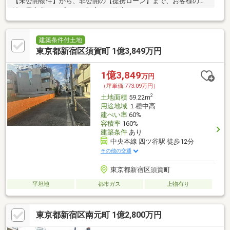
【未公開物件】から、非公開の【提携ローン】まで、お客様の利
益を最大化するプロのご提案をお約束！
建築条件付土地
東京都新宿区須賀町 1億3,849万円
1億3,849
万円
（坪単価:773.09万円）
2
土地面積
59.22m
用途地域
１種中高
建ぺい率
60%
容積率
160%
建築条件
あり
中央本線 四ツ谷駅 徒歩12分
その他の交通
東京都新宿区須賀町
平坦地
都市ガス
上物有り
東京都新宿区南元町 1億2,800万円