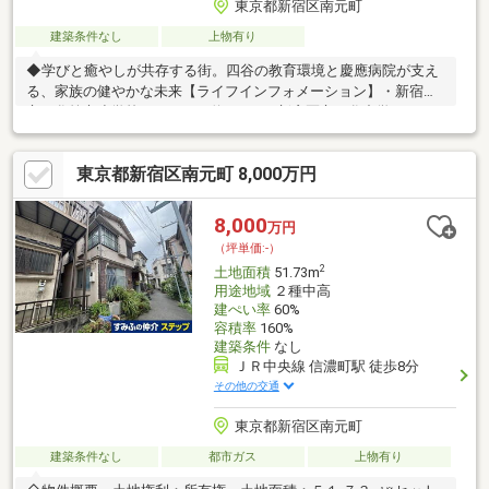
東京都新宿区南元町
建築条件なし
上物有り
◆学びと癒やしが共存する街。四谷の教育環境と慶應病院が支え
る、家族の健やかな未来【ライフインフォメーション】・新宿区
立四谷第六小学校・・・・・約840m ・新宿区立四谷中学
校・・・・・・・約710m・慶應義塾大学病院・・・・・・・・約
600m ・三菱UFJ 銀行四谷支店・・・・・・約1080m ・ファミリ
東京都新宿区南元町 8,000万円
ーマート四谷若葉店・・・約210m・ワイズマートアトレ信濃
店・・・・約450m
8,000
万円
（坪単価:-）
2
土地面積
51.73m
用途地域
２種中高
建ぺい率
60%
容積率
160%
建築条件
なし
ＪＲ中央線 信濃町駅 徒歩8分
その他の交通
東京都新宿区南元町
建築条件なし
都市ガス
上物有り