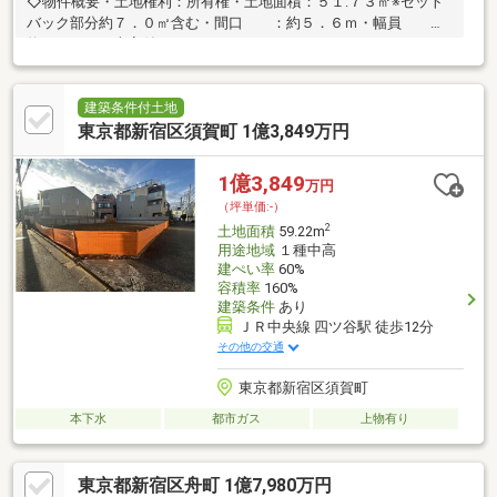
◇物件概要・土地権利：所有権・土地面積：５１.７３㎡※セット
バック部分約７．０㎡含む・間口 ：約５．６ｍ・幅員 ：
約１．６ｍ・古家付き
建築条件付土地
東京都新宿区須賀町 1億3,849万円
1億3,849
万円
（坪単価:-）
2
土地面積
59.22m
用途地域
１種中高
建ぺい率
60%
容積率
160%
建築条件
あり
ＪＲ中央線 四ツ谷駅 徒歩12分
その他の交通
東京都新宿区須賀町
本下水
都市ガス
上物有り
東京都新宿区舟町 1億7,980万円