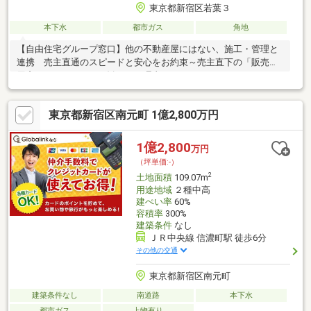
東京都新宿区若葉３
本下水
都市ガス
角地
【自由住宅グループ窓口】他の不動産屋にはない、施工・管理と
連携 売主直通のスピードと安心をお約束～売主直下の「販売専
用窓口」のエルクがお勧めする理由
【立地】 新宿区若葉、信濃町駅徒歩8分【自由】 ご家族の
東京都新宿区南元町 1億2,800万円
ご要望を積み込めるカスタマイズ住宅【利便】 四ツ谷・信濃
町・四谷三丁目を自在に使いこなし、通勤通学に便利
1億2,800
万円
（坪単価:-）
2
土地面積
109.07m
用途地域
２種中高
建ぺい率
60%
容積率
300%
建築条件
なし
ＪＲ中央線 信濃町駅 徒歩6分
その他の交通
東京都新宿区南元町
建築条件なし
南道路
本下水
都市ガス
上物有り