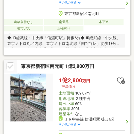
その他の交通
東京都新宿区南元町
建築条件なし
南道路
本下水
都市ガス
上物有り
◆JR総武線・中央線「信濃町駅」徒歩6分◆JR総武線・中央線、
東京メトロ丸ノ内線、東京メトロ南北線「四ツ谷駅」徒歩13分◆
東京メトロ丸ノ内線「四谷三丁目駅」徒歩13分◆都営大江戸線
「国立競技場駅」徒歩12分◆有効宅地面積82.63平米◆確定測量
実施済み◆前面道路幅員約６．９ｍ◆ファミリーマート 四谷若葉
東京都新宿区南元町 1億2,800万円
店 徒歩約3分◆ワイズマート アトレ信濃町店 徒歩約7分◆アト
レ 信濃町 徒歩約7分◆ココカラファイン 四谷店 徒歩約3分◆
もとまち公園 徒歩約3分・敷地内に既設階段がございます・本物
1億2,800
万円
件は南側道路部分より約４ｍの高低差があるがけ下にあります
（坪単価:-）
2
土地面積
109.07m
用途地域
２種中高
建ぺい率
60%
容積率
300%
建築条件
なし
ＪＲ中央線 信濃町駅 徒歩6分
その他の交通