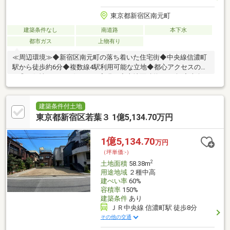
東京都新宿区南元町
建築条件なし
南道路
本下水
都市ガス
上物有り
≪周辺環境≫◆新宿区南元町の落ち着いた住宅街◆中央線信濃町
駅から徒歩約6分◆複数線4駅利用可能な立地◆都心アクセスの良
さ◎≪個性あふれる住まいを実現≫◆土地面積約32.99坪◆南向き
のゆとりある敷地◆理想の住まいを自由設計◆建ぺい率60％・容
積率300％◆建築条件はございません◆お好きなハウスメーカー
で建築可能ですご要望をお伺いしオリジナルのプランを無料にて
建築条件付土地
作成します。お気軽にお問い合わせください。お問い合わせは
東京都新宿区若葉３ 1億5,134.70万円
【フリーダイヤル：0120-133-468】まで♪♪
1億5,134.70
万円
（坪単価:-）
2
土地面積
58.38m
用途地域
２種中高
建ぺい率
60%
容積率
150%
建築条件
あり
ＪＲ中央線 信濃町駅 徒歩8分
その他の交通