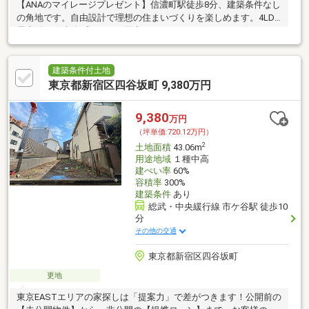
【ANAのマイレージプレゼント】信濃町駅徒歩8分、建築条件なし
の角地です。自由設計で理想の住まいづくりを楽しめます。4LDK
屋上付きの建築プランもご用意しています。
建築条件付土地
東京都新宿区四谷坂町 9,380万円
9,380
万円
（坪単価:720.12万円）
2
土地面積
43.06m
用途地域
１種中高
建ぺい率
60%
容積率
300%
建築条件
あり
総武・中央緩行線 市ケ谷駅 徒歩10
分
その他の交通
東京都新宿区四谷坂町
更地
東京EASTエリアの家探しは「提案力」で差がつきます！公開前の