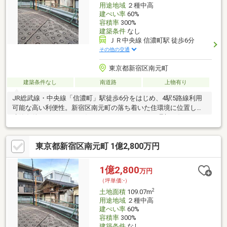
用途地域
２種中高
建ぺい率
60%
容積率
300%
建築条件
なし
ＪＲ中央線 信濃町駅 徒歩6分
その他の交通
東京都新宿区南元町
建築条件なし
南道路
上物有り
JR総武線・中央線「信濃町」駅徒歩6分をはじめ、4駅5路線利用
可能な高い利便性。新宿区南元町の落ち着いた住環境に位置し、
建築条件なしのため、お好きなハウスメーカーで理想の住まいを
実現できます。敷地はゆとりある広さで、戸建はもちろん投資用
としても検討可能。教育施設や医療機関、スーパーも徒歩圏内に
東京都新宿区南元町 1億2,800万円
揃い、日常の快適さと都心アクセスを両立。将来価値も見据え
た、自由度の高い希少な一画です。
1億2,800
万円
（坪単価:-）
2
土地面積
109.07m
用途地域
２種中高
建ぺい率
60%
容積率
300%
建築条件
なし