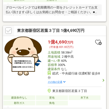
グローバルインクでは初期費用の一部をクレジットカードでお支
払い頂けます♪詳しくはお気軽にお問合せ・ご相談ください。■明
治神宮外苑、赤坂御用地といった広大な緑地が広がる信濃町、駅
徒歩6分の立地です。■最寄りの信濃町駅の他にも四ツ谷・四谷三
丁目・国立競技場など4駅5路線が利用可能。■面積約32坪のゆと
東京都新宿区若葉３丁目 1億4,690万円
りある敷地。南面を公道に面する土地につき陽当たり良好です。
■前面道路が幅6.9mと広く、間口にもゆとりがあるので清々しい
開放感がございます。■建築条件はありません。お好きなハウス
1億4,690
万円
メーカーで理想のお住まいをトコトン追求していただけます。
（坪単価:831.83万円）
【無料】お車送迎サービスを実施しております。
2
土地面積
58.38m
用途地域
２種中高
建ぺい率
60%
容積率
300%
建築条件
なし
総武・中央緩行線 信濃町駅 徒歩8
分
その他の交通
東京都新宿区若葉３丁目
建築条件なし
更地
本下水
都市ガス
角地