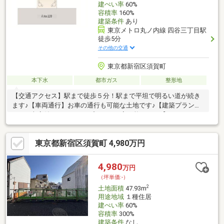
建ぺい率
60%
容積率
160%
建築条件
あり
東京メトロ丸ノ内線 四谷三丁目駅
徒歩5分
その他の交通
東京都新宿区須賀町
本下水
都市ガス
整形地
【交通アクセス】駅まで徒歩５分！駅まで平坦で明るい道が続き
ます♪【車両通行】お車の通行も可能な土地です♪【建築プラン】
３LDK車庫付きから４LDKプランも可変可能です！【ロケーショ
ン】通りから1本入った閑静な住宅街です♪
東京都新宿区須賀町 4,980万円
4,980
万円
（坪単価:-）
2
土地面積
47.93m
用途地域
１種住居
建ぺい率
60%
容積率
300%
建築条件
なし