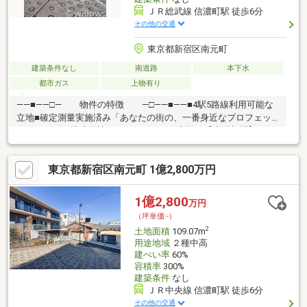
ＪＲ総武線 信濃町駅 徒歩6分
その他の交通
東京都新宿区南元町
建築条件なし
南道路
本下水
都市ガス
上物有り
――■――□― 物件の特徴 ―□――■――■4駅5路線利用可能な
立地■確定測量実施済み「あなたの街の、一番身近なプロフェッ
ショナル。」株式会社ウィローズは、お客様の【生涯顧問】とし
て 各専門領域に特化したチーム体制となっております ■お客様か
らの紹介・リピート 成約率48％（2025年度実績）■目的から逆算
東京都新宿区南元町 1億2,800万円
した最適なご提案を、スピーディに。■購入・売却・リフォー
ム・相続の専門チームで多角的な対応をさせていただきます。■
提携ローン20銀行以上、買い替えのコンサル、充実のアフターサ
1億2,800
万円
ービスのご提供■未公開物件・弊社限定の物件、多数ございま
（坪単価:-）
す！
2
土地面積
109.07m
用途地域
２種中高
建ぺい率
60%
容積率
300%
建築条件
なし
ＪＲ中央線 信濃町駅 徒歩6分
その他の交通