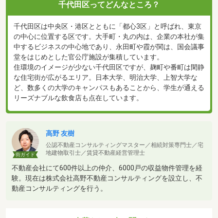
千代田区ってどんなところ？
千代田区は中央区・港区とともに「都心3区」と呼ばれ、東京
の中心に位置する区です。大手町・丸の内は、企業の本社が集
中するビジネスの中心地であり、永田町や霞が関は、国会議事
堂をはじめとした官公庁施設が集積しています。
住環境のイメージが少ない千代田区ですが、麹町や番町は閑静
な住宅街が広がるエリア。日本大学、明治大学、上智大学な
ど、数多くの大学のキャンパスもあることから、学生が通える
リーズナブルな飲食店も点在しています。
高野 友樹
公認不動産コンサルティングマスター／相続対策専門士／宅
地建物取引士／賃貸不動産経営管理士
街ガイド
不動産会社にて600件以上の仲介、6000戸の収益物件管理を経
験。現在は株式会社高野不動産コンサルティングを設立し、不
動産コンサルティングを行う。