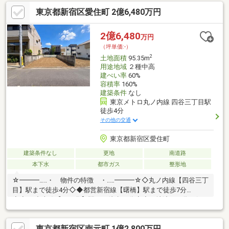
東京都新宿区愛住町 2億6,480万円
2億6,480
万円
（坪単価:-）
2
土地面積
95.35m
用途地域
２種中高
建ぺい率
60%
容積率
160%
建築条件
なし
東京メトロ丸ノ内線 四谷三丁目駅
徒歩4分
その他の交通
東京都新宿区愛住町
建築条件なし
更地
南道路
本下水
都市ガス
整形地
☆━━━…‥・ 物件の特徴 ・‥…━━━☆◇丸ノ内線【四谷三丁
目】駅まで徒歩4分◇◆都営新宿線【曙橋】駅まで徒歩7分
◆◇JR中央線【四ツ谷】駅まで徒歩15分◇◆更地渡しの為、解
体費用不要です！◆◆周辺は閑静な住宅地につき落ち着いた街並
みでお過ごし頂けます♪◆同仕様モデルハウスのご案内や建物プ
東京都新宿区南元町 1億2,800万円
レゼンテーションも随時受付中♪是非、現地をご確認ください！