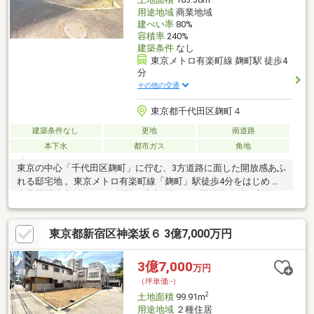
土地面積
103.38m
用途地域
商業地域
建ぺい率
80%
容積率
240%
建築条件
なし
東京メトロ有楽町線 麹町駅 徒歩4
分
その他の交通
東京都千代田区麹町４
建築条件なし
更地
南道路
本下水
都市ガス
角地
東京の中心「千代田区麹町」に佇む、3方道路に面した開放感あふ
れる邸宅地 。東京メトロ有楽町線「麹町」駅徒歩4分をはじめ 、
半蔵門駅徒歩8分 、四ツ谷駅も徒歩9分と 、3駅複数路線が利用可
能な至便の立地 。 建築条件はありませんので 、お好きなハウス
メーカーでこだわりの邸宅やオフィスなど、理想の建物を建築い
東京都新宿区神楽坂６ 3億7,000万円
ただけます。
3億7,000
万円
（坪単価:-）
2
土地面積
99.91m
用途地域
２種住居