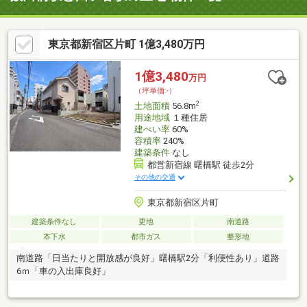
東京都新宿区片町 1億3,480万円
1億3,480
万円
（坪単価:-）
2
土地面積
56.8m
用途地域
１種住居
建ぺい率
60%
容積率
240%
建築条件
なし
都営新宿線 曙橋駅 徒歩2分
その他の交通
東京都新宿区片町
建築条件なし
更地
南道路
本下水
都市ガス
整形地
南道路「日当たりと開放感が良好」曙橋駅2分「利便性あり」道路
6ｍ「車の入出庫良好」