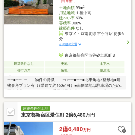
（坪単価:-）
2
土地面積
99m
用途地域
１種中高
建ぺい率
60%
容積率
300%
建築条件
なし
東京メトロ南北線 市ケ谷駅 徒歩6
分
その他の交通
東京都新宿区市谷砂土原町３
建築条件なし
更地
本下水
都市ガス
角地
整形地
――■――□― 物件の特徴 ―□――■――■北東角地×整形地■建
物参考プラン有（3階建て約160㎡可）■南側隣地は駐車場のため
開放感◎■ヘーベルハウス重量鉄骨造プラン有あなたの街の、一
番身近なプロフェッショナル。 株式会社ウィローズは、お客様の
【生涯顧問】として各専門領域に特化したチーム体制となってお
ります ■目的から逆算した最適なご提案を、スピーディに■購入・
建築条件付土地
売却・リフォーム・相続の専門チームで多角的な対応をさせてい
東京都新宿区愛住町 2億6,480万円
ただきます。■提携ローン20銀行以上、買い替えのコンサル、充
実のアフターサービスのご提供■未公開物件・弊社限定の物件、
2億6,480
万円
多数ございます！