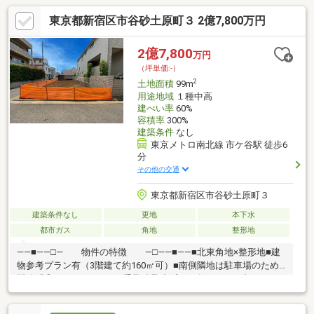
東京都新宿区市谷砂土原町３ 2億7,800万円
2億7,800
万円
（坪単価:-）
2
土地面積
99m
用途地域
１種中高
建ぺい率
60%
容積率
300%
建築条件
なし
東京メトロ南北線 市ケ谷駅 徒歩6
分
その他の交通
東京都新宿区市谷砂土原町３
建築条件なし
更地
本下水
都市ガス
角地
整形地
――■――□― 物件の特徴 ―□――■――■北東角地×整形地■建
物参考プラン有（3階建て約160㎡可）■南側隣地は駐車場のため
開放感◎■ヘーベルハウス重量鉄骨造プラン有あなたの街の、一
番身近なプロフェッショナル。 株式会社ウィローズは、お客様の
【生涯顧問】として各専門領域に特化したチーム体制となってお