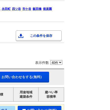
王
永田町
四ツ谷
市ケ谷
飯田橋
後楽園
この条件を保存
表示件数
・お問い合わせをする(無料)
用途地域
建ぺい率
積
建築条件
容積率