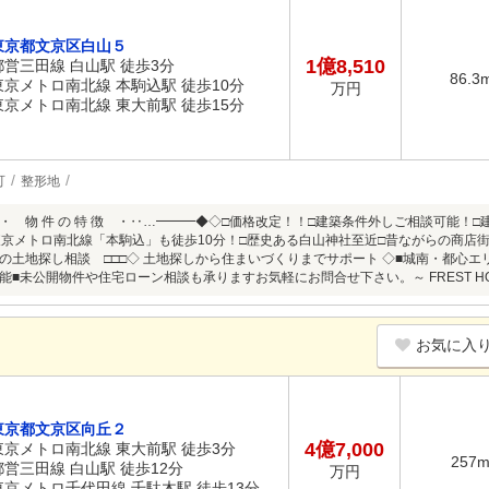
東京都文京区白山５
1億8,510
都営三田線 白山駅 徒歩3分
86.3
東京メトロ南北線 本駒込駅 徒歩10分
万円
東京メトロ南北線 東大前駅 徒歩15分
可
整形地
・ 物 件 の 特 徴 ・‥…━━━◆◇□価格改定！！□建築条件外しご相談可能！□
東京メトロ南北線「本駒込」も徒歩10分！□歴史ある白山神社至近□昔ながらの商店街
の土地探し相談 □□□◇ 土地探しから住まいづくりまでサポート ◇■城南・都心
能■未公開物件や住宅ローン相談も承りますお気軽にお問合せ下さい。～ FREST HO
お気に入
東京都文京区向丘２
4億7,000
東京メトロ南北線 東大前駅 徒歩3分
257
都営三田線 白山駅 徒歩12分
万円
東京メトロ千代田線 千駄木駅 徒歩13分