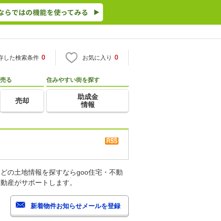
0
0
存した検索条件
お気に入り
売る
住みやすい街を探す
助成金
売却
情報
どの土地情報を探すならgoo住宅・不動
不動産がサポートします。