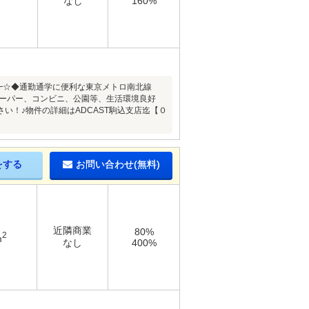
なし
160%
━━☆◆通勤通学に便利な東京メトロ南北線
スーパー、コンビニ、公園等、生活環境良好
い！♪物件の詳細はADCAST駒込支店迄【０
をする
お問い合わせ(無料)
近隣商業
80%
2
m
なし
400%