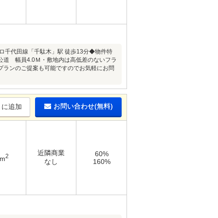
ロ千代田線「千駄木」駅 徒歩13分◆物件特
道 幅員4.0Ｍ・敷地内は高低差のないフラ
プランのご提案も可能ですのでお気軽にお問
お問い合わせ(無料)
りに追加
近隣商業
60%
2
2m
なし
160%