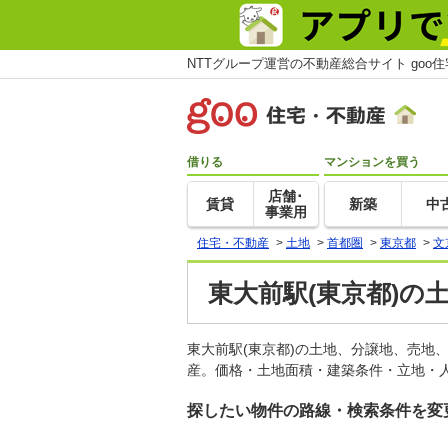
NTTグループ運営の不動産総合サイト goo
借りる
マンションを買う
店舗･
賃貸
新築
中
事業用
住宅・不動産
>
土地
>
首都圏
>
東京都
>
文
東大前駅(東京都)の
東大前駅(東京都)の土地、分譲地、売地
産。価格・土地面積・建築条件・立地・人
探したい物件の路線・検索条件を変