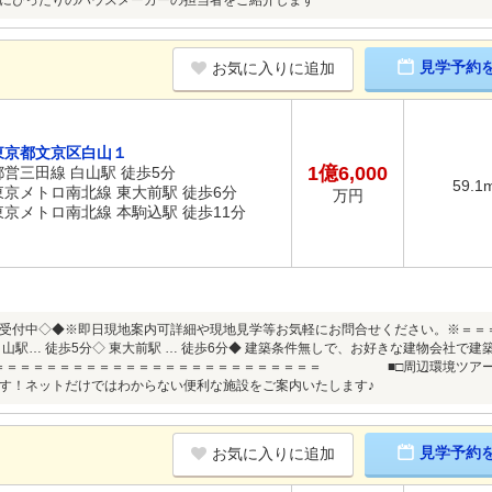
にぴったりのハウスメーカーの担当者をご紹介します
見学予約
お気に入りに追加
東京都文京区白山１
1億6,000
都営三田線 白山駅 徒歩5分
59.1
東京メトロ南北線 東大前駅 徒歩6分
万円
東京メトロ南北線 本駒込駅 徒歩11分
受付中◇◆※即日現地案内可詳細や現地見学等お気軽にお問合せください。※＝＝
白山駅… 徒歩5分◇ 東大前駅 … 徒歩6分◆ 建築条件無しで、お好きな建物会社で建
＝＝＝＝＝＝＝＝＝＝＝＝＝＝＝＝＝＝＝＝＝＝＝＝＝＝ ■□周辺環境ツアー開
す！ネットだけではわからない便利な施設をご案内いたします♪
見学予約
お気に入りに追加