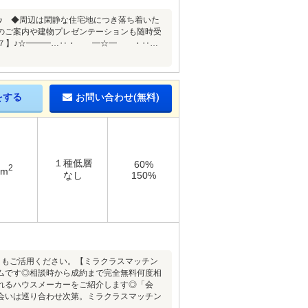
♪ ◆周辺は閑静な住宅地につき落ち着いた
のご案内や建物プレゼンテーションも随時受
１９７】♪☆━━━…‥・ ━☆━ ・‥…
をする
お問い合わせ(無料)
１種低層
60%
2
6m
なし
150%
』もご活用ください。【ミラクラスマッチン
ムです◎相談時から成約まで完全無料何度相
れるハウスメーカーをご紹介します◎「会
会いは巡り合わせ次第。ミラクラスマッチン