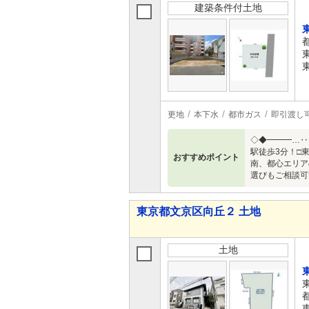
建築条件付土地
更地
本下水
都市ガス
即引渡し
◇◆━━━…‥
駅徒歩3分！□
おすすめポイント
南、都心エリア
選びもご相談可
東京都文京区向丘２ 土地
土地