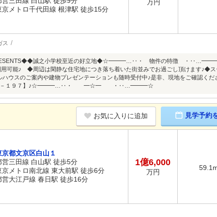
都営三田線 白山駅 徒歩9分
万円
東京メトロ千代田線 根津駅 徒歩15分
ガス
 PRESENTS◆◆誠之小学校至近の好立地◆☆━━━…‥・ 物件の特徴 ・‥…━
利用可能♪ ◆周辺は閑静な住宅地につき落ち着いた街並みでお過ごし頂けます♪◆
ルハウスのご案内や建物プレゼンテーションも随時受付中♪是非、現地をご確認くださ
７－１９７】♪☆━━━…‥・ ━☆━ ・‥…━━━☆
見学予約
お気に入りに追加
東京都文京区白山１
1億6,000
都営三田線 白山駅 徒歩5分
59.1
東京メトロ南北線 東大前駅 徒歩6分
万円
都営大江戸線 春日駅 徒歩16分