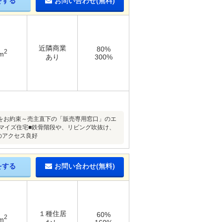
をする
お問い合わせ(無料)
近隣商業
80%
2
m
あり
300%
をお約束～売主直下の「販売専用窓口」のエ
マイズ住宅■鉄骨階段や、リビング吹抜け、
のアクセス良好
をする
お問い合わせ(無料)
１種住居
60%
2
m