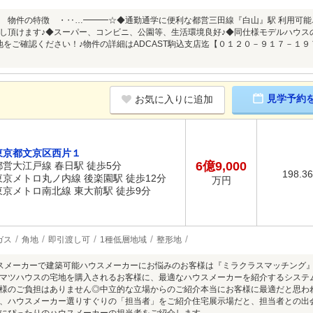
 物件の特徴 ・‥…━━━☆◆通勤通学に便利な都営三田線『白山』駅 利用可能
し頂けます♪◆スーパー、コンビニ、公園等、生活環境良好♪◆同仕様モデルハウス
地をご確認ください！♪物件の詳細はADCAST駒込支店迄【０１２０－９１７－
見学予約
お気に入りに追加
東京都文京区西片１
6億9,000
都営大江戸線 春日駅 徒歩5分
198.3
東京メトロ丸ノ内線 後楽園駅 徒歩12分
万円
東京メトロ南北線 東大前駅 徒歩9分
ガス
角地
即引渡し可
1種低層地域
整形地
スメーカーで建築可能ハウスメーカーにお悩みのお客様は『ミラクラスマッチング
マツハウスの宅地を購入されるお客様に、最適なハウスメーカーを紹介するシステ
様のご負担はありません◎中立的な立場からのご紹介本当にお客様に最適だと思わ
、ハウスメーカー選りすぐりの「担当者」をご紹介住宅展示場だと、担当者との出