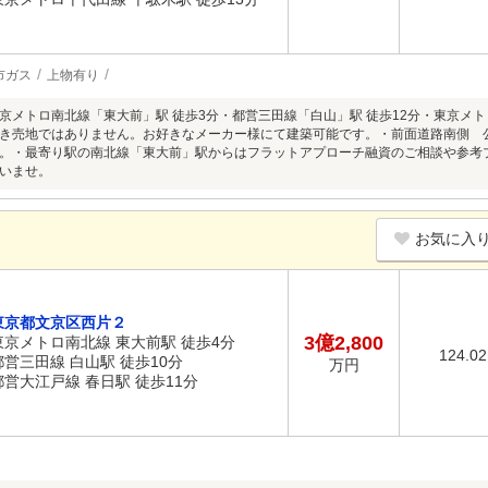
市ガス
上物有り
京メトロ南北線「東大前」駅 徒歩3分・都営三田線「白山」駅 徒歩12分・東京メト
き売地ではありません。お好きなメーカー様にて建築可能です。・前面道路南側 公
。・最寄り駅の南北線「東大前」駅からはフラットアプローチ融資のご相談や参考
いませ。
お気に入
東京都文京区西片２
3億2,800
東京メトロ南北線 東大前駅 徒歩4分
124.0
都営三田線 白山駅 徒歩10分
万円
都営大江戸線 春日駅 徒歩11分