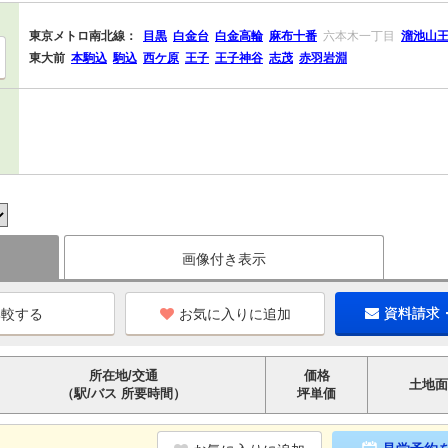
東京メトロ南北線：
目黒
白金台
白金高輪
麻布十番
六本木一丁目
溜池山
東大前
本駒込
駒込
西ケ原
王子
王子神谷
志茂
赤羽岩淵
画像付き表示
お気に入りに追加
資料請求
所在地/交通
価格
土地面
（駅/バス 所要時間）
坪単価