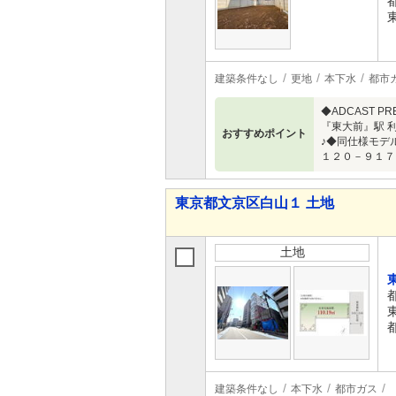
建築条件なし
更地
本下水
都市
◆ADCAST
『東大前』駅 
おすすめポイント
♪◆同仕様モデ
１２０－９１
東京都文京区白山１ 土地
土地
建築条件なし
本下水
都市ガス