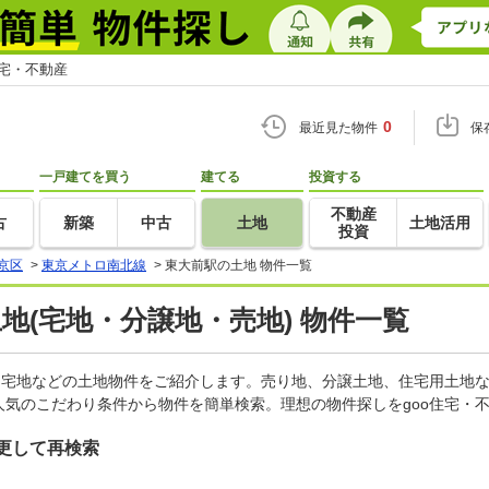
住宅・不動産
0
最近見た物件
保
一戸建てを買う
建てる
投資する
不動産
古
新築
中古
土地
土地活用
投資
京区
>
東京メトロ南北線
>
東大前駅の土地 物件一覧
土地(宅地・分譲地・売地) 物件一覧
、宅地などの土地物件をご紹介します。売り地、分譲土地、住宅用土地な
気のこだわり条件から物件を簡単検索。理想の物件探しをgoo住宅・
更して再検索