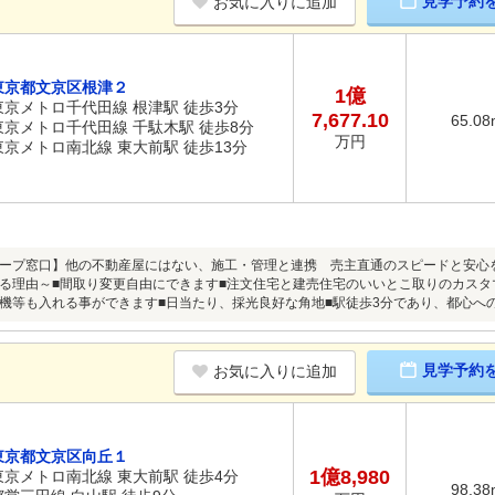
見学予約
お気に入りに追加
東京都文京区根津２
1億
東京メトロ千代田線 根津駅 徒歩3分
7,677.10
65.08
東京メトロ千代田線 千駄木駅 徒歩8分
万円
東京メトロ南北線 東大前駅 徒歩13分
ープ窓口】他の不動産屋にはない、施工・管理と連携 売主直通のスピードと安心
る理由～■間取り変更自由にできます■注文住宅と建売住宅のいいとこ取りのカスタ
機等も入れる事ができます■日当たり、採光良好な角地■駅徒歩3分であり、都心へ
見学予約
お気に入りに追加
東京都文京区向丘１
1億8,980
東京メトロ南北線 東大前駅 徒歩4分
98.38