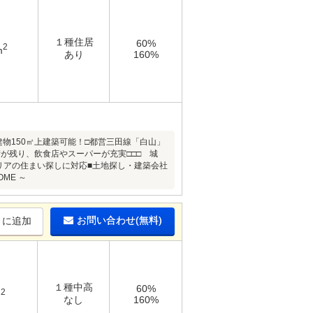
１種住居
60%
2
m
あり
160%
建物150㎡上建築可能！□都営三田線「白山」
が残り、飲食店やスーパーが充実□□□ 城
エリアの住まい探しに対応■土地探し・建築会社
ME ～
お問い合わせ(無料)
りに追加
１種中高
60%
2
m
なし
160%