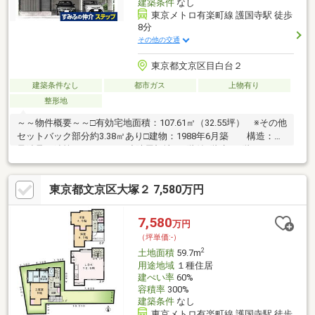
建築条件
なし
東京メトロ有楽町線 護国寺駅 徒歩
8分
その他の交通
東京都文京区目白台２
建築条件なし
都市ガス
上物有り
整形地
～～物件概要～～□有効宅地面積：107.61㎡（32.55坪） ※その他
セットバック部分約3.38㎡あり□建物：1988年6月築 構造：軽
量鉄骨・鉄筋コンクリート造陸屋根地下1階付2階建 1階：57.99
㎡ 2階：49.90㎡ 地下1階：62.00㎡□用途地域：第１種中高層住
居専用地域□建ぺい率：60％ 容積率：160％□接道間口：約
東京都文京区大塚２ 7,580万円
9.9m※建築条件付売地ではございません。お好みのハウスメーカ
ーにて建築できます。
7,580
万円
（坪単価:-）
2
土地面積
59.7m
用途地域
１種住居
建ぺい率
60%
容積率
300%
建築条件
なし
東京メトロ有楽町線 護国寺駅 徒歩