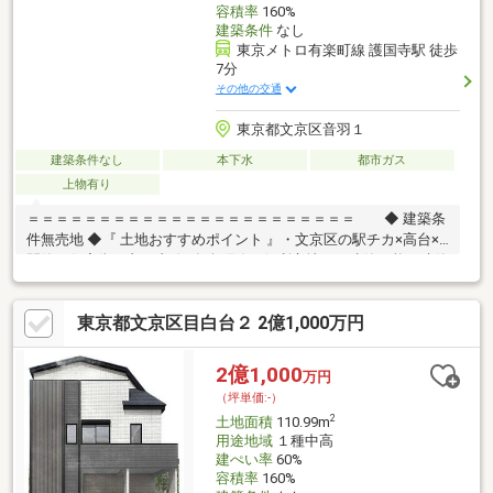
容積率
160%
建築条件
なし
東京メトロ有楽町線 護国寺駅 徒歩
7分
その他の交通
東京都文京区音羽１
建築条件なし
本下水
都市ガス
上物有り
＝＝＝＝＝＝＝＝＝＝＝＝＝＝＝＝＝＝＝＝＝＝＝ ◆ 建築条
件無売地 ◆『 土地おすすめポイント 』・文京区の駅チカ×高台×
閑静な住宅街・丸ノ内線×有楽町線の便利立地・再建築可能＆建築
条件なし … お好きなハウスメーカーで建築可能・フリープラン対
応 … 理想の間取りを自由に実現・住まいの可能性が広がる整形地
東京都文京区目白台２ 2億1,000万円
『 ロケーション 』・3駅・2路線利用可 … 毎日の移動が快適・東
京、銀座、池袋、新宿まで1本でアクセススムーズ … 利便性と住
環境を両立『 サポート内容 』・間取り／建築相談可・住宅ローン
2億1,000
万円
相談対応＝＝＝＝＝＝＝＝＝＝＝＝＝＝＝＝＝＝＝＝＝＝＝
（坪単価:-）
2
土地面積
110.99m
用途地域
１種中高
建ぺい率
60%
容積率
160%