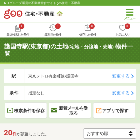
NTTグループ運営の不動産総合サイト goo住宅・不動産
1
0
0
0
最近検索した条件
最近見た物件
保存した条件
お気に入り
護国寺駅(東京都)の土地
物件一
(宅地・分譲地・売地)
覧
駅
変更する
東京メトロ有楽町線/護国寺
条件
変更する
指定なし
新着メールを受
検索条件を保存
アプリで探す
取る
20
件
が該当しました。