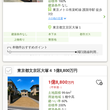
容積率
160%
建築条件
なし
東京メトロ有楽町線 護国寺駅 徒歩
3分
その他の交通
東京都文京区大塚１
建築条件なし
本下水
都市ガス
上物有り
整形地
┏┓本物件おすすめポイント
┗□━━━━━━━━━━━━━━━━━━━━■3駅2路線利用可
能 ～有楽町線「護国寺」駅徒歩3分～■区立窪町小学校まで徒歩
10分(約750m)■閑静な住宅街で住環境良好です■建築条件無し ～
お好きなハウスメーカーをご利用いただきます～┏┓交通
東京都文京区大塚４ 1億8,800万円
┗□━━━━━━━━━━━━━━━━━━━━■東京メトロ有楽
町線『護国寺』駅 徒歩3分■東京メトロ有楽町線『江戸川橋』
駅 徒歩10分■東京メトロ丸ノ内線『茗荷谷』駅 徒歩11分
1億8,800
万円
（坪単価:-）
2
土地面積
99.6m
用途地域
１種中高
建ぺい率
60%
容積率
200%
建築条件
なし