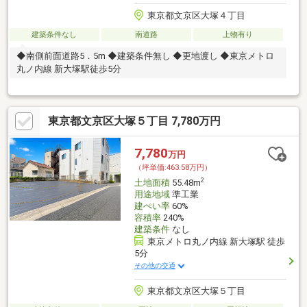
東京都文京区大塚４丁目
建築条件なし
南道路
上物有り
◆南側前面道路5．5m ◆建築条件無し ◆更地渡し ◆東京メトロ
丸ノ内線 新大塚駅徒歩5分
東京都文京区大塚５丁目 7,780万円
7,780
万円
（坪単価:463.58万円）
2
土地面積
55.48m
用途地域
準工業
建ぺい率
60%
容積率
240%
建築条件
なし
東京メトロ丸ノ内線 新大塚駅 徒歩
5分
その他の交通
東京都文京区大塚５丁目