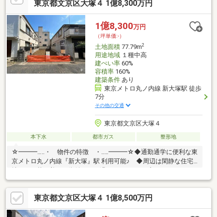
元で密着♪(隣接区や都心エリア・城南エリアもご案内中）お気軽
東京都文京区大塚４ 1億8,300万円
にお問い合わせくださいませ☆
1億8,300
万円
（坪単価:-）
2
土地面積
77.79m
用途地域
１種中高
建ぺい率
60%
容積率
160%
建築条件
あり
東京メトロ丸ノ内線 新大塚駅 徒歩
7分
その他の交通
東京都文京区大塚４
本下水
都市ガス
整形地
☆━━━…‥・ 物件の特徴 ・‥…━━━☆◆通勤通学に便利な東
京メトロ丸ノ内線『新大塚』駅 利用可能♪ ◆周辺は閑静な住宅
地につき落ち着いた街並みでお過ごし頂けます♪◆スーパー、コ
ンビニ、公園等、生活環境良好♪◆同仕様モデルハウスのご案内
や建物プレゼンテーションも随時受付中♪是非、現地をご確認くだ
東京都文京区大塚４ 1億8,500万円
さい！♪物件の詳細はADCAST駒込支店迄【０１２０－９１７－１
９７】♪☆━━━…‥・ ━☆━ ・‥…━━━☆