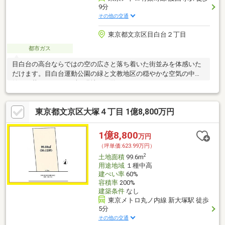
9分
その他の交通
東京都文京区目白台２丁目
都市ガス
目白台の高台ならではの空の広さと落ち着いた街並みを体感いた
だけます。目白台運動公園の緑と文教地区の穏やかな空気の中で
始まる暮らしを、まずは現地でご覧ください。
東京都文京区大塚４丁目 1億8,800万円
1億8,800
万円
（坪単価:623.99万円）
2
土地面積
99.6m
用途地域
１種中高
建ぺい率
60%
容積率
200%
建築条件
なし
東京メトロ丸ノ内線 新大塚駅 徒歩
5分
その他の交通