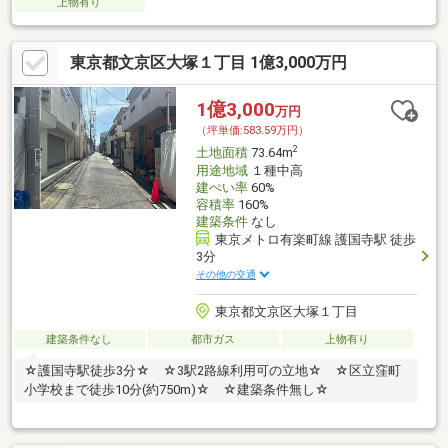
上物有り
東京都文京区大塚１丁目 1億3,000万円
1億3,000
万円
（坪単価:583.59万円）
2
土地面積
73.64m
用途地域
１種中高
建ぺい率
60%
容積率
160%
建築条件
なし
東京メトロ有楽町線 護国寺駅 徒歩
3分
その他の交通
東京都文京区大塚１丁目
建築条件なし
都市ガス
上物有り
☆護国寺駅徒歩3分☆ ☆3駅2路線利用可の立地☆ ☆区立窪町
小学校まで徒歩10分(約750m)☆ ☆建築条件無し☆