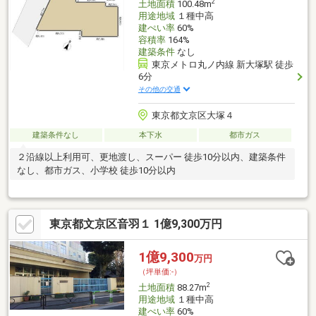
2
土地面積
100.48m
用途地域
１種中高
建ぺい率
60%
容積率
164%
建築条件
なし
東京メトロ丸ノ内線 新大塚駅 徒歩
6分
その他の交通
東京都文京区大塚４
建築条件なし
本下水
都市ガス
２沿線以上利用可、更地渡し、スーパー 徒歩10分以内、建築条件
なし、都市ガス、小学校 徒歩10分以内
東京都文京区音羽１ 1億9,300万円
1億9,300
万円
（坪単価:-）
2
土地面積
88.27m
用途地域
１種中高
建ぺい率
60%