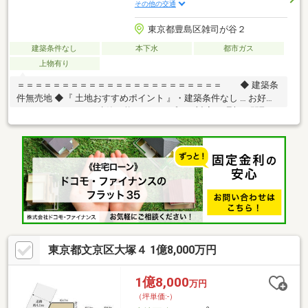
その他の交通
東京都豊島区雑司が谷２
建築条件なし
本下水
都市ガス
上物有り
＝＝＝＝＝＝＝＝＝＝＝＝＝＝＝＝＝＝＝＝＝＝＝ ◆ 建築条
件無売地 ◆『 土地おすすめポイント 』・建築条件なし … お好き
なハウスメーカーで建築可能・フリープラン対応 … 理想の間取り
を自由に実現・住まいの可能性が広がる整形地『 ロケーション
』・メトロ副都心線『雑司が谷』駅6分、有楽町線『護国寺』駅
12分利用可 … 毎日の移動が快適・都心へスムーズアクセス … 利便
性と住環境を両立『 サポート内容 』・間取り／建築相談可・住宅
ローン相談対応＝＝＝＝＝＝＝＝＝＝＝＝＝＝＝＝＝＝＝＝＝＝
＝
東京都文京区大塚４ 1億8,000万円
1億8,000
万円
（坪単価:-）