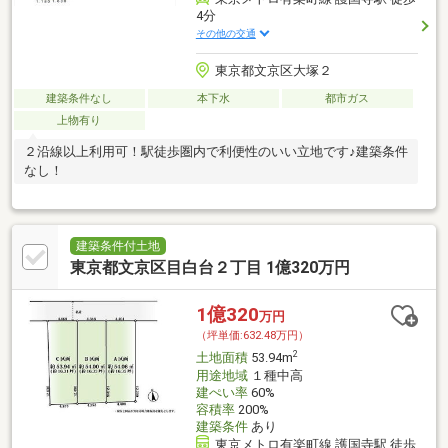
4分
その他の交通
東京都文京区大塚２
建築条件なし
本下水
都市ガス
上物有り
２沿線以上利用可！駅徒歩圏内で利便性のいい立地です♪建築条件
なし！
建築条件付土地
東京都文京区目白台２丁目 1億320万円
1億320
万円
（坪単価:632.48万円）
2
土地面積
53.94m
用途地域
１種中高
建ぺい率
60%
容積率
200%
建築条件
あり
東京メトロ有楽町線 護国寺駅 徒歩