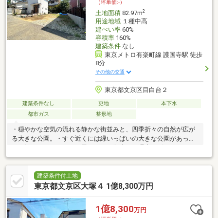
（坪単価:-）
2
土地面積
82.97m
用途地域
１種中高
建ぺい率
60%
容積率
160%
建築条件
なし
東京メトロ有楽町線 護国寺駅 徒歩
8分
その他の交通
東京都文京区目白台２
建築条件なし
更地
本下水
都市ガス
整形地
・穏やかな空気の流れる静かな街並みと、四季折々の自然が広が
る大きな公園。・すぐ近くには緑いっぱいの大きな公園があっ
て、毎日のパパママとお子さんのお散歩や、週末のピクニックに
も最高のロケーションです！・すっきり端正な敷地形状は、都市
型のおしゃれな注文住宅にぴったり。・【建築条件なし】だか
ら、お好きなハウスメーカーや工務店と一緒に、こだわりをカタ
建築条件付土地
チにする楽しさを100%味わえます。・晴れた日は公園で思いっき
東京都文京区大塚４ 1億8,300万円
り遊んで、おうちでは自慢のリビングでゆったり寛ぐ。・四角い
土地だからスペースに無駄がなく、アイデア次第で想像以上の大
1億8,300
万円
空間が叶います。