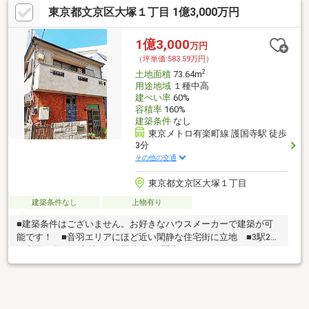
東京都文京区大塚１丁目 1億3,000万円
1億3,000
万円
（坪単価:583.59万円）
2
土地面積
73.64m
用途地域
１種中高
建ぺい率
60%
容積率
160%
建築条件
なし
東京メトロ有楽町線 護国寺駅 徒歩
3分
その他の交通
東京都文京区大塚１丁目
建築条件なし
上物有り
■建築条件はございません。お好きなハウスメーカーで建築が可
能です！ ■音羽エリアにほど近い閑静な住宅街に立地 ■3駅2路
線利用可能な好立地 ■公園徒歩5分圏内