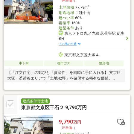
（坪単価:-）
2
土地面積
77.79m
用途地域
１種中高
建ぺい率
60%
容積率
160%
建築条件
あり
東京メトロ丸ノ内線 茗荷谷駅 徒歩
8分
その他の交通
東京都文京区大塚４
本下水
都市ガス
整形地
【「注文住宅」の歓びと「資産性」を同時に手に入れる】 文京区
大塚・茗荷谷エリアで「土地42坪」を確保する稀有な価値。
■「フリープラン」で叶える、妥協なき邸宅建売ではありませ
ん。間取り変更が可能な「建築条件付き売地」だからこそ、大家
族向け住宅仕様にしたり、書斎や大型収納を設けたりと、家族の
ライフスタイルに合わせた「正解」を実装できます。 ■都心×140
建築条件付土地
平米超の「資産」を創るマンションでは得難い「土地所有権」
東京都文京区千石２ 9,790万円
と、延床140平米超の建物ボリューム。将来の資産価値維持に直
結する「広さ」と「立地」をベースに。自分好みの住まいを創り
9,790
万円
上げるプロセスそのものが、この家の価値となります。
（坪単価:-）
2