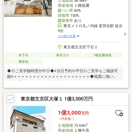
土地面積
56.56m
用途地域
１種低層
建ぺい率
60%
容積率
150%
建築条件
あり
東京メトロ丸ノ内線 茗荷谷駅 徒歩
9分
その他の交通
東京都文京区千石２
本下水
都市ガス
1種低層地域
整形地
◆◇ご見学随時受付中◇◆※当日予約や平日のご見学もご相談可
能※＝＝＝＝＝＝＝＝＝＝＝＝＝＝＝＝＝＝＝＝◆地震に強い
家！制震ダンパー標準仕様！◇南西向きにつき陽当たり良好の住
環境♪◆閑静な住宅街に佇む立地◇3駅3路線が利用可能な好立地
＝＝＝＝＝＝＝＝＝＝＝＝＝＝＝＝＝＝＝＝■参考プラン詳細・
東京都文京区大塚１ 1億3,000万円
3LDK＋車庫（約85.88㎡）・LDK18.1帖の広々空間※ご要望にあわ
せたプラン作成も可能！■周辺環境ツアー開催中！現地ご見学後
に周辺環境を車でぐるっとご案内いたします！■完成イメージ物
1億3,000
万円
件ご案内！広さのイメージをもっていただく完成物件もご案内可
（坪単価:-）
能♪
2
土地面積
73.64m
用途地域
１種中高