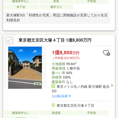
建築条件なし
更地
平坦地
本下水
都市ガス
新大塚駅5分「利便性が充実」周辺に買物施設が充実しており生活
利便良好
東京都文京区大塚４丁目 1億8,800万円
1億8,800
万円
（坪単価:623.98万円）
2
土地面積
99.6m
用途地域
１種中高
建ぺい率
60%
容積率
200%
建築条件
なし
東京メトロ丸ノ内線 新大塚駅 徒歩
5分
その他の交通
東京都文京区大塚４丁目
建築条件なし
南道路
平坦地