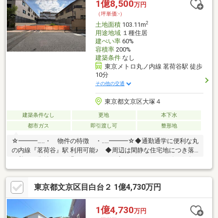
1億8,500
万円
（坪単価:-）
2
土地面積
103.11m
用途地域
１種住居
建ぺい率
60%
容積率
200%
建築条件
なし
東京メトロ丸ノ内線 茗荷谷駅 徒歩
10分
その他の交通
東京都文京区大塚４
建築条件なし
更地
本下水
都市ガス
即引渡し可
整形地
☆━━━…‥・ 物件の特徴 ・‥…━━━☆◆通勤通学に便利な丸
の内線『茗荷谷』駅 利用可能♪ ◆周辺は閑静な住宅地につき落
ち着いた街並みでお過ごし頂けます♪◆スーパー、コンビニ、公
園等、生活環境良好♪◆同仕様モデルハウスのご案内や建物プレ
ゼンテーションも随時受付中♪是非、現地をご確認ください！♪物
東京都文京区目白台２ 1億4,730万円
件の詳細はADCAST駒込支店迄【０１２０－９１７－１９７】
♪☆━━━…‥・ ━☆━ ・‥…━━━☆
1億4,730
万円