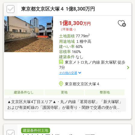
東京都文京区大塚４ 1億8,300万円
1億8,300
万円
（坪単価:-）
2
土地面積
77.79m
用途地域
１種中高
建ぺい率
60%
容積率
160%
建築条件
なし
東京メトロ丸ノ内線 新大塚駅 徒歩
7分
その他の交通
東京都文京区大塚４
建築条件なし
更地
整形地
▲文京区大塚4丁目エリア▲・丸ノ内線「茗荷谷駅」「新大塚駅」
および有楽町線の「護国寺駅」が最寄り・閑静で交通の便が良い
住宅街・教育機関や緑豊かな公園が点在し、治安の良さと生活利
便性を兼ね備えた人気のエリア□■□■□■□■□■□■□■□■□■ご見学予
約承っております！！お気軽にご連絡下さい！！
□■□■□■□■□■□■□■□■□■▲文京住販株式会社▲文京区を中心に地
建築条件付土地