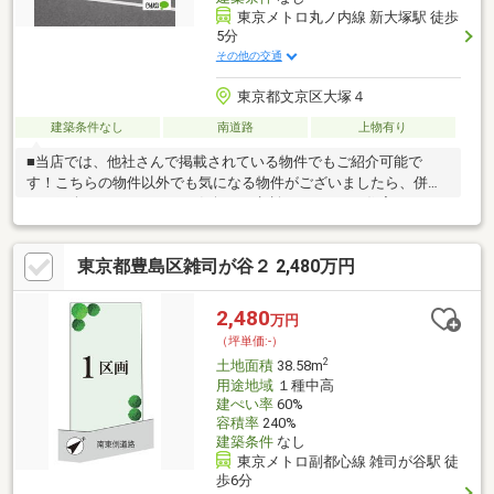
東京メトロ丸ノ内線 新大塚駅 徒歩
5分
その他の交通
東京都文京区大塚４
建築条件なし
南道路
上物有り
■当店では、他社さんで掲載されている物件でもご紹介可能で
す！こちらの物件以外でも気になる物件がございましたら、併せ
てご紹介いたしますのでお気軽にご相談ください。■住宅ローン
のご案内もお任せください。専属スタッフによりネット銀行等も
含めた数ある金融機関の中からお客様にとってベストなプランを
東京都豊島区雑司が谷２ 2,480万円
ご提案いたします！■ご売却のご相談も承っております。まずは
机上査定にて概算での売却金額を査定いたします。どうぞお気軽
にお問い合わせください。■当店には賃貸専門のスタッフもおり
2,480
万円
ますので、賃貸との同時相談も可能です。■ピタットハウス全国
（坪単価:-）
６５１店舗のネットワークで理想のご購入を全力サポートいたし
2
土地面積
38.58m
ます！
用途地域
１種中高
建ぺい率
60%
容積率
240%
建築条件
なし
東京メトロ副都心線 雑司が谷駅 徒
歩6分