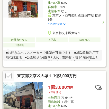
建ぺい率
60%
容積率
160%
建築条件
なし
東京メトロ有楽町線 護国寺駅 徒歩
3分
その他の交通
東京都文京区大塚１
建築条件なし
本下水
都市ガス
上物有り
■お好きなハウスメーカーで建築が可能です！ ■3駅2路線利用可
能な好立地 ■公園徒歩5分圏内※現況：古家有（地下1階付地上2
階建、建物面積：128.35㎡）昭和55年10月建築【アクセス】有楽
町線「護国寺」駅 徒歩3分有楽町線「江戸川橋」駅 徒歩10分
丸ノ内線「茗荷谷」駅 徒歩11分【周辺環境】●文京区立窪町
東京都文京区大塚１ 1億3,000万円
小学校…約770ｍ ●文京区立音羽中学校…約370ｍ ●マルエツプ
チ護国寺駅前店…約500ｍ ●セブンイレブン文京音羽1丁目店…約
160ｍ ●ローソン文京音羽一丁目店…約210ｍ ●文京雑司が谷ひ
1億3,000
万円
ろば…約270ｍ
（坪単価:-）
2
土地面積
73.64m
用途地域
１種中高
建ぺい率
60%