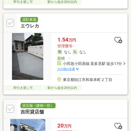
即引き渡し可
駅から徒歩20分以内
貸駐車場
エウレカ
1.54
万円
管理費等-
なし
なし
面積
-
小田急小田原線 喜多見駅 徒歩17分
その他の交通
東京都狛江市和泉本町２丁目
即引き渡し可
駅から徒歩20分以内
貸店舗（建物一部）
吉田貸店舗
20
万円