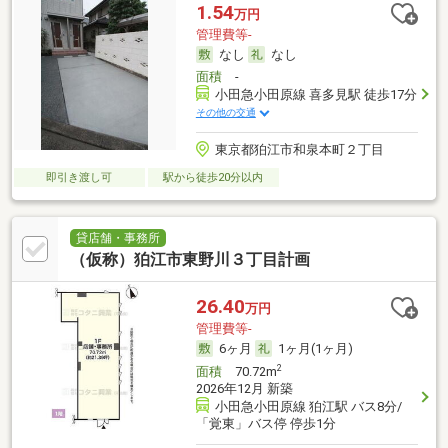
1.54
万円
管理費等-
なし
なし
面積
-
小田急小田原線 喜多見駅 徒歩17分
その他の交通
東京都狛江市和泉本町２丁目
即引き渡し可
駅から徒歩20分以内
貸店舗・事務所
（仮称）狛江市東野川３丁目計画
26.40
万円
管理費等-
6ヶ月
1ヶ月(1ヶ月)
2
面積
70.72m
2026年12月 新築
小田急小田原線 狛江駅 バス8分/
「覚東」バス停 停歩1分