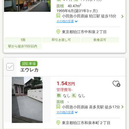
2
面積
43.47m
1995年6月(築31年3ヶ月)
小田急小田原線 狛江駅 徒歩15分
その他の交通
東京都狛江市中和泉２丁目
1階
即引き渡し可
飲食店可
駅から徒歩15分以内
貸駐車場
エウレカ
1.54
万円
管理費等-
なし
なし
面積
-
小田急小田原線 喜多見駅 徒歩17分
その他の交通
東京都狛江市和泉本町２丁目