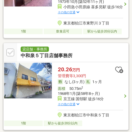
1973年10月(築52年11ヶ月)
小田急小田原線 喜多見駅 徒歩16分
その他の交通
東京都狛江市東野川３丁目
1階
飲食店可
駅から徒歩20分以内
貸店舗・事務所
中和泉５丁目店舗事務所
20.26
万円
管理費等3,300円
なし(3ヶ月)
1ヶ月
2
面積
50.75m
1968年1月(築58年8ヶ月)
京王線 国領駅 徒歩16分
その他の交通
東京都狛江市中和泉５丁目
1階
駅から徒歩20分以内