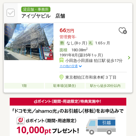
貸店舗・事務所
アイヅヤビル 店舗
66
万円
管理費等-
なし(8ヶ月)
1.65ヶ月
2
面積
180.08m
1991年8月(築35年1ヶ月)
小田急小田原線 狛江駅 徒歩17分
その他の交通
東京都狛江市和泉本町３丁目
1階
駐車場(近隣含)
駅から徒歩20分以内