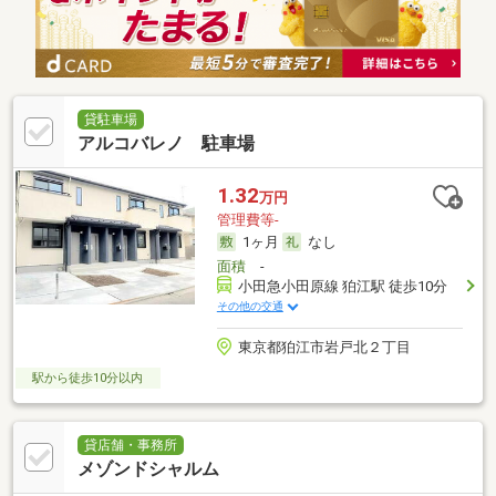
貸駐車場
アルコバレノ 駐車場
1.32
万円
管理費等-
1ヶ月
なし
面積
-
小田急小田原線 狛江駅 徒歩10分
その他の交通
東京都狛江市岩戸北２丁目
駅から徒歩10分以内
貸店舗・事務所
メゾンドシャルム