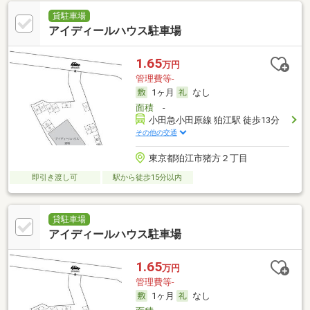
貸駐車場
アイディールハウス駐車場
1.65
万円
管理費等-
1ヶ月
なし
面積
-
小田急小田原線 狛江駅 徒歩13分
その他の交通
東京都狛江市猪方２丁目
即引き渡し可
駅から徒歩15分以内
貸駐車場
アイディールハウス駐車場
1.65
万円
管理費等-
1ヶ月
なし