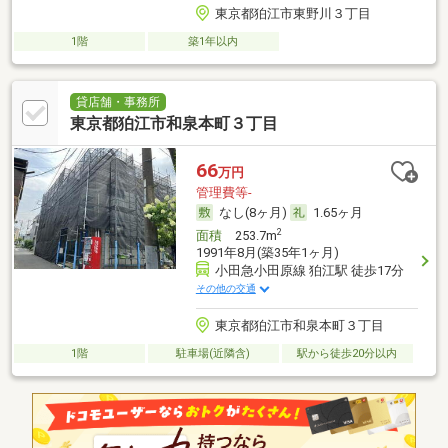
東京都狛江市東野川３丁目
1階
築1年以内
貸店舗・事務所
東京都狛江市和泉本町３丁目
66
万円
管理費等-
なし(8ヶ月)
1.65ヶ月
2
面積
253.7m
1991年8月(築35年1ヶ月)
小田急小田原線 狛江駅 徒歩17分
その他の交通
東京都狛江市和泉本町３丁目
1階
駐車場(近隣含)
駅から徒歩20分以内