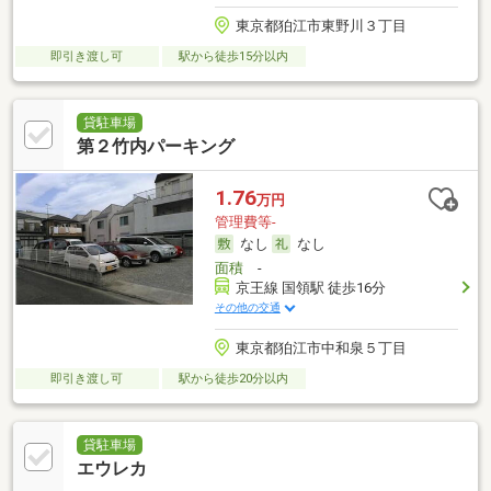
東京都狛江市東野川３丁目
即引き渡し可
駅から徒歩15分以内
貸駐車場
第２竹内パーキング
1.76
万円
管理費等-
なし
なし
面積
-
京王線 国領駅 徒歩16分
その他の交通
東京都狛江市中和泉５丁目
即引き渡し可
駅から徒歩20分以内
貸駐車場
エウレカ