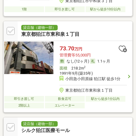
東京都狛江市中和泉３丁目
1階
即引き渡し可
駅から徒歩10分以内
貸店舗（建物一部）
東京都狛江市東和泉１丁目
73.70
万円
管理費等55,000円
なし(12ヶ月)
1.1ヶ月
2
面積
218.2m
1991年9月(築35年)
小田急小田原線 狛江駅 徒歩1分
東京都狛江市東和泉１丁目
即引き渡し可
飲食店可
駅から徒歩1分以内
2階以上
エレベーター
貸店舗（建物一部）
シルク狛江医療モール