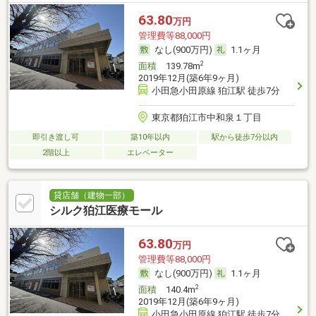
63.80
万円
管理費等88,000円
なし(900万円)
1.1ヶ月
2
面積
139.78m
2019年12月(築6年9ヶ月)
小田急小田原線 狛江駅 徒歩7分
東京都狛江市中和泉１丁目
即引き渡し可
築10年以内
駅から徒歩7分以内
2階以上
エレベーター
貸店舗（建物一部）
シルク狛江医療モール
63.80
万円
管理費等88,000円
なし(900万円)
1.1ヶ月
2
面積
140.4m
2019年12月(築6年9ヶ月)
小田急小田原線 狛江駅 徒歩7分