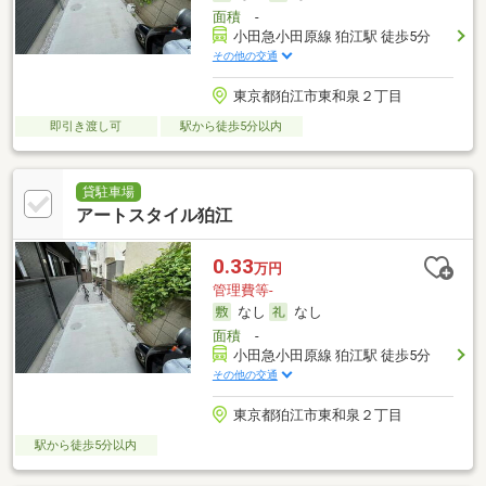
面積
-
小田急小田原線 狛江駅 徒歩5分
その他の交通
東京都狛江市東和泉２丁目
即引き渡し可
駅から徒歩5分以内
貸駐車場
アートスタイル狛江
0.33
万円
管理費等-
なし
なし
面積
-
小田急小田原線 狛江駅 徒歩5分
その他の交通
東京都狛江市東和泉２丁目
駅から徒歩5分以内