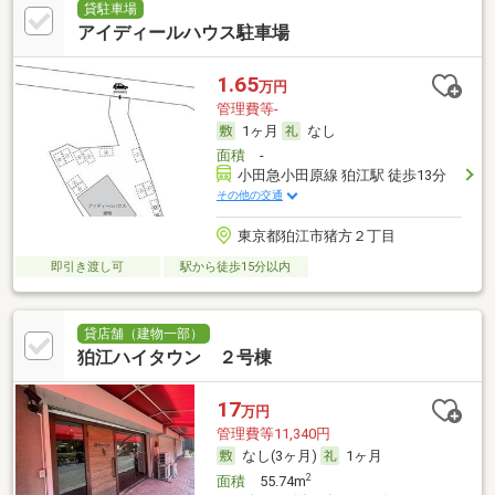
貸駐車場
アイディールハウス駐車場
1.65
万円
管理費等-
1ヶ月
なし
面積
-
小田急小田原線 狛江駅 徒歩13分
その他の交通
東京都狛江市猪方２丁目
即引き渡し可
駅から徒歩15分以内
貸店舗（建物一部）
狛江ハイタウン ２号棟
17
万円
管理費等11,340円
なし(3ヶ月)
1ヶ月
2
面積
55.74m