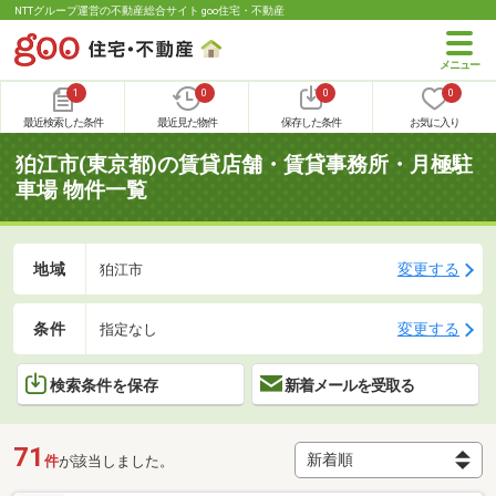
NTTグループ運営の不動産総合サイト goo住宅・不動産
1
0
0
0
最近検索した条件
最近見た物件
保存した条件
お気に入り
狛江市(東京都)の賃貸店舗・賃貸事務所・月極駐
車場 物件一覧
地域
変更する
狛江市
条件
変更する
指定なし
検索条件を保存
新着メールを受取る
71
件
が該当しました。