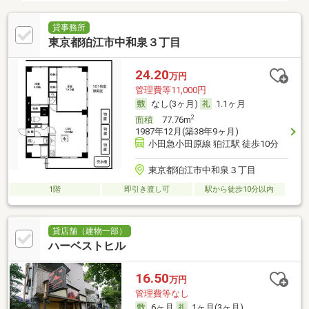
貸事務所
東京都狛江市中和泉３丁目
24.20
万円
管理費等11,000円
なし(3ヶ月)
1.1ヶ月
2
面積
77.76m
1987年12月(築38年9ヶ月)
小田急小田原線 狛江駅 徒歩10分
東京都狛江市中和泉３丁目
1階
即引き渡し可
駅から徒歩10分以内
貸店舗（建物一部）
ハーベストヒル
16.50
万円
管理費等なし
6ヶ月
1ヶ月(3ヶ月)