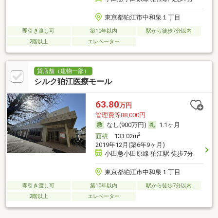
東京都狛江市中和泉１丁目
即引き渡し可
築10年以内
駅から徒歩7分以内
2階以上
エレベーター
貸店舗（建物一部）
シルク狛江医療モール
63.80
万円
管理費等88,000円
なし(900万円)
1.1ヶ月
2
面積
133.02m
2019年12月(築6年9ヶ月)
小田急小田原線 狛江駅 徒歩7分
東京都狛江市中和泉１丁目
即引き渡し可
築10年以内
駅から徒歩7分以内
2階以上
エレベーター