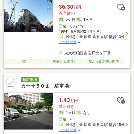
36.30
万円
管理費等-
6ヶ月
1ヶ月
2
面積
80.24m
1994年8月(築32年1ヶ月)
小田急小田原線 喜多見駅 徒歩10分
その他の交通
東京都狛江市岩戸北２丁目
1階
駐車場(近隣含)
駅から徒歩10分以内
貸駐車場
カーサ５０１ 駐車場
1.43
万円
管理費等-
1ヶ月
なし
面積
-
小田急小田原線 喜多見駅 徒歩15分
その他の交通