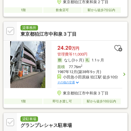
東京都狛江市東和泉２丁目
1階
飲食店可
駅から徒歩7分以内
貸事務所
東京都狛江市中和泉３丁目
24.20
万円
管理費等11,000円
なし(3ヶ月)
1.1ヶ月
2
面積
77.76m
1987年12月(築38年9ヶ月)
小田急小田原線 狛江駅 徒歩10分
その他の交通
東京都狛江市中和泉３丁目
1階
即引き渡し可
駅から徒歩10分以内
貸駐車場
グランプレシャス駐車場