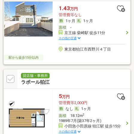
1.43
万円
管理費等なし
1ヶ月
1ヶ月
面積
-
京王線 柴崎駅 徒歩11分
その他の交通
東京都狛江市西野川４丁目
駅から徒歩15分以内
貸店舗・事務所
ラポール狛江
5
万円
管理費等2,000円
なし
1ヶ月
2
面積
18.12m
1989年7月(築37年2ヶ月)
小田急小田原線 狛江駅 徒歩15分
その他の交通