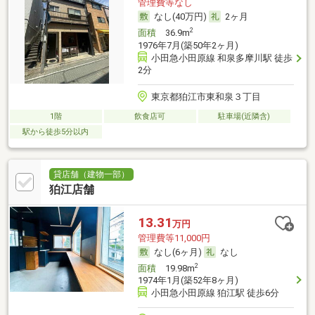
管理費等なし
なし(40万円)
2ヶ月
2
面積
36.9m
1976年7月(築50年2ヶ月)
小田急小田原線 和泉多摩川駅 徒歩
2分
東京都狛江市東和泉３丁目
1階
飲食店可
駐車場(近隣含)
駅から徒歩5分以内
貸店舗（建物一部）
狛江店舗
13.31
万円
管理費等11,000円
なし(6ヶ月)
なし
2
面積
19.98m
1974年1月(築52年8ヶ月)
小田急小田原線 狛江駅 徒歩6分