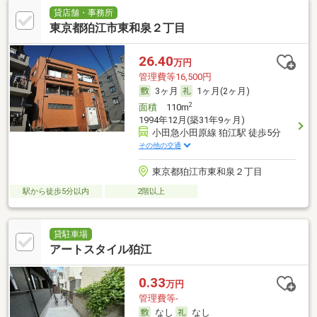
貸店舗・事務所
東京都狛江市東和泉２丁目
26.40
万円
管理費等16,500円
3ヶ月
1ヶ月(2ヶ月)
2
面積
110m
1994年12月(築31年9ヶ月)
小田急小田原線 狛江駅 徒歩5分
その他の交通
東京都狛江市東和泉２丁目
駅から徒歩5分以内
2階以上
貸駐車場
アートスタイル狛江
0.33
万円
管理費等-
なし
なし