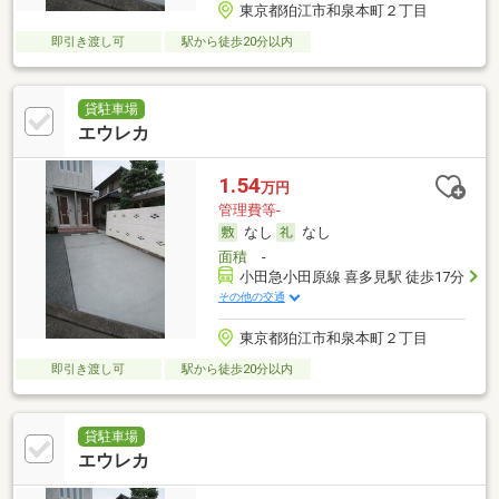
東京都狛江市和泉本町２丁目
即引き渡し可
駅から徒歩20分以内
貸駐車場
エウレカ
1.54
万円
管理費等-
なし
なし
面積
-
小田急小田原線 喜多見駅 徒歩17分
その他の交通
東京都狛江市和泉本町２丁目
即引き渡し可
駅から徒歩20分以内
貸駐車場
エウレカ