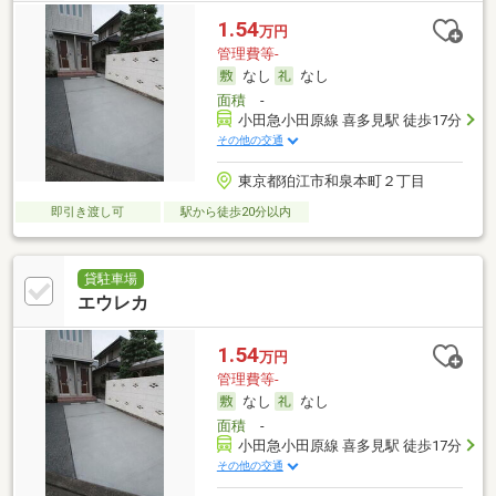
1.54
万円
管理費等-
なし
なし
面積
-
小田急小田原線 喜多見駅 徒歩17分
その他の交通
東京都狛江市和泉本町２丁目
即引き渡し可
駅から徒歩20分以内
貸駐車場
エウレカ
1.54
万円
管理費等-
なし
なし
面積
-
小田急小田原線 喜多見駅 徒歩17分
その他の交通