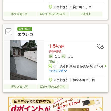
東京都狛江市駒井町１丁目
即引き渡し可
駅から徒歩15分以内
2階以上
貸駐車場
エウレカ
1.54
万円
管理費等-
なし
なし
面積
-
小田急小田原線 喜多見駅 徒歩17分
その他の交通
東京都狛江市和泉本町２丁目
即引き渡し可
駅から徒歩20分以内