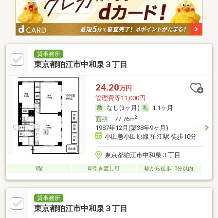
貸事務所
東京都狛江市中和泉３丁目
24.20
万円
管理費等11,000円
なし(3ヶ月)
1.1ヶ月
2
面積
77.76m
1987年12月(築38年9ヶ月)
小田急小田原線 狛江駅 徒歩10分
東京都狛江市中和泉３丁目
1階
即引き渡し可
駅から徒歩10分以内
貸事務所
東京都狛江市中和泉３丁目