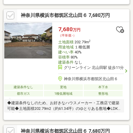
▼特徴・建築プランの幅が広がる約75坪の整形地・前面道路は幅
員約6m、間口約15mで開放感有・建築条件付宅地販売ではありま
神奈川県横浜市都筑区北山田６ 7,680万円
せん・現況古家有、詳細はお問い合わせください▼周辺環境・横
浜市立茅ケ崎台小学校 徒歩4分(約250m)・東方公園 徒歩2分(約
100m)■ ご希望の住まい探しをお手伝いします ━━━━━・・・
7,680
万円
物件の詳細・ご相談はお気軽にお問い合わせください。
（坪単価:-）
2
土地面積
202.79m
用途地域
１種低層
建ぺい率
40%
容積率
80%
建築条件
なし
グリーンライン 北山田駅 徒歩11分
神奈川県横浜市都筑区北山田６
建築条件なし
更地
本下水
都市ガス
1種低層地域
整形地
◆建築条件なしのため、お好きなハウスメーカー・工務店で建築
可能◆土地面積202.79m2（約61.34坪）のゆとりある敷地◆LDK
を広く取った2階建てや庭付き住宅など自由なプランが検討可能
◆第一種低層住居専用地域の落ち着いた住宅街◆北側公道約6mに
接道し、車の出し入れもスムーズ◆スーパー・コンビニ・公園・
神奈川県横浜市都筑区北山田６ 7,680万円
小学校が徒歩圏内に揃う住環境ぜひ一度現地で、広さ・街並みを