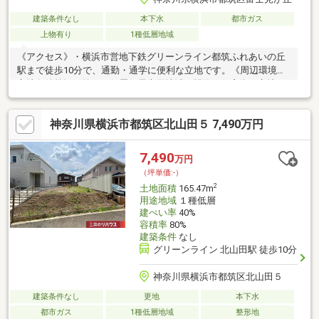
建築条件なし
本下水
都市ガス
上物有り
1種低層地域
《アクセス》・横浜市営地下鉄グリーンライン都筑ふれあいの丘
駅まで徒歩10分で、通勤・通学に便利な立地です。《周辺環境・
立地条件等》・第一種低層住居専用地域の閑静な住宅街に立地。
周辺は低層住宅の街並みが広がっております。・宅地内は高低差
の少ない地形です。《道路・方位等》・前面道路はゆとりある
神奈川県横浜市都筑区北山田５ 7,490万円
6.0m幅員の道路です。《建築用途・有効活用》・建築条件付き売
地ではないため、お好きなハウスメーカー・工務店での建築が可
能です。間取り、設備、外観、全て自分好みのスタイルで一から
7,490
万円
ご検討いただくことが可能です。
（坪単価:-）
2
土地面積
165.47m
用途地域
１種低層
建ぺい率
40%
容積率
80%
建築条件
なし
グリーンライン 北山田駅 徒歩10分
神奈川県横浜市都筑区北山田５
建築条件なし
更地
本下水
都市ガス
1種低層地域
整形地