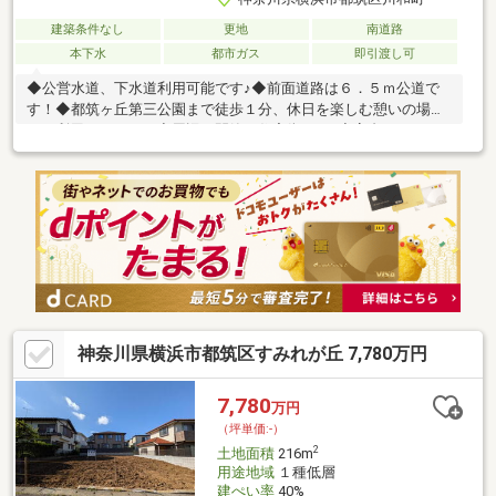
建築条件なし
更地
南道路
本下水
都市ガス
即引渡し可
◆公営水道、下水道利用可能です♪◆前面道路は６．５ｍ公道で
す！◆都筑ヶ丘第三公園まで徒歩１分、休日を楽しむ憩いの場と
して利用できます！◆周辺は閑静な住宅街です♪◆高台にあるた
め、陽当り・通風が良好！＜SAZAIEが選ばれる理由＞〇豊富な事
業実績土地や物件を仲介するだけではなく、グループ会社の強み
を生かし注文住宅やリフォームなど、お客様のご要望にすぐに対
応します。《この物件を検討されている方は》営業時間：午前10
時～午後6時（定休日：水曜日）この時間帯はお電話でのお問い合
わせがスムーズにご案内できます。お気軽にご連絡ください。
神奈川県横浜市都筑区すみれが丘 7,780万円
7,780
万円
（坪単価:-）
2
土地面積
216m
用途地域
１種低層
建ぺい率
40%