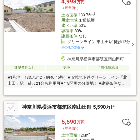
4,998
万円
ーによる無料相談会を承ります物件ご購入後もＦＰによる生涯無
（坪単価:-）
料相談付きで家計のアフターフォローもお任せください
2
土地面積
133.75m
用途地域
１種低層
建ぺい率
50%
容積率
80%
建築条件
なし
グリーンライン 東山田駅 徒歩12分
その他の交通
神奈川県横浜市都筑区南山田町
建築条件なし
更地
1種低層地域
■1号地 133.75m2（約40.46坪）■市営地下鉄グリーンライン「北
山田」駅 徒歩21分も利用可■全8区画の分譲地！ ■建築条件な
し・フリープラン対応可 ■お好きなハウスメーカーや工務店で建
築可能です。 ■低層住宅専用エリア ■お気軽にお問い合わせくだ
さい♪
神奈川県横浜市都筑区南山田町 5,590万円
5,590
万円
（坪単価:-）
2
土地面積
126m