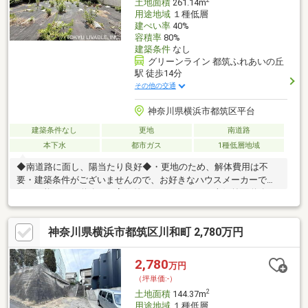
土地面積
261.14m
用途地域
１種低層
建ぺい率
40%
容積率
80%
建築条件
なし
グリーンライン 都筑ふれあいの丘
駅 徒歩14分
その他の交通
神奈川県横浜市都筑区平台
建築条件なし
更地
南道路
本下水
都市ガス
1種低層地域
◆南道路に面し、陽当たり良好◆・更地のため、解体費用は不
要・建築条件がございませんので、お好きなハウスメーカーで施
工が可能です・道路との高低差はございません・南側前面道路は
幅員約9.0ｍございますので、開放感があります・接道間口が約
13.3ｍのため、南側からの暖かい陽が差し込みます・区画整理さ
神奈川県横浜市都筑区川和町 2,780万円
れたきれいな街並み・閑静な住宅街の為、落ち着いた住環境
2,780
万円
（坪単価:-）
2
土地面積
144.37m
用途地域
１種低層