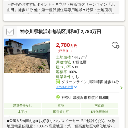
－物件のおすすめポイント－▼立地・横浜市グリーンライン「北
山田」徒歩13分 他・第一種低層住居専用地域▼特徴・土地面積
231.02平米(約69.88坪)・土地全体を活用しやすい整形地・前面道
路は南東側幅員約6.0mの公道・間口は約15.7mと広く、複数台分
の駐車スペースも検討可能・建ぺい率40%、容積率80%・お好き
神奈川県横浜市都筑区川和町 2,780万円
な工務店やハウスメーカーで建築可能・現況古家有、詳細はお問
い合わせください▼周辺環境・ヨークフーズ港北店 徒歩4分(約
300m)■ ご希望の住まい探しをお手伝いします ━━━━━・・・
2,780
万円
物件の詳細・ご相談はお気軽にお問い合わせください。
（坪単価:-）
2
土地面積
144.37m
用途地域
１種低層
建ぺい率
50%
容積率
100%
建築条件
なし
グリーンライン 川和町駅 徒歩14分
その他の交通
神奈川県横浜市都筑区川和町
建築条件なし
更地
南道路
本下水
即引渡し可
1種低層地域
■公道6.5ｍ南向き■お好きなハウスメーカーでご検討ください※敷
地面積最低限度：100㎡※高度地区：第一種高度地区※緑化地域※宅