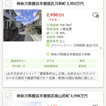
神奈川県横浜市都筑区川和町 2,950万円
2,950
万円
（坪単価:-）
2
土地面積
104.76m
用途地域
１種低層
建ぺい率
50%
容積率
100%
建築条件
なし
グリーンライン 川和町駅 徒歩12分
神奈川県横浜市都筑区川和町
建築条件なし
本下水
角地
即引渡し可
1種低層地域
整形地
♪おすすめポイント♪＊「建築条件なし土地」お好きなハウスメー
カーや工務店で建築可能です＊北側・東側の2面が道路に面した角
地！陽当り・通風ともに良好！＊子育てファミリーに優しい落ち
着いた住環境＊『川和町』駅まで徒歩１２分！２駅利用可能でア
クセス良好◎◆◇物件探し・資金計画でお悩みの方へ◇◆横浜市
神奈川県横浜市都筑区南山田町 4,998万円
の不動産なら当社ＫＩＺＵＮＡまでお問い合わせ下さいＳＵＵＭ
Ｏや他サイトには公開していない未公開物件や販売予定物件も多
数ご紹介中資金計画にお悩みの方にはファイナンシャルプランナ