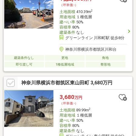
（坪単価:-）
2
土地面積
410.39m
用途地域
１種低層
建ぺい率
50%
容積率
80%
建築条件
なし
グリーンライン 川和町駅 徒歩8分
神奈川県横浜市都筑区川和台
建築条件なし
更地
角地
即引渡し可
1種低層地域
整形地
神奈川県横浜市都筑区東山田町 3,680万円
3,680
万円
（坪単価:-）
2
土地面積
89.99m
用途地域
１種低層
建ぺい率
50%
容積率
80%
建築条件
なし