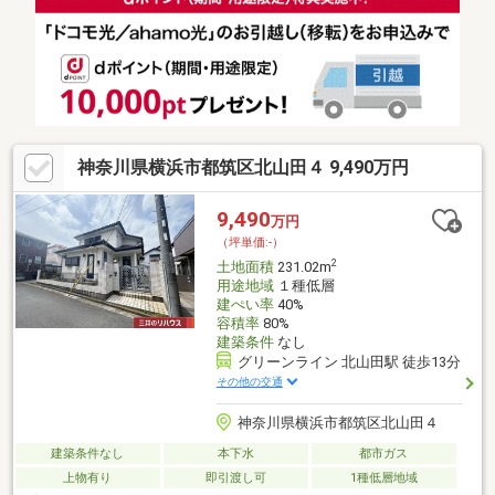
アのモザイクモール港北やノースポート・モールなどの大型商業
施設も利用しやすく、日々の買い物から休日のレジャーまで便利
に楽しめます。自然と利便性のバランスが取れた、子育て世帯に
も人気の住宅エリアです。
神奈川県横浜市都筑区北山田４ 9,490万円
9,490
万円
（坪単価:-）
2
土地面積
231.02m
用途地域
１種低層
建ぺい率
40%
容積率
80%
建築条件
なし
グリーンライン 北山田駅 徒歩13分
その他の交通
神奈川県横浜市都筑区北山田４
建築条件なし
本下水
都市ガス
上物有り
即引渡し可
1種低層地域