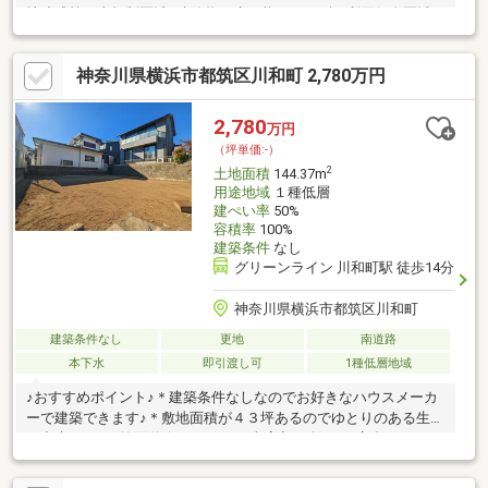
地造成等工事規制区域※建築物再生可能エネルギー利用促進区域
神奈川県横浜市都筑区川和町 2,780万円
2,780
万円
（坪単価:-）
2
土地面積
144.37m
用途地域
１種低層
建ぺい率
50%
容積率
100%
建築条件
なし
グリーンライン 川和町駅 徒歩14分
神奈川県横浜市都筑区川和町
建築条件なし
更地
南道路
本下水
即引渡し可
1種低層地域
♪おすすめポイント♪＊建築条件なしなのでお好きなハウスメーカ
ーで建築できます♪＊敷地面積が４３坪あるのでゆとりのある生活
が出来ます♪＊前面道路が６.５ｍ！車庫入れ楽々♪＊高台にあるた
め陽当り、風通し良好♪＊公園まで徒歩１分♪子育て環境◎◆◇物
件探し・資金計画でお悩みの方へ◇◆横浜市の不動産なら当社Ｋ