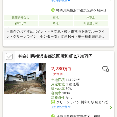
その他の交通
神奈川県横浜市都筑区茅ケ崎南１
建築条件なし
更地
本下水
都市ガス
角地
即引渡し可
－物件のおすすめポイント－▼立地・横浜市営地下鉄ブルーライ
ン・グリーンライン「センター南」徒歩16分・第一種低層住居専
用地域・区画整理地内の整った街並み▼特徴・土地面積284.63平
米(約86.1坪)の広さ・南東・北東・北西側道路幅員約6m(公道)、
各接道間口12m以上・現状更地・即引渡し可(残金精算後)▼周辺
神奈川県横浜市都筑区川和町 2,780万円
環境・横浜市立茅ケ崎小学校 徒歩7分(約510m)・横浜市立茅ケ崎
中学校 徒歩5分(約380m)・茅ヶ崎公園 徒歩2分(約130m)■ ご希望
の住まい探しをお手伝いします ━━━━━・・・物件の詳細・ご
2,780
万円
相談はお気軽にお問い合わせください。
（坪単価:-）
2
土地面積
144.37m
用途地域
１種低層
建ぺい率
50%
容積率
100%
建築条件
なし
グリーンライン 川和町駅 徒歩17分
その他の交通
神奈川県横浜市都筑区川和町