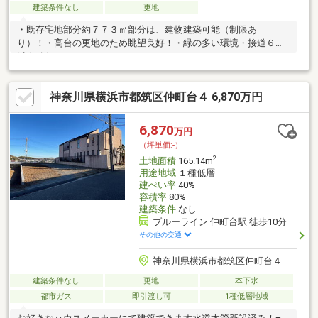
建築条件なし
更地
・既存宅地部分約７７３㎡部分は、建物建築可能（制限あ
り）！・高台の更地のため眺望良好！・緑の多い環境・接道６ｍ
以上確保
神奈川県横浜市都筑区仲町台４ 6,870万円
6,870
万円
（坪単価:-）
2
土地面積
165.14m
用途地域
１種低層
建ぺい率
40%
容積率
80%
建築条件
なし
ブルーライン 仲町台駅 徒歩10分
その他の交通
神奈川県横浜市都筑区仲町台４
建築条件なし
更地
本下水
都市ガス
即引渡し可
1種低層地域