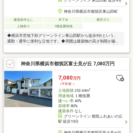
グリーンライン 東山田駅 徒歩9分
神奈川県横浜市都筑区東山田町
建築条件なし
本下水
都市ガス
上物有り
1種低層地域
◆横浜市営地下鉄グリーンライン東山田駅から徒歩9分という、
通勤・通学に便利な立地です。◆周囲は建築物の高さ制限が厳し
い第一種低層住居専用地域のため、将来にわたって良好な住環境
と開放感が守られやすいエリアです 。◆陽当たり良好な南東向き
の道路に面しているため、朝からリビングに明るい光が差し込む
神奈川県横浜市都筑区富士見が丘 7,080万円
家づくりが可能です 。◆お車2台をお持ちのご家庭にも対応でき
る設計が可能です。◆新お好みのハウスメーカーで、陽当たりを
活かしたこだわりの注文住宅を建築できます 。◆平成9年築（築
7,080
万円
28年）の木造2階建が存しているため、建物を活かした大規模リ
（坪単価:-）
ノベーションによるコストを抑えた入居も選択肢に入ります 。
2
土地面積
252.64m
用途地域
１種低層
建ぺい率
40%
容積率
80%
建築条件
なし
グリーンライン 都筑ふれあいの丘
駅 徒歩10分
神奈川県横浜市都筑区富士見が丘