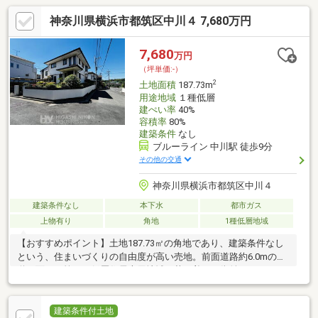
神奈川県横浜市都筑区中川４ 7,680万円
7,680
万円
（坪単価:-）
2
土地面積
187.73m
用途地域
１種低層
建ぺい率
40%
容積率
80%
建築条件
なし
ブルーライン 中川駅 徒歩9分
その他の交通
神奈川県横浜市都筑区中川４
建築条件なし
本下水
都市ガス
上物有り
角地
1種低層地域
【おすすめポイント】土地187.73㎡の角地であり、建築条件なし
という、住まいづくりの自由度が高い売地。前面道路約6.0mの公
道に面し、第一種低層住居専用地域の落ち着いた街並みのなか
で、お好みのプランで理想の住まいを実現しやすい土地です【見
どころ】・建築条件なし売地・土地面積187.73㎡（約56.78坪）・
北西・北東向きの角地・第一種低層住居専用地域に位置【周辺環
建築条件付土地