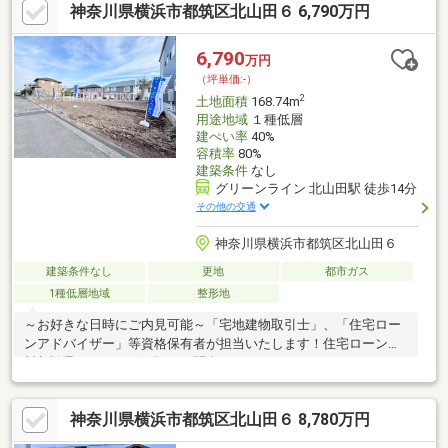
神奈川県横浜市都筑区北山田６ 6,790万円
ＩＺＵＮＡまでお問い合わせ下さい。ＳＵＵＭＯや他サイトには
公開していない未公開物件や販売予定物件も多数ご紹介中！資金
計画にお悩みの方にはファイナンシャルプランナーによる無料相
6,790
万円
談会を承ります。物件ご購入後もＦＰによる生涯無料相談付きで
（坪単価:-）
家計のアフターフォローもお任せください！
2
土地面積
168.74m
用途地域
１種低層
建ぺい率
40%
容積率
80%
建築条件
なし
グリーンライン 北山田駅 徒歩14分
その他の交通
神奈川県横浜市都筑区北山田６
建築条件なし
更地
都市ガス
1種低層地域
整形地
～お好きな日時にご内見可能～「宅地建物取引士」、「住宅ロー
ンアドバイザー」等資格保有者が担当いたします！住宅ローン無
料相談承ります！お気軽にお問合せください！
神奈川県横浜市都筑区北山田６ 8,780万円