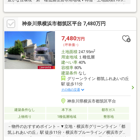
平米(約63.61坪)・前面道路は南西側幅員約7.5mの公道、陽当り良
好・接道間口は約12.2mあり、複数台の駐車スペースの設置も検
討可能・お好みのハウスメーカー・工務店を選択できます・現況
神奈川県横浜市都筑区平台 7,480万円
古家有、解体後更地にてお引渡し▼周辺環境・ファミリーマート
都筑富士見が丘店 徒歩5分(約330m)・横浜市立川和東小学校 徒歩
7分(約525m)■ ご希望の住まい探しをお手伝いします
7,480
万円
━━━━━・・・物件の詳細・ご相談はお気軽にお問い合わせく
（坪単価:-）
ださい。
2
土地面積
247.95m
用途地域
１種低層
建ぺい率
40%
容積率
80%
建築条件
なし
グリーンライン 都筑ふれあいの丘
駅 徒歩11分
その他の交通
神奈川県横浜市都筑区平台
建築条件なし
本下水
都市ガス
上物有り
1種低層地域
整形地
－物件のおすすめポイント－▼立地・横浜市グリーンライン「都
筑ふれあいの丘」駅 徒歩11分・横浜市ブルーライン／横浜市グリ
ーンライン「センター南」駅 徒歩17分・第一種低層住居専用地域