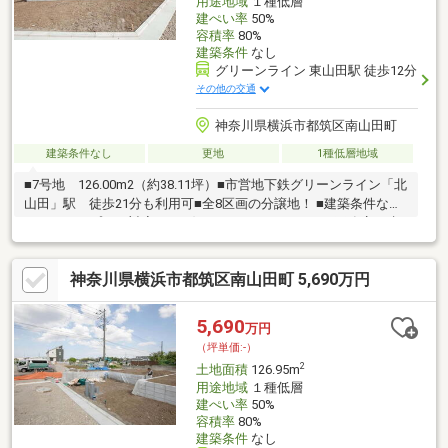
用途地域
１種低層
建ぺい率
50%
容積率
80%
建築条件
なし
グリーンライン 東山田駅 徒歩12分
その他の交通
神奈川県横浜市都筑区南山田町
建築条件なし
更地
1種低層地域
■7号地 126.00m2（約38.11坪）■市営地下鉄グリーンライン「北
山田」駅 徒歩21分も利用可■全8区画の分譲地！ ■建築条件な
し・フリープラン対応可 ■お好きなハウスメーカーや工務店で建
築可能です。 ■低層住宅専用エリア ■お気軽にお問い合わせくだ
さい♪
神奈川県横浜市都筑区南山田町 5,690万円
5,690
万円
（坪単価:-）
2
土地面積
126.95m
用途地域
１種低層
建ぺい率
50%
容積率
80%
建築条件
なし