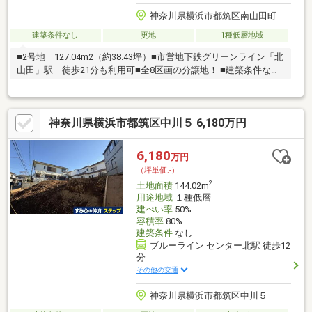
神奈川県横浜市都筑区南山田町
建築条件なし
更地
1種低層地域
■2号地 127.04m2（約38.43坪）■市営地下鉄グリーンライン「北
山田」駅 徒歩21分も利用可■全8区画の分譲地！ ■建築条件な
し・フリープラン対応可 ■お好きなハウスメーカーや工務店で建
築可能です。 ■低層住宅専用エリア ■お気軽にお問い合わせくだ
さい♪
神奈川県横浜市都筑区中川５ 6,180万円
6,180
万円
（坪単価:-）
2
土地面積
144.02m
用途地域
１種低層
建ぺい率
50%
容積率
80%
建築条件
なし
ブルーライン センター北駅 徒歩12
分
その他の交通
神奈川県横浜市都筑区中川５