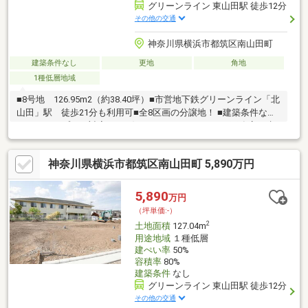
グリーンライン 東山田駅 徒歩12分
その他の交通
神奈川県横浜市都筑区南山田町
建築条件なし
更地
角地
1種低層地域
■8号地 126.95m2（約38.40坪）■市営地下鉄グリーンライン「北
山田」駅 徒歩21分も利用可■全8区画の分譲地！ ■建築条件な
し・フリープラン対応可 ■お好きなハウスメーカーや工務店で建
築可能です。 ■低層住宅専用エリア ■お気軽にお問い合わせくだ
さい♪
神奈川県横浜市都筑区南山田町 5,890万円
5,890
万円
（坪単価:-）
2
土地面積
127.04m
用途地域
１種低層
建ぺい率
50%
容積率
80%
建築条件
なし
グリーンライン 東山田駅 徒歩12分
その他の交通