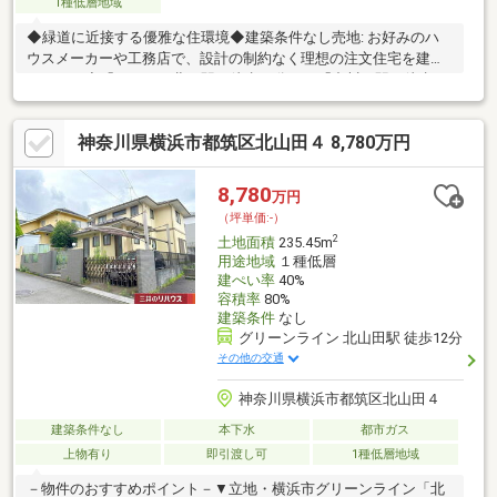
1種低層地域
◆緑道に近接する優雅な住環境◆建築条件なし売地: お好みのハ
ウスメーカーや工務店で、設計の制約なく理想の注文住宅を建築
できます◆「センター北」駅（徒歩12分）と「中川」駅（徒歩14
分）の2駅利用が可能～ライフインフォメーション～○モザイクモ
ール港北／そうてつローゼン等・・・約820m○港北みなも／ダイ
神奈川県横浜市都筑区北山田４ 8,780万円
エー等・・・約870m○あいたい／東急ストア等・・・約880m○横
浜市立都筑小学校・・・約430m○横浜市立中川西中学校・・・約
1100m○金の星幼稚園・・・約730m○つづきルーテル保育
8,780
万円
園・・・約580m○中川ききょう公園・・・約280m○中川八幡山公
（坪単価:-）
園・・・約300m
2
土地面積
235.45m
用途地域
１種低層
建ぺい率
40%
容積率
80%
建築条件
なし
グリーンライン 北山田駅 徒歩12分
その他の交通
神奈川県横浜市都筑区北山田４
建築条件なし
本下水
都市ガス
上物有り
即引渡し可
1種低層地域
－物件のおすすめポイント－▼立地・横浜市グリーンライン「北