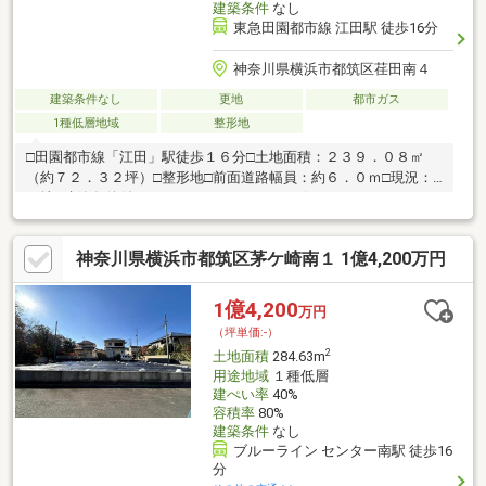
建築条件
なし
東急田園都市線 江田駅 徒歩16分
神奈川県横浜市都筑区荏田南４
建築条件なし
更地
都市ガス
1種低層地域
整形地
□田園都市線「江田」駅徒歩１６分□土地面積：２３９．０８㎡
（約７２．３２坪）□整形地□前面道路幅員：約６．０ｍ□現況：
更地□建築条件付きではございません ～お好きなハウスメーカ
ーで建築可能～
神奈川県横浜市都筑区茅ケ崎南１ 1億4,200万円
1億4,200
万円
（坪単価:-）
2
土地面積
284.63m
用途地域
１種低層
建ぺい率
40%
容積率
80%
建築条件
なし
ブルーライン センター南駅 徒歩16
分