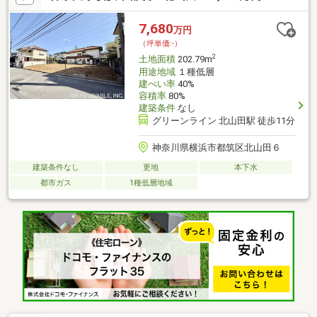
ぜひご体感ください！
7,680
万円
（坪単価:-）
2
土地面積
202.79m
用途地域
１種低層
建ぺい率
40%
容積率
80%
建築条件
なし
グリーンライン 北山田駅 徒歩11分
神奈川県横浜市都筑区北山田６
建築条件なし
更地
本下水
都市ガス
1種低層地域