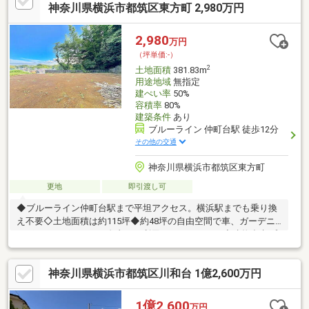
境】・横浜市立中川西小学校まで約480m【ご見学について】ご希
神奈川県横浜市都筑区東方町 2,980万円
望日時を第2希望まで送信→日程調整いたします。ローン/住替え
も同時相談可能です（お子様連れOK・オンライン可能）
2,980
万円
（坪単価:-）
2
土地面積
381.83m
用途地域
無指定
建ぺい率
50%
容積率
80%
建築条件
あり
ブルーライン 仲町台駅 徒歩12分
その他の交通
神奈川県横浜市都筑区東方町
更地
即引渡し可
◆ブルーライン仲町台駅まで平坦アクセス。横浜駅までも乗り換
え不要◇土地面積は約115坪◆約48坪の自由空間で車、ガーデニ
ング、ドッグランなど自由にご利用いただけます。◆建物参考プ
ランもございます。あなたの明日に寄り添う。 ～Think
your tomorrow～をVISIONとして掲げ、「お客様に寄り添える会
神奈川県横浜市都筑区川和台 1億2,600万円
社でいたい」という思いが込められています。“誰よりも近い存在
で、お客様の確かな明日を描くこと”それが、私たちの“志事”です
わたしたちシティネットが“あなたの願う明日”を約束します◇
1億2,600
万円