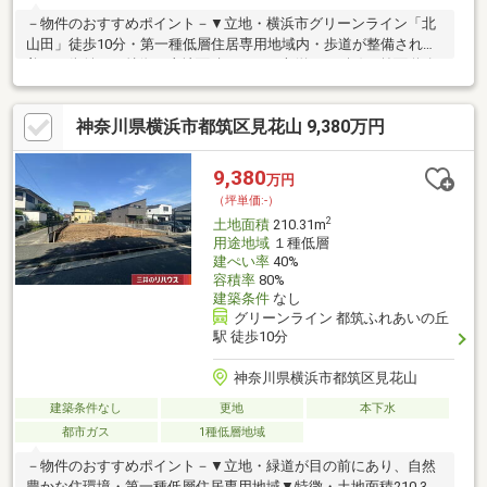
－物件のおすすめポイント－▼立地・横浜市グリーンライン「北
山田」徒歩10分・第一種低層住居専用地域内・歩道が整備された
美しい街並み▼特徴・土地面積165.47平米(約50.05坪)・前面道路
は北東側幅員約9.0m(公道)、間口が約8.3m・建築条件付宅地販売
ではないため、お好きなハウスメーカー・工務店で建築可能▼周
神奈川県横浜市都筑区見花山 9,380万円
辺環境・ヨークマート港北店 徒歩6分(約420m)・北山田かくれん
ぼ公園 徒歩3分(約180m)・横浜市立北山田小学校 徒歩3分(約
180m)■ ご希望の住まい探しをお手伝いします ━━━━━・・・
9,380
万円
物件の詳細・ご相談はお気軽にお問い合わせください。
（坪単価:-）
2
土地面積
210.31m
用途地域
１種低層
建ぺい率
40%
容積率
80%
建築条件
なし
グリーンライン 都筑ふれあいの丘
駅 徒歩10分
神奈川県横浜市都筑区見花山
建築条件なし
更地
本下水
都市ガス
1種低層地域
－物件のおすすめポイント－▼立地・緑道が目の前にあり、自然
豊かな住環境・第一種低層住居専用地域▼特徴・土地面積210.31