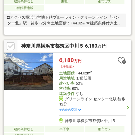
建築条件なし
更地
都市ガス
1種低層地域
□アクセス横浜市営地下鉄ブルーライン・グリーンライン『セン
ター北』駅 徒歩12分☆土地面積：144.02㎡☆建築条件付き土地
ではありません！☆用途地域：第一種低層住居専用地域☆建ぺい
率：50％/容積率：80％☆幅員約4.5ｍ/接面約14.9ｍ□周辺環境□中
川八幡山公園まで約270ｍ中川ききょう公園まで約240ｍモザイク
神奈川県横浜市都筑区中川５ 6,180万円
モール港北まで約780ｍファミリーマートセンター北店まで約930
ｍ横浜市立都筑小学校まで約390ｍ
6,180
万円
（坪単価:-）
2
土地面積
144.02m
用途地域
１種低層
建ぺい率
50%
容積率
80%
建築条件
なし
グリーンライン センター北駅 徒歩
12分
その他の交通
神奈川県横浜市都筑区中川５
建築条件なし
本下水
都市ガス