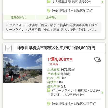
ＪＲ横浜線 鴨居駅 徒歩20分
神奈川県横浜市都筑区池辺町
建築条件なし
上物有り
～アクセス～JR横浜線『鴨居』駅まで徒歩20分横浜市営地下鉄グ
リーンライン・JR横浜線『中山』駅までバス16分『池辺』バス停
まで徒歩6分横浜市営地下鉄ブルーライン『新羽』駅までバス22
分『池辺』バス停まで徒歩7分～おすすめポイント～・土地面積：
297.70㎡・建ぺい率：60％／容積率200％・幅員：約6.3ｍ／接
神奈川県横浜市都筑区佐江戸町 1億4,800万円
面：約9.0ｍ・建築条件付き土地ではないためお好きなハウスメー
カーで建築可能！・小学校や中学校、公園まで徒歩10分以内でお
子様も安心！・『ららぽーと横浜』まで徒歩11分！
1億4,800
万円
（坪単価:-）
2
土地面積
1672.55m
用途地域
無指定
建ぺい率
50%
容積率
80%
建築条件
なし
グリーンライン 川和町駅 バス3分/
「貝の坂」バス停 停歩5分
神奈川県横浜市都筑区佐江戸町