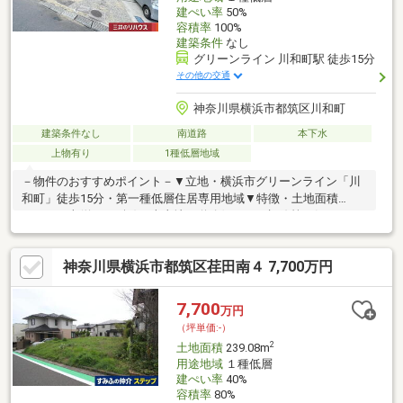
建ぺい率
50%
容積率
100%
建築条件
なし
グリーンライン 川和町駅 徒歩15分
その他の交通
神奈川県横浜市都筑区川和町
建築条件なし
南道路
本下水
上物有り
1種低層地域
－物件のおすすめポイント－▼立地・横浜市グリーンライン「川
和町」徒歩15分・第一種低層住居専用地域▼特徴・土地面積
144.37平米(約43.67坪)の売土地・道路側からの視線等が気になり
にくい土地形状・前面道路は南側幅員約6.5mの公道・建築条件付
宅地販売ではありません・お好きなハウスメーカー・工務店で建
神奈川県横浜市都筑区荏田南４ 7,700万円
築できます・建物解体後、更地にてお引渡し▼周辺環境・横浜市
立川和小学校 徒歩11分(約830m)・都筑が丘第三公園 徒歩2分(約
90m)■ ご希望の住まい探しをお手伝いします ━━━━━・・・物
7,700
万円
件の詳細・ご相談はお気軽にお問い合わせください。
（坪単価:-）
2
土地面積
239.08m
用途地域
１種低層
建ぺい率
40%
容積率
80%