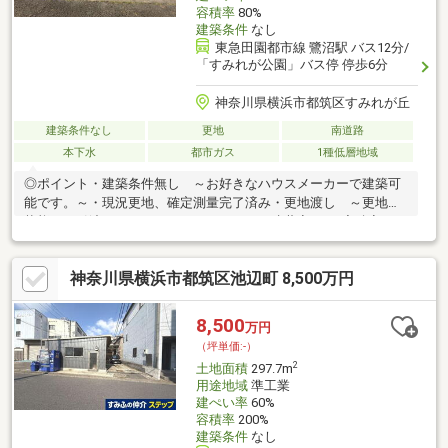
容積率
80%
建築条件
なし
東急田園都市線 鷺沼駅 バス12分/
「すみれが公園」バス停 停歩6分
神奈川県横浜市都筑区すみれが丘
建築条件なし
更地
南道路
本下水
都市ガス
1種低層地域
◎ポイント・建築条件無し ～お好きなハウスメーカーで建築可
能です。～・現況更地、確定測量完了済み・更地渡し ～更地の
状態でお引渡しさせていただきます。～・建蔽率40％/容積率
80％ ・徒歩10分圏内にコンビニ、スーパー立地◎周辺環境・フ
ァミリーマートサンズすみれが丘南店 約420m(徒歩6分)・ココ
神奈川県横浜市都筑区池辺町 8,500万円
カラファイン川崎有馬店 約600m(徒歩8分)・ヨークフーズ港北
店 約750m(徒歩10分)・横浜市立すみれが丘小学校 約300m(徒
歩4分)・横浜市立中川西中学校 約1900m(徒歩24分)
8,500
万円
（坪単価:-）
2
土地面積
297.7m
用途地域
準工業
建ぺい率
60%
容積率
200%
建築条件
なし