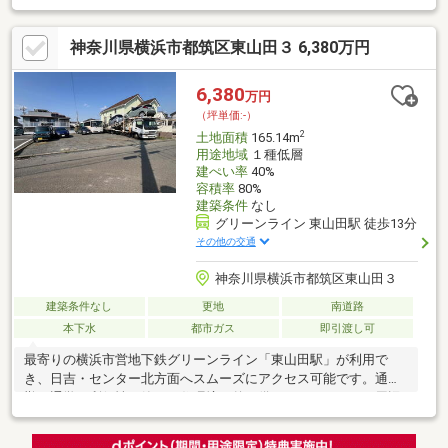
２０mで駐車もラク◎＊周辺は永住の地にふさわしい閑静な住宅
♪◆◇物件探し・資金計画でお悩みの方へ◇◆横浜市の不動産な
神奈川県横浜市都筑区東山田３ 6,380万円
ら当社ＫＩＺＵＮＡまでお問い合わせ下さい。ＳＵＵＭＯや他サ
イトには公開していない未公開物件や販売予定物件も多数ご紹介
中！資金計画にお悩みの方にはファイナンシャルプランナーによ
6,380
万円
る無料相談会を承ります。物件ご購入後もＦＰによる生涯無料相
（坪単価:-）
談付きで家計のアフターフォローもお任せください！
2
土地面積
165.14m
用途地域
１種低層
建ぺい率
40%
容積率
80%
建築条件
なし
グリーンライン 東山田駅 徒歩13分
その他の交通
神奈川県横浜市都筑区東山田３
建築条件なし
更地
南道路
本下水
都市ガス
即引渡し可
最寄りの横浜市営地下鉄グリーンライン「東山田駅」が利用で
き、日吉・センター北方面へスムーズにアクセス可能です。通
勤・通学の利便性と静かな住環境を兼ね備えたエリアです。周辺
には東山田公園などの公園や緑道が点在しており、子どもがのび
のびと遊べる環境が整っています。また、港北ニュータウンエリ