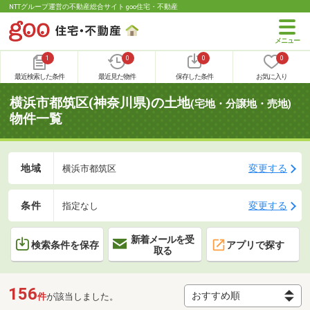
NTTグループ運営の不動産総合サイト goo住宅・不動産
1
0
0
0
最近検索した条件
最近見た物件
保存した条件
お気に入り
横浜市都筑区(神奈川県)の土地
(宅地・分譲地・売地)
物件一覧
地域
変更する
横浜市都筑区
条件
変更する
指定なし
新着メールを受
検索条件を保存
アプリで探す
取る
156
件
が該当しました。