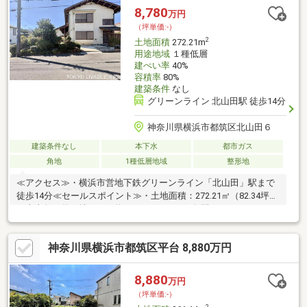
8,780
万円
（坪単価:-）
2
土地面積
272.21m
用途地域
１種低層
建ぺい率
40%
容積率
80%
建築条件
なし
グリーンライン 北山田駅 徒歩14分
神奈川県横浜市都筑区北山田６
建築条件なし
本下水
都市ガス
角地
1種低層地域
整形地
≪アクセス≫・横浜市営地下鉄グリーンライン「北山田」駅まで
徒歩14分≪セールスポイント≫・土地面積：272.21㎡（82.34坪）
の南東角・整形地です・約17.4ｍ・11.8ｍの各間口がございま
す・前面道路は約6.0ｍ幅員の公道につき、駐車の際にもゆとりが
ございます・南側が抜けており、陽当たり良好です・第1種低層住
神奈川県横浜市都筑区平台 8,880万円
居専用地域の閑静な住宅地です・建築条件はございませんので、
お好きなハウスメーカーで建築頂けます
8,880
万円
（坪単価:-）
2