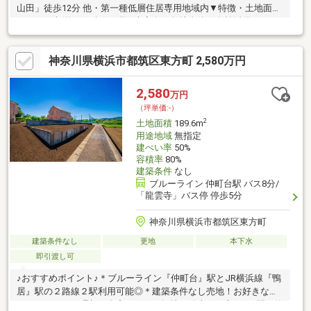
山田」徒歩12分 他・第一種低層住居専用地域内▼特徴・土地面積
235.45平米(約71.22坪)、現況古家有・敷地全体を有効活用しやす
い整形地・前面道路は北側幅員約6.0mの公道・接道間口は約
11.2mと広く、スペースを有効に活用可能・建築条件付宅地販売
神奈川県横浜市都筑区東方町 2,580万円
ではありません・即引渡し可能(残金精算後)▼周辺環境・ヨーク
マート港北店 徒歩3分(約200m)・横浜市立牛久保小学校 徒歩6分
(約470m)■ ご希望の住まい探しをお手伝いします
2,580
万円
━━━━━・・・物件の詳細・ご相談はお気軽にお問い合わせく
（坪単価:-）
ださい。
2
土地面積
189.6m
用途地域
無指定
建ぺい率
50%
容積率
80%
建築条件
なし
ブルーライン 仲町台駅 バス8分/
「龍雲寺」バス停 停歩5分
神奈川県横浜市都筑区東方町
建築条件なし
更地
本下水
即引渡し可
♪おすすめポイント♪＊ブルーライン『仲町台』駅とJR横浜線『鴨
居』駅の２路線２駅利用可能◎＊建築条件なし売地！お好きなハ
ウスメーカーで理想の邸宅を！＊平坦地で陽当たり良好♪＊間口約