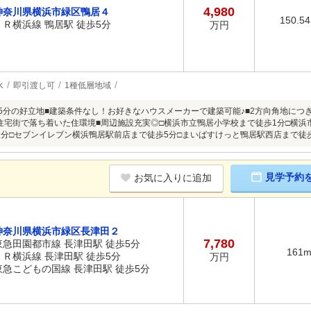
4,980
神奈川県横浜市緑区鴨居４
150.5
ＪＲ横浜線 鴨居駅 徒歩5分
万円
水
即引渡し可
1種低層地域
歩5分の好立地■建築条件なし！お好きなハウスメーカーで建築可能♪■2方向角地につ
住宅街で落ち着いた住環境■周辺施設充実◎□横浜市立鴨居小学校まで徒歩1分□横浜
2分□セブンイレブン横浜鴨居駅前店まで徒歩5分□まいばすけっと鴨居駅西店まで徒
見学予約
お気に入りに追加
神奈川県横浜市緑区長津田２
7,780
東急田園都市線 長津田駅 徒歩5分
161
ＪＲ横浜線 長津田駅 徒歩5分
万円
東急こどもの国線 長津田駅 徒歩5分