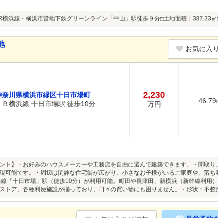
JR横浜線・横浜市営地下鉄グリーンライン「中山」駅徒歩９分□土地面積：387.33
地
お気に入
2,230
神奈川県横浜市緑区十日市場町
46.79
ＪＲ横浜線 十日市場駅 徒歩10分
万円
ント】・お好みのハウスメーカーや工務店を自由に選んで建築できます。・間取り
現可能です。・周辺は閑静な住宅街が広がり、小さなお子様がいるご家庭や、落ち
浜線「十日市場」駅（徒歩10分）が利用可能。町田や長津田、新横浜（新幹線利用
ストア、各種利便施設が揃っており、日々の買い物にも困りません。・形状：不整