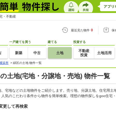
住宅・不動産
0
最近見た物件
保
一戸建てを買う
建てる
投資する
不動産
古
新築
中古
土地
土地活用
投資
横浜市
>
緑区の土地 物件一覧
)の土地(宅地・分譲地・売地) 物件一覧
地、宅地などの土地物件をご紹介します。売り地、分譲土地、住宅用土地
人気のこだわり条件から物件を簡単検索。理想の物件探しをgoo住宅
変更して再検索