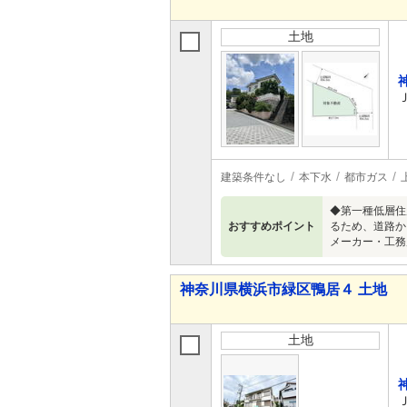
土地
建築条件なし
本下水
都市ガス
◆第一種低層住
おすすめポイント
るため、道路か
メーカー・工務
神奈川県横浜市緑区鴨居４ 土地
土地