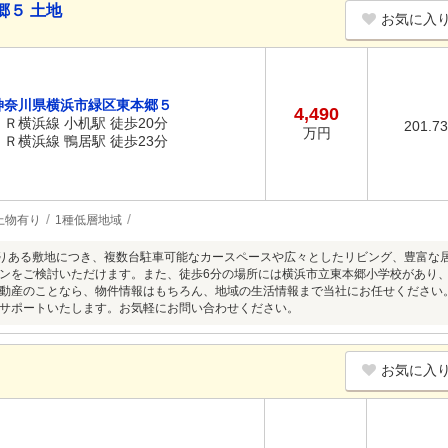
郷５ 土地
お気に入
神奈川県横浜市緑区東本郷５
4,490
ＪＲ横浜線 小机駅 徒歩20分
201.7
万円
ＪＲ横浜線 鴨居駅 徒歩23分
上物有り
1種低層地域
とりある敷地につき、複数台駐車可能なカースペースや広々としたリビング、豊富な
ンをご検討いただけます。また、徒歩6分の場所には横浜市立東本郷小学校があり
動産のことなら、物件情報はもちろん、地域の生活情報まで当社にお任せください
サポートいたします。お気軽にお問い合わせください。
お気に入