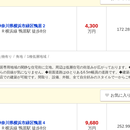
4,300
神奈川県横浜市緑区鴨居２
172.2
ＪＲ横浜線 鴨居駅 徒歩8分
万円
上物有り
角地
1種低層地域
居専用地域の閑静な住宅街に立地。周辺は低層住宅の街並みが広がっております。
らの目線が気になりません。◆前面道路はゆとりある6.5m幅員の道路です。◆建
店での建築が可能です。間取り、設備、外観、全て自分好みのスタイルで一からご
お気に入
9,680
神奈川県横浜市緑区鴨居４
252.9
ＪＲ横浜線 鴨居駅 徒歩8分
万円