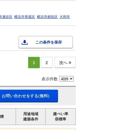
市瀬谷区
横浜市青葉区
横浜市都筑区
大和市
この条件を保存
1
2
次へ
表示件数
・お問い合わせをする(無料)
用途地域
建ぺい率
積
建築条件
容積率