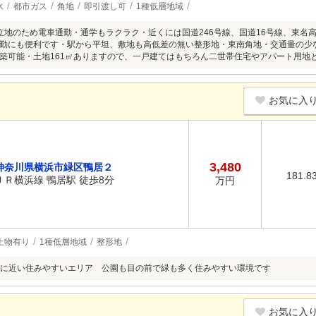
水
都市ガス
角地
即引渡し可
1種低層地域
立地のため電車通勤・通学もラクラク・近くには国道246号線、国道16号線、東名
勤にも便利です・駅から平坦、敷地も高低差の無い整形地・東南角地・交通量の少
築可能・土地161㎡ありますので、一戸建てはもちろん二世帯住宅やアパート用地
お気に入
3,480
神奈川県横浜市緑区鴨居２
181.8
ＪＲ横浜線 鴨居駅 徒歩8分
万円
上物有り
1種低層地域
整形地
に近い住みやすいエリア 公園も目の前で緑も多く住みやすい環境です
お気に入