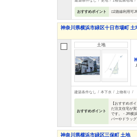
建築条件なし
更地
1種低層地域
おすすめポイント
□2路線利用可
神奈川県横浜市緑区十日市場町 土
土地
建築条件なし
本下水
上物有り
【おすすめポイ
だ注文住宅が実
おすすめポイント
です。・JR横
パーやドラッグ
神奈川県横浜市緑区三保町 土地