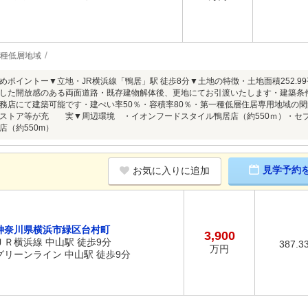
1種低層地域
めポイントー▼立地・JR横浜線「鴨居」駅 徒歩8分▼土地の特徴・土地面積252.9
した開放感のある両面道路・既存建物解体後、更地にてお引渡いたします・建築条
務店にて建築可能です・建ぺい率50％・容積率80％・第一種低層住居専用地域の
ストア等が充 実▼周辺環境 ・イオンフードスタイル鴨居店（約550ｍ）・セブ
店（約550m）
見学予約
お気に入りに追加
神奈川県横浜市緑区台村町
3,900
ＪＲ横浜線 中山駅 徒歩9分
387.3
万円
グリーンライン 中山駅 徒歩9分