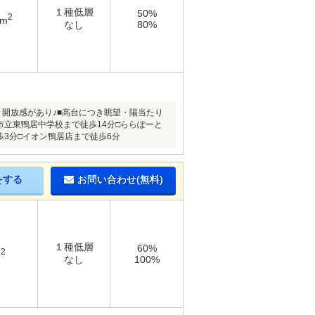
１種低層
50%
2
4m
なし
80%
き開放感があり♪■高台につき眺望・陽当たり
市立東鴨居中学校まで徒歩14分□ららぽーと
歩3分□イオン鴨居店まで徒歩6分
をする
お問い合わせ(無料)
１種低層
60%
2
m
なし
100%