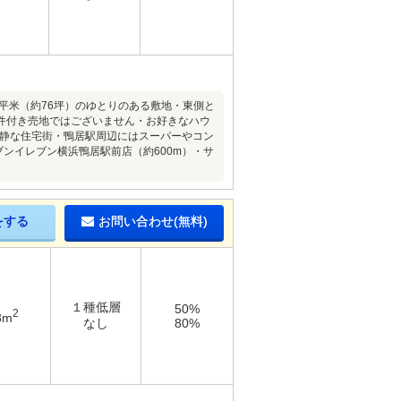
9平米（約76坪）のゆとりのある敷地・東側と
件付き売地ではございません・お好きなハウ
閑静な住宅街・鴨居駅周辺にはスーパーやコン
ンイレブン横浜鴨居駅前店（約600m）・サ
をする
お問い合わせ(無料)
１種低層
50%
2
3m
なし
80%