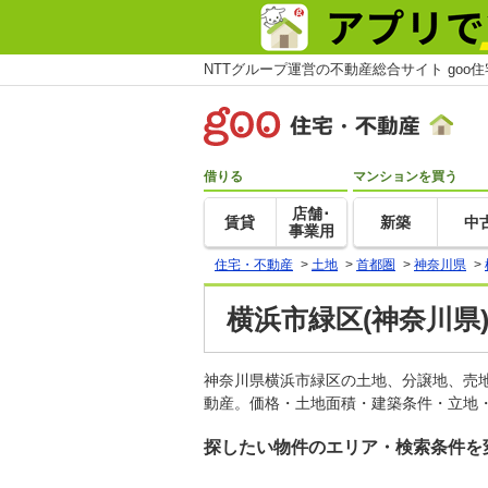
NTTグループ運営の不動産総合サイト goo
借りる
マンションを買う
店舗･
賃貸
新築
中
事業用
住宅・不動産
>
土地
>
首都圏
>
神奈川県
>
横浜市緑区(神奈川県
神奈川県横浜市緑区の土地、分譲地、売
動産。価格・土地面積・建築条件・立地・
探したい物件のエリア・検索条件を