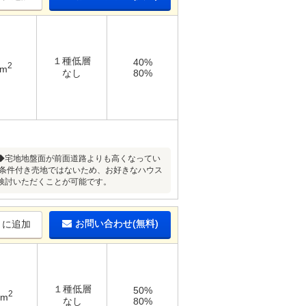
１種低層
40%
2
8m
なし
80%
◆宅地地盤面が前面道路よりも高くなってい
築条件付き売地ではないため、お好きなハウス
検討いただくことが可能です。
お問い合わせ(無料)
りに追加
１種低層
50%
2
9m
なし
80%