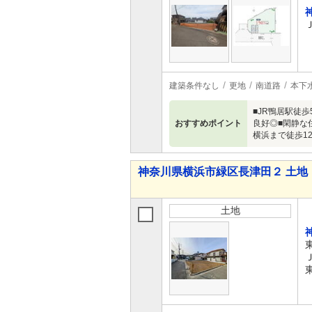
建築条件なし
更地
南道路
本下
■JR鴨居駅徒
おすすめポイント
良好◎■閑静な
横浜まで徒歩1
神奈川県横浜市緑区長津田２ 土地
土地