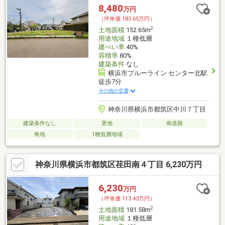
8,480
万円
（坪単価:183.65万円）
2
土地面積
152.65m
用途地域
１種低層
建ぺい率
40%
容積率
80%
建築条件
なし
横浜市ブルーライン センター北駅
徒歩7分
その他の交通
神奈川県横浜市都筑区中川７丁目
建築条件なし
更地
南道路
角地
1種低層地域
神奈川県横浜市都筑区荏田南４丁目 6,230万円
6,230
万円
（坪単価:113.43万円）
2
土地面積
181.58m
用途地域
１種低層