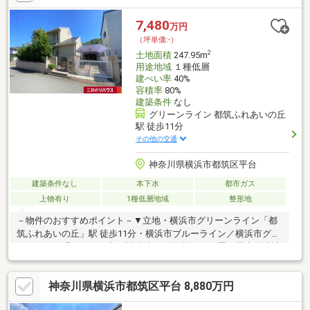
で、お客様の確かな明日を描くこと”それが、私たちの“志事”です
わたしたちシティネットが“あなたの願う明日”を約束します◇
7,480
万円
（坪単価:-）
2
土地面積
247.95m
用途地域
１種低層
建ぺい率
40%
容積率
80%
建築条件
なし
グリーンライン 都筑ふれあいの丘
駅 徒歩11分
その他の交通
神奈川県横浜市都筑区平台
建築条件なし
本下水
都市ガス
上物有り
1種低層地域
整形地
－物件のおすすめポイント－▼立地・横浜市グリーンライン「都
筑ふれあいの丘」駅 徒歩11分・横浜市ブルーライン／横浜市グリ
ーンライン「センター南」駅 徒歩17分・第一種低層住居専用地域
▼特徴・建築プランの幅が広がる約75坪の整形地・前面道路は幅
員約6m、間口約15mで開放感有・建築条件付宅地販売ではありま
神奈川県横浜市都筑区平台 8,880万円
せん・現況古家有、詳細はお問い合わせください▼周辺環境・横
浜市立茅ケ崎台小学校 徒歩4分(約250m)・東方公園 徒歩2分(約