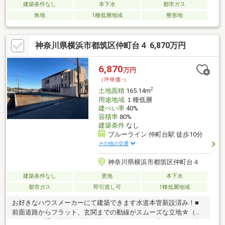
建築条件なし
本下水
都市ガス
角地
1種低層地域
整形地
神奈川県横浜市都筑区仲町台４ 6,870万円
6,870
万円
（坪単価:-）
2
土地面積
165.14m
用途地域
１種低層
建ぺい率
40%
容積率
80%
建築条件
なし
ブルーライン 仲町台駅 徒歩10分
その他の交通
神奈川県横浜市都筑区仲町台４
建築条件なし
更地
本下水
都市ガス
即引渡し可
1種低層地域
お好きなハウスメーカーにて建築できます水道本管新設済み！■
前面道路からフラット、玄関までの動線がスムーズな立地☆（ベ
ビーカーや重い荷物の動線が楽になりやすい）■プライベート感