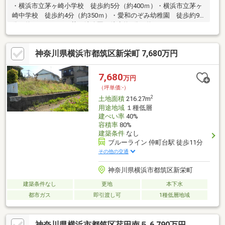
・横浜市立茅ヶ崎小学校 徒歩約5分（約400ｍ）・横浜市立茅ヶ
崎中学校 徒歩約4分（約350ｍ）・愛和のぞみ幼稚園 徒歩約9
分（約７００ｍ）・茅ヶ崎公園 徒歩約1分（約３０ｍ）＃
Libnetwork広告初掲載＃便利な住環境＃建物プレゼンお任せくだ
さい！●弊社グループ会社での施工例もご提案可能です。
神奈川県横浜市都筑区新栄町 7,680万円
7,680
万円
（坪単価:-）
2
土地面積
216.27m
用途地域
１種低層
建ぺい率
40%
容積率
80%
建築条件
なし
ブルーライン 仲町台駅 徒歩11分
その他の交通
神奈川県横浜市都筑区新栄町
建築条件なし
更地
本下水
都市ガス
即引渡し可
1種低層地域
神奈川県横浜市都筑区荏田南５ 6,790万円