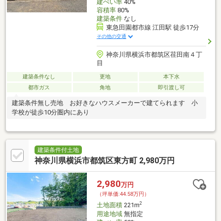
建ぺい率
40%
容積率
80%
建築条件
なし
東急田園都市線 江田駅 徒歩17分
その他の交通
神奈川県横浜市都筑区荏田南４丁
目
建築条件なし
更地
本下水
都市ガス
角地
即引渡し可
建築条件無し売地 お好きなハウスメーカーで建てられます 小
学校が徒歩10分圏内にあり
建築条件付土地
神奈川県横浜市都筑区東方町 2,980万円
2,980
万円
（坪単価:44.58万円）
2
土地面積
221m
用途地域
無指定