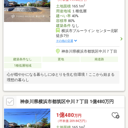
2
土地面積
165.1m
用途地域
１種低層
建ぺい率
40%
容積率
80%
建築条件
なし
横浜市ブルーライン センター北駅
徒歩7分
その他の交通
神奈川県横浜市都筑区中川７丁目
建築条件なし
更地
南道路
1種低層地域
心が穏やかになる暮らしにゆとりを生む住環境！ここから始まる
理想の暮らし
神奈川県横浜市都筑区中川７丁目 1億480万円
1億480
万円
（坪単価:209.84万円）
2
土地面積
165.1m