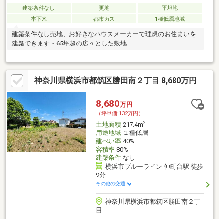
建築条件なし
更地
平坦地
本下水
都市ガス
1種低層地域
建築条件なし売地、お好きなハウスメーカーで理想のお住まいを
建築できます・65坪超の広々とした敷地
神奈川県横浜市都筑区勝田南２丁目 8,680万円
8,680
万円
（坪単価:132万円）
2
土地面積
217.4m
用途地域
１種低層
建ぺい率
40%
容積率
80%
建築条件
なし
横浜市ブルーライン 仲町台駅 徒歩
9分
その他の交通
神奈川県横浜市都筑区勝田南２丁
目