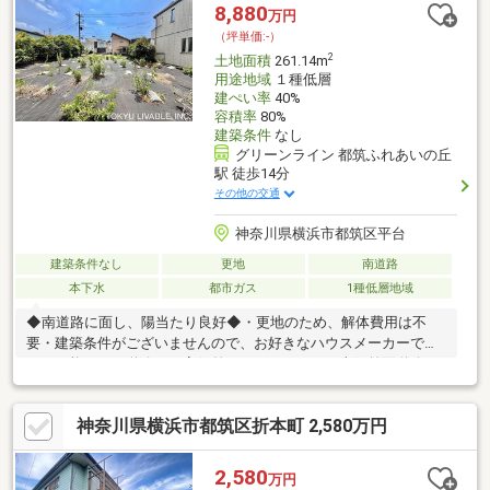
100m)■ ご希望の住まい探しをお手伝いします ━━━━━・・・
8,880
万円
物件の詳細・ご相談はお気軽にお問い合わせください。
（坪単価:-）
2
土地面積
261.14m
用途地域
１種低層
建ぺい率
40%
容積率
80%
建築条件
なし
グリーンライン 都筑ふれあいの丘
駅 徒歩14分
その他の交通
神奈川県横浜市都筑区平台
建築条件なし
更地
南道路
本下水
都市ガス
1種低層地域
◆南道路に面し、陽当たり良好◆・更地のため、解体費用は不
要・建築条件がございませんので、お好きなハウスメーカーで施
工が可能です・道路との高低差はございません・南側前面道路は
幅員約9.0ｍございますので、開放感があります・接道間口が約
13.3ｍのため、南側からの暖かい陽が差し込みます・区画整理さ
神奈川県横浜市都筑区折本町 2,580万円
れたきれいな街並み・閑静な住宅街の為、落ち着いた住環境
2,580
万円