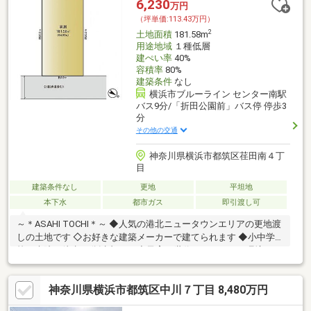
6,230
万円
（坪単価:113.43万円）
2
土地面積
181.58m
用途地域
１種低層
建ぺい率
40%
容積率
80%
建築条件
なし
横浜市ブルーライン センター南駅
バス9分/「折田公園前」バス停 停歩3
分
その他の交通
神奈川県横浜市都筑区荏田南４丁
目
建築条件なし
更地
平坦地
本下水
都市ガス
即引渡し可
～＊ASAHI TOCHI＊～ ◆人気の港北ニュータウンエリアの更地渡
しの土地です ◇お好きな建築メーカーで建てられます ◆小中学
校、病院が徒歩15分以内です ◇子育て世代にオススメの環境です
神奈川県横浜市都筑区中川７丁目 8,480万円