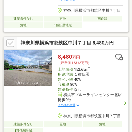
神奈川県横浜市都筑区中川７丁目
建築条件なし
更地
南道路
角地
1種低層地域
神奈川県横浜市都筑区中川７丁目 8,480万円
8,480
万円
（坪単価:183.65万円）
2
土地面積
152.65m
用途地域
１種低層
建ぺい率
40%
容積率
80%
建築条件
なし
横浜市ブルーライン センター北駅
徒歩9分
その他の交通
神奈川県横浜市都筑区中川７丁目
建築条件なし
更地
角地
1種低層地域