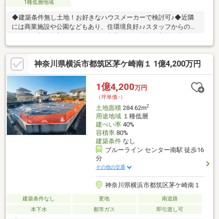
1種低層地域
◆建築条件無し土地！お好きなハウスメーカーで検討可♪◆近隣
には商業施設や公園などもあり、住環境良好♪♪スタッフからのコ
メント♪ ◇ご自宅にいたままWEB内見、WEB面談が利用可能で
す。お気軽にお問い合わせください。◇「横浜・川崎」の最新物
件はもちろん、「住宅ローンにも強い会社」です。◇「二俣川駅
神奈川県横浜市都筑区茅ケ崎南１ 1億4,200万円
徒歩２分」に店舗がございますので、お気軽にご来店下さい。◇
お車でご来社の際は、無料駐車券サービスがご利用できます。◇
現地見学をご希望のお客様は、ご指定の場所へのお迎えも対応し
1億4,200
万円
ます。
（坪単価:-）
2
土地面積
284.62m
用途地域
１種低層
建ぺい率
40%
容積率
80%
建築条件
なし
ブルーライン センター南駅 徒歩16
分
その他の交通
神奈川県横浜市都筑区茅ケ崎南１
建築条件なし
更地
南道路
本下水
都市ガス
即引渡し可