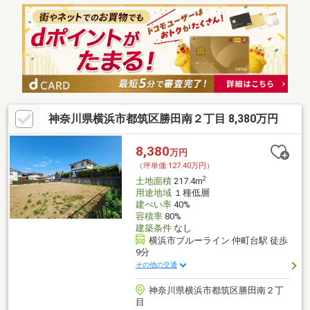
神奈川県横浜市都筑区勝田南２丁目 8,380万円
8,380
万円
（坪単価:127.40万円）
2
土地面積
217.4m
用途地域
１種低層
建ぺい率
40%
容積率
80%
建築条件
なし
横浜市ブルーライン 仲町台駅 徒歩
9分
その他の交通
神奈川県横浜市都筑区勝田南２丁
目