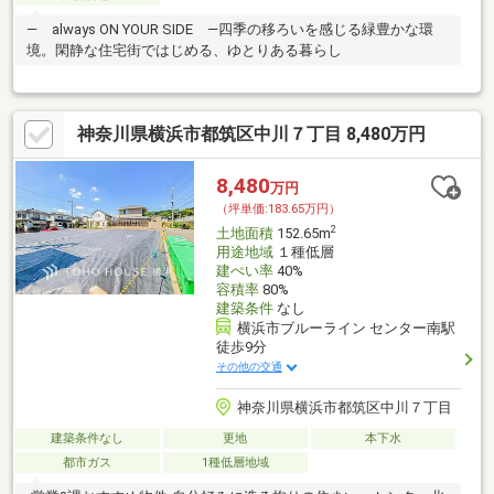
― always ON YOUR SIDE ―四季の移ろいを感じる緑豊かな環
境。閑静な住宅街ではじめる、ゆとりある暮らし
神奈川県横浜市都筑区中川７丁目 8,480万円
8,480
万円
（坪単価:183.65万円）
2
土地面積
152.65m
用途地域
１種低層
建ぺい率
40%
容積率
80%
建築条件
なし
横浜市ブルーライン センター南駅
徒歩9分
その他の交通
神奈川県横浜市都筑区中川７丁目
建築条件なし
更地
本下水
都市ガス
1種低層地域