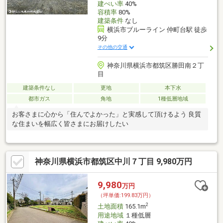
建ぺい率
40%
容積率
80%
建築条件
なし
横浜市ブルーライン 仲町台駅 徒歩
9分
その他の交通
神奈川県横浜市都筑区勝田南２丁
目
建築条件なし
更地
本下水
都市ガス
角地
1種低層地域
お客さまに心から「住んでよかった」と実感して頂けるよう 良質
な住まいを幅広く皆さまにお届けしたい
神奈川県横浜市都筑区中川７丁目 9,980万円
9,980
万円
（坪単価:199.83万円）
2
土地面積
165.1m
用途地域
１種低層