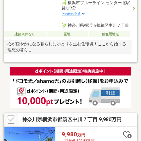
横浜市ブルーライン センター北駅
徒歩7分
その他の交通
神奈川県横浜市都筑区中川７丁目
建築条件なし
更地
1種低層地域
心が穏やかになる暮らしにゆとりを生む住環境！ここから始まる
理想の暮らし
神奈川県横浜市都筑区中川７丁目 9,980万円
9,980
万円
（坪単価:199.83万円）