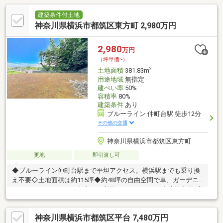
建築条件付土地
神奈川県横浜市都筑区東方町 2,980万円
2,980
万円
（坪単価:-）
2
土地面積
381.83m
用途地域
無指定
建ぺい率
50%
容積率
80%
建築条件
あり
ブルーライン 仲町台駅 徒歩12分
その他の交通
神奈川県横浜市都筑区東方町
更地
即引渡し可
◆ブルーライン仲町台駅まで平坦アクセス。横浜駅までも乗り換
え不要◇土地面積は約115坪◆約48坪の自由空間で車、ガーデニ
ング、ドッグランなど自由にご利用いただけます。◆建物参考プ
ランもございます。あなたの明日に寄り添う。 ～Think
your tomorrow～をVISIONとして掲げ、「お客様に寄り添える会
神奈川県横浜市都筑区平台 7,480万円
社でいたい」という思いが込められています。“誰よりも近い存在