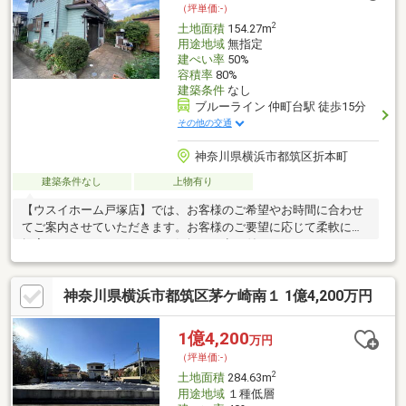
（坪単価:-）
2
土地面積
154.27m
用途地域
無指定
建ぺい率
50%
容積率
80%
建築条件
なし
ブルーライン 仲町台駅 徒歩15分
その他の交通
神奈川県横浜市都筑区折本町
建築条件なし
上物有り
【ウスイホーム戸塚店】では、お客様のご希望やお時間に合わせ
てご案内させていただきます。お客様のご要望に応じて柔軟にご
提案をさせて頂きますのでお気軽にお申し付け下さい。※メール
でのお問い合わせの際にはコメント欄にご希望を記載して下さ
い。※お電話でのお問い合わせの際には担当スタッフに直接お申
神奈川県横浜市都筑区茅ケ崎南１ 1億4,200万円
し付け下さい。ウスイホームはリフォームや注文住宅など、幅広
く手掛けております。売却のご相談もお気軽にお申し付けくださ
い。
1億4,200
万円
（坪単価:-）
2
土地面積
284.63m
用途地域
１種低層