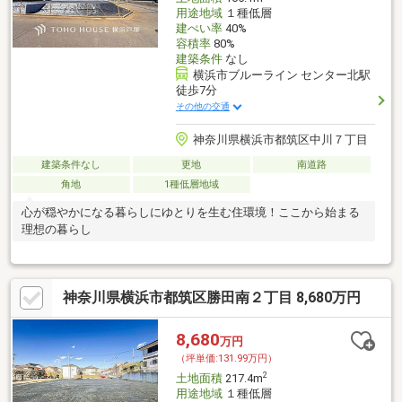
用途地域
１種低層
建ぺい率
40%
容積率
80%
建築条件
なし
横浜市ブルーライン センター北駅
徒歩7分
その他の交通
神奈川県横浜市都筑区中川７丁目
建築条件なし
更地
南道路
角地
1種低層地域
心が穏やかになる暮らしにゆとりを生む住環境！ここから始まる
理想の暮らし
神奈川県横浜市都筑区勝田南２丁目 8,680万円
8,680
万円
（坪単価:131.99万円）
2
土地面積
217.4m
用途地域
１種低層