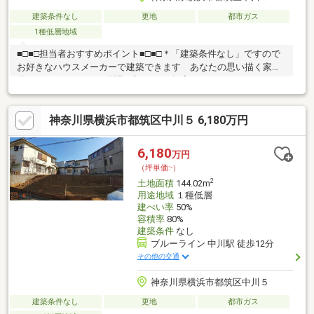
建築条件なし
更地
都市ガス
1種低層地域
■□■□担当者おすすめポイント■□■□＊「建築条件なし」ですので
お好きなハウスメーカーで建築できます あなたの思い描く家を
建ててみませんか？＊間取プランもご提案いたします また、お
すすめのハウスメーカーを複数ご紹介も可能です。 お気軽にお
申し付けください ご家族理想のお住まいに出来るよう、全力で
神奈川県横浜市都筑区中川５ 6,180万円
サポートさせていただきます＊第一種低層住居専用地域に位置
し、落ち着いた住環境も魅力的な立地です 公園も近くに点在し
ておりますので緑の潤いも感じられます＊ブルーライン「センタ
6,180
万円
ー北」駅徒歩12分♪駅周辺には様々な商業施設が揃い、利便性も
（坪単価:-）
高い立地です
2
土地面積
144.02m
用途地域
１種低層
建ぺい率
50%
容積率
80%
建築条件
なし
ブルーライン 中川駅 徒歩12分
その他の交通
神奈川県横浜市都筑区中川５
建築条件なし
更地
都市ガス