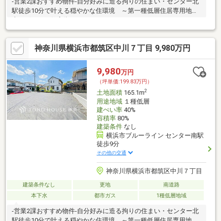
-営業2課おすすめ物件-自分好みに造る拘りの住まい・センター北
駅徒歩10分で叶える穏やかな住環境 ～第一種低層住居専用地域
内の穏やかな住宅街～
神奈川県横浜市都筑区中川７丁目 9,980万円
9,980
万円
（坪単価:199.83万円）
2
土地面積
165.1m
用途地域
１種低層
建ぺい率
40%
容積率
80%
建築条件
なし
横浜市ブルーライン センター南駅
徒歩9分
その他の交通
神奈川県横浜市都筑区中川７丁目
建築条件なし
更地
南道路
本下水
都市ガス
1種低層地域
-営業2課おすすめ物件-自分好みに造る拘りの住まい・センター北
駅徒歩10分で叶える穏やかな住環境 ～第一種低層住居専用地域