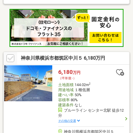
ある庭が取りやすい立地☆（南東側は道路からの目線が気になら
ない）■東側は大きな窓が取りやすい立地☆（目線が抜ける・道
路からの目線が気にならない）■吹抜けを取って、空をみる間取
りも◎開放感ある暮らし☆（お好きなハウスメーカーで建築可
能）■港北ニュータウンエリア 165㎡の土地■利便性高い仲町台
駅アクセス■2区画分譲地■整形地■更地
神奈川県横浜市都筑区中川５ 6,180万円
6,180
万円
（坪単価:-）
2
土地面積
144.02m
用途地域
１種低層
建ぺい率
50%
容積率
80%
建築条件
なし
ブルーライン センター北駅 徒歩12
分
その他の交通
神奈川県横浜市都筑区中川５