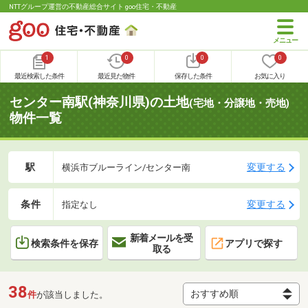
NTTグループ運営の不動産総合サイト goo住宅・不動産
1
0
0
0
最近検索した条件
最近見た物件
保存した条件
お気に入り
センター南駅(神奈川県)の土地
(宅地・分譲地・売地)
物件一覧
駅
変更する
横浜市ブルーライン/センター南
条件
変更する
指定なし
新着メールを受
検索条件を保存
アプリで探す
取る
38
件
が該当しました。