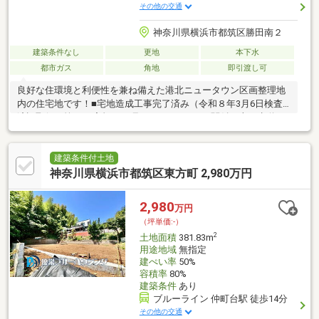
その他の交通
神奈川県横浜市都筑区勝田南２
建築条件なし
更地
本下水
都市ガス
角地
即引渡し可
良好な住環境と利便性を兼ね備えた港北ニュータウン区画整理地
内の住宅地です！■宅地造成工事完了済み（令和８年3月6日検査
済証取得 第2025宅規1803号）■ライフライン関係（上下水道・
ガス）は各区画それぞれに引き込み済み。
建築条件付土地
神奈川県横浜市都筑区東方町 2,980万円
2,980
万円
（坪単価:-）
2
土地面積
381.83m
用途地域
無指定
建ぺい率
50%
容積率
80%
建築条件
あり
ブルーライン 仲町台駅 徒歩14分
その他の交通