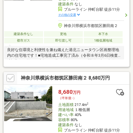
建築条件
なし
ブルーライン 仲町台駅 徒歩11分
その他の交通
神奈川県横浜市都筑区勝田南２
建築条件なし
更地
本下水
都市ガス
即引渡し可
1種低層地域
良好な住環境と利便性を兼ね備えた港北ニュータウン区画整理地
内の住宅地です！■宅地造成工事完了済み（令和８年3月6日検査
済証取得 第2025宅規1803号）■ライフライン関係（上下水道・
ガス）は各区画それぞれに引き込み済み。
神奈川県横浜市都筑区勝田南２ 8,680万円
8,680
万円
（坪単価:-）
2
土地面積
217.4m
用途地域
１種低層
建ぺい率
40%
容積率
80%
建築条件
なし
ブルーライン 仲町台駅 徒歩11分