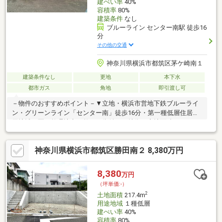
建ぺい率
40%
容積率
80%
建築条件
なし
ブルーライン センター南駅 徒歩16
分
その他の交通
神奈川県横浜市都筑区茅ケ崎南１
建築条件なし
更地
本下水
都市ガス
角地
即引渡し可
－物件のおすすめポイント－▼立地・横浜市営地下鉄ブルーライ
ン・グリーンライン「センター南」徒歩16分・第一種低層住居専
用地域・区画整理地内の整った街並み▼特徴・土地面積284.63平
米(約86.1坪)の広さ・南東・北東・北西側道路幅員約6m(公道)、
各接道間口12m以上・現状更地・即引渡し可(残金精算後)▼周辺
神奈川県横浜市都筑区勝田南２ 8,380万円
環境・横浜市立茅ケ崎小学校 徒歩7分(約510m)・横浜市立茅ケ崎
中学校 徒歩5分(約380m)・茅ヶ崎公園 徒歩2分(約130m)■ ご希望
の住まい探しをお手伝いします ━━━━━・・・物件の詳細・ご
8,380
万円
相談はお気軽にお問い合わせください。
（坪単価:-）
2
土地面積
217.4m
用途地域
１種低層
建ぺい率
40%
容積率
80%