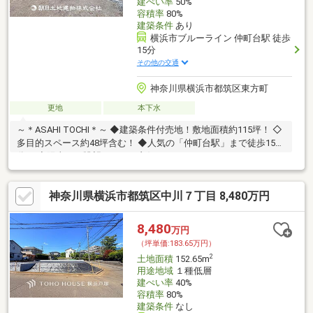
建ぺい率
50%
容積率
80%
建築条件
あり
横浜市ブルーライン 仲町台駅 徒歩
15分
その他の交通
神奈川県横浜市都筑区東方町
更地
本下水
～＊ASAHI TOCHI＊～ ◆建築条件付売地！敷地面積約115坪！ ◇
多目的スペース約48坪含む！ ◆人気の「仲町台駅」まで徒歩15
分！ ◇陽当り・眺望はとても良好！
神奈川県横浜市都筑区中川７丁目 8,480万円
8,480
万円
（坪単価:183.65万円）
2
土地面積
152.65m
用途地域
１種低層
建ぺい率
40%
容積率
80%
建築条件
なし