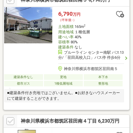
6,790
万円
（坪単価:-）
2
土地面積
165m
用途地域
１種低層
建ぺい率
40%
容積率
80%
建築条件
なし
ブルーライン センター南駅 バス13
分/「荏田高校入口」バス停 停歩6分
神奈川県横浜市都筑区荏田南５
建築条件なし
更地
本下水
都市ガス
1種低層地域
整形地
■建築条件付き売地ではございません。■お好きなハウスメーカー
にて建築することができます。
神奈川県横浜市都筑区荏田南４丁目 6,230万円