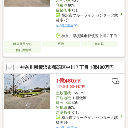
建ぺい率
40%
容積率
80%
建築条件
なし
横浜市ブルーライン センター北駅
徒歩7分
その他の交通
神奈川県横浜市都筑区中川７丁目
建築条件なし
更地
南道路
1種低層地域
神奈川県横浜市都筑区中川７丁目 1億480万円
1億480
万円
（坪単価:209.84万円）
2
土地面積
165.1m
用途地域
１種低層
建ぺい率
40%
容積率
80%
建築条件
なし
横浜市ブルーライン センター北駅
徒歩7分
その他の交通