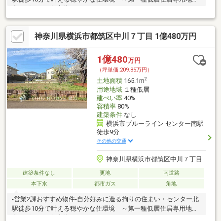
内の穏やかな住宅街～
神奈川県横浜市都筑区中川７丁目 1億480万円
1億480
万円
（坪単価:209.85万円）
2
土地面積
165.1m
用途地域
１種低層
建ぺい率
40%
容積率
80%
建築条件
なし
横浜市ブルーライン センター南駅
徒歩9分
その他の交通
神奈川県横浜市都筑区中川７丁目
建築条件なし
更地
南道路
本下水
都市ガス
角地
-営業2課おすすめ物件-自分好みに造る拘りの住まい・センター北
駅徒歩10分で叶える穏やかな住環境 ～第一種低層住居専用地域
内の穏やかな住宅街～