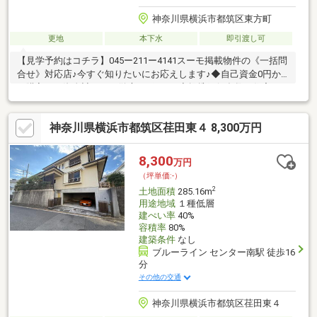
神奈川県横浜市都筑区東方町
更地
本下水
即引渡し可
【見学予約はコチラ】045ー211ー4141スーモ掲載物件の《一括問
合せ》対応店♪今すぐ知りたいにお応えします♪◆自己資金0円か
ら購入可！資金計画から徹底サポート♪◆提携銀行多数！住宅ロ
ーンのご相談もおまかせください♪◆ファイナンシャルプランナ
ー相談無料！支払計画もサポート♪◆車でご納得いくまで物件見
神奈川県横浜市都筑区荏田東４ 8,300万円
学！とことん比較検討♪◆ご自宅まで送迎！移動の心配は不要♪◆
チャイルドシート完備！小さなお子様とご一緒でも安心♪◆平日
やお仕事帰りの見学も歓迎♪◆年中無休！即日対応♪◆ご来店は
8,300
万円
【みなとみらい線「日本大通」駅 1分！】アクセス便利♪【ご見
（坪単価:-）
学は「見学」ボタンをクリック】
2
土地面積
285.16m
用途地域
１種低層
建ぺい率
40%
容積率
80%
建築条件
なし
ブルーライン センター南駅 徒歩16
分
その他の交通
神奈川県横浜市都筑区荏田東４