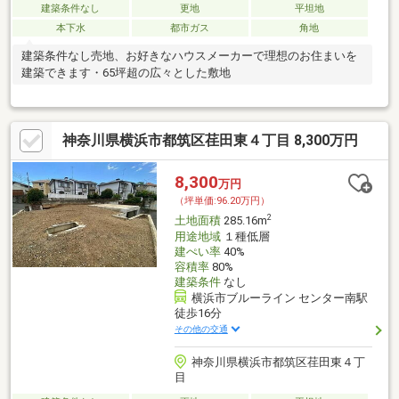
建築条件なし
更地
平坦地
本下水
都市ガス
角地
建築条件なし売地、お好きなハウスメーカーで理想のお住まいを
建築できます・65坪超の広々とした敷地
神奈川県横浜市都筑区荏田東４丁目 8,300万円
8,300
万円
（坪単価:96.20万円）
2
土地面積
285.16m
用途地域
１種低層
建ぺい率
40%
容積率
80%
建築条件
なし
横浜市ブルーライン センター南駅
徒歩16分
その他の交通
神奈川県横浜市都筑区荏田東４丁
目