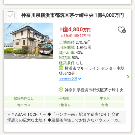
神奈川県横浜市都筑区茅ケ崎中央 1億4,800万円
1億4,800
万円
（坪単価:180.74万円）
2
土地面積
270.7m
用途地域
１種低層
建ぺい率
40%
容積率
80%
建築条件
なし
横浜市ブルーライン センター南駅
徒歩12分
その他の交通
神奈川県横浜市都筑区茅ケ崎中央
建築条件なし
平坦地
本下水
都市ガス
上物有り
角地
～＊ASAHI TOCHI＊～ ◆「センター南」駅まで徒歩12分！ ◇81
坪超えの広大な土地！ ◆建築条件無しでお好きなハウスメーカー
で建築出来ます！ ◇近隣にショッピングモールあります！