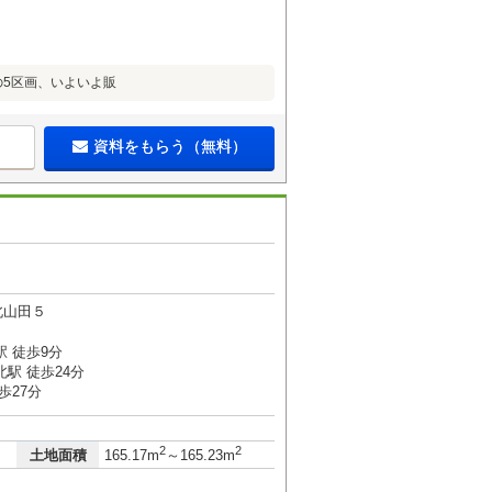
の5区画、いよいよ販
資料をもらう（無料）
北山田５
 徒歩9分
駅 徒歩24分
歩27分
2
2
土地面積
165.17m
～165.23m