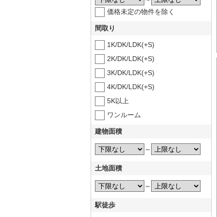
価格未定の物件を除く
間取り
1K/DK/LDK(+S)
2K/DK/LDK(+S)
3K/DK/LDK(+S)
4K/DK/LDK(+S)
5K以上
ワンルーム
建物面積
～
土地面積
～
駅徒歩