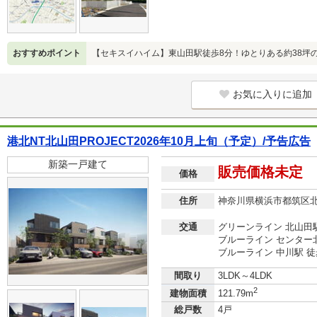
おすすめポイント
【セキスイハイム】東山田駅徒歩8分！ゆとりある約38坪
お気に入りに追加
港北NT北山田PROJECT2026年10月上旬（予定）/予告広告
新築一戸建て
販売価格未定
価格
住所
神奈川県横浜市都筑区
交通
グリーンライン 北山田駅
ブルーライン センター北
ブルーライン 中川駅 徒
間取り
3LDK～4LDK
2
建物面積
121.79m
総戸数
4戸