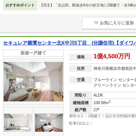
おすすめポイント
【売主】「北山田」駅徒歩9分の好立地に2階建て・全3棟
お気に入りに追加
セキュレア横濱センター北X中川5丁目 (分譲住宅)【ダイワ
新築一戸建て
1億4,500万円
価格
住所
神奈川県横浜市都筑区
交通
ブルーライン センター北
グリーンライン センター
間取り
4LDK
2
建物面積
108.88m
総戸数
2戸
都市ガス
2階建て
設計住宅性能評価
駐車2台以上