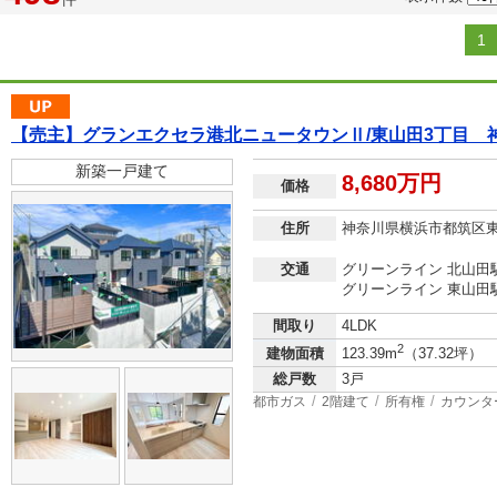
1
【売主】グランエクセラ港北ニュータウンⅡ/東山田3丁目 
新築一戸建て
8,680万円
価格
住所
神奈川県横浜市都筑区
交通
グリーンライン 北山田駅
グリーンライン 東山田駅
間取り
4LDK
2
建物面積
123.39m
（37.32坪）
総戸数
3戸
都市ガス
2階建て
所有権
カウンタ