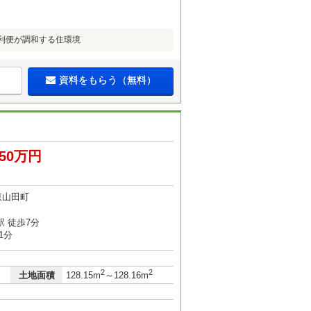
利便が調和する住環境
資料をもらう（無料）
850万円
東山田町
 徒歩7分
1分
2
2
土地面積
128.15m
～128.16m