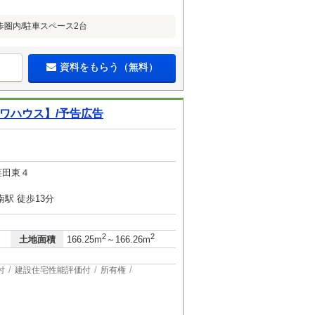
圏内/駐車スペース2台
資料をもらう（無料）
イワハウス】/予告広告
荏田東４
駅 徒歩13分
2
2
土地面積
166.25m
～166.26m
付
建設住宅性能評価付
所有権