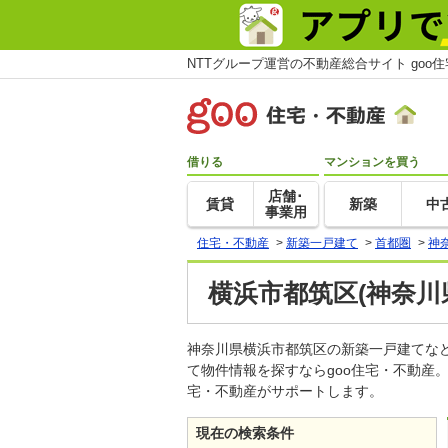
NTTグループ運営の不動産総合サイト goo
借りる
マンションを買う
店舗･
賃貸
新築
中
事業用
住宅・不動産
>
新築一戸建て
>
首都圏
>
神
横浜市都筑区(神奈川
神奈川県横浜市都筑区の新築一戸建てな
て物件情報を探すならgoo住宅・不動産
宅・不動産がサポートします。
現在の検索条件