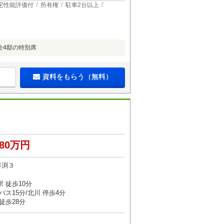
宅性能評価付
所有権
駐車2台以上
全4邸の特別席
資料をもらう（無料）
080万円
早渕３
 徒歩10分
バス15分/北川 停歩4分
徒歩28分