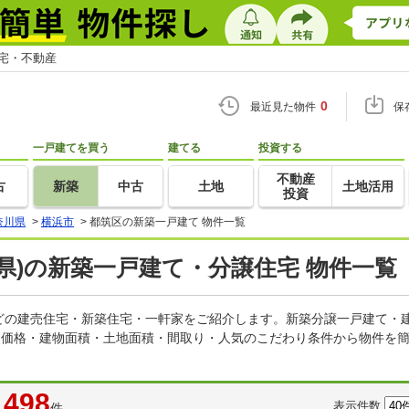
住宅・不動産
0
最近見た物件
保
一戸建てを買う
建てる
投資する
不動産
古
新築
中古
土地
土地活用
投資
奈川県
>
横浜市
>
都筑区の新築一戸建て 物件一覧
県)の新築一戸建て・分譲住宅 物件一覧
どの建売住宅・新築住宅・一軒家をご紹介します。新築分譲一戸建て・
。価格・建物面積・土地面積・間取り・人気のこだわり条件から物件を簡
498
表示件数
件