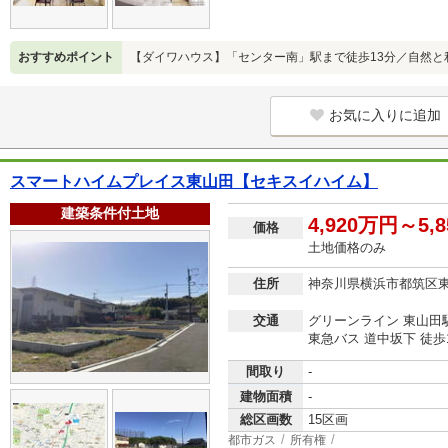
おすすめポイント
【ダイワハウス】「センター南」駅まで徒歩13分／自然と
お気に入りに追加
スマートハイムプレイス東山田【セキスイハイム】
建築条件付土地
4,920万円～5,
価格
土地価格のみ
住所
神奈川県横浜市都筑区
交通
グリーンライン 東山田駅
東急バス 道中坂下 徒歩
間取り
-
建物面積
-
総区画数
15区画
都市ガス
所有権