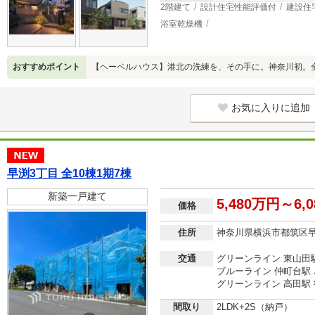
2階建て
設計住宅性能評価付
建設住
浴室乾燥機
おすすめポイント
【ヘーベルハウス】港北の洗練を、その手に。神奈川初。
お気に入りに追加
早渕3丁目 全10棟1期7棟
新築一戸建て
5,480万円～6,
価格
住所
神奈川県横浜市都筑区
交通
グリーンライン 東山田駅
ブルーライン 仲町台駅 
グリーンライン 高田駅 
間取り
2LDK+2S（納戸）