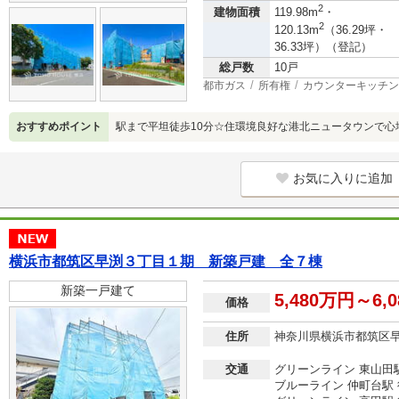
2
建物面積
119.98m
・
2
120.13m
（36.29坪・
36.33坪）（登記）
総戸数
10戸
都市ガス
所有権
カウンターキッチン
おすすめポイント
駅まで平坦徒歩10分☆住環境良好な港北ニュータウンで心
お気に入りに追加
横浜市都筑区早渕３丁目１期 新築戸建 全７棟
新築一戸建て
5,480万円～6,
価格
住所
神奈川県横浜市都筑区
交通
グリーンライン 東山田駅
ブルーライン 仲町台駅 