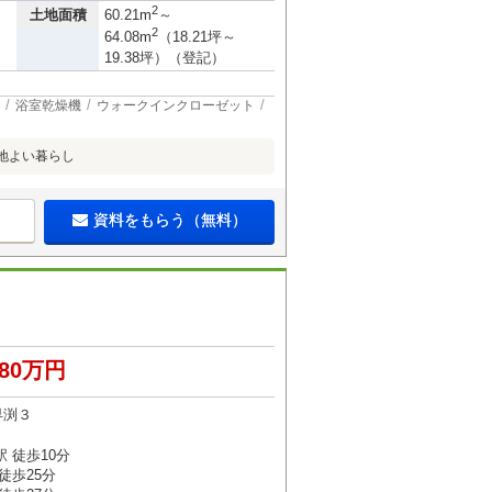
2
土地面積
60.21m
～
2
64.08m
（18.21坪～
19.38坪）（登記）
浴室乾燥機
ウォークインクローゼット
地よい暮らし
資料をもらう（無料）
080万円
早渕３
 徒歩10分
徒歩25分