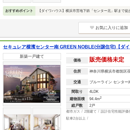
おすすめポイント
【ダイワハウス】横浜市営地下鉄「センター北」駅まで徒歩
お気に入りに追加
セキュレア横濱センター南 GREEN NOBLE(分譲住宅)【ダ
新築一戸建て
販売価格未定
価格
住所
神奈川県横浜市都筑区
交通
ブルーライン センター南
間取り
4LDK
2
建物面積
94.4m
総戸数
2戸
都市ガス
2階建て
設計住宅性能評価
駐車2台以上