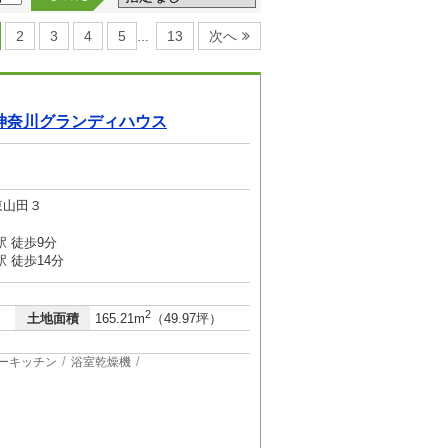
2
3
4
5
13
次へ
…
神奈川グランディハウス
東山田３
 徒歩9分
 徒歩14分
2
土地面積
165.21m
（49.97坪）
ーキッチン
浴室乾燥機