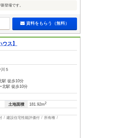
が新登場です。
資料をもらう（無料）
ハウス】
中川５
駅 徒歩10分
北駅 徒歩10分
2
土地面積
181.92m
付
建設住宅性能評価付
所有権